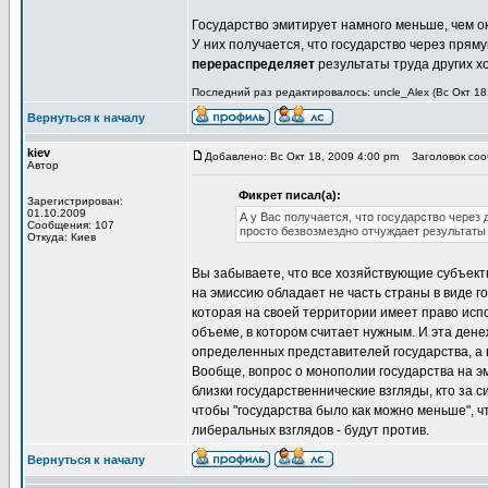
Государство эмитирует намного меньше, чем ок
У них получается, что государство через пря
перераспределяет
результаты труда других х
Последний раз редактировалось: uncle_Alex (Вс Окт 18
Вернуться к началу
kiev
Добавлено: Вс Окт 18, 2009 4:00 pm
Заголовок сооб
Автор
Фикрет писал(а):
Зарегистрирован:
01.10.2009
А у Вас получается, что государство чере
Сообщения: 107
просто безвозмездно отчуждает результаты
Откуда: Киев
Вы забываете, что все хозяйствующие субъекты
на эмиссию обладает не часть страны в виде го
которая на своей территории имеет право исп
объеме, в котором считает нужным. И эта ден
определенных представителей государства, а 
Вообще, вопрос о монополии государства на эми
близки государственнические взгляды, кто за си
чтобы "государства было как можно меньше", 
либеральных взглядов - будут против.
Вернуться к началу