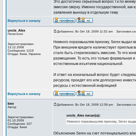
Это достаточно серьезный вопрос т.к по моем
эмиссии сверху. Именно государственной, как 
заявления выношу в отдельную тему
Вернуться к началу
uncle_Alex
Добавлено: Вс Окт 18, 2009 11:52 am
Заголовок соо
Политолог
Немного поразмышляв прихожу, Serex выдал в
Зарегистрирован:
При внешнем кредите наличествует приплыв в
13.12.2008
Сообщения: 1216
стало быть стерилизовать эмиссию. То что кон
Откуда: Киев, Украина
размещении. То есть это только формальная и
естественным изъятием национальной.
И ответ на изначальный вопрос будет следую
ресурсов, проедят его или долгосрочно инвес
ресурсы с естественной инфляцией
Вернуться к началу
kiev
Добавлено: Вс Окт 18, 2009 12:59 pm
Заголовок соо
Автор
uncle_Alex писал(а):
Зарегистрирован:
01.10.2009
Немного поразмышляв прихожу, Serex выда
Сообщения: 107
Откуда: Киев
Объяснение Serex на счет потенциального вли