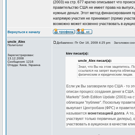
(2003) на стр. 677 кратко описывает что проис
правительство США не имеет права на выпуск 
нужные деньги. Этот метод финансирования 
напрямую участия не принимает (прямо участв
возможно может косвенно участвовать в аукцио
Вернуться к началу
uncle_Alex
Добавлено: Пт Окт 16, 2009 4:25 pm
Заголовок сооб
Политолог
kiev писал(а):
Зарегистрирован:
13.12.2008
uncle_Alex писал(а):
Сообщения: 1216
Откуда: Киев, Украина
Знал, что Вы на этом зацепитесь. 
ссылался на запрет выкупа облигац
физическим и юридическим лицам.
Если уж Вы заговорили про США - то эт
описан процесс создания денег в США. Н
Markets" Sixth Edition Update (2003) н
облигации "публике". Поскольку правит
выкупает Центробанк (ФРС) и правите
называется
монетизацией долга
. А т
участвуют только первичные дилеры), 
участвовать в аукционах в качестве кл