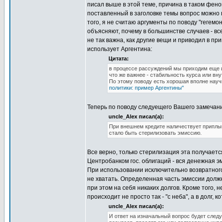
писал выше в этой теме, причина в таком феном
поставленный в заголовке темы вопрос можно 
того, я не считаю аргументы по поводу "геге
объясняют, почему в большинстве случаев - все
не так важна, как другие вещи и приводил в пр
использует Аргентина:
Цитата:
в процессе рассуждений мы приходим еще и 
что же важнее - стабильность курса или вн
По этому поводу есть хорошая вполне науч
политики: пример Аргентины"
Теперь по поводу следуещего Вашего замечан
uncle_Alex писал(а):
При внешнем кредите наличествует приплыв
стало быть стерилизовать эмиссию.
Все верно, только стерилизация эта получаетс
Центробанком гос. облигаций - вся денежная э
При использовании исключительно возвратного 
не хватать. Определенная часть эмиссии долж
при этом на себя никаких долгов. Кроме того,
происходит не просто так - "с неба", а в долг,
uncle_Alex писал(а):
И ответ на изначальный вопрос будет сле