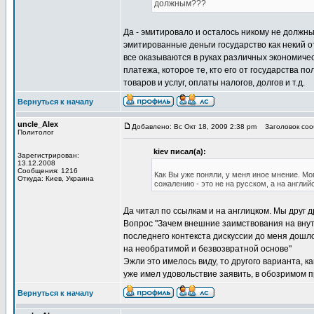
должным???
Да - эмитировало и осталось никому не должным
эмитированные деньги государство как некий от
все оказываются в руках различных экономическ
платежа, которое те, кто его от государства п
товаров и услуг, оплаты налогов, долгов и т.д.
Вернуться к началу
uncle_Alex
Добавлено: Вс Окт 18, 2009 2:38 pm
Заголовок сооб
Политолог
kiev писал(а):
Зарегистрирован:
13.12.2008
Сообщения: 1216
Как Вы уже поняли, у меня иное мнение. Мо
Откуда: Киев, Украина
сожалению - это не на русском, а на англий
Да читал по ссылкам и на англицком. Мы друг 
Вопрос "Зачем внешние заимствования на внут
последнего контекста дискуссии до меня дошл
на необратимой и безвозвратной основе"
Эжли это имелось виду, то другого варианта, ка
уже имел удовольствие заявить, в обозримом п
Вернуться к началу