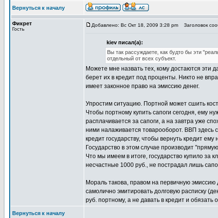
Вернуться к началу
Фикрет
Добавлено: Вс Окт 18, 2009 3:28 pm
Заголовок сооб
Гость
kiev писал(а):
Вы так рассуждаете, как будто бы эти "реа
отдельный от всех субъект.
Можете мне назвать тех, кому достаются эти 
берет их в кредит под проценты. Никто не впр
имеет законное право на эмиссию денег.
Упростим ситуацию. Портной может сшить костю
Чтобы портному купить сапоги сегодня, ему ну
расплачивается за сапоги, а на завтра уже спо
ними налаживается товарооборот. ВВП здесь с
кредит государству, чтобы вернуть кредит ему
Государство в этом случае производит "прямую"
Что мы имеем в итоге, государство купило за 
несчастные 1000 руб., не пострадал лишь сапо
Мораль такова, правом на первичную эмиссию 
самолично эмитировать долговую расписку (ден
руб. портному, а не давать в кредит и обязать
Вернуться к началу