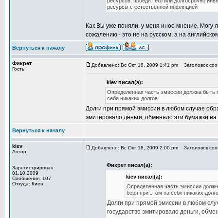
ресурсов, проедят его или долгосрочно ин
ресурсы с естественной инфляцией
Как Вы уже поняли, у меня иное мнение. Могу 
сожалению - это не на русском, а на английском
Вернуться к началу
Фикрет
Добавлено: Вс Окт 18, 2009 1:41 pm
Заголовок сооб
Гость
kiev писал(а):
Определенная часть эмиссии должна быть п
себя никаких долгов.
Долги при прямой эмиссии в любом случае обра
эмитировало деньги, обменяло эти бумажки на
Вернуться к началу
kiev
Добавлено: Вс Окт 18, 2009 2:00 pm
Заголовок сооб
Автор
Фикрет писал(а):
Зарегистрирован:
01.10.2009
kiev писал(а):
Сообщения: 107
Откуда: Киев
Определенная часть эмиссии должн
беря при этом на себя никаких долго
Долги при прямой эмиссии в любом случ
государство эмитировало деньги, обмен