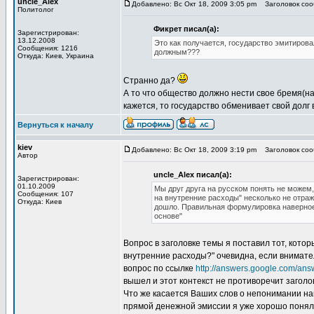
uncle_Alex
Добавлено: Вс Окт 18, 2009 3:05 pm
Заголовок сооб
Политолог
Фикрет писал(а):
Зарегистрирован:
13.12.2008
Это как получается, государство эмитирова
Сообщения: 1216
должным???
Откуда: Киев, Украина
Странно да?
А то что общество должно нести свое бремя(на
кажется, то государство обменивает свой долг 
Вернуться к началу
kiev
Добавлено: Вс Окт 18, 2009 3:19 pm
Заголовок сооб
Автор
uncle_Alex писал(а):
Зарегистрирован:
01.10.2009
Мы друг друга на русском понять не можем
Сообщения: 107
на внутренние расходы" несколько не отраж
Откуда: Киев
дошло. Правильная формулировка наверное 
основе"
Вопрос в заголовке темы я поставил тот, кото
внутренние расходы?" очевидна, если внимате
вопрос по ссылке
http://answers.google.com/ans
вышел и этот контекст не противоречит заголо
Что же касается Ваших слов о непонимании нам
прямой денежной эмиссии я уже хорошо понял