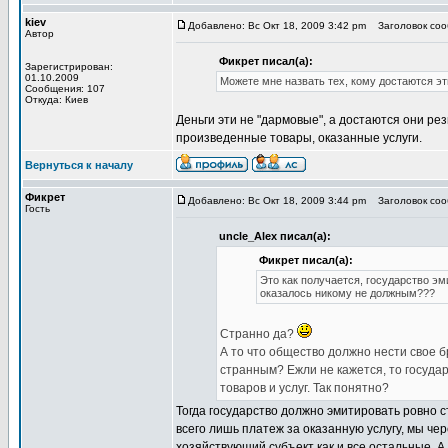
kiev
Добавлено: Вс Окт 18, 2009 3:42 pm
Заголовок сооб
Автор
Фикрет писал(а):
Зарегистрирован:
01.10.2009
Можете мне назвать тех, кому достаются э
Сообщения: 107
Откуда: Киев
Деньги эти не "дармовые", а достаются они р
произведенные товары, оказанные услуги.
Вернуться к началу
Фикрет
Добавлено: Вс Окт 18, 2009 3:44 pm
Заголовок сооб
Гость
uncle_Alex писал(а):
Фикрет писал(а):
Это как получается, государство эм
оказалось никому не должным???
Странно да?
А то что общество должно нести свое б
странным? Ежли не кажется, то государ
товаров и услуг. Так понятно?
Тогда государство должно эмитировать ровно ст
всего лишь платеж за оказанную услугу, мы чер
хозяйствующий субъект как и все остальные. А