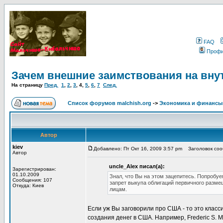
FAQ
Проф
Зачем внешние заимствования на вну
На страницу
Пред.
1
,
2
,
3
,
4
,
5
,
6
,
7
След.
Список форумов malchish.org
->
Экономика и финансы
Автор
kiev
Добавлено: Пт Окт 16, 2009 3:57 pm
Заголовок сооб
Автор
uncle_Alex писал(а):
Зарегистрирован:
01.10.2009
Знал, что Вы на этом зацепитесь. Попробуе
Сообщения: 107
запрет выкупа облигаций первичного разм
Откуда: Киев
лицам.
Если уж Вы заговорили про США - то это класс
создания денег в США. Например, Frederic S. Mis