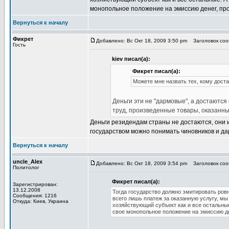
монопольное положение на эмиссию денег, про
Вернуться к началу
Фикрет
Добавлено: Вс Окт 18, 2009 3:50 pm
Заголовок сооб
Гость
kiev писал(а):
Фикрет писал(а):
Можете мне назвать тех, кому дост
Деньги эти не "дармовые", а достаютс
труд, произведенные товары, оказанны
Деньги резидендам страны не достаются, они
государством можно понимать чиновников и да
Вернуться к началу
uncle_Alex
Добавлено: Вс Окт 18, 2009 3:54 pm
Заголовок сооб
Политолог
Фикрет писал(а):
Зарегистрирован:
13.12.2008
Тогда государство должно эмитировать ровно
Сообщения: 1216
всего лишь платеж за оказанную услугу, мы
Откуда: Киев, Украина
хозяйствующий субъект как и все остальны
свое монопольное положение на эмиссию де