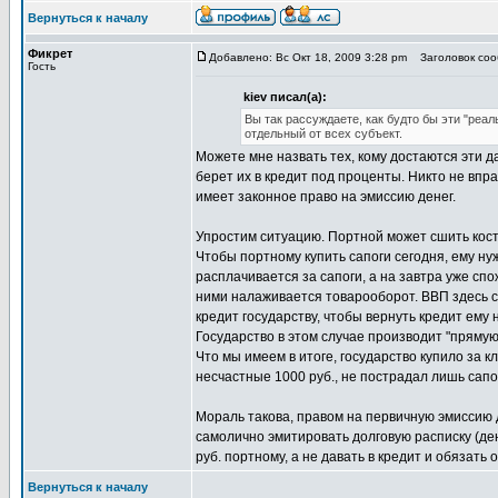
Вернуться к началу
Фикрет
Добавлено: Вс Окт 18, 2009 3:28 pm
Заголовок сооб
Гость
kiev писал(а):
Вы так рассуждаете, как будто бы эти "реа
отдельный от всех субъект.
Можете мне назвать тех, кому достаются эти 
берет их в кредит под проценты. Никто не впр
имеет законное право на эмиссию денег.
Упростим ситуацию. Портной может сшить костю
Чтобы портному купить сапоги сегодня, ему ну
расплачивается за сапоги, а на завтра уже спо
ними налаживается товарооборот. ВВП здесь с
кредит государству, чтобы вернуть кредит ему
Государство в этом случае производит "прямую"
Что мы имеем в итоге, государство купило за 
несчастные 1000 руб., не пострадал лишь сапо
Мораль такова, правом на первичную эмиссию 
самолично эмитировать долговую расписку (ден
руб. портному, а не давать в кредит и обязать
Вернуться к началу