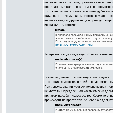
писал выше в этой теме, причина в таком феном
поставленный в заголовке темы вопрос можно 
того, я не считаю аргументы по поводу "геге
объясняют, почему в большинстве случаев - все
не так важна, как другие вещи и приводил в пр
использует Аргентина:
Цитата:
в процессе рассуждений мы приходим еще и 
что же важнее - стабильность курса или вн
По этому поводу есть хорошая вполне науч
политики: пример Аргентины"
Теперь по поводу следуещего Вашего замечан
uncle_Alex писал(а):
При внешнем кредите наличествует приплыв
стало быть стерилизовать эмиссию.
Все верно, только стерилизация эта получаетс
Центробанком гос. облигаций - вся денежная э
При использовании исключительно возвратного 
не хватать. Определенная часть эмиссии долж
при этом на себя никаких долгов. Кроме того,
происходит не просто так - "с неба", а в долг,
uncle_Alex писал(а):
И ответ на изначальный вопрос будет сле