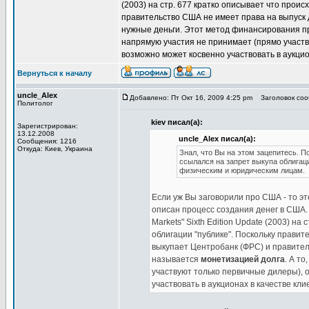
(2003) на стр. 677 кратко описывает что проис
правительство США не имеет права на выпуск 
нужные деньги. Этот метод финансирования 
напрямую участия не принимает (прямо участв
возможно может косвенно участвовать в аукцио
Вернуться к началу
uncle_Alex
Добавлено: Пт Окт 16, 2009 4:25 pm
Заголовок сооб
Политолог
kiev писал(а):
Зарегистрирован:
13.12.2008
uncle_Alex писал(а):
Сообщения: 1216
Откуда: Киев, Украина
Знал, что Вы на этом зацепитесь. 
ссылался на запрет выкупа облигац
физическим и юридическим лицам.
Если уж Вы заговорили про США - то эт
описан процесс создания денег в США. Н
Markets" Sixth Edition Update (2003) н
облигации "публике". Поскольку правит
выкупает Центробанк (ФРС) и правите
называется
монетизацией долга
. А т
участвуют только первичные дилеры), 
участвовать в аукционах в качестве кл