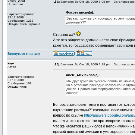
uncle_Alex
Добавлено: Вс Окт 18, 2009 3:05 pm
Заголовок сооб
Политолог
Фикрет писал(а):
Зарегистрирован:
13.12.2008
Это как получается, государство эмитирова
Сообщения: 1216
должным???
Откуда: Киев, Украина
Странно да?
А то что общество должно нести свое бремя(на
кажется, то государство обменивает свой долг 
Вернуться к началу
kiev
Добавлено: Вс Окт 18, 2009 3:19 pm
Заголовок сооб
Автор
uncle_Alex писал(а):
Зарегистрирован:
01.10.2009
Мы друг друга на русском понять не можем
Сообщения: 107
на внутренние расходы" несколько не отраж
Откуда: Киев
дошло. Правильная формулировка наверное 
основе"
Вопрос в заголовке темы я поставил тот, кото
внутренние расходы?" очевидна, если внимате
вопрос по ссылке
http://answers.google.com/ans
вышел и этот контекст не противоречит заголо
Что же касается Ваших слов о непонимании нам
прямой денежной эмиссии я уже хорошо понял