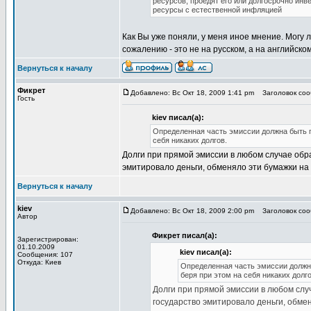
ресурсов, проедят его или долгосрочно ин
ресурсы с естественной инфляцией
Как Вы уже поняли, у меня иное мнение. Могу 
сожалению - это не на русском, а на английском
Вернуться к началу
Фикрет
Добавлено: Вс Окт 18, 2009 1:41 pm
Заголовок сооб
Гость
kiev писал(а):
Определенная часть эмиссии должна быть п
себя никаких долгов.
Долги при прямой эмиссии в любом случае обра
эмитировало деньги, обменяло эти бумажки на
Вернуться к началу
kiev
Добавлено: Вс Окт 18, 2009 2:00 pm
Заголовок сооб
Автор
Фикрет писал(а):
Зарегистрирован:
01.10.2009
kiev писал(а):
Сообщения: 107
Откуда: Киев
Определенная часть эмиссии должн
беря при этом на себя никаких долго
Долги при прямой эмиссии в любом случ
государство эмитировало деньги, обмен