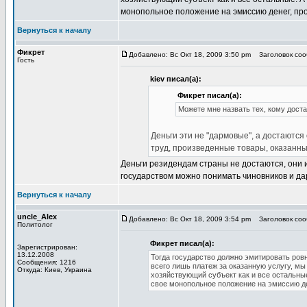
монопольное положение на эмиссию денег, про
Вернуться к началу
Фикрет
Добавлено: Вс Окт 18, 2009 3:50 pm
Заголовок сооб
Гость
kiev писал(а):
Фикрет писал(а):
Можете мне назвать тех, кому дост
Деньги эти не "дармовые", а достаютс
труд, произведенные товары, оказанны
Деньги резидендам страны не достаются, они
государством можно понимать чиновников и да
Вернуться к началу
uncle_Alex
Добавлено: Вс Окт 18, 2009 3:54 pm
Заголовок сооб
Политолог
Фикрет писал(а):
Зарегистрирован:
13.12.2008
Тогда государство должно эмитировать ровно
Сообщения: 1216
всего лишь платеж за оказанную услугу, мы
Откуда: Киев, Украина
хозяйствующий субъект как и все остальны
свое монопольное положение на эмиссию де