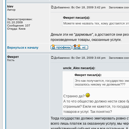
kiev
Добавлено: Вс Окт 18, 2009 3:42 pm
Заголовок сооб
Автор
Фикрет писал(а):
Зарегистрирован:
01.10.2009
Можете мне назвать тех, кому достаются э
Сообщения: 107
Откуда: Киев
Деньги эти не "дармовые", а достаются они р
произведенные товары, оказанные услуги.
Вернуться к началу
Фикрет
Добавлено: Вс Окт 18, 2009 3:44 pm
Заголовок сооб
Гость
uncle_Alex писал(а):
Фикрет писал(а):
Это как получается, государство эм
оказалось никому не должным???
Странно да?
А то что общество должно нести свое б
странным? Ежли не кажется, то государ
товаров и услуг. Так понятно?
Тогда государство должно эмитировать ровно ст
всего лишь платеж за оказанную услугу, мы чер
хозяйствующий субъект как и все остальные. А