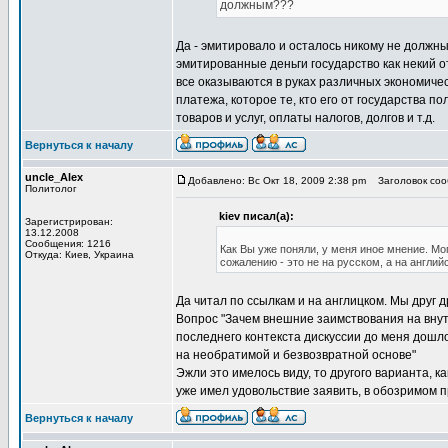
должным???
Да - эмитировало и осталось никому не должным
эмитированные деньги государство как некий от
все оказываются в руках различных экономическ
платежа, которое те, кто его от государства п
товаров и услуг, оплаты налогов, долгов и т.д.
Вернуться к началу
uncle_Alex
Добавлено: Вс Окт 18, 2009 2:38 pm
Заголовок сооб
Политолог
kiev писал(а):
Зарегистрирован:
13.12.2008
Сообщения: 1216
Как Вы уже поняли, у меня иное мнение. Мо
Откуда: Киев, Украина
сожалению - это не на русском, а на англий
Да читал по ссылкам и на англицком. Мы друг 
Вопрос "Зачем внешние заимствования на внут
последнего контекста дискуссии до меня дошл
на необратимой и безвозвратной основе"
Эжли это имелось виду, то другого варианта, ка
уже имел удовольствие заявить, в обозримом п
Вернуться к началу