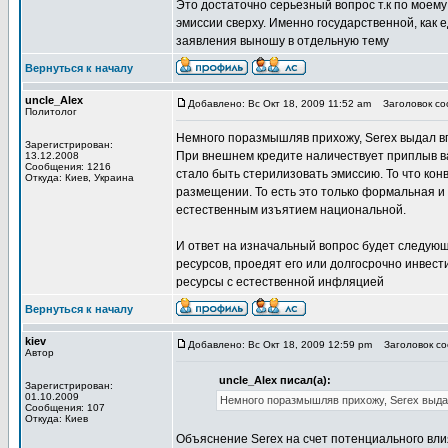
Это достаточно серьезный вопрос т.к по моем
эмиссии сверху. Именно государственной, как 
заявления выношу в отдельную тему
Вернуться к началу
uncle_Alex
Добавлено: Вс Окт 18, 2009 11:52 am
Заголовок соо
Политолог
Немного поразмышляв прихожу, Serex выдал в
Зарегистрирован:
При внешнем кредите наличествует приплыв в
13.12.2008
Сообщения: 1216
стало быть стерилизовать эмиссию. То что кон
Откуда: Киев, Украина
размещении. То есть это только формальная и
естественным изъятием национальной.
И ответ на изначальный вопрос будет следую
ресурсов, проедят его или долгосрочно инвес
ресурсы с естественной инфляцией
Вернуться к началу
kiev
Добавлено: Вс Окт 18, 2009 12:59 pm
Заголовок соо
Автор
uncle_Alex писал(а):
Зарегистрирован:
01.10.2009
Немного поразмышляв прихожу, Serex выда
Сообщения: 107
Откуда: Киев
Объяснение Serex на счет потенциального вли