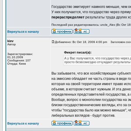
Государство эмитирует намного меньше, чем ок
У них получается, что государство через пря
перераспределяет
результаты труда других х
Последний раз редактировалось: uncle_Alex (Вс Окт 18
Вернуться к началу
kiev
Добавлено: Вс Окт 18, 2009 4:00 pm
Заголовок сооб
Автор
Фикрет писал(а):
Зарегистрирован:
01.10.2009
А у Вас получается, что государство чере
Сообщения: 107
просто безвозмездно отчуждает результаты
Откуда: Киев
Вы забываете, что все хозяйствующие субъекты
на эмиссию обладает не часть страны в виде го
которая на своей территории имеет право исп
объеме, в котором считает нужным. И эта ден
определенных представителей государства, а 
Вообще, вопрос о монополии государства на эми
близки государственнические взгляды, кто за си
чтобы "государства было как можно меньше", 
либеральных взглядов - будут против.
Вернуться к началу