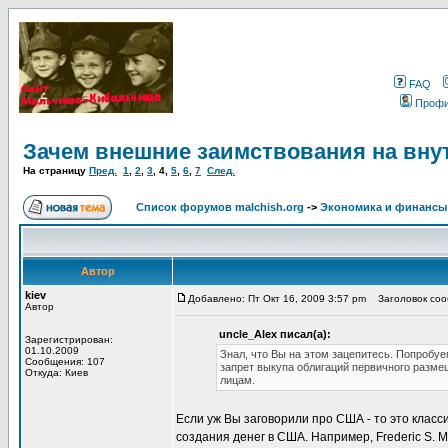
FAQ
Проф
Зачем внешние заимствования на вну
На страницу
Пред.
1
,
2
,
3
,
4
,
5
,
6
,
7
След.
Список форумов malchish.org
->
Экономика и финансы
Автор
kiev
Добавлено: Пт Окт 16, 2009 3:57 pm
Заголовок сооб
Автор
uncle_Alex писал(а):
Зарегистрирован:
01.10.2009
Знал, что Вы на этом зацепитесь. Попробуе
Сообщения: 107
запрет выкупа облигаций первичного разм
Откуда: Киев
лицам.
Если уж Вы заговорили про США - то это класс
создания денег в США. Например, Frederic S. Mis