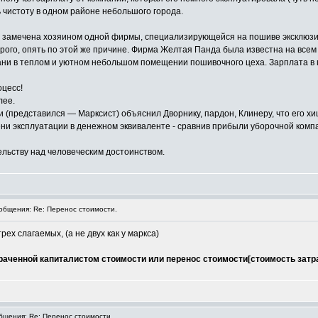
 чистоту в одном районе небольшого города.
 замечена хозяином одной фирмы, специализирующейся на пошиве эксклюзи
орого, опять по этой же причине. Фирма Желтая Панда была известна на все
ни в теплом и уютном небольшом помещении пошивочного цеха. Зарплата в п
оцесс!
лее.
(представился — Марксист) объяснил Дворнику, пардон, Клинеру, что его хищ
ни эксплуатации в денежном эквиваленте - сравнив прибыли уборочной комп
ельству над человеческим достоинством.
бщения: Re: Перенос стоимости.
ех слагаемых, (а не двух как у маркса)
раченной капиталистом стоимости или перенос стоимости[стоимость затр
щения: Re: Перенос стоимости.