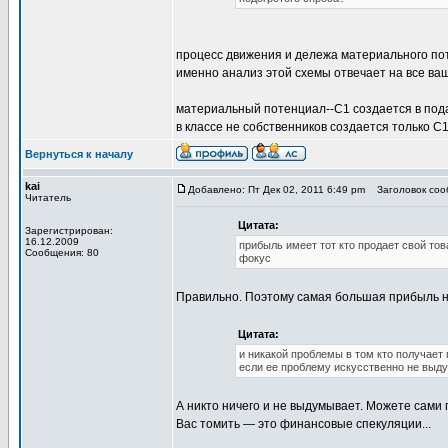
процесс движения и дележа материального по
именно анализ этой схемы отвечает на все ва
материальный потенциал--С1 создается в под
в классе не собственников создается только С
Вернуться к началу
kai
Добавлено: Пт Дек 02, 2011 6:49 pm
Заголовок сооб
Читатель
Цитата:
Зарегистрирован:
16.12.2009
прибыль имеет тот кто продает свой тов
Сообщения: 80
фокус
Правильно. Поэтому самая большая прибыль не
Цитата:
и никакой проблемы в том кто получает 
если ее проблему искусственно не выду
А никто ничего и не выдумывает. Можете сами 
Вас томить — это финансовые спекуляции...