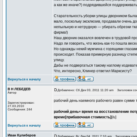
а как же иначе?) подрядившейся поддерживать
Старательность уборки улицы дворником была
мало, поскольку эксклюзив, продавали очень д
непыльную и нетрудную — убирать обрезки тка
фирма!)
Наш дворник оказался вовлечен в трудовой пр
Надо ли говорить, что жизнь как-то пошла весе
Но однажды некий мужчина с горящими глазами 
происходит. Показав примерную разницу степе
улицу.
Дабы не подвергаться такому наглому издеват
Что, интересно, Клинер ответил Марксисту?
Вернуться к началу
В Н ЛЕБЕДЕВ
Добавлено: Сб Дек 03, 2011 11:20 am
Заголовок соо
Автор
рабочий день наемного рабочего равен сумме тр
Зарегистрирован:
27.03.2010
Сообщения: 244
рабочий день= время на восстановление пот
време[прибавочная стоимость]
[/u]
Вернуться к началу
Иван Кулиберов
Добавлено: Вс Дек 04, 2011 7:10 am
Заголовок сооб