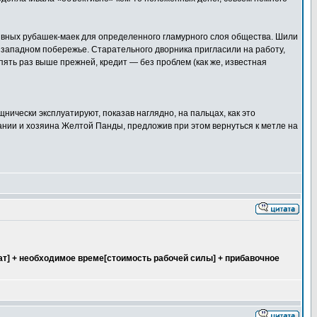
вных рубашек-маек для определенного гламурного слоя общества. Шили
м западном побережье. Старательного дворника пригласили на работу,
ять раз выше прежней, кредит — без проблем (как же, известная
нически эксплуатируют, показав наглядно, на пальцах, как это
ании и хозяина Желтой Панды, предложив при этом вернуться к метле на
ат] + необходимое време[стоимость рабочей силы] + прибавочное