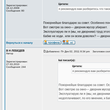
Цитата:
Зарегистрирован:
16.12.2009
я рекомендую вам разберитесь что такое
Сообщения: 80
Покорнейше благодарю за совет. Особенно по
Вот смотрю за окно— дворник мусор убирает.
Эксплуатирую ли я (мы, не дворники) труд этог
бабке не ходи.. или он всем доволен? — дворн
Вернуться к началу
В Н ЛЕБЕДЕВ
Добавлено: Пт Дек 02, 2011 8:34 pm
Заголовок сооб
Автор
kai писал(а):
Зарегистрирован:
27.03.2010
Цитата:
Сообщения: 244
я рекомендую вам разберитесь
Покорнейше благодарю за совет. Ос
Вот смотрю за окно— дворник мусор
Эксплуатирую ли я (мы, не дворники
недоплачивают, по его мнению, к ба