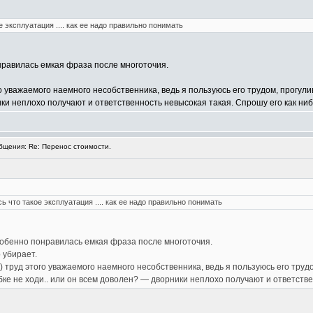
 эксплуатация .... как ее надо правильно понимать
нравилась емкая фраза после многоточия.
о уважаемого наемного несобственника, ведь я пользуюсь его трудом, прогулив
ики неплохо получают и ответственность невысокая такая. Спрошу его как ниб
щения: Re: Перенос стоимости.
 что такое эксплуатация .... как ее надо правильно понимать
обенно понравилась емкая фраза после многоточия.
 убирает.
) труд этого уважаемого наемного несобственника, ведь я пользуюсь его трудо
бке не ходи.. или он всем доволен? — дворники неплохо получают и ответстве