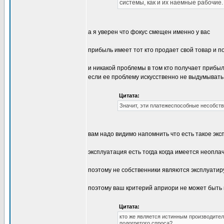
системы, как и их наемные рабочие
а я уверен что фокус смещен именно у вас
прибыль имеет тот кто продает свой товар и по
и никакой проблемы в том кто получает прибыль
если ее проблему искусственно не выдумывать
Цитата:
Значит, эти платежеспособные несобст
вам надо видимо напомнить что есть такое эксп
эксплуатация есть тогда когда имеется неопл
поэтому не собственники являются эксплуатир
поэтому ваш критерий априори не может быть к
Цитата:
кто же является истинным производител
подогретого спроса?