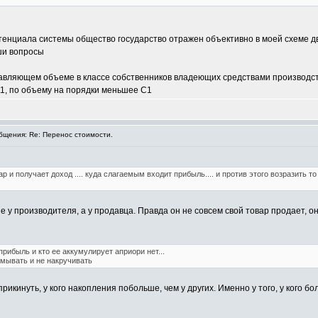
тенциала системы общество государство отражен объективно в моей схеме 
ши вопросы
авляющем объеме в классе собственников владеющих средствами производс
11, по объему на порядки меньшее С1
щения: Re: Перенос стоимости.
ар и получает доход .... куда слагаемым входит прибыль.... и против этого возразить 
 у производителя, а у продавца. Правда он не совсем свой товар продает, о
прибыль и кто ее аккумулирует априори нет...
мывать и не накручивать
прикинуть, у кого накопления побольше, чем у других. Именно у того, у кого