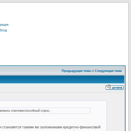
рация
Вход
Предыдущая тема
::
Следующая тема
твовать платежеспособный спрос,
ни становятся такими же заложниками кредитно-финансовой