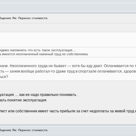
щения: Re: Перенос стоимости.
видимо напомнить что есть такое эксплуатация....
да имеется неоплаченный наемный труд не собственника
иначе. Неоплаченного труда не бывает — хотя бы еду дают. Оплачивается по 
сть — зачем вообще работал-то (даже труд в спортзале оплачивается, здоро
ться?
атация .... как ее надо правильно понимать
мать понятие эксплуатация
алист или собственник имеет часть прибыли за счет недоплаты за живой труд
щения: Re: Перенос стоимости.