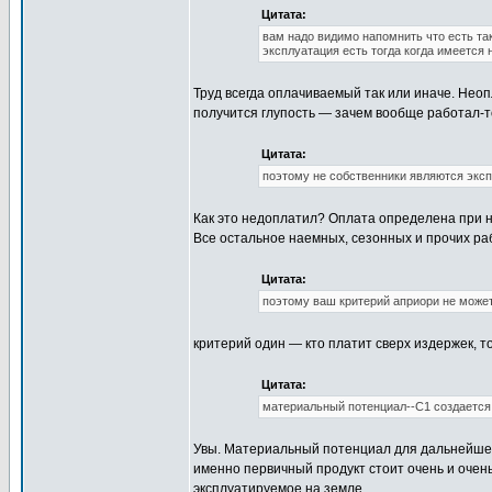
Цитата:
вам надо видимо напомнить что есть так
эксплуатация есть тогда когда имеется
Труд всегда оплачиваемый так или иначе. Неоп
получится глупость — зачем вообще работал-т
Цитата:
поэтому не собственники являются эксп
Как это недоплатил? Оплата определена при н
Все остальное наемных, сезонных и прочих рабо
Цитата:
поэтому ваш критерий априори не может
критерий один — кто платит сверх издержек, т
Цитата:
материальный потенциал--С1 создается
Увы. Материальный потенциал для дальнейшей 
именно первичный продукт стоит очень и очень
эксплуатируемое на земле.