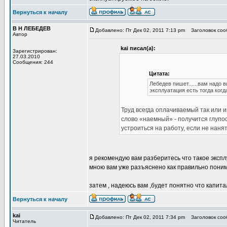
Вернуться к началу
В Н ЛЕБЕДЕВ
Добавлено: Пт Дек 02, 2011 7:13 pm
Заголовок сооб
Автор
kai писал(а):
Зарегистрирован:
27.03.2010
Сообщения: 244
Цитата:
Лебедев пишет......вам надо 
эксплуатация есть тогда ког
Труд всегда оплачиваемый так или 
слово «наемный» - получится глупо
устроиться на работу, если не наня
я рекомендую вам разберитесь что такое эксплу
мною вам уже разъяснено как правильно пони
затем , надеюсь вам ,будет понятно что капит
Вернуться к началу
kai
Добавлено: Пт Дек 02, 2011 7:34 pm
Заголовок сооб
Читатель