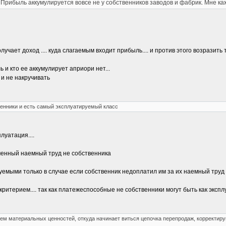
. Прибыль аккумулируется вовсе не у собственников заводов и фабрик. Мне к
лучает доход .... куда слагаемым входит прибыль.... и против этого возразит
 и кто ее аккумулирует априори нет...
 и не накручивать
венники и есть самый эксплуатируемый класс
луатация....
аченный наемный труд не собственника
уемыми только в случае если собственник недоплатил им за их наемный труд
ритерием.... так как платежеспособные не собственники могут быть как экс
ем материальных ценностей, откуда начинает виться цепочка перепродаж, корректир