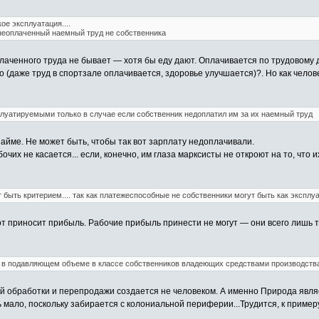
ое эксплуатация....
 неоплаченный наемный труд не собственника
лаченного труда не бывает — хотя бы еду дают. Оплачивается по трудовому 
о (даже труд в спортзале оплачивается, здоровье улучшается)?. Но как чело
луатируемыми только в случае если собственник недоплатил им за их наемный труд
айме. Не может быть, чтобы так вот зарплату недоплачивали.
чих не касается... если, конечно, им глаза марксисты не откроют на то, что 
 быть критерием.... так как платежеспособные не собственники могут быть как экспл
от приносит прибыль. Рабочие прибыль принести не могут — они всего лишь т
 в подавляющем объеме в классе собственников владеющих средствами производства
обработки и перепродажи создается не человеком. А именно Природа являе
 мало, поскольку забирается с колониальной периферии...Трудится, к приме