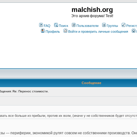
malchish.org
Это архив форума! Test!
FAQ
Поиск
Пользователи
Группы
Регист
Профиль
Войти и проверить личные сообщения
Сообщение
щения: Re: Перенос стоимости.
ать все больше из прибыли, против их воли, (иначе у не собственников будет отсутс
зы — периферии, экономикой рулят совсем не собственники производств. О