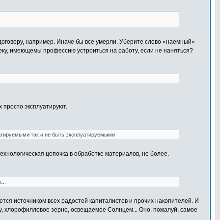
договору, например. Иначе бы все умерли. Уберите слово «наемный» -
веку, имеющемы профессию устроиться на работу, если не наняться?
их просто эксплуатируют.
уатируемыми так и не быть эксплуатируемыми
ехнологическая цепочка в обработке материалов, не более.
...
тся источником всех радостей капиталистов и прочих накопителей. И
ру, хлорофилловое зерно, освещаемое Солнцем... Оно, пожалуй, самое