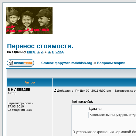
Перенос стоимости.
На страницу
Пред.
1
,
2
,
3
,
4
,
5
След.
Список форумов malchish.org
->
Вопросы теории
Автор
В Н ЛЕБЕДЕВ
Добавлено: Пт Дек 02, 2011 6:02 pm
Заголовок сооб
Автор
kai писал(а):
Зарегистрирован:
27.03.2010
Цитата:
Сообщения: 244
Капиталисты вынуждены отдав
В условиях сокращения кормовой ба