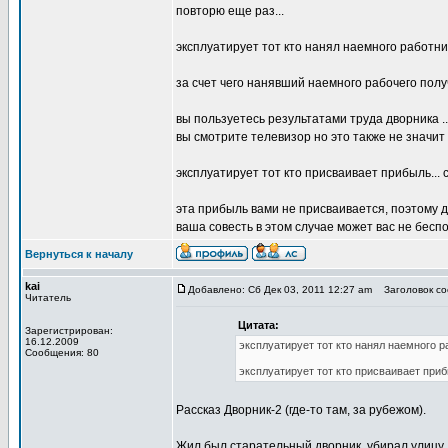
повторю еще раз...
эксплуатирует тот кто нанял наемного работни
за счет чего нанявший наемного рабочего пол
вы пользуетесь результатами труда дворника ...
вы смотрите телевизор но это также не значи
эксплуатирует тот кто присваивает прибыль..
эта прибыль вами не присваивается, поэтому 
ваша совесть в этом случае может вас не бесп
Вернуться к началу
kai
Добавлено: Сб Дек 03, 2011 12:27 am
Заголовок соо
Читатель
Цитата:
Зарегистрирован:
16.12.2009
эксплуатирует тот кто нанял наемного р
Сообщения: 80
эксплуатирует тот кто присваивает приб
Рассказ Дворник-2 (где-то там, за рубежом).
Жил был старательный дворник, убирал улицу,