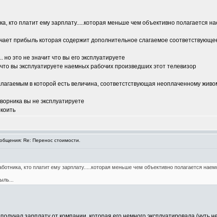
ка, кто платит ему зарплату.....которая меньше чем объективно полагается н
учает прибыль которая содержит дополнительное слагаемое соответствующее 
. но это не значит что вы его эксплуатируете
т что вы эксплуатируете наемных рабочих произведших этот телевизор
. слагаемым в которой есть величина, соответстствующая неоплаченному живо
дворника вы не эксплуатируете
окоить
бщения: Re: Перенос стоимости.
аботника, кто платит ему зарплату.....которая меньше чем объективно полагается наем
ыль...
 получал зарплату от компании, которая его немного эксплуатировала (чуть 