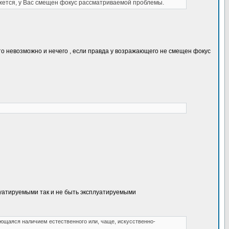
ажется, у Вас смещен фокус рассматриваемой проблемы.
ь то невозможно и нечего , если правда у возражающего не смещен фокус
плуатируемыми так и не быть эксплуатируемыми
ующаяся наличием естественного или, чаще, искусственно-