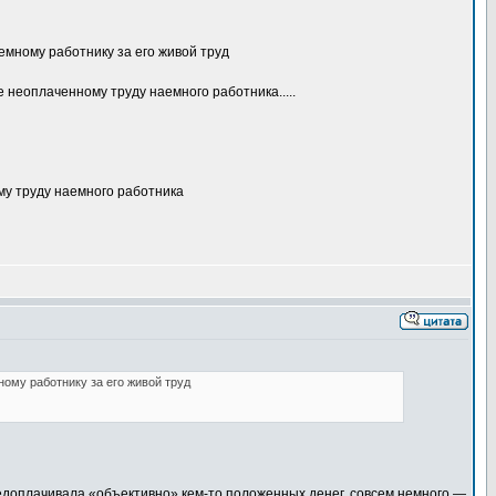
аемному работнику за его живой труд
неоплаченному труду наемного работника.....
му труду наемного работника
ному работнику за его живой труд
недоплачивала «объективно» кем-то положенных денег, совсем немного —