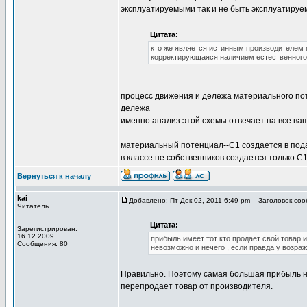
эксплуатируемыми так и не быть эксплуатиру
Цитата:
кто же является истинным производителем 
корректирующаяся наличием естественного 
процесс движения и дележа материального по
дележа
именно анализ этой схемы отвечает на все ва
материальный потенциал--С1 создается в под
в классе не собственников создается только С
Вернуться к началу
kai
Добавлено: Пт Дек 02, 2011 6:49 pm
Заголовок сооб
Читатель
Цитата:
Зарегистрирован:
16.12.2009
прибыль имеет тот кто продает свой товар и 
Сообщения: 80
невозможно и нечего , если правда у возр
Правильно. Поэтому самая большая прибыль не 
перепродает товар от производителя.