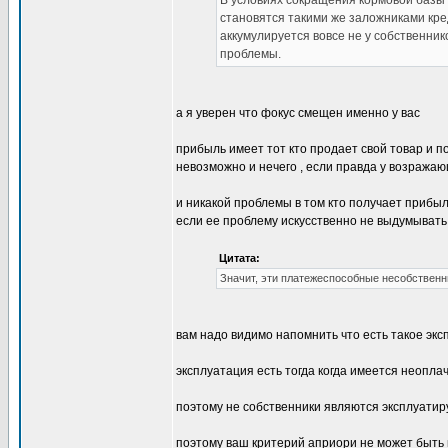
В условиях сокращения кормовой базы 
становятся такими же заложниками кре
аккумулируется вовсе не у собственни
проблемы.
а я уверен что фокус смещен именно у вас
прибыль имеет тот кто продает свой товар и пол
невозможно и нечего , если правда у возража
и никакой проблемы в том кто получает прибыль
если ее проблему искусственно не выдумывать
Цитата:
Значит, эти платежеспособные несобственн
вам надо видимо напомнить что есть такое эксп
эксплуатация есть тогда когда имеется неопл
поэтому не собственники являются эксплуатир
поэтому ваш критерий априори не может быть к