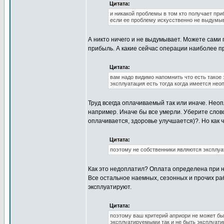
Цитата:
и никакой проблемы в том кто получает приб
если ее проблему искусственно не выдумыв
А никто ничего и не выдумывает. Можете сами п
прибыль. А какие сейчас операции наиболее п
Цитата:
вам надо видимо напомнить что есть такое э
эксплуатация есть тогда когда имеется не
Труд всегда оплачиваемый так или иначе. Неоп
например. Иначе бы все умерли. Уберите слов
оплачивается, здоровье улучшается)?. Но как
Цитата:
поэтому не собственники являются эксплуа
Как это недоплатил? Оплата определена при н
Все остальное наемных, сезонных и прочих рабо
эксплуатируют.
Цитата:
поэтому ваш критерий априори не может быт
эксплуатируемыми так и не быть эксплуат