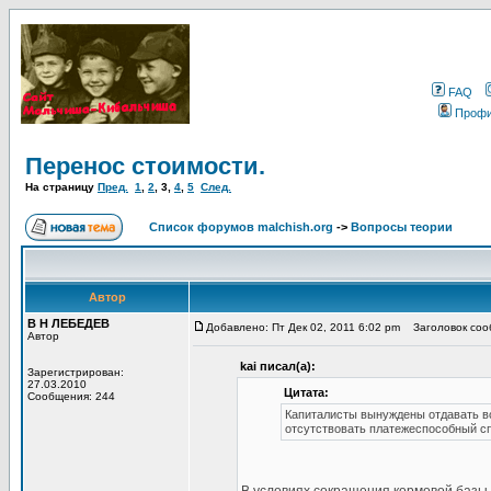
FAQ
Проф
Перенос стоимости.
На страницу
Пред.
1
,
2
,
3
,
4
,
5
След.
Список форумов malchish.org
->
Вопросы теории
Автор
В Н ЛЕБЕДЕВ
Добавлено: Пт Дек 02, 2011 6:02 pm
Заголовок сооб
Автор
kai писал(а):
Зарегистрирован:
27.03.2010
Цитата:
Сообщения: 244
Капиталисты вынуждены отдавать вс
отсутствовать платежеспособный с