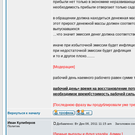
прибыли нет только в экономике неразвивающе
необходимость прибыли отвергают только са
в обращении должна находиться денежная ма
этот прирост денежной массы должен соответс
выпускавшихся
....что значит эмиссия денег должна соответс
иначе при избыточной эмиссии будет инфляци
при недостаточной эмиссии будет дефляция
и то и другое плохо.........
[Модерация]
рабочий день наемного рабочего равен сумме тр
рабочий день= время на восстановление пот
необходимое время[стоимость рабочей силы
[Последнюю фразу вы продублировали уже тре
Вернуться к началу
Иван Кулиберов
Добавлено: Вт Дек 06, 2011 11:15 am
Заголовок соо
Политик
[Личные выпады и флуд удалён. Админ.]