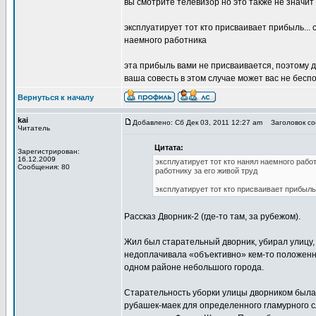
вы смотрите телевизор но это также не значи
эксплуатирует тот кто присваивает прибыль...
наемного работника
эта прибыль вами не присваивается, поэтому 
ваша совесть в этом случае может вас не бесп
Вернуться к началу
kai
Добавлено: Сб Дек 03, 2011 12:27 am
Заголовок соо
Читатель
Цитата:
Зарегистрирован:
16.12.2009
эксплуатирует тот кто нанял наемного рабо
Сообщения: 80
работнику за его живой труд
эксплуатирует тот кто присваивает прибыль.
Рассказ Дворник-2 (где-то там, за рубежом).
Жил был старательный дворник, убирал улицу, 
недоплачивала «объективно» кем-то положенны
одном районе небольшого города.
Старательность уборки улицы дворником был
рубашек-маек для определенного гламурного сл