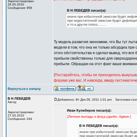
Зарегистрирован:
26.05.2010
Сообщения: 958
В Н ЛЕБЕДЕВ писал(а):
иначе при избыточной эмиссии будет инфл
при недостаточной эмиссии будет дефляци
и то и другое плохо.........
Ту модель развития экономики, что Вы тут пыта
модели в том, что она не только абсурдна при
этого обстоятельства я сделал вывод, что вс
прибыли свойственны только для сверходарен
прибыли. Обращаю на этот факт ваше внимани
[Постарайтесь, чтобы не приходилось выкусы
форума уже вас. И навсегда, ввиду систематич
Вернуться к началу
В Н ЛЕБЕДЕВ
Добавлено: Вт Дек 06, 2011 1:01 pm
Заголовок сооб
Автор
Иван Кулиберов писал(а):
Зарегистрирован:
27.03.2010
[Личные выпады и флуд удалён. Админ.]
Сообщения: 244
В Н ЛЕБЕДЕВ писал(а):
иначе при избыточной эмиссии буд
при недостаточной эмиссии будет 