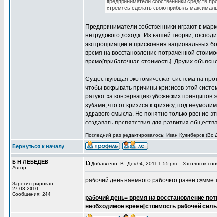
предприниматели собственники средств про
стремясь сделать свою прибыль максимал
Предприниматели собственники играют в марк
нетрудового дохода. Из вашей теории, господ
экспроприации и присвоения национальных бог
время на восстановление потраченной стоимос
време[прибавочная стоимость]. Других объясне
Существующая экономическая система на протя
чтобы вскрывать причины кризисов этой систе
ратуют за консервацию убожеских принципов эт
зубами, что от кризиса к кризису, под неумо
здравого смысла. Не понятно только рвение э
создавать препятствия для развития общества 
Последний раз редактировалось: Иван Кулиберов (Вс Де
Вернуться к началу
В Н ЛЕБЕДЕВ
Добавлено: Вс Дек 04, 2011 1:55 pm
Заголовок сооб
Автор
рабочий день наемного рабочего равен сумме тр
Зарегистрирован:
27.03.2010
Сообщения: 244
рабочий день= время на восстановление пот
необходимое време[стоимость рабочей силы