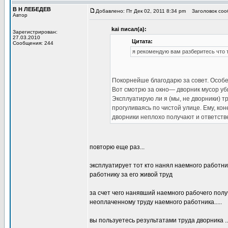
В Н ЛЕБЕДЕВ
Добавлено: Пт Дек 02, 2011 8:34 pm
Заголовок сооб
Автор
kai писал(а):
Зарегистрирован:
27.03.2010
Цитата:
Сообщения: 244
я рекомендую вам разберитесь что т
Покорнейше благодарю за совет. Особе
Вот смотрю за окно— дворник мусор уб
Эксплуатирую ли я (мы, не дворники) т
прогуливаясь по чистой улице. Ему, кон
дворники неплохо получают и ответстве
повторю еще раз...
эксплуатирует тот кто нанял наемного работни
работнику за его живой труд
за счет чего нанявший наемного рабочего по
неоплаченному труду наемного работника.....
вы пользуетесь результатами труда дворника ...