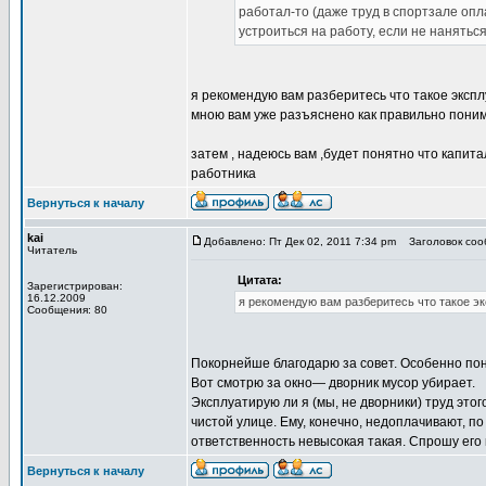
работал-то (даже труд в спортзале оп
устроиться на работу, если не нанятьс
я рекомендую вам разберитесь что такое эксплу
мною вам уже разъяснено как правильно пони
затем , надеюсь вам ,будет понятно что капит
работника
Вернуться к началу
kai
Добавлено: Пт Дек 02, 2011 7:34 pm
Заголовок сооб
Читатель
Цитата:
Зарегистрирован:
16.12.2009
я рекомендую вам разберитесь что такое экс
Сообщения: 80
Покорнейше благодарю за совет. Особенно по
Вот смотрю за окно— дворник мусор убирает.
Эксплуатирую ли я (мы, не дворники) труд этог
чистой улице. Ему, конечно, недоплачивают, по
ответственность невысокая такая. Спрошу его 
Вернуться к началу