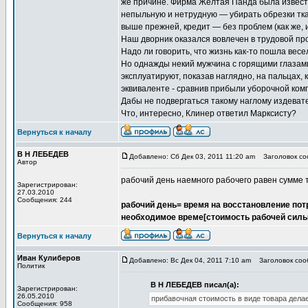
же причине. Фирма Желтая Панда была известн
непыльную и нетрудную — убирать обрезки тк
выше прежней, кредит — без проблем (как же, 
Наш дворник оказался вовлечен в трудовой пр
Надо ли говорить, что жизнь как-то пошла весе
Но однажды некий мужчина с горящими глазами
эксплуатируют, показав наглядно, на пальцах,
эквиваленте - сравнив прибыли уборочной ком
Дабы не подвергаться такому наглому издеват
Что, интересно, Клинер ответил Марксисту?
Вернуться к началу
В Н ЛЕБЕДЕВ
Добавлено: Сб Дек 03, 2011 11:20 am
Заголовок соо
Автор
рабочий день наемного рабочего равен сумме тр
Зарегистрирован:
27.03.2010
Сообщения: 244
рабочий день= время на восстановление пот
необходимое време[стоимость рабочей силы
Вернуться к началу
Иван Кулиберов
Добавлено: Вс Дек 04, 2011 7:10 am
Заголовок сооб
Политик
В Н ЛЕБЕДЕВ писал(а):
Зарегистрирован:
26.05.2010
прибавочная стоимость в виде товара дела
Сообщения: 958