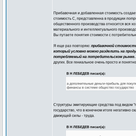
Прибавочная и добавленная стоимость создае
стоимость С, представленна в продукции
потр
общественного производства относится вся хо
материального и интеллектуального производст
Вы путаете понятия стоимости с потребительн
Я еще раз повторяю:
прибавочной стоимости
который условно можно разделить на прод
потребляемый на потребительском рынке.
других. Все гениальное очень просто и понятн
В Н ЛЕБЕДЕВ писал(а):
а дополнитеьные деньги-прибыль для покуп
финансы в системе общество государство
Структуры эмитирующие средства под видом "
государство, что в конечном итоге негативно 
движущей силы - труда.
В Н ЛЕБЕДЕВ писал(а):