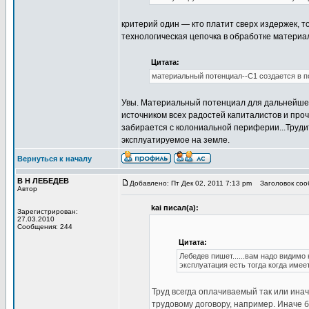
критерий один — кто платит сверх издержек, 
технологическая цепочка в обработке материал
Цитата:
материальный потенциал--С1 создается в 
Увы. Материальный потенциал для дальнейшей
источником всех радостей капиталистов и проч
забирается с колониальной периферии...Труди
эксплуатируемое на земле.
Вернуться к началу
В Н ЛЕБЕДЕВ
Добавлено: Пт Дек 02, 2011 7:13 pm
Заголовок сооб
Автор
kai писал(а):
Зарегистрирован:
27.03.2010
Сообщения: 244
Цитата:
Лебедев пишет......вам надо видимо 
эксплуатация есть тогда когда име
Труд всегда оплачиваемый так или ина
трудовому договору, например. Иначе 