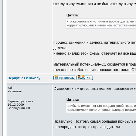
эксплуатируемыми так и не быть эксплуатиру
Цитата:
кто же является истинным производителем 
корректирующаяся наличием естественного 
процесс движения и дележа материального по
дележа
именно анализ этой схемы отвечает на все ва
материальный потенциал--С1 создается в под
в классе не собственников создается только С
Вернуться к началу
kai
Добавлено: Пт Дек 02, 2011 6:49 pm
Заголовок сооб
Читатель
Цитата:
Зарегистрирован:
16.12.2009
прибыль имеет тот кто продает свой товар и 
Сообщения: 80
невозможно и нечего , если правда у возр
Правильно. Поэтому самая большая прибыль не 
перепродает товар от производителя.