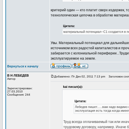
критерий один — кто платит сверх издержек, 
технологическая цепочка в обработке материал
Цитата:
материальный потенциал--С1 создается в 
Увы. Материальный потенциал для дальнейшей
источником всех радостей капиталистов и проч
забирается с колониальной периферии...Труди
эксплуатируемое на земле.
Вернуться к началу
В Н ЛЕБЕДЕВ
Добавлено: Пт Дек 02, 2011 7:13 pm
Заголовок сооб
Автор
kai писал(а):
Зарегистрирован:
27.03.2010
Сообщения: 244
Цитата:
Лебедев пишет......вам надо видимо 
эксплуатация есть тогда когда име
Труд всегда оплачиваемый так или ина
трудовому договору, например. Иначе 