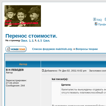
FAQ
Проф
Перенос стоимости.
На страницу
Пред.
1
,
2
,
3
,
4
,
5
След.
Список форумов malchish.org
->
Вопросы теории
Автор
В Н ЛЕБЕДЕВ
Добавлено: Пт Дек 02, 2011 6:02 pm
Заголовок сооб
Автор
kai писал(а):
Зарегистрирован:
27.03.2010
Цитата:
Сообщения: 244
Капиталисты вынуждены отдавать вс
отсутствовать платежеспособный с