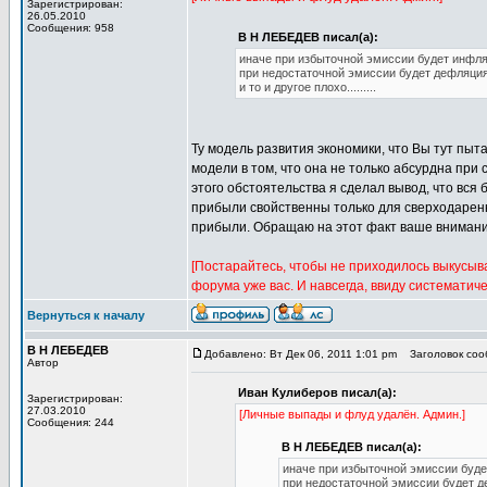
Зарегистрирован:
26.05.2010
Сообщения: 958
В Н ЛЕБЕДЕВ писал(а):
иначе при избыточной эмиссии будет инфл
при недостаточной эмиссии будет дефляци
и то и другое плохо.........
Ту модель развития экономики, что Вы тут пыта
модели в том, что она не только абсурдна при
этого обстоятельства я сделал вывод, что вс
прибыли свойственны только для сверходарен
прибыли. Обращаю на этот факт ваше внимани
[Постарайтесь, чтобы не приходилось выкусы
форума уже вас. И навсегда, ввиду систематич
Вернуться к началу
В Н ЛЕБЕДЕВ
Добавлено: Вт Дек 06, 2011 1:01 pm
Заголовок сооб
Автор
Иван Кулиберов писал(а):
Зарегистрирован:
27.03.2010
[Личные выпады и флуд удалён. Админ.]
Сообщения: 244
В Н ЛЕБЕДЕВ писал(а):
иначе при избыточной эмиссии буд
при недостаточной эмиссии будет 