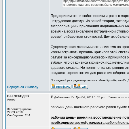
предприниматели собственники средств про
стремясь сделать свою прибыль максимал
Предприниматели собственники играют в марк
нетрудового дохода. Из вашей теории, господ
экспроприации и присвоения национальных бог
время на восстановление потраченной стоимос
време[прибавочная стоимость]. Других объясне
Существующая экономическая система на протя
чтобы вскрывать причины кризисов этой систе
ратуют за консервацию убожеских принципов эт
зубами, что от кризиса к кризису, под неумо
здравого смысла. Не понятно только рвение э
создавать препятствия для развития общества 
Последний раз редактировалось: Иван Кулиберов (Вс Де
Вернуться к началу
В Н ЛЕБЕДЕВ
Добавлено: Вс Дек 04, 2011 1:55 pm
Заголовок сооб
Автор
рабочий день наемного рабочего равен сумме тр
Зарегистрирован:
27.03.2010
Сообщения: 244
рабочий день= время на восстановление пот
необходимое време[стоимость рабочей силы