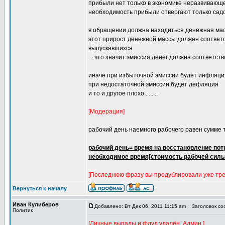
прибыли нет только в экономике неразвивающе
необходимость прибыли отвергают только са
в обращении должна находиться денежная ма
этот прирост денежной массы должен соответс
выпускавшихся
....что значит эмиссия денег должна соответс
иначе при избыточной эмиссии будет инфляци
при недостаточной эмиссии будет дефляция
и то и другое плохо.........
[Модерация]
рабочий день наемного рабочего равен сумме тр
рабочий день= время на восстановление пот
необходимое время[стоимость рабочей силы
[Последнюю фразу вы продублировали уже тре
Вернуться к началу
Иван Кулиберов
Добавлено: Вт Дек 06, 2011 11:15 am
Заголовок соо
Политик
[Личные выпады и флуд удалён. Админ.]