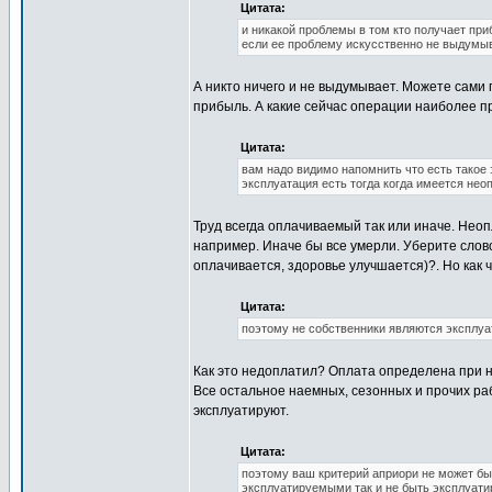
Цитата:
и никакой проблемы в том кто получает приб
если ее проблему искусственно не выдумыв
А никто ничего и не выдумывает. Можете сами п
прибыль. А какие сейчас операции наиболее п
Цитата:
вам надо видимо напомнить что есть такое э
эксплуатация есть тогда когда имеется не
Труд всегда оплачиваемый так или иначе. Неоп
например. Иначе бы все умерли. Уберите слов
оплачивается, здоровье улучшается)?. Но как
Цитата:
поэтому не собственники являются эксплуа
Как это недоплатил? Оплата определена при н
Все остальное наемных, сезонных и прочих рабо
эксплуатируют.
Цитата:
поэтому ваш критерий априори не может быт
эксплуатируемыми так и не быть эксплуат