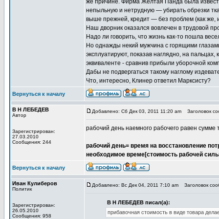
же причине. Фирма Желтая Панда была известн
непыльную и нетрудную — убирать обрезки тк
выше прежней, кредит — без проблем (как же, 
Наш дворник оказался вовлечен в трудовой пр
Надо ли говорить, что жизнь как-то пошла весе
Но однажды некий мужчина с горящими глазами
эксплуатируют, показав наглядно, на пальцах,
эквиваленте - сравнив прибыли уборочной ком
Дабы не подвергаться такому наглому издеват
Что, интересно, Клинер ответил Марксисту?
Вернуться к началу
В Н ЛЕБЕДЕВ
Добавлено: Сб Дек 03, 2011 11:20 am
Заголовок соо
Автор
рабочий день наемного рабочего равен сумме тр
Зарегистрирован:
27.03.2010
Сообщения: 244
рабочий день= время на восстановление пот
необходимое време[стоимость рабочей силы
Вернуться к началу
Иван Кулиберов
Добавлено: Вс Дек 04, 2011 7:10 am
Заголовок сооб
Политик
В Н ЛЕБЕДЕВ писал(а):
Зарегистрирован:
26.05.2010
прибавочная стоимость в виде товара дела
Сообщения: 958