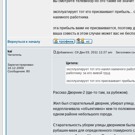
вы смотрите телевизор но это также не значи
эксплуатирует тот кто присваивает прибыль...
наемного работника
эта прибыль вами не присваивается, поэтому 
ваша совесть в этом случае может вас не бесп
Вернуться к началу
kai
Добавлено: Сб Дек 03, 2011 12:27 am
Заголовок соо
Читатель
Цитата:
Зарегистрирован:
16.12.2009
эксплуатирует тот кто нанял наемного рабо
Сообщения: 80
работнику за его живой труд
эксплуатирует тот кто присваивает прибыль.
Рассказ Дворник-2 (где-то там, за рубежом).
Жил был старательный дворник, убирал улицу, 
недоплачивала «объективно» кем-то положенны
одном районе небольшого города.
Старательность уборки улицы дворником был
рубашек-маек для определенного гламурного сл