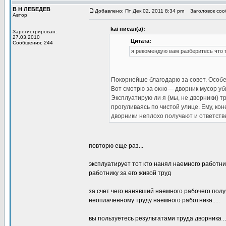
В Н ЛЕБЕДЕВ
Добавлено: Пт Дек 02, 2011 8:34 pm
Заголовок сооб
Автор
kai писал(а):
Зарегистрирован:
27.03.2010
Цитата:
Сообщения: 244
я рекомендую вам разберитесь что т
Покорнейше благодарю за совет. Особе
Вот смотрю за окно— дворник мусор уб
Эксплуатирую ли я (мы, не дворники) т
прогуливаясь по чистой улице. Ему, кон
дворники неплохо получают и ответстве
повторю еще раз...
эксплуатирует тот кто нанял наемного работни
работнику за его живой труд
за счет чего нанявший наемного рабочего по
неоплаченному труду наемного работника.....
вы пользуетесь результатами труда дворника ...