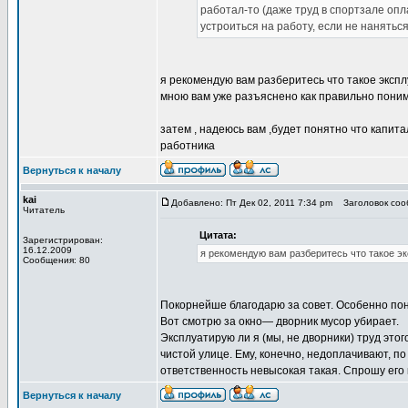
работал-то (даже труд в спортзале оп
устроиться на работу, если не нанятьс
я рекомендую вам разберитесь что такое эксплу
мною вам уже разъяснено как правильно пони
затем , надеюсь вам ,будет понятно что капит
работника
Вернуться к началу
kai
Добавлено: Пт Дек 02, 2011 7:34 pm
Заголовок сооб
Читатель
Цитата:
Зарегистрирован:
16.12.2009
я рекомендую вам разберитесь что такое экс
Сообщения: 80
Покорнейше благодарю за совет. Особенно по
Вот смотрю за окно— дворник мусор убирает.
Эксплуатирую ли я (мы, не дворники) труд этог
чистой улице. Ему, конечно, недоплачивают, по
ответственность невысокая такая. Спрошу его 
Вернуться к началу