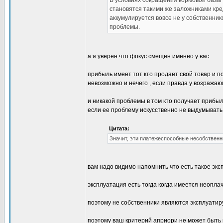
В условиях сокращения кормовой базы 
становятся такими же заложниками кре
аккумулируется вовсе не у собственни
проблемы.
а я уверен что фокус смещен именно у вас
прибыль имеет тот кто продает свой товар и пол
невозможно и нечего , если правда у возража
и никакой проблемы в том кто получает прибыль
если ее проблему искусственно не выдумывать
Цитата:
Значит, эти платежеспособные несобственн
вам надо видимо напомнить что есть такое эксп
эксплуатация есть тогда когда имеется неопл
поэтому не собственники являются эксплуатир
поэтому ваш критерий априори не может быть к