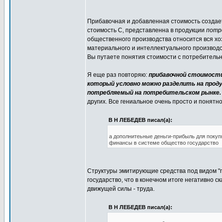
Прибавочная и добавленная стоимость создае
стоимость С, представленна в продукции
потр
общественного производства относится вся хо
материального и интеллектуального производст
Вы путаете понятия стоимости с потребительн
Я еще раз повторяю:
прибавочной стоимости
который условно можно разделить на прод
потребляемый на потребительском рынке.
других. Все гениальное очень просто и понятн
В Н ЛЕБЕДЕВ писал(а):
а дополнитеьные деньги-прибыль для покуп
финансы в системе общество государство
Структуры эмитирующие средства под видом "
государство, что в конечном итоге негативно 
движущей силы - труда.
В Н ЛЕБЕДЕВ писал(а):