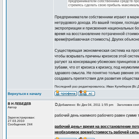
предприниматели собственники средств про
стремясь сделать свою прибыль максимал
Предприниматели собственники играют в марк
нетрудового дохода. Из вашей теории, господ
экспроприации и присвоения национальных бог
время на восстановление потраченной стоимос
време[прибавочная стоимость]. Других объясне
Существующая экономическая система на протя
чтобы вскрывать причины кризисов этой систе
ратуют за консервацию убожеских принципов эт
зубами, что от кризиса к кризису, под неумо
здравого смысла. Не понятно только рвение э
создавать препятствия для развития общества 
Последний раз редактировалось: Иван Кулиберов (Вс Де
Вернуться к началу
В Н ЛЕБЕДЕВ
Добавлено: Вс Дек 04, 2011 1:55 pm
Заголовок сооб
Автор
рабочий день наемного рабочего равен сумме тр
Зарегистрирован:
27.03.2010
Сообщения: 244
рабочий день= время на восстановление пот
необходимое време[стоимость рабочей силы