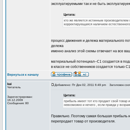
эксплуатируемыми так и не быть эксплуатиру
Цитата:
кто же является истинным производителем 
корректирующаяся наличием естественного 
процесс движения и дележа материального по
дележа
именно анализ этой схемы отвечает на все ва
материальный потенциал--С1 создается в под
в классе не собственников создается только С
Вернуться к началу
kai
Добавлено: Пт Дек 02, 2011 6:49 pm
Заголовок сооб
Читатель
Цитата:
Зарегистрирован:
16.12.2009
прибыль имеет тот кто продает свой товар и 
Сообщения: 80
невозможно и нечего , если правда у возр
Правильно. Поэтому самая большая прибыль не 
перепродает товар от производителя.