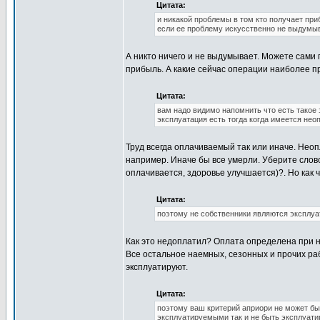
Цитата:
и никакой проблемы в том кто получает приб
если ее проблему искусственно не выдумыв
А никто ничего и не выдумывает. Можете сами п
прибыль. А какие сейчас операции наиболее п
Цитата:
вам надо видимо напомнить что есть такое э
эксплуатация есть тогда когда имеется не
Труд всегда оплачиваемый так или иначе. Неоп
например. Иначе бы все умерли. Уберите слов
оплачивается, здоровье улучшается)?. Но как
Цитата:
поэтому не собственники являются эксплуа
Как это недоплатил? Оплата определена при н
Все остальное наемных, сезонных и прочих рабо
эксплуатируют.
Цитата:
поэтому ваш критерий априори не может быт
эксплуатируемыми так и не быть эксплуат