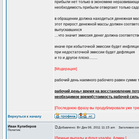
прибыли нет только в экономике неразвивающе
необходимость прибыли отвергают только са
в обращении должна находиться денежная ма
этот прирост денежной массы должен соответс
выпускавшихся
....что значит эмиссия денег должна соответс
иначе при избыточной эмиссии будет инфляци
при недостаточной эмиссии будет дефляция
и то и другое плохо.........
[Модерация]
рабочий день наемного рабочего равен сумме тр
рабочий день= время на восстановление пот
необходимое время[стоимость рабочей силы
[Последнюю фразу вы продублировали уже тре
Вернуться к началу
Иван Кулиберов
Добавлено: Вт Дек 06, 2011 11:15 am
Заголовок соо
Политик
[Личные выпады и флуд удалён. Админ.]