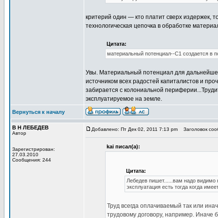
критерий один — кто платит сверх издержек, 
технологическая цепочка в обработке материал
Цитата:
материальный потенциал--С1 создается в 
Увы. Материальный потенциал для дальнейшей
источником всех радостей капиталистов и проч
забирается с колониальной периферии...Труди
эксплуатируемое на земле.
Вернуться к началу
В Н ЛЕБЕДЕВ
Добавлено: Пт Дек 02, 2011 7:13 pm
Заголовок сооб
Автор
kai писал(а):
Зарегистрирован:
27.03.2010
Сообщения: 244
Цитата:
Лебедев пишет......вам надо видимо 
эксплуатация есть тогда когда име
Труд всегда оплачиваемый так или ина
трудовому договору, например. Иначе 