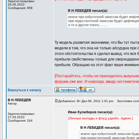
Зарегистрирован:
26.05.2010
Сообщения: 958
В Н ЛЕБЕДЕВ писал(а):
иначе при избыточной эмиссии будет инфл
при недостаточной эмиссии будет дефляци
и то и другое плохо.........
Ту модель развития экономики, что Вы тут пыта
модели в том, что она не только абсурдна при
этого обстоятельства я сделал вывод, что вс
прибыли свойственны только для сверходарен
прибыли. Обращаю на этот факт ваше внимани
[Постарайтесь, чтобы не приходилось выкусы
форума уже вас. И навсегда, ввиду систематич
Вернуться к началу
В Н ЛЕБЕДЕВ
Добавлено: Вт Дек 06, 2011 1:01 pm
Заголовок сооб
Автор
Иван Кулиберов писал(а):
Зарегистрирован:
27.03.2010
[Личные выпады и флуд удалён. Админ.]
Сообщения: 244
В Н ЛЕБЕДЕВ писал(а):
иначе при избыточной эмиссии буд
при недостаточной эмиссии будет 