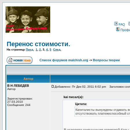
FAQ
Проф
Перенос стоимости.
На страницу
Пред.
1
,
2
,
3
,
4
,
5
След.
Список форумов malchish.org
->
Вопросы теории
Автор
В Н ЛЕБЕДЕВ
Добавлено: Пт Дек 02, 2011 6:02 pm
Заголовок сооб
Автор
kai писал(а):
Зарегистрирован:
27.03.2010
Цитата:
Сообщения: 244
Капиталисты вынуждены отдавать вс
отсутствовать платежеспособный с