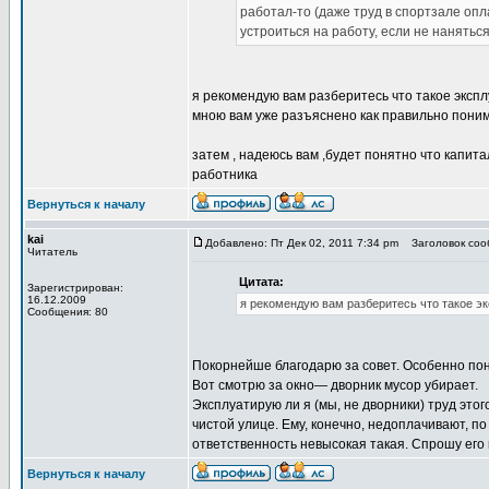
работал-то (даже труд в спортзале оп
устроиться на работу, если не нанятьс
я рекомендую вам разберитесь что такое эксплу
мною вам уже разъяснено как правильно пони
затем , надеюсь вам ,будет понятно что капит
работника
Вернуться к началу
kai
Добавлено: Пт Дек 02, 2011 7:34 pm
Заголовок сооб
Читатель
Цитата:
Зарегистрирован:
16.12.2009
я рекомендую вам разберитесь что такое экс
Сообщения: 80
Покорнейше благодарю за совет. Особенно по
Вот смотрю за окно— дворник мусор убирает.
Эксплуатирую ли я (мы, не дворники) труд этог
чистой улице. Ему, конечно, недоплачивают, по
ответственность невысокая такая. Спрошу его 
Вернуться к началу