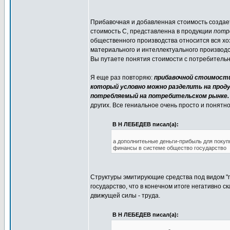
Прибавочная и добавленная стоимость создае
стоимость С, представленна в продукции
потр
общественного производства относится вся хо
материального и интеллектуального производст
Вы путаете понятия стоимости с потребительн
Я еще раз повторяю:
прибавочной стоимости
который условно можно разделить на прод
потребляемый на потребительском рынке.
других. Все гениальное очень просто и понятн
В Н ЛЕБЕДЕВ писал(а):
а дополнитеьные деньги-прибыль для покуп
финансы в системе общество государство
Структуры эмитирующие средства под видом "
государство, что в конечном итоге негативно 
движущей силы - труда.
В Н ЛЕБЕДЕВ писал(а):