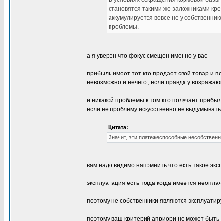
В условиях сокращения кормовой базы 
становятся такими же заложниками кре
аккумулируется вовсе не у собственни
проблемы.
а я уверен что фокус смещен именно у вас
прибыль имеет тот кто продает свой товар и пол
невозможно и нечего , если правда у возража
и никакой проблемы в том кто получает прибыль
если ее проблему искусственно не выдумывать
Цитата:
Значит, эти платежеспособные несобственн
вам надо видимо напомнить что есть такое эксп
эксплуатация есть тогда когда имеется неопл
поэтому не собственники являются эксплуатир
поэтому ваш критерий априори не может быть к