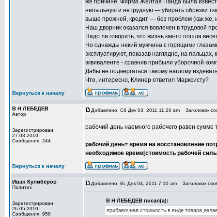
же причине. Фирма Желтая Панда была известн
непыльную и нетрудную — убирать обрезки тк
выше прежней, кредит — без проблем (как же, 
Наш дворник оказался вовлечен в трудовой пр
Надо ли говорить, что жизнь как-то пошла весе
Но однажды некий мужчина с горящими глазами
эксплуатируют, показав наглядно, на пальцах,
эквиваленте - сравнив прибыли уборочной ком
Дабы не подвергаться такому наглому издеват
Что, интересно, Клинер ответил Марксисту?
Вернуться к началу
В Н ЛЕБЕДЕВ
Добавлено: Сб Дек 03, 2011 11:20 am
Заголовок соо
Автор
рабочий день наемного рабочего равен сумме тр
Зарегистрирован:
27.03.2010
Сообщения: 244
рабочий день= время на восстановление пот
необходимое време[стоимость рабочей силы
Вернуться к началу
Иван Кулиберов
Добавлено: Вс Дек 04, 2011 7:10 am
Заголовок сооб
Политик
В Н ЛЕБЕДЕВ писал(а):
Зарегистрирован:
26.05.2010
прибавочная стоимость в виде товара дела
Сообщения: 958