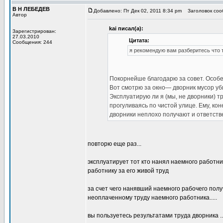
В Н ЛЕБЕДЕВ
Добавлено: Пт Дек 02, 2011 8:34 pm
Заголовок сооб
Автор
kai писал(а):
Зарегистрирован:
27.03.2010
Цитата:
Сообщения: 244
я рекомендую вам разберитесь что т
Покорнейше благодарю за совет. Особе
Вот смотрю за окно— дворник мусор уб
Эксплуатирую ли я (мы, не дворники) т
прогуливаясь по чистой улице. Ему, кон
дворники неплохо получают и ответстве
повторю еще раз...
эксплуатирует тот кто нанял наемного работни
работнику за его живой труд
за счет чего нанявший наемного рабочего по
неоплаченному труду наемного работника.....
вы пользуетесь результатами труда дворника ...