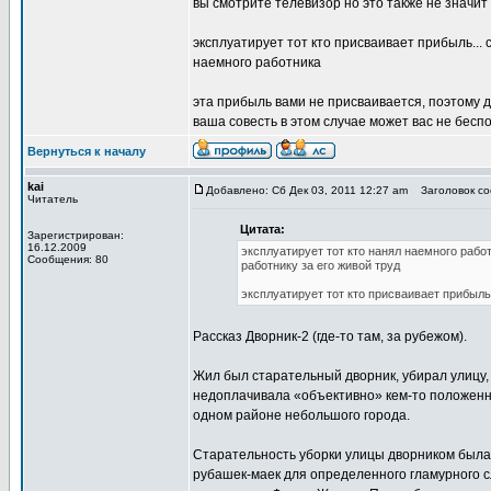
вы смотрите телевизор но это также не значи
эксплуатирует тот кто присваивает прибыль...
наемного работника
эта прибыль вами не присваивается, поэтому 
ваша совесть в этом случае может вас не бесп
Вернуться к началу
kai
Добавлено: Сб Дек 03, 2011 12:27 am
Заголовок соо
Читатель
Цитата:
Зарегистрирован:
16.12.2009
эксплуатирует тот кто нанял наемного рабо
Сообщения: 80
работнику за его живой труд
эксплуатирует тот кто присваивает прибыль.
Рассказ Дворник-2 (где-то там, за рубежом).
Жил был старательный дворник, убирал улицу, 
недоплачивала «объективно» кем-то положенны
одном районе небольшого города.
Старательность уборки улицы дворником был
рубашек-маек для определенного гламурного сл