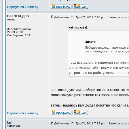
Вернуться к началу
В Н ЛЕБЕДЕВ
Добавлено: Пт Дек 02, 2011 7:13 pm
Заголовок сооб
Автор
kai писал(а):
Зарегистрирован:
27.03.2010
Сообщения: 244
Цитата:
Лебедев пишет......вам надо 
эксплуатация есть тогда ког
Труд всегда оплачиваемый так или 
слово «наемный» - получится глупо
устроиться на работу, если не наня
я рекомендую вам разберитесь что такое эксплу
мною вам уже разъяснено как правильно пони
затем , надеюсь вам ,будет понятно что капит
Вернуться к началу
kai
Добавлено: Пт Дек 02, 2011 7:34 pm
Заголовок сооб
Читатель