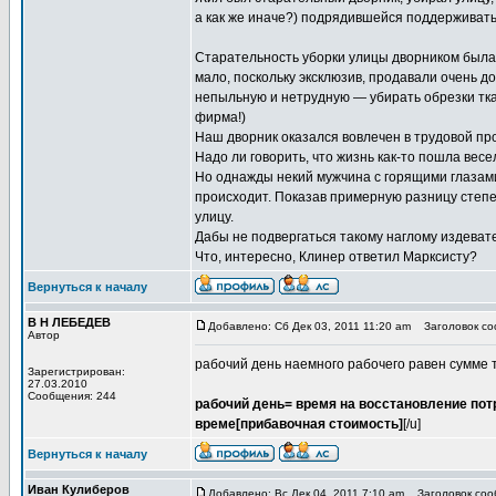
а как же иначе?) подрядившейся поддерживать
Старательность уборки улицы дворником была
мало, поскольку эксклюзив, продавали очень д
непыльную и нетрудную — убирать обрезки тка
фирма!)
Наш дворник оказался вовлечен в трудовой пр
Надо ли говорить, что жизнь как-то пошла весе
Но однажды некий мужчина с горящими глазами 
происходит. Показав примерную разницу степе
улицу.
Дабы не подвергаться такому наглому издеват
Что, интересно, Клинер ответил Марксисту?
Вернуться к началу
В Н ЛЕБЕДЕВ
Добавлено: Сб Дек 03, 2011 11:20 am
Заголовок соо
Автор
рабочий день наемного рабочего равен сумме тр
Зарегистрирован:
27.03.2010
Сообщения: 244
рабочий день= время на восстановление пот
време[прибавочная стоимость]
[/u]
Вернуться к началу
Иван Кулиберов
Добавлено: Вс Дек 04, 2011 7:10 am
Заголовок сооб