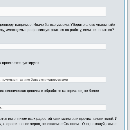
договору, например. Иначе бы все умерли. Уберите слово «наемный» -
веку, имеющемы профессию устроиться на работу, если не наняться?
их просто эксплуатируют.
уатируемыми так и не быть эксплуатируемыми
ехнологическая цепочка в обработке материалов, не более.
...
тся источником всех радостей капиталистов и прочих накопителей. И
ру, хлорофилловое зерно, освещаемое Солнцем... Оно, пожалуй, самое