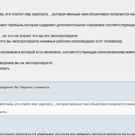
ка, кто платит ему зарплату.....которая меньше чем объективно полагается н
учает прибыль которая содержит дополнительное слагаемое соответствующее 
. но это не значит что вы его эксплуатируете
т что вы эксплуатируете наемных рабочих произведших этот телевизор
. слагаемым в которой есть величина, соответстствующая неоплаченному живо
дворника вы не эксплуатируете
окоить
бщения: Re: Перенос стоимости.
аботника, кто платит ему зарплату.....которая меньше чем объективно полагается наем
ыль...
 получал зарплату от компании, которая его немного эксплуатировала (чуть 