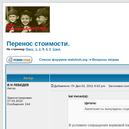
Перенос стоимости.
На страницу
Пред.
1
,
2
,
3
,
4
,
5
След.
Список форумов malchish.org
->
Вопросы теории
Автор
В Н ЛЕБЕДЕВ
Добавлено: Пт Дек 02, 2011 6:02 pm
Заголовок сооб
Автор
kai писал(а):
Зарегистрирован:
27.03.2010
Цитата:
Сообщения: 244
Капиталисты вынуждены отдав
В условиях сокращения кормовой ба