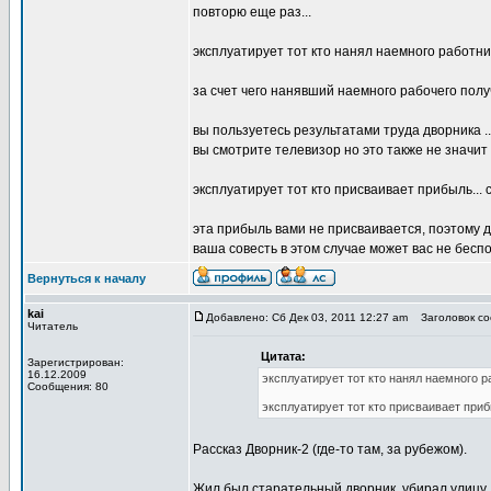
повторю еще раз...
эксплуатирует тот кто нанял наемного работни
за счет чего нанявший наемного рабочего пол
вы пользуетесь результатами труда дворника ...
вы смотрите телевизор но это также не значи
эксплуатирует тот кто присваивает прибыль..
эта прибыль вами не присваивается, поэтому 
ваша совесть в этом случае может вас не бесп
Вернуться к началу
kai
Добавлено: Сб Дек 03, 2011 12:27 am
Заголовок соо
Читатель
Цитата:
Зарегистрирован:
16.12.2009
эксплуатирует тот кто нанял наемного р
Сообщения: 80
эксплуатирует тот кто присваивает приб
Рассказ Дворник-2 (где-то там, за рубежом).
Жил был старательный дворник, убирал улицу,