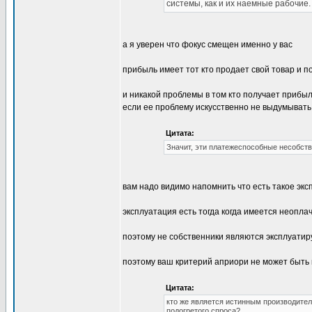
системы, как и их наемные рабочие
а я уверен что фокус смещен именно у вас
прибыль имеет тот кто продает свой товар и по
и никакой проблемы в том кто получает прибыль
если ее проблему искусственно не выдумывать
Цитата:
Значит, эти платежеспособные несобст
вам надо видимо напомнить что есть такое эксп
эксплуатация есть тогда когда имеется неопл
поэтому не собственники являются эксплуатир
поэтому ваш критерий априори не может быть к
Цитата:
кто же является истинным производител
подогретого спроса?