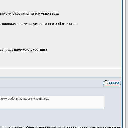
аемному работнику за его живой труд
неоплаченному труду наемного работника.....
му труду наемного работника
ному работнику за его живой труд
недоплачивала «объективно» кем-то положенных денег, совсем немного —