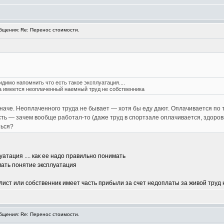
щения: Re: Перенос стоимости.
видимо напомнить что есть такое эксплуатация....
да имеется неоплаченный наемный труд не собственника
иначе. Неоплаченного труда не бывает — хотя бы еду дают. Оплачивается по 
сть — зачем вообще работал-то (даже труд в спортзале оплачивается, здоро
ться?
атация .... как ее надо правильно понимать
мать понятие эксплуатация
алист или собственник имеет часть прибыли за счет недоплаты за живой труд
щения: Re: Перенос стоимости.