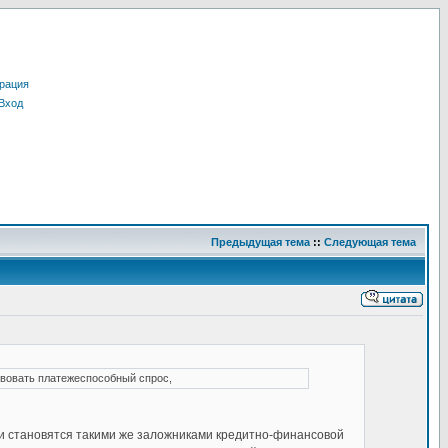
рация
Вход
Предыдущая тема
::
Следующая тема
твовать платежеспособный спрос,
ни становятся такими же заложниками кредитно-финансовой