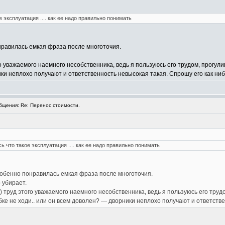
 эксплуатация .... как ее надо правильно понимать
нравилась емкая фраза после многоточия.
о уважаемого наемного несобственника, ведь я пользуюсь его трудом, прогулив
ики неплохо получают и ответственность невысокая такая. Спрошу его как ниб
щения: Re: Перенос стоимости.
 что такое эксплуатация .... как ее надо правильно понимать
обенно понравилась емкая фраза после многоточия.
 убирает.
) труд этого уважаемого наемного несобственника, ведь я пользуюсь его трудо
бке не ходи.. или он всем доволен? — дворники неплохо получают и ответстве