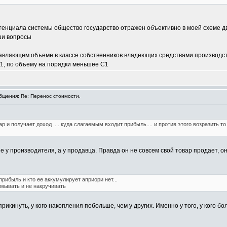
тенциала системы общество государство отражен объективно в моей схеме 
ши вопросы
авляющем объеме в классе собственников владеющих средствами производс
11, по объему на порядки меньшее С1
щения: Re: Перенос стоимости.
ар и получает доход .... куда слагаемым входит прибыль.... и против этого возразить 
 у производителя, а у продавца. Правда он не совсем свой товар продает, о
прибыль и кто ее аккумулирует априори нет...
мывать и не накручивать
прикинуть, у кого накопления побольше, чем у других. Именно у того, у кого