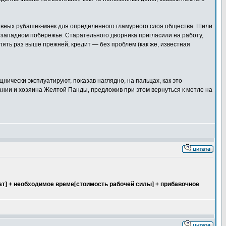
вных рубашек-маек для определенного гламурного слоя общества. Шили
м западном побережье. Старательного дворника пригласили на работу,
ять раз выше прежней, кредит — без проблем (как же, известная
нически эксплуатируют, показав наглядно, на пальцах, как это
ании и хозяина Желтой Панды, предложив при этом вернуться к метле на
ат] + необходимое време[стоимость рабочей силы] + прибавочное