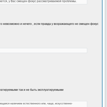
ажется, у Вас смещен фокус рассматриваемой проблемы.
ь то невозможно и нечего , если правда у возражающего не смещен фокус
плуатируемыми так и не быть эксплуатируемыми
ующаяся наличием естественного или, чаще, искусственно-