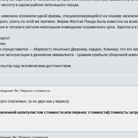
 чистоту в одном районе небольшого города.
 замечена хозяином одной фирмы, специализирующейся на пошиве эксклюзи
орого, опять по этой же причине. Фирма Желтая Панда была известна на все
ни в теплом и уютном небольшом помещении пошивочного цеха. Зарплата в п
оцесс!
лее.
(представился — Марксист) объяснил Дворнику, пардон, Клинеру, что его хищ
ни эксплуатации в денежном эквиваленте - сравнив прибыли уборочной комп
ельству над человеческим достоинством.
бщения: Re: Перенос стоимости.
ех слагаемых, (а не двух как у маркса)
раченной капиталистом стоимости или перенос стоимости[стоимость затр
щения: Re: Перенос стоимости.