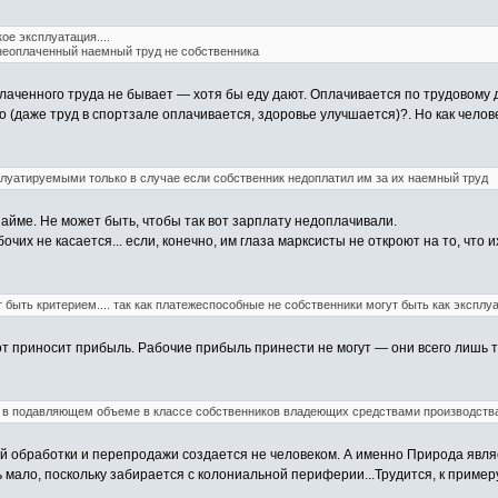
ое эксплуатация....
 неоплаченный наемный труд не собственника
лаченного труда не бывает — хотя бы еду дают. Оплачивается по трудовому 
о (даже труд в спортзале оплачивается, здоровье улучшается)?. Но как чело
луатируемыми только в случае если собственник недоплатил им за их наемный труд
айме. Не может быть, чтобы так вот зарплату недоплачивали.
чих не касается... если, конечно, им глаза марксисты не откроют на то, что 
 быть критерием.... так как платежеспособные не собственники могут быть как экспл
от приносит прибыль. Рабочие прибыль принести не могут — они всего лишь т
 в подавляющем объеме в классе собственников владеющих средствами производства
обработки и перепродажи создается не человеком. А именно Природа являе
 мало, поскольку забирается с колониальной периферии...Трудится, к приме