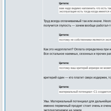
Цитата:
вам надо видимо напомнить что есть так
эксплуатация есть тогда когда имеется
Труд всегда оплачиваемый так или иначе. Неоп
получится глупость — зачем вообще работал-т
Цитата:
поэтому не собственники являются эксп
Как это недоплатил? Оплата определена при н
Все остальное наемных, сезонных и прочих рабо
Цитата:
поэтому ваш критерий априори не может
критерий один — кто платит сверх издержек, т
Цитата:
материальный потенциал--С1 создается
Увы. Материальный потенциал для дальнейшей 
именно первичный продукт стоит очень и очень
эксплуатируемое на земле.