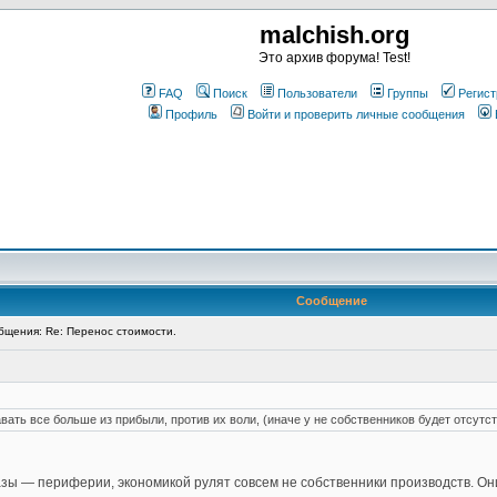
malchish.org
Это архив форума! Test!
FAQ
Поиск
Пользователи
Группы
Регист
Профиль
Войти и проверить личные сообщения
Сообщение
щения: Re: Перенос стоимости.
ать все больше из прибыли, против их воли, (иначе у не собственников будет отсутс
зы — периферии, экономикой рулят совсем не собственники производств. О