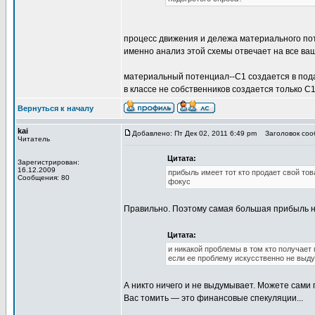
процесс движения и дележа материального по
именно анализ этой схемы отвечает на все ва
материальный потенциал--С1 создается в под
в классе не собственников создается только С
Вернуться к началу
kai
Добавлено: Пт Дек 02, 2011 6:49 pm
Заголовок сооб
Читатель
Цитата:
Зарегистрирован:
16.12.2009
прибыль имеет тот кто продает свой тов
Сообщения: 80
фокус
Правильно. Поэтому самая большая прибыль не
Цитата:
и никакой проблемы в том кто получает 
если ее проблему искусственно не выду
А никто ничего и не выдумывает. Можете сами 
Вас томить — это финансовые спекуляции...