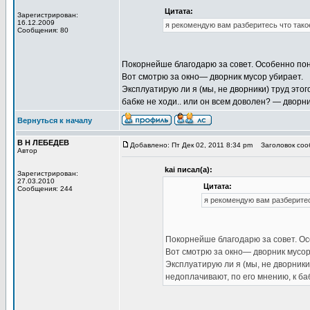
Цитата:
Зарегистрирован:
16.12.2009
я рекомендую вам разберитесь что такое
Сообщения: 80
Покорнейше благодарю за совет. Особенно по
Вот смотрю за окно— дворник мусор убирает.
Эксплуатирую ли я (мы, не дворники) труд этог
бабке не ходи.. или он всем доволен? — дворн
Вернуться к началу
В Н ЛЕБЕДЕВ
Добавлено: Пт Дек 02, 2011 8:34 pm
Заголовок сооб
Автор
kai писал(а):
Зарегистрирован:
27.03.2010
Цитата:
Сообщения: 244
я рекомендую вам разберитесь
Покорнейше благодарю за совет. Ос
Вот смотрю за окно— дворник мусор
Эксплуатирую ли я (мы, не дворники
недоплачивают, по его мнению, к ба