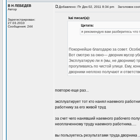
В Н ЛЕБЕДЕВ
Добавлено: Пт Дек 02, 2011 8:34 pm
Заголовок сооб
Автор
kai писал(а):
Зарегистрирован:
27.03.2010
Цитата:
Сообщения: 244
я рекомендую вам разберитесь что т
Покорнейше благодарю за совет. Особе
Вот смотрю за окно— дворник мусор уб
Эксплуатирую ли я (мы, не дворники) т
прогуливаясь по чистой улице. Ему, кон
дворники неплохо получают и ответстве
повторю еще раз...
эксплуатирует тот кто нанял наемного работни
работнику за его живой труд
за счет чего нанявший наемного рабочего по
неоплаченному труду наемного работника.....
вы пользуетесь результатами труда дворника ...