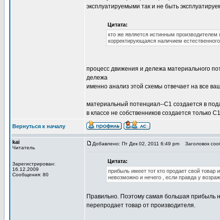
эксплуатируемыми так и не быть эксплуатиру
Цитата:
кто же является истинным производителем 
корректирующаяся наличием естественного 
процесс движения и дележа материального по
дележа
именно анализ этой схемы отвечает на все ва
материальный потенциал--С1 создается в под
в классе не собственников создается только С
Вернуться к началу
kai
Добавлено: Пт Дек 02, 2011 6:49 pm
Заголовок сооб
Читатель
Цитата:
Зарегистрирован:
16.12.2009
прибыль имеет тот кто продает свой товар и 
Сообщения: 80
невозможно и нечего , если правда у возр
Правильно. Поэтому самая большая прибыль не 
перепродает товар от производителя.