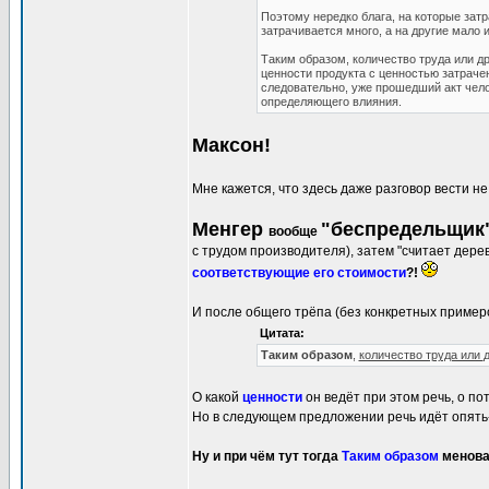
Поэтому нередко блага, на которые затр
затрачивается много, а на другие мало
Таким образом, количество труда или д
ценности продукта с ценностью затраче
следовательно, уже прошедший акт чело
определяющего влияния.
Максон!
Мне кажется, что здесь даже разговор вести не
Менгер
"беспредельщик
вообще
с трудом производителя), затем "считает дере
соответствующие его стоимости
?!
И после общего трёпа (без конкретных примеро
Цитата:
Таким образом
,
количество труда или
О какой
ценности
он ведёт при этом речь, о п
Но в следующем предложении речь идёт опять-
Ну и при чём тут тогда
Таким образом
менова