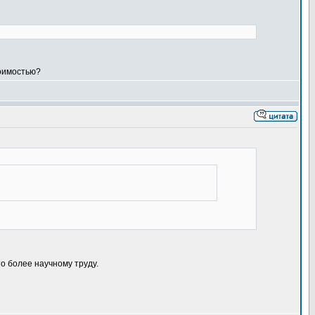
тоимостью?
то более научному труду.