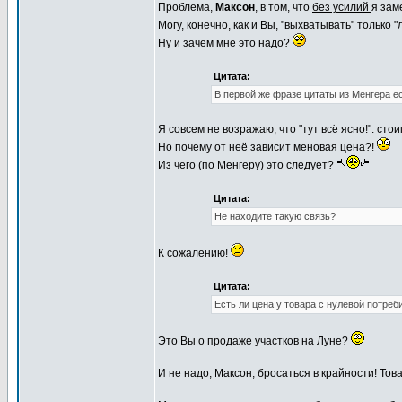
Проблема,
Максон
, в том, что
без усилий
я за
Могу, конечно, как и Вы, "выхватывать" только
Ну и зачем мне это надо?
Цитата:
В первой же фразе цитаты из Менгера ес
Я совсем не возражаю, что "тут всё ясно!": ст
Но почему от неё зависит меновая цена?!
Из чего (по Менгеру) это следует?
Цитата:
Не находите такую связь?
К сожалению!
Цитата:
Есть ли цена у товара с нулевой потре
Это Вы о продаже участков на Луне?
И не надо, Максон, бросаться в крайности! Тов