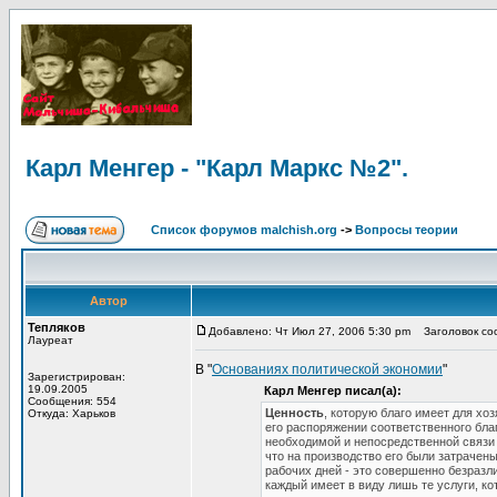
Карл Менгер - "Карл Маркс №2".
Список форумов malchish.org
->
Вопросы теории
Автор
Тепляков
Добавлено: Чт Июл 27, 2006 5:30 pm
Заголовок соо
Лауреат
В "
Основаниях политической экономии
"
Зарегистрирован:
19.09.2005
Карл Менгер писал(а):
Сообщения: 554
Ценность
, которую благо имеет для хо
Откуда: Харьков
его распоряжении соответственного блага
необходимой и непосредственной связи 
что на производство его были затрачен
рабочих дней - это совершенно безразли
каждый имеет в виду лишь те услуги, ко