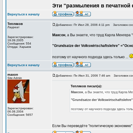
Эти "размыления в печатной 
Вернуться к началу
Тепляков
Добавлено: Пт Июл 28, 2006 4:11 pm
Заголовок соо
Лауреат
Максон
, а Вы знаете, что труд Карла Менгер
Зарегистрирован:
19.09.2005
Сообщения: 554
"Grundsatze der Volkswirtschaftslehre" ="Ос
Откуда: Харьков
поэтому от научного подхода здесь только ...
Вернуться к началу
maxon
Добавлено: Пн Июл 31, 2006 7:46 am
Заголовок соо
Site Admin
Тепляков писал(а):
Максон
, а Вы знаете, что труд Карла 
"Grundsatze der Volkswirtschaftslehr
Зарегистрирован:
поэтому от научного подхода здесь тольк
06.08.2004
Сообщения: 5657
Если Вы переведёте "политическую экономию" с