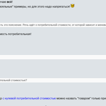
мечаю
всё
!
 "лояльные" примеры, но для этого надо напрягаться!
ть это пояснение. Речь идёт о потребительной стоимости, от которой зависит и менова
оимость потребительная!
бительной стоимостью?
ар
с нулевой потребительной стоимостью
можно назвать "товаром" только пр