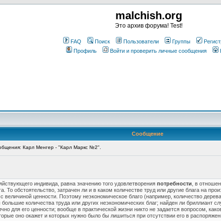
malchish.org
Это архив форума! Test!
FAQ
Поиск
Пользователи
Группы
Регист
Профиль
Войти и проверить личные сообщения
Сообщение
бщения: Карл Менгер - "Карл Маркс №2".
зяйствующего индивида, равна значению того удовлетворения
потребности
, в отноше
. То обстоятельство, затрачен ли и в каком количестве труд или другие блага на прои
с величиной ценности. Поэтому неэкономическое благо (например, количество дерева 
ы большие количества труда или других неэкономических благ; найден ли бриллиант с
чно для его ценности; вообще в практической жизни никто не задается вопросом, како
торые оно окажет и которых нужно было бы лишиться при отсутствии его в распоряжен