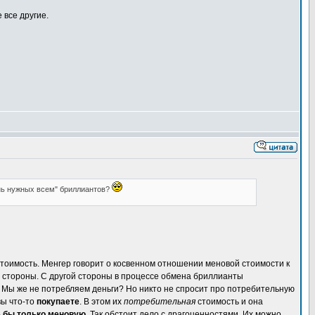
 все другие.
ень нужных всем" бриллиантов?
тоимость. Менгер говорит о косвенном отношении меновой стоимости к
й стороны. С другой стороны в процессе обмена бриллианты
 Мы же не потребляем деньги? Но никто не спросит про потребительную
вы что-то
покупаете
. В этом их
потребительная
стоимость и она
ь бы только меновую.
Так обстоит дело с драгоценностями. Их можно