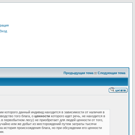
рация
Вход
Предыдущая тема
::
Следующая тема
нии которого данный индивид находится в зависимости от наличия в
зводство того блага, о
ценности
которого идет речь, не находится в
в первобытном лесу) не приобретает для людей ценности от того,
лучайно или же добыт из месторождений путем затраты тысячи
ва история происхождения блага, но при обсуждении его ценности
ии.