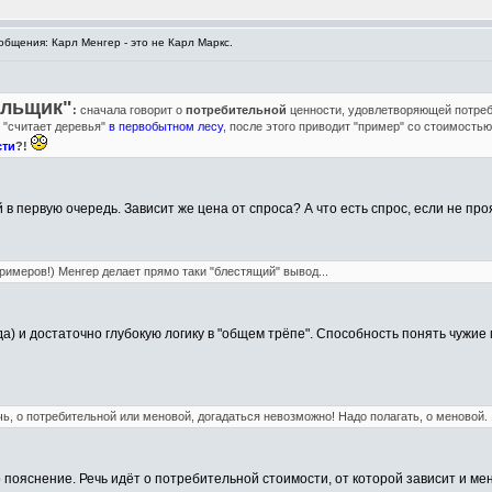
бщения: Карл Менгер - это не Карл Маркс.
ельщик"
:
сначала говорит о
потребительной
ценности, удовлетворяющей потреб
 "считает деревья"
в первобытном лесу
, после этого приводит "пример" со стоимостью
сти
?!
в первую очередь. Зависит же цена от спроса? А что есть спрос, если не пр
римеров!) Менгер делает прямо таки "блестящий" вывод...
) и достаточно глубокую логику в "общем трёпе". Способность понять чужие м
чь, о потребительной или меновой, догадаться невозможно! Надо полагать, о меновой.
 пояснение. Речь идёт о потребительной стоимости, от которой зависит и мен