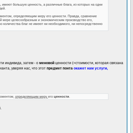
а, имеют большую ценность, а различные блага, из которых на одни
дей.
моментом, определяющим меру его ценности. Правда, сравнение
ой мере целесообразным и экономическим производство его,
во количества благ не имеют ни необходимого, ни непосредственно
и индивида, затем - о
меновой
ценности (=стоимости, которая связана
ианта, уверяя нас, что этот
предмет понта
окажет нам услуги,
оментом,
определяющим меру
его
ценности
.
.