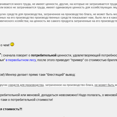
ачивается много труда, не имеют ценности, другие, на которые не затрачивается труд
 или вовсе не затрачивается труда, имеют одинаковую ценность для хозяйствующих лю
ругих средств для производства, затраченное на производство блага, не может быть 
нных на его производство производственных средств показывает нам, было ли и в как
веческого хозяйства; на ценность же самого продукта затраченные на его производст
 о чем!
"
:
сначала говорит о
потребительной
ценности, удовлетворяющей потребност
вья"
в первобытном лесу
, после этого приводит "пример" со стоимостью брилл
в!) Менгер делает прямо таки "блестящий" вывод:
других
средств для производства
, затраченное на производство блага,
не может быть
м
отребительной или меновой, догадаться невозможно! Надо полагать, о меновой
таки о потребительной стоимости!
я стоимость?!