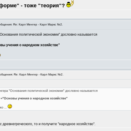
форме" - тоже "теория"?
бщения: Re: Карл Менгер - Карл Маркс №2.
а "Основания политической экономии" дословно называется
новы учения о народном хозяйстве"
бщения: Re: Карл Менгер - Карл Маркс №2.
Менгера "Основания политической экономии" дословно называется
e" ="Основы учения о народном хозяйстве"
о ...
 древнегреческого, то и получите "народное хозяйство".