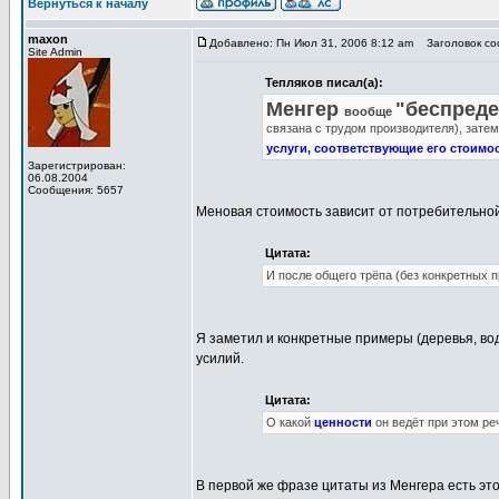
Вернуться к началу
maxon
Добавлено: Пн Июл 31, 2006 8:12 am
Заголовок соо
Site Admin
Тепляков писал(а):
Менгер
"беспред
вообще
связана с трудом производителя), затем
услуги, соответствующие его стоимо
Зарегистрирован:
06.08.2004
Сообщения: 5657
Меновая стоимость зависит от потребительной 
Цитата:
И после общего трёпа (без конкретных п
Я заметил и конкретные примеры (деревья, вода
усилий.
Цитата:
О какой
ценности
он ведёт при этом ре
В первой же фразе цитаты из Менгера есть это