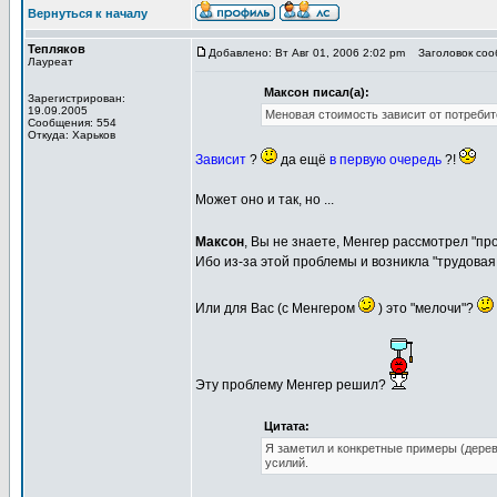
Вернуться к началу
Тепляков
Добавлено: Вт Авг 01, 2006 2:02 pm
Заголовок сооб
Лауреат
Максон писал(а):
Зарегистрирован:
19.09.2005
Меновая стоимость зависит от потребит
Сообщения: 554
Откуда: Харьков
Зависит
?
да ещё
в первую очередь
?!
Может оно и так, но ...
Максон
, Вы не знаете, Менгер рассмотрел "п
Ибо из-за этой проблемы и возникла "трудовая
Или для Вас (с Менгером
) это "мелочи"?
Эту проблему Менгер решил?
Цитата:
Я заметил и конкретные примеры (деревь
усилий.