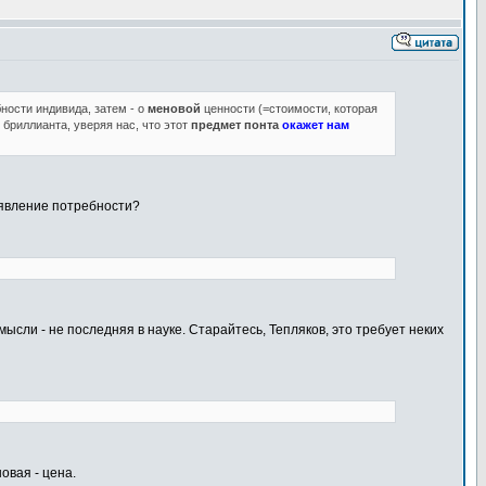
ности индивида, затем - о
меновой
ценности (=стоимости, которая
 бриллианта, уверяя нас, что этот
предмет понта
окажет нам
оявление потребности?
ысли - не последняя в науке. Старайтесь, Тепляков, это требует неких
овая - цена.