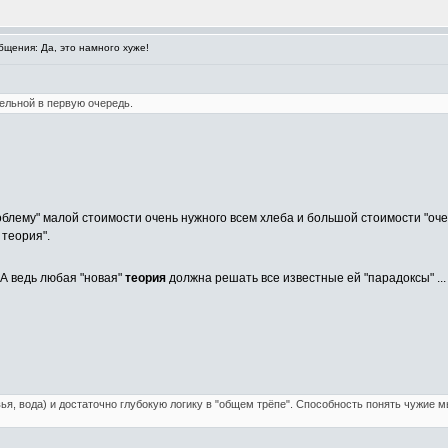
щения: Да, это намного хуже!
ельной в первую очередь.
роблему" малой стоимости очень нужного всем хлеба и большой стоимости "о
 теория".
А ведь любая "новая"
теория
должна решать все известные ей "парадоксы" ..
я, вода) и достаточно глубокую логику в "общем трёпе". Способность понять чужие мы