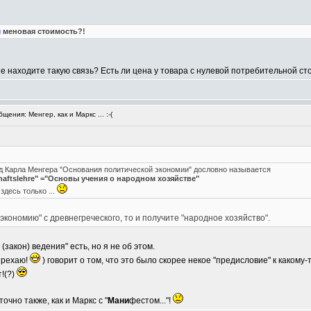
м
меновая стоимость?!
Не находите такую связь? Есть ли цена у товара с нулевой потребительной с
ения: Менгер, как и Маркс ... :-(
руд Карла Менгера "Основания политической экономии" дословно называется
chaftslehre" ="Основы учения о народном хозяйстве"
здесь только ...
кономию" с древнегреческого, то и получите "народное хозяйство".
(закон) ведения" есть, но я не об этом.
прехаю!
) говорит о том, что это было скорее некое "предисловие" к какому-
!(?)
очно также, как и Маркс с "
Мани
фестом..."!