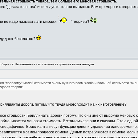
тельная стоимость товара, тем больше его меновая стоимость
.
стве "доказательства" используете только выгодные Вам примеры и отвергаете
 но не надо называть эти миражи
"теорией"!
беду дают бесплатно?
бщения: Непонимание - вот основная причина ваших нападок.
рел "проблему" малой стоимости очень нужного всем хлеба и большой стоимости "оч
удовая теория".
риллианты дороги, потому что труда много уходит на их изготовление?
осе стоимости. Бриллинаты дороги потому, что они имеют высокую меновую с
о обменивается меновая стоимость. В этом смысле они и связаны. Это с одно
ь специфичное. Бриллианты несут функцию денег и украшений одновременно.
 реализуется в самом процессе обмена. Деньги потребляются в обмене, если 
на создаёт потребительную стоимость у тех товаров, что имеют казалос