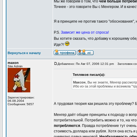
Мы же говорим о том, что
чем больше потреби
Точнее - это говорите Вы с Менгером. И в каче
Я в принципе не против такого "обоснования",
P.S.
Зависит же цена от спроса!
Вы хотите сказать, что добавку к хорошему о
Иде?!
Вернуться к началу
maxon
Добавлено: Пн Авг 07, 2006 12:31 pm
Заголовок соо
Site Admin
Тепляков писал(а):
Максон
, Вы не знаете, Менгер рассмот
Ибо из-за этой проблемы и возникла "тр
Зарегистрирован:
06.08.2004
А трудовая теория как решила эту проблему? Б
Сообщения: 5657
Менгер даёт общие принципы к подходу о вопр
потребительной. Потребить можно и то, на чт
потребляются
. Правда потребление тут очен
стоимость доллара или рубля. Хотя она есть и
очевидно равна меновой.
Необходимость обме