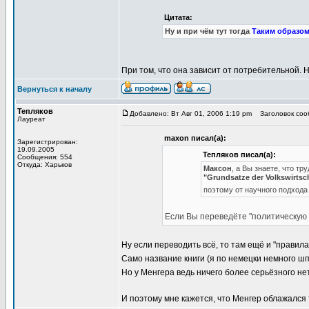
Цитата:
Ну и при чём тут тогда
Таким образо
При том, что она зависит от потребительной. 
Вернуться к началу
Тепляков
Добавлено: Вт Авг 01, 2006 1:19 pm
Заголовок сообщ
Лауреат
maxon писал(а):
Зарегистрирован:
19.09.2005
Тепляков писал(а):
Сообщения: 554
Откуда: Харьков
Максон
, а Вы знаете, что т
"Grundsatze der Volkswirts
поэтому от научного подхода 
Если Вы переведёте "политическую э
Ну если переводить всё, то там ещё и "правила 
Само название книги (я по немецки немного ш
Но у Менгера ведь ничего более серьёзного нет
И поэтому мне кажется, что Менгер облажался т