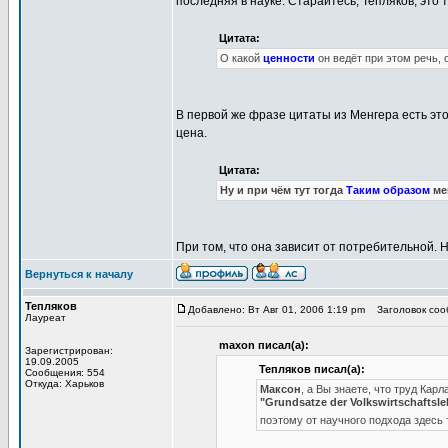
последняя в науке. Старайтесь, Тепляков, это 
Цитата:
О какой
ценности
он ведёт при этом речь, 
В первой же фразе цитаты из Менгера есть это
цена.
Цитата:
Ну и при чём тут тогда
Таким образом
ме
При том, что она зависит от потребительной. 
Вернуться к началу
Тепляков
Добавлено: Вт Авг 01, 2006 1:19 pm
Заголовок сообщ
Лауреат
maxon писал(а):
Зарегистрирован:
19.09.2005
Тепляков писал(а):
Сообщения: 554
Откуда: Харьков
Максон
, а Вы знаете, что труд Ка
"Grundsatze der Volkswirtschafts
поэтому от научного подхода здесь т