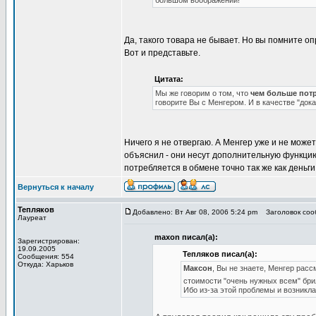
большом воображении!
Да, такого товара не бывает. Но вы помните 
Вот и представьте.
Цитата:
Мы же говорим о том, что
чем больше потр
говорите Вы с Менгером. И в качестве "док
Ничего я не отвергаю. А Менгер уже и не может
объяснил - они несут дополнительную функци
потребляется в обмене точно так же как деньги
Вернуться к началу
Тепляков
Добавлено: Вт Авг 08, 2006 5:24 pm
Заголовок сооб
Лауреат
maxon писал(а):
Зарегистрирован:
19.09.2005
Тепляков писал(а):
Сообщения: 554
Откуда: Харьков
Максон
, Вы не знаете, Менгер рас
стоимости "очень нужных всем" бр
Ибо из-за этой проблемы и возникла