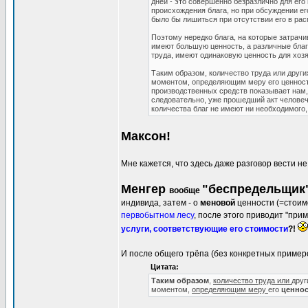
дней - это совершенно безразлично для его
происхождения блага, но при обсуждении ег
было бы лишиться при отсутствии его в ра
Поэтому нередко блага, на которые затрачив
имеют большую ценность, а различные блага
труда, имеют одинаковую ценность для хо
Таким образом, количество труда или други
моментом, определяющим меру его ценности
производственных средств показывает нам,
следовательно, уже прошедший акт человече
количества благ не имеют ни необходимого
Максон!
Мне кажется, что здесь даже разговор вести не
Менгер
"беспредельщик
вообще
индивида, затем - о
меновой
ценности (=стоим
первобытном лесу
, после этого приводит "при
услуги, соответствующие его стоимости
?!
И после общего трёпа (без конкретных примеро
Цитата:
Таким образом
,
количество труда или
дру
моментом,
определяющим меру
его
ценнос