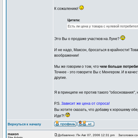
К сожалению!
Цитата:
Есть ли цена у товара с нулевой потребит
Это Вы о продаже участков на Луне?
И не надо, Максон, бросаться в крайности! Тов
воображении!
Мы же говорим о том, что
чем больше потреби
Точнее - это говорите Вы с Менгером. И в кач
другие.
Я в принципе не против такого "обоснования",
P.S.
Зависит же цена от спроса!
Вы хотите сказать, что добавку к хорошему о
Иде?!
Вернуться к началу
maxon
Добавлено: Пн Авг 07, 2006 12:31 pm
Заголовок соо
Site Admin