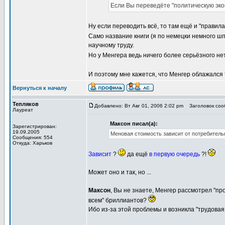
Если Вы переведёте "политическую экон
Ну если переводить всё, то там ещё и "правила 
Само название книги (я по немецки немного ш
научному труду.
Но у Менгера ведь ничего более серьёзного нет
И поэтому мне кажется, что Менгер облажался т
Вернуться к началу
Тепляков
Добавлено: Вт Авг 01, 2006 2:02 pm
Заголовок сооб
Лауреат
Максон писал(а):
Зарегистрирован:
19.09.2005
Меновая стоимость зависит от потребитель
Сообщения: 554
Откуда: Харьков
Зависит
?
да ещё
в первую очередь
?!
Может оно и так, но ...
Максон
, Вы не знаете, Менгер рассмотрел "п
всем" бриллиантов?
Ибо из-за этой проблемы и возникла "трудовая