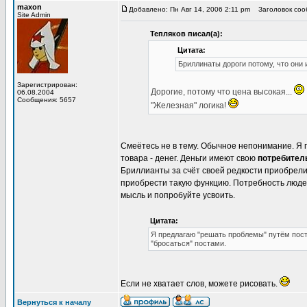
maxon
Добавлено: Пн Авг 14, 2006 2:11 pm
Заголовок сообщ
Site Admin
Тепляков писал(а):
Цитата:
Бриллинаты дороги потому, что они
Зарегистрирован:
Дорогие, потому что цена высокая...
06.08.2004
Сообщения: 5657
"Железная" логика!
Смеётесь не в тему. Обычное непонимание. Я 
товара - денег. Деньги имеют свою
потребител
Бриллианты за счёт своей редкости приобрел
приобрести такую функцию. Потребность люд
мысль и попробуйте усвоить.
Цитата:
Я предлагаю "решать проблемы" путём пост
"бросаться" постами.
Если не хватает слов, можете рисовать.
Вернуться к началу