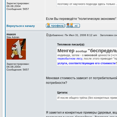
Зарегистрирован:
поэтому от научного подхода здесь только .
06.08.2004
Сообщения: 5657
Если Вы переведёте "политическую экономию" с
Вернуться к началу
maxon
Добавлено: Пн Июл 31, 2006 8:12 am
Заголовок соо
Site Admin
Тепляков писал(а):
Менгер
"беспредел
вообще
индивида, затем - о
меновой
ценности (=ст
первобытном лесу
, после этого приводит "
услуги, соответствующие его стоимости
Зарегистрирован:
06.08.2004
Сообщения: 5657
Меновая стоимость зависит от потребительной 
потребности?
Цитата:
И после общего трёпа (без конкретных прим
Я заметил и конкретные примеры (деревья, вод