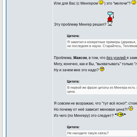
Или для Вас (с Менгером
) это "мелочи"?
Эту проблему Менгер решил?
Цитата:
Я заметил и конкретные примеры (деревья, 
не последняя в науке. Старайтесь, Тепляков
Проблема,
Максон
, в том, что
без усилий
я за
Могу, конечно, как и Вы, "выхватывать" только
Ну и зачем мне это надо?
Цитата:
В первой же фразе цитаты из Менгера есть э
цена.
Я совсем не возражаю, что "тут всё ясно!": ст
Но почему от неё зависит меновая цена?!
Из чего (по Менгеру) это следует?
Цитата:
Не находите такую связь?