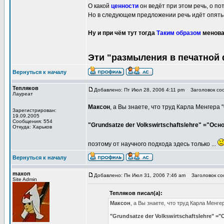
О какой
ценности
он ведёт при этом речь, о п
Но в следующем предложении речь идёт опять-
Ну и при чём тут тогда
Таким образом
менова
Эти "размыления в печатной 
Вернуться к началу
Тепляков
Добавлено: Пт Июл 28, 2006 4:11 pm
Заголовок соо
Лауреат
Максон
, а Вы знаете, что труд Карла Менгер
Зарегистрирован:
19.09.2005
Сообщения: 554
"Grundsatze der Volkswirtschaftslehre" ="Ос
Откуда: Харьков
поэтому от научного подхода здесь только ...
Вернуться к началу
maxon
Добавлено: Пн Июл 31, 2006 7:46 am
Заголовок соо
Site Admin
Тепляков писал(а):
Максон
, а Вы знаете, что труд Карла Мен
"Grundsatze der Volkswirtschaftslehre" 