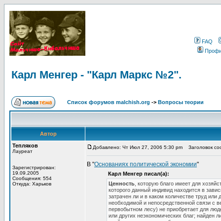
FAQ
Проф
Карл Менгер - "Карл Маркс №2".
Список форумов malchish.org
->
Вопросы теории
Автор
Тепляков
Добавлено: Чт Июл 27, 2006 5:30 pm
Заголовок соо
Лауреат
В "
Основаниях политической экономии
"
Зарегистрирован:
19.09.2005
Карл Менгер писал(а):
Сообщения: 554
Ценность
, которую благо имеет для хозяй
Откуда: Харьков
которого данный индивид находится в завис
затрачен ли и в каком количестве труд или 
необходимой и непосредственной связи с в
первобытном лесу) не приобретает для люде
или других неэкономических благ; найден 