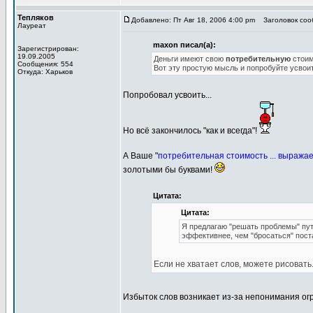
Тепляков
Добавлено: Пт Авг 18, 2006 4:00 pm
Заголовок сообщ
Лауреат
maxon писал(а):
Зарегистрирован:
19.09.2005
Деньги имеют свою
потребительную
стоим
Сообщения: 554
Вот эту простую мысль и попробуйте усвоит
Откуда: Харьков
Попробовал усвоить...
Но всё закончилось "как и всегда"!
А Ваше "
потребительная стоимость ... выража
золотыми бы буквами!
Цитата:
Цитата:
Я предлагаю "решать проблемы" пут
эффективнее, чем "бросаться" пост
Если не хватает слов, можете рисовать
Избыток слов возникает из-за непонимания о