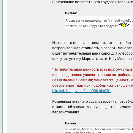
Вы очевидно полагаете, что трудовая теория 
Цитата:
Я совсем не возражаю, что "тут всё ясно!"
Из чего (по Менгеру) это следует?
Из того, что меновая стоимость - это потреби
потребительная стоимость, а сапоги - меновая.
будет потребительная цена сапог для хлеборо
присутствуют и у Маркса, кстати. Но у Менгер
"Потребительная ценность есть поэтому значе
непосредственно удовлетворение потребностей
без обладания благами; меновая же ценность 
обеспечивает нам при подобных же отношениях
http://ek-lit.agava.ru/men006.htm#01
Косвенный путь - это удовлетворение потребн
стоимостей занчительно упрощает понимание. 
первоисточника.
Цитата:
И не надо, Максон, бросаться в крайности!