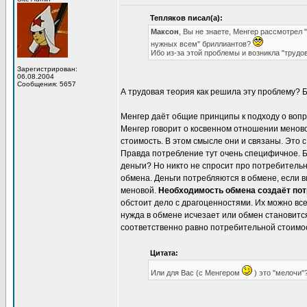
Тепляков писал(а):
Максон
, Вы не знаете, Менгер рассмотрел
нужных всем" бриллиантов?
Ибо из-за этой проблемы и возникла "трудов
Зарегистрирован:
06.08.2004
Сообщения: 5657
А трудовая теория как решила эту проблему? Б
Менгер даёт общие принципы к подходу о вопр
Менгер говорит о косвенном отношении меново
стоимость. В этом смысле они и связаны. Это
Правда потребление тут очень специфичное. 
деньги? Но никто не спросит про потребительн
обмена. Деньги потребляются в обмене, если в
меновой.
Необходимость обмена создаёт потр
обстоит дело с драгоценностями. Их можно все
нужда в обмене исчезает или обмен становитс
соответственно равно потребительной стоимо
Цитата:
Или для Вас (с Менгером
) это "мелочи"