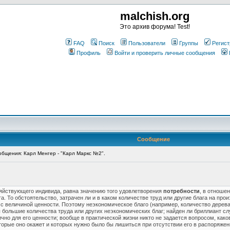
malchish.org
Это архив форума! Test!
FAQ
Поиск
Пользователи
Группы
Регист
Профиль
Войти и проверить личные сообщения
Сообщение
бщения: Карл Менгер - "Карл Маркс №2".
зяйствующего индивида, равна значению того удовлетворения
потребности
, в отноше
. То обстоятельство, затрачен ли и в каком количестве труд или другие блага на прои
с величиной ценности. Поэтому неэкономическое благо (например, количество дерева 
ы большие количества труда или других неэкономических благ; найден ли бриллиант с
чно для его ценности; вообще в практической жизни никто не задается вопросом, како
торые оно окажет и которых нужно было бы лишиться при отсутствии его в распоряжен