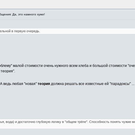
щения: Да, это намного хуже!
ельной в первую очередь.
роблему" малой стоимости очень нужного всем хлеба и большой стоимости "о
 теория".
А ведь любая "новая"
теория
должна решать все известные ей "парадоксы" ..
я, вода) и достаточно глубокую логику в "общем трёпе". Способность понять чужие мы