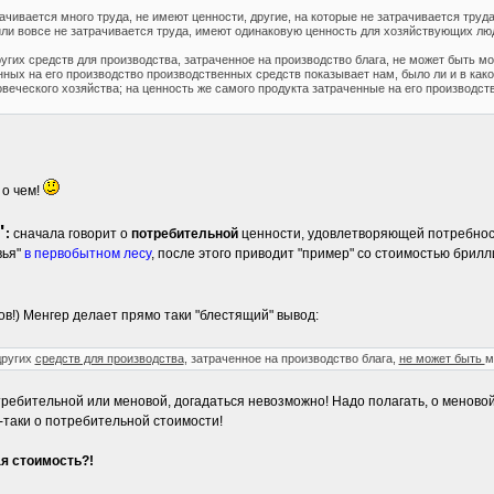
ачивается много труда, не имеют ценности, другие, на которые не затрачивается труд
 или вовсе не затрачивается труда, имеют одинаковую ценность для хозяйствующих лю
ругих средств для производства, затраченное на производство блага, не может быть 
нных на его производство производственных средств показывает нам, было ли и в как
веческого хозяйства; на ценность же самого продукта затраченные на его производст
 о чем!
"
:
сначала говорит о
потребительной
ценности, удовлетворяющей потребност
вья"
в первобытном лесу
, после этого приводит "пример" со стоимостью брилл
в!) Менгер делает прямо таки "блестящий" вывод:
других
средств для производства
, затраченное на производство блага,
не может быть
м
отребительной или меновой, догадаться невозможно! Надо полагать, о меновой
таки о потребительной стоимости!
я стоимость?!