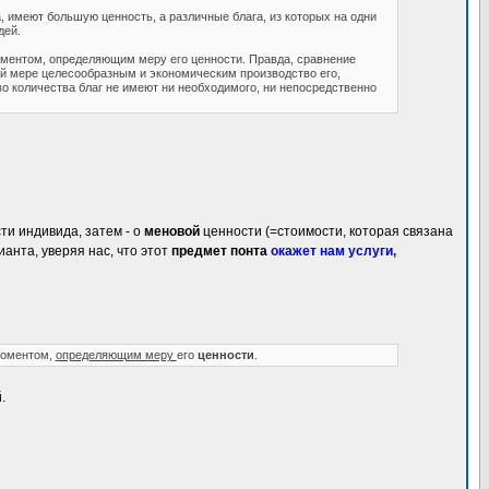
а, имеют большую ценность, а различные блага, из которых на одни
дей.
моментом, определяющим меру его ценности. Правда, сравнение
ой мере целесообразным и экономическим производство его,
во количества благ не имеют ни необходимого, ни непосредственно
и индивида, затем - о
меновой
ценности (=стоимости, которая связана
ианта, уверяя нас, что этот
предмет понта
окажет нам услуги,
оментом,
определяющим меру
его
ценности
.
.