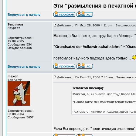
Эти "размыления в печатной 
Вернуться к началу
Тепляков
Добавлено: Пт Июл 28, 2006 4:11 pm
Заголовок соо
Лауреат
Максон
, а Вы знаете, что труд Карла Менгер
Зарегистрирован:
19.09.2005
Сообщения: 554
"Grundsatze der Volkswirtschaftslehre" ="Ос
Откуда: Харьков
поэтому от научного подхода здесь только ...
Вернуться к началу
maxon
Добавлено: Пн Июл 31, 2006 7:46 am
Заголовок соо
Site Admin
Тепляков писал(а):
Максон
, а Вы знаете, что труд Карла 
"Grundsatze der Volkswirtschaftslehr
Зарегистрирован:
поэтому от научного подхода здесь тольк
06.08.2004
Сообщения: 5657
Если Вы переведёте "политическую экономию" с