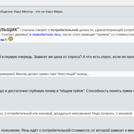
бщения: Карл Менгер - это не Карл Маркс.
ельщик"
:
сначала говорит о
потребительной
ценности, удовлетворяющей потреб
 "считает деревья"
в первобытном лесу
, после этого приводит "пример" со стоимостью
сти
?!
в первую очередь. Зависит же цена от спроса? А что есть спрос, если не пр
римеров!) Менгер делает прямо таки "блестящий" вывод...
) и достаточно глубокую логику в "общем трёпе". Способность понять чужие м
чь, о потребительной или меновой, догадаться невозможно! Надо полагать, о меновой.
 пояснение. Речь идёт о потребительной стоимости, от которой зависит и мен