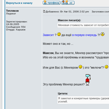
Вернуться к началу
Тепляков
Добавлено: Вт Авг 01, 2006 2:02 pm
Заголовок сооб
Лауреат
Максон писал(а):
Зарегистрирован:
19.09.2005
Меновая стоимость зависит от потребит
Сообщения: 554
Откуда: Харьков
Зависит
?
да ещё
в первую очередь
?!
Может оно и так, но ...
Максон
, Вы не знаете, Менгер рассмотрел "п
Ибо из-за этой проблемы и возникла "трудовая
Или для Вас (с Менгером
) это "мелочи"?
Эту проблему Менгер решил?
Цитата:
Я заметил и конкретные примеры (деревь
усилий.