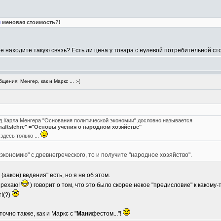
м
меновая стоимость?!
Не находите такую связь? Есть ли цена у товара с нулевой потребительной с
ения: Менгер, как и Маркс ... :-(
руд Карла Менгера "Основания политической экономии" дословно называется
chaftslehre" ="Основы учения о народном хозяйстве"
здесь только ...
кономию" с древнегреческого, то и получите "народное хозяйство".
(закон) ведения" есть, но я не об этом.
прехаю!
) говорит о том, что это было скорее некое "предисловие" к какому-
!(?)
очно также, как и Маркс с "
Мани
фестом..."!