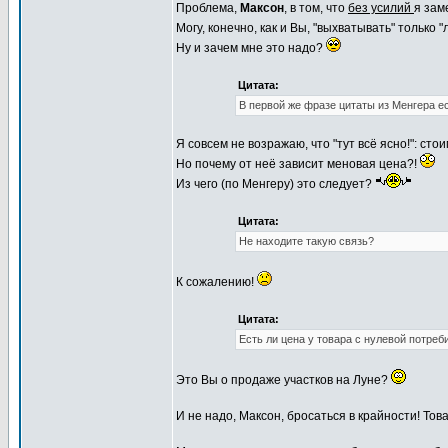
Проблема,
Максон
, в том, что
без усилий
я за
Могу, конечно, как и Вы, "выхватывать" только
Ну и зачем мне это надо?
Цитата:
В первой же фразе цитаты из Менгера ес
Я совсем не возражаю, что "тут всё ясно!": ст
Но почему от неё зависит меновая цена?!
Из чего (по Менгеру) это следует?
Цитата:
Не находите такую связь?
К сожалению!
Цитата:
Есть ли цена у товара с нулевой потре
Это Вы о продаже участков на Луне?
И не надо, Максон, бросаться в крайности! Тов