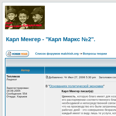
Карл Менгер - "Карл Маркс №2".
Список форумов malchish.org
->
Вопросы теории
Автор
Тепляков
Добавлено: Чт Июл 27, 2006 5:30 pm
Заголовок соо
Лауреат
В "
Основаниях политической экономии
"
Зарегистрирован:
19.09.2005
Карл Менгер писал(а):
Сообщения: 554
Ценность
, которую благо имеет для хо
Откуда: Харьков
его распоряжении соответственного блага
необходимой и непосредственной связи 
что на производство его были затрачен
рабочих дней - это совершенно безразли
каждый имеет в виду лишь те услуги, ко