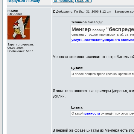
Вернуться к началу
maxon
Добавлено: Пн Июл 31, 2006 8:12 am
Заголовок соо
Site Admin
Тепляков писал(а):
Менгер
"беспред
вообще
связана с трудом производителя), затем
услуги, соответствующие его стоимо
Зарегистрирован:
06.08.2004
Сообщения: 5657
Меновая стоимость зависит от потребительной 
Цитата:
И после общего трёпа (без конкретных п
Я заметил и конкретные примеры (деревья, вода
усилий.
Цитата:
О какой
ценности
он ведёт при этом ре
В первой же фразе цитаты из Менгера есть это