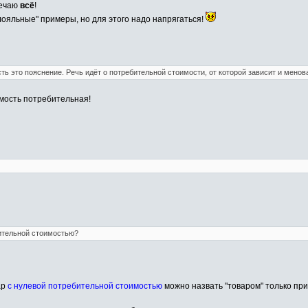
мечаю
всё
!
 "лояльные" примеры, но для этого надо напрягаться!
ть это пояснение. Речь идёт о потребительной стоимости, от которой зависит и менова
оимость потребительная!
бительной стоимостью?
ар
с нулевой потребительной стоимостью
можно назвать "товаром" только пр