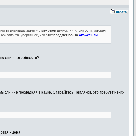
ности индивида, затем - о
меновой
ценности (=стоимости, которая
 бриллианта, уверяя нас, что этот
предмет понта
окажет нам
оявление потребности?
ысли - не последняя в науке. Старайтесь, Тепляков, это требует неких
овая - цена.