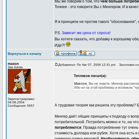
Мы же говорим о том, что
чем больше потреби
Точнее - это говорите Вы с Менгером. И в каче
Я в принципе не против такого "обоснования",
P.S.
Зависит же цена от спроса!
Вы хотите сказать, что добавку к хорошему о
Иде?!
Вернуться к началу
maxon
Добавлено: Пн Авг 07, 2006 12:31 pm
Заголовок соо
Site Admin
Тепляков писал(а):
Максон
, Вы не знаете, Менгер рассмот
Ибо из-за этой проблемы и возникла "тр
Зарегистрирован:
06.08.2004
А трудовая теория как решила эту проблему? Б
Сообщения: 5657
Менгер даёт общие принципы к подходу о вопр
потребительной. Потребить можно и то, на чт
потребляются
. Правда потребление тут очен
стоимость доллара или рубля. Хотя она есть и
очевидно равна меновой.
Необходимость обме