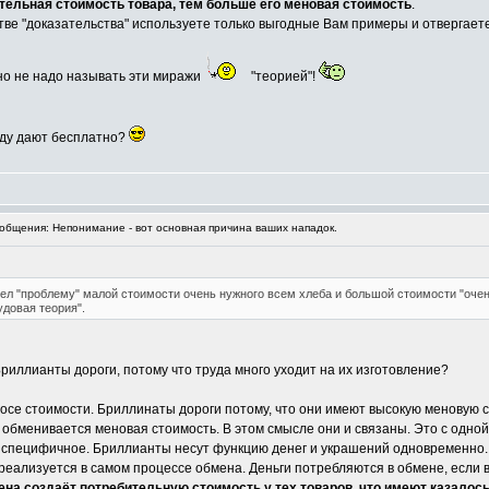
тельная стоимость товара, тем больше его меновая стоимость
.
стве "доказательства" используете только выгодные Вам примеры и отвергаете
 но не надо называть эти миражи
"теорией"!
беду дают бесплатно?
бщения: Непонимание - вот основная причина ваших нападок.
рел "проблему" малой стоимости очень нужного всем хлеба и большой стоимости "оч
удовая теория".
риллианты дороги, потому что труда много уходит на их изготовление?
осе стоимости. Бриллинаты дороги потому, что они имеют высокую меновую с
о обменивается меновая стоимость. В этом смысле они и связаны. Это с одно
ь специфичное. Бриллианты несут функцию денег и украшений одновременно.
 реализуется в самом процессе обмена. Деньги потребляются в обмене, если 
на создаёт потребительную стоимость у тех товаров, что имеют казалос