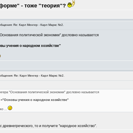
форме" - тоже "теория"?
бщения: Re: Карл Менгер - Карл Маркс №2.
а "Основания политической экономии" дословно называется
новы учения о народном хозяйстве"
бщения: Re: Карл Менгер - Карл Маркс №2.
Менгера "Основания политической экономии" дословно называется
e" ="Основы учения о народном хозяйстве"
о ...
 древнегреческого, то и получите "народное хозяйство".