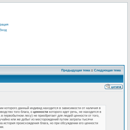
рация
Вход
Предыдущая тема
::
Следующая тема
нии которого данный индивид находится в зависимости от наличия в
зводство того блага, о
ценности
которого идет речь, не находится в
в первобытном лесу) не приобретает для людей ценности от того,
лучайно или же добыт из месторождений путем затраты тысячи
ва история происхождения блага, но при обсуждении его ценности
ии.