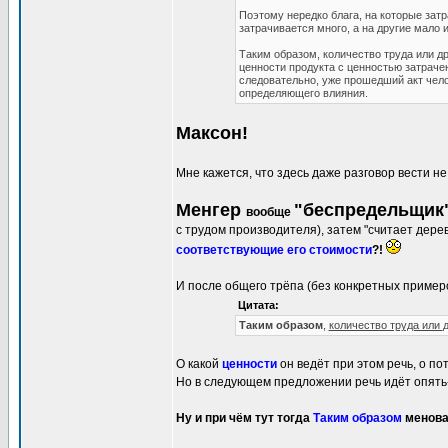
Поэтому нередко блага, на которые затр
затрачивается много, а на другие мало
Таким образом, количество труда или д
ценности продукта с ценностью затраче
следовательно, уже прошедший акт чело
определяющего влияния.
Максон!
Мне кажется, что здесь даже разговор вести не
Менгер
"беспредельщик
вообще
с трудом производителя), затем "считает дере
соответствующие его стоимости
?!
И после общего трёпа (без конкретных примеро
Цитата:
Таким образом
,
количество труда или
О какой
ценности
он ведёт при этом речь, о п
Но в следующем предложении речь идёт опять-
Ну и при чём тут тогда
Таким образом
менова