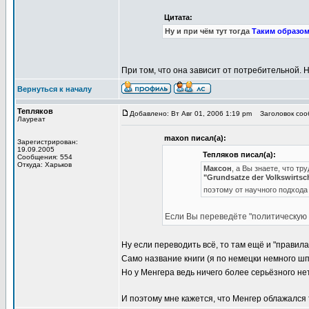
Цитата:
Ну и при чём тут тогда
Таким образо
При том, что она зависит от потребительной. 
Вернуться к началу
Тепляков
Добавлено: Вт Авг 01, 2006 1:19 pm
Заголовок сообщ
Лауреат
maxon писал(а):
Зарегистрирован:
19.09.2005
Тепляков писал(а):
Сообщения: 554
Откуда: Харьков
Максон
, а Вы знаете, что т
"Grundsatze der Volkswirts
поэтому от научного подхода 
Если Вы переведёте "политическую э
Ну если переводить всё, то там ещё и "правила 
Само название книги (я по немецки немного ш
Но у Менгера ведь ничего более серьёзного нет
И поэтому мне кажется, что Менгер облажался т