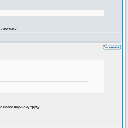
тоимостью?
то более научному труду.