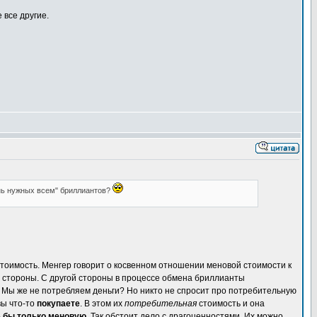
 все другие.
ень нужных всем" бриллиантов?
тоимость. Менгер говорит о косвенном отношении меновой стоимости к
й стороны. С другой стороны в процессе обмена бриллианты
 Мы же не потребляем деньги? Но никто не спросит про потребительную
вы что-то
покупаете
. В этом их
потребительная
стоимость и она
ь бы только меновую.
Так обстоит дело с драгоценностями. Их можно