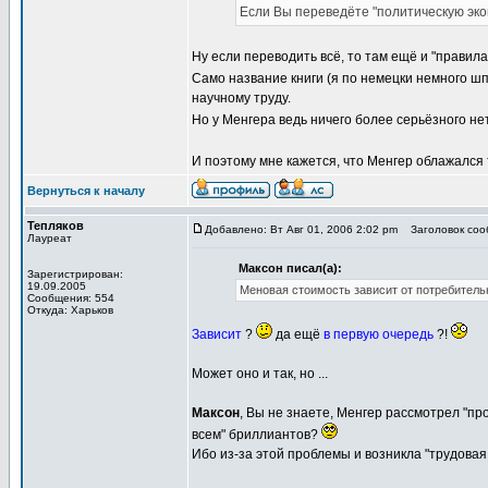
Если Вы переведёте "политическую экон
Ну если переводить всё, то там ещё и "правила 
Само название книги (я по немецки немного ш
научному труду.
Но у Менгера ведь ничего более серьёзного нет
И поэтому мне кажется, что Менгер облажался т
Вернуться к началу
Тепляков
Добавлено: Вт Авг 01, 2006 2:02 pm
Заголовок сооб
Лауреат
Максон писал(а):
Зарегистрирован:
19.09.2005
Меновая стоимость зависит от потребитель
Сообщения: 554
Откуда: Харьков
Зависит
?
да ещё
в первую очередь
?!
Может оно и так, но ...
Максон
, Вы не знаете, Менгер рассмотрел "п
всем" бриллиантов?
Ибо из-за этой проблемы и возникла "трудовая