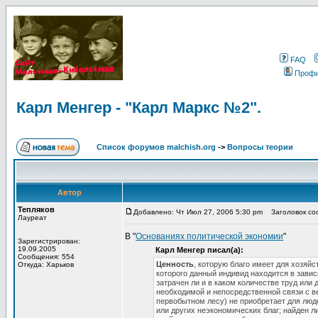
FAQ
Проф
Карл Менгер - "Карл Маркс №2".
Список форумов malchish.org
->
Вопросы теории
Автор
Тепляков
Добавлено: Чт Июл 27, 2006 5:30 pm
Заголовок соо
Лауреат
В "
Основаниях политической экономии
"
Зарегистрирован:
19.09.2005
Карл Менгер писал(а):
Сообщения: 554
Ценность
, которую благо имеет для хозяй
Откуда: Харьков
которого данный индивид находится в завис
затрачен ли и в каком количестве труд или 
необходимой и непосредственной связи с в
первобытном лесу) не приобретает для люде
или других неэкономических благ; найден 