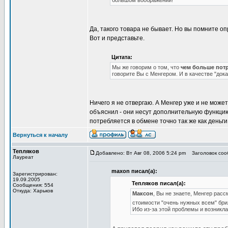
большом воображении!
Да, такого товара не бывает. Но вы помните 
Вот и представьте.
Цитата:
Мы же говорим о том, что
чем больше потр
говорите Вы с Менгером. И в качестве "док
Ничего я не отвергаю. А Менгер уже и не может
объяснил - они несут дополнительную функци
потребляется в обмене точно так же как деньги
Вернуться к началу
Тепляков
Добавлено: Вт Авг 08, 2006 5:24 pm
Заголовок сооб
Лауреат
maxon писал(а):
Зарегистрирован:
19.09.2005
Тепляков писал(а):
Сообщения: 554
Откуда: Харьков
Максон
, Вы не знаете, Менгер рас
стоимости "очень нужных всем" бр
Ибо из-за этой проблемы и возникла