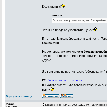
К сожалению!
Цитата:
Есть ли цена у товара с нулевой потребит
Это Вы о продаже участков на Луне?
И не надо, Максон, бросаться в крайности! Тов
воображении!
Мы же говорим о том, что
чем больше потреби
Точнее - это говорите Вы с Менгером. И в кач
другие.
Я в принципе не против такого "обоснования",
P.S.
Зависит же цена от спроса!
Вы хотите сказать, что добавку к хорошему о
Иде?!
Вернуться к началу
maxon
Добавлено: Пн Авг 07, 2006 12:31 pm
Заголовок соо
Site Admin