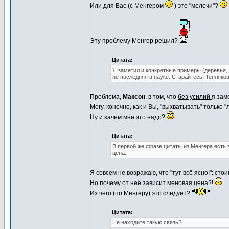
Или для Вас (с Менгером
) это "мелочи"?
Эту проблему Менгер решил?
Цитата:
Я заметил и конкретные примеры (деревья, 
не последняя в науке. Старайтесь, Тепляков
Проблема,
Максон
, в том, что
без усилий
я за
Могу, конечно, как и Вы, "выхватывать" только
Ну и зачем мне это надо?
Цитата:
В первой же фразе цитаты из Менгера есть э
цена.
Я совсем не возражаю, что "тут всё ясно!": ст
Но почему от неё зависит меновая цена?!
Из чего (по Менгеру) это следует?
Цитата:
Не находите такую связь?