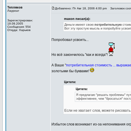
Тепляков
Добавлено: Пт Авг 18, 2006 4:00 pm
Заголовок сообщ
Лауреат
maxon писал(а):
Зарегистрирован:
19.09.2005
Деньги имеют свою
потребительную
стоим
Сообщения: 554
Вот эту простую мысль и попробуйте усвоит
Откуда: Харьков
Попробовал усвоить...
Но всё закончилось "как и всегда"!
А Ваше "
потребительная стоимость ... выража
золотыми бы буквами!
Цитата:
Цитата:
Я предлагаю "решать проблемы" пут
эффективнее, чем "бросаться" пост
Если не хватает слов, можете рисовать
Избыток слов возникает из-за непонимания о