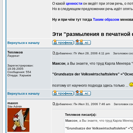
О какой
ценности
он ведёт при этом речь, о п
Но в следующем предложении речь идёт опять-
Ну и при чём тут тогда
Таким образом
менова
Эти "размыления в печатной 
Вернуться к началу
Тепляков
Добавлено: Пт Июл 28, 2006 4:11 pm
Заголовок соо
Лауреат
Максон
, а Вы знаете, что труд Карла Менгер
Зарегистрирован:
19.09.2005
Сообщения: 554
"Grundsatze der Volkswirtschaftslehre" ="Ос
Откуда: Харьков
поэтому от научного подхода здесь только ...
Вернуться к началу
maxon
Добавлено: Пн Июл 31, 2006 7:46 am
Заголовок соо
Site Admin
Тепляков писал(а):
Максон
, а Вы знаете, что труд Карла Мен
"Grundsatze der Volkswirtschaftslehre" 