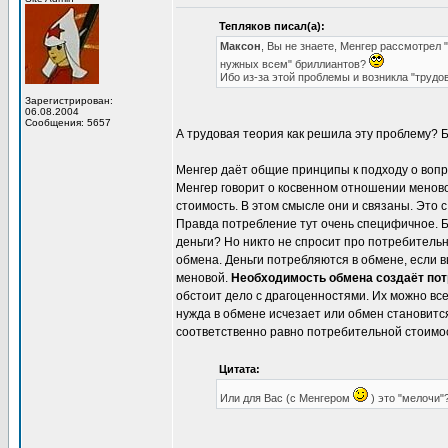
Тепляков писал(а):
Максон
, Вы не знаете, Менгер рассмотрел
нужных всем" бриллиантов?
Ибо из-за этой проблемы и возникла "трудов
Зарегистрирован:
06.08.2004
Сообщения: 5657
А трудовая теория как решила эту проблему? Б
Менгер даёт общие принципы к подходу о вопр
Менгер говорит о косвенном отношении меново
стоимость. В этом смысле они и связаны. Это
Правда потребление тут очень специфичное. 
деньги? Но никто не спросит про потребительн
обмена. Деньги потребляются в обмене, если в
меновой.
Необходимость обмена создаёт потр
обстоит дело с драгоценностями. Их можно все
нужда в обмене исчезает или обмен становитс
соответственно равно потребительной стоимо
Цитата:
Или для Вас (с Менгером
) это "мелочи"