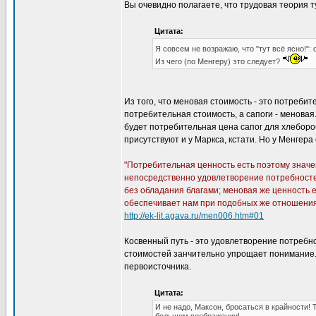
Вы очевидно полагаете, что трудовая теория 
Цитата:
Я совсем не возражаю, что "тут всё ясно!"
Из чего (по Менгеру) это следует?
Из того, что меновая стоимость - это потреби
потребительная стоимость, а сапоги - меновая.
будет потребительная цена сапог для хлеборо
присутствуют и у Маркса, кстати. Но у Менгер
"Потребительная ценность есть поэтому значе
непосредственно удовлетворение потребностей
без обладания благами; меновая же ценность 
обеспечивает нам при подобных же отношениях
http://ek-lit.agava.ru/men006.htm#01
Косвенный путь - это удовлетворение потребн
стоимостей занчительно упрощает понимание. 
первоисточника.
Цитата:
И не надо, Максон, бросаться в крайности!