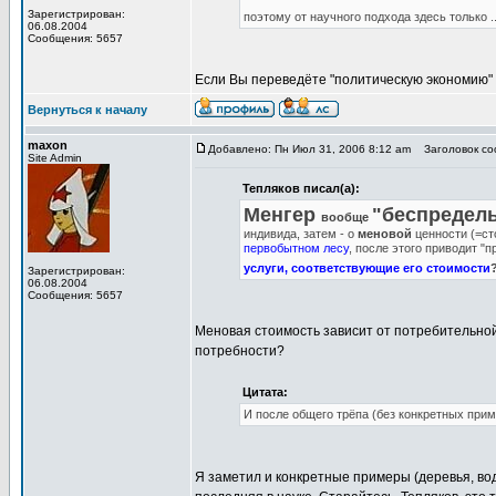
Зарегистрирован:
поэтому от научного подхода здесь только .
06.08.2004
Сообщения: 5657
Если Вы переведёте "политическую экономию" с
Вернуться к началу
maxon
Добавлено: Пн Июл 31, 2006 8:12 am
Заголовок соо
Site Admin
Тепляков писал(а):
Менгер
"беспредел
вообще
индивида, затем - о
меновой
ценности (=ст
первобытном лесу
, после этого приводит "
услуги, соответствующие его стоимости
Зарегистрирован:
06.08.2004
Сообщения: 5657
Меновая стоимость зависит от потребительной 
потребности?
Цитата:
И после общего трёпа (без конкретных прим
Я заметил и конкретные примеры (деревья, вод