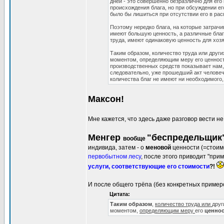
дней - это совершенно безразлично для его
происхождения блага, но при обсуждении ег
было бы лишиться при отсутствии его в ра
Поэтому нередко блага, на которые затрачив
имеют большую ценность, а различные блага
труда, имеют одинаковую ценность для хо
Таким образом, количество труда или други
моментом, определяющим меру его ценности
производственных средств показывает нам,
следовательно, уже прошедший акт человече
количества благ не имеют ни необходимого
Максон!
Мне кажется, что здесь даже разговор вести не
Менгер
"беспредельщик
вообще
индивида, затем - о
меновой
ценности (=стоим
первобытном лесу
, после этого приводит "при
услуги, соответствующие его стоимости
?!
И после общего трёпа (без конкретных примеро
Цитата:
Таким образом
,
количество труда или
дру
моментом,
определяющим меру
его
ценнос