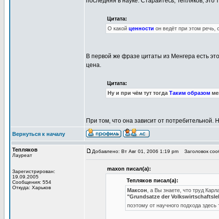
последняя в науке. Старайтесь, Тепляков, это 
Цитата:
О какой
ценности
он ведёт при этом речь, 
В первой же фразе цитаты из Менгера есть это
цена.
Цитата:
Ну и при чём тут тогда
Таким образом
ме
При том, что она зависит от потребительной. 
Вернуться к началу
Тепляков
Добавлено: Вт Авг 01, 2006 1:19 pm
Заголовок сообщ
Лауреат
maxon писал(а):
Зарегистрирован:
19.09.2005
Тепляков писал(а):
Сообщения: 554
Откуда: Харьков
Максон
, а Вы знаете, что труд Ка
"Grundsatze der Volkswirtschafts
поэтому от научного подхода здесь т