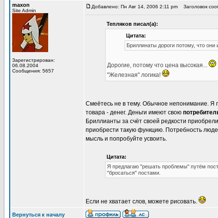
maxon
Добавлено: Пн Авг 14, 2006 2:11 pm
Заголовок сообщ
Site Admin
Тепляков писал(а):
Цитата:
Бриллинаты дороги потому, что они
Зарегистрирован:
Дорогие, потому что цена высокая...
06.08.2004
Сообщения: 5657
"Железная" логика!
Смеётесь не в тему. Обычное непонимание. Я 
товара - денег. Деньги имеют свою
потребител
Бриллианты за счёт своей редкости приобрел
приобрести такую функцию. Потребность люд
мысль и попробуйте усвоить.
Цитата:
Я предлагаю "решать проблемы" путём пост
"бросаться" постами.
Если не хватает слов, можете рисовать.
Вернуться к началу