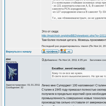
2-х колесными стойками основных опор прив
- из 221 аэропорта классов А, Б, В самоле
самолета PCN аэродромов).
-из 127 аэродромов класса В самолет Ту-33
Т.е., как «ближнемагистрал», он не удовле
Это от сюда:
http://malchish.org/phpBB2/viewtopic.php?p=10
Там более полная цитата. Можешь прокомментир
Последний раз редактировалось: maxon (Пн Ноя 14, 201
Вернуться к началу
dmi
Добавлено: Пн Ноя 14, 2011 4:35 pm
Заголовок сооб
Читатель
Excalibur_sword писал(а):
Кому-то он все же нужен.
В свете всего вышеописанного. Не зря же т
Зарегистрирован: 01.01.2011
Лично мне Суперджет 100 напоминает Сталинск
Сообщения: 32
Сталин в 1945 году приказал полностью скопи
получили в предельно короткий срок необход
промышленность совершенно новые технологии
производства сильно отставали от американск