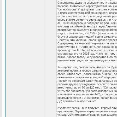
Суперджета. Даже по экономичности и хара
подавно. Остальные характеристики или сх
"суперсамолета" доступны только на уровн
В ближнемагистральной авиации есть неско
китайские самолеты. При исследовании рын
спрос в этом сегменте очень высок, так чт
АН-148/158 идеально подходил на роль наше
что опыт зарубежной эксплуатации Антонова
производство самолета в Воронеже на Вор
году стало понятно, что 158-й (прямой ана
будут, а ограничатся малой серии самолета
Понятно, что Михаил Погосян (ранее предс
Суперджету, на который потрачено так мног
конструктора ГП "Антонов" Олег Бонданов 
производство АН-148 в Воронеже, а также н
откладывая его на 2016 год. И это при том,
рынке. "Завод готов, но руководство ОАК то
ульяновском предприятии планируется выпу
Тем временем, выяснилось, что масса Супе
экономичности, а корпус самолета рассчитан
более. Стало быть, более низкий эшелон, бо
оказывается, о провале проекта Суперджет з
России по вопросам развития авиапрома во
рабочая группа президиума Госсовета зака
вместимостью от 70 до 120 мест. "Согласн
учитывая значительную долю импортных ко
машинами, в том числе Ан-148", - говорил 
промышленности и энергетики России Виктор
ДД) практически идентичны".
Аэрофлот должен был получить первый лайн
претензиям. Однако сверху надавили и одн
уплаты 20% импортных пошлин при закупке д