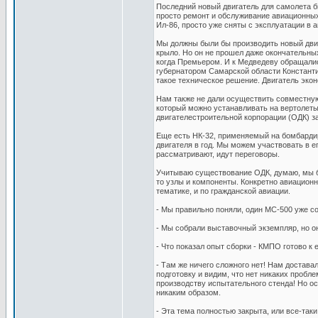
Последний новый двигатель для самолета б
просто ремонт и обслуживание авиационных 
Ил-86, просто уже сняты с эксплуатации в
Мы должны были бы производить новый двиг
крыло. Но он не прошел даже окончательных
когда Премьером. И к Медведеву обращал
губернатором Самарской области Константи
такое техническое решение. Двигатель эко
Нам также не дали осуществить совместную
который можно устанавливать на вертолеты 
двигателестроительной корпорации (ОДК) за
Еще есть НК-32, применяемый на бомбарди
двигателя в год. Мы можем участвовать в е
рассматривают, идут переговоры.
Учитываю существование ОДК, думаю, мы бу
то узлы и компоненты. Конкретно авиацион
тематике, и по гражданской авиации.
- Мы правильно поняли, один МС-500 уже с
- Мы собрали выставочный экземпляр, но о
- Что показал опыт сборки - КМПО готово к 
- Там же ничего сложного нет! Нам достава
подготовку и видим, что нет никаких пробл
производству испытательного стенда! Но ост
никаким образом.
- Эта тема полностью закрыта, или все-так