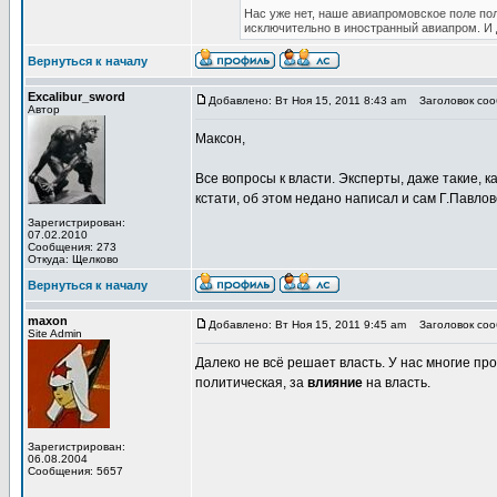
Нас уже нет, наше авиапромовское поле по
исключительно в иностранный авиапром. И 
Вернуться к началу
Excalibur_sword
Добавлено: Вт Ноя 15, 2011 8:43 am
Заголовок сооб
Автор
Максон,
Все вопросы к власти. Эксперты, даже такие, к
кстати, об этом недано написал и сам Г.Павло
Зарегистрирован:
07.02.2010
Сообщения: 273
Откуда: Щелково
Вернуться к началу
maxon
Добавлено: Вт Ноя 15, 2011 9:45 am
Заголовок сооб
Site Admin
Далеко не всё решает власть. У нас многие пр
политическая, за
влияние
на власть.
Зарегистрирован:
06.08.2004
Сообщения: 5657