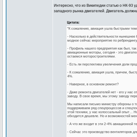
Интересно, что из Википедии статью о НК-93 у
западного рынка двигателей. Двигатель должны
Цитата:
"К сожалению, авиация ушла быстрыми те
- Насколько в действительности нынешнее
модное сейчас мероприятие по ребрендингу 
- Профиль нашего предприятия как был, так
авиационные моторы, сегодня - это двигате
остаемся моторостроителями.
- Есть ли перспектива увеличения доли про
- К сожалению, авиация ушла, причем, быс
4%.
- Наверное, в основном ремонт?
- Даже ремонта двигателей нет - его у нас
заводу. В свое время, мы этому заводу пе
Мы написали письмо министру обороны о том
поддерживаем ряд спецпроцессов и спецтех
этой техники, у нас колоссальный опыт… Н
обходится дешевле. Но и возможностей ме
- А что же входит в эти 2-4% авиационной т
- Сейчас это производство вентиляторов для