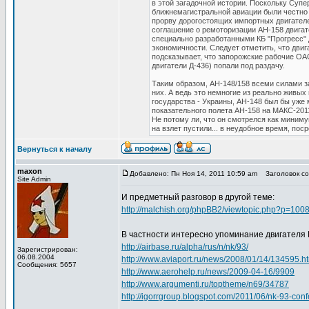
в этой загадочной истории. Поскольку Суп
ближнемагистральной авиации были честно 
прорву дорогостоящих импортных двигателе
соглашение о ремоторизации АН-158 двигат
специально разработанными КБ "Прогресс" 
экономичности. Следует отметить, что дви
подсказывает, что запорожские рабочие ОА
двигатели Д-436) попали под раздачу.
Таким образом, АН-148/158 всеми силами з
них. А ведь это немногие из реально живых 
государства - Украины, АН-148 был бы уже 
показательного полета АН-158 на МАКС-2011
Не потому ли, что он смотрелся как миниму
на взлет пустили... в неудобное время, пос
Вернуться к началу
maxon
Добавлено: Пн Ноя 14, 2011 10:59 am
Заголовок соо
Site Admin
И предметный разговор в другой теме:
http://malchish.org/phpBB2/viewtopic.php?p=10
В частности интересно упоминание двигателя 
http://airbase.ru/alpha/rus/n/nk/93/
Зарегистрирован:
06.08.2004
http://www.aviaport.ru/news/2008/01/14/134595.h
Сообщения: 5657
http://www.aerohelp.ru/news/2009-04-16/9909
http://www.argumenti.ru/toptheme/n69/34787
http://igorrgroup.blogspot.com/2011/06/nk-93-con