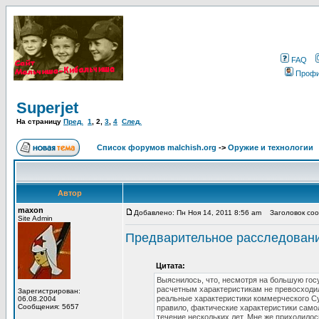
FAQ
Проф
Superjet
На страницу
Пред.
1
,
2
,
3
,
4
След.
Список форумов malchish.org
->
Оружие и технологии
Автор
maxon
Добавлено: Пн Ноя 14, 2011 8:56 am
Заголовок сооб
Site Admin
Предварительное расследовани
Цитата:
Выяснилось, что, несмотря на большую гос
расчетным характеристикам не превосходил 
Зарегистрирован:
реальные характеристики коммерческого Сух
06.08.2004
Сообщения: 5657
правило, фактические характеристики самол
течение нескольких лет. Мне же приходило