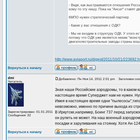
- Видя, как выстраиваются отношения Росс
кому-то эту нишу. Пока на "Ансат" ставят дв
КМПО нужен стратегический партнер
- Какие у вас отношения с ОДК?
- Мы не входим в структуру ОДК. У этого ес
потому что ОДК уже является неким "монст
двигателестроительные заводы страны вошл
http://www.aviaport.ru/digest/2011/10/21/223692.h
Вернуться к началу
dmi
Добавлено: Пн Ноя 14, 2011 2:01 pm
Заголовок сооб
Читатель
Зная наши Российские аэродромы, то в каком к
настоящее время Суперджет нам не нужен. Ну
Имея в настоящее время одни "пылесосы",тип
невозможно, именно по причине выхода из стр
Зарегистрирован: 01.01.2011
В Иркутске,например, Боинг 737 перед запуском
Сообщения: 32
он рулить не может. На наш военный аэродром
посадки и заруливания на стоянку. Хотя Ан-1
Вернуться к началу