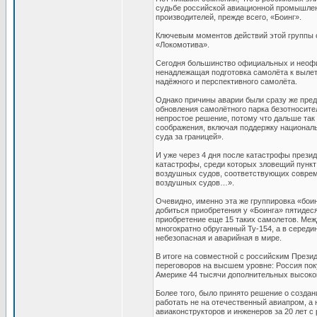
судьбе российской авиационной промышленн
производителей, прежде всего, «Боинг».
Ключевым моментов действий этой группы с
«Локомотива».
Сегодня большинство официальных и неофиц
ненадлежащая подготовка самолёта к вылету 
надёжного и перспективного самолёта.
Однако причины аварии были сразу же пред
обновления самолётного парка безотносите
непростое решение, потому что дальше так
соображения, включая поддержку национал
суда за границей».
И уже через 4 дня после катастрофы прези
катастрофы, среди которых зловещий пункт
воздушных судов, соответствующих совреме
воздушных судов…».
Очевидно, именно эта же группировка «бои
добиться приобретения у «Боинга» пятидес
приобретение еще 15 таких самолетов. Межд
многократно обруганный Ту-154, а в середи
небезопасная и аварийная в мире.
В итоге на совместной с российским Прези
переговоров на высшем уровне: Россия пок
Америке 44 тысячи дополнительных высоко
Более того, было принято решение о создан
работать не на отечественный авиапром, а 
авиаконструкторов и инженеров за 20 лет с