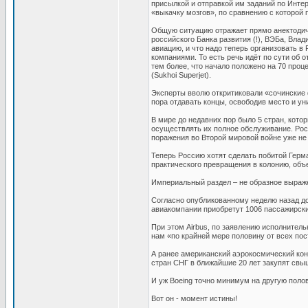
присылкой и отправкой им заданий по Интер
«выкачку мозгов», по сравнению с которой
Общую ситуацию отражает прямо анектодичн
российского Банка развития (!), ВЭБа, Вла
авиацию, и что надо теперь организовать 
компаниями. То есть речь идёт по сути об 
тем более, что начало положено на 70 пр
(Sukhoi Superjet).
Эксперты вволю откритиковали «сочинские 
пора отдавать концы, освободив место и ун
В мире до недавних пор было 5 стран, кот
осуществлять их полное обслуживание. Рос
поражения во Второй мировой войне уже не
Теперь Россию хотят сделать побитой Герм
практического превращения в колонию, объ
Империальный раздел – не образное выражен
Согласно опубликованному неделю назад до
авиакомпании приобретут 1006 пассажирски
При этом Airbus, по заявлению исполнител
нам «по крайней мере половину от всех пос
А ранее американский аэрокосмический кон
стран СНГ в ближайшие 20 лет закупят свы
И уж Boeing точно минимум на другую полов
Вот он - момент истины!