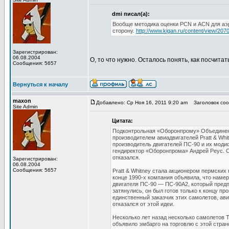
dmi писал(а):
Вообще методика оценки PCN и ACN для аэр
сторону.
http://www.kigan.ru/content/view/2070
Зарегистрирован:
06.08.2004
О, то что нужно. Осталось понять, как посчита
Сообщения: 5657
Вернуться к началу
maxon
Добавлено: Ср Ноя 16, 2011 9:20 am
Заголовок сооб
Site Admin
Цитата:
Подконтрольная «Оборонпрому» Объединенн
производителем авиадвигателей Pratt & Wh
производитель двигателей ПС-90 и их моди
гендиректор «Оборонпрома» Андрей Реус. С
отказался.
Зарегистрирован:
06.08.2004
Сообщения: 5657
Pratt & Whitney стала акционером пермских
конце 1990-х компания объявила, что наме
двигателя ПС-90 — ПС-90А2, который предп
затянулись, он был готов только к концу п
единственный заказчик этих самолетов, ав
отказался от этой идеи.
Несколько лет назад несколько самолетов 
объявило эмбарго на торговлю с этой стра