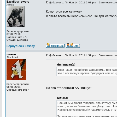
Excalibur_sword
Добавлено: Пн Ноя 14, 2011 2:08 pm
Заголовок сооб
Автор
Кому-то он все же нужен.
В свете всего вышеописанного. Не зря же торп
Зарегистрирован:
07.02.2010
Сообщения: 273
Откуда: Щелково
Вернуться к началу
maxon
Добавлено: Пн Ноя 14, 2011 4:32 pm
Заголовок сооб
Site Admin
dmi писал(а):
Зная наши Российские аэродромы, то в как
что в настоящее время Суперджет нам не 
Зарегистрирован:
06.08.2004
На это сторонники SSJ пишут:
Сообщения: 5657
Цитата:
Насчет SSJ любят говорить, что «этому пыл
много, если не большинство. Допустим. Н
Насколько «встречный» параметр ACN у Ту
Туполя не комментируют, а конкуренты не п