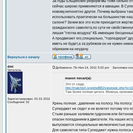
За годы Ельцинских реформ мы тоже сильно от
сейчас широко применяются в авиации. В Суп
новому,непонятно другое. Почему выбрана так
использовать практически на большинстве наш
салоне? Зачем все это если приходится жертв
гражданского самолета,по сути не свойственн
лишая "глотка воздуха" КБ имеющие бесценный
А продвигают его,специально, "торпедируя" д
иметь не будет,а за рубежом он не нужен ник
обрекаем на неудачу.
Вернуться к началу
dmi
Добавлено: Пн Ноя 14, 2011 5:02 pm
Заголовок сооб
Читатель
maxon писал(а):
Это от сюда:
http://malchish.org/phpBB2/viewtopic.php?p=
Там более полная цитата. Можешь прокоммен
Зарегистрирован: 01.01.2011
Сообщения: 32
Хрень полная...давление на полосу. На полос
Суперджет не сядет и не взлетит потому что п
Стыки раньше заливали гудроном или бетоном,
опасен попаданием в двигатели. На наших истр
выпускаются специальные мелкоячеистые решет
Для самолетов типа Суперджет нужна полоса но