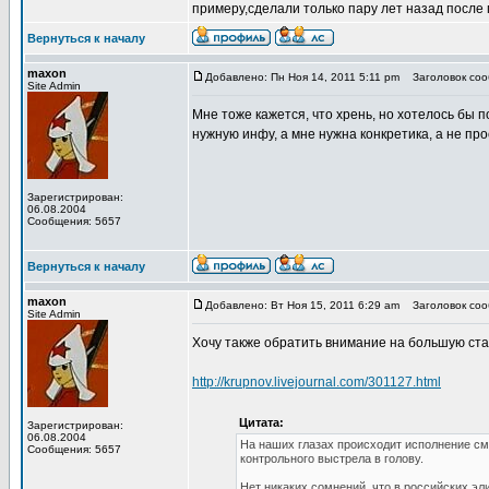
примеру,сделали только пару лет назад после
Вернуться к началу
maxon
Добавлено: Пн Ноя 14, 2011 5:11 pm
Заголовок сооб
Site Admin
Мне тоже кажется, что хрень, но хотелось бы 
нужную инфу, а мне нужна конкретика, а не пр
Зарегистрирован:
06.08.2004
Сообщения: 5657
Вернуться к началу
maxon
Добавлено: Вт Ноя 15, 2011 6:29 am
Заголовок сооб
Site Admin
Хочу также обратить внимание на большую ста
http://krupnov.livejournal.com/301127.html
Цитата:
Зарегистрирован:
06.08.2004
На наших глазах происходит исполнение см
Сообщения: 5657
контрольного выстрела в голову.
Нет никаких сомнений, что в российских эл