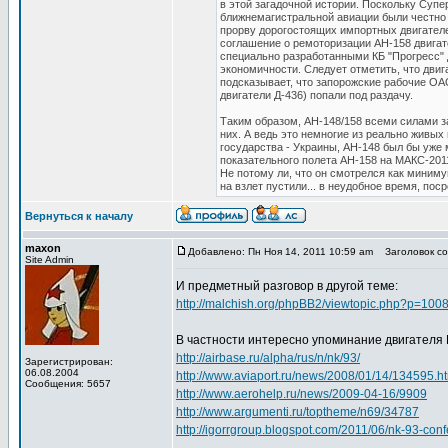
в этой загадочной истории. Поскольку Суп
ближнемагистральной авиации были честно 
прорву дорогостоящих импортных двигателе
соглашение о ремоторизации АН-158 двигат
специально разработанными КБ "Прогресс" 
экономичности. Следует отметить, что дви
подсказывает, что запорожские рабочие ОА
двигатели Д-436) попали под раздачу.
Таким образом, АН-148/158 всеми силами з
них. А ведь это немногие из реально живых 
государства - Украины, АН-148 был бы уже 
показательного полета АН-158 на МАКС-2011
Не потому ли, что он смотрелся как миниму
на взлет пустили... в неудобное время, пос
Вернуться к началу
maxon
Добавлено: Пн Ноя 14, 2011 10:59 am
Заголовок соо
Site Admin
И предметный разговор в другой теме:
http://malchish.org/phpBB2/viewtopic.php?p=10
В частности интересно упоминание двигателя 
http://airbase.ru/alpha/rus/n/nk/93/
Зарегистрирован:
06.08.2004
http://www.aviaport.ru/news/2008/01/14/134595.h
Сообщения: 5657
http://www.aerohelp.ru/news/2009-04-16/9909
http://www.argumenti.ru/toptheme/n69/34787
http://igorrgroup.blogspot.com/2011/06/nk-93-con