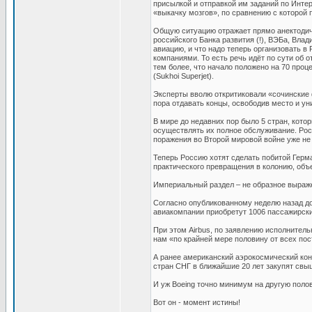
присылкой и отправкой им заданий по Интер
«выкачку мозгов», по сравнению с которой
Общую ситуацию отражает прямо анектодичн
российского Банка развития (!), ВЭБа, Вла
авиацию, и что надо теперь организовать 
компаниями. То есть речь идёт по сути об 
тем более, что начало положено на 70 пр
(Sukhoi Superjet).
Эксперты вволю откритиковали «сочинские 
пора отдавать концы, освободив место и ун
В мире до недавних пор было 5 стран, кот
осуществлять их полное обслуживание. Рос
поражения во Второй мировой войне уже не
Теперь Россию хотят сделать побитой Герм
практического превращения в колонию, объ
Империальный раздел – не образное выражен
Согласно опубликованному неделю назад до
авиакомпании приобретут 1006 пассажирски
При этом Airbus, по заявлению исполнител
нам «по крайней мере половину от всех пос
А ранее американский аэрокосмический кон
стран СНГ в ближайшие 20 лет закупят свы
И уж Boeing точно минимум на другую полов
Вот он - момент истины!