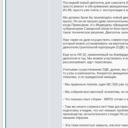
Последний новый двигатель для самолета б
просто ремонт и обслуживание авиационных 
Ил-86, просто уже сняты с эксплуатации в
Мы должны были бы производить новый двиг
крыло. Но он не прошел даже окончательных
когда Премьером. И к Медведеву обращал
губернатором Самарской области Константи
такое техническое решение. Двигатель эко
Нам также не дали осуществить совместную
который можно устанавливать на вертолеты 
двигателестроительной корпорации (ОДК) за
Еще есть НК-32, применяемый на бомбарди
двигателя в год. Мы можем участвовать в е
рассматривают, идут переговоры.
Учитываю существование ОДК, думаю, мы бу
то узлы и компоненты. Конкретно авиацион
тематике, и по гражданской авиации.
- Мы правильно поняли, один МС-500 уже с
- Мы собрали выставочный экземпляр, но о
- Что показал опыт сборки - КМПО готово к 
- Там же ничего сложного нет! Нам достава
подготовку и видим, что нет никаких пробл
производству испытательного стенда! Но ост
никаким образом.
- Эта тема полностью закрыта, или все-так