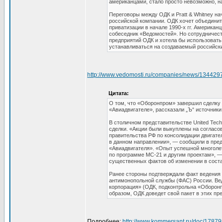
американцами, стало просто невозможно, на
Переговоры между ОДК и Pratt & Whitney на
российской компании. ОДК хочет объединит
приватизации в начале 1990-х гг. Американ
собеседник «Ведомостей». Но сотрудничеств
предприятий ОДК и хотела бы использовать
устанавливаться на создаваемый российски
http://www.vedomosti.ru/companies/news/134429
Цитата:
О том, что «Оборонпром» завершил сделку с
«Авиадвигателе», рассказали „Ъ“ источники
В столичном представительстве United Techn
сделки. «Акции были выкуплены на согласо
правительства РФ по консолидации двигате
в данном направлении», — сообщили в пре
«Авиадвигателя». «Опыт успешной многоле
по программе МС-21 и другим проектам», —
существенных фактов об изменении в соста
Ранее стороны подтверждали факт ведения 
антимонопольной службы (ФАС) России. Ве
корпорация» (ОДК, подконтрольна «Оборонп
образом, ОДК доведет свой пакет в этих пр
Подробнее:
http://www.kommersant.ru/doc/1787