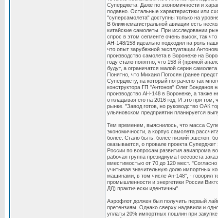
Суперджета. Даже по экономичности и хара
подавно. Остальные характеристики или сх
"суперсамолета" доступны только на уровн
В ближнемагистральной авиации есть неско
китайские самолеты. При исследовании рын
спрос в этом сегменте очень высок, так чт
АН-148/158 идеально подходил на роль наше
что опыт зарубежной эксплуатации Антонова
производство самолета в Воронеже на Вор
году стало понятно, что 158-й (прямой ана
будут, а ограничатся малой серии самолета
Понятно, что Михаил Погосян (ранее предс
Суперджету, на который потрачено так мног
конструктора ГП "Антонов" Олег Бонданов 
производство АН-148 в Воронеже, а также н
откладывая его на 2016 год. И это при том,
рынке. "Завод готов, но руководство ОАК то
ульяновском предприятии планируется выпу
Тем временем, выяснилось, что масса Супе
экономичности, а корпус самолета рассчитан
более. Стало быть, более низкий эшелон, бо
оказывается, о провале проекта Суперджет з
России по вопросам развития авиапрома во
рабочая группа президиума Госсовета зака
вместимостью от 70 до 120 мест. "Согласн
учитывая значительную долю импортных ко
машинами, в том числе Ан-148", - говорил 
промышленности и энергетики России Виктор
ДД) практически идентичны".
Аэрофлот должен был получить первый лайн
претензиям. Однако сверху надавили и одн
уплаты 20% импортных пошлин при закупке д