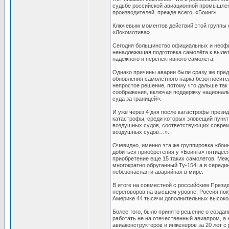
судьбе российской авиационной промышленн
производителей, прежде всего, «Боинг».
Ключевым моментов действий этой группы с
«Локомотива».
Сегодня большинство официальных и неофиц
ненадлежащая подготовка самолёта к вылету 
надёжного и перспективного самолёта.
Однако причины аварии были сразу же пред
обновления самолётного парка безотносите
непростое решение, потому что дальше так
соображения, включая поддержку национал
суда за границей».
И уже через 4 дня после катастрофы прези
катастрофы, среди которых зловещий пункт
воздушных судов, соответствующих совреме
воздушных судов…».
Очевидно, именно эта же группировка «бои
добиться приобретения у «Боинга» пятидес
приобретение еще 15 таких самолетов. Межд
многократно обруганный Ту-154, а в середи
небезопасная и аварийная в мире.
В итоге на совместной с российским Прези
переговоров на высшем уровне: Россия пок
Америке 44 тысячи дополнительных высоко
Более того, было принято решение о создан
работать не на отечественный авиапром, а 
авиаконструкторов и инженеров за 20 лет с