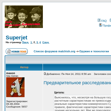
FAQ
Проф
Superjet
На страницу
Пред.
1
,
2
,
3
,
4
След.
Список форумов malchish.org
->
Оружие и технологии
Автор
maxon
Добавлено: Пн Ноя 14, 2011 8:56 am
Заголовок сооб
Site Admin
Предварительное расследовани
Цитата:
Выяснилось, что, несмотря на большую гос
расчетным характеристикам не превосходил 
Зарегистрирован:
реальные характеристики коммерческого Сух
06.08.2004
Сообщения: 5657
правило, фактические характеристики самол
течение нескольких лет. Мне же приходило