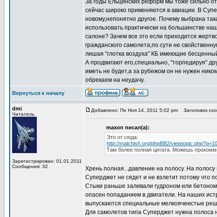
За годы Ельцинских реформ мы тоже сильно от
сейчас широко применяются в авиации. В Суп
новому,непонятно другое. Почему выбрана так
использовать практически на большинстве наш
салоне? Зачем все это если приходится жертв
гражданского самолета,по сути не свойственн
лишая "глотка воздуха" КБ имеющие бесценный
А продвигают его,специально, "торпедируя" д
иметь не будет,а за рубежом он не нужен ник
обрекаем на неудачу.
Вернуться к началу
dmi
Добавлено: Пн Ноя 14, 2011 5:02 pm
Заголовок сооб
Читатель
maxon писал(а):
Это от сюда:
http://malchish.org/phpBB2/viewtopic.php?p=
Там более полная цитата. Можешь прокоммен
Зарегистрирован: 01.01.2011
Сообщения: 32
Хрень полная...давление на полосу. На полос
Суперджет не сядет и не взлетит потому что п
Стыки раньше заливали гудроном или бетоном,
опасен попаданием в двигатели. На наших истр
выпускаются специальные мелкоячеистые решет
Для самолетов типа Суперджет нужна полоса но