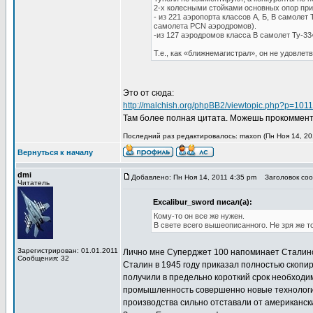
2-х колесными стойками основных опор прив
- из 221 аэропорта классов А, Б, В самоле
самолета PCN аэродромов).
-из 127 аэродромов класса В самолет Ту-33
Т.е., как «ближнемагистрал», он не удовле
Это от сюда:
http://malchish.org/phpBB2/viewtopic.php?p=10
Там более полная цитата. Можешь прокомментир
Последний раз редактировалось: maxon (Пн Ноя 14, 201
Вернуться к началу
dmi
Добавлено: Пн Ноя 14, 2011 4:35 pm
Заголовок сооб
Читатель
Excalibur_sword писал(а):
Кому-то он все же нужен.
В свете всего вышеописанного. Не зря же т
Зарегистрирован: 01.01.2011
Лично мне Суперджет 100 напоминает Сталинск
Сообщения: 32
Сталин в 1945 году приказал полностью скопи
получили в предельно короткий срок необход
промышленность совершенно новые технологии
производства сильно отставали от американск