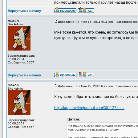
примеру,сделали только пару лет назад после
Вернуться к началу
maxon
Добавлено: Пн Ноя 14, 2011 5:11 pm
Заголовок сооб
Site Admin
Мне тоже кажется, что хрень, но хотелось бы 
нужную инфу, а мне нужна конкретика, а не пр
Зарегистрирован:
06.08.2004
Сообщения: 5657
Вернуться к началу
maxon
Добавлено: Вт Ноя 15, 2011 6:29 am
Заголовок сооб
Site Admin
Хочу также обратить внимание на большую ста
http://krupnov.livejournal.com/301127.html
Цитата:
Зарегистрирован:
06.08.2004
На наших глазах происходит исполнение см
Сообщения: 5657
контрольного выстрела в голову.
Нет никаких сомнений, что в российских эл