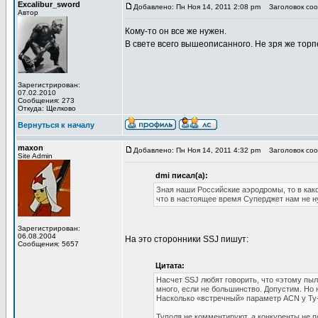
Excalibur_sword
Добавлено: Пн Ноя 14, 2011 2:08 pm
Заголовок сооб
Автор
Кому-то он все же нужен.
В свете всего вышеописанного. Не зря же торп
Зарегистрирован:
07.02.2010
Сообщения: 273
Откуда: Щелково
Вернуться к началу
maxon
Добавлено: Пн Ноя 14, 2011 4:32 pm
Заголовок сооб
Site Admin
dmi писал(а):
Зная наши Российские аэродромы, то в как
что в настоящее время Суперджет нам не 
Зарегистрирован:
06.08.2004
На это сторонники SSJ пишут:
Сообщения: 5657
Цитата:
Насчет SSJ любят говорить, что «этому пыл
много, если не большинство. Допустим. Н
Насколько «встречный» параметр ACN у Ту
Туполя не комментируют, а конкуренты не п