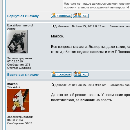
Нас уже нет, наше авиапромовское поле по
исключительно в иностранный авиапром. И 
Вернуться к началу
Excalibur_sword
Добавлено: Вт Ноя 15, 2011 8:43 am
Заголовок сооб
Автор
Максон,
Все вопросы к власти. Эксперты, даже такие, к
кстати, об этом недано написал и сам Г.Павло
Зарегистрирован:
07.02.2010
Сообщения: 273
Откуда: Щелково
Вернуться к началу
maxon
Добавлено: Вт Ноя 15, 2011 9:45 am
Заголовок сооб
Site Admin
Далеко не всё решает власть. У нас многие пр
политическая, за
влияние
на власть.
Зарегистрирован:
06.08.2004
Сообщения: 5657