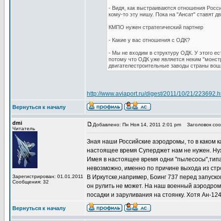
- Видя, как выстраиваются отношения Росс
кому-то эту нишу. Пока на "Ансат" ставят дв
КМПО нужен стратегический партнер
- Какие у вас отношения с ОДК?
- Мы не входим в структуру ОДК. У этого ес
потому что ОДК уже является неким "монст
двигателестроительные заводы страны вошл
http://www.aviaport.ru/digest/2011/10/21/223692.h
Вернуться к началу
dmi
Добавлено: Пн Ноя 14, 2011 2:01 pm
Заголовок сооб
Читатель
Зная наши Российские аэродромы, то в каком к
настоящее время Суперджет нам не нужен. Ну
Имея в настоящее время одни "пылесосы",тип
невозможно, именно по причине выхода из стр
Зарегистрирован: 01.01.2011
В Иркутске,например, Боинг 737 перед запуском
Сообщения: 32
он рулить не может. На наш военный аэродром
посадки и заруливания на стоянку. Хотя Ан-1
Вернуться к началу