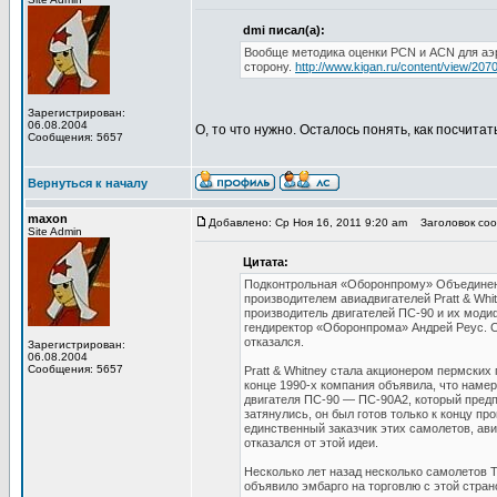
dmi писал(а):
Вообще методика оценки PCN и ACN для аэр
сторону.
http://www.kigan.ru/content/view/2070
Зарегистрирован:
06.08.2004
О, то что нужно. Осталось понять, как посчита
Сообщения: 5657
Вернуться к началу
maxon
Добавлено: Ср Ноя 16, 2011 9:20 am
Заголовок сооб
Site Admin
Цитата:
Подконтрольная «Оборонпрому» Объединенн
производителем авиадвигателей Pratt & Wh
производитель двигателей ПС-90 и их моди
гендиректор «Оборонпрома» Андрей Реус. С
отказался.
Зарегистрирован:
06.08.2004
Сообщения: 5657
Pratt & Whitney стала акционером пермских
конце 1990-х компания объявила, что наме
двигателя ПС-90 — ПС-90А2, который предп
затянулись, он был готов только к концу п
единственный заказчик этих самолетов, ав
отказался от этой идеи.
Несколько лет назад несколько самолетов 
объявило эмбарго на торговлю с этой стра