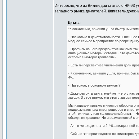
Интересно, что из Википедии статью о НК-93 у
западного рынка двигателей. Двигатель должны
Цитата:
"К сожалению, авиация ушла быстрыми те
- Насколько в действительности нынешнее
модное сейчас мероприятие по ребрендингу 
- Профиль нашего предприятия как был, так
авиационные моторы, сегодня - это двигате
остаемся моторостроителями.
- Есть ли перспектива увеличения доли про
- К сожалению, авиация ушла, причем, быс
4%.
- Наверное, в основном ремонт?
- Даже ремонта двигателей нет - его у нас
заводу. В свое время, мы этому заводу пе
Мы написали письмо министру обороны о том
поддерживаем ряд спецпроцессов и спецтех
этой техники, у нас колоссальный опыт… Н
обходится дешевле. Но и возможностей ме
- А что же входит в эти 2-4% авиационной т
- Сейчас это производство вентиляторов для