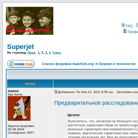
FAQ
Проф
Superjet
На страницу
Пред.
1
,
2
,
3
,
4
След.
Список форумов malchish.org
->
Оружие и технологии
Автор
maxon
Добавлено: Пн Ноя 14, 2011 8:56 am
Заголовок сооб
Site Admin
Предварительное расследовани
Цитата:
Выяснилось, что, несмотря на большую гос
расчетным характеристикам не превосходил 
Зарегистрирован:
реальные характеристики коммерческого Сух
06.08.2004
Сообщения: 5657
правило, фактические характеристики самол
течение нескольких лет. Мне же приходило