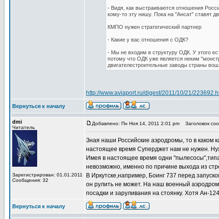
- Видя, как выстраиваются отношения Росс
кому-то эту нишу. Пока на "Ансат" ставят дв
КМПО нужен стратегический партнер
- Какие у вас отношения с ОДК?
- Мы не входим в структуру ОДК. У этого ес
потому что ОДК уже является неким "монст
двигателестроительные заводы страны вошл
http://www.aviaport.ru/digest/2011/10/21/223692.h
Вернуться к началу
dmi
Добавлено: Пн Ноя 14, 2011 2:01 pm
Заголовок сооб
Читатель
Зная наши Российские аэродромы, то в каком к
настоящее время Суперджет нам не нужен. Ну
Имея в настоящее время одни "пылесосы",тип
невозможно, именно по причине выхода из стр
Зарегистрирован: 01.01.2011
В Иркутске,например, Боинг 737 перед запуском
Сообщения: 32
он рулить не может. На наш военный аэродром
посадки и заруливания на стоянку. Хотя Ан-1
Вернуться к началу