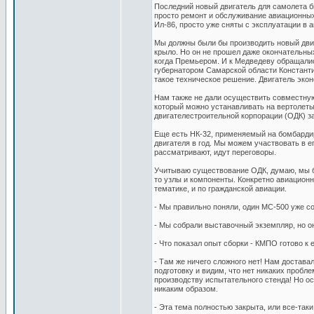
Последний новый двигатель для самолета б
просто ремонт и обслуживание авиационных 
Ил-86, просто уже сняты с эксплуатации в
Мы должны были бы производить новый двиг
крыло. Но он не прошел даже окончательных
когда Премьером. И к Медведеву обращал
губернатором Самарской области Константи
такое техническое решение. Двигатель эко
Нам также не дали осуществить совместную
который можно устанавливать на вертолеты 
двигателестроительной корпорации (ОДК) за
Еще есть НК-32, применяемый на бомбарди
двигателя в год. Мы можем участвовать в е
рассматривают, идут переговоры.
Учитываю существование ОДК, думаю, мы бу
то узлы и компоненты. Конкретно авиацион
тематике, и по гражданской авиации.
- Мы правильно поняли, один МС-500 уже с
- Мы собрали выставочный экземпляр, но о
- Что показал опыт сборки - КМПО готово к 
- Там же ничего сложного нет! Нам достава
подготовку и видим, что нет никаких пробл
производству испытательного стенда! Но ост
никаким образом.
- Эта тема полностью закрыта, или все-так