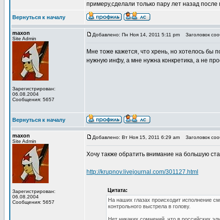
примеру,сделали только пару лет назад после
Вернуться к началу
maxon
Добавлено: Пн Ноя 14, 2011 5:11 pm
Заголовок сооб
Site Admin
Мне тоже кажется, что хрень, но хотелось бы 
нужную инфу, а мне нужна конкретика, а не пр
Зарегистрирован:
06.08.2004
Сообщения: 5657
Вернуться к началу
maxon
Добавлено: Вт Ноя 15, 2011 6:29 am
Заголовок сооб
Site Admin
Хочу также обратить внимание на большую ста
http://krupnov.livejournal.com/301127.html
Цитата:
Зарегистрирован:
06.08.2004
На наших глазах происходит исполнение см
Сообщения: 5657
контрольного выстрела в голову.
Нет никаких сомнений, что в российских эл