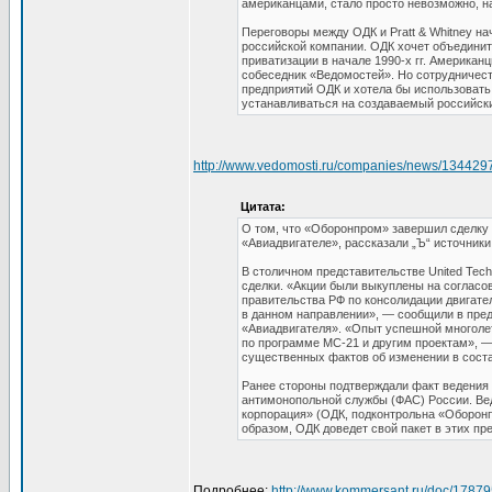
американцами, стало просто невозможно, на
Переговоры между ОДК и Pratt & Whitney на
российской компании. ОДК хочет объединит
приватизации в начале 1990-х гг. Американ
собеседник «Ведомостей». Но сотрудничеств
предприятий ОДК и хотела бы использовать
устанавливаться на создаваемый российски
http://www.vedomosti.ru/companies/news/134429
Цитата:
О том, что «Оборонпром» завершил сделку с
«Авиадвигателе», рассказали „Ъ“ источники
В столичном представительстве United Techn
сделки. «Акции были выкуплены на согласо
правительства РФ по консолидации двигате
в данном направлении», — сообщили в пре
«Авиадвигателя». «Опыт успешной многоле
по программе МС-21 и другим проектам», —
существенных фактов об изменении в соста
Ранее стороны подтверждали факт ведения 
антимонопольной службы (ФАС) России. Ве
корпорация» (ОДК, подконтрольна «Оборонп
образом, ОДК доведет свой пакет в этих пр
Подробнее:
http://www.kommersant.ru/doc/1787