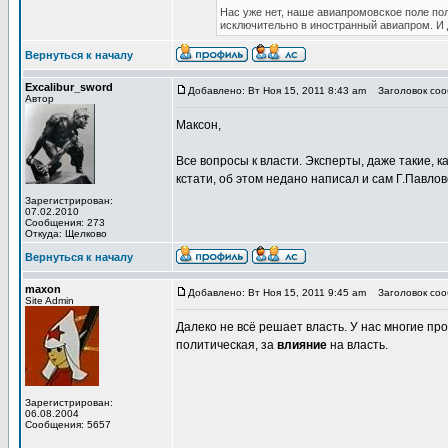
Нас уже нет, наше авиапромовское поле по
исключительно в иностранный авиапром. И 
Вернуться к началу
Excalibur_sword
Добавлено: Вт Ноя 15, 2011 8:43 am
Заголовок сооб
Автор
Максон,
Все вопросы к власти. Эксперты, даже такие, к
кстати, об этом недано написал и сам Г.Павло
Зарегистрирован:
07.02.2010
Сообщения: 273
Откуда: Щелково
Вернуться к началу
maxon
Добавлено: Вт Ноя 15, 2011 9:45 am
Заголовок сооб
Site Admin
Далеко не всё решает власть. У нас многие пр
политическая, за
влияние
на власть.
Зарегистрирован:
06.08.2004
Сообщения: 5657