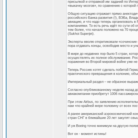
присылкой и отправкой им заданий по Интер
«выкачку мозгов», по сравнению с которой
Общую ситуацию отражает прямо анектодичн
российского Банка развития (!), ВЭБа, Вла
авиацию, и что надо теперь организовать 
компаниями. То есть речь идёт по сути об 
тем более, что начало положено на 70 пр
(Sukhoi Superjet).
Эксперты вволю откритиковали «сочинские 
пора отдавать концы, освободив место и ун
В мире до недавних пор было 5 стран, кот
осуществлять их полное обслуживание. Рос
поражения во Второй мировой войне уже не
Теперь Россию хотят сделать побитой Герм
практического превращения в колонию, объ
Империальный раздел – не образное выражен
Согласно опубликованному неделю назад до
авиакомпании приобретут 1006 пассажирски
При этом Airbus, по заявлению исполнител
нам «по крайней мере половину от всех пос
А ранее американский аэрокосмический кон
стран СНГ в ближайшие 20 лет закупят свы
И уж Boeing точно минимум на другую полов
Вот он - момент истины!