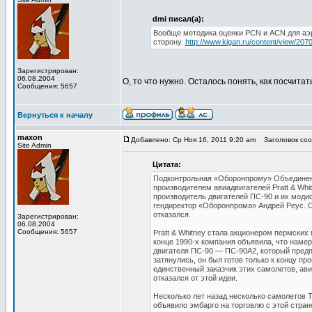
dmi писал(а):
Вообще методика оценки PCN и ACN для аэр
сторону.
http://www.kigan.ru/content/view/2070
Зарегистрирован:
06.08.2004
О, то что нужно. Осталось понять, как посчита
Сообщения: 5657
Вернуться к началу
maxon
Добавлено: Ср Ноя 16, 2011 9:20 am
Заголовок сооб
Site Admin
Цитата:
Подконтрольная «Оборонпрому» Объединенн
производителем авиадвигателей Pratt & Wh
производитель двигателей ПС-90 и их моди
гендиректор «Оборонпрома» Андрей Реус. С
отказался.
Зарегистрирован:
06.08.2004
Сообщения: 5657
Pratt & Whitney стала акционером пермских
конце 1990-х компания объявила, что наме
двигателя ПС-90 — ПС-90А2, который предп
затянулись, он был готов только к концу п
единственный заказчик этих самолетов, ав
отказался от этой идеи.
Несколько лет назад несколько самолетов 
объявило эмбарго на торговлю с этой стра