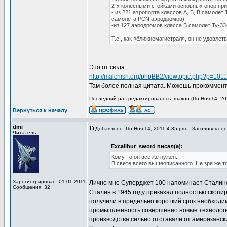
2-х колесными стойками основных опор прив
- из 221 аэропорта классов А, Б, В самоле
самолета PCN аэродромов).
-из 127 аэродромов класса В самолет Ту-33
Т.е., как «ближнемагистрал», он не удовле
Это от сюда:
http://malchish.org/phpBB2/viewtopic.php?p=10
Там более полная цитата. Можешь прокомментир
Последний раз редактировалось: maxon (Пн Ноя 14, 201
Вернуться к началу
dmi
Добавлено: Пн Ноя 14, 2011 4:35 pm
Заголовок сооб
Читатель
Excalibur_sword писал(а):
Кому-то он все же нужен.
В свете всего вышеописанного. Не зря же т
Зарегистрирован: 01.01.2011
Лично мне Суперджет 100 напоминает Сталинск
Сообщения: 32
Сталин в 1945 году приказал полностью скопи
получили в предельно короткий срок необход
промышленность совершенно новые технологии
производства сильно отставали от американск