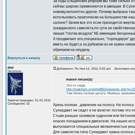
За годы Ельцинских реформ мы тоже сильно от
сейчас широко применяются в авиации. В Суп
новому,непонятно другое. Почему выбрана так
использовать практически на большинстве наш
салоне? Зачем все это если приходится жертв
гражданского самолета,по сути не свойственн
лишая "глотка воздуха" КБ имеющие бесценный
А продвигают его,специально, "торпедируя" д
иметь не будет,а за рубежом он не нужен ник
обрекаем на неудачу.
Вернуться к началу
dmi
Добавлено: Пн Ноя 14, 2011 5:02 pm
Заголовок сооб
Читатель
maxon писал(а):
Это от сюда:
http://malchish.org/phpBB2/viewtopic.php?p=
Там более полная цитата. Можешь прокоммен
Зарегистрирован: 01.01.2011
Сообщения: 32
Хрень полная...давление на полосу. На полос
Суперджет не сядет и не взлетит потому что п
Стыки раньше заливали гудроном или бетоном,
опасен попаданием в двигатели. На наших истр
выпускаются специальные мелкоячеистые решет
Для самолетов типа Суперджет нужна полоса но