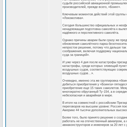
судьбе российской авиационной промышленн
производителей, прежде всего, «Боинг».
Ключевым моментов действий этой группы с
«Локомотива».
Сегодня большинство официальных и неофиц
ненадлежащая подготовка самолёта к вылету 
надёжного и перспективного самолёта.
Однако причины аварии были сразу же пред
обновления самолётного парка безотносите
непростое решение, потому что дальше так
соображения, включая поддержку национал
суда за границей».
И уже через 4 дня после катастрофы прези
катастрофы, среди которых зловещий пункт
воздушных судов, соответствующих совреме
воздушных судов…».
Очевидно, именно эта же группировка «бои
добиться приобретения у «Боинга» пятидес
приобретение еще 15 таких самолетов. Межд
многократно обруганный Ту-154, а в середи
небезопасная и аварийная в мире.
В итоге на совместной с российским Прези
переговоров на высшем уровне: Россия пок
Америке 44 тысячи дополнительных высоко
Более того, было принято решение о создан
работать не на отечественный авиапром, а 
авиаконструкторов и инженеров за 20 лет с