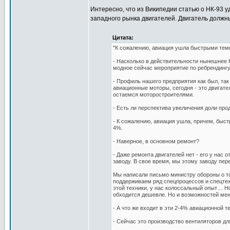
Интересно, что из Википедии статью о НК-93 у
западного рынка двигателей. Двигатель должны
Цитата:
"К сожалению, авиация ушла быстрыми те
- Насколько в действительности нынешнее
модное сейчас мероприятие по ребрендингу 
- Профиль нашего предприятия как был, так
авиационные моторы, сегодня - это двигате
остаемся моторостроителями.
- Есть ли перспектива увеличения доли про
- К сожалению, авиация ушла, причем, быс
4%.
- Наверное, в основном ремонт?
- Даже ремонта двигателей нет - его у нас
заводу. В свое время, мы этому заводу пе
Мы написали письмо министру обороны о том
поддерживаем ряд спецпроцессов и спецтех
этой техники, у нас колоссальный опыт… Н
обходится дешевле. Но и возможностей ме
- А что же входит в эти 2-4% авиационной т
- Сейчас это производство вентиляторов для