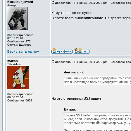
Excalibur_sword
Добавлено: Пн Ноя 14, 2011 2:08 pm
Заголовок сооб
Автор
Кому-то он все же нужен.
В свете всего вышеописанного. Не зря же торп
Зарегистрирован:
07.02.2010
Сообщения: 273
Откуда: Щелково
Вернуться к началу
maxon
Добавлено: Пн Ноя 14, 2011 4:32 pm
Заголовок сооб
Site Admin
dmi писал(а):
Зная наши Российские аэродромы, то в как
что в настоящее время Суперджет нам не 
Зарегистрирован:
06.08.2004
На это сторонники SSJ пишут:
Сообщения: 5657
Цитата:
Насчет SSJ любят говорить, что «этому пыл
много, если не большинство. Допустим. Н
Насколько «встречный» параметр ACN у Ту
Туполя не комментируют, а конкуренты не п