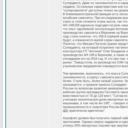
Суперджета. Даже по экономичности и хара
подавно. Остальные характеристики или сх
"суперсамолета" доступны только на уровн
В ближнемагистральной авиации есть неско
китайские самолеты. При исследовании рын
спрос в этом сегменте очень высок, так чт
АН-148/158 идеально подходил на роль наше
что опыт зарубежной эксплуатации Антонова
производство самолета в Воронеже на Вор
году стало понятно, что 158-й (прямой ана
будут, а ограничатся малой серии самолета
Понятно, что Михаил Погосян (ранее предс
Суперджету, на который потрачено так мног
конструктора ГП "Антонов" Олег Бонданов 
производство АН-148 в Воронеже, а также н
откладывая его на 2016 год. И это при том,
рынке. "Завод готов, но руководство ОАК то
ульяновском предприятии планируется выпу
Тем временем, выяснилось, что масса Супе
экономичности, а корпус самолета рассчитан
более. Стало быть, более низкий эшелон, бо
оказывается, о провале проекта Суперджет з
России по вопросам развития авиапрома во
рабочая группа президиума Госсовета зака
вместимостью от 70 до 120 мест. "Согласн
учитывая значительную долю импортных ко
машинами, в том числе Ан-148", - говорил 
промышленности и энергетики России Виктор
ДД) практически идентичны".
Аэрофлот должен был получить первый лайн
претензиям. Однако сверху надавили и одн
уплаты 20% импортных пошлин при закупке д