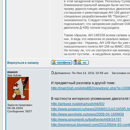
в этой загадочной истории. Поскольку Суп
ближнемагистральной авиации были честно 
прорву дорогостоящих импортных двигателе
соглашение о ремоторизации АН-158 двигат
специально разработанными КБ "Прогресс" 
экономичности. Следует отметить, что дви
подсказывает, что запорожские рабочие ОА
двигатели Д-436) попали под раздачу.
Таким образом, АН-148/158 всеми силами з
них. А ведь это немногие из реально живых 
государства - Украины, АН-148 был бы уже 
показательного полета АН-158 на МАКС-2011
Не потому ли, что он смотрелся как миниму
на взлет пустили... в неудобное время, пос
Вернуться к началу
maxon
Добавлено: Пн Ноя 14, 2011 10:59 am
Заголовок соо
Site Admin
И предметный разговор в другой теме:
http://malchish.org/phpBB2/viewtopic.php?p=10
В частности интересно упоминание двигателя 
http://airbase.ru/alpha/rus/n/nk/93/
Зарегистрирован:
06.08.2004
http://www.aviaport.ru/news/2008/01/14/134595.h
Сообщения: 5657
http://www.aerohelp.ru/news/2009-04-16/9909
http://www.argumenti.ru/toptheme/n69/34787
http://igorrgroup.blogspot.com/2011/06/nk-93-con