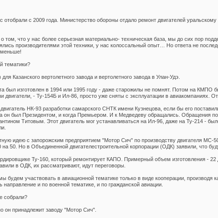
нас отобрали с 2009 года. Министерство обороны отдало ремонт двигателей уральскому
 том, что у нас более серьезная материально- техническая база, мы до сих пор под
ялись производителями этой техники, у нас колоссальный опыт… Но ответа не после
 меньше!
ой тематики?
 для Казанского вертолетного завода и вертолетного завода в Улан-Удэ.
а был изготовлен в 1994 или 1995 году - даже старожилы не помнят. Потом на КМПО 
и двигатели, - Ту-154Б и Ил-86, просто уже сняты с эксплуатации в авиакомпаниях. 
вигатель НК-93 разработки самарского СНТК имени Кузнецова, если бы его поставил
гда он был Президентом, и когда Премьером. И к Медведеву обращались. Обращения 
нтином Титовым. Этот двигатель мог устанавливаться на Ил-96, даже на Ту-214 - бы
ли.
ную идею с запорожским предприятием "Мотор Сич" по производству двигателя МС-50
0 на 50. Но в Объединенной двигателестроительной корпорации (ОДК) заявили, что буд
дировщике Ту-160, который ремонтирует КАПО. Примерный объем изготовления - 22 д
авили в ОДК, их рассматривают, идут переговоры.
 будем участвовать в авиационной тематике только в виде кооперации, производя к
ь направление и по военной тематике, и по гражданской авиации.
е собрали?
о он принадлежит заводу "Мотор Сич".