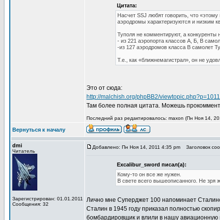
Цитата:
Насчет SSJ любят говорить, что «этому
аэродромы характеризуются и низким к
Туполя не комментируют, а конкуренты н
- из 221 аэропорта классов А, Б, В са
-из 127 аэродромов класса В самолет Ту
Т.е., как «ближнемагистрал», он не удо
Это от сюда:
http://malchish.org/phpBB2/viewtopic.php?p=10
Там более полная цитата. Можешь прокомментир
Последний раз редактировалось: maxon (Пн Ноя 14, 201
Вернуться к началу
dmi
Добавлено: Пн Ноя 14, 2011 4:35 pm
Заголовок сооб
Читатель
Excalibur_sword писал(а):
Кому-то он все же нужен.
В свете всего вышеописанного. Не зря ж
Зарегистрирован: 01.01.2011
Лично мне Суперджет 100 напоминает Сталинск
Сообщения: 32
Сталин в 1945 году приказал полностью скопи
бомбардировщик и влили в нашу авиационную 