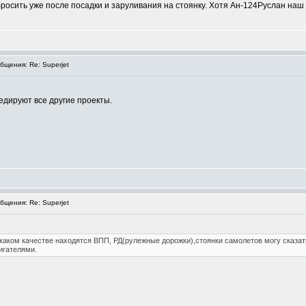
бросить уже после посадки и заруливания на стоянку. Хотя Ан-124Руслан наш
щения: Re: Superjet
едируют все другие проекты.
щения: Re: Superjet
каком качестве находятся ВПП, РД(рулежные дорожки),стоянки самолетов могу сказат
игателями.