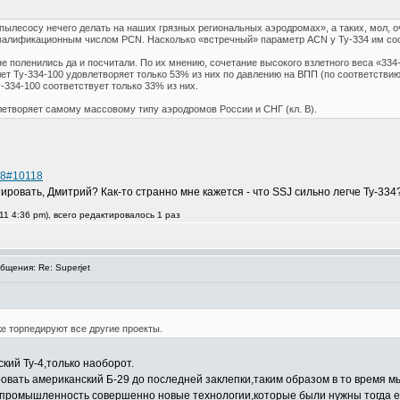
 пылесосу нечего делать на наших грязных региональных аэродромах», а таких, мол, 
валификационным числом PCN. Насколько «встречный» параметр ACN у Ту-334 им со
е поленились да и посчитали. По их мнению, сочетание высокого взлетного веса «334-
молет Ту-334-100 удовлетворяет только 53% из них по давлению на ВПП (по соответств
-334-100 соответствует только 33% из них.
влетворяет самому массовому типу аэродромов России и СНГ (кл. В).
118#10118
овать, Дмитрий? Как-то странно мне кажется - что SSJ сильно легче Ту-334
1 4:36 pm), всего редактировалось 1 раз
щения: Re: Superjet
е торпедируют все другие проекты.
ий Ту-4,только наоборот.
ровать американский Б-29 до последней заклепки,таким образом в то время м
промышленность совершенно новые технологии,которые были нужны тогда ещ