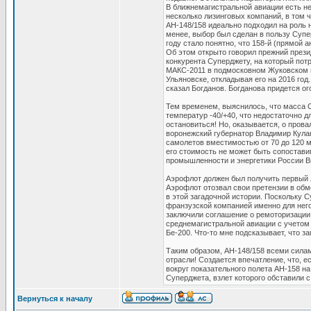
В ближнемагистральной авиации есть не
несколько лизинговых компаний, в том ч
АН-148/158 идеально подходил на роль 
менее, выбор был сделан в пользу Суп
году стало понятно, что 158-й (прямой 
Об этом открыто говорил прежний прези
конкурента Суперджету, на который потр
МАКС-2011 в подмосковном Жуковском по
Ульяновске, откладывая его на 2016 год.
сказал Богданов. Богданова придется о
Тем временем, выяснилось, что масса С
температур -40/+40, что недостаточно д
остановиться! Но, оказывается, о прова
воронежский губернатор Владимир Кулак
самолетов вместимостью от 70 до 120 
его стоимость не может быть сопоставим
промышленности и энергетики России Ви
Аэрофлот должен был получить первый л
Аэрофлот отозвал свои претензии в обм
в этой загадочной истории. Поскольку 
франзузской компанией именно для него
заключили соглашение о ремоторизации
среднемагистральной авиации с учетом 
Бе-200. Что-то мне подсказывает, что з
Таким образом, АН-148/158 всеми силам
отрасли! Создается впечатление, что, е
вокруг показательного полета АН-158 на
Суперджета, взлет которого обставили с
Вернуться к началу