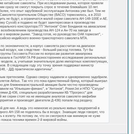
же китайские самолеты. При исследовании рынка, которое провели
ии сразу не смогут покрыть спрос в течение ближайших 10 лет.
более, что опыт зарубежной эксплуатации Антонова уже был. Тем не
м Самолетостроительном Обществе (ВАСО) тормозилось, а в 2010
ить не будут, а ограничатся малой серии самолета АН-148-100Е и АЕ.
му Сухой) и подавно не будет заинтересован в производстве
енерального конструктора ГП "Антонов" Олег Бонданов на авиасалоне
 возобновлением производства АН-124 и Ан-70 на заводе в
же о мировом рынке. "Завод готов, но руководство ОАК тормозит", -
ссийско-индийского военно-транспортного самолета MTA.
по экономичности, а корпус самолета рассчитан на диапазон
ный воздух, как следствие - больший расход топлива. Тут бы
ей группы Госсовета России по вопросам развития авиапрома
аказала в ГосНИИ ГА РФ разностороннее исследование региональных
е модели, а, учитывая значительную долю импортных комплектующих,
аков. В следующем году эту точку зрения поддержал министр
48, - ДД) практически идентичны".
овым претензиям. Однако сверху надавили и одновременно задобрили.
етов Airbus. Так что это пока единственный бренд, который выиграл
ьно для ближнемагистральной авиации были честно произведены
давили на "Ильюшин-финанс", и "Антонов", PowerJet и НПО "Сатурн"
лями Д-436, специально разработанными КБ "Прогресс" для
той же серии стоят на не имеющем аналогов самолете-амфибии
приятия и производят двигатели Д-436) попали под раздачу.
 для них. А ведь это немногие из реально живых предприятий в
одного АН-158 не поднялось бы в воздух. Знающие люди говорят, что
ь к взлету. Не потому ли, что он смотрелся как минимум не хуже
и показа техники времен 2-й мировой войны.