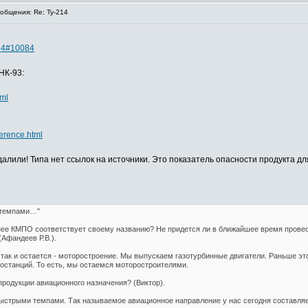
бщения: Re: Ту-214
084#10084
НК-93:
tml
ference.html
далили! Типа нет ссылок на источники. Это показатель опасности продукта д
 темпами…"
нее КМПО соответствует своему названию? Не придется ли в ближайшее время провес
Афандеев Р.В.).
так и остается - моторостроение. Мы выпускаем газотурбинные двигатели. Раньше это
ростанций. То есть, мы остаемся моторостроителями.
продукции авиационного назначения? (Виктор).
быстрыми темпами. Так называемое авиационное направление у нас сегодня составляе