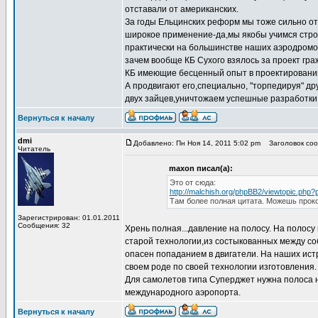
отставали от американских.
За годы Ельцинских реформ мы тоже сильно от
широкое применение-да,мы якобы учимся строи
практически на большинстве наших аэродромов
зачем вообще КБ Сухого взялось за проект гра
КБ имеющие бесценный опыт в проектировании
А продвигают его,специально, "торпедируя" др
двух зайцев,уничтожаем успешные разработки 
Вернуться к началу
dmi
Добавлено: Пн Ноя 14, 2011 5:02 pm
Заголовок сооб
Читатель
maxon писал(а):
Это от сюда:
http://malchish.org/phpBB2/viewtopic.php
Там более полная цитата. Можешь проко
Зарегистрирован: 01.01.2011
Сообщения: 32
Хрень полная...давление на полосу. На полос
старой технологии,из состыкованных между со
опасен попаданием в двигатели. На наших ист
своем роде по своей технологии изготовления.
Для самолетов типа Суперджет нужна полоса но
международного аэропорта.
Вернуться к началу