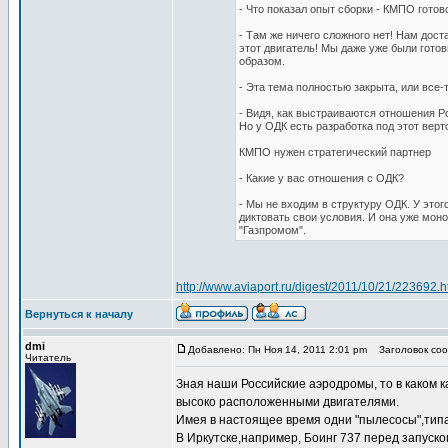
- Что показал опыт сборки - КМПО готов
- Там же ничего сложного нет! Нам дост
этот двигатель! Мы даже уже были готов
образом.
- Эта тема полностью закрыта, или все-
- Видя, как выстраиваются отношения Ро
Но у ОДК есть разработка под этот верто
КМПО нужен стратегический партнер
- Какие у вас отношения с ОДК?
- Мы не входим в структуру ОДК. У этог
диктовать свои условия. И она уже мон
"Газпромом".
http://www.aviaport.ru/digest/2011/10/21/223692.h
Вернуться к началу
dmi
Добавлено: Пн Ноя 14, 2011 2:01 pm
Заголовок сооб
Читатель
Зная наши Российские аэродромы, то в каком 
высоко расположенными двигателями.
Имея в настоящее время одни "пылесосы",типа
В Иркутске,например, Боинг 737 перед запуско