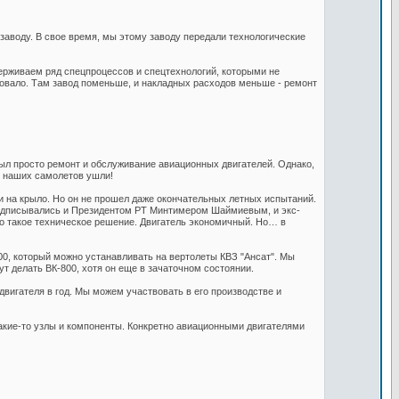
 заводу. В свое время, мы этому заводу передали технологические
держиваем ряд спецпроцессов и спецтехнологий, которыми не
довало. Там завод поменьше, и накладных расходов меньше - ремонт
был просто ремонт и обслуживание авиационных двигателей. Однако,
От наших самолетов ушли!
и на крыло. Но он не прошел даже окончательных летных испытаний.
подписывались и Президентом РТ Минтимером Шаймиевым, и экс-
ло такое техническое решение. Двигатель экономичный. Но… в
0, который можно устанавливать на вертолеты КВЗ "Ансат". Мы
ут делать ВК-800, хотя он еще в зачаточном состоянии.
вигателя в год. Мы можем участвовать в его производстве и
акие-то узлы и компоненты. Конкретно авиационными двигателями