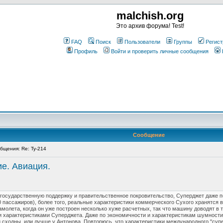
malchish.org
Это архив форума! Test!
FAQ
Поиск
Пользователи
Группы
Регист
Профиль
Войти и проверить личные сообщения
Сообщение
щения: Re: Ту-214
е. Авиация.
государственную поддержку и правительственное покровительство, Суперджет даже по
 пассажиров), более того, реальные характеристики коммерческого Сухого хранятся в
амолета, когда он уже построен несколько хуже расчетных, так что машину доводят в 
 характеристиками Суперджета. Даже по экономичности и характеристикам шумности 
 сходны, или лучше у Антонова. Повторюсь, что характеристики международного "суп