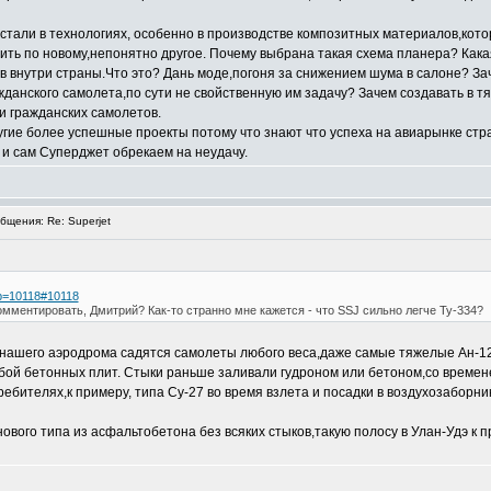
стали в технологиях, особенно в производстве композитных материалов,кот
ть по новому,непонятно другое. Почему выбрана такая схема планера? Кака
 внутри страны.Что это? Дань моде,погоня за снижением шума в салоне? За
жданского самолета,по сути не свойственную им задачу? Зачем создавать в т
 гражданских самолетов.
угие более успешные проекты потому что знают что успеха на авиарынке стра
и сам Суперджет обрекаем на неудачу.
щения: Re: Superjet
?p=10118#10118
мментировать, Дмитрий? Как-то странно мне кажется - что SSJ сильно легче Ту-334?
у нашего аэродрома садятся самолеты любого веса,даже самые тяжелые Ан-124
бой бетонных плит. Стыки раньше заливали гудроном или бетоном,со времене
ребителях,к примеру, типа Су-27 во время взлета и посадки в воздухозабор
вого типа из асфальтобетона без всяких стыков,такую полосу в Улан-Удэ к п