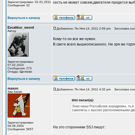
Зарегистрирован: 01.01.2011
сесть не может совсем,двигатели придется вы
Сообщения: 32
Вернуться к началу
Excalibur_sword
Добавлено: Пн Ноя 14, 2011 2:08 pm
Заголовок сооб
Автор
Кому-то он все же нужен.
В свете всего вышеописанного. Не зря же торп
Зарегистрирован:
07.02.2010
Сообщения: 273
Откуда: Щелково
Вернуться к началу
maxon
Добавлено: Пн Ноя 14, 2011 4:32 pm
Заголовок сооб
Site Admin
dmi писал(а):
Зная наши Российские аэродромы, то в 
самолеты с высоко расположенными дв
Зарегистрирован:
06.08.2004
На это сторонники SSJ пишут:
Сообщения: 5657