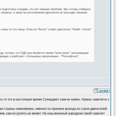
и подготовку и видим, что нет никаких проблем. Мы готовы собирать
затраты, а заказ на изготовление двигателя не проходит никаким
ому-то эту нишу. Пока на "Ансат" ставят двигатель "Прайт -Уитни".
 туда, потому что ОДК уже является неким "монстром", начинающим
орации, и работает с большими заказчиками - "Роснефтью",
ать то что в настоящее время Суперджет нам не нужен. Нужны самолеты с
и страны невозможно, именно по причине выхода из строя двигателей.
ачем, сам он рулить не может. На наш военный аэродром такой самолет