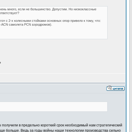
очень много, если не большинство. Допустим. Но низкоклассные
ответствует?
го» с 2-х колесными стойками основных опор привело к тому, что:
ию ACN самолета PCN аэродромов).
?
ы получили в предельно короткий срок необходимый нам стратегический
е больше. Ведь за годы войны наши технологии производства сильно