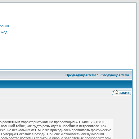
рация
Вход
Предыдущая тема
::
Следующая тема
 расчетным характеристикам не превосходил АН-148/158 (158-й -
 большой тайне, как будто речь идет о новейшем истребителе. Как
течение нескольких лет. Мне же приходилось сравнивать фактические
Суперджет оказался позади. По цене и стоимости обслуживания -
ерсамолета" доступны только на уровне заявляемых производителем.