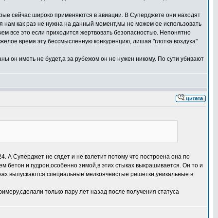
орые сейчас широко применяются в авиации. В Суперджете они находят
я нам как раз не нужна на данный момент,мы не можем ее использовать
чем все это если приходится жертвовать безопасностью. Непонятно
яжелое время эту бессмысленную конкуренцию, лишая "глотка воздуха"
ны он иметь не будет,а за рубежом он не нужен никому. По сути убивают
. А Суперджет не сядет и не взлетит потому что построена она по
м бетон и гудрон,особенно зимой,в этих стыках выкрашивается. Он то и
никах выпускаются специальные мелкоячеистые решетки,уникальные в
римеру,сделали только пару лет назад после получения статуса