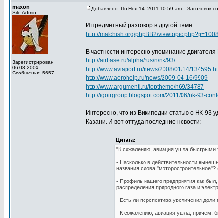
maxon
Добавлено: Пн Ноя 14, 2011 10:59 am
Заголовок соо
Site Admin
И предметный разговор в другой теме:
http://malchish.org/phpBB2/viewtopic.php?p=10
В частности интересно упоминание двигателя 
http://airbase.ru/alpha/rus/n/nk/93/
Зарегистрирован:
06.08.2004
http://www.aviaport.ru/news/2008/01/14/134595.h
Сообщения: 5657
http://www.aerohelp.ru/news/2009-04-16/9909
http://www.argumenti.ru/toptheme/n69/34787
http://igorrgroup.blogspot.com/2011/06/nk-93-con
Интересно, что из Википедии статью о НК-93 у
Казани. И вот оттуда последние новости:
Цитата:
"К сожалению, авиация ушла быстрыми
- Насколько в действительности нынеш
названия слова "моторостроительное"? (
- Профиль нашего предприятия как был, 
распределения природного газа и элект
- Есть ли перспектива увеличения доли 
- К сожалению, авиация ушла, причем, 