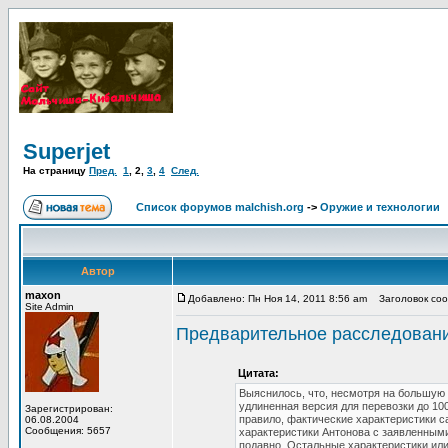
Superjet
На страницу
Пред.
1
,
2
,
3
,
4
След.
Список форумов malchish.org
->
Оружие и технологии
Автор
maxon
Добавлено: Пн Ноя 14, 2011 8:56 am
Заголовок сооб
Site Admin
Предварительное расследовани
Цитата:
Выяснилось, что, несмотря на большую 
удлиненная версия для перевозки до 100
Зарегистрирован:
правило, фактические характеристики с
06.08.2004
Сообщения: 5657
характеристики Антонова с заявленными
подавно. Остальные характеристики или