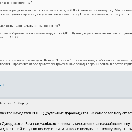
о к его производству?
авалась редукторная часть этого двигателя, и КМПО готово к производству. Мы провел
ы приступить к производству испытательного стенда! Но остановились, потому что это 
таки есть шанс начать сотрудничество?
ссии и Украины, и как позиционируется ОДК… Думаю, корпорация не захочет отдавать к
лет - ВК-800.
о есть свои плюсы и минусы. Кстати, "Газпром" сторонник того, чтобы мы не входили
ополист - практически все двигателестроительные заводы страны вошли в состав корп
tml
щения: Re: Superjet
качестве находятся ВПП, РД(рулежные дорожки),стоянки самолетов могу сказ
 Суперджетов,Боингов,Аэрбасов развивать качественно авиасообщения внутр
м двигателей тянут на полосу тягачем. И после посадки на стоянку тянут тяг