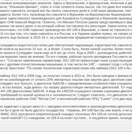
сколько конкурирующих аналогов. Здесь и бразильские, и французские, японские и да
исле, "Ильюшин-финанс", спрос в этом сегменте очень высок, так что даже все компан
нашего самолета, который мог бы занять серьезную долю в этой нише авиарынка, тем 
ерджета. Более того, производство самолета в Воронеже на Воронежском Акционерно
аналог единственного произведенного для Аэрофлота Суперджета) в Воронеже производ
дент ОАК Алексей Федотов. Понятно, что Михаил Погосян (ранее представлявшего фир
ачено так много денег и на который сейчас поставлена его репутация. Заместитель г
сетовал, что ОАК тормозит производство АН-148 в Воронеже, а также не торопится с
 И это при том, что такие самолеты и в России, и в Украине крайне нужны, не говоря у
горчить еще больше: в 2015-16 гг. на ульяновском предприятии планируется выпуск ро
уперджета недостаточно низка для обеспечения надлежащих характеристик самолета 
ля полета на высотах 10 тыс. м. и более. Стало быть, более низкий эшелон, более плот
ле проекта Суперджет знали еще за 6 лет до этого. Еще в 2005 г. руководитель рабоч
ов выразил такое же мнение. По его словам, рабочая группа президиума Госсовета з
мест. "Согласно заявленным параметрам, SSJ-100 не превосходит ныне существующи
а с другими отечественными машинами, в том числе Ан-148", - говорил тогда г-н Кул
ктор Христенко: "По своим техническим характеристикам оба лайнера (SSJ-100 и Ан-1
айнер SSJ-100 в 2008 году, но получил только в 2011-м. Это было поводом к финанс
ен на освобождение от уплаты 20% импортных пошлин при закупке двух десятков самол
Суперджет все буксует, а двигатели SaM146 с определенными особенностями специал
, встал вопрос, куда девать эту прорву дорогостоящих импортных двигателей. Тут на
 АН-158 двигателями SaM146. А ведь Ан-148/158 оснащался своими хорошими двигате
требований по низкой шумности и экономичности. Следует отметить, что двигатели 
апорожские рабочие ОАО "Мотор Сич" и московский рабочие НПЦ "Салют" (эти два пред
и задвигают и душат вместе с заводами-изготовителями и производителями двигателей
сли бы в деле не было другого государства - Украины, АН-148 был бы уже мертв, и ни 
 МАКС-2011 разгорелся отвратительный скандал, поскольку АН-158 не хотели допускат
 такой помпой? Со скандалом, но 158-й на взлет пустили... в неудобное время, посред