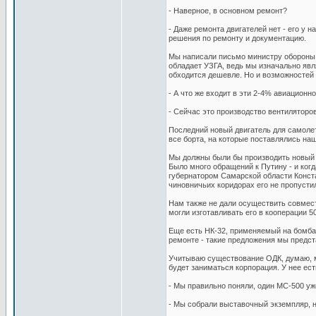
- Наверное, в основном ремонт?
- Даже ремонта двигателей нет - его у 
решения по ремонту и документацию.
Мы написали письмо министру обороны о
обладает УЗГА, ведь мы изначально явл
обходится дешевле. Но и возможностей
- А что же входит в эти 2-4% авиационн
- Сейчас это производство вентиляторов
Последний новый двигатель для самолет
все борта, на которые поставлялись наш
Мы должны были бы производить новый д
Было много обращений к Путину - и ко
губернатором Самарской области Конста
чиновничьих коридорах его не пропусти
Нам также не дали осуществить совмест
могли изготавливать его в кооперации 5
Еще есть НК-32, применяемый на бомбар
ремонте - такие предложения мы предст
Учитываю существование ОДК, думаю, мы
будет заниматься корпорация. У нее ест
- Мы правильно поняли, один МС-500 уж
- Мы собрали выставочный экземпляр, н