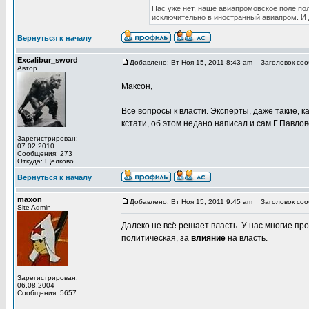
Нас уже нет, наше авиапромовское поле по
исключительно в иностранный авиапром. И 
Вернуться к началу
Excalibur_sword
Добавлено: Вт Ноя 15, 2011 8:43 am
Заголовок сооб
Автор
Максон,
Все вопросы к власти. Эксперты, даже такие, к
кстати, об этом недано написал и сам Г.Павло
Зарегистрирован:
07.02.2010
Сообщения: 273
Откуда: Щелково
Вернуться к началу
maxon
Добавлено: Вт Ноя 15, 2011 9:45 am
Заголовок сооб
Site Admin
Далеко не всё решает власть. У нас многие пр
политическая, за
влияние
на власть.
Зарегистрирован:
06.08.2004
Сообщения: 5657