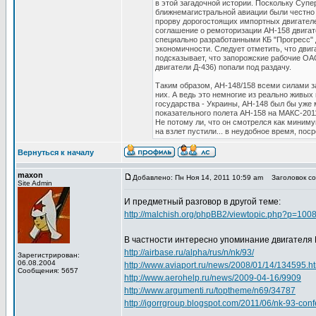
в этой загадочной истории. Поскольку Суп
ближнемагистральной авиации были честно 
прорву дорогостоящих импортных двигателе
соглашение о ремоторизации АН-158 двигат
специально разработанными КБ "Прогресс" 
экономичности. Следует отметить, что дви
подсказывает, что запорожские рабочие ОА
двигатели Д-436) попали под раздачу.
Таким образом, АН-148/158 всеми силами з
них. А ведь это немногие из реально живых 
государства - Украины, АН-148 был бы уже 
показательного полета АН-158 на МАКС-2011
Не потому ли, что он смотрелся как миниму
на взлет пустили... в неудобное время, пос
Вернуться к началу
maxon
Добавлено: Пн Ноя 14, 2011 10:59 am
Заголовок соо
Site Admin
И предметный разговор в другой теме:
http://malchish.org/phpBB2/viewtopic.php?p=10
В частности интересно упоминание двигателя 
http://airbase.ru/alpha/rus/n/nk/93/
Зарегистрирован:
06.08.2004
http://www.aviaport.ru/news/2008/01/14/134595.h
Сообщения: 5657
http://www.aerohelp.ru/news/2009-04-16/9909
http://www.argumenti.ru/toptheme/n69/34787
http://igorrgroup.blogspot.com/2011/06/nk-93-con