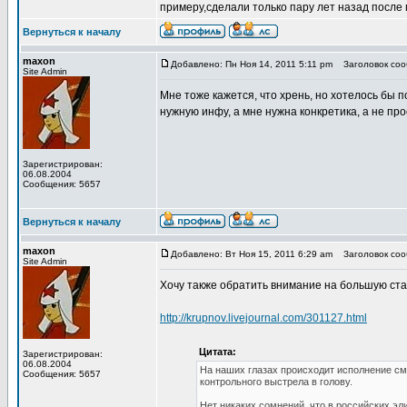
примеру,сделали только пару лет назад после
Вернуться к началу
maxon
Добавлено: Пн Ноя 14, 2011 5:11 pm
Заголовок сооб
Site Admin
Мне тоже кажется, что хрень, но хотелось бы 
нужную инфу, а мне нужна конкретика, а не пр
Зарегистрирован:
06.08.2004
Сообщения: 5657
Вернуться к началу
maxon
Добавлено: Вт Ноя 15, 2011 6:29 am
Заголовок сооб
Site Admin
Хочу также обратить внимание на большую ста
http://krupnov.livejournal.com/301127.html
Цитата:
Зарегистрирован:
06.08.2004
На наших глазах происходит исполнение см
Сообщения: 5657
контрольного выстрела в голову.
Нет никаких сомнений, что в российских эл