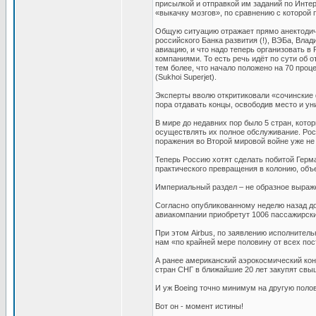
присылкой и отправкой им заданий по Интер
«выкачку мозгов», по сравнению с которой
Общую ситуацию отражает прямо анектодичн
российского Банка развития (!), ВЭБа, Вла
авиацию, и что надо теперь организовать 
компаниями. То есть речь идёт по сути об 
тем более, что начало положено на 70 пр
(Sukhoi Superjet).
Эксперты вволю откритиковали «сочинские 
пора отдавать концы, освободив место и ун
В мире до недавних пор было 5 стран, кот
осуществлять их полное обслуживание. Рос
поражения во Второй мировой войне уже не
Теперь Россию хотят сделать побитой Герм
практического превращения в колонию, объ
Империальный раздел – не образное выражен
Согласно опубликованному неделю назад до
авиакомпании приобретут 1006 пассажирски
При этом Airbus, по заявлению исполнител
нам «по крайней мере половину от всех пос
А ранее американский аэрокосмический кон
стран СНГ в ближайшие 20 лет закупят свы
И уж Boeing точно минимум на другую полов
Вот он - момент истины!