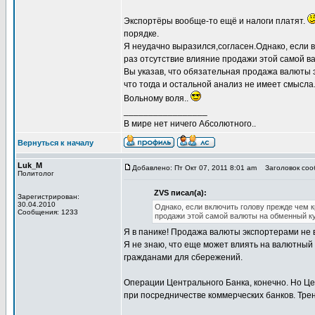
Экспортёры вообще-то ещё и налоги платят.
порядке.
Я неудачно выразился,согласен.Однако, если в
раз отсутствие влияние продажи этой самой в
Вы указав, что обязательная продажа валюты э
что тогда и остальной анализ не имеет смысла
Вольному воля..
_________________
В мире нет ничего Абсолютного..
Вернуться к началу
Luk_M
Добавлено: Пт Окт 07, 2011 8:01 am
Заголовок соо
Политолог
ZVS писал(а):
Зарегистрирован:
30.04.2010
Однако, если включить голову прежде чем к
Сообщения: 1233
продажи этой самой валюты на обменный ку
Я в панике! Продажа валюты экспортерами не 
Я не знаю, что еще может влиять на валютный
гражданами для сбережений.
Операции Центрального Банка, конечно. Но Ц
при посредничестве коммерческих банков. Трен