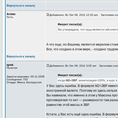
Вернуться к началу
Arslan
Добавлено: Вс Окт 09, 2011 12:33 am
Заголовок со
Гость
Фикрет писал(а):
Вы утверждали, что труд является абсолю
А что еще, по-Вашему, является мерилом стои
Все, что создано в этом мире, - создано трудо
Вернуться к началу
igrek
Добавлено: Вс Окт 09, 2011 3:05 am
Заголовок соо
Политик
Фикрет писал(а):
Зарегистрирован: 05.11.2008
Сообщения: 753
когда
М2=ЗВР
, монетизация>100%, а курс k
Откуда: Минск, Белоруссия
У Вас здесь ошибка. В формуле М2=ЗВР имеется
иностранной валюте. Поэтому их здесь нельзя 
Вы намекали, что именно в этом у Максона прот
противоречия-то нет — размерности там разн
равенстве этой массы и ЗВР.
Кстати, у Вас есть ещё одна ошибка. В форму