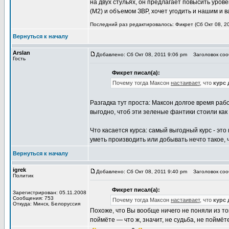
на двух стульях, он предлагает повысить уро
(М2) и объемом ЗВР, хочет угодить и нашим и 
Последний раз редактировалось: Фикрет (Сб Окт 08, 20
Вернуться к началу
Arslan
Добавлено: Сб Окт 08, 2011 9:06 pm
Заголовок соо
Гость
Фикрет писал(а):
Почему тогда Максон
настаивает
, что
курс 
Разгадка тут проста: Максон долгое время рабо
выгодно, чтоб эти зеленые фантики стоили ка
Что касается курса: самый выгодный курс - это
уметь производить или добывать нечто такое, ч
Вернуться к началу
igrek
Добавлено: Сб Окт 08, 2011 9:40 pm
Заголовок соо
Политик
Фикрет писал(а):
Зарегистрирован: 05.11.2008
Сообщения: 753
Почему тогда Максон
настаивает
, что
курс 
Откуда: Минск, Белоруссия
Похоже, что Вы вообще ничего не поняли из то
поймёте — что ж, значит, не судьба, не поймёте