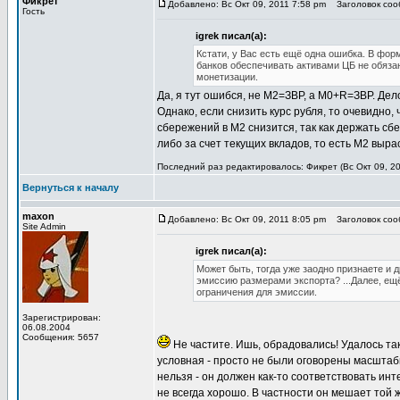
Фикрет
Добавлено: Вс Окт 09, 2011 7:58 pm
Заголовок соо
Гость
igrek писал(а):
Кстати, у Вас есть ещё одна ошибка. В фо
банков обеспечивать активами ЦБ не обяза
монетизации.
Да, я тут ошибся, не М2=ЗВР, а М0+R=ЗВР. Дело 
Однако, если снизить курс рубля, то очевидно,
сбережений в М2 снизится, так как держать сб
либо за счет текущих вкладов, то есть М2 выра
Последний раз редактировалось: Фикрет (Вс Окт 09, 20
Вернуться к началу
maxon
Добавлено: Вс Окт 09, 2011 8:05 pm
Заголовок соо
Site Admin
igrek писал(а):
Может быть, тогда уже заодно признаете и
эмиссию размерами экспорта? ...Далее, ещ
ограничения для эмиссии.
Зарегистрирован:
06.08.2004
Сообщения: 5657
Не частите. Ишь, обрадовались! Удалось так
условная - просто не были оговорены масшта
нельзя - он должен как-то соответствовать ин
не всегда хорошо. В частности он мешает той