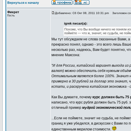
Вернуться к началу
Фикрет
Добавлено: Сб Окт 08, 2011 10:31 pm
Заголовок со
Гость
igrek писал(а):
Похоже, что Вы вообще ничего не поняли из 
поймёте — что ж, значит, не судьба, не пой
Мы тут обсуждаем не слова сказанные Вами, 
прекрасно понял, однако - это всего лишь Ва
несколько раз, надеюсь, Вам будет понятно, чт
мнение Максона:
"И для России, китайский вариант выхода из 
валют) можно обеспечить себя нужным объём
Оптимальным является более 100%. Значит н
примерно в 30 рублей за доллар это значит, 
кстати, и раскручена китайская экономика -
Как Вы думаете, почему
курс должен быть 75 
написано, что курс рубля должен быть 75 руб. 
отличный пример
мудрой экономической пол
...Если не поймете, значит не судьба, не пойм
границ я уже убедился, в дискуссии с Вами по 
единственным мерилом стоимости.