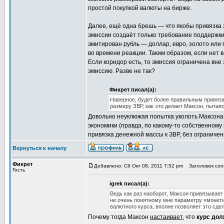
простой покупкой валюты на бирже.
Далее, ещё одна брешь — что якобы привязка 
эмиссии создаёт только требование поддержки
эмитирован рубль — доллар, евро, золото или 
во времени реакции. Таким образом, если нет 
Если коридор есть, то эмиссия ограничена вне 
эмиссию. Разве не так?
Фикрет писал(а):
Наверное, будет более правильным привяза
размеру ЗВР, как это делает Максон, пытая
Довольно неуклюжая попытка уколоть Максона.
экономики (правда, по какому-то собственному
привязка денежной массы к ЗВР, без ограничен
Вернуться к началу
Фикрет
Добавлено: Сб Окт 08, 2011 7:52 pm
Заголовок соо
Гость
igrek писал(а):
Ведь как раз наоборот, Максон привязывае
не очень понятному мне параметру «монетиз
валютного курса, вполне позволяет это сде
Почему тогда Максон
настаивает
, что
курс дол