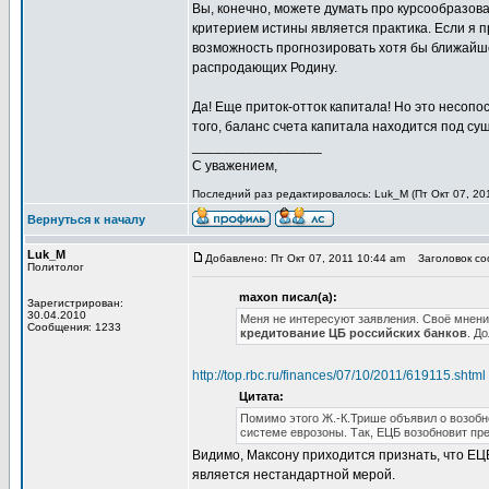
Вы, конечно, можете думать про курсообразован
критерием истины является практика. Если я п
возможность прогнозировать хотя бы ближайше
распродающих Родину.
Да! Еще приток-отток капитала! Но это несо
того, баланс счета капитала находится под су
_________________
С уважением,
Последний раз редактировалось: Luk_M (Пт Окт 07, 201
Вернуться к началу
Luk_M
Добавлено: Пт Окт 07, 2011 10:44 am
Заголовок со
Политолог
maxon писал(а):
Зарегистрирован:
30.04.2010
Меня не интересуют заявления. Своё мнение
Сообщения: 1233
кредитование ЦБ российских банков
. Д
http://top.rbc.ru/finances/07/10/2011/619115.shtml
Цитата:
Помимо этого Ж.-К.Трише объявил о возоб
системе еврозоны. Так, ЕЦБ возобновит пр
Видимо, Максону приходится признать, что ЕЦБ 
является нестандартной мерой.