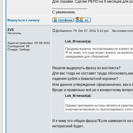
Для справки. Сделки РЕПО на 6 месяцев для р
_________________
С уважением,
Вернуться к началу
ZVS
Добавлено: Пт Окт 07, 2011 5:12 pm
Заголовок соо
Читатель
Luk_M писал(а):
Зарегистрирован: 05.06.2011
Сообщения: 39
Продажа валюты экспортерами не влияет н
Откуда: Сибирь
Я не знаю, что еще может влиять на валют
гражданами для сбережений.
Решили выдернуть фразу из контекста?
Для вас тогда не составит труда обосновать,
падения рубля к бивалютной корзине?
Или данное утверждение сфероконично, как и 
Вроде и правильно всё,но к конкретному вопрос
Luk_M писал(а):
Однако критерием истины является практика
получаю возможность прогнозировать хотя
И к чему это общая фраза?Если намекаете на н
интересней будет..
_________________