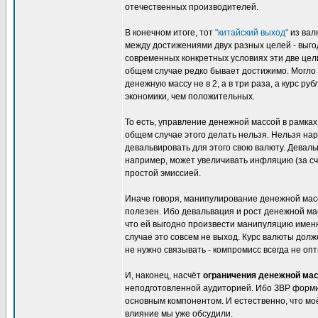
отечественных производителей.
В конечном итоге, тот
"китайский выход"
из вал
между достижениями двух разных целей - выго
современных конкретных условиях эти две цели 
общем случае редко бывает достижимо. Могло 
денежную массу не в 2, а в три раза, а курс р
экономики, чем положительных.
То есть, управление денежной массой в рамках 
общем случае этого делать нельзя. Нельзя на
девальвировать для этого свою валюту. Деваль
например, может увеличивать инфляцию (за сч
простой эмиссией.
Иначе говоря, манипулирование денежной масс
полезен. Ибо девальвация и рост денежной ма
что ей выгодно произвести манипуляцию именн
случае это совсем не выход. Курс валюты долж
не нужно связывать - компромисс всегда не оп
И, наконец, насчёт
ограничения денежной ма
неподготовленной аудиторией. Ибо ЗВР форми
основным компонентом. И естественно, что мо
влияние мы уже обсудили.