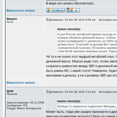
В мире нет ничего Абсолютного..
Вернуться к началу
Фикрет
Добавлено: Сб Окт 08, 2011 9:05 am
Заголовок соо
Гость
maxon писал(а):
И для России, китайский вариант выхода и
нужным объёмом денежной массы. Сейчас у
нужно коэффициент k увеличить на 150% мин
должен быть 75 рублей за доллар! Вот тако
экономической политики. Её валюта заниже
этим Китай завоевал мировые рынки. Хоро
Чё та я не понял этот мудрый китайский опыт.
денежной массе. Максон ради того, чтобы увел
сохранить равенство между ЗВР и денежной мас
быть равны М2, с какой стати? Наверное, буд
экономики в деньгах, а не к размеру ЗВР, как э
Вернуться к началу
igrek
Добавлено: Сб Окт 08, 2011 3:13 pm
Заголовок соо
Политик
maxon писал(а):
Зарегистрирован: 05.11.2008
Сообщения: 753
Вообще-то правильно подмечено! Молодец, 
Откуда: Минск, Белоруссия
Может быть, тогда уже заодно признаете и др
эмиссию размерами экспорта? Ведь на самом д