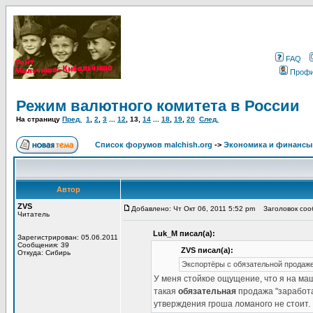
FAQ
Проф
Режим валютного комитета в России
На страницу
Пред.
1
,
2
,
3
...
12
,
13
,
14
...
18
,
19
,
20
След.
Список форумов malchish.org
->
Экономика и финансы
Автор
ZVS
Добавлено: Чт Окт 06, 2011 5:52 pm
Заголовок соо
Читатель
Luk_M писал(а):
Зарегистрирован: 05.06.2011
Сообщения: 39
ZVS писал(а):
Откуда: Сибирь
Экспортёры с обязательной продаж
У меня стойкое ощущение, что я на ма
такая
обязательная
продажа "заработа
утверждения гроша ломаного не стоит.