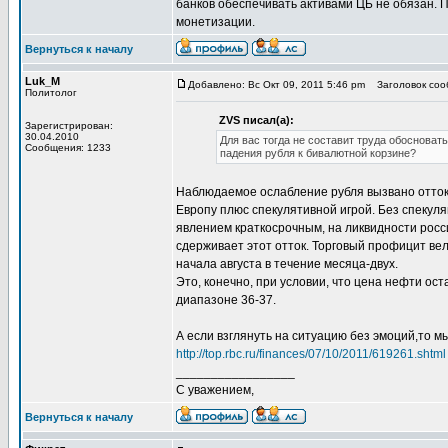
банков обеспечивать активами ЦБ не обязан. П
монетизации.
Вернуться к началу
Luk_M
Добавлено: Вс Окт 09, 2011 5:46 pm
Заголовок соо
Политолог
ZVS писал(а):
Зарегистрирован:
30.04.2010
Для вас тогда не составит труда обоснова
Сообщения: 1233
падения рубля к бивалютной корзине?
Наблюдаемое ослабление рубля вызвано оттоко
Европу плюс спекулятивной игрой. Без спекуля
явлением краткосрочным, на ликвидности росси
сдерживает этот отток. Торговый профицит вели
начала августа в течение месяца-двух.
Это, конечно, при условии, что цена нефти ос
диапазоне 36-37.
А если взглянуть на ситуацию без эмоций,то 
http://top.rbc.ru/finances/07/10/2011/619261.shtml
_________________
С уважением,
Вернуться к началу