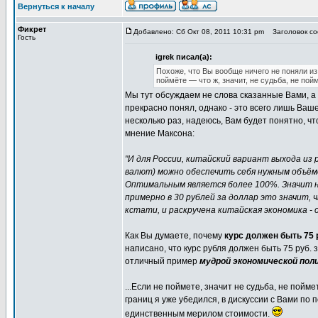
Вернуться к началу
Фикрет
Добавлено: Сб Окт 08, 2011 10:31 pm
Заголовок со
Гость
igrek писал(а):
Похоже, что Вы вообще ничего не поняли из 
поймёте — что ж, значит, не судьба, не пой
Мы тут обсуждаем не слова сказанные Вами, 
прекрасно понял, однако - это всего лишь Ва
несколько раз, надеюсь, Вам будет понятно, чт
мнение Максона:
"И для России, китайский вариант выхода из 
валют) можно обеспечить себя нужным объём
Оптимальным является более 100%. Значит н
примерно в 30 рублей за доллар это значит, 
кстати, и раскручена китайская экономика -
Как Вы думаете, почему
курс должен быть 75 
написано, что курс рубля должен быть 75 руб. 
отличный пример
мудрой экономической пол
...Если не поймете, значит не судьба, не пойм
границ я уже убедился, в дискуссии с Вами по 
единственным мерилом стоимости.