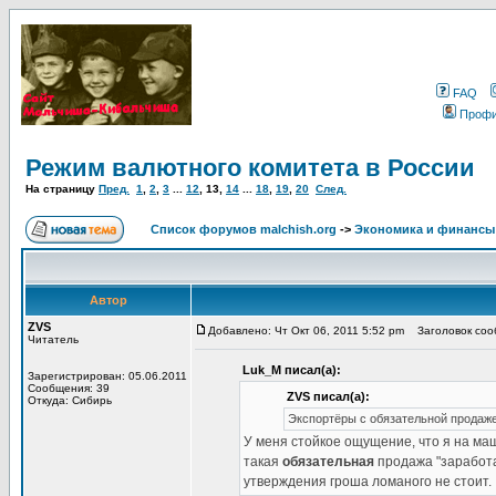
FAQ
Проф
Режим валютного комитета в России
На страницу
Пред.
1
,
2
,
3
...
12
,
13
,
14
...
18
,
19
,
20
След.
Список форумов malchish.org
->
Экономика и финансы
Автор
ZVS
Добавлено: Чт Окт 06, 2011 5:52 pm
Заголовок соо
Читатель
Luk_M писал(а):
Зарегистрирован: 05.06.2011
Сообщения: 39
ZVS писал(а):
Откуда: Сибирь
Экспортёры с обязательной продаж
У меня стойкое ощущение, что я на ма
такая
обязательная
продажа "заработа
утверждения гроша ломаного не стоит.