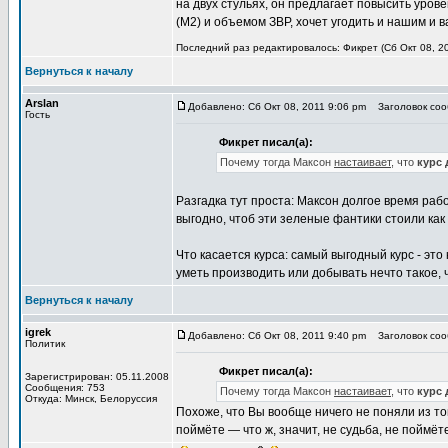
на двух стульях, он предлагает повысить уро
(М2) и объемом ЗВР, хочет угодить и нашим и 
Последний раз редактировалось: Фикрет (Сб Окт 08, 20
Вернуться к началу
Arslan
Добавлено: Сб Окт 08, 2011 9:06 pm
Заголовок соо
Гость
Фикрет писал(а):
Почему тогда Максон
настаивает
, что
курс 
Разгадка тут проста: Максон долгое время рабо
выгодно, чтоб эти зеленые фантики стоили ка
Что касается курса: самый выгодный курс - это
уметь производить или добывать нечто такое, ч
Вернуться к началу
igrek
Добавлено: Сб Окт 08, 2011 9:40 pm
Заголовок соо
Политик
Фикрет писал(а):
Зарегистрирован: 05.11.2008
Сообщения: 753
Почему тогда Максон
настаивает
, что
курс 
Откуда: Минск, Белоруссия
Похоже, что Вы вообще ничего не поняли из то
поймёте — что ж, значит, не судьба, не поймёте