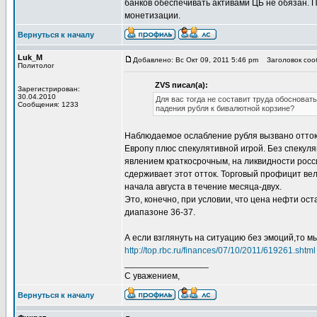
банков обеспечивать активами ЦБ не обязан. П
монетизации.
Вернуться к началу
Luk_M
Добавлено: Вс Окт 09, 2011 5:46 pm
Заголовок соо
Политолог
ZVS писал(а):
Зарегистрирован:
30.04.2010
Для вас тогда не составит труда обоснова
Сообщения: 1233
падения рубля к бивалютной корзине?
Наблюдаемое ослабление рубля вызвано оттоко
Европу плюс спекулятивной игрой. Без спекуля
явлением краткосрочным, на ликвидности росси
сдерживает этот отток. Торговый профицит вели
начала августа в течение месяца-двух.
Это, конечно, при условии, что цена нефти ос
диапазоне 36-37.
А если взглянуть на ситуацию без эмоций,то 
http://top.rbc.ru/finances/07/10/2011/619261.shtml
_________________
С уважением,
Вернуться к началу