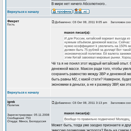
В мире нет ничего Абсолютного..
Вернуться к началу
Фикрет
Добавлено: Сб Окт 08, 2011 9:05 am
Заголовок соо
Гость
maxon писал(а):
И для России, китайский вариант выхода и
нужным объёмом денежной массы. Сейчас у
нужно коэффициент k увеличить на 150% мин
должен быть 75 рублей за доллар! Вот тако
экономической политики. Её валюта заниже
этим Китай завоевал мировые рынки. Хоро
Чё та я не понял этот мудрый китайский опыт.
денежной массе. Максон ради того, чтобы увел
сохранить равенство между ЗВР и денежной мас
быть равны М2, с какой стати? Наверное, буд
экономики в деньгах, а не к размеру ЗВР, как э
Вернуться к началу
igrek
Добавлено: Сб Окт 08, 2011 3:13 pm
Заголовок соо
Политик
maxon писал(а):
Зарегистрирован: 05.11.2008
Сообщения: 753
Вообще-то правильно подмечено! Молодец, 
Откуда: Минск, Белоруссия
Может быть, тогда уже заодно признаете и др
эмиссию размерами экспорта? Ведь на самом д