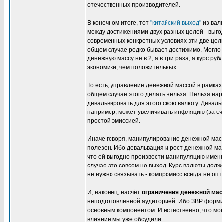
отечественных производителей.
В конечном итоге, тот
"китайский выход"
из вал
между достижениями двух разных целей - выго
современных конкретных условиях эти две цели 
общем случае редко бывает достижимо. Могло 
денежную массу не в 2, а в три раза, а курс р
экономики, чем положительных.
То есть, управление денежной массой в рамках 
общем случае этого делать нельзя. Нельзя на
девальвировать для этого свою валюту. Деваль
например, может увеличивать инфляцию (за сч
простой эмиссией.
Иначе говоря, манипулирование денежной масс
полезен. Ибо девальвация и рост денежной ма
что ей выгодно произвести манипуляцию именн
случае это совсем не выход. Курс валюты долж
не нужно связывать - компромисс всегда не оп
И, наконец, насчёт
ограничения денежной ма
неподготовленной аудиторией. Ибо ЗВР форми
основным компонентом. И естественно, что мо
влияние мы уже обсудили.