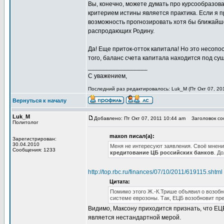
Вы, конечно, можете думать про курсообразован
критерием истины является практика. Если я п
возможность прогнозировать хотя бы ближайше
распродающих Родину.
Да! Еще приток-отток капитала! Но это несо
того, баланс счета капитала находится под су
_________________
С уважением,
Последний раз редактировалось: Luk_M (Пт Окт 07, 201
Вернуться к началу
Luk_M
Добавлено: Пт Окт 07, 2011 10:44 am
Заголовок со
Политолог
maxon писал(а):
Зарегистрирован:
30.04.2010
Меня не интересуют заявления. Своё мнение
Сообщения: 1233
кредитование ЦБ российских банков
. Д
http://top.rbc.ru/finances/07/10/2011/619115.shtml
Цитата:
Помимо этого Ж.-К.Трише объявил о возоб
системе еврозоны. Так, ЕЦБ возобновит пр
Видимо, Максону приходится признать, что ЕЦБ 
является нестандартной мерой.