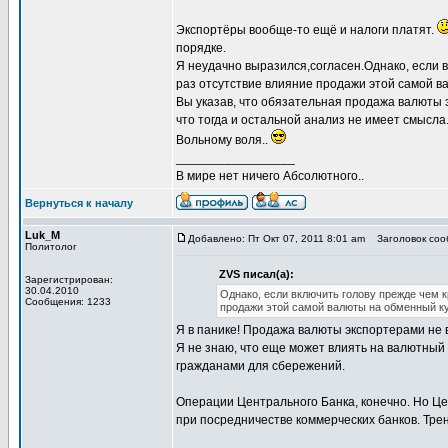
Экспортёры вообще-то ещё и налоги платят.
порядке.
Я неудачно выразился,согласен.Однако, если в
раз отсутствие влияние продажи этой самой в
Вы указав, что обязательная продажа валюты э
что тогда и остальной анализ не имеет смысла
Вольному воля..
_________________
В мире нет ничего Абсолютного..
Вернуться к началу
Luk_M
Добавлено: Пт Окт 07, 2011 8:01 am
Заголовок соо
Политолог
ZVS писал(а):
Зарегистрирован:
30.04.2010
Однако, если включить голову прежде чем к
Сообщения: 1233
продажи этой самой валюты на обменный ку
Я в панике! Продажа валюты экспортерами не 
Я не знаю, что еще может влиять на валютный
гражданами для сбережений.
Операции Центрального Банка, конечно. Но Ц
при посредничестве коммерческих банков. Трен