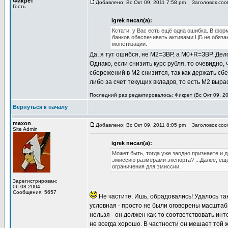
Фикрет
Добавлено: Вс Окт 09, 2011 7:58 pm
Заголовок соо
Гость
igrek писал(а):
Кстати, у Вас есть ещё одна ошибка. В фо
банков обеспечивать активами ЦБ не обяза
монетизации.
Да, я тут ошибся, не М2=ЗВР, а М0+R=ЗВР. Дело 
Однако, если снизить курс рубля, то очевидно,
сбережений в М2 снизится, так как держать сб
либо за счет текущих вкладов, то есть М2 выра
Последний раз редактировалось: Фикрет (Вс Окт 09, 20
Вернуться к началу
maxon
Добавлено: Вс Окт 09, 2011 8:05 pm
Заголовок соо
Site Admin
igrek писал(а):
Может быть, тогда уже заодно признаете и
эмиссию размерами экспорта? ...Далее, ещ
ограничения для эмиссии.
Зарегистрирован:
06.08.2004
Сообщения: 5657
Не частите. Ишь, обрадовались! Удалось так
условная - просто не были оговорены масшта
нельзя - он должен как-то соответствовать ин
не всегда хорошо. В частности он мешает той