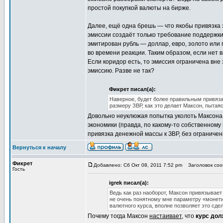
простой покупкой валюты на бирже.
Далее, ещё одна брешь — что якобы привязка 
эмиссии создаёт только требование поддержки
эмитирован рубль — доллар, евро, золото или 
во времени реакции. Таким образом, если нет 
Если коридор есть, то эмиссия ограничена вне 
эмиссию. Разве не так?
Фикрет писал(а):
Наверное, будет более правильным привяза
размеру ЗВР, как это делает Максон, пытая
Довольно неуклюжая попытка уколоть Максона.
экономики (правда, по какому-то собственному
привязка денежной массы к ЗВР, без ограничен
Вернуться к началу
Фикрет
Добавлено: Сб Окт 08, 2011 7:52 pm
Заголовок соо
Гость
igrek писал(а):
Ведь как раз наоборот, Максон привязывае
не очень понятному мне параметру «монетиз
валютного курса, вполне позволяет это сде
Почему тогда Максон
настаивает
, что
курс дол