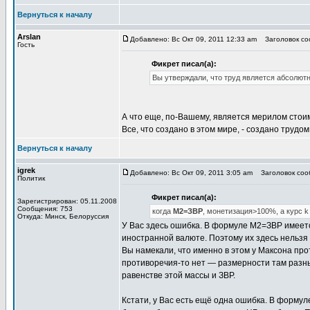
Вернуться к началу
Arslan
Добавлено: Вс Окт 09, 2011 12:33 am
Заголовок со
Гость
Фикрет писал(а):
Вы утверждали, что труд является абсолю
А что еще, по-Вашему, является мерилом стои
Все, что создано в этом мире, - создано трудо
Вернуться к началу
igrek
Добавлено: Вс Окт 09, 2011 3:05 am
Заголовок соо
Политик
Фикрет писал(а):
Зарегистрирован: 05.11.2008
Сообщения: 753
когда
М2=ЗВР
, монетизация>100%, а курс k
Откуда: Минск, Белоруссия
У Вас здесь ошибка. В формуле М2=ЗВР имеется
иностранной валюте. Поэтому их здесь нельзя 
Вы намекали, что именно в этом у Максона прот
противоречия-то нет — размерности там разн
равенстве этой массы и ЗВР.
Кстати, у Вас есть ещё одна ошибка. В форму