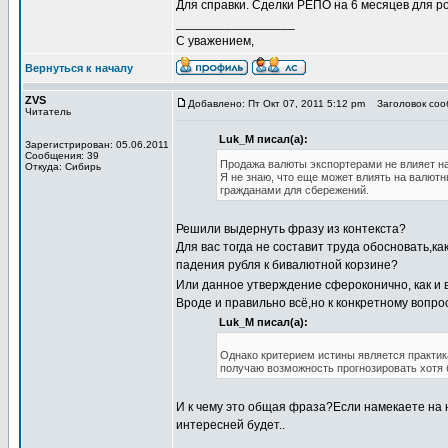
Для справки. Сделки РЕПО на 6 месяцев для р
_________________
С уважением,
Вернуться к началу
ZVS
Добавлено: Пт Окт 07, 2011 5:12 pm
Заголовок соо
Читатель
Luk_M писал(а):
Зарегистрирован: 05.06.2011
Сообщения: 39
Продажа валюты экспортерами не влияет н
Откуда: Сибирь
Я не знаю, что еще может влиять на валют
гражданами для сбережений.
Решили выдернуть фразу из контекста?
Для вас тогда не составит труда обосновать,
падения рубля к бивалютной корзине?
Или данное утверждение сфероконично, как и 
Вроде и правильно всё,но к конкретному вопрос
Luk_M писал(а):
Однако критерием истины является практика
получаю возможность прогнозировать хотя
И к чему это общая фраза?Если намекаете на н
интересней будет..
_________________