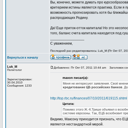
Вы, конечно, можете думать про курсообразован
критерием истины является практика. Если я п
возможность прогнозировать хотя бы ближайше
распродающих Родину.
Да! Еще приток-отток капитала! Но это несо
того, баланс счета капитала находится под су
_________________
С уважением,
Последний раз редактировалось: Luk_M (Пт Окт 07, 201
Вернуться к началу
Luk_M
Добавлено: Пт Окт 07, 2011 10:44 am
Заголовок со
Политолог
maxon писал(а):
Зарегистрирован:
30.04.2010
Меня не интересуют заявления. Своё мнение
Сообщения: 1233
кредитование ЦБ российских банков
. Д
http://top.rbc.ru/finances/07/10/2011/619115.shtml
Цитата:
Помимо этого Ж.-К.Трише объявил о возоб
системе еврозоны. Так, ЕЦБ возобновит пр
Видимо, Максону приходится признать, что ЕЦБ 
является нестандартной мерой.