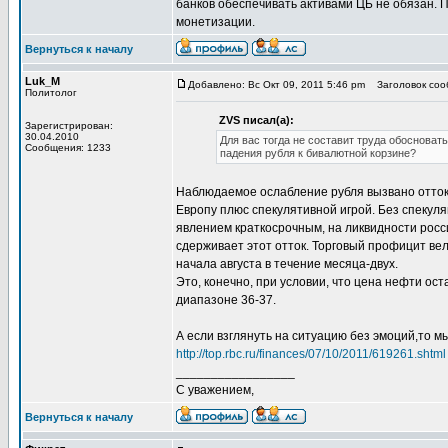
банков обеспечивать активами ЦБ не обязан. П
монетизации.
Вернуться к началу
Luk_M
Добавлено: Вс Окт 09, 2011 5:46 pm
Заголовок соо
Политолог
ZVS писал(а):
Зарегистрирован:
30.04.2010
Для вас тогда не составит труда обоснова
Сообщения: 1233
падения рубля к бивалютной корзине?
Наблюдаемое ослабление рубля вызвано оттоко
Европу плюс спекулятивной игрой. Без спекуля
явлением краткосрочным, на ликвидности росси
сдерживает этот отток. Торговый профицит вели
начала августа в течение месяца-двух.
Это, конечно, при условии, что цена нефти ос
диапазоне 36-37.
А если взглянуть на ситуацию без эмоций,то 
http://top.rbc.ru/finances/07/10/2011/619261.shtml
_________________
С уважением,
Вернуться к началу