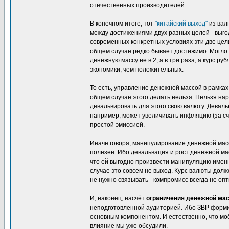
отечественных производителей.
В конечном итоге, тот
"китайский выход"
из вал
между достижениями двух разных целей - выго
современных конкретных условиях эти две цели 
общем случае редко бывает достижимо. Могло 
денежную массу не в 2, а в три раза, а курс р
экономики, чем положительных.
То есть, управление денежной массой в рамках 
общем случае этого делать нельзя. Нельзя на
девальвировать для этого свою валюту. Деваль
например, может увеличивать инфляцию (за сч
простой эмиссией.
Иначе говоря, манипулирование денежной масс
полезен. Ибо девальвация и рост денежной ма
что ей выгодно произвести манипуляцию именн
случае это совсем не выход. Курс валюты долж
не нужно связывать - компромисс всегда не оп
И, наконец, насчёт
ограничения денежной ма
неподготовленной аудиторией. Ибо ЗВР форми
основным компонентом. И естественно, что мо
влияние мы уже обсудили.