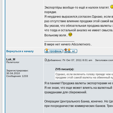
Экспортёры вообще-то ещё и налоги платят.
порядке.
Я неудачно выразился,согласен.Однако, если в
раз отсутствие влияние продажи этой самой в
Вы указав, что обязательная продажа валюты э
что тогда и остальной анализ не имеет смысла
Вольному воля..
_________________
В мире нет ничего Абсолютного..
Вернуться к началу
Luk_M
Добавлено: Пт Окт 07, 2011 8:01 am
Заголовок соо
Политолог
ZVS писал(а):
Зарегистрирован:
30.04.2010
Однако, если включить голову прежде чем к
Сообщения: 1233
продажи этой самой валюты на обменный ку
Я в панике! Продажа валюты экспортерами не 
Я не знаю, что еще может влиять на валютный
гражданами для сбережений.
Операции Центрального Банка, конечно. Но Ц
при посредничестве коммерческих банков. Трен