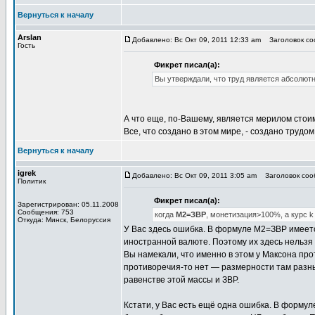
Вернуться к началу
Arslan
Добавлено: Вс Окт 09, 2011 12:33 am
Заголовок со
Гость
Фикрет писал(а):
Вы утверждали, что труд является абсолю
А что еще, по-Вашему, является мерилом стои
Все, что создано в этом мире, - создано трудо
Вернуться к началу
igrek
Добавлено: Вс Окт 09, 2011 3:05 am
Заголовок соо
Политик
Фикрет писал(а):
Зарегистрирован: 05.11.2008
Сообщения: 753
когда
М2=ЗВР
, монетизация>100%, а курс k
Откуда: Минск, Белоруссия
У Вас здесь ошибка. В формуле М2=ЗВР имеется
иностранной валюте. Поэтому их здесь нельзя 
Вы намекали, что именно в этом у Максона прот
противоречия-то нет — размерности там разн
равенстве этой массы и ЗВР.
Кстати, у Вас есть ещё одна ошибка. В форму