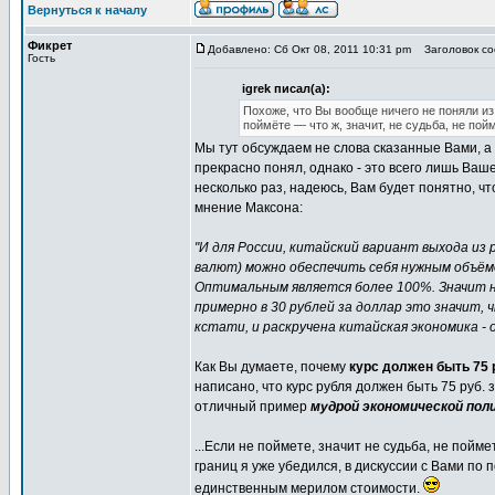
Вернуться к началу
Фикрет
Добавлено: Сб Окт 08, 2011 10:31 pm
Заголовок со
Гость
igrek писал(а):
Похоже, что Вы вообще ничего не поняли из 
поймёте — что ж, значит, не судьба, не пой
Мы тут обсуждаем не слова сказанные Вами, 
прекрасно понял, однако - это всего лишь Ва
несколько раз, надеюсь, Вам будет понятно, чт
мнение Максона:
"И для России, китайский вариант выхода из 
валют) можно обеспечить себя нужным объём
Оптимальным является более 100%. Значит н
примерно в 30 рублей за доллар это значит, 
кстати, и раскручена китайская экономика -
Как Вы думаете, почему
курс должен быть 75 
написано, что курс рубля должен быть 75 руб. 
отличный пример
мудрой экономической пол
...Если не поймете, значит не судьба, не пойм
границ я уже убедился, в дискуссии с Вами по 
единственным мерилом стоимости.