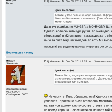
Фикрет
Добавлено: Вс Окт 09, 2011 7:58 pm
Заголовок соо
Гость
igrek писал(а):
Кстати, у Вас есть ещё одна ошибка. В фо
банков обеспечивать активами ЦБ не обяза
монетизации.
Да, я тут ошибся, не М2=ЗВР, а М0+R=ЗВР. Дело 
Однако, если снизить курс рубля, то очевидно,
сбережений в М2 снизится, так как держать сб
либо за счет текущих вкладов, то есть М2 выра
Последний раз редактировалось: Фикрет (Вс Окт 09, 20
Вернуться к началу
maxon
Добавлено: Вс Окт 09, 2011 8:05 pm
Заголовок соо
Site Admin
igrek писал(а):
Может быть, тогда уже заодно признаете и
эмиссию размерами экспорта? ...Далее, ещ
ограничения для эмиссии.
Зарегистрирован:
06.08.2004
Сообщения: 5657
Не частите. Ишь, обрадовались! Удалось так
условная - просто не были оговорены масшта
нельзя - он должен как-то соответствовать ин
не всегда хорошо. В частности он мешает той