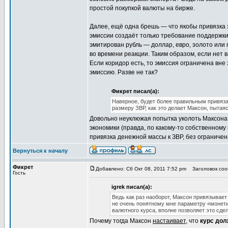
простой покупкой валюты на бирже.
Далее, ещё одна брешь — что якобы привязка 
эмиссии создаёт только требование поддержки
эмитирован рубль — доллар, евро, золото или 
во времени реакции. Таким образом, если нет 
Если коридор есть, то эмиссия ограничена вне 
эмиссию. Разве не так?
Фикрет писал(а):
Наверное, будет более правильным привяза
размеру ЗВР, как это делает Максон, пытая
Довольно неуклюжая попытка уколоть Максона.
экономики (правда, по какому-то собственному
привязка денежной массы к ЗВР, без ограничен
Вернуться к началу
Фикрет
Добавлено: Сб Окт 08, 2011 7:52 pm
Заголовок соо
Гость
igrek писал(а):
Ведь как раз наоборот, Максон привязывае
не очень понятному мне параметру «монетиз
валютного курса, вполне позволяет это сде
Почему тогда Максон
настаивает
, что
курс дол