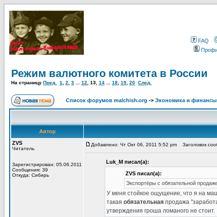
FAQ
Проф
Режим валютного комитета в России
На страницу
Пред.
1
,
2
,
3
...
12
,
13
,
14
...
18
,
19
,
20
След.
Список форумов malchish.org
->
Экономика и финансы
Автор
ZVS
Добавлено: Чт Окт 06, 2011 5:52 pm
Заголовок соо
Читатель
Luk_M писал(а):
Зарегистрирован: 05.06.2011
Сообщения: 39
ZVS писал(а):
Откуда: Сибирь
Экспортёры с обязательной продаж
У меня стойкое ощущение, что я на ма
такая
обязательная
продажа "заработа
утверждения гроша ломаного не стоит.