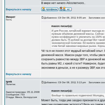
В мире нет ничего Абсолютного..
Вернуться к началу
Фикрет
Добавлено: Сб Окт 08, 2011 9:05 am
Заголовок соо
Гость
maxon писал(а):
И для России, китайский вариант выхода и
нужным объёмом денежной массы. Сейчас у
нужно коэффициент k увеличить на 150% мин
должен быть 75 рублей за доллар! Вот тако
экономической политики. Её валюта заниже
этим Китай завоевал мировые рынки. Хоро
Чё та я не понял этот мудрый китайский опыт.
денежной массе. Максон ради того, чтобы увел
сохранить равенство между ЗВР и денежной мас
быть равны М2, с какой стати? Наверное, буд
экономики в деньгах, а не к размеру ЗВР, как э
Вернуться к началу
igrek
Добавлено: Сб Окт 08, 2011 3:13 pm
Заголовок соо
Политик
maxon писал(а):
Зарегистрирован: 05.11.2008
Сообщения: 753
Вообще-то правильно подмечено! Молодец, 
Откуда: Минск, Белоруссия
Может быть, тогда уже заодно признаете и др
эмиссию размерами экспорта? Ведь на самом д