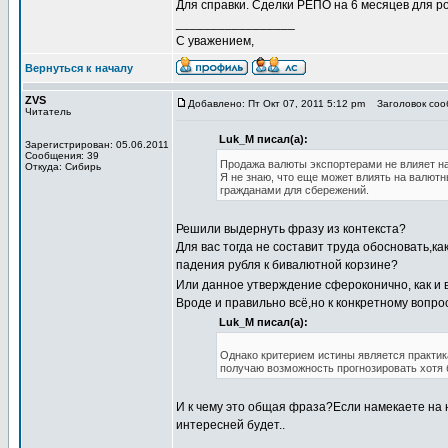
Для справки. Сделки РЕПО на 6 месяцев для р
_________________
С уважением,
Вернуться к началу
ZVS
Добавлено: Пт Окт 07, 2011 5:12 pm
Заголовок соо
Читатель
Luk_M писал(а):
Зарегистрирован: 05.06.2011
Сообщения: 39
Продажа валюты экспортерами не влияет н
Откуда: Сибирь
Я не знаю, что еще может влиять на валют
гражданами для сбережений.
Решили выдернуть фразу из контекста?
Для вас тогда не составит труда обосновать,
падения рубля к бивалютной корзине?
Или данное утверждение сфероконично, как и 
Вроде и правильно всё,но к конкретному вопрос
Luk_M писал(а):
Однако критерием истины является практика
получаю возможность прогнозировать хотя
И к чему это общая фраза?Если намекаете на н
интересней будет..
_________________