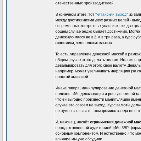
отечественных производителей.
В конечном итоге, тот
"китайский выход"
из вал
между достижениями двух разных целей - выго
современных конкретных условиях эти две цели 
общем случае редко бывает достижимо. Могло 
денежную массу не в 2, а в три раза, а курс р
экономики, чем положительных.
То есть, управление денежной массой в рамках 
общем случае этого делать нельзя. Нельзя на
девальвировать для этого свою валюту. Деваль
например, может увеличивать инфляцию (за сч
простой эмиссией.
Иначе говоря, манипулирование денежной масс
полезен. Ибо девальвация и рост денежной ма
что ей выгодно произвести манипуляцию именн
случае это совсем не выход. Курс валюты долж
не нужно связывать - компромисс всегда не оп
И, наконец, насчёт
ограничения денежной ма
неподготовленной аудиторией. Ибо ЗВР форми
основным компонентом. И естественно, что мо
влияние мы уже обсудили.