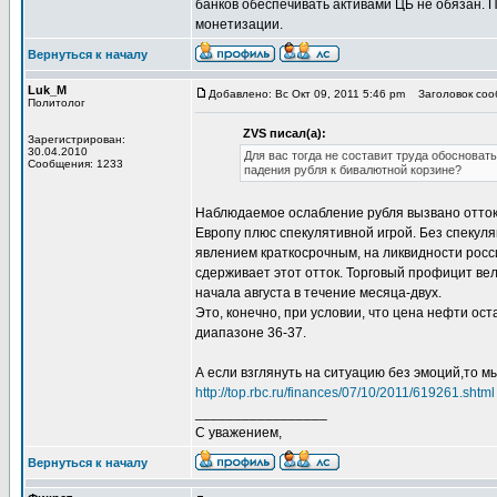
банков обеспечивать активами ЦБ не обязан. П
монетизации.
Вернуться к началу
Luk_M
Добавлено: Вс Окт 09, 2011 5:46 pm
Заголовок соо
Политолог
ZVS писал(а):
Зарегистрирован:
30.04.2010
Для вас тогда не составит труда обоснова
Сообщения: 1233
падения рубля к бивалютной корзине?
Наблюдаемое ослабление рубля вызвано оттоко
Европу плюс спекулятивной игрой. Без спекуля
явлением краткосрочным, на ликвидности росси
сдерживает этот отток. Торговый профицит вели
начала августа в течение месяца-двух.
Это, конечно, при условии, что цена нефти ос
диапазоне 36-37.
А если взглянуть на ситуацию без эмоций,то 
http://top.rbc.ru/finances/07/10/2011/619261.shtml
_________________
С уважением,
Вернуться к началу