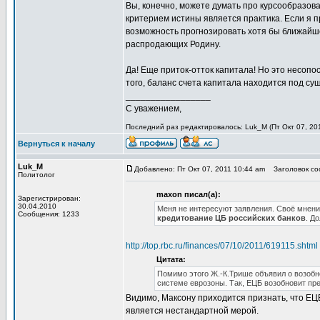
Вы, конечно, можете думать про курсообразован
критерием истины является практика. Если я п
возможность прогнозировать хотя бы ближайше
распродающих Родину.
Да! Еще приток-отток капитала! Но это несо
того, баланс счета капитала находится под су
_________________
С уважением,
Последний раз редактировалось: Luk_M (Пт Окт 07, 201
Вернуться к началу
Luk_M
Добавлено: Пт Окт 07, 2011 10:44 am
Заголовок со
Политолог
maxon писал(а):
Зарегистрирован:
30.04.2010
Меня не интересуют заявления. Своё мнение
Сообщения: 1233
кредитование ЦБ российских банков
. Д
http://top.rbc.ru/finances/07/10/2011/619115.shtml
Цитата:
Помимо этого Ж.-К.Трише объявил о возоб
системе еврозоны. Так, ЕЦБ возобновит пр
Видимо, Максону приходится признать, что ЕЦБ 
является нестандартной мерой.