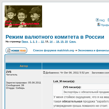
FAQ
Проф
Режим валютного комитета в России
На страницу
Пред.
1
,
2
,
3
...
12
,
13
,
14
...
18
,
19
,
20
След.
Список форумов malchish.org
->
Экономика и финансы
Автор
ZVS
Добавлено: Чт Окт 06, 2011 5:52 pm
Заголовок соо
Читатель
Luk_M писал(а):
Зарегистрирован: 05.06.2011
Сообщения: 39
ZVS писал(а):
Откуда: Сибирь
Экспортёры с обязательной продаж
У меня стойкое ощущение, что я на ма
такая
обязательная
продажа "заработа
утверждения гроша ломаного не стоит.