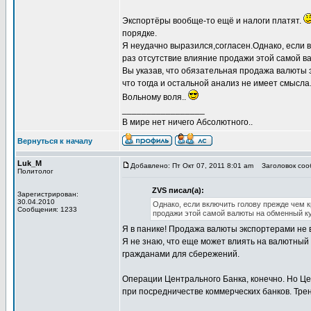
Экспортёры вообще-то ещё и налоги платят.
порядке.
Я неудачно выразился,согласен.Однако, если в
раз отсутствие влияние продажи этой самой в
Вы указав, что обязательная продажа валюты э
что тогда и остальной анализ не имеет смысла
Вольному воля..
_________________
В мире нет ничего Абсолютного..
Вернуться к началу
Luk_M
Добавлено: Пт Окт 07, 2011 8:01 am
Заголовок соо
Политолог
ZVS писал(а):
Зарегистрирован:
30.04.2010
Однако, если включить голову прежде чем к
Сообщения: 1233
продажи этой самой валюты на обменный ку
Я в панике! Продажа валюты экспортерами не 
Я не знаю, что еще может влиять на валютный
гражданами для сбережений.
Операции Центрального Банка, конечно. Но Ц
при посредничестве коммерческих банков. Трен