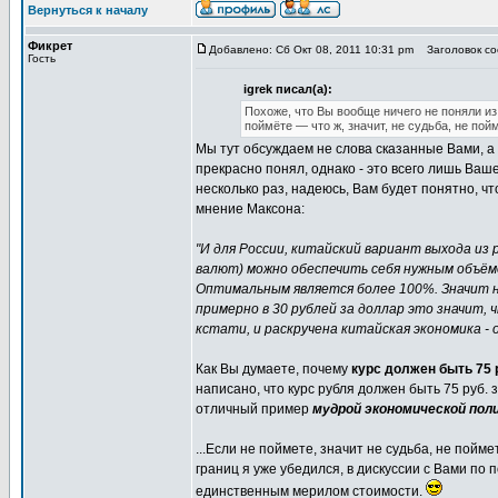
Вернуться к началу
Фикрет
Добавлено: Сб Окт 08, 2011 10:31 pm
Заголовок со
Гость
igrek писал(а):
Похоже, что Вы вообще ничего не поняли из 
поймёте — что ж, значит, не судьба, не пой
Мы тут обсуждаем не слова сказанные Вами, 
прекрасно понял, однако - это всего лишь Ва
несколько раз, надеюсь, Вам будет понятно, чт
мнение Максона:
"И для России, китайский вариант выхода из 
валют) можно обеспечить себя нужным объём
Оптимальным является более 100%. Значит н
примерно в 30 рублей за доллар это значит, 
кстати, и раскручена китайская экономика -
Как Вы думаете, почему
курс должен быть 75 
написано, что курс рубля должен быть 75 руб. 
отличный пример
мудрой экономической пол
...Если не поймете, значит не судьба, не пойм
границ я уже убедился, в дискуссии с Вами по 
единственным мерилом стоимости.