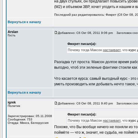
на двух стульях, он предлагает повысить уро
(М2) и объемом ЗВР, хочет угодить и нашим и 
Последний раз редактировалось: Фикрет (Сб Окт 08, 20
Вернуться к началу
Arslan
Добавлено: Сб Окт 08, 2011 9:06 pm
Заголовок соо
Гость
Фикрет писал(а):
Почему тогда Максон
настаивает
, что
курс 
Разгадка тут проста: Максон долгое время рабо
выгодно, чтоб эти зеленые фантики стоили ка
Что касается курса: самый выгодный курс - это
уметь производить или добывать нечто такое, ч
Вернуться к началу
igrek
Добавлено: Сб Окт 08, 2011 9:40 pm
Заголовок соо
Политик
Фикрет писал(а):
Зарегистрирован: 05.11.2008
Сообщения: 753
Почему тогда Максон
настаивает
, что
курс 
Откуда: Минск, Белоруссия
Похоже, что Вы вообще ничего не поняли из то
поймёте — что ж, значит, не судьба, не поймёте