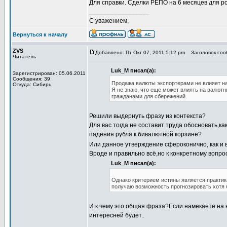
Для справки. Сделки РЕПО на 6 месяцев для р
_________________
С уважением,
Вернуться к началу
ZVS
Добавлено: Пт Окт 07, 2011 5:12 pm
Заголовок соо
Читатель
Luk_M писал(а):
Зарегистрирован: 05.06.2011
Сообщения: 39
Продажа валюты экспортерами не влияет н
Откуда: Сибирь
Я не знаю, что еще может влиять на валют
гражданами для сбережений.
Решили выдернуть фразу из контекста?
Для вас тогда не составит труда обосновать,
падения рубля к бивалютной корзине?
Или данное утверждение сфероконично, как и 
Вроде и правильно всё,но к конкретному вопрос
Luk_M писал(а):
Однако критерием истины является практика
получаю возможность прогнозировать хотя
И к чему это общая фраза?Если намекаете на н
интересней будет..
_________________