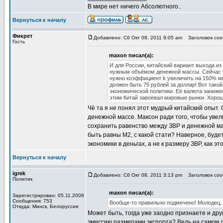
В мире нет ничего Абсолютного..
Вернуться к началу
Фикрет
Добавлено: Сб Окт 08, 2011 9:05 am
Заголовок соо
Гость
maxon писал(а):
И для России, китайский вариант выхода и
нужным объёмом денежной массы. Сейчас у
нужно коэффициент k увеличить на 150% мин
должен быть 75 рублей за доллар! Вот тако
экономической политики. Её валюта заниже
этим Китай завоевал мировые рынки. Хоро
Чё та я не понял этот мудрый китайский опыт.
денежной массе. Максон ради того, чтобы увел
сохранить равенство между ЗВР и денежной мас
быть равны М2, с какой стати? Наверное, буд
экономики в деньгах, а не к размеру ЗВР, как э
Вернуться к началу
igrek
Добавлено: Сб Окт 08, 2011 3:13 pm
Заголовок соо
Политик
maxon писал(а):
Зарегистрирован: 05.11.2008
Сообщения: 753
Вообще-то правильно подмечено! Молодец, 
Откуда: Минск, Белоруссия
Может быть, тогда уже заодно признаете и др
эмиссию размерами экспорта? Ведь на самом д