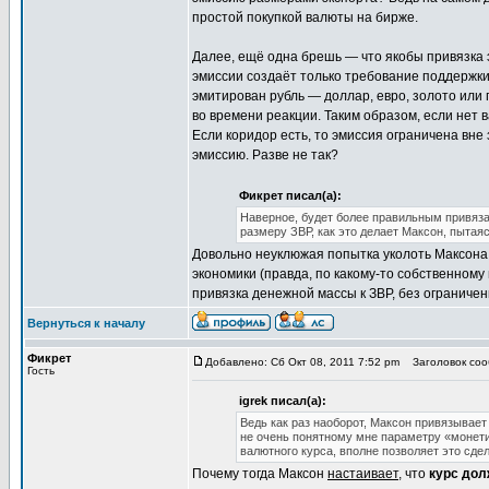
простой покупкой валюты на бирже.
Далее, ещё одна брешь — что якобы привязка 
эмиссии создаёт только требование поддержки
эмитирован рубль — доллар, евро, золото или 
во времени реакции. Таким образом, если нет 
Если коридор есть, то эмиссия ограничена вне 
эмиссию. Разве не так?
Фикрет писал(а):
Наверное, будет более правильным привяза
размеру ЗВР, как это делает Максон, пытая
Довольно неуклюжая попытка уколоть Максона.
экономики (правда, по какому-то собственному
привязка денежной массы к ЗВР, без ограничен
Вернуться к началу
Фикрет
Добавлено: Сб Окт 08, 2011 7:52 pm
Заголовок соо
Гость
igrek писал(а):
Ведь как раз наоборот, Максон привязывае
не очень понятному мне параметру «монетиз
валютного курса, вполне позволяет это сде
Почему тогда Максон
настаивает
, что
курс дол