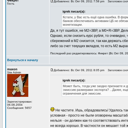
Фикрет
Добавлено: Вс Окт 09, 2011 7:58 pm
Заголовок соо
Гость
igrek писал(а):
Кстати, у Вас есть ещё одна ошибка. В фо
банков обеспечивать активами ЦБ не обяза
монетизации.
Да, я тут ошибся, не М2=ЗВР, а М0+R=ЗВР. Дело 
Однако, если снизить курс рубля, то очевидно,
сбережений в М2 снизится, так как держать сб
либо за счет текущих вкладов, то есть М2 выра
Последний раз редактировалось: Фикрет (Вс Окт 09, 20
Вернуться к началу
maxon
Добавлено: Вс Окт 09, 2011 8:05 pm
Заголовок соо
Site Admin
igrek писал(а):
Может быть, тогда уже заодно признаете и
эмиссию размерами экспорта? ...Далее, ещ
ограничения для эмиссии.
Зарегистрирован:
06.08.2004
Сообщения: 5657
Не частите. Ишь, обрадовались! Удалось так
условная - просто не были оговорены масшта
нельзя - он должен как-то соответствовать ин
не всегда хорошо. В частности он мешает той