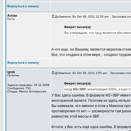
Вернуться к началу
Arslan
Добавлено: Вс Окт 09, 2011 12:33 am
Заголовок со
Гость
Фикрет писал(а):
Вы утверждали, что труд является абсолю
А что еще, по-Вашему, является мерилом стои
Все, что создано в этом мире, - создано трудо
Вернуться к началу
igrek
Добавлено: Вс Окт 09, 2011 3:05 am
Заголовок соо
Политик
Фикрет писал(а):
Зарегистрирован: 05.11.2008
Сообщения: 753
когда
М2=ЗВР
, монетизация>100%, а курс k
Откуда: Минск, Белоруссия
У Вас здесь ошибка. В формуле М2=ЗВР имеется
иностранной валюте. Поэтому их здесь нельзя 
Вы намекали, что именно в этом у Максона прот
противоречия-то нет — размерности там разн
равенстве этой массы и ЗВР.
Кстати, у Вас есть ещё одна ошибка. В форму