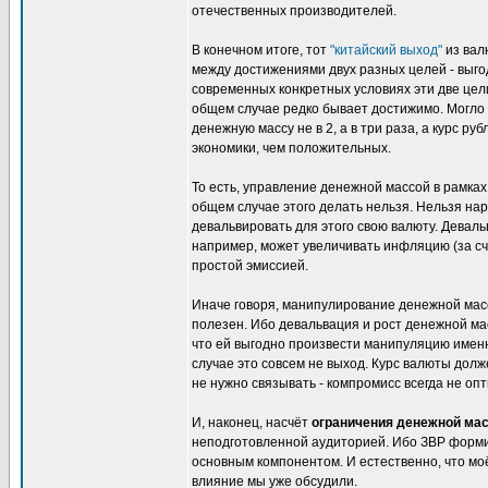
отечественных производителей.
В конечном итоге, тот
"китайский выход"
из вал
между достижениями двух разных целей - выго
современных конкретных условиях эти две цели 
общем случае редко бывает достижимо. Могло 
денежную массу не в 2, а в три раза, а курс р
экономики, чем положительных.
То есть, управление денежной массой в рамках 
общем случае этого делать нельзя. Нельзя на
девальвировать для этого свою валюту. Деваль
например, может увеличивать инфляцию (за сч
простой эмиссией.
Иначе говоря, манипулирование денежной масс
полезен. Ибо девальвация и рост денежной ма
что ей выгодно произвести манипуляцию именн
случае это совсем не выход. Курс валюты долж
не нужно связывать - компромисс всегда не оп
И, наконец, насчёт
ограничения денежной ма
неподготовленной аудиторией. Ибо ЗВР форми
основным компонентом. И естественно, что мо
влияние мы уже обсудили.