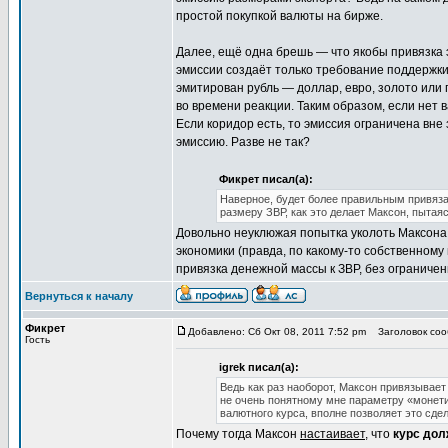
простой покупкой валюты на бирже.
Далее, ещё одна брешь — что якобы привязка 
эмиссии создаёт только требование поддержки
эмитирован рубль — доллар, евро, золото или 
во времени реакции. Таким образом, если нет 
Если коридор есть, то эмиссия ограничена вне 
эмиссию. Разве не так?
Фикрет писал(а):
Наверное, будет более правильным привяза
размеру ЗВР, как это делает Максон, пытая
Довольно неуклюжая попытка уколоть Максона.
экономики (правда, по какому-то собственному
привязка денежной массы к ЗВР, без ограничен
Вернуться к началу
Фикрет
Добавлено: Сб Окт 08, 2011 7:52 pm
Заголовок соо
Гость
igrek писал(а):
Ведь как раз наоборот, Максон привязывае
не очень понятному мне параметру «монетиз
валютного курса, вполне позволяет это сде
Почему тогда Максон
настаивает
, что
курс дол