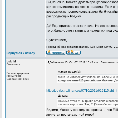
Вы, конечно, можете думать про курсообразован
критерием истины является практика. Если я п
возможность прогнозировать хотя бы ближайше
распродающих Родину.
Да! Еще приток-отток капитала! Но это несо
того, баланс счета капитала находится под су
_________________
С уважением,
Последний раз редактировалось: Luk_M (Пт Окт 07, 201
Вернуться к началу
Luk_M
Добавлено: Пт Окт 07, 2011 10:44 am
Заголовок со
Политолог
maxon писал(а):
Зарегистрирован:
30.04.2010
Меня не интересуют заявления. Своё мнение
Сообщения: 1233
кредитование ЦБ российских банков
. Д
http://top.rbc.ru/finances/07/10/2011/619115.shtml
Цитата:
Помимо этого Ж.-К.Трише объявил о возоб
системе еврозоны. Так, ЕЦБ возобновит пр
Видимо, Максону приходится признать, что ЕЦБ 
является нестандартной мерой.