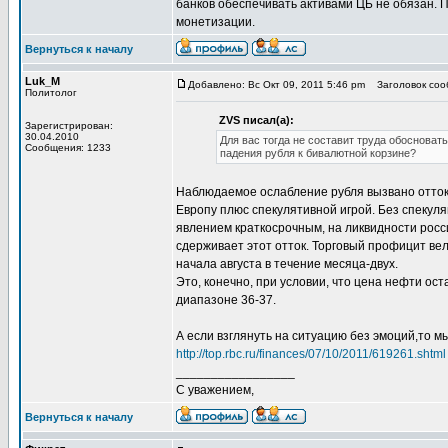
банков обеспечивать активами ЦБ не обязан. П
монетизации.
Вернуться к началу
Luk_M
Добавлено: Вс Окт 09, 2011 5:46 pm
Заголовок соо
Политолог
ZVS писал(а):
Зарегистрирован:
30.04.2010
Для вас тогда не составит труда обоснова
Сообщения: 1233
падения рубля к бивалютной корзине?
Наблюдаемое ослабление рубля вызвано оттоко
Европу плюс спекулятивной игрой. Без спекуля
явлением краткосрочным, на ликвидности росси
сдерживает этот отток. Торговый профицит вели
начала августа в течение месяца-двух.
Это, конечно, при условии, что цена нефти ос
диапазоне 36-37.
А если взглянуть на ситуацию без эмоций,то 
http://top.rbc.ru/finances/07/10/2011/619261.shtml
_________________
С уважением,
Вернуться к началу