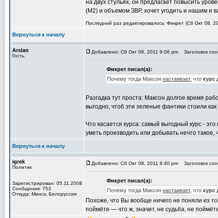
на двух стульях, он предлагает повысить уро
(М2) и объемом ЗВР, хочет угодить и нашим и 
Последний раз редактировалось: Фикрет (Сб Окт 08, 20
Вернуться к началу
Arslan
Добавлено: Сб Окт 08, 2011 9:06 pm
Заголовок соо
Гость
Фикрет писал(а):
Почему тогда Максон
настаивает
, что
курс 
Разгадка тут проста: Максон долгое время рабо
выгодно, чтоб эти зеленые фантики стоили ка
Что касается курса: самый выгодный курс - это
уметь производить или добывать нечто такое, ч
Вернуться к началу
igrek
Добавлено: Сб Окт 08, 2011 9:40 pm
Заголовок соо
Политик
Фикрет писал(а):
Зарегистрирован: 05.11.2008
Сообщения: 753
Почему тогда Максон
настаивает
, что
курс 
Откуда: Минск, Белоруссия
Похоже, что Вы вообще ничего не поняли из то
поймёте — что ж, значит, не судьба, не поймёте