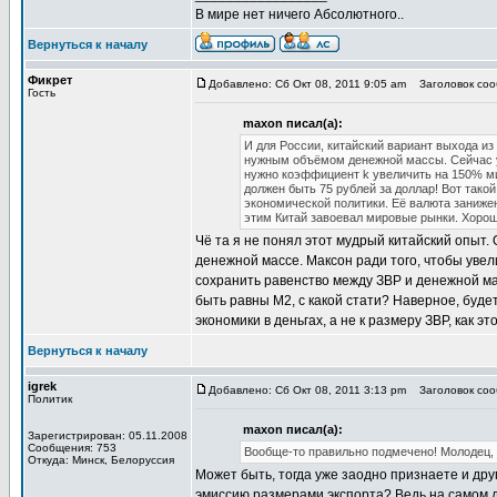
В мире нет ничего Абсолютного..
Вернуться к началу
Фикрет
Добавлено: Сб Окт 08, 2011 9:05 am
Заголовок соо
Гость
maxon писал(а):
И для России, китайский вариант выхода и
нужным объёмом денежной массы. Сейчас у
нужно коэффициент k увеличить на 150% мин
должен быть 75 рублей за доллар! Вот тако
экономической политики. Её валюта заниже
этим Китай завоевал мировые рынки. Хоро
Чё та я не понял этот мудрый китайский опыт.
денежной массе. Максон ради того, чтобы увел
сохранить равенство между ЗВР и денежной мас
быть равны М2, с какой стати? Наверное, буд
экономики в деньгах, а не к размеру ЗВР, как э
Вернуться к началу
igrek
Добавлено: Сб Окт 08, 2011 3:13 pm
Заголовок соо
Политик
maxon писал(а):
Зарегистрирован: 05.11.2008
Сообщения: 753
Вообще-то правильно подмечено! Молодец, 
Откуда: Минск, Белоруссия
Может быть, тогда уже заодно признаете и др
эмиссию размерами экспорта? Ведь на самом д