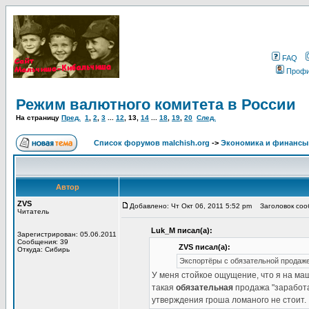
FAQ
Проф
Режим валютного комитета в России
На страницу
Пред.
1
,
2
,
3
...
12
,
13
,
14
...
18
,
19
,
20
След.
Список форумов malchish.org
->
Экономика и финансы
Автор
ZVS
Добавлено: Чт Окт 06, 2011 5:52 pm
Заголовок соо
Читатель
Luk_M писал(а):
Зарегистрирован: 05.06.2011
Сообщения: 39
ZVS писал(а):
Откуда: Сибирь
Экспортёры с обязательной продаж
У меня стойкое ощущение, что я на ма
такая
обязательная
продажа "заработа
утверждения гроша ломаного не стоит.