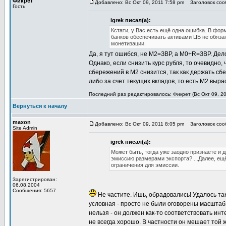
Фикрет
Добавлено: Вс Окт 09, 2011 7:58 pm
Заголовок соо
Гость
igrek писал(а):
Кстати, у Вас есть ещё одна ошибка. В фо
банков обеспечивать активами ЦБ не обяза
монетизации.
Да, я тут ошибся, не М2=ЗВР, а М0+R=ЗВР. Дело 
Однако, если снизить курс рубля, то очевидно,
сбережений в М2 снизится, так как держать сб
либо за счет текущих вкладов, то есть М2 выра
Последний раз редактировалось: Фикрет (Вс Окт 09, 20
Вернуться к началу
maxon
Добавлено: Вс Окт 09, 2011 8:05 pm
Заголовок соо
Site Admin
igrek писал(а):
Может быть, тогда уже заодно признаете и
эмиссию размерами экспорта? ...Далее, ещ
ограничения для эмиссии.
Зарегистрирован:
06.08.2004
Сообщения: 5657
Не частите. Ишь, обрадовались! Удалось так
условная - просто не были оговорены масшта
нельзя - он должен как-то соответствовать ин
не всегда хорошо. В частности он мешает той