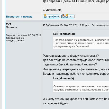
Для справки. Сделки РЕПО на 6 месяцев для р
_________________
С уважением,
Вернуться к началу
ZVS
Добавлено: Пт Окт 07, 2011 5:12 pm
Заголовок соо
Читатель
Luk_M писал(а):
Зарегистрирован: 05.06.2011
Сообщения: 39
Продажа валюты экспортерами не влияет н
Откуда: Сибирь
Я не знаю, что еще может влиять на валют
гражданами для сбережений.
Решили выдернуть фразу из контекста?
Для вас тогда не составит труда обосновать,
падения рубля к бивалютной корзине?
Или данное утверждение сфероконично, как и 
Вроде и правильно всё,но к конкретному вопрос
Luk_M писал(а):
Однако критерием истины является практика
получаю возможность прогнозировать хотя
И к чему это общая фраза?Если намекаете на н
интересней будет..
_________________