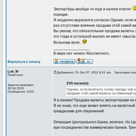
Экспортёры вообще-то ещё и налоги платят.
порядке.
Я неудачно выразился,согласен.Однако, если в
раз отсутствие влияние продажи этой самой в
Вы указав, что обязательная продажа валюты э
что тогда и остальной анализ не имеет смысла
Вольному воля..
_________________
В мире нет ничего Абсолютного..
Вернуться к началу
Luk_M
Добавлено: Пт Окт 07, 2011 8:01 am
Заголовок соо
Политолог
ZVS писал(а):
Зарегистрирован:
30.04.2010
Однако, если включить голову прежде чем к
Сообщения: 1233
продажи этой самой валюты на обменный ку
Я в панике! Продажа валюты экспортерами не 
Я не знаю, что еще может влиять на валютный
гражданами для сбережений.
Операции Центрального Банка, конечно. Но Ц
при посредничестве коммерческих банков. Трен