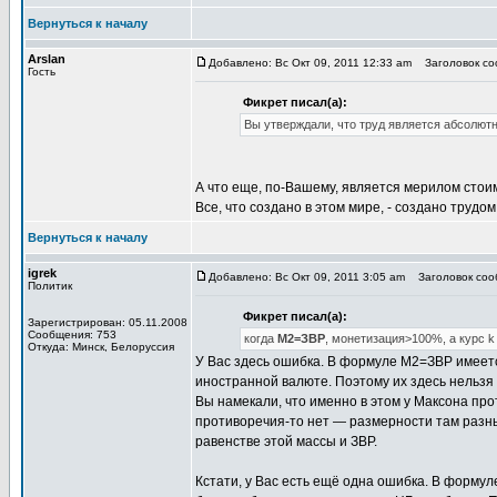
Вернуться к началу
Arslan
Добавлено: Вс Окт 09, 2011 12:33 am
Заголовок со
Гость
Фикрет писал(а):
Вы утверждали, что труд является абсолю
А что еще, по-Вашему, является мерилом стои
Все, что создано в этом мире, - создано трудо
Вернуться к началу
igrek
Добавлено: Вс Окт 09, 2011 3:05 am
Заголовок соо
Политик
Фикрет писал(а):
Зарегистрирован: 05.11.2008
Сообщения: 753
когда
М2=ЗВР
, монетизация>100%, а курс k
Откуда: Минск, Белоруссия
У Вас здесь ошибка. В формуле М2=ЗВР имеется
иностранной валюте. Поэтому их здесь нельзя 
Вы намекали, что именно в этом у Максона прот
противоречия-то нет — размерности там разн
равенстве этой массы и ЗВР.
Кстати, у Вас есть ещё одна ошибка. В форму