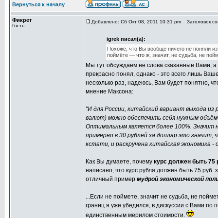
Вернуться к началу
Фикрет
Добавлено: Сб Окт 08, 2011 10:31 pm
Заголовок со
Гость
igrek писал(а):
Похоже, что Вы вообще ничего не поняли из 
поймёте — что ж, значит, не судьба, не пой
Мы тут обсуждаем не слова сказанные Вами, 
прекрасно понял, однако - это всего лишь Ва
несколько раз, надеюсь, Вам будет понятно, чт
мнение Максона:
"И для России, китайский вариант выхода из 
валют) можно обеспечить себя нужным объём
Оптимальным является более 100%. Значит н
примерно в 30 рублей за доллар это значит, 
кстати, и раскручена китайская экономика -
Как Вы думаете, почему
курс должен быть 75 
написано, что курс рубля должен быть 75 руб. 
отличный пример
мудрой экономической пол
...Если не поймете, значит не судьба, не пойм
границ я уже убедился, в дискуссии с Вами по 
единственным мерилом стоимости.