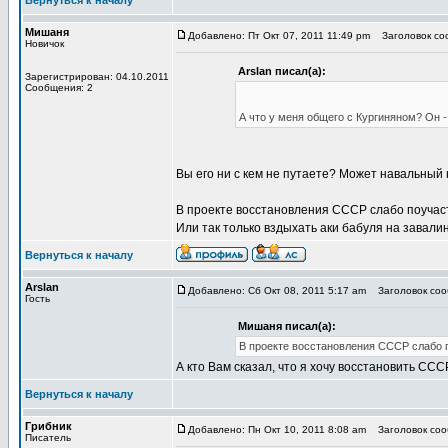
Вернуться к началу
Мишаня
Добавлено: Пт Окт 07, 2011 11:49 pm
Заголовок соо
Новичок
Arslan писал(а):
Зарегистрирован: 04.10.2011
Сообщения: 2
А что у меня общего с Кургиняном? Он 
Вы его ни с кем не путаете? Может навальный 
В проекте восстановления СССР слабо поучас
Или так только вздыхать аки бабуля на завали
Вернуться к началу
Arslan
Добавлено: Сб Окт 08, 2011 5:17 am
Заголовок сооб
Гость
Мишаня писал(а):
В проекте восстановления СССР слабо 
А кто Вам сказал, что я хочу восстановить ССС
Вернуться к началу
Грибник
Добавлено: Пн Окт 10, 2011 8:08 am
Заголовок сооб
Писатель