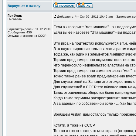
Вернуться к началу
Грибник
Добавлено: Чт Окт 06, 2011 10:46 am
Заголовок соо
Писатель
Если вы говорите "моя машина" - вы подразуме
Зарегистрирован: 11.12.2010
Если вы ее назовете "Эта машина" - вы подраз
Сообщения: 450
Откуда: инженер из СССР
Это игра на подтекстах используется в т.н. н
Эта наука широко использовалась врагом в иде
Тогда же, как один из элементов лингвистичес
Термин преднамеренно подменял понятие гос.
Что переносило недовольство властями на стр
Термин преднамеренно заменил слова "моя" на 
Точно также ранее враги преднамеренно вместо
Для слушателей на Западе это отождествляло 
Для слушателей в СССР это вбивало клин меж
Таких отравленных оборотов было напридуман
Когда такие термины распространяют платные 
А за даром и по собственной воле - ... (как бы 
Вообщем Arslan, вам осталось только произнес
Кстати, я тоже из СССР.
Только я точно знаю, что моя страна (сторона, 