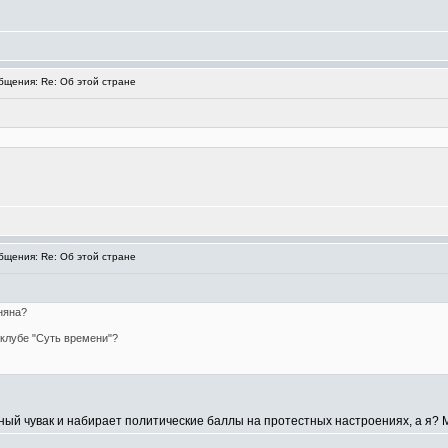
щения: Re: Об этой стране
щения: Re: Об этой стране
няна?
клубе "Суть времени"?
чный чувак и набирает политические баллы на протестных настроениях, а я? 