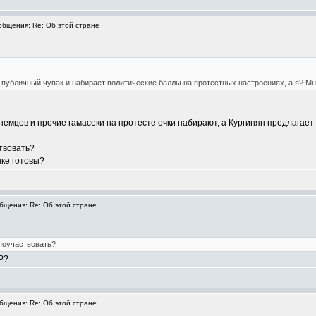
бщения: Re: Об этой стране
- публичный чувак и набирает политические баллы на протестных настроениях, а я? Мн
немцов и прочие гамасеки на протесте очки набирают, а Кургинян предлагает 
твовать?
нке готовы?
щения: Re: Об этой стране
поучаствовать?
Р?
щения: Re: Об этой стране