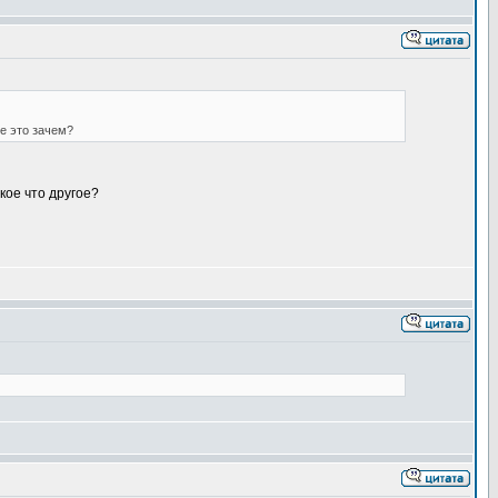
е это зачем?
кое что другое?