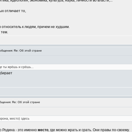
тика, идеология, экономика, культура, наука, личности во власти,...
ых отличает то,
ю относитель к людям, причем не худшим.
 тем.
бщения: Re: Об этой стране
де ты жрёшь и срёшь...
дбирает
щения: Re: Об этой стране
орона, место) здесь
го Родина - это именно
место
, где можно жрать и срать. Они правы по-своему.