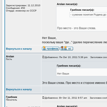
Arslan писал(а):
Зарегистрирован: 11.12.2010
Сообщения: 450
Грибник писал(а):
Откуда: инженер из СССР
- сужение понятия Родина до
Про место - это Ваши слова.
Нет Ваши,
поскольку ваше "где..." (далее перечисление
Вернуться к началу
Arslan
Добавлено: Пн Окт 10, 2011 5:36 pm
Заголовок сооб
Гость
Грибник писал(а):
Нет Ваши
Это Ваши слова. Про место и стороне именно 
Вернуться к началу
Грибник
Добавлено: Вт Окт 11, 2011 9:57 am
Заголовок сооб
Писатель
Arslan писал(а):