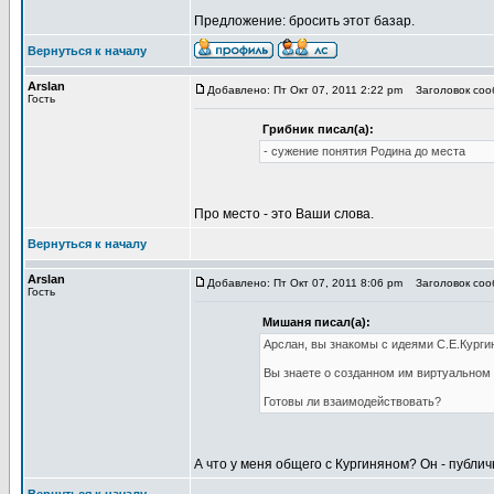
Предложение: бросить этот базар.
Вернуться к началу
Arslan
Добавлено: Пт Окт 07, 2011 2:22 pm
Заголовок сооб
Гость
Грибник писал(а):
- сужение понятия Родина до места
Про место - это Ваши слова.
Вернуться к началу
Arslan
Добавлено: Пт Окт 07, 2011 8:06 pm
Заголовок сооб
Гость
Мишаня писал(а):
Арслан, вы знакомы с идеями С.Е.Курги
Вы знаете о созданном им виртуальном 
Готовы ли взаимодействовать?
А что у меня общего с Кургиняном? Он - публи