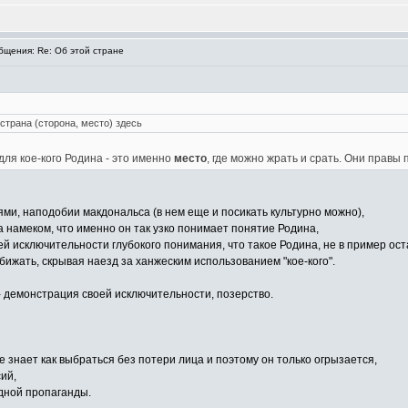
щения: Re: Об этой стране
 страна (сторона, место) здесь
 для кое-кого Родина - это именно
место
, где можно жрать и срать. Они правы 
ями, наподобии макдональса (в нем еще и посикать культурно можно),
 намеком, что именно он так узко понимает понятие Родина,
й исключительности глубокого понимания, что такое Родина, не в пример ос
 обижать, скрывая наезд за ханжеским использованием "кое-кого".
- демонстрация своей исключительности, позерство.
 не знает как выбраться без потери лица и поэтому он только огрызается,
ий,
дной пропаганды.