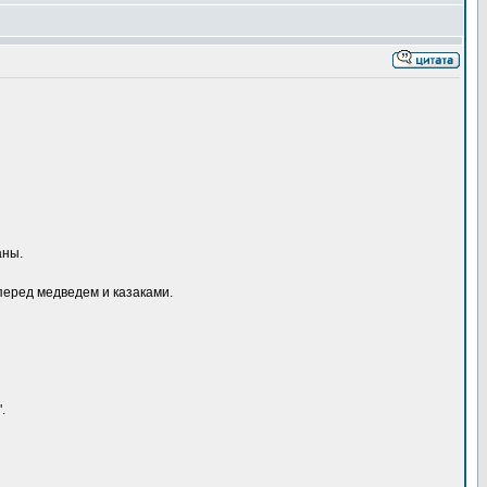
аны.
перед медведем и казаками.
.