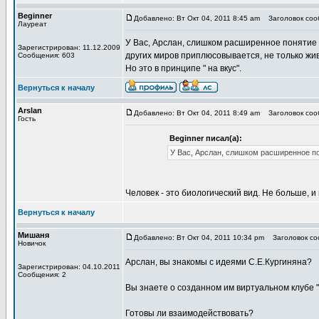
Beginner
Добавлено: Вт Окт 04, 2011 8:45 am
Заголовок сооб
Лауреат
У Вас, Арслан, слишком расширенное понятие 
Зарегистрирован: 11.12.2009
других миров приплюсовывается, не только жи
Сообщения: 603
Но это в принципе " на вкус".
Вернуться к началу
Arslan
Добавлено: Вт Окт 04, 2011 8:49 am
Заголовок сооб
Гость
Beginner писал(а):
У Вас, Арслан, слишком расширенное по
Человек - это биологический вид. Не больше, и
Вернуться к началу
Мишаня
Добавлено: Вт Окт 04, 2011 10:34 pm
Заголовок соо
Новичок
Арслан, вы знакомы с идеями С.Е.Кургиняна?
Зарегистрирован: 04.10.2011
Сообщения: 2
Вы знаете о созданном им виртуальном клубе 
Готовы ли взаимодействовать?