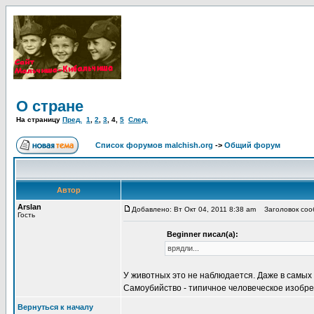
О стране
На страницу
Пред.
1
,
2
,
3
,
4
,
5
След.
Список форумов malchish.org
->
Общий форум
Автор
Arslan
Добавлено: Вт Окт 04, 2011 8:38 am
Заголовок сооб
Гость
Beginner писал(а):
врядли...
У животных это не наблюдается. Даже в самых
Самоубийство - типичное человеческое изобре
Вернуться к началу