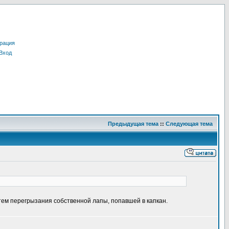
рация
Вход
Предыдущая тема
::
Следующая тема
тем перегрызания собственной лапы, попавшей в капкан.