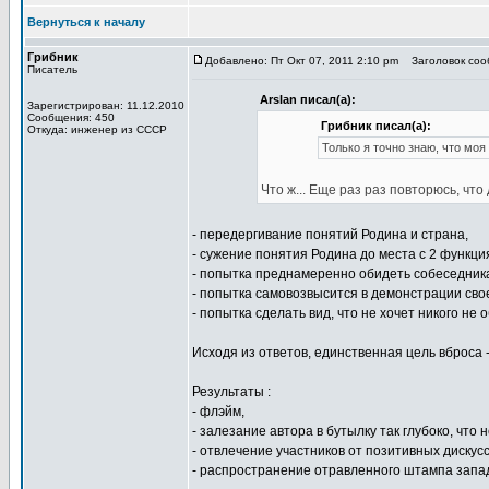
Вернуться к началу
Грибник
Добавлено: Пт Окт 07, 2011 2:10 pm
Заголовок сооб
Писатель
Arslan писал(а):
Зарегистрирован: 11.12.2010
Сообщения: 450
Грибник писал(а):
Откуда: инженер из СССР
Только я точно знаю, что моя
Что ж... Еще раз раз повторюсь, что
- передергивание понятий Родина и страна,
- сужение понятия Родина до места с 2 функци
- попытка преднамеренно обидеть собеседника
- попытка самовозвысится в демонстрации свое
- попытка сделать вид, что не хочет никого не
Исходя из ответов, единственная цель вброса 
Результаты :
- флэйм,
- залезание автора в бутылку так глубоко, что
- отвлечение участников от позитивных дискусс
- распространение отравленного штампа запа