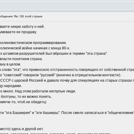
бщения: Re: Об этой стране
ваете некую заботу о ней.
умеваете ее продажу.
ейролингвистическом программировании.
олигической войне начиная с конца 80-х.
ких штампов-разрушителей был вброшен и термин "эта страна".
власти понятием страна.
ану в целом.
слово "эта", что привносило отстраненность говорящего от собственной стр
 "советский" говорили "русский" (конечно в отрицательном контексте).
СССР с царской Россией и давало почву для спекуляциях на старых страхах 
ду народами.
о много. Над этим работали неглупые люди.
болтуны, то их можно понять.
помягче-то, чтоб не обидеть)
ти "эта Башкирия" и "эти башкиры". После смело записаться в "общечеловеки"
место) здесь и другой нет.