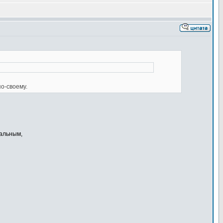
по-своему.
тальным,