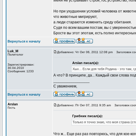
Меня не устраивает строй, гос.устройство, поли
Но при ухудшении условий человека от животн
что животные мигрируют,
а люди стараются изменить среду обитания.
Судя по всем вашим постам, вы с уверенность
Бросте вы этот эпотаж, есть полно интересных
Вернуться к началу
Luk_M
Добавлено: Чт Окт 06, 2011 12:08 pm
Заголовок соо
Политолог
Arslan писал(а):
Зарегистрирован:
30.04.2010
Хых... Если для тебя Родина - это там, г
Сообщения: 1233
А что? В принципе, да... Каждый свои слова по
_________________
С уважением,
Вернуться к началу
Arslan
Добавлено: Пт Окт 07, 2011 9:35 am
Заголовок сооб
Гость
Грибник писал(а):
Только я точно знаю, что моя страна (ст
Что ж... Еще раз раз повторюсь, что для кое-ко