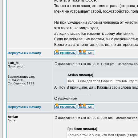
Кстати, я тоже из СССР.
Только я точно знаю, что моя страна (сторона, 
Меня не устраивает строй, гос.устройство, поли
Но при ухудшении условий человека от животн
что животные мигрируют,
а люди стараются изменить среду обитания.
Судя по всем вашим постам, вы с уверенность
Бросте вы этот эпотаж, есть полно интересных
Вернуться к началу
Luk_M
Добавлено: Чт Окт 06, 2011 12:08 pm
Заголовок соо
Политолог
Arslan писал(а):
Зарегистрирован:
30.04.2010
Хых... Если для тебя Родина - это там, где 
Сообщения: 1233
А что? В принципе, да... Каждый свои слова по
_________________
С уважением,
Вернуться к началу
Arslan
Добавлено: Пт Окт 07, 2011 9:35 am
Заголовок сооб
Гость
Грибник писал(а):
Только я точно знаю, что моя страна (сторо