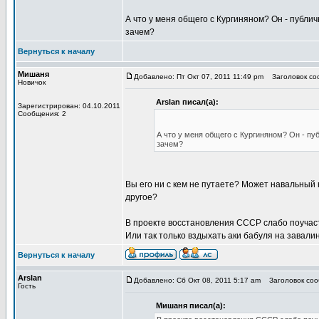
А что у меня общего с Кургиняном? Он - публи
зачем?
Вернуться к началу
Мишаня
Добавлено: Пт Окт 07, 2011 11:49 pm
Заголовок соо
Новичок
Arslan писал(а):
Зарегистрирован: 04.10.2011
Сообщения: 2
А что у меня общего с Кургиняном? Он - пу
зачем?
Вы его ни с кем не путаете? Может навальный 
другое?
В проекте восстановления СССР слабо поучас
Или так только вздыхать аки бабуля на завали
Вернуться к началу
Arslan
Добавлено: Сб Окт 08, 2011 5:17 am
Заголовок сооб
Гость
Мишаня писал(а):