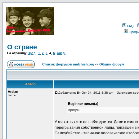
FAQ
Проф
О стране
На страницу
Пред.
1
,
2
,
3
,
4
,
5
След.
Список форумов malchish.org
->
Общий форум
Автор
Arslan
Добавлено: Вт Окт 04, 2011 8:38 am
Заголовок сооб
Гость
Beginner писал(а):
врядли...
У животных это не наблюдается. Даже в самых
перегрызания собственной лапы, попавшей в к
Самоубийство - типичное человеческое изобре