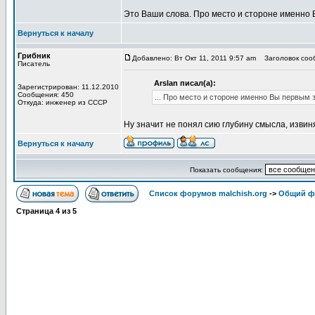
Это Ваши слова. Про место и стороне именно 
Вернуться к началу
Грибник
Добавлено: Вт Окт 11, 2011 9:57 am
Заголовок сооб
Писатель
Arslan писал(а):
Зарегистрирован: 11.12.2010
Сообщения: 450
... Про место и стороне именно Вы первым 
Откуда: инженер из СССР
Ну значит не понял сию глубину смысла, извин
Вернуться к началу
Показать сообщения:
Список форумов malchish.org
->
Общий ф
Страница
4
из
5