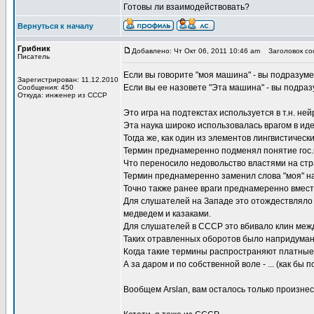
Готовы ли взаимодействовать?
Вернуться к началу
Грибник
Добавлено: Чт Окт 06, 2011 10:46 am
Заголовок соо
Писатель
Если вы говорите "моя машина" - вы подразуме
Зарегистрирован: 11.12.2010
Если вы ее назовете "Эта машина" - вы подраз
Сообщения: 450
Откуда: инженер из СССР
Это игра на подтекстах используется в т.н. н
Эта наука широко использовалась врагом в иде
Тогда же, как один из элементов лингвистичес
Термин преднамеренно подменял понятие гос.
Что переносило недовольство властями на стр
Термин преднамеренно заменил слова "моя" на 
Точно также ранее враги преднамеренно вместо
Для слушателей на Западе это отождествляло 
медведем и казаками.
Для слушателей в СССР это вбивало клин меж
Таких отравленных оборотов было напридуман
Когда такие термины распространяют платные 
А за даром и по собственной воле - ... (как бы 
Вообщем Arslan, вам осталось только произнес