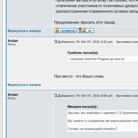
- залезание автора в бутылку так глубоко, что
- отвлечение участников от позитивных дискусс
- распространение отравленного штампа запа
Предложение: бросить этот базар.
Вернуться к началу
Arslan
Добавлено: Пт Окт 07, 2011 2:22 pm
Заголовок сооб
Гость
Грибник писал(а):
- сужение понятия Родина до места
Про место - это Ваши слова.
Вернуться к началу
Arslan
Добавлено: Пт Окт 07, 2011 8:06 pm
Заголовок сооб
Гость
Мишаня писал(а):
Арслан, вы знакомы с идеями С.Е.Кургинян
Вы знаете о созданном им виртуальном клу
Готовы ли взаимодействовать?