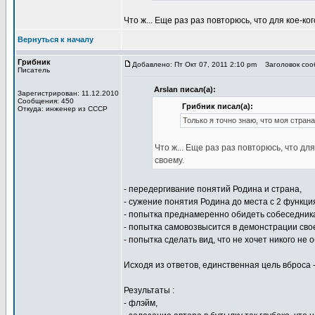
Что ж... Еще раз раз повторюсь, что для кое-ко
Вернуться к началу
Грибник
Добавлено: Пт Окт 07, 2011 2:10 pm
Заголовок сооб
Писатель
Arslan писал(а):
Зарегистрирован: 11.12.2010
Сообщения: 450
Грибник писал(а):
Откуда: инженер из СССР
Только я точно знаю, что моя страна
Что ж... Еще раз раз повторюсь, что дл
своему.
- передергивание понятий Родина и страна,
- сужение понятия Родина до места с 2 функци
- попытка преднамеренно обидеть собеседника
- попытка самовозвысится в демонстрации свое
- попытка сделать вид, что не хочет никого не
Исходя из ответов, единственная цель вброса 
Результаты :
- флэйм,