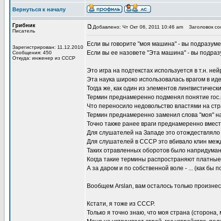
Вернуться к началу
Грибник
Добавлено: Чт Окт 06, 2011 10:46 am
Заголовок соо
Писатель
Если вы говорите "моя машина" - вы подразуме
Зарегистрирован: 11.12.2010
Если вы ее назовете "Эта машина" - вы подраз
Сообщения: 450
Откуда: инженер из СССР
Это игра на подтекстах используется в т.н. н
Эта наука широко использовалась врагом в иде
Тогда же, как один из элементов лингвистичес
Термин преднамеренно подменял понятие гос.
Что переносило недовольство властями на стр
Термин преднамеренно заменил слова "моя" на 
Точно также ранее враги преднамеренно вместо
Для слушателей на Западе это отождествляло 
Для слушателей в СССР это вбивало клин меж
Таких отравленных оборотов было напридуман
Когда такие термины распространяют платные 
А за даром и по собственной воле - ... (как бы 
Вообщем Arslan, вам осталось только произнес
Кстати, я тоже из СССР.
Только я точно знаю, что моя страна (сторона, 