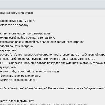
бщения: Re: Об этой стране
ваете некую заботу о ней.
умеваете ее продажу.
ейролингвистическом программировании.
олигической войне начиная с конца 80-х.
ких штампов-разрушителей был вброшен и термин "эта страна".
власти понятием страна.
ану в целом.
слово "эта", что привносило отстраненность говорящего от собственной стр
 "советский" говорили "русский" (конечно в отрицательном контексте).
СССР с царской Россией и давало почву для спекуляциях на старых страхах 
ду народами.
о много. Над этим работали неглупые люди.
болтуны, то их можно понять.
помягче-то, чтоб не обидеть)
ти "эта Башкирия" и "эти башкиры". После смело записаться в "общечеловеки"
место) здесь и другой нет.