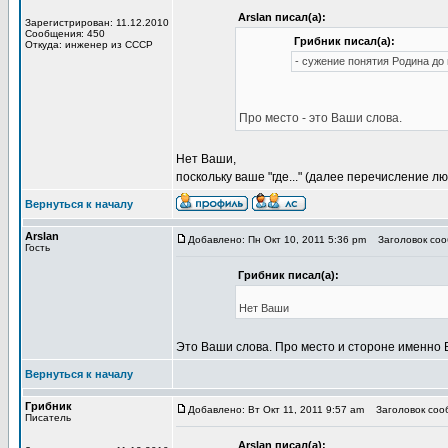
Arslan писал(а):
Зарегистрирован: 11.12.2010
Сообщения: 450
Грибник писал(а):
Откуда: инженер из СССР
- сужение понятия Родина до
Про место - это Ваши слова.
Нет Ваши,
поскольку ваше "где..." (далее перечисление
Вернуться к началу
Arslan
Добавлено: Пн Окт 10, 2011 5:36 pm
Заголовок сооб
Гость
Грибник писал(а):
Нет Ваши
Это Ваши слова. Про место и стороне именно 
Вернуться к началу
Грибник
Добавлено: Вт Окт 11, 2011 9:57 am
Заголовок сооб
Писатель
Arslan писал(а):