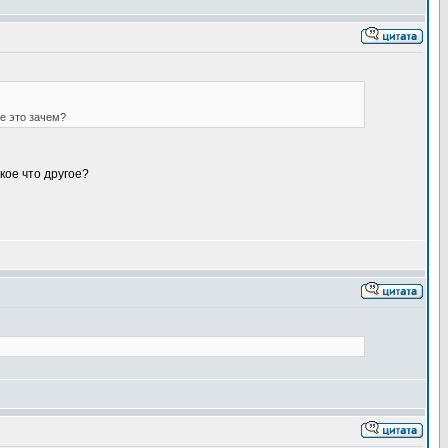
е это зачем?
кое что другое?