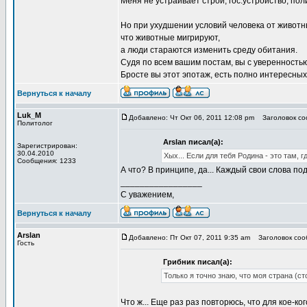
Меня не устраивает строй, гос.устройство, поли
Но при ухудшении условий человека от животн
что животные мигрируют,
а люди стараются изменить среду обитания.
Судя по всем вашим постам, вы с уверенность
Бросте вы этот эпотаж, есть полно интересных
Вернуться к началу
Luk_M
Добавлено: Чт Окт 06, 2011 12:08 pm
Заголовок соо
Политолог
Arslan писал(а):
Зарегистрирован:
30.04.2010
Хых... Если для тебя Родина - это там, г
Сообщения: 1233
А что? В принципе, да... Каждый свои слова по
_________________
С уважением,
Вернуться к началу
Arslan
Добавлено: Пт Окт 07, 2011 9:35 am
Заголовок сооб
Гость
Грибник писал(а):
Только я точно знаю, что моя страна (ст
Что ж... Еще раз раз повторюсь, что для кое-ко