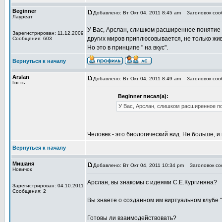
Beginner
Добавлено: Вт Окт 04, 2011 8:45 am
Заголовок сооб
Лауреат
У Вас, Арслан, слишком расширенное понятие 
Зарегистрирован: 11.12.2009
других миров приплюсовывается, не только жи
Сообщения: 603
Но это в принципе " на вкус".
Вернуться к началу
Arslan
Добавлено: Вт Окт 04, 2011 8:49 am
Заголовок сооб
Гость
Beginner писал(а):
У Вас, Арслан, слишком расширенное по
Человек - это биологический вид. Не больше, и
Вернуться к началу
Мишаня
Добавлено: Вт Окт 04, 2011 10:34 pm
Заголовок соо
Новичок
Арслан, вы знакомы с идеями С.Е.Кургиняна?
Зарегистрирован: 04.10.2011
Сообщения: 2
Вы знаете о созданном им виртуальном клубе 
Готовы ли взаимодействовать?