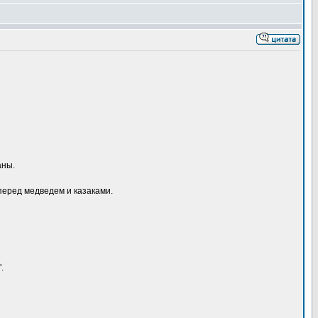
аны.
перед медведем и казаками.
.