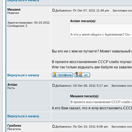
Вернуться к началу
Мишаня
Добавлено: Пт Окт 07, 2011 11:49 pm
Заголовок соо
Новичок
Arslan писал(а):
Зарегистрирован: 04.10.2011
Сообщения: 2
А что у меня общего с Кургиняном? Он 
Вы его ни с кем не путаете? Может навальный 
В проекте восстановления СССР слабо поучас
Или так только вздыхать аки бабуля на завали
Вернуться к началу
Arslan
Добавлено: Сб Окт 08, 2011 5:17 am
Заголовок сооб
Гость
Мишаня писал(а):
В проекте восстановления СССР слабо 
А кто Вам сказал, что я хочу восстановить ССС
Вернуться к началу
Грибник
Добавлено: Пн Окт 10, 2011 8:08 am
Заголовок сооб
Писатель