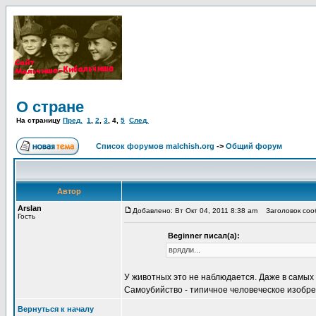
О стране
На страницу
Пред.
1
,
2
,
3
,
4
,
5
След.
Список форумов malchish.org
->
Общий форум
Автор
Arslan
Добавлено: Вт Окт 04, 2011 8:38 am
Заголовок сооб
Гость
Beginner писал(а):
врядли...
У животных это не наблюдается. Даже в самых
Самоубийство - типичное человеческое изобре
Вернуться к началу