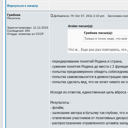
Вернуться к началу
Грибник
Добавлено: Пт Окт 07, 2011 2:10 pm
Заголовок сооб
Писатель
Arslan писал(а):
Зарегистрирован: 11.12.2010
Сообщения: 450
Грибник писал(а):
Откуда: инженер из СССР
Только я точно знаю, что моя
Что ж... Еще раз раз повторюсь, что
- передергивание понятий Родина и страна,
- сужение понятия Родина до места с 2 функци
- попытка преднамеренно обидеть собеседника
- попытка самовозвысится в демонстрации свое
- попытка сделать вид, что не хочет никого не
Исходя из ответов, единственная цель вброса 
Результаты :
- флэйм,
- залезание автора в бутылку так глубоко, что
- отвлечение участников от позитивных дискусс
- распространение отравленного штампа запа