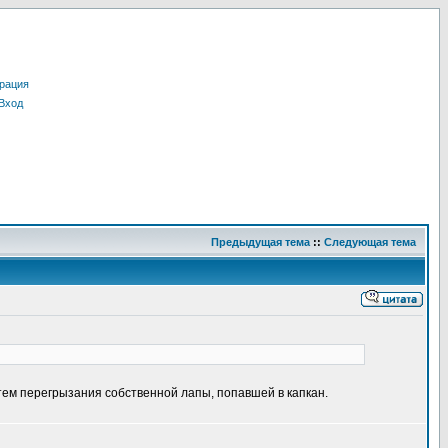
рация
Вход
Предыдущая тема
::
Следующая тема
тем перегрызания собственной лапы, попавшей в капкан.