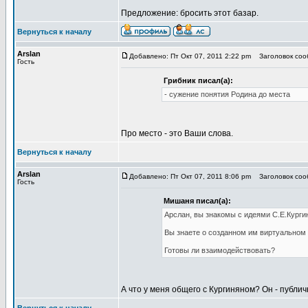
Предложение: бросить этот базар.
Вернуться к началу
Arslan
Добавлено: Пт Окт 07, 2011 2:22 pm
Заголовок сооб
Гость
Грибник писал(а):
- сужение понятия Родина до места
Про место - это Ваши слова.
Вернуться к началу
Arslan
Добавлено: Пт Окт 07, 2011 8:06 pm
Заголовок сооб
Гость
Мишаня писал(а):
Арслан, вы знакомы с идеями С.Е.Курги
Вы знаете о созданном им виртуальном 
Готовы ли взаимодействовать?
А что у меня общего с Кургиняном? Он - публи