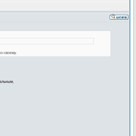
по-своему.
тальным,