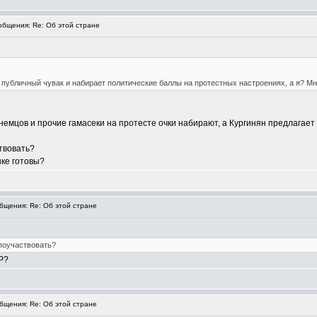
бщения: Re: Об этой стране
- публичный чувак и набирает политические баллы на протестных настроениях, а я? Мн
немцов и прочие гамасеки на протесте очки набирают, а Кургинян предлагает 
твовать?
нке готовы?
щения: Re: Об этой стране
поучаствовать?
Р?
щения: Re: Об этой стране