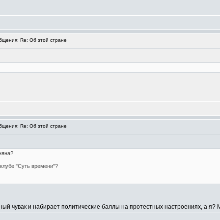
щения: Re: Об этой стране
щения: Re: Об этой стране
няна?
клубе "Суть времени"?
чный чувак и набирает политические баллы на протестных настроениях, а я? 