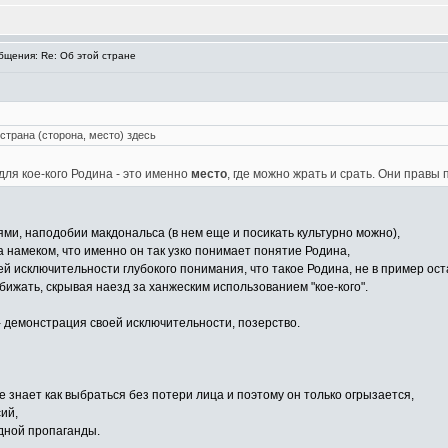
щения: Re: Об этой стране
 страна (сторона, место) здесь
 для кое-кого Родина - это именно
место
, где можно жрать и срать. Они правы 
ями, наподобии макдональса (в нем еще и посикать культурно можно),
 намеком, что именно он так узко понимает понятие Родина,
й исключительности глубокого понимания, что такое Родина, не в пример ос
 обижать, скрывая наезд за ханжеским использованием "кое-кого".
- демонстрация своей исключительности, позерство.
 не знает как выбраться без потери лица и поэтому он только огрызается,
ий,
дной пропаганды.