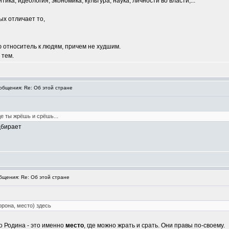
тика, идеология, экономика, культура, наука, личности во власти,...
ых отличает то,
ю относитель к людям, причем не худшим.
 тем.
бщения: Re: Об этой стране
де ты жрёшь и срёшь...
дбирает
щения: Re: Об этой стране
орона, место) здесь
го Родина - это именно
место
, где можно жрать и срать. Они правы по-своему.