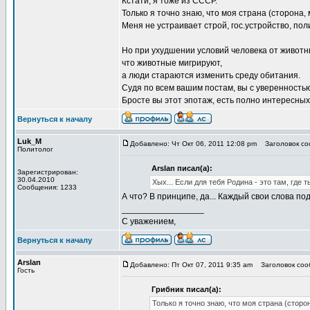
Кстати, я тоже из СССР.
Только я точно знаю, что моя страна (сторона, 
Меня не устраивает строй, гос.устройство, поли
Но при ухудшении условий человека от животн
что животные мигрируют,
а люди стараются изменить среду обитания.
Судя по всем вашим постам, вы с уверенность
Бросте вы этот эпотаж, есть полно интересных
Вернуться к началу
Luk_M
Добавлено: Чт Окт 06, 2011 12:08 pm
Заголовок соо
Политолог
Arslan писал(а):
Зарегистрирован:
30.04.2010
Хых... Если для тебя Родина - это там, где 
Сообщения: 1233
А что? В принципе, да... Каждый свои слова по
_________________
С уважением,
Вернуться к началу
Arslan
Добавлено: Пт Окт 07, 2011 9:35 am
Заголовок сооб
Гость
Грибник писал(а):
Только я точно знаю, что моя страна (сторо