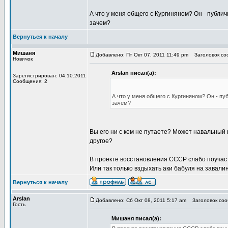
А что у меня общего с Кургиняном? Он - публи
зачем?
Вернуться к началу
Мишаня
Добавлено: Пт Окт 07, 2011 11:49 pm
Заголовок соо
Новичок
Arslan писал(а):
Зарегистрирован: 04.10.2011
Сообщения: 2
А что у меня общего с Кургиняном? Он - пу
зачем?
Вы его ни с кем не путаете? Может навальный 
другое?
В проекте восстановления СССР слабо поучас
Или так только вздыхать аки бабуля на завали
Вернуться к началу
Arslan
Добавлено: Сб Окт 08, 2011 5:17 am
Заголовок сооб
Гость
Мишаня писал(а):