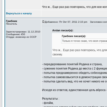
Что ж... Еще раз раз повторюсь, что для кое-ко
Вернуться к началу
Грибник
Добавлено: Пт Окт 07, 2011 2:10 pm
Заголовок сооб
Писатель
Arslan писал(а):
Зарегистрирован: 11.12.2010
Сообщения: 450
Грибник писал(а):
Откуда: инженер из СССР
Только я точно знаю, что моя страна
Что ж... Еще раз раз повторюсь, что дл
своему.
- передергивание понятий Родина и страна,
- сужение понятия Родина до места с 2 функци
- попытка преднамеренно обидеть собеседника
- попытка самовозвысится в демонстрации свое
- попытка сделать вид, что не хочет никого не
Исходя из ответов, единственная цель вброса 
Результаты :
- флэйм,