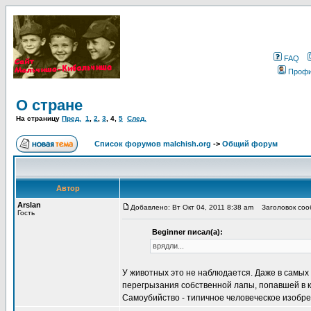
FAQ
Проф
О стране
На страницу
Пред.
1
,
2
,
3
,
4
,
5
След.
Список форумов malchish.org
->
Общий форум
Автор
Arslan
Добавлено: Вт Окт 04, 2011 8:38 am
Заголовок сооб
Гость
Beginner писал(а):
врядли...
У животных это не наблюдается. Даже в самых
перегрызания собственной лапы, попавшей в к
Самоубийство - типичное человеческое изобре