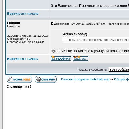
Это Ваши слова. Про место и стороне именно 
Вернуться к началу
Грибник
Добавлено: Вт Окт 11, 2011 9:57 am
Заголовок сооб
Писатель
Arslan писал(а):
Зарегистрирован: 11.12.2010
Сообщения: 450
... Про место и стороне именно Вы первым 
Откуда: инженер из СССР
Ну значит не понял сию глубину смысла, извин
Вернуться к началу
Показать сообщения:
Список форумов malchish.org
->
Общий ф
Страница
4
из
5