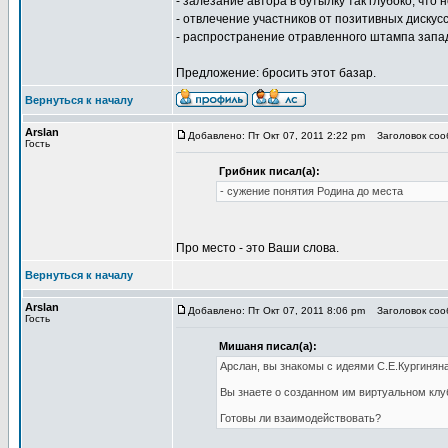
- залезание автора в бутылку так глубоко, что
- отвлечение участников от позитивных дискусс
- распространение отравленного штампа запа
Предложение: бросить этот базар.
Вернуться к началу
Arslan
Добавлено: Пт Окт 07, 2011 2:22 pm
Заголовок сооб
Гость
Грибник писал(а):
- сужение понятия Родина до места
Про место - это Ваши слова.
Вернуться к началу
Arslan
Добавлено: Пт Окт 07, 2011 8:06 pm
Заголовок сооб
Гость
Мишаня писал(а):
Арслан, вы знакомы с идеями С.Е.Кургинян
Вы знаете о созданном им виртуальном клу
Готовы ли взаимодействовать?