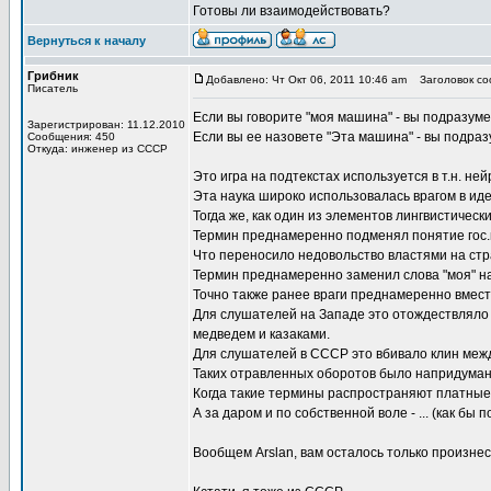
Готовы ли взаимодействовать?
Вернуться к началу
Грибник
Добавлено: Чт Окт 06, 2011 10:46 am
Заголовок соо
Писатель
Если вы говорите "моя машина" - вы подразуме
Зарегистрирован: 11.12.2010
Если вы ее назовете "Эта машина" - вы подраз
Сообщения: 450
Откуда: инженер из СССР
Это игра на подтекстах используется в т.н. н
Эта наука широко использовалась врагом в иде
Тогда же, как один из элементов лингвистичес
Термин преднамеренно подменял понятие гос.
Что переносило недовольство властями на стр
Термин преднамеренно заменил слова "моя" на 
Точно также ранее враги преднамеренно вместо
Для слушателей на Западе это отождествляло 
медведем и казаками.
Для слушателей в СССР это вбивало клин меж
Таких отравленных оборотов было напридуман
Когда такие термины распространяют платные 
А за даром и по собственной воле - ... (как бы 
Вообщем Arslan, вам осталось только произнес