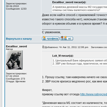
Excalibur_sword писал(а):
Зарегистрирован:
30.04.2010
А привязка денежной массы М2 государства
Сообщения: 1233
отмены системы валютного комитета?
Даже если найти способ с приемлемой точност
известно такого способа нет), неясным станов
оборот в нужном объеме и в нужное время? А е
_________________
С уважением,
Вернуться к началу
Excalibur_sword
Добавлено: Чт Авг 11, 2011 12:06 pm
Заголовок соо
Автор
Luk_M писал(а):
1. Центральный Банк официально заявил об
2. ЗВР уже больше года, практически, не м
Зарегистрирован:
07.02.2010
1. Прошу ссылку, там наверняка ничего не сказ
Сообщения: 273
2. ЗВР после кризиса медленно рос, как мне ка
Откуда: Щелково
Фикрет,
привожу ссылку вот отсюда
http://www.ratingcred
"Денежная масса М1 состоит из наличности, то