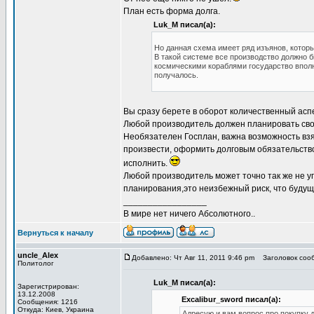
План есть форма долга.
Luk_M писал(а):
Но данная схема имеет ряд изъянов, которы
В такой системе все производство должно б
космическими кораблями государство вполне
получалось.
Вы сразу берете в оборот количественный аспе
Любой производитель должен планировать сво
Необязателен Госплан, важна возможность взя
произвести, оформить долговым обязательство
исполнить.
Любой производитель может точно так же не уг
планирования,это неизбежный риск, что будуще
_________________
В мире нет ничего Абсолютного..
Вернуться к началу
uncle_Alex
Добавлено: Чт Авг 11, 2011 9:46 pm
Заголовок сооб
Политолог
Luk_M писал(а):
Зарегистрирован:
13.12.2008
Excalibur_sword писал(а):
Сообщения: 1216
Откуда: Киев, Украина
Адресую и вам вопрос про покупку 