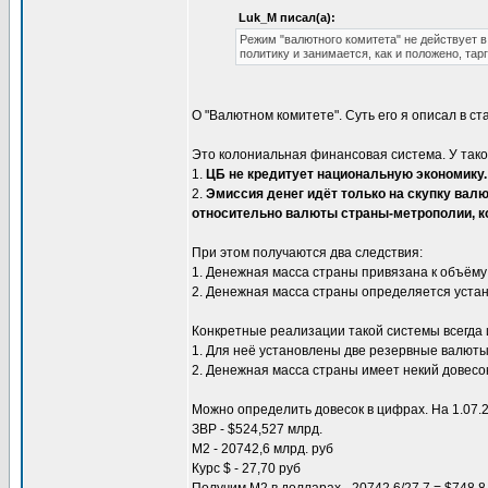
Luk_M писал(а):
Режим "валютного комитета" не действует 
политику и занимается, как и положено, та
О "Валютном комитете". Суть его я описал в ст
Это колониальная финансовая система. У так
1.
ЦБ не кредитует национальную экономику.
2.
Эмиссия денег идёт только на скупку ва
относительно валюты страны-метрополии, ко
При этом получаются два следствия:
1. Денежная масса страны привязана к объём
2. Денежная масса страны определяется уста
Конкретные реализации такой системы всегда 
1. Для неё установлены две резервные валюты
2. Денежная масса страны имеет некий довесо
Можно определить довесок в цифрах. На 1.07.2
ЗВР - $524,527 млрд.
М2 - 20742,6 млрд. руб
Курс $ - 27,70 руб