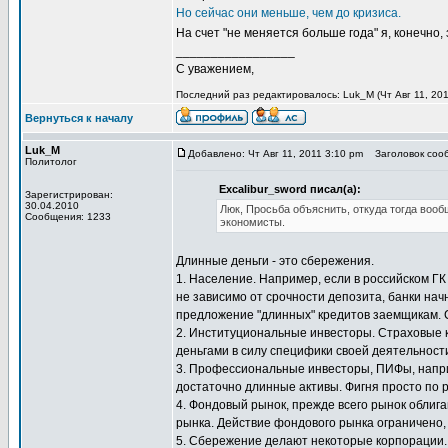
Но сейчас они меньше, чем до кризиса.
На счет "не меняется больше года" я, конечно,
_________________
С уважением,
Последний раз редактировалось: Luk_M (Чт Авг 11, 2011
Вернуться к началу
Luk_M
Добавлено: Чт Авг 11, 2011 3:10 pm
Заголовок сооб
Политолог
Excalibur_sword писал(а):
Зарегистрирован:
30.04.2010
Люк, Просьба объяснить, откуда тогда вооб
Сообщения: 1233
экономисты.
Длинные деньги - это сбережения.
1. Население. Например, если в российском Г
не зависимо от срочности депозита, банки на
предложение "длинных" кредитов заемщикам. 
2. Институциональные инвесторы. Страховые 
деньгами в силу специфики своей деятельности
3. Профессиональные инвесторы, ПИФы, наприм
достаточно длинные активы. Фигня просто по 
4. Фондовый рынок, прежде всего рынок облига
рынка. Действие фондового рынка ограничено, 
5. Сбережение делают некоторые корпорации.