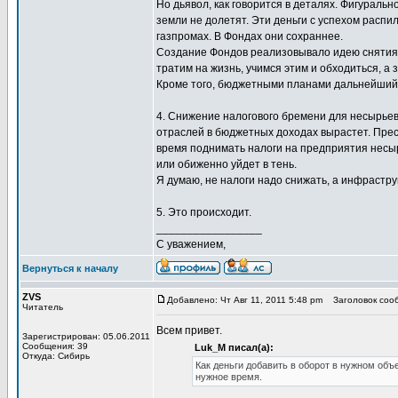
Но дьявол, как говорится в деталях. Фигураль
земли не долетят. Эти деньги с успехом распил
газпромах. В Фондах они сохраннее.
Создание Фондов реализовывало идею снятия 
тратим на жизнь, учимся этим и обходиться, а
Кроме того, бюджетными планами дальнейший 
4. Снижение налогового бремени для несырьев
отраслей в бюджетных доходах вырастет. Прес
время поднимать налоги на предприятия несыр
или обиженно уйдет в тень.
Я думаю, не налоги надо снижать, а инфрастру
5. Это происходит.
_________________
С уважением,
Вернуться к началу
ZVS
Добавлено: Чт Авг 11, 2011 5:48 pm
Заголовок сооб
Читатель
Всем привет.
Зарегистрирован: 05.06.2011
Сообщения: 39
Luk_M писал(а):
Откуда: Сибирь
Как деньги добавить в оборот в нужном объ
нужное время.