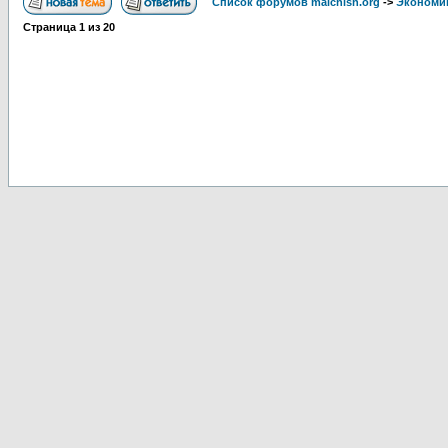
Список форумов malchish.org
->
Экономи
Страница
1
из
20