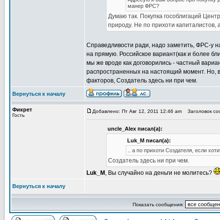
манер ФРС?
Думаю так. Покупка гособлигаций Цент
природу. Не по прихоти капиталистов, 
Справедливости ради, надо заметить, ФРС-у н
на прямую. Российское вариант(как и более бл
мы же вроде как договорились - частный вариан
распространенных на настоящий момент. Но, в
факторов, Создатель здесь ни при чем.
Вернуться к началу
Фикрет
Добавлено: Пт Авг 12, 2011 12:46 am
Заголовок соо
Гость
uncle_Alex писал(а):
Luk_M писал(а):
.. а по прихоти Создателя, если хоти
Создатель здесь ни при чем.
Luk_M
, Вы случайно на деньги не молитесь?
Вернуться к началу
Показать сообщения: