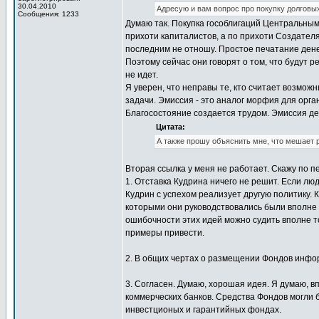
30.04.2010
Адресую и вам вопрос про покупку долгов
Сообщения: 1233
Думаю так. Покупка гособлигаций Центральным
прихоти капиталистов, а по прихоти Создателя
последним не отношу. Простое печатание денег
Поэтому сейчас они говорят о том, что будут 
не идет.
Я уверен, что неправы те, кто считает возмо
задачи. Эмиссия - это аналог морфия для орга
Благосостояние создается трудом. Эмиссия де
Цитата:
А также прошу объяснить мне, что мешает 
Вторая ссылка у меня не работает. Скажу по п
1. Отставка Кудрина ничего не решит. Если л
Кудрин с успехом реализует другую политику.
которыми они руководствовались были вполне
ошибочности этих идей можно судить вполне т
примеры привести.
2. В общих чертах о размещении Фондов инфор
3. Согласен. Думаю, хорошая идея. Я думаю, 
коммерческих банков. Средства Фондов могли 
инвестционых и гарантийных фондах.