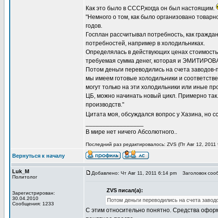
Как это было в СССР,когда он был настоящим.
"Немного о том, как было организовано товар
годов.
Госплан рассчитывал потребность, как граждан
потребностей, например в холодильниках.
Определялась в действующих ценах стоимость 
требуемая сумма денег, которая и ЭМИТИРОВА
Потом деньги переводились на счета заводов-
мы имеем готовые холодильники и соответстве
могут только на эти холодильники или иные п
ЦБ, можно начинать новый цикл. Примерно так
производств."
Цитата моя, обсуждался вопрос у Хазина, но с
_________________
В мире нет ничего Абсолютного..
Последний раз редактировалось: ZVS (Пт Авг 12, 2011 
Вернуться к началу
Luk_M
Добавлено: Чт Авг 11, 2011 6:14 pm
Заголовок сооб
Политолог
ZVS писал(а):
Зарегистрирован:
30.04.2010
Потом деньги переводились на счета завод
Сообщения: 1233
С этим относительно понятно. Средства оформля