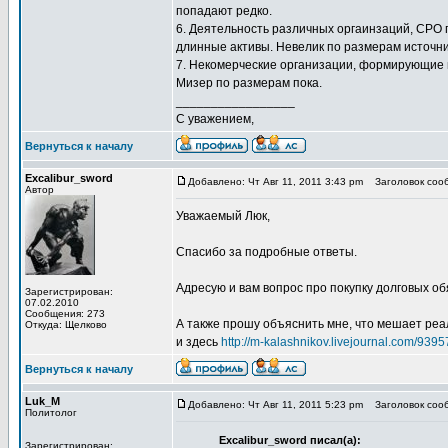
попадают редко.
6. Деятельность различных оргаинзаций, СРО
длинные активы. Невелик по размерам источни
7. Некомерческие организации, формирующие 
Мизер по размерам пока.
_________________
С уважением,
Вернуться к началу
Excalibur_sword
Добавлено: Чт Авг 11, 2011 3:43 pm
Заголовок сооб
Автор
Уважаемый Люк,
Спасибо за подробные ответы.
Адресую и вам вопрос про покупку долговых о
Зарегистрирован:
07.02.2010
Сообщения: 273
А также прошу объяснить мне, что мешает ре
Откуда: Щелково
и здесь
http://m-kalashnikov.livejournal.com/9395
Вернуться к началу
Luk_M
Добавлено: Чт Авг 11, 2011 5:23 pm
Заголовок сооб
Политолог
Excalibur_sword писал(а):
Зарегистрирован: