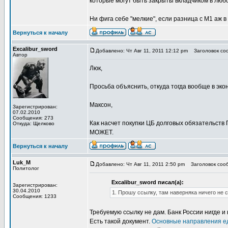
которые могут быть закрыты вкладчиком в люб
Ни фига себе "мелкие", если разница с М1 аж в 
Вернуться к началу
Excalibur_sword
Добавлено: Чт Авг 11, 2011 12:12 pm
Заголовок соо
Автор
Люк,
Просьба объяснить, откуда тогда вообще в эко
Максон,
Зарегистрирован:
07.02.2010
Сообщения: 273
Как насчет покупки ЦБ долговых обязательств 
Откуда: Щелково
МОЖЕТ.
Вернуться к началу
Luk_M
Добавлено: Чт Авг 11, 2011 2:50 pm
Заголовок сооб
Политолог
Excalibur_sword писал(а):
Зарегистрирован:
30.04.2010
1. Прошу ссылку, там наверняка ничего не 
Сообщения: 1233
Требуемую ссылку не дам. Банк России нигде и
Есть такой документ.
Основные направления 