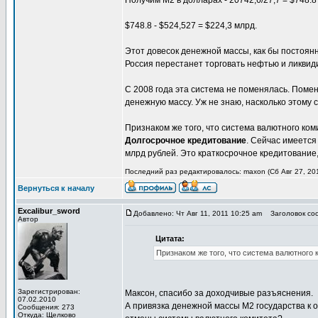
Получим М2 в долларах - 20742,6/27,7 = $748.8
$748.8 - $524,527 = $224,3 млрд.
Этот довесок денежной массы, как бы постоянн
Россия перестанет торговать нефтью и ликвид
С 2008 года эта система не поменялась. Пом
денежную массу. Уж не знаю, насколько этому с
Признаком же того, что система валютного ком
Долгосрочное кредитование
. Сейчас имеется
млрд рублей. Это краткосрочное кредитование
Последний раз редактировалось: maxon (Сб Авг 27, 201
Вернуться к началу
Excalibur_sword
Добавлено: Чт Авг 11, 2011 10:25 am
Заголовок соо
Автор
Цитата:
Признаком же того, что система валютного 
Зарегистрирован:
Максон, спасибо за доходчивые разъяснения.
07.02.2010
А привязка денежной массы М2 государства к 
Сообщения: 273
Откуда: Щелково