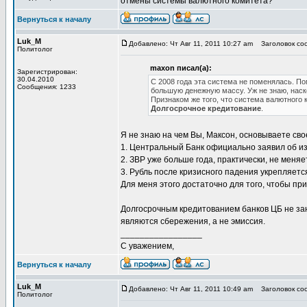
отмены системы валютного комитета?
Вернуться к началу
Luk_M
Добавлено: Чт Авг 11, 2011 10:27 am
Заголовок соо
Политолог
maxon писал(а):
Зарегистрирован:
30.04.2010
С 2008 года эта система не поменялась. 
Сообщения: 1233
большую денежную массу. Уж не знаю, наск
Признаком же того, что система валютного 
Долгосрочное кредитование
.
Я не знаю на чем Вы, Максон, основываете сво
1. Центральный Банк официально заявил об и
2. ЗВР уже больше года, практически, не меняе
3. Рубль после кризисного падения укрепляетс
Для меня этого достаточно для того, чтобы при
Долгосрочным кредитованием банков ЦБ не зан
являются сбережения, а не эмиссия.
_________________
С уважением,
Вернуться к началу
Luk_M
Добавлено: Чт Авг 11, 2011 10:49 am
Заголовок соо
Политолог