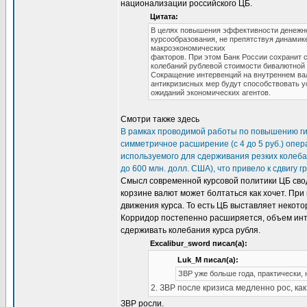
национализации российского ЦБ.
Цитата:
В целях повышения эффективности денежно-
курсообразования, не препятствуя динами
макроэкономических
факторов. При этом Банк России сохранит 
колебаний рублевой стоимости бивалютной 
Сокращение интервенций на внутреннем ва
антикризисных мер будут способствовать 
ожиданий экономических агентов.
Смотри также здесь
В рамках проводимой работы по повышению гиб
симметричное расширение (с 4 до 5 руб.) опе
используемого для сдерживания резких колеба
до 600 млн. долл. США), что привело к сдвигу 
Смысл современной курсовой политики ЦБ свод
корзине валют может болтаться как хочет. Пр
движения курса. То есть ЦБ выставляет некотор
Корридор постепенно расширяется, объем инт
сдерживать колебания курса рубля.
Excalibur_sword писал(а):
Luk_M писал(а):
ЗВР уже больше года, практически, 
2. ЗВР после кризиса медленно рос, как
ЗВР росли.