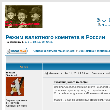
FAQ
Проф
Режим валютного комитета в России
На страницу
1
,
2
,
3
...
18
,
19
,
20
След.
Список форумов malchish.org
->
Экономика и финансы
Автор
maxon
Добавлено: Чт Авг 11, 2011 9:03 am
Заголовок сооб
Site Admin
Excalibur_sword писал(а):
Дэк против сбережений же никто не спорит.
экономике нужны деньги, есть проблемы с
Хотя сейчас подсчитал - М2 немного больше (
Максон, а как же режим валютного комитета
Зарегистрирован:
06.08.2004
Сообщения: 5657