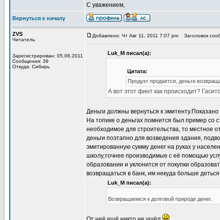
С уважением,
Вернуться к началу
ZVS
Добавлено: Чт Авг 11, 2011 7:07 pm
Заголовок сооб
Читатель
Luk_M писал(а):
Зарегистрирован: 05.06.2011
Сообщения: 39
Откуда: Сибирь
Цитата:
Продукт продается, деньги возвращ
А вот этот финт как происходит? Гасит
Деньги должны вернуться к эмитенту.Показано
На топике о деньгах помнится был пример со 
необходимое для строительства, то местное о
деньги поэтапно для возведения здания, подво
эмитированную сумму денег на руках у насел
школу,точнее производимые с её помощью услуг
образовании и уклонится от покупки образоват
возвращаться в банк, им некуда больше деться
Luk_M писал(а):
Возвращаемся к долговой природе денег.
От неё ещё никто не ушёл.