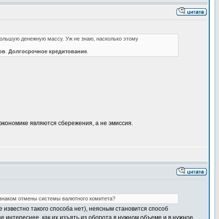
ольшую денежную массу. Уж не знаю, насколько этому
ов
.
Долгосрочное кредитование
.
экономике являются сбережения, а не эмиссия.
изнаком отмены системы валютного комитета?
 известно такого способа нет), неясным становится способ
е интереснее, как их изъять из оборота в нужном объеме и в нужное