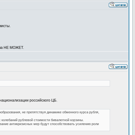
мисты.
тва НЕ МОЖЕТ.
о национализации российского ЦБ.
образования, не препятствуя динамике обменного курса рубля,
 колебаний рублевой стоимости бивалютной корзины.
вание антикризисных мер будут способствовать усилению роли