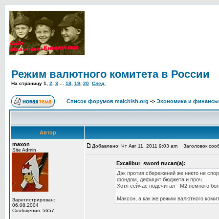
Режим валютного комитета в России
На страницу
1
,
2
,
3
...
18
,
19
,
20
След.
Список форумов malchish.org
->
Экономика и финансы
Автор
maxon
Добавлено: Чт Авг 11, 2011 9:03 am
Заголовок сооб
Site Admin
Excalibur_sword писал(а):
Дэк против сбережений же никто не спо
фондом, дефицит бюджета и проч.
Хотя сейчас подсчитал - М2 немного боль
Максон, а как же режим валютного коми
Зарегистрирован:
06.08.2004
Сообщения: 5657