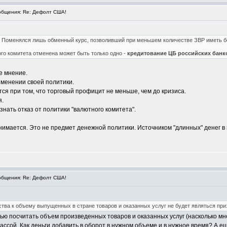
бщения: Re: Дефолт США!
ь. Поменялся лишь обменный курс, позволивший при меньшем количестве ЗВР иметь б
ого комитета отменена может быть только одно -
кредитование ЦБ российских банк
е мнение.
зменении своей политики.
тся при том, что торговый профицит не меньше, чем до кризиса.
я.
знать отказ от политики "валютного комитета".
имается. Это не предмет денежной политики. Источником "длинных" денег в 
бщения: Re: Дефолт США!
тва к объему выпущенных в стране товаров и оказанных услуг не будет являться пр
ью посчитать объем произведенных товаров и оказанных услуг (насколько мне
ассой. Как деньги добавить в оборот в нужном объеме и в нужное время? А ещ