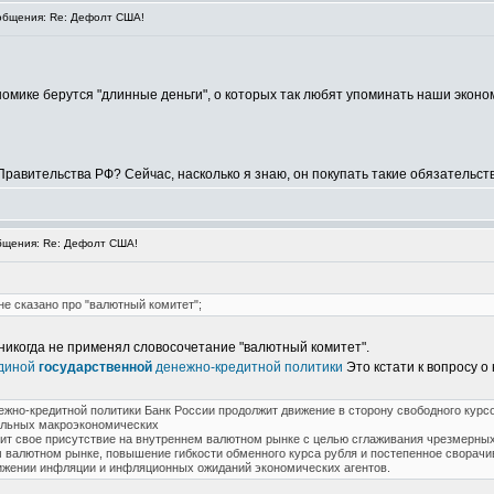
бщения: Re: Дефолт США!
номике берутся "длинные деньги", о которых так любят упоминать наши эконо
 Правительства РФ? Сейчас, насколько я знаю, он покупать такие обязательс
щения: Re: Дефолт США!
не сказано про "валютный комитет";
 никогда не применял словосочетание "валютный комитет".
единой
государственной
денежно-кредитной политики
Это кстати к вопросу 
но-кредитной политики Банк России продолжит движение в сторону свободного курсо
льных макроэкономических
нит свое присутствие на внутреннем валютном рынке с целью сглаживания чрезмерных
 валютном рынке, повышение гибкости обменного курса рубля и постепенное сворачи
нижении инфляции и инфляционных ожиданий экономических агентов.