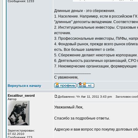
Сообщения: 1233
Длинные деньги - это сбережения.
1. Население. Например, если в российском Г
"длинные" депозиты вкладчикам. Соответствен
2. Институциональные инвесторы. Страховые к
источник.
3. Профессиональные инвесторы, ПИФы, наприм
4. Фондовый рынок, прежде всего рынок облига
есть. Все больше заявляет о себе.
5. Сбережение делают некоторые корпорации.
6. Деятельность различных оргаинзаций, СРО 
7. Некомерческие организации, формирующие 
_________________
С уважением,
Вернуться к началу
Excalibur_sword
Добавлено: Чт Авг 11, 2011 3:43 pm
Заголовок сооб
Автор
Уважаемый Люк,
Спасибо за подробные ответы.
Адресую и вам вопрос про покупку долговых о
Зарегистрирован:
07.02.2010
Сообщения: 273