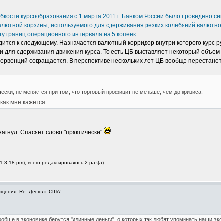
кости курсообразования с 1 марта 2011 г. Банком России было проведено си
лютной корзины, используемого для сдерживания резких колебаний валютног
игу границ операционного интервала на 5 копеек.
тся к следующему. Назначается валютный корридор внутри которого курс руб
для сдерживания движения курса. То есть ЦБ выставляет некоторый объем на
рвенций сокращается. В перспективе нескольких лет ЦБ вообще перестанет 
ески, не меняется при том, что торговый профицит не меньше, чем до кризиса.
как мне кажется.
 загнул. Спасает слово "практически"
 3:18 pm), всего редактировалось 2 раз(а)
щения: Re: Дефолт США!
вообще в экономике берутся "длинные деньги", о которых так любят упоминать наши эк