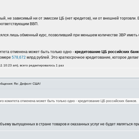
ый, не зависимый ни от эмиссии ЦБ (нет кредитов), ни от внешней торговли. 
соответствующим ВВП.
нялся лишь обменный курс, позволивший при меньшем количестве ЗВР иметь 
итета отменена может быть только одно -
кредитование ЦБ российских банк
азмере
578,672
млрд рублей. Это краткосрочное кредитование, которое делае
1 10:23 am), всего редактировалось 1 раз
бщения: Re: Дефолт США!
ого комитета отменена может быть только одно - кредитование ЦБ российских банков.
объему выпущенных в стране товаров и оказанных услуг не будет являться п