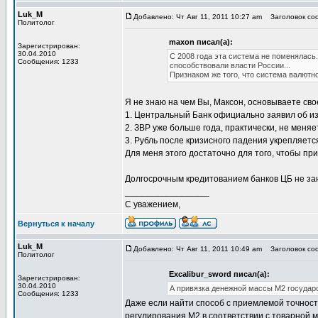
Luk_M
Добавлено: Чт Авг 11, 2011 10:27 am
Заголовок соо
Политолог
maxon писал(а):
Зарегистрирован:
30.04.2010
С 2008 года эта система не поменялас
Сообщения: 1233
способствовали власти России...
Признаком же того, что система валютн
Я не знаю на чем Вы, Максон, основываете сво
1. Центральный Банк официально заявил об и
2. ЗВР уже больше года, практически, не меняе
3. Рубль после кризисного падения укрепляетс
Для меня этого достаточно для того, чтобы при
Долгосрочным кредитованием банков ЦБ не зан
_________________
С уважением,
Вернуться к началу
Luk_M
Добавлено: Чт Авг 11, 2011 10:49 am
Заголовок соо
Политолог
Excalibur_sword писал(а):
Зарегистрирован:
30.04.2010
А привязка денежной массы М2 государс
Сообщения: 1233
Даже если найти способ с приемлемой точност
регулирования М2 в соответствии с товарной м