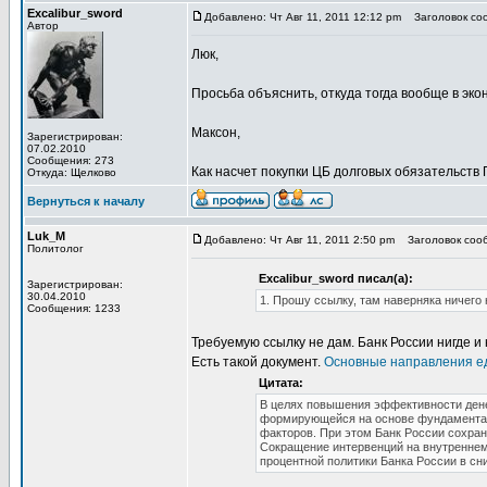
Excalibur_sword
Добавлено: Чт Авг 11, 2011 12:12 pm
Заголовок соо
Автор
Люк,
Просьба объяснить, откуда тогда вообще в эко
Максон,
Зарегистрирован:
07.02.2010
Сообщения: 273
Как насчет покупки ЦБ долговых обязательств
Откуда: Щелково
Вернуться к началу
Luk_M
Добавлено: Чт Авг 11, 2011 2:50 pm
Заголовок сооб
Политолог
Excalibur_sword писал(а):
Зарегистрирован:
30.04.2010
1. Прошу ссылку, там наверняка ничего 
Сообщения: 1233
Требуемую ссылку не дам. Банк России нигде и
Есть такой документ.
Основные направления 
Цитата:
В целях повышения эффективности денеж
формирующейся на основе фундамента
факторов. При этом Банк России сохра
Сокращение интервенций на внутреннем
процентной политики Банка России в с