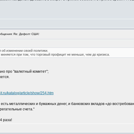
бщения: Re: Дефолт США!
 об изменении своей политики.
е меняется при том, что торговый профицит не меньше, чем до кризиса.
ано про "валютный комитет";
жется.
it.ru/katalog/article/show/254.htm
 есть металлических и бумажных денег, и банковских вкладов «до востребова
регательные счета."
4 раза!