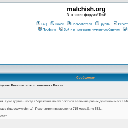
malchish.org
Это архив форума! Test!
FAQ
Поиск
Пользователи
Группы
Регист
Профиль
Войти и проверить личные сообщения
Сообщение
щения: Режим валютного комитета в России
рит. Хуже другое - когда сбережения по абсолютной величине равны денежной массе М
ше (http://www.cbr.ru/). Получается примерно на 715 млрд.$, не 533...
тета?