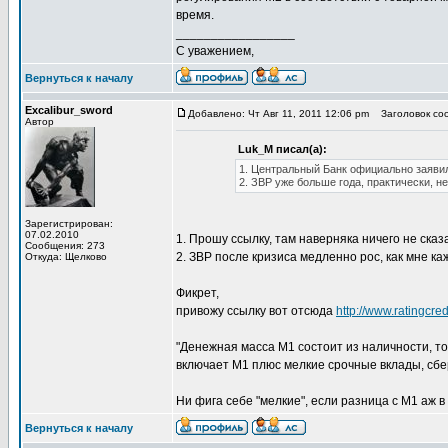
время.
_________________
С уважением,
Вернуться к началу
Excalibur_sword
Добавлено: Чт Авг 11, 2011 12:06 pm
Заголовок соо
Автор
Luk_M писал(а):
1. Центральный Банк официально заявил
2. ЗВР уже больше года, практически, н
Зарегистрирован:
07.02.2010
1. Прошу ссылку, там наверняка ничего не сказ
Сообщения: 273
2. ЗВР после кризиса медленно рос, как мне ка
Откуда: Щелково
Фикрет,
привожу ссылку вот отсюда
http://www.ratingcred
"Денежная масса М1 состоит из наличности, то
включает М1 плюс мелкие срочные вклады, сбе
Ни фига себе "мелкие", если разница с М1 аж в 
Вернуться к началу