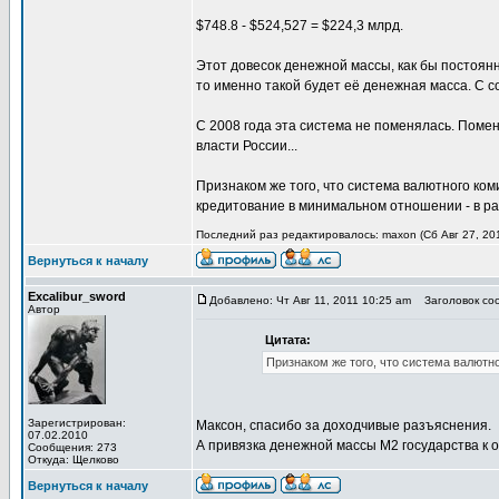
$748.8 - $524,527 = $224,3 млрд.
Этот довесок денежной массы, как бы постоянн
то именно такой будет её денежная масса. С 
С 2008 года эта система не поменялась. Поме
власти России...
Признаком же того, что система валютного ком
кредитование в минимальном отношении - в р
Последний раз редактировалось: maxon (Сб Авг 27, 201
Вернуться к началу
Excalibur_sword
Добавлено: Чт Авг 11, 2011 10:25 am
Заголовок соо
Автор
Цитата:
Признаком же того, что система валютн
Зарегистрирован:
Максон, спасибо за доходчивые разъяснения.
07.02.2010
А привязка денежной массы М2 государства к 
Сообщения: 273
Откуда: Щелково
Вернуться к началу