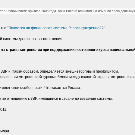
ет в России после кризиса 2008 года. Банк России официально изменил свою денежную
атье
"Является ли финансовая система России суверенной?"
ой системы два основных положения:
люты страны метрополии при поддержании постоянного курса национально
у ЗВР и, таким образом, определяется внешнеторговым профицитом.
новленным метрополией курсом обмена между валютой страны-метрополии и
имеют свои особенности. Что касается России:
.
к по отношению к ЗВР, имевшийся в стране до введения системы.
011:
 млрд