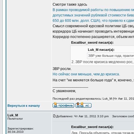
Смотри также здесь
В рамках проводимой работы по повышению гиб
допустимых значений рублевой стоимости бива
650 до 600 млн. долл. США), что привело к сдв
Смысл современной курсовой политики ЦБ своди
корридора ЦБ начинает проводить интервенции 
Корридор постепенно расширяется, объем инте
Excalibur_sword писал(а):
Luk_M писал(а):
ЗВР уже больше года, практич
2. ЗВР после кризиса медленно рос, 
ЗВР росли.
Но сейчас они меньше, чем до кризиса.
На счет "не меняется больше года" я, конечно,
_________________
С уважением,
Последний раз редактировалось: Luk_M (Чт Авг 11, 2011
Вернуться к началу
Luk_M
Добавлено: Чт Авг 11, 2011 3:10 pm
Заголовок сооб
Политолог
Excalibur_sword писал(а):
Зарегистрирован:
30.04.2010
Люк, Просьба объяснить, откуда тогда 