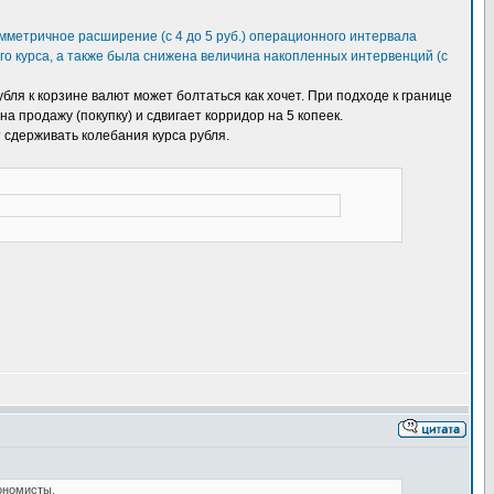
мметричное расширение (с 4 до 5 руб.) операционного интервала
о курса, а также была снижена величина накопленных интервенций (с
ля к корзине валют может болтаться как хочет. При подходе к границе
 продажу (покупку) и сдвигает корридор на 5 копеек.
сдерживать колебания курса рубля.
ономисты.