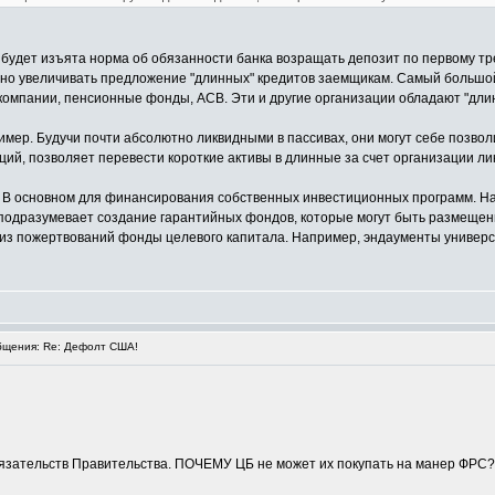
К будет изъята норма об обязанности банка возращать депозит по первому тр
но увеличивать предложение "длинных" кредитов заемщикам. Самый большой
омпании, пенсионные фонды, АСВ. Эти и другие организации обладают "дли
ер. Будучи почти абсолютно ликвидными в пассивах, они могут себе позвол
ций, позволяет перевести короткие активы в длинные за счет организации ли
 В основном для финансирования собственных инвестиционных программ. На
подразумевает создание гарантийных фондов, которые могут быть размещены
из пожертвований фонды целевого капитала. Например, эндаументы универси
щения: Re: Дефолт США!
бязательств Правительства. ПОЧЕМУ ЦБ не может их покупать на манер ФРС?