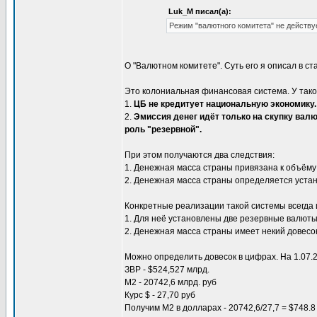
Luk_M писал(а):
Режим "валютного комитета" не действу
О "Валютном комитете". Суть его я описал в ст
Это колониальная финансовая система. У так
1.
ЦБ не кредитует национальную экономику.
2.
Эмиссия денег идёт только на скупку ва
роль "резервной".
При этом получаются два следствия:
1. Денежная масса страны привязана к объём
2. Денежная масса страны определяется уста
Конкретные реализации такой системы всегда 
1. Для неё установлены две резервные валюты
2. Денежная масса страны имеет некий довесо
Можно определить довесок в цифрах. На 1.07.2
ЗВР - $524,527 млрд.
М2 - 20742,6 млрд. руб
Курс $ - 27,70 руб
Получим М2 в долларах - 20742,6/27,7 = $748.8