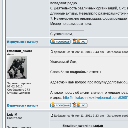
попадают редко.
6. Деятельность различных оргаинзаций, СРО
длинные активы. Невелик по размерам источни
7. Некомерческие организации, формирующие 
Мизер по размерам пока.
_________________
С уважением,
Вернуться к началу
Excalibur_sword
Добавлено: Чт Авг 11, 2011 3:43 pm
Заголовок сооб
Автор
Уважаемый Люк,
Спасибо за подробные ответы.
Адресую и вам вопрос про покупку долговых о
Зарегистрирован:
07.02.2010
Сообщения: 273
А также прошу объяснить мне, что мешает ре
Откуда: Щелково
и здесь
http://m-kalashnikov.livejournal.com/9395
Вернуться к началу
Luk_M
Добавлено: Чт Авг 11, 2011 5:23 pm
Заголовок сооб
Политолог
Excalibur_sword писал(а):
Зарегистрирован: