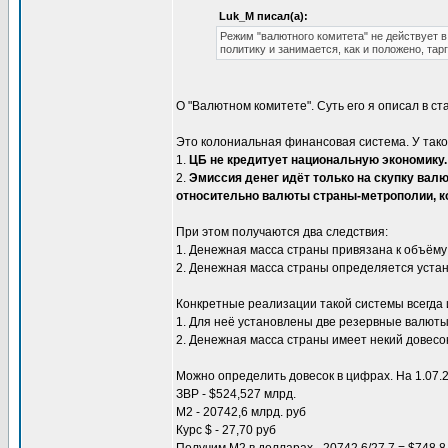
Luk_M писал(а):
Режим "валютного комитета" не действует 
политику и занимается, как и положено, та
О "Валютном комитете". Суть его я описал в ст
Это колониальная финансовая система. У так
1.
ЦБ не кредитует национальную экономику.
2.
Эмиссия денег идёт только на скупку ва
относительно валюты страны-метрополии, ко
При этом получаются два следствия:
1. Денежная масса страны привязана к объём
2. Денежная масса страны определяется уста
Конкретные реализации такой системы всегда 
1. Для неё установлены две резервные валюты
2. Денежная масса страны имеет некий довесо
Можно определить довесок в цифрах. На 1.07.2
ЗВР - $524,527 млрд.
М2 - 20742,6 млрд. руб
Курс $ - 27,70 руб