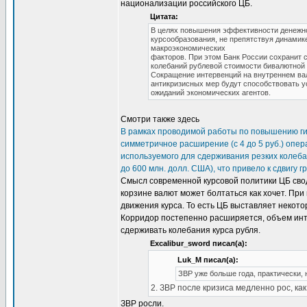
национализации российского ЦБ.
Цитата:
В целях повышения эффективности денежно-
курсообразования, не препятствуя динами
макроэкономических
факторов. При этом Банк России сохранит 
колебаний рублевой стоимости бивалютной 
Сокращение интервенций на внутреннем ва
антикризисных мер будут способствовать 
ожиданий экономических агентов.
Смотри также здесь
В рамках проводимой работы по повышению гиб
симметричное расширение (с 4 до 5 руб.) опе
используемого для сдерживания резких колеба
до 600 млн. долл. США), что привело к сдвигу 
Смысл современной курсовой политики ЦБ свод
корзине валют может болтаться как хочет. Пр
движения курса. То есть ЦБ выставляет некотор
Корридор постепенно расширяется, объем инт
сдерживать колебания курса рубля.
Excalibur_sword писал(а):
Luk_M писал(а):
ЗВР уже больше года, практически, 
2. ЗВР после кризиса медленно рос, как
ЗВР росли.