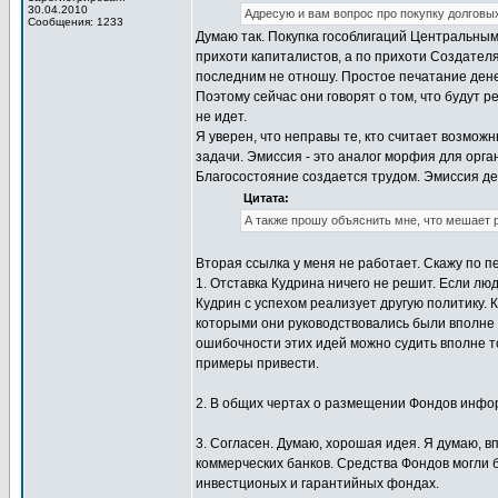
30.04.2010
Адресую и вам вопрос про покупку долгов
Сообщения: 1233
Думаю так. Покупка гособлигаций Центральным
прихоти капиталистов, а по прихоти Создателя
последним не отношу. Простое печатание денег
Поэтому сейчас они говорят о том, что будут 
не идет.
Я уверен, что неправы те, кто считает возмо
задачи. Эмиссия - это аналог морфия для орга
Благосостояние создается трудом. Эмиссия де
Цитата:
А также прошу объяснить мне, что мешает 
Вторая ссылка у меня не работает. Скажу по п
1. Отставка Кудрина ничего не решит. Если л
Кудрин с успехом реализует другую политику.
которыми они руководствовались были вполне
ошибочности этих идей можно судить вполне т
примеры привести.
2. В общих чертах о размещении Фондов инфор
3. Согласен. Думаю, хорошая идея. Я думаю, 
коммерческих банков. Средства Фондов могли 
инвестционых и гарантийных фондах.