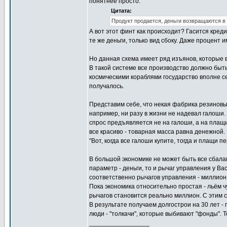
понятнее просто.
Цитата:
Продукт продается, деньги возвращаются в
А вот этот финт как происходит? Гасится кред
те же деньги, только вид сбоку. Даже процент и
Но данная схема имеет ряд изъянов, которые в
В такой системе все производство должно быть
космическими кораблями государство вполне се
получалось.
Представим себе, что некая фабрика резиновы
например, ни разу в жизни не надевал галоши.
спрос предъявляется не на галоши, а на плащ
все красиво - товарная масса равна денежной.
"Вот, когда все галоши купите, тогда и плащи 
В большой экономике не может быть все сбалан
параметр - деньги, то и рычаг управления у Вас
соответственно рычагов управления - миллион
Пока экономика относительно простая - льём чу
рычагов становится реально миллион. С этим 
В результате получаем долгострои на 30 лет -
люди - "толкачи", которые выбивают "фонды". Т
_________________