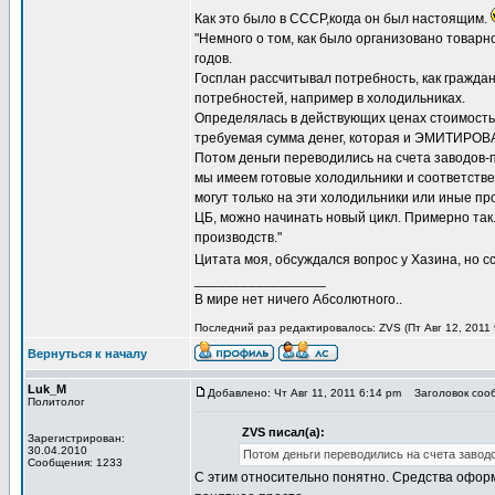
Как это было в СССР,когда он был настоящим.
"Немного о том, как было организовано товар
годов.
Госплан рассчитывал потребность, как граждан
потребностей, например в холодильниках.
Определялась в действующих ценах стоимость 
требуемая сумма денег, которая и ЭМИТИРОВА
Потом деньги переводились на счета заводов-
мы имеем готовые холодильники и соответстве
могут только на эти холодильники или иные п
ЦБ, можно начинать новый цикл. Примерно так
производств."
Цитата моя, обсуждался вопрос у Хазина, но с
_________________
В мире нет ничего Абсолютного..
Последний раз редактировалось: ZVS (Пт Авг 12, 2011 
Вернуться к началу
Luk_M
Добавлено: Чт Авг 11, 2011 6:14 pm
Заголовок сооб
Политолог
ZVS писал(а):
Зарегистрирован:
30.04.2010
Потом деньги переводились на счета завод
Сообщения: 1233
С этим относительно понятно. Средства оформля