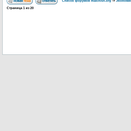
Список форумов malchish.org
->
Экономи
Страница
1
из
20