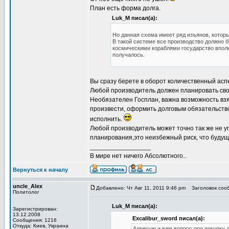
План есть форма долга.
Luk_M писал(а):
Но данная схема имеет ряд изъянов, которы
В такой системе все производство должно б
космическими кораблями государство вполне
получалось.
Вы сразу берете в оборот количественный аспе
Любой производитель должен планировать сво
Необязателен Госплан, важна возможность взя
произвести, оформить долговым обязательство
исполнить.
Любой производитель может точно так же не уг
планирования,это неизбежный риск, что будуще
_________________
В мире нет ничего Абсолютного..
Вернуться к началу
uncle_Alex
Добавлено: Чт Авг 11, 2011 9:46 pm
Заголовок сооб
Политолог
Luk_M писал(а):
Зарегистрирован:
13.12.2008
Excalibur_sword писал(а):
Сообщения: 1216
Откуда: Киев, Украина
Адресую и вам вопрос про покупку 