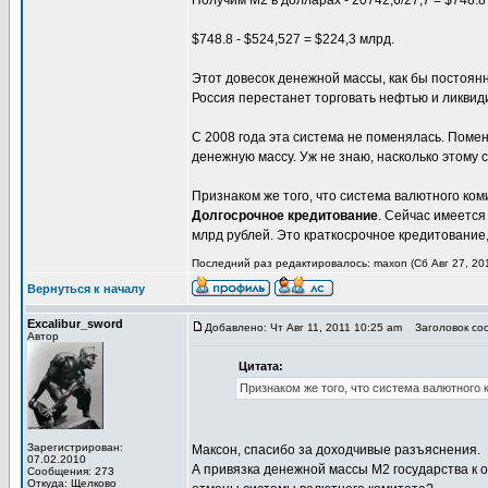
Получим М2 в долларах - 20742,6/27,7 = $748.8
$748.8 - $524,527 = $224,3 млрд.
Этот довесок денежной массы, как бы постоянн
Россия перестанет торговать нефтью и ликвид
С 2008 года эта система не поменялась. Пом
денежную массу. Уж не знаю, насколько этому с
Признаком же того, что система валютного ком
Долгосрочное кредитование
. Сейчас имеется
млрд рублей. Это краткосрочное кредитование
Последний раз редактировалось: maxon (Сб Авг 27, 201
Вернуться к началу
Excalibur_sword
Добавлено: Чт Авг 11, 2011 10:25 am
Заголовок соо
Автор
Цитата:
Признаком же того, что система валютного 
Зарегистрирован:
Максон, спасибо за доходчивые разъяснения.
07.02.2010
А привязка денежной массы М2 государства к 
Сообщения: 273
Откуда: Щелково