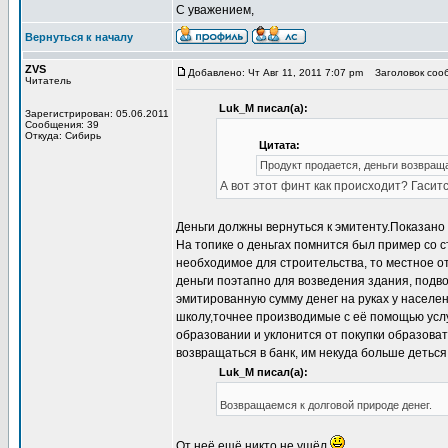
С уважением,
Вернуться к началу
ZVS
Добавлено: Чт Авг 11, 2011 7:07 pm
Заголовок сооб
Читатель
Luk_M писал(а):
Зарегистрирован: 05.06.2011
Сообщения: 39
Откуда: Сибирь
Цитата:
Продукт продается, деньги возвращ
А вот этот финт как происходит? Гасит
Деньги должны вернуться к эмитенту.Показано
На топике о деньгах помнится был пример со 
необходимое для строительства, то местное о
деньги поэтапно для возведения здания, подво
эмитированную сумму денег на руках у насел
школу,точнее производимые с её помощью услуг
образовании и уклонится от покупки образоват
возвращаться в банк, им некуда больше деться
Luk_M писал(а):
Возвращаемся к долговой природе денег.
От неё ещё никто не ушёл.