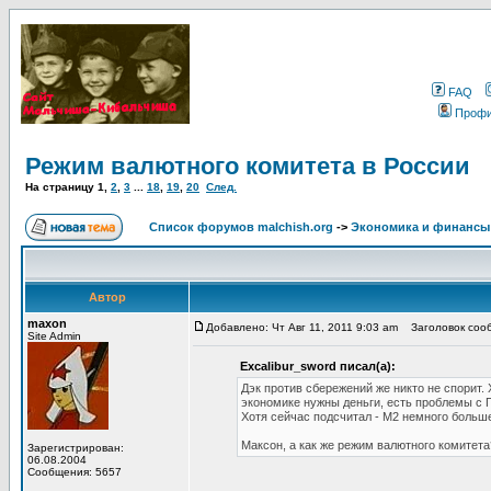
FAQ
Проф
Режим валютного комитета в России
На страницу
1
,
2
,
3
...
18
,
19
,
20
След.
Список форумов malchish.org
->
Экономика и финансы
Автор
maxon
Добавлено: Чт Авг 11, 2011 9:03 am
Заголовок сооб
Site Admin
Excalibur_sword писал(а):
Дэк против сбережений же никто не спорит.
экономике нужны деньги, есть проблемы с
Хотя сейчас подсчитал - М2 немного больше (
Максон, а как же режим валютного комитета
Зарегистрирован:
06.08.2004
Сообщения: 5657