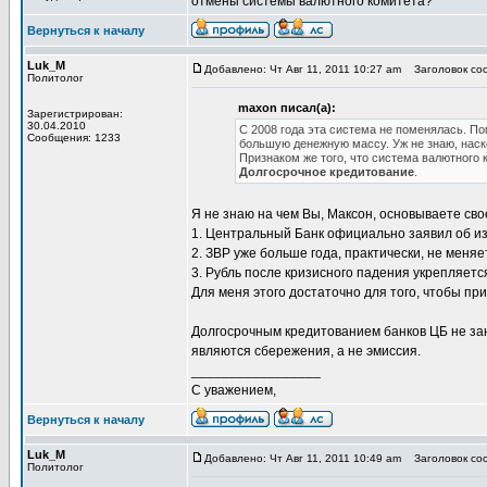
отмены системы валютного комитета?
Вернуться к началу
Luk_M
Добавлено: Чт Авг 11, 2011 10:27 am
Заголовок соо
Политолог
maxon писал(а):
Зарегистрирован:
30.04.2010
С 2008 года эта система не поменялась. 
Сообщения: 1233
большую денежную массу. Уж не знаю, наск
Признаком же того, что система валютного 
Долгосрочное кредитование
.
Я не знаю на чем Вы, Максон, основываете сво
1. Центральный Банк официально заявил об и
2. ЗВР уже больше года, практически, не меняе
3. Рубль после кризисного падения укрепляетс
Для меня этого достаточно для того, чтобы при
Долгосрочным кредитованием банков ЦБ не зан
являются сбережения, а не эмиссия.
_________________
С уважением,
Вернуться к началу
Luk_M
Добавлено: Чт Авг 11, 2011 10:49 am
Заголовок соо
Политолог