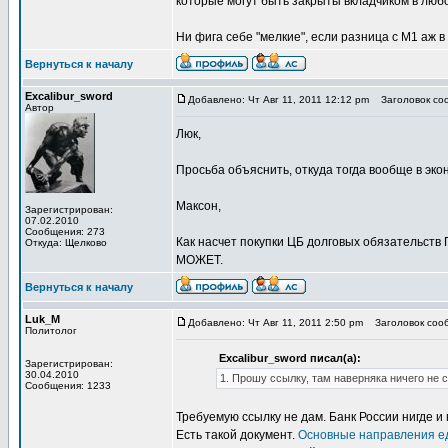
которые могут быть закрыты вкладчиком в люб
Ни фига себе "мелкие", если разница с М1 аж в 
Вернуться к началу
Excalibur_sword
Добавлено: Чт Авг 11, 2011 12:12 pm
Заголовок соо
Автор
Люк,
Просьба объяснить, откуда тогда вообще в эко
Максон,
Зарегистрирован:
07.02.2010
Сообщения: 273
Как насчет покупки ЦБ долговых обязательств 
Откуда: Щелково
МОЖЕТ.
Вернуться к началу
Luk_M
Добавлено: Чт Авг 11, 2011 2:50 pm
Заголовок сооб
Политолог
Excalibur_sword писал(а):
Зарегистрирован:
30.04.2010
1. Прошу ссылку, там наверняка ничего не 
Сообщения: 1233
Требуемую ссылку не дам. Банк России нигде и
Есть такой документ.
Основные направления 