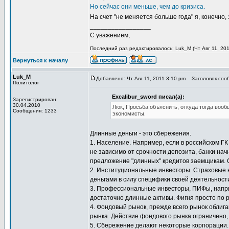
Но сейчас они меньше, чем до кризиса.
На счет "не меняется больше года" я, конечно,
_________________
С уважением,
Последний раз редактировалось: Luk_M (Чт Авг 11, 2011
Вернуться к началу
Luk_M
Добавлено: Чт Авг 11, 2011 3:10 pm
Заголовок сооб
Политолог
Excalibur_sword писал(а):
Зарегистрирован:
30.04.2010
Люк, Просьба объяснить, откуда тогда вооб
Сообщения: 1233
экономисты.
Длинные деньги - это сбережения.
1. Население. Например, если в российском Г
не зависимо от срочности депозита, банки на
предложение "длинных" кредитов заемщикам. 
2. Институциональные инвесторы. Страховые 
деньгами в силу специфики своей деятельности
3. Профессиональные инвесторы, ПИФы, наприм
достаточно длинные активы. Фигня просто по 
4. Фондовый рынок, прежде всего рынок облига
рынка. Действие фондового рынка ограничено, 
5. Сбережение делают некоторые корпорации.