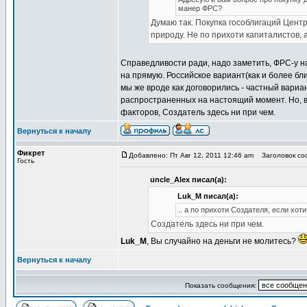
манер ФРС?
Думаю так. Покупка гособлигаций Цент
природу. Не по прихоти капиталистов, 
Справедливости ради, надо заметить, ФРС-у н
на прямую. Российское вариант(как и более бл
мы же вроде как договорились - частный вариан
распространенных на настоящий момент. Но, в
факторов, Создатель здесь ни при чем.
Вернуться к началу
Фикрет
Добавлено: Пт Авг 12, 2011 12:46 am
Заголовок соо
Гость
uncle_Alex писал(а):
Luk_M писал(а):
.. а по прихоти Создателя, если хоти
Создатель здесь ни при чем.
Luk_M
, Вы случайно на деньги не молитесь?
Вернуться к началу
Показать сообщения: