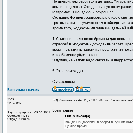
Но дьявол, как говорится в деталях. Фигураль
земли не долетят. Эти деньги с успехом распил
газпромах. В Фондах они сохраннее.
Создание Фондов реализовывало идею снятия 
тратим на жизнь, учимся этим и обходиться, а
Кроме того, бюджетными планами дальнейший 
4. Снижение налогового бремени для несырьев
отраслей в бюджетных доходах вырастет. Прес
время поднимать налоги на предприятия несыр
или обиженно уйдет в тень.
Я думаю, не налоги надо снижать, а инфрастру
5. Это происходит.
_________________
С уважением,
Вернуться к началу
ZVS
Добавлено: Чт Авг 11, 2011 5:48 pm
Заголовок сооб
Читатель
Всем привет.
Зарегистрирован: 05.06.2011
Сообщения: 39
Luk_M писал(а):
Откуда: Сибирь
Как деньги добавить в оборот в нужном объ
нужное время.