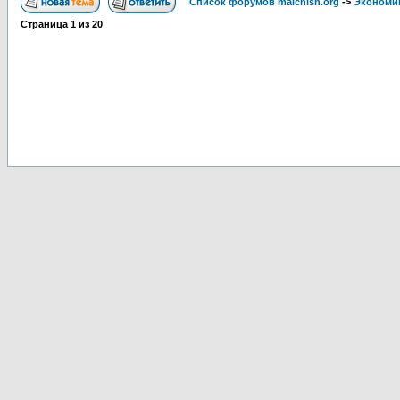
Список форумов malchish.org
->
Экономи
Страница
1
из
20