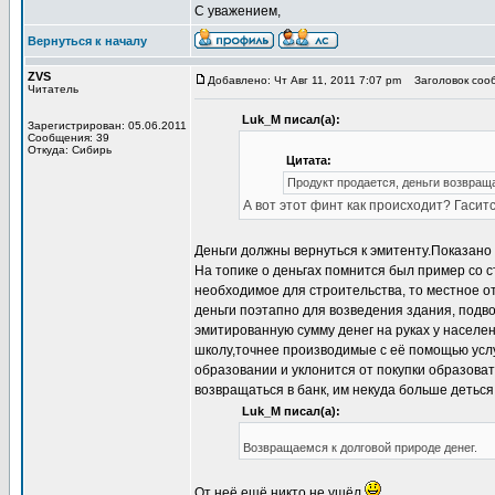
С уважением,
Вернуться к началу
ZVS
Добавлено: Чт Авг 11, 2011 7:07 pm
Заголовок сооб
Читатель
Luk_M писал(а):
Зарегистрирован: 05.06.2011
Сообщения: 39
Откуда: Сибирь
Цитата:
Продукт продается, деньги возвращ
А вот этот финт как происходит? Гасит
Деньги должны вернуться к эмитенту.Показано
На топике о деньгах помнится был пример со 
необходимое для строительства, то местное о
деньги поэтапно для возведения здания, подво
эмитированную сумму денег на руках у насел
школу,точнее производимые с её помощью услуг
образовании и уклонится от покупки образоват
возвращаться в банк, им некуда больше деться
Luk_M писал(а):
Возвращаемся к долговой природе денег.
От неё ещё никто не ушёл.