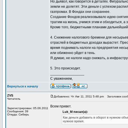
Но дьявол, как говорится в деталях. Фигураль
земли не долетят. Эти деньги с успехом распил
газпромах. В Фондах они сохраннее.
Создание Фондов реализовывало идею снятия 
тратим на жизнь, учимся этим и обходиться, а
Кроме того, бюджетными планами дальнейший 
4. Снижение налогового бремени для несырьев
отраслей в бюджетных доходах вырастет. Прес
время поднимать налоги на предприятия несыр
или обиженно уйдет в тень.
Я думаю, не налоги надо снижать, а инфрастру
5. Это происходит.
_________________
С уважением,
Вернуться к началу
ZVS
Добавлено: Чт Авг 11, 2011 5:48 pm
Заголовок сооб
Читатель
Всем привет.
Зарегистрирован: 05.06.2011
Сообщения: 39
Luk_M писал(а):
Откуда: Сибирь
Как деньги добавить в оборот в нужном объ
нужное время.