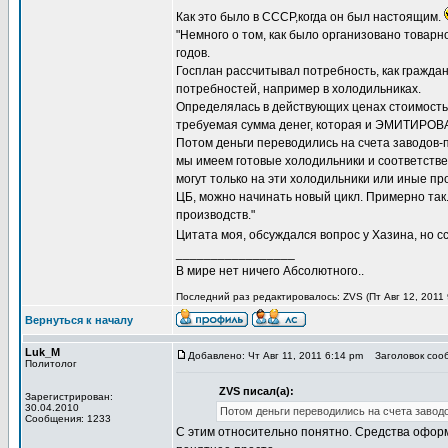
Как это было в СССР,когда он был настоящим.
"Немного о том, как было организовано товар
годов.
Госплан рассчитывал потребность, как граждан
потребностей, например в холодильниках.
Определялась в действующих ценах стоимость 
требуемая сумма денег, которая и ЭМИТИРОВА
Потом деньги переводились на счета заводов-
мы имеем готовые холодильники и соответстве
могут только на эти холодильники или иные п
ЦБ, можно начинать новый цикл. Примерно так
производств."
Цитата моя, обсуждался вопрос у Хазина, но с
_________________
В мире нет ничего Абсолютного..
Последний раз редактировалось: ZVS (Пт Авг 12, 2011 
Вернуться к началу
Luk_M
Добавлено: Чт Авг 11, 2011 6:14 pm
Заголовок сооб
Политолог
ZVS писал(а):
Зарегистрирован:
30.04.2010
Потом деньги переводились на счета завод
Сообщения: 1233
С этим относительно понятно. Средства оформля