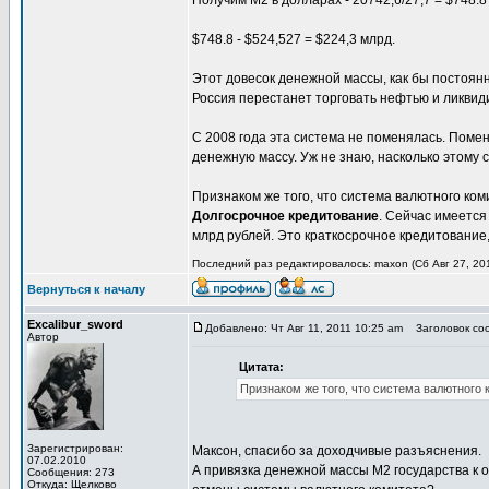
Получим М2 в долларах - 20742,6/27,7 = $748.8
$748.8 - $524,527 = $224,3 млрд.
Этот довесок денежной массы, как бы постоянн
Россия перестанет торговать нефтью и ликвид
С 2008 года эта система не поменялась. Пом
денежную массу. Уж не знаю, насколько этому с
Признаком же того, что система валютного ком
Долгосрочное кредитование
. Сейчас имеется
млрд рублей. Это краткосрочное кредитование
Последний раз редактировалось: maxon (Сб Авг 27, 201
Вернуться к началу
Excalibur_sword
Добавлено: Чт Авг 11, 2011 10:25 am
Заголовок соо
Автор
Цитата:
Признаком же того, что система валютного 
Зарегистрирован:
Максон, спасибо за доходчивые разъяснения.
07.02.2010
А привязка денежной массы М2 государства к 
Сообщения: 273
Откуда: Щелково