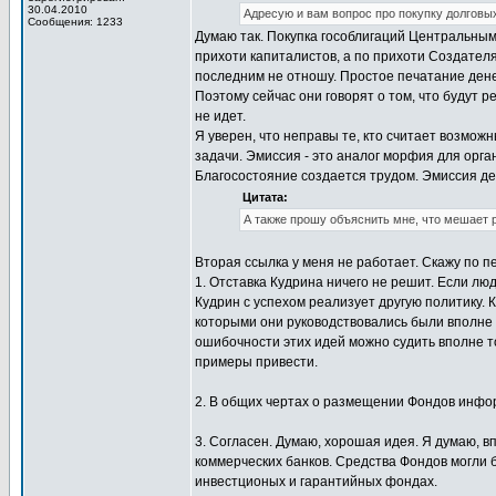
30.04.2010
Адресую и вам вопрос про покупку долгов
Сообщения: 1233
Думаю так. Покупка гособлигаций Центральным
прихоти капиталистов, а по прихоти Создателя
последним не отношу. Простое печатание денег
Поэтому сейчас они говорят о том, что будут 
не идет.
Я уверен, что неправы те, кто считает возмо
задачи. Эмиссия - это аналог морфия для орга
Благосостояние создается трудом. Эмиссия де
Цитата:
А также прошу объяснить мне, что мешает 
Вторая ссылка у меня не работает. Скажу по п
1. Отставка Кудрина ничего не решит. Если л
Кудрин с успехом реализует другую политику.
которыми они руководствовались были вполне
ошибочности этих идей можно судить вполне т
примеры привести.
2. В общих чертах о размещении Фондов инфор
3. Согласен. Думаю, хорошая идея. Я думаю, 
коммерческих банков. Средства Фондов могли 
инвестционых и гарантийных фондах.