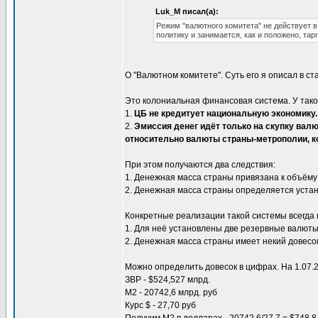
Luk_M писал(а):
Режим "валютного комитета" не действует 
политику и занимается, как и положено, та
О "Валютном комитете". Суть его я описал в ст
Это колониальная финансовая система. У так
1.
ЦБ не кредитует национальную экономику.
2.
Эмиссия денег идёт только на скупку ва
относительно валюты страны-метрополии, ко
При этом получаются два следствия:
1. Денежная масса страны привязана к объём
2. Денежная масса страны определяется уста
Конкретные реализации такой системы всегда 
1. Для неё установлены две резервные валюты
2. Денежная масса страны имеет некий довесо
Можно определить довесок в цифрах. На 1.07.2
ЗВР - $524,527 млрд.
М2 - 20742,6 млрд. руб
Курс $ - 27,70 руб