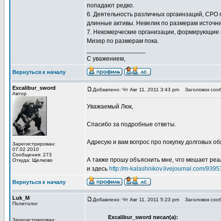
попадают редко.
6. Деятельность различных оргаинзаций, СРО
длинные активы. Невелик по размерам источни
7. Некомерческие организации, формирующие 
Мизер по размерам пока.
_________________
С уважением,
Вернуться к началу
Excalibur_sword
Добавлено: Чт Авг 11, 2011 3:43 pm
Заголовок сооб
Автор
Уважаемый Люк,
Спасибо за подробные ответы.
Адресую и вам вопрос про покупку долговых о
Зарегистрирован:
07.02.2010
Сообщения: 273
А также прошу объяснить мне, что мешает ре
Откуда: Щелково
и здесь
http://m-kalashnikov.livejournal.com/9395
Вернуться к началу
Luk_M
Добавлено: Чт Авг 11, 2011 5:23 pm
Заголовок сооб
Политолог
Excalibur_sword писал(а):
Зарегистрирован: