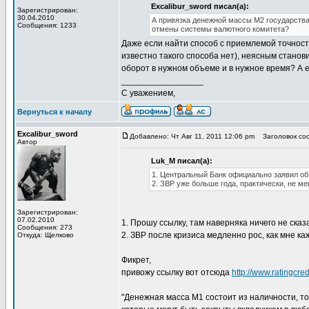
Excalibur_sword писал(а):
Зарегистрирован:
30.04.2010
А привязка денежной массы М2 государства
Сообщения: 1233
отмены системы валютного комитета?
Даже если найти способ с приемлемой точност
известно такого способа нет), неясным станов
оборот в нужном объеме и в нужное время? А е
_________________
С уважением,
Вернуться к началу
Excalibur_sword
Добавлено: Чт Авг 11, 2011 12:06 pm
Заголовок соо
Автор
Luk_M писал(а):
1. Центральный Банк официально заявил об
2. ЗВР уже больше года, практически, не м
Зарегистрирован:
07.02.2010
1. Прошу ссылку, там наверняка ничего не сказ
Сообщения: 273
2. ЗВР после кризиса медленно рос, как мне ка
Откуда: Щелково
Фикрет,
привожу ссылку вот отсюда
http://www.ratingcred
"Денежная масса М1 состоит из наличности, то