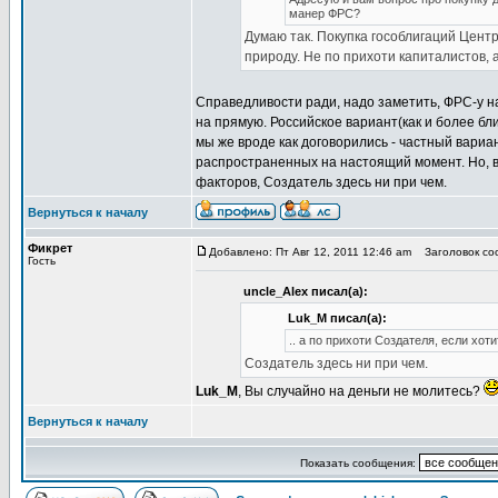
манер ФРС?
Думаю так. Покупка гособлигаций Цент
природу. Не по прихоти капиталистов, 
Справедливости ради, надо заметить, ФРС-у н
на прямую. Российское вариант(как и более бл
мы же вроде как договорились - частный вариан
распространенных на настоящий момент. Но, в
факторов, Создатель здесь ни при чем.
Вернуться к началу
Фикрет
Добавлено: Пт Авг 12, 2011 12:46 am
Заголовок соо
Гость
uncle_Alex писал(а):
Luk_M писал(а):
.. а по прихоти Создателя, если хоти
Создатель здесь ни при чем.
Luk_M
, Вы случайно на деньги не молитесь?
Вернуться к началу
Показать сообщения: