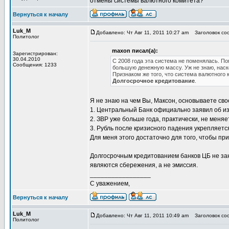
отмены системы валютного комитета?
Вернуться к началу
Luk_M
Добавлено: Чт Авг 11, 2011 10:27 am
Заголовок соо
Политолог
maxon писал(а):
Зарегистрирован:
30.04.2010
С 2008 года эта система не поменялась. 
Сообщения: 1233
большую денежную массу. Уж не знаю, наск
Признаком же того, что система валютного 
Долгосрочное кредитование
.
Я не знаю на чем Вы, Максон, основываете сво
1. Центральный Банк официально заявил об и
2. ЗВР уже больше года, практически, не меняе
3. Рубль после кризисного падения укрепляетс
Для меня этого достаточно для того, чтобы при
Долгосрочным кредитованием банков ЦБ не зан
являются сбережения, а не эмиссия.
_________________
С уважением,
Вернуться к началу
Luk_M
Добавлено: Чт Авг 11, 2011 10:49 am
Заголовок соо
Политолог