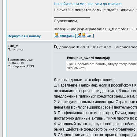
Но сейчас они меньше, чем до кризиса.
На счет "не меняется больше года" я, конечно,
_________________
С уважением,
Последний раз редактировалось: Luk_M (Чт Авг 11, 2011
Вернуться к началу
Luk_M
Добавлено: Чт Авг 11, 2011 3:10 pm
Заголовок сооб
Политолог
Excalibur_sword писал(а):
Зарегистрирован:
30.04.2010
Люк, Просьба объяснить, откуда тогда вооб
Сообщения: 1233
экономисты.
Длинные деньги - это сбережения.
1. Население. Например, если в российском Г
не зависимо от срочности депозита, банки на
предложение "длинных" кредитов заемщикам. 
2. Институциональные инвесторы. Страховые 
деньгами в силу специфики своей деятельности
3. Профессиональные инвесторы, ПИФы, наприм
достаточно длинные активы. Фигня просто по 
4. Фондовый рынок, прежде всего рынок облига
рынка. Действие фондового рынка ограничено, 
5. Сбережение делают некоторые корпорации.