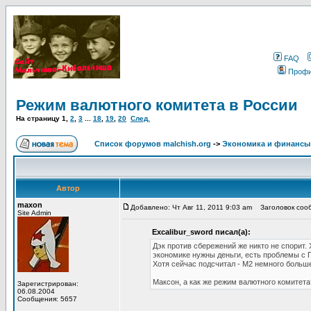
FAQ
Проф
Режим валютного комитета в России
На страницу
1
,
2
,
3
...
18
,
19
,
20
След.
Список форумов malchish.org
->
Экономика и финансы
Автор
maxon
Добавлено: Чт Авг 11, 2011 9:03 am
Заголовок сооб
Site Admin
Excalibur_sword писал(а):
Дэк против сбережений же никто не спорит.
экономике нужны деньги, есть проблемы с
Хотя сейчас подсчитал - М2 немного больше (
Максон, а как же режим валютного комитета
Зарегистрирован:
06.08.2004
Сообщения: 5657