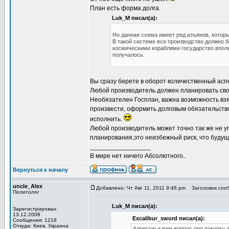
План есть форма долга.
Luk_M писал(а):
Но данная схема имеет ряд изъянов, которы
В такой системе все производство должно б
космическими кораблями государство вполне
получалось.
Вы сразу берете в оборот количественный аспе
Любой производитель должен планировать сво
Необязателен Госплан, важна возможность взя
произвести, оформить долговым обязательство
исполнить.
Любой производитель может точно так же не уг
планирования,это неизбежный риск, что будуще
_________________
В мире нет ничего Абсолютного..
Вернуться к началу
uncle_Alex
Добавлено: Чт Авг 11, 2011 9:46 pm
Заголовок сооб
Политолог
Luk_M писал(а):
Зарегистрирован:
13.12.2008
Excalibur_sword писал(а):
Сообщения: 1216
Откуда: Киев, Украина
Адресую и вам вопрос про покупку 