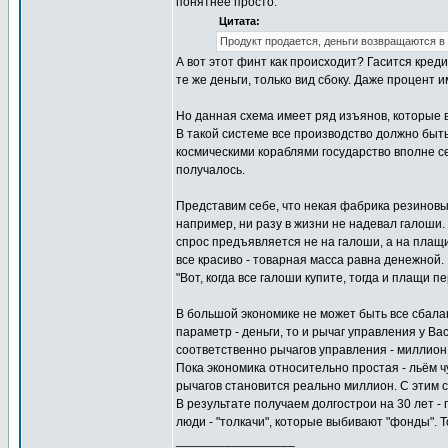
понятнее просто.
Цитата:
Продукт продается, деньги возвращаются в
А вот этот финт как происходит? Гасится кред
те же деньги, только вид сбоку. Даже процент и
Но данная схема имеет ряд изъянов, которые в
В такой системе все производство должно быть
космическими кораблями государство вполне се
получалось.
Представим себе, что некая фабрика резиновы
например, ни разу в жизни не надевал галоши.
спрос предъявляется не на галоши, а на плащ
все красиво - товарная масса равна денежной.
"Вот, когда все галоши купите, тогда и плащи 
В большой экономике не может быть все сбалан
параметр - деньги, то и рычаг управления у Вас
соответственно рычагов управления - миллион
Пока экономика относительно простая - льём чу
рычагов становится реально миллион. С этим 
В результате получаем долгострои на 30 лет -
люди - "толкачи", которые выбивают "фонды". Т
_________________