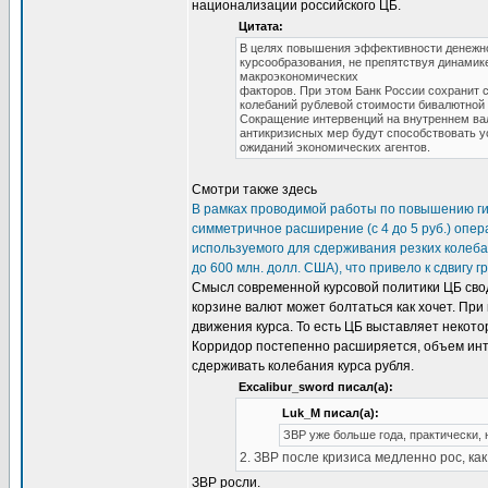
национализации российского ЦБ.
Цитата:
В целях повышения эффективности денежно-
курсообразования, не препятствуя динами
макроэкономических
факторов. При этом Банк России сохранит 
колебаний рублевой стоимости бивалютной 
Сокращение интервенций на внутреннем ва
антикризисных мер будут способствовать 
ожиданий экономических агентов.
Смотри также здесь
В рамках проводимой работы по повышению гиб
симметричное расширение (с 4 до 5 руб.) опе
используемого для сдерживания резких колеба
до 600 млн. долл. США), что привело к сдвигу 
Смысл современной курсовой политики ЦБ свод
корзине валют может болтаться как хочет. Пр
движения курса. То есть ЦБ выставляет некотор
Корридор постепенно расширяется, объем инт
сдерживать колебания курса рубля.
Excalibur_sword писал(а):
Luk_M писал(а):
ЗВР уже больше года, практически, 
2. ЗВР после кризиса медленно рос, как
ЗВР росли.