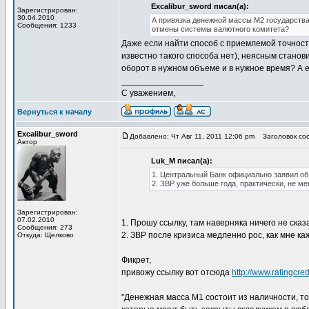
Excalibur_sword писал(а):
Зарегистрирован:
30.04.2010
А привязка денежной массы М2 государства
Сообщения: 1233
отмены системы валютного комитета?
Даже если найти способ с приемлемой точност
известно такого способа нет), неясным станов
оборот в нужном объеме и в нужное время? А е
_________________
С уважением,
Вернуться к началу
Excalibur_sword
Добавлено: Чт Авг 11, 2011 12:06 pm
Заголовок соо
Автор
Luk_M писал(а):
1. Центральный Банк официально заявил об
2. ЗВР уже больше года, практически, не м
Зарегистрирован:
07.02.2010
1. Прошу ссылку, там наверняка ничего не сказ
Сообщения: 273
2. ЗВР после кризиса медленно рос, как мне ка
Откуда: Щелково
Фикрет,
привожу ссылку вот отсюда
http://www.ratingcred
"Денежная масса М1 состоит из наличности, то