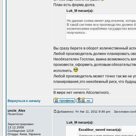
План есть форма долга.
Luk_M писал(а):
Но данная схема имеет ряд изъянов, которы
В такой системе все производство должно б
космическими кораблями государство вполне
получалось.
Вы сразу берете в оборот количественный аспе
Любой производитель должен планировать сво
Необязателен Госплан, важна возможность взя
произвести, оформить долговым обязательство
исполнить.
Любой производитель может точно так же не уг
планирования,это неизбежный риск, что будуще
_________________
В мире нет ничего Абсолютного..
Вернуться к началу
uncle_Alex
Добавлено: Чт Авг 11, 2011 9:46 pm
Заголовок сооб
Политолог
Luk_M писал(а):
Зарегистрирован:
13.12.2008
Excalibur_sword писал(а):
Сообщения: 1216
Откуда: Киев, Украина
Адресую и вам вопрос про покупку 