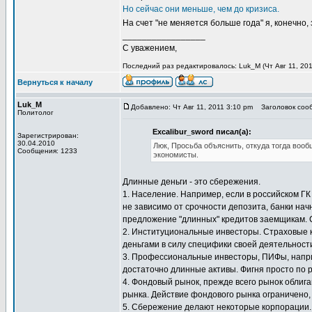
Но сейчас они меньше, чем до кризиса.
На счет "не меняется больше года" я, конечно,
_________________
С уважением,
Последний раз редактировалось: Luk_M (Чт Авг 11, 2011
Вернуться к началу
Luk_M
Добавлено: Чт Авг 11, 2011 3:10 pm
Заголовок сооб
Политолог
Excalibur_sword писал(а):
Зарегистрирован:
30.04.2010
Люк, Просьба объяснить, откуда тогда вооб
Сообщения: 1233
экономисты.
Длинные деньги - это сбережения.
1. Население. Например, если в российском Г
не зависимо от срочности депозита, банки на
предложение "длинных" кредитов заемщикам. 
2. Институциональные инвесторы. Страховые 
деньгами в силу специфики своей деятельности
3. Профессиональные инвесторы, ПИФы, наприм
достаточно длинные активы. Фигня просто по 
4. Фондовый рынок, прежде всего рынок облига
рынка. Действие фондового рынка ограничено, 
5. Сбережение делают некоторые корпорации.