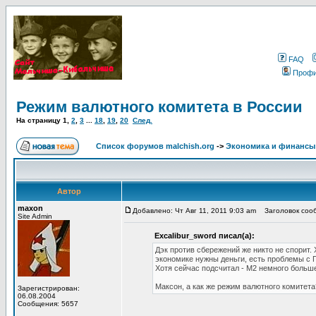
FAQ
Проф
Режим валютного комитета в России
На страницу
1
,
2
,
3
...
18
,
19
,
20
След.
Список форумов malchish.org
->
Экономика и финансы
Автор
maxon
Добавлено: Чт Авг 11, 2011 9:03 am
Заголовок сооб
Site Admin
Excalibur_sword писал(а):
Дэк против сбережений же никто не спорит.
экономике нужны деньги, есть проблемы с
Хотя сейчас подсчитал - М2 немного больше (
Максон, а как же режим валютного комитета
Зарегистрирован:
06.08.2004
Сообщения: 5657