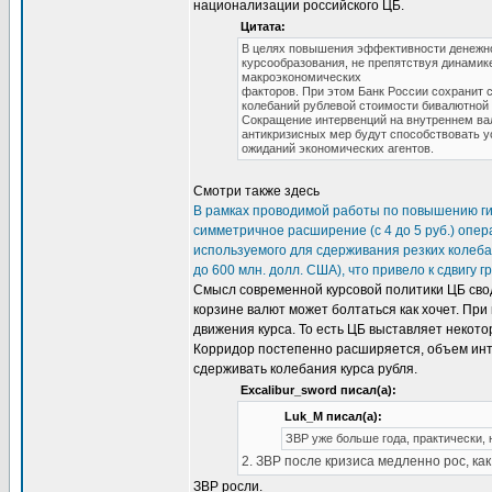
национализации российского ЦБ.
Цитата:
В целях повышения эффективности денежно-
курсообразования, не препятствуя динами
макроэкономических
факторов. При этом Банк России сохранит 
колебаний рублевой стоимости бивалютной 
Сокращение интервенций на внутреннем ва
антикризисных мер будут способствовать 
ожиданий экономических агентов.
Смотри также здесь
В рамках проводимой работы по повышению гиб
симметричное расширение (с 4 до 5 руб.) опе
используемого для сдерживания резких колеба
до 600 млн. долл. США), что привело к сдвигу 
Смысл современной курсовой политики ЦБ свод
корзине валют может болтаться как хочет. Пр
движения курса. То есть ЦБ выставляет некотор
Корридор постепенно расширяется, объем инт
сдерживать колебания курса рубля.
Excalibur_sword писал(а):
Luk_M писал(а):
ЗВР уже больше года, практически, 
2. ЗВР после кризиса медленно рос, как
ЗВР росли.