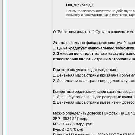
Luk_M писал(а):
Режим "валютного комитета" не действует 
политику и занимается, как и положено, та
О "Валютном комитете". Суть его я описал в ст
Это колониальная финансовая система. У так
1.
ЦБ не кредитует национальную экономику.
2.
Эмиссия денег идёт только на скупку ва
относительно валюты страны-метрополии, ко
При этом получаются два следствия:
1. Денежная масса страны привязана к объём
2. Денежная масса страны определяется уста
Конкретные реализации такой системы всегда 
1. Для неё установлены две резервные валюты
2. Денежная масса страны имеет некий довесо
Можно определить довесок в цифрах. На 1.07.2
ЗВР - $524,527 млрд.
М2 - 20742,6 млрд. руб
Курс $ - 27,70 руб