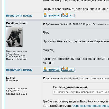
которые могут быть закрыты вкладчиком в люб
Ни фига себе "мелкие", если разница с М1 аж в 
Вернуться к началу
Excalibur_sword
Добавлено: Чт Авг 11, 2011 12:12 pm
Заголовок соо
Автор
Люк,
Просьба объяснить, откуда тогда вообще в эко
Максон,
Зарегистрирован:
07.02.2010
Сообщения: 273
Как насчет покупки ЦБ долговых обязательств 
Откуда: Щелково
МОЖЕТ.
Вернуться к началу
Luk_M
Добавлено: Чт Авг 11, 2011 2:50 pm
Заголовок сооб
Политолог
Excalibur_sword писал(а):
Зарегистрирован:
30.04.2010
1. Прошу ссылку, там наверняка ничего не 
Сообщения: 1233
Требуемую ссылку не дам. Банк России нигде и
Есть такой документ.
Основные направления 