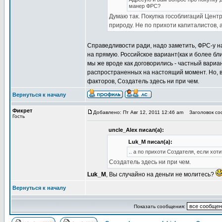
манер ФРС?
Думаю так. Покупка гособлигаций Цент
природу. Не по прихоти капиталистов, 
Справедливости ради, надо заметить, ФРС-у н
на прямую. Российское вариант(как и более бл
мы же вроде как договорились - частный вариан
распространенных на настоящий момент. Но, в
факторов, Создатель здесь ни при чем.
Вернуться к началу
Фикрет
Добавлено: Пт Авг 12, 2011 12:46 am
Заголовок соо
Гость
uncle_Alex писал(а):
Luk_M писал(а):
.. а по прихоти Создателя, если хоти
Создатель здесь ни при чем.
Luk_M
, Вы случайно на деньги не молитесь?
Вернуться к началу
Показать сообщения: