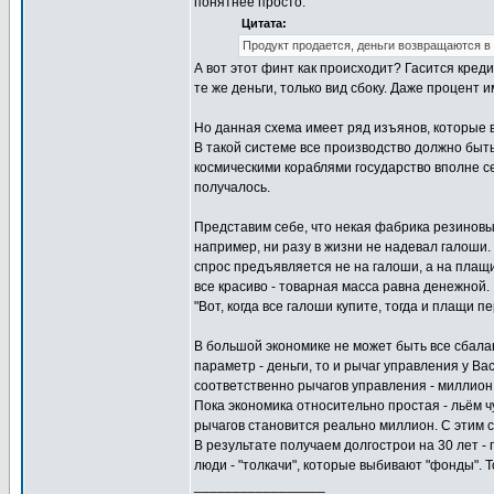
понятнее просто.
Цитата:
Продукт продается, деньги возвращаются в
А вот этот финт как происходит? Гасится кред
те же деньги, только вид сбоку. Даже процент и
Но данная схема имеет ряд изъянов, которые в
В такой системе все производство должно быть
космическими кораблями государство вполне се
получалось.
Представим себе, что некая фабрика резиновы
например, ни разу в жизни не надевал галоши.
спрос предъявляется не на галоши, а на плащ
все красиво - товарная масса равна денежной.
"Вот, когда все галоши купите, тогда и плащи 
В большой экономике не может быть все сбалан
параметр - деньги, то и рычаг управления у Вас
соответственно рычагов управления - миллион
Пока экономика относительно простая - льём чу
рычагов становится реально миллион. С этим 
В результате получаем долгострои на 30 лет -
люди - "толкачи", которые выбивают "фонды". Т
_________________