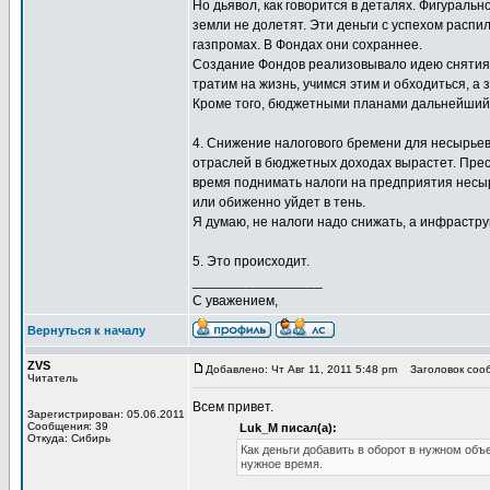
Но дьявол, как говорится в деталях. Фигураль
земли не долетят. Эти деньги с успехом распил
газпромах. В Фондах они сохраннее.
Создание Фондов реализовывало идею снятия 
тратим на жизнь, учимся этим и обходиться, а
Кроме того, бюджетными планами дальнейший 
4. Снижение налогового бремени для несырьев
отраслей в бюджетных доходах вырастет. Прес
время поднимать налоги на предприятия несыр
или обиженно уйдет в тень.
Я думаю, не налоги надо снижать, а инфрастру
5. Это происходит.
_________________
С уважением,
Вернуться к началу
ZVS
Добавлено: Чт Авг 11, 2011 5:48 pm
Заголовок сооб
Читатель
Всем привет.
Зарегистрирован: 05.06.2011
Сообщения: 39
Luk_M писал(а):
Откуда: Сибирь
Как деньги добавить в оборот в нужном объ
нужное время.