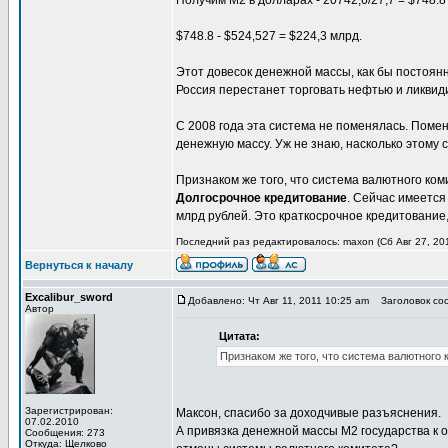
Получим М2 в долларах - 20742,6/27,7 = $748.8
$748.8 - $524,527 = $224,3 млрд.
Этот довесок денежной массы, как бы постоянн
Россия перестанет торговать нефтью и ликвид
С 2008 года эта система не поменялась. Пом
денежную массу. Уж не знаю, насколько этому с
Признаком же того, что система валютного ком
Долгосрочное кредитование
. Сейчас имеется
млрд рублей. Это краткосрочное кредитование
Последний раз редактировалось: maxon (Сб Авг 27, 201
Вернуться к началу
Excalibur_sword
Добавлено: Чт Авг 11, 2011 10:25 am
Заголовок соо
Автор
Цитата:
Признаком же того, что система валютного 
Зарегистрирован:
Максон, спасибо за доходчивые разъяснения.
07.02.2010
А привязка денежной массы М2 государства к 
Сообщения: 273
Откуда: Щелково