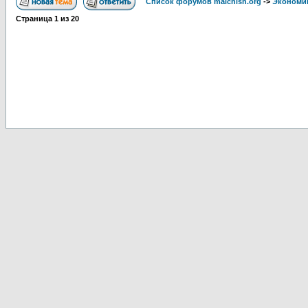
Список форумов malchish.org
->
Экономи
Страница
1
из
20