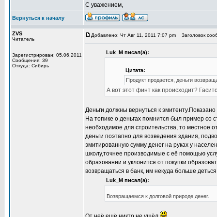
С уважением,
Вернуться к началу
ZVS
Добавлено: Чт Авг 11, 2011 7:07 pm
Заголовок сооб
Читатель
Luk_M писал(а):
Зарегистрирован: 05.06.2011
Сообщения: 39
Откуда: Сибирь
Цитата:
Продукт продается, деньги возвращ
А вот этот финт как происходит? Гасит
Деньги должны вернуться к эмитенту.Показано
На топике о деньгах помнится был пример со 
необходимое для строительства, то местное о
деньги поэтапно для возведения здания, подво
эмитированную сумму денег на руках у насел
школу,точнее производимые с её помощью услуг
образовании и уклонится от покупки образоват
возвращаться в банк, им некуда больше деться
Luk_M писал(а):
Возвращаемся к долговой природе денег.
От неё ещё никто не ушёл.