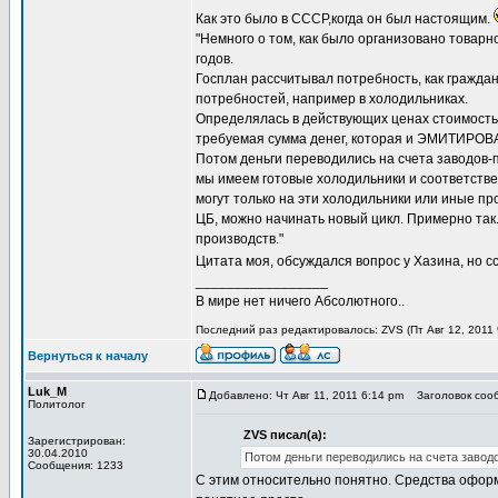
Как это было в СССР,когда он был настоящим.
"Немного о том, как было организовано товар
годов.
Госплан рассчитывал потребность, как граждан
потребностей, например в холодильниках.
Определялась в действующих ценах стоимость 
требуемая сумма денег, которая и ЭМИТИРОВА
Потом деньги переводились на счета заводов-
мы имеем готовые холодильники и соответстве
могут только на эти холодильники или иные п
ЦБ, можно начинать новый цикл. Примерно так
производств."
Цитата моя, обсуждался вопрос у Хазина, но с
_________________
В мире нет ничего Абсолютного..
Последний раз редактировалось: ZVS (Пт Авг 12, 2011 
Вернуться к началу
Luk_M
Добавлено: Чт Авг 11, 2011 6:14 pm
Заголовок сооб
Политолог
ZVS писал(а):
Зарегистрирован:
30.04.2010
Потом деньги переводились на счета завод
Сообщения: 1233
С этим относительно понятно. Средства оформля