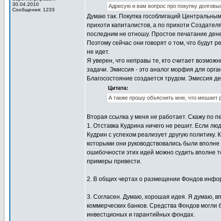
30.04.2010
Адресую и вам вопрос про покупку долгов
Сообщения: 1233
Думаю так. Покупка гособлигаций Центральным
прихоти капиталистов, а по прихоти Создателя
последним не отношу. Простое печатание денег
Поэтому сейчас они говорят о том, что будут 
не идет.
Я уверен, что неправы те, кто считает возмо
задачи. Эмиссия - это аналог морфия для орга
Благосостояние создается трудом. Эмиссия де
Цитата:
А также прошу объяснить мне, что мешает 
Вторая ссылка у меня не работает. Скажу по п
1. Отставка Кудрина ничего не решит. Если л
Кудрин с успехом реализует другую политику.
которыми они руководствовались были вполне
ошибочности этих идей можно судить вполне т
примеры привести.
2. В общих чертах о размещении Фондов инфор
3. Согласен. Думаю, хорошая идея. Я думаю, 
коммерческих банков. Средства Фондов могли 
инвестционых и гарантийных фондах.