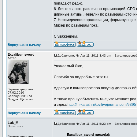
попадают редко.
6. Деятельность различных оргаинзаций, СРО
длинные активы. Невелик по размерам источни
7. Некомерческие организации, формирующие 
Мизер по размерам пока.
_________________
С уважением,
Вернуться к началу
Excalibur_sword
Добавлено: Чт Авг 11, 2011 3:43 pm
Заголовок сооб
Автор
Уважаемый Люк,
Спасибо за подробные ответы.
Адресую и вам вопрос про покупку долговых о
Зарегистрирован:
07.02.2010
Сообщения: 273
А также прошу объяснить мне, что мешает ре
Откуда: Щелково
и здесь
http://m-kalashnikov.livejournal.com/9395
Вернуться к началу
Luk_M
Добавлено: Чт Авг 11, 2011 5:23 pm
Заголовок сооб
Политолог
Excalibur_sword писал(а):
Зарегистрирован: