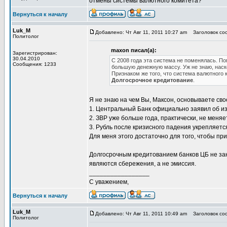
отмены системы валютного комитета?
Вернуться к началу
Luk_M
Добавлено: Чт Авг 11, 2011 10:27 am
Заголовок соо
Политолог
maxon писал(а):
Зарегистрирован:
30.04.2010
С 2008 года эта система не поменялась. 
Сообщения: 1233
большую денежную массу. Уж не знаю, наск
Признаком же того, что система валютного 
Долгосрочное кредитование
.
Я не знаю на чем Вы, Максон, основываете сво
1. Центральный Банк официально заявил об и
2. ЗВР уже больше года, практически, не меняе
3. Рубль после кризисного падения укрепляетс
Для меня этого достаточно для того, чтобы при
Долгосрочным кредитованием банков ЦБ не зан
являются сбережения, а не эмиссия.
_________________
С уважением,
Вернуться к началу
Luk_M
Добавлено: Чт Авг 11, 2011 10:49 am
Заголовок соо
Политолог