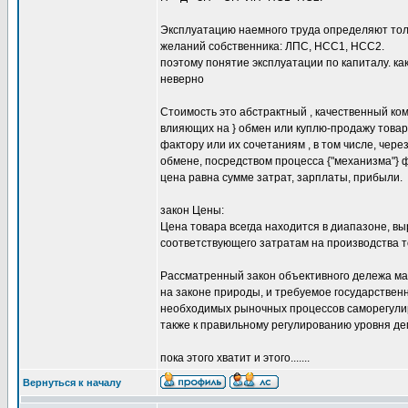
Эксплуатацию наемного труда определяют толь
желаний собственника: ЛПС, НСС1, НСС2.
поэтому понятие эксплуатации по капиталу. ка
неверно
Стоимость это абстрактный , качественный к
влияющих на } обмен или куплю-продажу това
фактору или их сочетаниям , в том числе, чер
обмене, посредством процесса {"механизма"} 
цена равна сумме затрат, зарплаты, прибыли.
закон Цены:
Цена товара всегда находится в диапазоне, в
соответствующего затратам на производства т
Рассматренный закон объективного дележа ма
на законе природы, и требуемое государствен
необходимых рыночных процессов саморегулиро
также к правильному регулированию уровня де
пока этого хватит и этого.......
Вернуться к началу