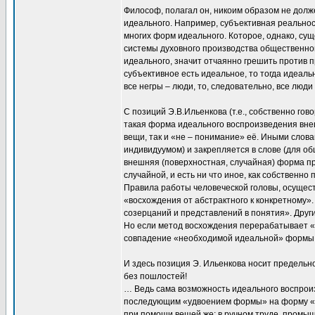
Философ, полагал он, никоим образом не долже
идеального. Например, субъективная реальнос
многих форм идеального. Которое, однако, су
системы духовного производства общественног
идеального, значит отчаянно грешить против 
субъективное есть идеальное, то тогда идеаль
все негры – люди, то, следовательно, все люди
С позиций Э.В.Ильенкова (т.е., собственно гов
такая форма идеального воспроизведения вне
вещи, так и «не – понимание» её. Иными слов
индивидуумом) и закрепляется в слове (для общ
внешняя (поверхностная, случайная) форма п
случайной, и есть ни что иное, как собствен
Правила работы человеческой головы, осущес
«восхождения от абстрактного к конкретному».
созерцаний и представлений в понятия». Друг
Но если метод восхождения перерабатывает «
совпадение «необходимой идеальной» формы 
И здесь позиция Э. Ильенкова носит преде
без пошлостей!
… Ведь сама возможность идеального воспроиз
последующим «удвоением формы» на форму «ре
при помощи вещей же: в ручном труде, промы