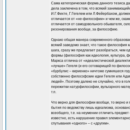
Сама категорическая форма данного тезиса дал
дела заключена в том, что всякий занимающий
И.Г.Фихте, Г.Гегелем или Л.Фейербахом, долж
отличается от «не-философии» и чем же, скаж
отличается от самодовольного обывателя, скл
резонирования вообще, за философию.
Однако общая манера современного образовани
всякий заведомо знает, что такое философия 
шага, сразу же предлагает разобраться, чем 
формы (философия как идеология, культура, фо
Маркса отлична от «идеалистической диалекти
«лучше» Гегеля (и его сотоварищей по философ
«бурбулис – кириенко» ничтоже сумняшеся го
собственно философские идеи Гегеля или Ада
людей». Поэтому далеко не случайно, что в го
пережитки натурфилософии, вульгарного матер
т.п.
Что верно для философии вообще, то верно и
бытия по ведомству лишь идеализма, основан
всеобщего, т.е. на неумении отличить предмет
известно, есть нарушение правил элементарн
спутывания «одного» – с «другим».