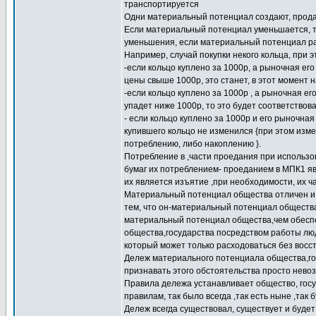
транспортируется
Одни материальный потенциал создают, продаю
Если материальный потенциал уменьшается, т
уменьшения, если материальный потенциал рас
Например, случай покупки некого кольца, при 
-если кольцо куплено за 1000р, а рыночная ег
цены свыше 1000р, это станет, в этот момент 
-если кольцо куплено за 1000р , а рыночная е
упадет ниже 1000р, то это будет соответствов
- если кольцо куплено за 1000р и его рыночна
купившего кольцо не изменился {при этом изм
потреблению, либо накоплению }.
Потребление в ,части проедания при использов
бумаг их потреблением- проеданием в МПК1 я
их является изъятие ,при необходимости, их ч
Материальный потенциал общества отличен и 
тем, что он-материальный потенциал общества 
материальный потенциал общества,чем обесп
общества,государства посредством работы люд
который может только расходоваться без восс
Дележ материального потенциала общества,го
признавать этого обстоятельства просто нево
Правила дележа устанавливает общество, госу
правилам, так было всегда ,так есть ныне ,так 
Дележ всегда существовал, существует и будет