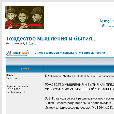
FAQ
Проф
Тождество мышления и бытия...
На страницу
1
,
2
След.
Список форумов malchish.org
->
Вопросы теории
Автор
Klark
Добавлено: Чт Окт 30, 2008 10:59 am
Заголовок соо
Читатель
ТОЖДЕСТВО МЫШЛЕНИЯ И БЫТИЯ КАК ПРЕ
Зарегистрирован:
ФИЛОСОФСКИХ РАЗМЫШЛЕНИЙ Э.В. ИЛЬЕНК
10.10.2008
Сообщения: 77
Э. В. Ильенков со всей решительностью наста
бытия – своего рода пароль на право входа в
Историко-философские очерки. М., 1964, с.54).