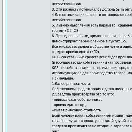
несобственников,
3. Эта разность потенциалов должна быть опт
4.Для оптимизации разности потенциалов треб
несобственников,
5. Именно накопления есть параметр , сравне
тренду к С2=С3,
6. Приведенная ниже, представленая, разрабо
демонстрирует перечисленное в пунтах 1-5.
Все множество людей в обществе четко и одно
средств производства (КЛ2).
КЛ1 - собственники средств всех видов произ
(и государство как собственник и как посредник)
КЛ2 - несобственники, т. е. не имеющие средс
использующих ее для производства товара (мож
Примечание.
1.Далее для краткости.
Собственники средств производства названы 
2.Средства производства это то что:
- принадлежит собственнику ,
- производит товар ,
--имеет рыночную стоимость.
Если человек нанят собственником и занят на
товар}, получает зарплату и никакой другой ры
средства производства не входят ,а зарплата
рис1.