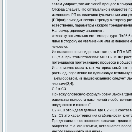
затем умирает, так как любой процесс в приро
Отсюда следует, что оптимально в обществе пр
изменение РП по величине (увеличение или у
{РПфак} приводит всегда к тренду в сторону р
естественно, параметры каждого тренда{увел
Например ,приведу аналогию :
человеку оптимальна его температура -Т=36,6
либо в сторону ее увеличения или изменение 
человека.
Из сказанного очевидно вытекает, что РП = МП
С3, т. е. при этом "столбики" МПК1 и МПК2 рас
потенциалов протекающего процесса в обществ
Иначе можно сказать так: материальный потен
расти одновременно на одинаковую величину з
Таким образом, из вышесказанного следует За
членами[2,4]:
C 2 = C3
Привожу словесную формулировку Закона "Дел
равенства прироста накоплений у собственнико
государство и состоит".
С2 = С3 это идеал дележа, где С2 и С3 соотве
С2=С3 это характеристика стабильности, к кот
Предлагаемое соотношение означает дележ в 
общества, т. е. его избытка, оставшегося посл
несобственников{о чем ниже}.