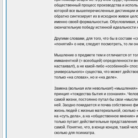
общественный процесс производства и использ
которой все вышеперечисленные дистинкции и 
обратно синтезирует их в исходное живое цело
именно своей формальностью. Обусловливая, 
окончательную победу истинной идеальности 
Другими словами, для того, что бы в составе 
«понятий» о нем, следует посмотреть, то ли он 
Мышление о предмете тем и отличается от тол
имманентной (= всеобщей) определенности вне
настаивал!), а не какой-либо «особенной» спо
универсального» существа, что может действов
только «на словах», но и «на деле».
Замена (вольная или невольная!) «мышления»
принцип «тождества бытия и сознания». Чело
самой жизни, постоянно путал бы свои «мысл
ней. Заодно покидается и почва собственно ф
жизнь людей с жизнью материальной, сколько 
на «суть дела», а на «общественное мнение» и
только путает действительные представления 
самой. Понятно, что, в конце концов, такой ч
сколько для психиатра.