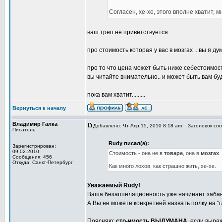
Согласен, хе-хе, этого вполне хватит, м
ваш треп не приветствуется
про стоимость которая у вас в мозгах .. вы я д
про то что цена может быть ниже себестоимост
вы читайте внимательно.. и может быть вам бу
пока вам хватит.........
Вернуться к началу
Владимир Галка
Добавлено: Чт Апр 15, 2010 8:18 am
Заголовок сооб
Писатель
Rudy писал(а):
Зарегистрирован:
09.02.2010
Стоимость - она не в
товаре
, она в
мозгах
.
Сообщения: 456
Откуда: Санкт-Петербург
Как много лохов, как страшно жить, хе-хе.
Уважаемый Rudy!
Ваша безаппеляционность уже начинает забав
А Вы не можете конкретней назвать полку на "
Поясняю:
сто-имость ВЫДУМАНА
, если выра