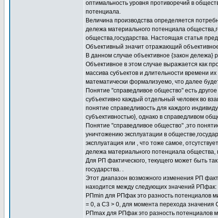
оптимальность уровня противоречий в общест
потенциала.
Величина производства определяется потребнос
дележа материального потенциала общества,го
общества,государства. Настоящая статья пред
Объективный значит отражающий объективное 
В данном случае объективное {закон дележа} р
Объективное в этом случае выражается как пр
массива субъектов и длительности времени их
математически формализуемо, что далее будет
Понятие "справедливое общество" есть другое 
субъективно каждый отдельный человек во вз
понятие справедливость для каждого индивиду
субъективностью}, однако в справедливом об
Понятие "справедливое общество" ,это поняти
уничтожению эксплуатации в обществе,государс
эксплуатация или , что тоже самое, отсутству
дележа материального потенциала общества, 
Для РП фактического, текущего может быть та
государства. .
Этот диапазон возможного изменения РП факти
находится между следующих значений РПфак: 
РПmin для РПфак это разность потенциалов м
= 0, а С3 > 0, для момента перехода значения 
РПmax для РПфак это разность потенциалов м