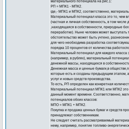
материального потенциала на рис.1:
РП = МПК1 - МПК2.
где,- МПК1 и МПК2, соответственно, материал
Материальный потенциал класса это то, чем в
(частная и личная собственность, в том числе
,находящаяся в собственности, природные бога
переработке). Ныне человек может выступать т
обстоятельство может быть учтено, разнесен
для чего необходима разработка соответсвующи
порядка 10 процентов от количества работосп
Материальный потенциал для каждого класса
(например, в рублях), материальный потенциа
денежной массы, находящихся в собственност
Денежная масса и ценные бумаги,в обществе,г
которые есть и созданы предыдущим этапом, а 
услуг и новых средств производства.
То есть, РП определен как конкретная количе
Материальный потенциал МПК1 или МПК2 это н
данный момент времени. Соответственно, мат
потенциалов обоих классов:
МПО = МПК1 + МПК2.
Покупка и продажа ценных бумаг и средств про
принадлежат собственникам.
Не следует считать рассматриваемый материа
нему, например, понятие топливо-энергетичес