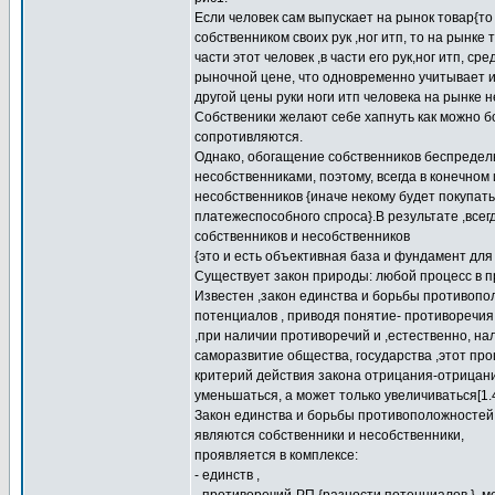
Если человек сам выпускает на рынок товар{то 
собственником своих рук ,ног итп, то на рынке
части этот человек ,в части его рук,ног итп, с
рыночной цене, что одновременно учитывает и 
другой цены руки ноги итп человека на рынке н
Собственики желают себе хапнуть как можно бо
сопротивляются.
Однако, обогащение собственников беспредел
несобственниками, поэтому, всегда в конечном
несобственников {иначе некому будет покупать
платежеспособного спроса}.В результате ,всег
собственников и несобственников
{это и есть объективная база и фундамент для
Существует закон природы: любой процесс в п
Известен ,закон единства и борьбы противопо
потенциалов , приводя понятие- противоречия
,при наличии противоречий и ,естественно, на
саморазвитие общества, государства ,этот про
критерий действия закона отрицания-отрицан
уменьшаться, а может только увеличиваться[1.4
Закон единства и борьбы противоположностей
являются собственники и несобственники,
проявляется в комплексе:
- единств ,