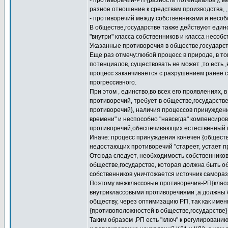
- противоречий-РП {разности потенциалов }, 
разное отношение к средствам производства, ,
- противоречий между собственниками и несо
В обществе,государстве также действуют един
"внутри" класса собственников и класса несобс
Указанные противоречия в обществе,государств
Еще раз отмечу:любой процесс в природе, в т
потенциалов, существовать не может ,то есть 
процесс заканчивается с разрушением ранее су
прогрессивного.
При этом , единство,во всех его проявлениях, 
противоречий, требует в обществе,государств
противоречий}, наличия процессов принуждени
времени" и неспособно "навсегда" компенсиро
противоречий,обеспечивающих естественный 
Иначе: процесс принуждения конечен {обществ
недостающих противоречий "стареет, устает п
Отсюда следует, необходимость собственников
обществе,государстве, которая должна быть об
собственников уничтожается источник саморазв
Поэтому межклассовые противоречия-РП{классо
внутриклассовыми противоречиями ,а должны 
обществу, через оптимизацию РП, так как име
{противоположностей в обществе,государстве} 
Таким образом ,РП есть "ключ" к регулирован