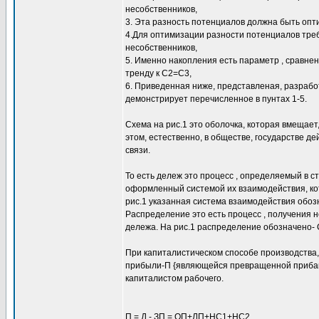
несобственников,
3. Эта разность потенциалов должна быть опт
4.Для оптимизации разности потенциалов треб
несобственников,
5. Именно накопления есть параметр , сравне
тренду к С2=С3,
6. Приведенная ниже, представленая, разрабо
демонстрирует перечисленное в пунтах 1-5.
Схема на рис.1 это оболочка, которая вмещае
этом, естественно, в обществе, государстве д
связи.
То есть дележ это процесс , определяемый в с
оформленный системой их взаимодействия, кот
рис.1 указанная система взаимодействия обозн
Распределение это есть процесс , получения
дележа. На рис.1 распределение обозначено- 
При капиталистическом способе производства,
прибыли-П {являющейся превращенной прибавоч
капиталистом рабочего.
П = Д - ЗП = ОП+ЛП+НС1+НС2.