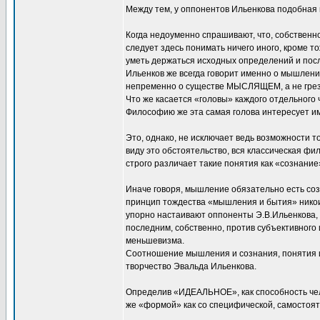
Между тем, у оппонентов Ильенкова подобная пу
Когда недоуменно спрашивают, что, собственно
следует здесь понимать ничего иного, кром
уметь держаться исходных определений и посл
Ильенков же всегда говорит именно о мышлении
непременно о существе МЫСЛЯЩЕМ, а не гре
Что же касается «головы» каждого отдельного 
Философию же эта самая голова интересует им
Это, однако, не исключает ведь возможности то
виду это обстоятельство, вся классическая фи
строго различает такие понятия как «сознани
Иначе говоря, мышление обязательно есть соз
принцип тождества «мышления и бытия» никои
упорно настаивают оппоненты Э.В.Ильенкова,
последним, собственно, против субъективного
меньшевизма.
Соотношение мышления и сознания, понятия и
творчество Эвальда Ильенкова.
Определив «ИДЕАЛЬНОЕ», как способность чело
же «формой» как со специфической, самостоят