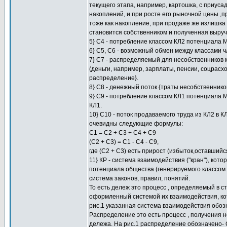
текущего этапа, например, картошка, с приуса
накоплений, и при росте его рыночной цены ,
тоже как накопление, при продаже же излишка 
становится собственником и полученная выруч
5} С4 - потребление классом КЛ2 потенциала 
6} С5, С6 - возможный обмен между классами 
7} С7 - распределяемый для несобственников
(деньги, например, зарплаты, пенсии, соцрасхо
распределение}.
8} С8 - денежный поток {траты несобственников
9} С9 - потребление классом КЛ1 потенциала 
КЛ1.
10} С10 - поток продаваемого труда из КЛ2 в К
очевидны следующие формулы:
С1 = С2 + С3 + С4 + С9
(С2 + С3) = С1 - С4 - С9,
где (С2 + С3) есть прирост (избыток,оставши
11} КР - система взаимодействия ("кран"), ко
потенциала общества (генерируемого классом К
система законов, правил, понятий.
То есть дележ это процесс , определяемый в с
оформленный системой их взаимодействия, кот
рис.1 указанная система взаимодействия обозн
Распределение это есть процесс , получения
дележа. На рис.1 распределение обозначено- 