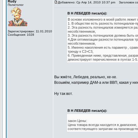
Rudy
Добавлено: Ср Апр 14, 2010 10:37 pm
Заголовок с
Политолог
В Н ЛЕБЕДЕВ писал(а):
В основе изложенного в моей работе лежит 
1. В обществе есть разность потенциалов-п
2. Эта разность потенциалов измеряется р
Зарегистрирован: 11.01.2010
несобственников,
Сообщения: 1028
3. Эта разность потенциалов должна быть 
4.Для оптимизации разности потенциалов т
несобственников,
5. Именно накопления есть параметр , сра
тренду к С2=С3,
6. Приведенная ниже, представленая, разра
демонстрирует перечисленное в пунтах 1-5.
Вы жжёте, Лебедев, реально, хе-хе.
Возьмём, например ДАМ-а или ВВП, какая у ни
Ну так вот.
В Н ЛЕБЕДЕВ писал(а):
закон Цены:
Цена товара всегда находится в диапазоне
соответствующего затратам на производств