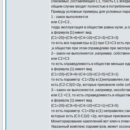
слагаемых ,составляющих С1, тоесть С1 всегд
общем случае входит полностью в потребление
Приведу условные примеры для условных пара
1 - закон выполняется
или С2=С3 ,
тогда эксплуатация в обществе равна нулю ,а
а формула [1] имеет вид
{C1=20}={C9=4}+{C4=10}+{C2=3}+{C3=3}
то есть все параметры в {1} при С2=С3 есть п
,а общество при этом справедливо при эксплу
2-- закон не выполняется ,например. собствен
или С2>C3
то есть справедливость в обществе меньше ед
а формула {1} имеет вид
{С1=20}={С9=4}+{С4=10}+{С2=5}+{С3=1}
то есть параметр -С1=20р в {1}неправилен,так
есть {С2-С3}/2=2р, которые присвоили себе со
3---закон не выполняется ,например, несобст
или С2 <С3, то есть справедливость в общест
а формула {1} имеет вид
{С1=20}={С9=4}+{С4=10}+{С2=1}+{С3=5}
то есть параметр -С1=20р в {1} неправилен,так
которые есть {С3-С2}/2 =2р, которые присвоил
Мониторирование накоплений вот ключ к этим
Указанный комплекс параметров, может осозна