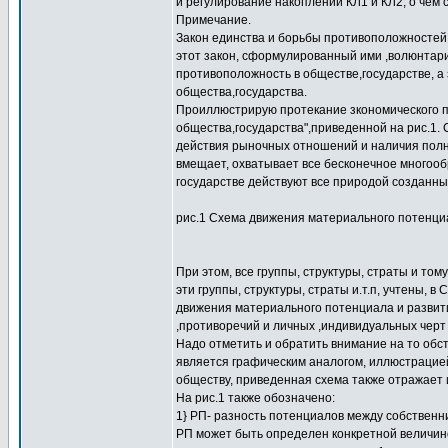
и регулирование накоплений КЛ1 и КЛ2, о чем 
Примечание.
Закон единства и борьбы противоположностей 
этот закон, сформулированный ими ,волюнтари
противоположность в обществе,государстве, а 
общества,государства.
Проиллюстрирую протекание зкономического 
общества,государства",приведенной на рис.1. С
действия рыночных отношений и наличия полно
вмещает, охватывает все бесконечное многообр
государстве действуют все природой созданны
рис.1 Схема движения материального потенциа
При этом, все группы, структуры, страты и том
эти группы, структуры, страты и.т.п, учтены, в
движения материального потенциала и развити
,противоречий и личных ,индивидуальных черт
Надо отметить и обратить внимание на то обс
является графическим аналогом, иллюстрацией
обществу, приведенная схема также отражает 
На рис.1 также обозначено:
1} РП- разность потенциалов между собственн
РП может быть определен конкретной величин