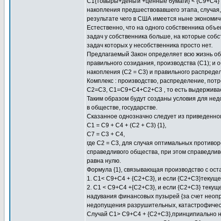
C1{товыры+деньги +ценные бумаги} < {С9+С4}
накопления предшествовавшего этапа, случая,
результате чего в США имеется ныне экономи
Естественно, что на одного собственника объе
задач у собственника больше, на которые соб
задач которых у несобственника просто нет.
Предлагаемый Закон определяет всю жизнь общ
правильного созидания, производства (C1); и 
накопления (С2 = С3) и правильного распредел
Комплекс : производство, распределение, пот
С2=С3, С1=С9+С4+С2+С3 , то есть выдерживает
Таким образом будут созданы условия для нед
в обществе, государстве.
Сказанное однозначно следует из приведенного
С1 = С9 + С4 + (С2 + С3) {1},
С7 = С3 + С4,
где С2 = С3, для случая оптимальных противо
справедливого общества, при этом справедливо
равна нулю.
Формула {1}, связывающая производство с ост
1. С1< C9+C4 + {С2+С3}, и если {С2+С3}текущ
2. С1 < С9+С4 +{С2+C3}, и если {С2+С3} текущ
надувания финансовых пузырей {за счет неопр
недопущения разрушительных, катастрофически
Cлучай С1> C9+C4 + {С2+С3},принципиально н