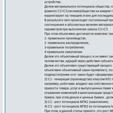
устройства.
Дележ материального потенциала общества, г
{равного С2+СЗ,см.ниже}общества на каждом т
корректируют на текущем этапе для последующ
В результате чего происходит постепенный пр
соотношения и абсолютных величин материаль
параметров при выполнении закона С2=С3.
При этом объективно достигается комплекс т
1- правильное производство,
2- правильное распределение,
3-правильное потребление,
4-правильное накопление.
Дележ это объективный процесс и он имеет за
человечества, идущий через действия субъект
Дележ это объективно существующий процесс 
объективно объективный закон проявляет}, по
подвластен{ниже этот закон будет сформулиро
2} C1 - генерация (производство) классом КЛ1
например, роботами, владеет как собственнос
прироста товара, услуг и выпуск ценных бумаг
отражения изменений в капитализации средств 
бумаги, при этом деньги и ценные бумаги , дол
3} С2 - рост потенциала МПК1 (накопление).
4} С3 - рост потенциала МПК2 из потенциала 
При этом, в данной статье принято ,что рост 