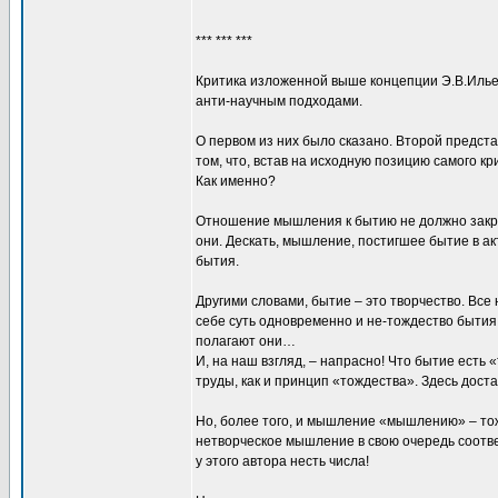
*** *** ***
Критика изложенной выше концепции Э.В.Ильен
анти-научным подходами.
О первом из них было сказано. Второй предста
том, что, встав на исходную позицию самого к
Как именно?
Отношение мышления к бытию не должно закрыт
они. Дескать, мышление, постигшее бытие в а
бытия.
Другими словами, бытие – это творчество. Все
себе суть одновременно и не-тождество бытия
полагают они…
И, на наш взгляд, – напрасно! Что бытие есть
труды, как и принцип «тождества». Здесь дост
Но, более того, и мышление «мышлению» – тоже
нетворческое мышление в свою очередь соотв
у этого автора несть числа!