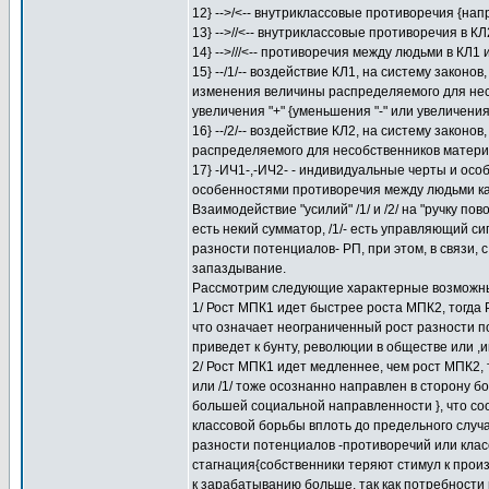
12} -->/<-- внутриклассовые противоречия {нап
13} -->//<-- внутриклассовые противоречия в К
14} -->///<-- противоречия между людьми в К
15} --/1/-- воздействие КЛ1, на систему закон
изменения величины распределяемого для несо
увеличения "+" {уменьшения "-" или увеличения
16} --/2/-- воздействие КЛ2, на систему законо
распределяемого для несобственников материал
17} -ИЧ1-,-ИЧ2- - индивидуальные черты и осо
особенностями противоречия между людьми ка
Взаимодействие "усилий" /1/ и /2/ на "ручку п
есть некий сумматор, /1/- есть управляющий си
разности потенциалов- РП, при этом, в связи,
запаздывание.
Рассмотрим следующие характерные возможны
1/ Рост МПК1 идет быстрее роста МПК2, тогда Р
что означает неограниченный рост разности п
приведет к бунту, революции в обществе или ,и
2/ Рост МПК1 идет медленнее, чем рост МПК2, т
или /1/ тоже осознанно направлен в сторону б
большей социальной направленности }, что с
классовой борьбы вплоть до предельного случ
разности потенциалов -противоречий или класс
стагнация{собственники теряют стимул к прои
к зарабатыванию больше, так как потребност