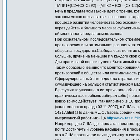
РПфак=МПК1-МПК2 для конца текущего этапа п
=МПК1+{С2+{C3-C2}/2} - {МПК2 + {С3 - {С3-С2}
Речь в предлагаемом законе идет о тренде, кот
законом можно пользоваться осознанно, старая
процессе развития человечества без осознанно
через действия большого массива субъективны
объективность предлагаемого закона.
При сознательном, последовательном стремлен
противоречия или оптимальная разность потен
общества, государства.Свобода есть понятие с
большие, другие на меньшие и у каждого свои
Для правильной оценки нужен объективный кри
Таким образом очевидно,что мониторирования
противоречий в обществе или оптимальность 
Сформулированный закон дележа отражает ист
суммирующего на большом статистическом масс
В результате указанного исторического объект
практически всю прибыль забирал себе },практ
вовсю зримо действует , так например ,в ЕС 
{комсомольская правда 03.11.2007}, в США зарп
14217.html }.По данным Д С Львова, средний ж
американский работник - 1,4
http://www.ras.ru/
Например, для США, где зарплата наемного тр
почти достигнутый уровень насыщения в проце
что в США практически почти достигнуто соот