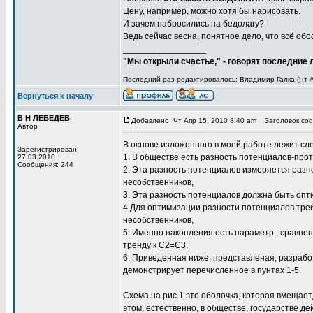
Цену, например, можно хотя бы нарисовать.
И зачем набросились на бедолагу?
Ведь сейчас весна, понятное дело, что всё обо
_________________
"Мы открыли счастье," - говорят последние
Последний раз редактировалось: Владимир Галка (Чт Ап
Вернуться к началу
В Н ЛЕБЕДЕВ
Добавлено: Чт Апр 15, 2010 8:40 am
Заголовок сооб
Автор
В основе изложенного в моей работе лежит сл
Зарегистрирован:
1. В обществе есть разность потенциалов-про
27.03.2010
Сообщения: 244
2. Эта разность потенциалов измеряется раз
несобственников,
3. Эта разность потенциалов должна быть опт
4.Для оптимизации разности потенциалов треб
несобственников,
5. Именно накопления есть параметр , сравне
тренду к С2=С3,
6. Приведенная ниже, представленая, разрабо
демонстрирует перечисленное в пунтах 1-5.
Схема на рис.1 это оболочка, которая вмещае
этом, естественно, в обществе, государстве д