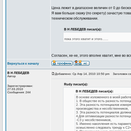
Цена лежит в диапазоне величин от 0 до бескон
Я вам больше скажу (по секрету) зачастую тов
техническом обслуживании.
В Н ЛЕБЕДЕВ писал(а):
пока этого хватит и этого.......
Согласен, хе-хе, этого вполне хватит, мне во в
Вернуться к началу
В Н ЛЕБЕДЕВ
Добавлено: Ср Апр 14, 2010 10:50 pm
Заголовок с
Автор
Rudy писал(а):
Зарегистрирован:
27.03.2010
В Н ЛЕБЕДЕВ писал(а):
Сообщения: 244
В основе изложенного в моей работ
1. В обществе есть разность потенц
2. Эта разность потенциалов измер
производжства и несобственников,
3. Эта разность потенциалов должн
4.Для оптимизации разности потенц
-С3 у несобственников,
5. Именно накопления есть параметр
осмысленно следовать тренду к С2