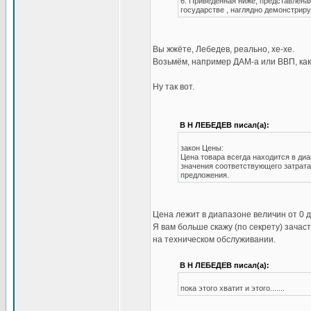
6. Приведенная ниже, представлена
государстве , наглядно демонстриру
Вы жжёте, Лебедев, реально, хе-хе.
Возьмём, например ДАМ-а или ВВП, как
Ну так вот.
В Н ЛЕБЕДЕВ писал(а):
закон Цены:
Цена товара всегда находится в ди
значения соответствующего затрата
предложения.
Цена лежит в диапазоне величин от 0 д
Я вам больше скажу (по секрету) зача
на техническом обслуживании.
В Н ЛЕБЕДЕВ писал(а):
пока этого хватит и этого.......