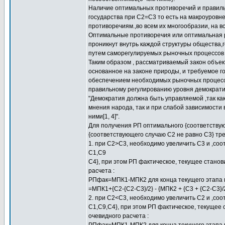
Наличие оптимальных противоречий и правил
государства при С2=С3 то есть на макроуровн
противоречиям.,во всем их многообразии, на в
Оптимальные противоречия или оптимальная р
проникнут внутрь каждой структуры общества,г
путем саморегулируемых рыночных процессов 
Таким образом , рассматриваемый закон объек
основанное на законе природы, и требуемое г
обеспечением необходимых рыночных процессов
правильному регулированию уровня демократии
"Демократия должна быть управляемой ,так как
мнения народа, так и при слабой зависимости 
ними[1, 4]".
Для получения РП оптимального {соответствую
{соответствующего случаю С2 не равно С3} тр
1. при С2>С3, необходимо увеличить С3 и ,соо
С1,С9
С4}, при этом РП фактическое, текущее стано
расчета :
РПфак=МПК1-МПК2 для конца текущего этапа п
=МПК1+{С2-{C2-C3}/2} - {МПК2 + {С3 + {С2-С3}
2. при С2<С3, необходимо увеличить С2 и ,соо
С1,С9,С4}, при этом РП фактическое, текуще
очевидного расчета :