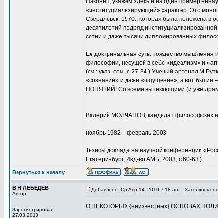
Наконец, укажем здесь и на один пример ненау
«институциализирующий» характер. Это моног
Свердловск, 1970., которая была положена в 
десятилетий подряд институциализированной 
сотни и даже тысячи дипломированных филосо
Её доктринальная суть: тождество мышления и 
философии, несущей в себе «идеализм» и «аг
(см.: указ. соч., с.27-34.) Ученый арсенал М.Р
«сознание» и даже «ощущение», а вот бытие – э
ПОНЯТИЙ! Со всеми вытекающими (и уже драм
Валерий МОЛЧАНОВ, кандидат философских н
ноябрь 1982 – февраль 2003
Тезисы доклада на научной конференции «Росс
Екатеринбург, Изд-во АМБ, 2003, с.60-63.)
Вернуться к началу
В Н ЛЕБЕДЕВ
Добавлено: Ср Апр 14, 2010 7:18 am
Заголовок со
Автор
О НЕКОТОРЫХ {неизвестных} ОСНОВАХ ПОЛ
Зарегистрирован:
27.03.2010