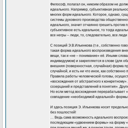
Философ, полагал он, никоим образом не долже
идеального. Например, субъективная реальнос
многих форм идеального. Которое, однако, су
системы духовного производства общественног
идеального, значит отчаянно грешить против 
субъективное есть идеальное, то тогда идеаль
все негры – люди, то, следовательно, все люди
С позиций Э.В.Ильенкова (т.е., собственно гов
такая форма идеального воспроизведения вне
вещи, так и «не – понимание» её. Иными слов
индивидуумом) и закрепляется в слове (для общ
внешняя (поверхностная, случайная) форма п
случайной, и есть ни что иное, как собствен
Правила работы человеческой головы, осущес
«восхождения от абстрактного к конкретному».
созерцаний и представлений в понятия». Друг
Но если метод восхождения перерабатывает «
совпадение «необходимой идеальной» формы 
И здесь позиция Э. Ильенкова носит преде
без пошлостей!
… Ведь сама возможность идеального воспроиз
последующим «удвоением формы» на форму «ре
при помощи вещей же: в ручном труде, промы