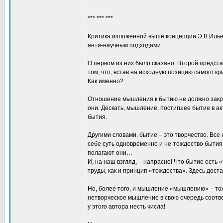
*** *** ***
Критика изложенной выше концепции Э.В.Ильен
анти-научным подходами.
О первом из них было сказано. Второй предста
том, что, встав на исходную позицию самого к
Как именно?
Отношение мышления к бытию не должно закрыт
они. Дескать, мышление, постигшее бытие в а
бытия.
Другими словами, бытие – это творчество. Все
себе суть одновременно и не-тождество бытия
полагают они…
И, на наш взгляд, – напрасно! Что бытие есть
труды, как и принцип «тождества». Здесь дост
Но, более того, и мышление «мышлению» – тоже
нетворческое мышление в свою очередь соотв
у этого автора несть числа!