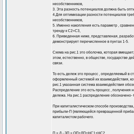
несобственников,
3. Эта разность потенциалов должна быть опт
4.Для оптимизации разности потенциалов треб
несобственников,
5. Именно накопления есть параметр , сравне
тренду к С2=С3,
6. Приведенная ниже, представленая, разрабо
демонстрирует перечисленное в пунтах 1-5.
Схема на рис.1 это оболочка, которая вмещае
этом, естественно, в обществе, государстве д
связи.
То есть дележ это процесс , определяемый в с
оформленный системой их взаимодействия, кот
рис.1 указанная система взаимодействия обозн
Распределение это есть процесс , получения
дележа. На рис.1 распределение обозначено- 
При капиталистическом способе производства,
прибыли-П {являющейся превращенной прибавоч
капиталистом рабочего.
П = Д - ЗП = ОП+ЛП+НС1+НС2.