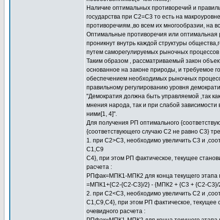
Наличие оптимальных противоречий и правил
государства при С2=С3 то есть на макроуровн
противоречиям.,во всем их многообразии, на в
Оптимальные противоречия или оптимальная р
проникнут внутрь каждой структуры общества,г
путем саморегулируемых рыночных процессов 
Таким образом , рассматриваемый закон объек
основанное на законе природы, и требуемое г
обеспечением необходимых рыночных процессов
правильному регулированию уровня демократии
"Демократия должна быть управляемой ,так как
мнения народа, так и при слабой зависимости 
ними[1, 4]".
Для получения РП оптимального {соответствую
{соответствующего случаю С2 не равно С3} тр
1. при С2>С3, необходимо увеличить С3 и ,соо
С1,С9
С4}, при этом РП фактическое, текущее стано
расчета :
РПфак=МПК1-МПК2 для конца текущего этапа п
=МПК1+{С2-{C2-C3}/2} - {МПК2 + {С3 + {С2-С3}
2. при С2<С3, необходимо увеличить С2 и ,соо
С1,С9,С4}, при этом РП фактическое, текуще
очевидного расчета :