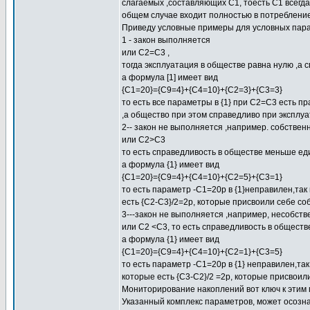
слагаемых ,составляющих С1, тоесть С1 всегд
общем случае входит полностью в потребление
Приведу условные примеры для условных пара
1 - закон выполняется
или С2=С3 ,
тогда эксплуатация в обществе равна нулю ,а
а формула [1] имеет вид
{C1=20}={C9=4}+{C4=10}+{C2=3}+{C3=3}
то есть все параметры в {1} при С2=С3 есть п
,а общество при этом справедливо при эксплу
2-- закон не выполняется ,например. собствен
или С2>C3
то есть справедливость в обществе меньше ед
а формула {1} имеет вид
{С1=20}={С9=4}+{С4=10}+{С2=5}+{С3=1}
то есть параметр -С1=20р в {1}неправилен,так
есть {С2-С3}/2=2р, которые присвоили себе со
3---закон не выполняется ,например, несобст
или С2 <С3, то есть справедливость в общест
а формула {1} имеет вид
{С1=20}={С9=4}+{С4=10}+{С2=1}+{С3=5}
то есть параметр -С1=20р в {1} неправилен,так
которые есть {С3-С2}/2 =2р, которые присвоил
Мониторирование накоплений вот ключ к этим
Указанный комплекс параметров, может осозна