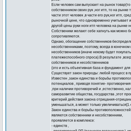
Если человек сам выпускает на рынок товар{то 
собственником своих рук ,ног итп, то на рынке
части этот человек ,в части его рук,ног итп, с
рыночной цене, что одновременно учитывает и 
другой цены руки ноги итп человека на рынке н
Собственики желают себе хапнуть как можно бо
сопротивляются.
Однако, обогащение собственников беспредел
несобственниками, поэтому, всегда в конечном
несобственников {иначе некому будет покупать
платежеспособного спроса}.В результате ,всег
собственников и несобственников
{это и есть объективная база и фундамент для
Существует закон природы: любой процесс в п
Известен ,закон единства и борьбы противопо
потенциалов , приводя понятие- противоречия
,при наличии противоречий и ,естественно, на
саморазвитие общества, государства ,этот про
критерий действия закона отрицания-отрицан
уменьшаться, а может только увеличиваться[1.4
Закон единства и борьбы противоположностей
являются собственники и несобственники,
проявляется в комплексе:
- единств ,