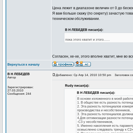
Цена лежит в диапазоне величин от 0 до бескон
Я вам больше скажу (по секрету) зачастую тов
техническом обслуживании.
В Н ЛЕБЕДЕВ писал(а):
пока этого хватит и этого.......
Согласен, хе-хе, этого вполне хватит, мне во в
Вернуться к началу
В Н ЛЕБЕДЕВ
Добавлено: Ср Апр 14, 2010 10:50 pm
Заголовок с
Автор
Rudy писал(а):
Зарегистрирован:
27.03.2010
В Н ЛЕБЕДЕВ писал(а):
Сообщения: 244
В основе изложенного в моей работ
1. В обществе есть разность потенц
2. Эта разность потенциалов измер
производжства и несобственников,
3. Эта разность потенциалов должн
4.Для оптимизации разности потенц
-С3 у несобственников,
5. Именно накопления есть параметр
осмысленно следовать тренду к С2