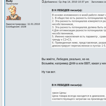
Rudy
Добавлено: Ср Апр 14, 2010 10:37 pm
Заголовок с
Политолог
В Н ЛЕБЕДЕВ писал(а):
В основе изложенного в моей работе лежит 
1. В обществе есть разность потенциалов-п
2. Эта разность потенциалов измеряется р
Зарегистрирован: 11.01.2010
несобственников,
Сообщения: 1028
3. Эта разность потенциалов должна быть 
4.Для оптимизации разности потенциалов т
несобственников,
5. Именно накопления есть параметр , сра
тренду к С2=С3,
6. Приведенная ниже, представленая, разра
демонстрирует перечисленное в пунтах 1-5.
Вы жжёте, Лебедев, реально, хе-хе.
Возьмём, например ДАМ-а или ВВП, какая у ни
Ну так вот.
В Н ЛЕБЕДЕВ писал(а):
закон Цены:
Цена товара всегда находится в диапазоне
соответствующего затратам на производств