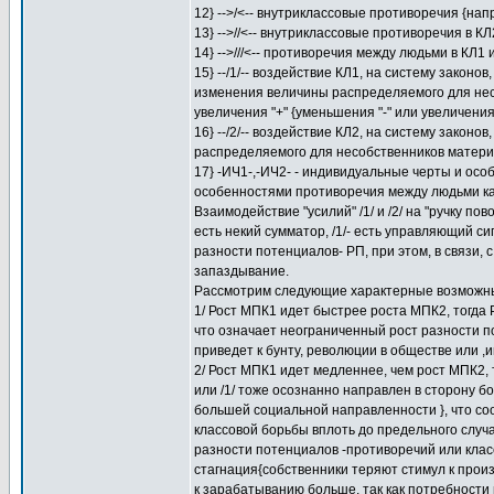
12} -->/<-- внутриклассовые противоречия {нап
13} -->//<-- внутриклассовые противоречия в К
14} -->///<-- противоречия между людьми в К
15} --/1/-- воздействие КЛ1, на систему закон
изменения величины распределяемого для несо
увеличения "+" {уменьшения "-" или увеличения
16} --/2/-- воздействие КЛ2, на систему законо
распределяемого для несобственников материал
17} -ИЧ1-,-ИЧ2- - индивидуальные черты и осо
особенностями противоречия между людьми ка
Взаимодействие "усилий" /1/ и /2/ на "ручку п
есть некий сумматор, /1/- есть управляющий си
разности потенциалов- РП, при этом, в связи,
запаздывание.
Рассмотрим следующие характерные возможны
1/ Рост МПК1 идет быстрее роста МПК2, тогда Р
что означает неограниченный рост разности п
приведет к бунту, революции в обществе или ,и
2/ Рост МПК1 идет медленнее, чем рост МПК2, т
или /1/ тоже осознанно направлен в сторону б
большей социальной направленности }, что с
классовой борьбы вплоть до предельного случ
разности потенциалов -противоречий или класс
стагнация{собственники теряют стимул к прои
к зарабатыванию больше, так как потребност