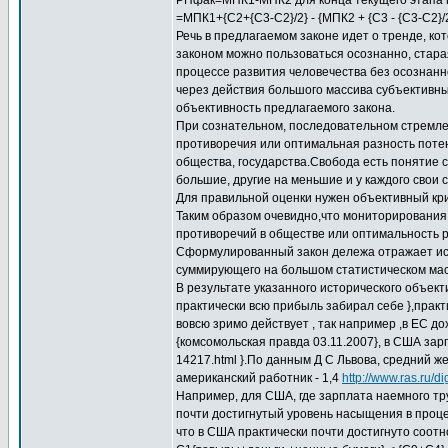
РПфак=МПК1-МПК2 для конца текущего этапа п
=МПК1+{С2+{C3-C2}/2} - {МПК2 + {С3 - {С3-С2}
Речь в предлагаемом законе идет о тренде, кот
законом можно пользоваться осознанно, старая
процессе развития человечества без осознанно
через действия большого массива субъективны
объективность предлагаемого закона.
При сознательном, последовательном стремлен
противоречия или оптимальная разность потен
общества, государства.Свобода есть понятие с
большие, другие на меньшие и у каждого свои
Для правильной оценки нужен объективный кри
Таким образом очевидно,что мониторирования
противоречий в обществе или оптимальность 
Сформулированный закон дележа отражает ист
суммирующего на большом статистическом масс
В результате указанного исторического объект
практически всю прибыль забирал себе },практ
вовсю зримо действует , так например ,в ЕС 
{комсомольская правда 03.11.2007}, в США зарп
14217.html }.По данным Д С Львова, средний ж
американский работник - 1,4
http://www.ras.ru/
Например, для США, где зарплата наемного тр
почти достигнутый уровень насыщения в проце
что в США практически почти достигнуто соот