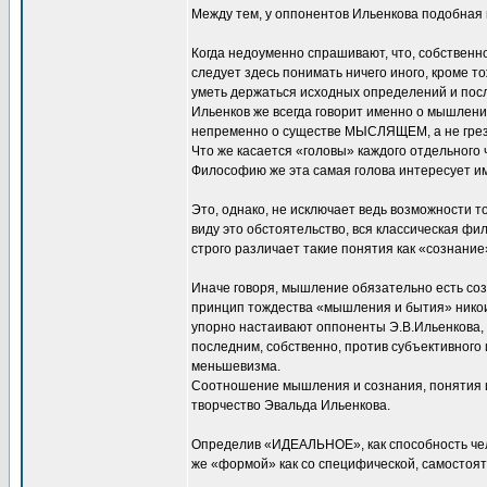
Между тем, у оппонентов Ильенкова подобная пу
Когда недоуменно спрашивают, что, собственно
следует здесь понимать ничего иного, кром
уметь держаться исходных определений и посл
Ильенков же всегда говорит именно о мышлении
непременно о существе МЫСЛЯЩЕМ, а не гре
Что же касается «головы» каждого отдельного 
Философию же эта самая голова интересует им
Это, однако, не исключает ведь возможности то
виду это обстоятельство, вся классическая фи
строго различает такие понятия как «сознани
Иначе говоря, мышление обязательно есть соз
принцип тождества «мышления и бытия» никои
упорно настаивают оппоненты Э.В.Ильенкова,
последним, собственно, против субъективного
меньшевизма.
Соотношение мышления и сознания, понятия и
творчество Эвальда Ильенкова.
Определив «ИДЕАЛЬНОЕ», как способность чело
же «формой» как со специфической, самостоят