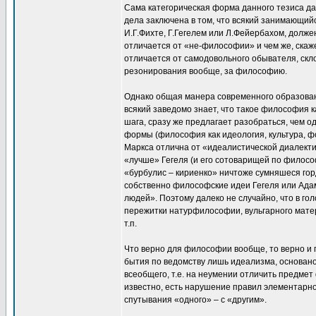
Сама категорическая форма данного тезиса дал
дела заключена в том, что всякий занимающий
И.Г.Фихте, Г.Гегелем или Л.Фейербахом, долж
отличается от «не-философии» и чем же, скаж
отличается от самодовольного обывателя, скл
резонирования вообще, за философию.
Однако общая манера современного образовани
всякий заведомо знает, что такое философия 
шага, сразу же предлагает разобраться, чем 
формы (философия как идеология, культура, фо
Маркса отлична от «идеалистической диалекти
«лучше» Гегеля (и его сотоварищей по философ
«бурбулис – кириенко» ничтоже сумняшеся го
собственно философские идеи Гегеля или Ада
людей». Поэтому далеко не случайно, что в го
пережитки натурфилософии, вульгарного матер
т.п.
Что верно для философии вообще, то верно и
бытия по ведомству лишь идеализма, основан
всеобщего, т.е. на неумении отличить предмет
известно, есть нарушение правил элементарн
спутывания «одного» – с «другим».