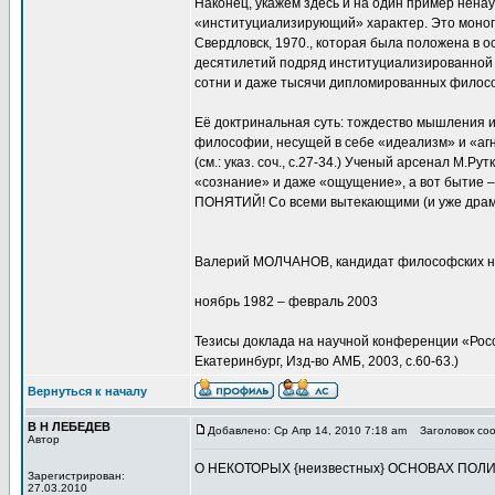
Наконец, укажем здесь и на один пример ненау
«институциализирующий» характер. Это моног
Свердловск, 1970., которая была положена в 
десятилетий подряд институциализированной 
сотни и даже тысячи дипломированных филосо
Её доктринальная суть: тождество мышления и 
философии, несущей в себе «идеализм» и «аг
(см.: указ. соч., с.27-34.) Ученый арсенал М.Р
«сознание» и даже «ощущение», а вот бытие – э
ПОНЯТИЙ! Со всеми вытекающими (и уже драм
Валерий МОЛЧАНОВ, кандидат философских н
ноябрь 1982 – февраль 2003
Тезисы доклада на научной конференции «Росс
Екатеринбург, Изд-во АМБ, 2003, с.60-63.)
Вернуться к началу
В Н ЛЕБЕДЕВ
Добавлено: Ср Апр 14, 2010 7:18 am
Заголовок со
Автор
О НЕКОТОРЫХ {неизвестных} ОСНОВАХ ПОЛ
Зарегистрирован:
27.03.2010