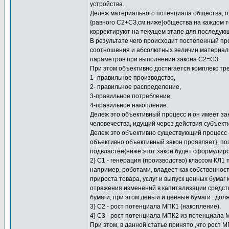
устройства.
Дележ материального потенциала общества, г
{равного С2+СЗ,см.ниже}общества на каждом т
корректируют на текущем этапе для последующ
В результате чего происходит постепенный пр
соотношения и абсолютных величин материаль
параметров при выполнении закона С2=С3.
При этом объективно достигается комплекс т
1- правильное производство,
2- правильное распределение,
3-правильное потребление,
4-правильное накопление.
Дележ это объективный процесс и он имеет за
человечества, идущий через действия субъект
Дележ это объективно существующий процесс 
объективно объективный закон проявляет}, по
подвластен{ниже этот закон будет сформулиро
2} C1 - генерация (производство) классом КЛ1
например, роботами, владеет как собственнос
прироста товара, услуг и выпуск ценных бумаг
отражения изменений в капитализации средств 
бумаги, при этом деньги и ценные бумаги , дол
3} С2 - рост потенциала МПК1 (накопление).
4} С3 - рост потенциала МПК2 из потенциала 
При этом, в данной статье принято ,что рост 