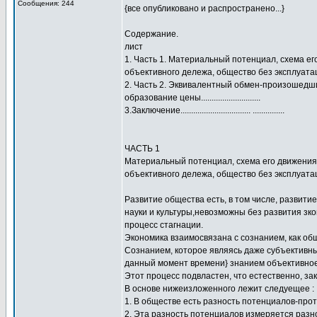
Сообщения: 244
{все опубликовано и распространено...}
Содержание.
лист
1. Часть 1. Материальный потенциал, схема ег
объективного дележа, общество без эксплуатации-сп
2. Часть 2. Эквивалентный обмен-произошедш
образование цены............................
3.Заключение................................. ...............
ЧАСТЬ 1
Материальный потенциал, схема его движения 
объективного дележа, общество без эксплуата
Развитие общества есть, в том числе, развит
науки и культуры,невозможны без развития зко
процесс стагнации.
Экономика взаимосвязана с сознанием, как об
Сознанием, которое являясь даже субъективны
данный момент времени} знанием объективное,
Этот процесс подвластен, что естественно, за
В основе нижеизложенного лежит следуещее :
1. В обществе есть разность потенциалов-про
2. Эта разность потенциалов измеряется раз