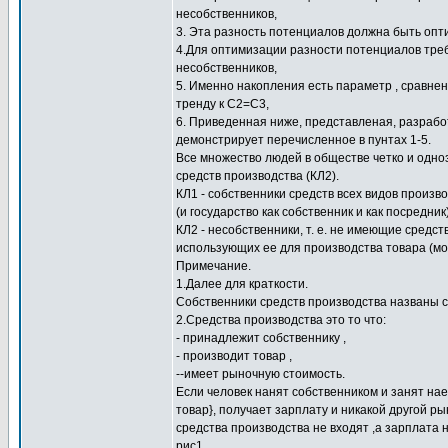
несобственников,
3. Эта разность потенциалов должна быть опт
4.Для оптимизации разности потенциалов треб
несобственников,
5. Именно накопления есть параметр , сравне
тренду к С2=С3,
6. Приведенная ниже, представленая, разрабо
демонстрирует перечисленное в пунтах 1-5.
Все множество людей в обществе четко и одно
средств производства (КЛ2).
КЛ1 - собственники средств всех видов произ
(и государство как собственник и как посредник)
КЛ2 - несобственники, т. е. не имеющие средс
использующих ее для производства товара (мож
Примечание.
1.Далее для краткости.
Собственники средств производства названы 
2.Средства производства это то что:
- принадлежит собственнику ,
- производит товар ,
--имеет рыночную стоимость.
Если человек нанят собственником и занят на
товар}, получает зарплату и никакой другой ры
средства производства не входят ,а зарплата
рис1.