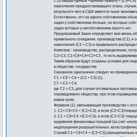
C1{товыры+деньги +ценные бумаги} < {С9+С4}
накопления предшествовавшего этапа, случая,
результате чего в США имеется ныне экономи
Естественно, что на одного собственника объе
задач у собственника больше, на которые соб
задач которых у несобственника просто нет.
Предлагаемый Закон определяет всю жизнь общ
правильного созидания, производства (C1); и 
накопления (С2 = С3) и правильного распредел
Комплекс : производство, распределение, пот
С2=С3, С1=С9+С4+С2+С3 , то есть выдерживает
Таким образом будут созданы условия для нед
в обществе, государстве.
Сказанное однозначно следует из приведенного
С1 = С9 + С4 + (С2 + С3) {1},
С7 = С3 + С4,
где С2 = С3, для случая оптимальных противо
справедливого общества, при этом справедливо
равна нулю.
Формула {1}, связывающая производство с ост
1. С1< C9+C4 + {С2+С3}, и если {С2+С3}текущ
2. С1 < С9+С4 +{С2+C3}, и если {С2+С3} текущ
надувания финансовых пузырей {за счет неопр
недопущения разрушительных, катастрофически
Cлучай С1> C9+C4 + {С2+С3},принципиально н