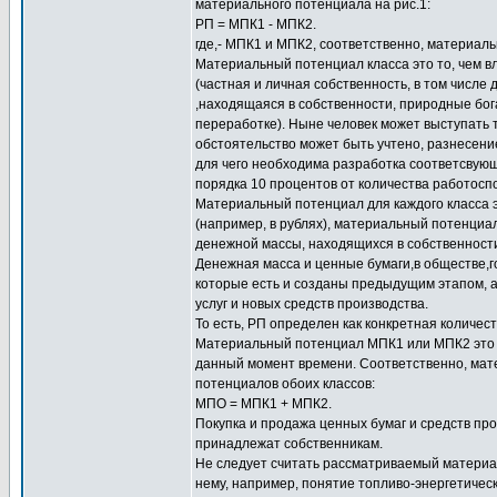
материального потенциала на рис.1:
РП = МПК1 - МПК2.
где,- МПК1 и МПК2, соответственно, материал
Материальный потенциал класса это то, чем в
(частная и личная собственность, в том числе
,находящаяся в собственности, природные бога
переработке). Ныне человек может выступать т
обстоятельство может быть учтено, разнесен
для чего необходима разработка соответсвующи
порядка 10 процентов от количества работосп
Материальный потенциал для каждого класса
(например, в рублях), материальный потенциа
денежной массы, находящихся в собственност
Денежная масса и ценные бумаги,в обществе,г
которые есть и созданы предыдущим этапом, а 
услуг и новых средств производства.
То есть, РП определен как конкретная количе
Материальный потенциал МПК1 или МПК2 это н
данный момент времени. Соответственно, мат
потенциалов обоих классов:
МПО = МПК1 + МПК2.
Покупка и продажа ценных бумаг и средств про
принадлежат собственникам.
Не следует считать рассматриваемый материа
нему, например, понятие топливо-энергетичес