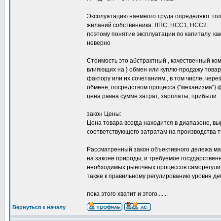
Эксплуатацию наемного труда определяют толь
желаний собственника: ЛПС, НСС1, НСС2.
поэтому понятие эксплуатации по капиталу. ка
неверно
Стоимость это абстрактный , качественный к
влияющих на } обмен или куплю-продажу това
фактору или их сочетаниям , в том числе, чер
обмене, посредством процесса {"механизма"} 
цена равна сумме затрат, зарплаты, прибыли.
закон Цены:
Цена товара всегда находится в диапазоне, в
соответствующего затратам на производства т
Рассматренный закон объективного дележа ма
на законе природы, и требуемое государствен
необходимых рыночных процессов саморегулиро
также к правильному регулированию уровня де
пока этого хватит и этого.......
Вернуться к началу