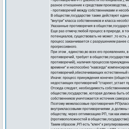
- противоречий-РП {разности потенциалов }, 
разное отношение к средствам производства, ,
- противоречий между собственниками и несо
В обществе,государстве также действуют един
"внутри" класса собственников и класса несобс
Указанные противоречия в обществе,государств
Еще раз отмечу:любой процесс в природе, в т
потенциалов, существовать не может ,то есть 
процесс заканчивается с разрушением ранее су
прогрессивного.
При этом , единство,во всех его проявлениях, 
противоречий, требует в обществе,государств
противоречий}, наличия процессов принуждени
времени" и неспособно "навсегда" компенсиро
противоречий,обеспечивающих естественный 
Иначе: процесс принуждения конечен {обществ
недостающих противоречий "стареет, устает п
Отсюда следует, необходимость собственников
обществе,государстве, которая должна быть об
собственников уничтожается источник саморазв
Поэтому межклассовые противоречия-РП{классо
внутриклассовыми противоречиями ,а должны 
обществу, через оптимизацию РП, так как име
{противоположностей в обществе,государстве} 
Таким образом ,РП есть "ключ" к регулирован