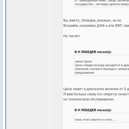
6. Приведенная ниже, представлена
государстве , наглядно демонстриру
Вы жжёте, Лебедев, реально, хе-хе.
Возьмём, например ДАМ-а или ВВП, как
Ну так вот.
В Н ЛЕБЕДЕВ писал(а):
закон Цены:
Цена товара всегда находится в ди
значения соответствующего затрата
предложения.
Цена лежит в диапазоне величин от 0 д
Я вам больше скажу (по секрету) зача
на техническом обслуживании.
В Н ЛЕБЕДЕВ писал(а):
пока этого хватит и этого.......