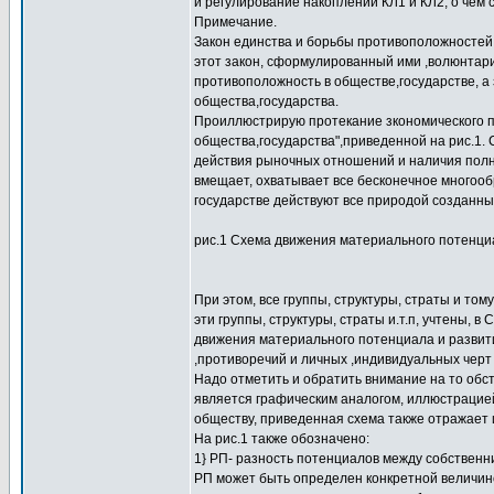
и регулирование накоплений КЛ1 и КЛ2, о чем 
Примечание.
Закон единства и борьбы противоположностей 
этот закон, сформулированный ими ,волюнтари
противоположность в обществе,государстве, а 
общества,государства.
Проиллюстрирую протекание зкономического 
общества,государства",приведенной на рис.1. С
действия рыночных отношений и наличия полно
вмещает, охватывает все бесконечное многообр
государстве действуют все природой созданны
рис.1 Схема движения материального потенциа
При этом, все группы, структуры, страты и том
эти группы, структуры, страты и.т.п, учтены, в
движения материального потенциала и развити
,противоречий и личных ,индивидуальных черт
Надо отметить и обратить внимание на то обс
является графическим аналогом, иллюстрацией
обществу, приведенная схема также отражает 
На рис.1 также обозначено:
1} РП- разность потенциалов между собственн
РП может быть определен конкретной величин