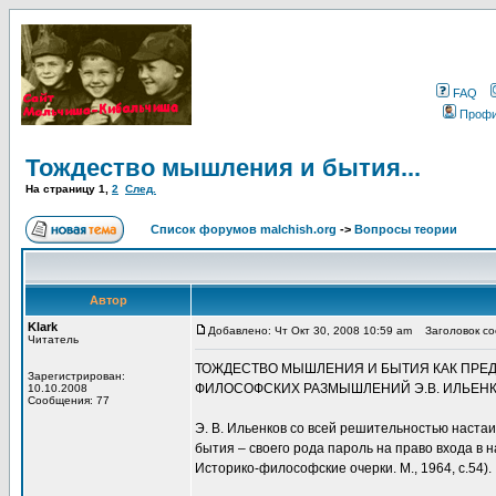
FAQ
Проф
Тождество мышления и бытия...
На страницу
1
,
2
След.
Список форумов malchish.org
->
Вопросы теории
Автор
Klark
Добавлено: Чт Окт 30, 2008 10:59 am
Заголовок соо
Читатель
ТОЖДЕСТВО МЫШЛЕНИЯ И БЫТИЯ КАК ПРЕ
Зарегистрирован:
ФИЛОСОФСКИХ РАЗМЫШЛЕНИЙ Э.В. ИЛЬЕНК
10.10.2008
Сообщения: 77
Э. В. Ильенков со всей решительностью наста
бытия – своего рода пароль на право входа в
Историко-философские очерки. М., 1964, с.54).