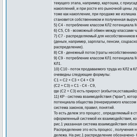
текущего этапа, например, картошка, с приуса
накоплений, и при росте его рыночной цены ,
тоже как накопление, при продаже же излишка 
становится собственником и полученная выруч
5} С4 - потребление классом КЛ2 потенциала 
6} С5, С6 - возможный обмен между классами 
7} С7 - распределяемый для несобственников
(деньги, например, зарплаты, пенсии, соцрасхо
распределение}.
8} С8 - денежный поток {траты несобственников
9} С9 - потребление классом КЛ1 потенциала 
КЛ1.
10} С10 - поток продаваемого труда из КЛ2 в К
очевидны следующие формулы:
С1 = С2 + С3 + С4 + С9
(С2 + С3) = С1 - С4 - С9,
где (С2 + С3) есть прирост (избыток,оставши
11} КР - система взаимодействия ("кран"), ко
потенциала общества (генерируемого классом К
система законов, правил, понятий.
То есть дележ это процесс , определяемый в с
оформленный системой их взаимодействия, кот
рис.1 указанная система взаимодействия обозн
Распределение это есть процесс , получения
дележа. На рис.1 распределение обозначено- 