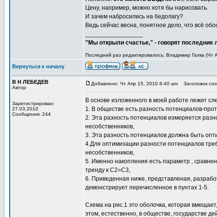
Цену, например, можно хотя бы нарисовать.
И зачем набросились на бедолагу?
Ведь сейчас весна, понятное дело, что всё обо
_________________
"Мы открыли счастье," - говорят последние
Последний раз редактировалось: Владимир Галка (Чт Ап
Вернуться к началу
В Н ЛЕБЕДЕВ
Добавлено: Чт Апр 15, 2010 8:40 am
Заголовок сооб
Автор
В основе изложенного в моей работе лежит сл
Зарегистрирован:
1. В обществе есть разность потенциалов-про
27.03.2010
Сообщения: 244
2. Эта разность потенциалов измеряется раз
несобственников,
3. Эта разность потенциалов должна быть опт
4.Для оптимизации разности потенциалов треб
несобственников,
5. Именно накопления есть параметр , сравне
тренду к С2=С3,
6. Приведенная ниже, представленая, разрабо
демонстрирует перечисленное в пунтах 1-5.
Схема на рис.1 это оболочка, которая вмещае
этом, естественно, в обществе, государстве д