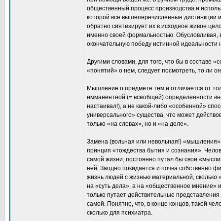
общественный процесс производства и использ
которой все вышеперечисленные дистинкции и 
обратно синтезирует их в исходное живое цело
именно своей формальностью. Обусловливая, 
окончательную победу истинной идеальности 
Другими словами, для того, что бы в составе 
«понятий» о нем, следует посмотреть, то ли он 
Мышление о предмете тем и отличается от тол
имманентной (= всеобщей) определенности вне
настаивал!), а не какой-либо «особенной» спо
универсального» существа, что может действов
только «на словах», но и «на деле».
Замена (вольная или невольная!) «мышления»
принцип «тождества бытия и сознания». Чело
самой жизни, постоянно путал бы свои «мысл
ней. Заодно покидается и почва собственно ф
жизнь людей с жизнью материальной, сколько 
на «суть дела», а на «общественное мнение» и
только путает действительные представления 
самой. Понятно, что, в конце концов, такой ч
сколько для психиатра.