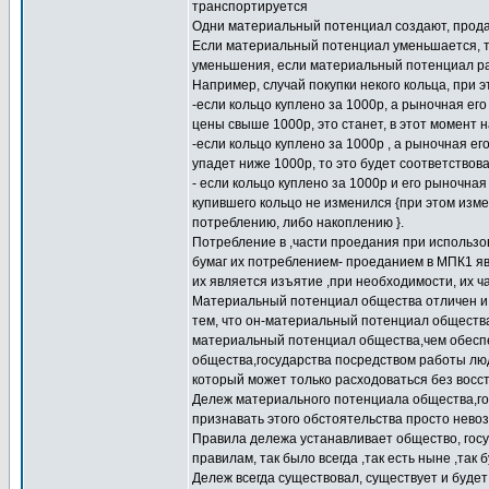
транспортируется
Одни материальный потенциал создают, продаю
Если материальный потенциал уменьшается, т
уменьшения, если материальный потенциал рас
Например, случай покупки некого кольца, при 
-если кольцо куплено за 1000р, а рыночная ег
цены свыше 1000р, это станет, в этот момент 
-если кольцо куплено за 1000р , а рыночная е
упадет ниже 1000р, то это будет соответствов
- если кольцо куплено за 1000р и его рыночна
купившего кольцо не изменился {при этом изм
потреблению, либо накоплению }.
Потребление в ,части проедания при использов
бумаг их потреблением- проеданием в МПК1 я
их является изъятие ,при необходимости, их ч
Материальный потенциал общества отличен и 
тем, что он-материальный потенциал общества 
материальный потенциал общества,чем обесп
общества,государства посредством работы люд
который может только расходоваться без восс
Дележ материального потенциала общества,го
признавать этого обстоятельства просто нево
Правила дележа устанавливает общество, госу
правилам, так было всегда ,так есть ныне ,так 
Дележ всегда существовал, существует и будет