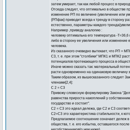
затем умирает, так как любой процесс в приро
Отсюда следует, что оптимально в обществе пр
изменение РП по величине (увеличение или у
{РПфак} приводит всегда к тренду в сторону р
естественно, параметры каждого тренда{увел
Например ,приведу аналогию :
человеку оптимальна его температура -Т=36,6
либо в сторону ее увеличения или изменение 
человека.
Из сказанного очевидно вытекает, что РП = МП
С3, т. е. при этом "столбики" МПК1 и МПК2 рас
потенциалов протекающего процесса в обществ
Иначе можно сказать так: материальный потен
расти одновременно на одинаковую величину з
Таким образом, из вышесказанного следует За
членами[2,4]:
C 2 = C3
Привожу словесную формулировку Закона "Дел
равенства прироста накоплений у собственнико
государство и состоит".
С2 = С3 это идеал дележа, где С2 и С3 соотве
С2=С3 это характеристика стабильности, к кот
Предлагаемое соотношение означает дележ в 
общества, т. е. его избытка, оставшегося посл
несобственников{о чем ниже}.