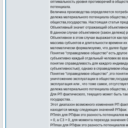
оптимальность уровня противоречий в общест
потенциала.
Величина производства определяется потребнос
дележа материального потенциала общества,го
общества,государства. Настоящая статья пред
Объективный значит отражающий объективное 
В данном случае объективное {закон дележа} р
Объективное в этом случае выражается как пр
массива субъектов и длительности времени их
математически формализуемо, что далее будет
Понятие "справедливое общество" есть другое 
субъективно каждый отдельный человек во вз
понятие справедливость для каждого индивиду
субъективностью}, однако в справедливом об
Понятие "справедливое общество" ,это поняти
уничтожению эксплуатации в обществе,государс
эксплуатация или , что тоже самое, отсутству
дележа материального потенциала общества, 
Для РП фактического, текущего может быть та
государства. .
Этот диапазон возможного изменения РП факти
находится между следующих значений РПфак: 
РПmin для РПфак это разность потенциалов м
= 0, а С3 > 0, для момента перехода значения 
РПmax для РПфак это разность потенциалов м