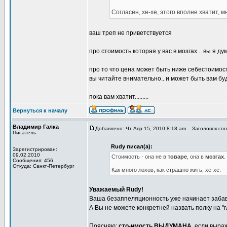
Согласен, хе-хе, этого вполне хватит, м
ваш треп не приветствуется
про стоимость которая у вас в мозгах .. вы я д
про то что цена может быть ниже себестоимост
вы читайте внимательно.. и может быть вам бу
пока вам хватит.........
Вернуться к началу
Владимир Галка
Добавлено: Чт Апр 15, 2010 8:18 am
Заголовок сооб
Писатель
Rudy писал(а):
Зарегистрирован:
09.02.2010
Стоимость - она не в
товаре
, она в
мозгах
.
Сообщения: 456
Откуда: Санкт-Петербург
Как много лохов, как страшно жить, хе-хе.
Уважаемый Rudy!
Ваша безаппеляционность уже начинает забав
А Вы не можете конкретней назвать полку на "
Поясняю:
сто-имость ВЫДУМАНА
, если выра