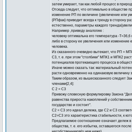
затем умирает, так как любой процесс в приро
Отсюда следует, что оптимально в обществе пр
изменение РП по величине (увеличение или у
{РПфак} приводит всегда к тренду в сторону р
естественно, параметры каждого тренда{увел
Например ,приведу аналогию :
человеку оптимальна его температура -Т=36,6
либо в сторону ее увеличения или изменение 
человека.
Из сказанного очевидно вытекает, что РП = МП
С3, т. е. при этом "столбики" МПК1 и МПК2 рас
потенциалов протекающего процесса в обществ
Иначе можно сказать так: материальный потен
расти одновременно на одинаковую величину з
Таким образом, из вышесказанного следует За
членами[2,4]:
C 2 = C3
Привожу словесную формулировку Закона "Дел
равенства прироста накоплений у собственнико
государство и состоит".
С2 = С3 это идеал дележа, где С2 и С3 соотве
С2=С3 это характеристика стабильности, к кот
Предлагаемое соотношение означает дележ в 
общества, т. е. его избытка, оставшегося посл
несобственников{о чем ниже}.