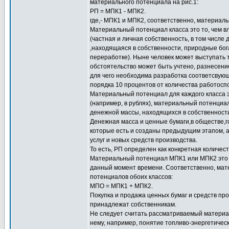
материального потенциала на рис.1:
РП = МПК1 - МПК2.
где,- МПК1 и МПК2, соответственно, материал
Материальный потенциал класса это то, чем в
(частная и личная собственность, в том числе
,находящаяся в собственности, природные бога
переработке). Ныне человек может выступать т
обстоятельство может быть учтено, разнесен
для чего необходима разработка соответсвующи
порядка 10 процентов от количества работосп
Материальный потенциал для каждого класса
(например, в рублях), материальный потенциа
денежной массы, находящихся в собственност
Денежная масса и ценные бумаги,в обществе,г
которые есть и созданы предыдущим этапом, а 
услуг и новых средств производства.
То есть, РП определен как конкретная количе
Материальный потенциал МПК1 или МПК2 это н
данный момент времени. Соответственно, мат
потенциалов обоих классов:
МПО = МПК1 + МПК2.
Покупка и продажа ценных бумаг и средств про
принадлежат собственникам.
Не следует считать рассматриваемый материа
нему, например, понятие топливо-энергетичес