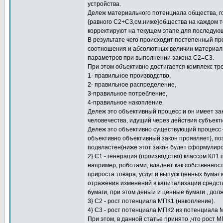
устройства.
Дележ материального потенциала общества, г
{равного С2+СЗ,см.ниже}общества на каждом т
корректируют на текущем этапе для последующ
В результате чего происходит постепенный пр
соотношения и абсолютных величин материаль
параметров при выполнении закона С2=С3.
При этом объективно достигается комплекс т
1- правильное производство,
2- правильное распределение,
3-правильное потребление,
4-правильное накопление.
Дележ это объективный процесс и он имеет за
человечества, идущий через действия субъект
Дележ это объективно существующий процесс 
объективно объективный закон проявляет}, по
подвластен{ниже этот закон будет сформулиро
2} C1 - генерация (производство) классом КЛ1
например, роботами, владеет как собственнос
прироста товара, услуг и выпуск ценных бумаг
отражения изменений в капитализации средств 
бумаги, при этом деньги и ценные бумаги , дол
3} С2 - рост потенциала МПК1 (накопление).
4} С3 - рост потенциала МПК2 из потенциала 
При этом, в данной статье принято ,что рост 