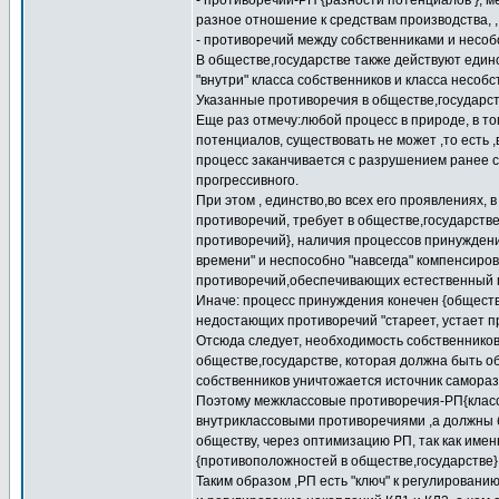
- противоречий-РП {разности потенциалов }, 
разное отношение к средствам производства, ,
- противоречий между собственниками и несо
В обществе,государстве также действуют един
"внутри" класса собственников и класса несобс
Указанные противоречия в обществе,государств
Еще раз отмечу:любой процесс в природе, в т
потенциалов, существовать не может ,то есть 
процесс заканчивается с разрушением ранее су
прогрессивного.
При этом , единство,во всех его проявлениях, 
противоречий, требует в обществе,государств
противоречий}, наличия процессов принуждени
времени" и неспособно "навсегда" компенсиро
противоречий,обеспечивающих естественный 
Иначе: процесс принуждения конечен {обществ
недостающих противоречий "стареет, устает п
Отсюда следует, необходимость собственников
обществе,государстве, которая должна быть об
собственников уничтожается источник саморазв
Поэтому межклассовые противоречия-РП{классо
внутриклассовыми противоречиями ,а должны 
обществу, через оптимизацию РП, так как име
{противоположностей в обществе,государстве} 
Таким образом ,РП есть "ключ" к регулирован