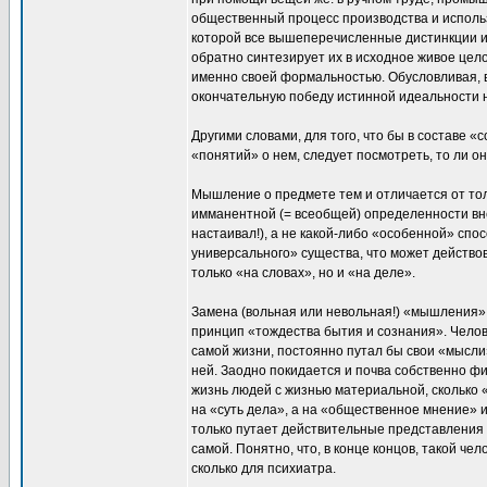
общественный процесс производства и использ
которой все вышеперечисленные дистинкции и 
обратно синтезирует их в исходное живое цело
именно своей формальностью. Обусловливая, 
окончательную победу истинной идеальности 
Другими словами, для того, что бы в составе 
«понятий» о нем, следует посмотреть, то ли он 
Мышление о предмете тем и отличается от тол
имманентной (= всеобщей) определенности вне
настаивал!), а не какой-либо «особенной» спо
универсального» существа, что может действов
только «на словах», но и «на деле».
Замена (вольная или невольная!) «мышления»
принцип «тождества бытия и сознания». Чело
самой жизни, постоянно путал бы свои «мысл
ней. Заодно покидается и почва собственно ф
жизнь людей с жизнью материальной, сколько 
на «суть дела», а на «общественное мнение» и
только путает действительные представления 
самой. Понятно, что, в конце концов, такой ч
сколько для психиатра.