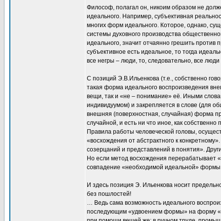
Философ, полагал он, никоим образом не долже
идеального. Например, субъективная реальнос
многих форм идеального. Которое, однако, су
системы духовного производства общественног
идеального, значит отчаянно грешить против 
субъективное есть идеальное, то тогда идеаль
все негры – люди, то, следовательно, все люди
С позиций Э.В.Ильенкова (т.е., собственно гов
такая форма идеального воспроизведения вне
вещи, так и «не – понимание» её. Иными слов
индивидуумом) и закрепляется в слове (для общ
внешняя (поверхностная, случайная) форма п
случайной, и есть ни что иное, как собствен
Правила работы человеческой головы, осущес
«восхождения от абстрактного к конкретному».
созерцаний и представлений в понятия». Друг
Но если метод восхождения перерабатывает «
совпадение «необходимой идеальной» формы 
И здесь позиция Э. Ильенкова носит преде
без пошлостей!
… Ведь сама возможность идеального воспроиз
последующим «удвоением формы» на форму «ре
при помощи вещей же: в ручном труде, промы