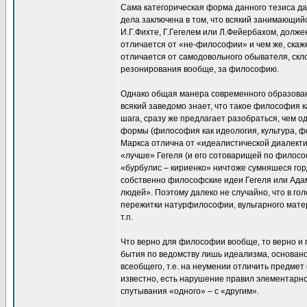
Сама категорическая форма данного тезиса дал
дела заключена в том, что всякий занимающий
И.Г.Фихте, Г.Гегелем или Л.Фейербахом, долж
отличается от «не-философии» и чем же, скаж
отличается от самодовольного обывателя, скл
резонирования вообще, за философию.
Однако общая манера современного образовани
всякий заведомо знает, что такое философия 
шага, сразу же предлагает разобраться, чем 
формы (философия как идеология, культура, фо
Маркса отлична от «идеалистической диалекти
«лучше» Гегеля (и его сотоварищей по философ
«бурбулис – кириенко» ничтоже сумняшеся го
собственно философские идеи Гегеля или Ада
людей». Поэтому далеко не случайно, что в го
пережитки натурфилософии, вульгарного матер
т.п.
Что верно для философии вообще, то верно и
бытия по ведомству лишь идеализма, основан
всеобщего, т.е. на неумении отличить предмет
известно, есть нарушение правил элементарн
спутывания «одного» – с «другим».