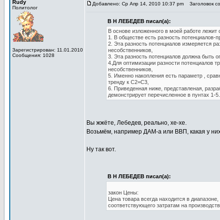
Rudy
Добавлено: Ср Апр 14, 2010 10:37 pm
Заголовок с
Политолог
В Н ЛЕБЕДЕВ писал(а):
В основе изложенного в моей работе лежит 
1. В обществе есть разность потенциалов-п
2. Эта разность потенциалов измеряется р
Зарегистрирован: 11.01.2010
несобственников,
Сообщения: 1028
3. Эта разность потенциалов должна быть 
4.Для оптимизации разности потенциалов т
несобственников,
5. Именно накопления есть параметр , сра
тренду к С2=С3,
6. Приведенная ниже, представленая, разра
демонстрирует перечисленное в пунтах 1-5.
Вы жжёте, Лебедев, реально, хе-хе.
Возьмём, например ДАМ-а или ВВП, какая у ни
Ну так вот.
В Н ЛЕБЕДЕВ писал(а):
закон Цены:
Цена товара всегда находится в диапазоне
соответствующего затратам на производств