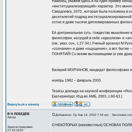
Наконец, укажем здесь и на один пример ненау
«институциализирующий» характер. Это моног
Свердловск, 1970., которая была положена в 
десятилетий подряд институциализированной 
сотни и даже тысячи дипломированных филосо
Её доктринальная суть: тождество мышления и 
философии, несущей в себе «идеализм» и «аг
(см.: указ. соч., с.27-34.) Ученый арсенал М.Р
«сознание» и даже «ощущение», а вот бытие – э
ПОНЯТИЙ! Со всеми вытекающими (и уже драм
Валерий МОЛЧАНОВ, кандидат философских н
ноябрь 1982 – февраль 2003
Тезисы доклада на научной конференции «Росс
Екатеринбург, Изд-во АМБ, 2003, с.60-63.)
Вернуться к началу
В Н ЛЕБЕДЕВ
Добавлено: Ср Апр 14, 2010 7:18 am
Заголовок со
Автор
О НЕКОТОРЫХ {неизвестных} ОСНОВАХ ПОЛ
Зарегистрирован:
27.03.2010