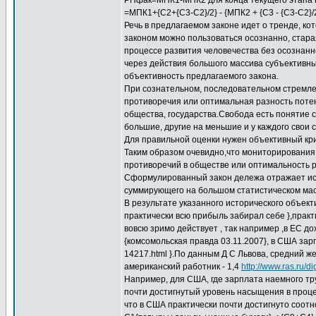
РПфак=МПК1-МПК2 для конца текущего этапа п
=МПК1+{С2+{C3-C2}/2} - {МПК2 + {С3 - {С3-С2}
Речь в предлагаемом законе идет о тренде, кот
законом можно пользоваться осознанно, старая
процессе развития человечества без осознанно
через действия большого массива субъективны
объективность предлагаемого закона.
При сознательном, последовательном стремлен
противоречия или оптимальная разность потен
общества, государства.Свобода есть понятие с
большие, другие на меньшие и у каждого свои
Для правильной оценки нужен объективный кри
Таким образом очевидно,что мониторирования
противоречий в обществе или оптимальность 
Сформулированный закон дележа отражает ист
суммирующего на большом статистическом масс
В результате указанного исторического объект
практически всю прибыль забирал себе },практ
вовсю зримо действует , так например ,в ЕС 
{комсомольская правда 03.11.2007}, в США зарп
14217.html }.По данным Д С Львова, средний ж
американский работник - 1,4
http://www.ras.ru/
Например, для США, где зарплата наемного тр
почти достигнутый уровень насыщения в проце
что в США практически почти достигнуто соот