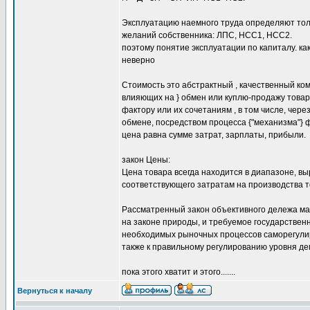
Эксплуатацию наемного труда определяют толь
желаний собственника: ЛПС, НСС1, НСС2.
поэтому понятие эксплуатации по капиталу. ка
неверно
Стоимость это абстрактный , качественный к
влияющих на } обмен или куплю-продажу това
фактору или их сочетаниям , в том числе, чер
обмене, посредством процесса {"механизма"} 
цена равна сумме затрат, зарплаты, прибыли.
закон Цены:
Цена товара всегда находится в диапазоне, в
соответствующего затратам на производства т
Рассматренный закон объективного дележа ма
на законе природы, и требуемое государствен
необходимых рыночных процессов саморегулиро
также к правильному регулированию уровня де
пока этого хватит и этого.......
Вернуться к началу