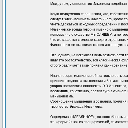
Между тем, у оппонентов Ильенкова подобная пу
Когда недоуменно спрашивают, что, собственно
следует здесь понимать ничего иного, кром
уметь держаться исходных определений и посл
Ильенков же всегда говорит именно о мышлении
непременно о существе МЫСЛЯЩЕМ, а не гре
Что же касается «головы» каждого отдельного 
Философию же эта самая голова интересует им
Это, однако, не исключает ведь возможности то
виду это обстоятельство, вся классическая фи
строго различает такие понятия как «сознани
Иначе говоря, мышление обязательно есть соз
принцип тождества «мышления и бытия» никои
упорно настаивают оппоненты Э.В.Ильенкова,
последним, собственно, против субъективного
меньшевизма.
Соотношение мышления и сознания, понятия и
творчество Эвальда Ильенкова.
Определив «ИДЕАЛЬНОЕ», как способность чело
же «формой» как со специфической, самостоят