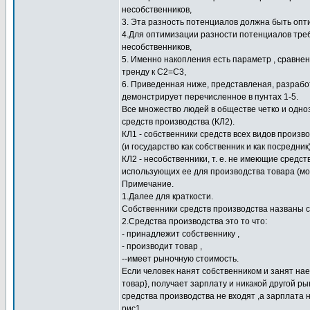
несобственников,
3. Эта разность потенциалов должна быть опт
4.Для оптимизации разности потенциалов треб
несобственников,
5. Именно накопления есть параметр , сравне
тренду к С2=С3,
6. Приведенная ниже, представленая, разрабо
демонстрирует перечисленное в пунтах 1-5.
Все множество людей в обществе четко и одно
средств производства (КЛ2).
КЛ1 - собственники средств всех видов произ
(и государство как собственник и как посредник)
КЛ2 - несобственники, т. е. не имеющие средс
использующих ее для производства товара (мож
Примечание.
1.Далее для краткости.
Собственники средств производства названы 
2.Средства производства это то что:
- принадлежит собственнику ,
- производит товар ,
--имеет рыночную стоимость.
Если человек нанят собственником и занят на
товар}, получает зарплату и никакой другой ры
средства производства не входят ,а зарплата
рис1.