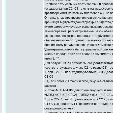
Наличие оптимальных противоречий и правил
государства при С2=С3 то есть на макроуровн
противоречиям.,во всем их многообразии, на в
Оптимальные противоречия или оптимальная р
проникнут внутрь каждой структуры общества,г
путем саморегулируемых рыночных процессов 
Таким образом , рассматриваемый закон объек
основанное на законе природы, и требуемое г
обеспечением необходимых рыночных процессов
правильному регулированию уровня демократии
"Демократия должна быть управляемой ,так как
мнения народа, так и при слабой зависимости 
ними[1, 4]".
Для получения РП оптимального {соответствую
{соответствующего случаю С2 не равно С3} тр
1. при С2>С3, необходимо увеличить С3 и ,соо
С1,С9
С4}, при этом РП фактическое, текущее стано
расчета :
РПфак=МПК1-МПК2 для конца текущего этапа п
=МПК1+{С2-{C2-C3}/2} - {МПК2 + {С3 + {С2-С3}
2. при С2<С3, необходимо увеличить С2 и ,соо
С1,С9,С4}, при этом РП фактическое, текуще
очевидного расчета :