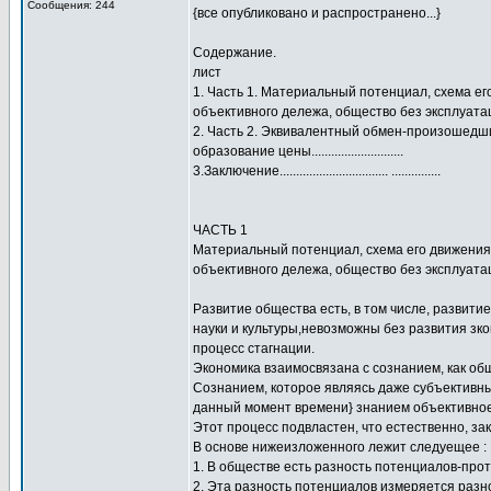
Сообщения: 244
{все опубликовано и распространено...}
Содержание.
лист
1. Часть 1. Материальный потенциал, схема ег
объективного дележа, общество без эксплуатации-сп
2. Часть 2. Эквивалентный обмен-произошедш
образование цены............................
3.Заключение................................. ...............
ЧАСТЬ 1
Материальный потенциал, схема его движения 
объективного дележа, общество без эксплуата
Развитие общества есть, в том числе, развит
науки и культуры,невозможны без развития зко
процесс стагнации.
Экономика взаимосвязана с сознанием, как об
Сознанием, которое являясь даже субъективны
данный момент времени} знанием объективное,
Этот процесс подвластен, что естественно, за
В основе нижеизложенного лежит следуещее :
1. В обществе есть разность потенциалов-про
2. Эта разность потенциалов измеряется раз