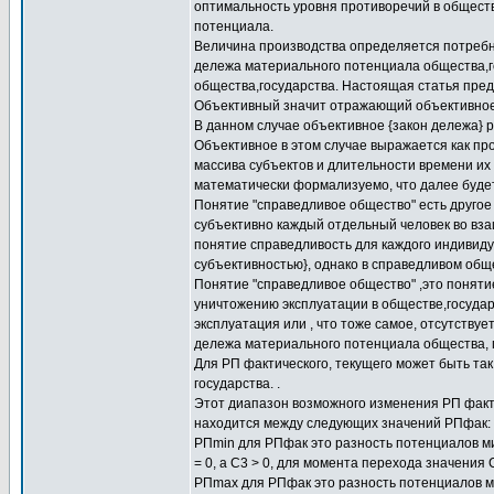
оптимальность уровня противоречий в общест
потенциала.
Величина производства определяется потребнос
дележа материального потенциала общества,го
общества,государства. Настоящая статья пред
Объективный значит отражающий объективное 
В данном случае объективное {закон дележа} р
Объективное в этом случае выражается как пр
массива субъектов и длительности времени их
математически формализуемо, что далее будет
Понятие "справедливое общество" есть другое 
субъективно каждый отдельный человек во вз
понятие справедливость для каждого индивиду
субъективностью}, однако в справедливом об
Понятие "справедливое общество" ,это поняти
уничтожению эксплуатации в обществе,государс
эксплуатация или , что тоже самое, отсутству
дележа материального потенциала общества, 
Для РП фактического, текущего может быть та
государства. .
Этот диапазон возможного изменения РП факти
находится между следующих значений РПфак: 
РПmin для РПфак это разность потенциалов м
= 0, а С3 > 0, для момента перехода значения 
РПmax для РПфак это разность потенциалов м