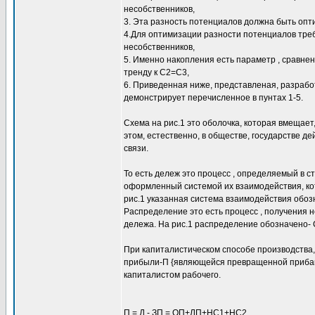
несобственников,
3. Эта разность потенциалов должна быть опт
4.Для оптимизации разности потенциалов треб
несобственников,
5. Именно накопления есть параметр , сравне
тренду к С2=С3,
6. Приведенная ниже, представленая, разрабо
демонстрирует перечисленное в пунтах 1-5.
Схема на рис.1 это оболочка, которая вмещае
этом, естественно, в обществе, государстве д
связи.
То есть дележ это процесс , определяемый в с
оформленный системой их взаимодействия, кот
рис.1 указанная система взаимодействия обозн
Распределение это есть процесс , получения
дележа. На рис.1 распределение обозначено- 
При капиталистическом способе производства,
прибыли-П {являющейся превращенной прибавоч
капиталистом рабочего.
П = Д - ЗП = ОП+ЛП+НС1+НС2.