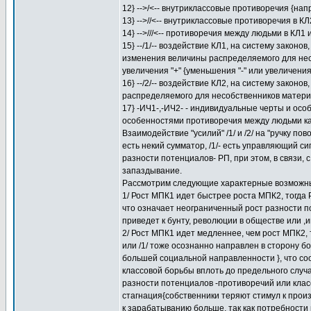
12} -->/<-- внутриклассовые противоречия {нап
13} -->//<-- внутриклассовые противоречия в К
14} -->///<-- противоречия между людьми в К
15} --/1/-- воздействие КЛ1, на систему закон
изменения величины распределяемого для несо
увеличения "+" {уменьшения "-" или увеличения
16} --/2/-- воздействие КЛ2, на систему законо
распределяемого для несобственников материал
17} -ИЧ1-,-ИЧ2- - индивидуальные черты и осо
особенностями противоречия между людьми ка
Взаимодействие "усилий" /1/ и /2/ на "ручку п
есть некий сумматор, /1/- есть управляющий си
разности потенциалов- РП, при этом, в связи,
запаздывание.
Рассмотрим следующие характерные возможны
1/ Рост МПК1 идет быстрее роста МПК2, тогда Р
что означает неограниченный рост разности п
приведет к бунту, революции в обществе или ,и
2/ Рост МПК1 идет медленнее, чем рост МПК2, т
или /1/ тоже осознанно направлен в сторону б
большей социальной направленности }, что с
классовой борьбы вплоть до предельного случ
разности потенциалов -противоречий или класс
стагнация{собственники теряют стимул к прои
к зарабатыванию больше, так как потребност