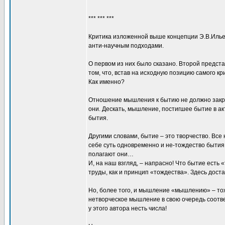
*** *** ***
Критика изложенной выше концепции Э.В.Ильен
анти-научным подходами.
О первом из них было сказано. Второй предста
том, что, встав на исходную позицию самого к
Как именно?
Отношение мышления к бытию не должно закрыт
они. Дескать, мышление, постигшее бытие в а
бытия.
Другими словами, бытие – это творчество. Все
себе суть одновременно и не-тождество бытия
полагают они…
И, на наш взгляд, – напрасно! Что бытие есть
труды, как и принцип «тождества». Здесь дост
Но, более того, и мышление «мышлению» – тоже
нетворческое мышление в свою очередь соотв
у этого автора несть числа!