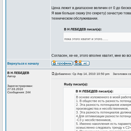
Цена лежит в диапазоне величин от 0 до бескон
Я вам больше скажу (по секрету) зачастую тов
техническом обслуживании.
В Н ЛЕБЕДЕВ писал(а):
пока этого хватит и этого.......
Согласен, хе-хе, этого вполне хватит, мне во в
Вернуться к началу
В Н ЛЕБЕДЕВ
Добавлено: Ср Апр 14, 2010 10:50 pm
Заголовок с
Автор
Rudy писал(а):
Зарегистрирован:
27.03.2010
В Н ЛЕБЕДЕВ писал(а):
Сообщения: 244
В основе изложенного в моей работ
1. В обществе есть разность потенц
2. Эта разность потенциалов измер
производжства и несобственников,
3. Эта разность потенциалов должн
4.Для оптимизации разности потенц
-С3 у несобственников,
5. Именно накопления есть параметр
осмысленно следовать тренду к С2