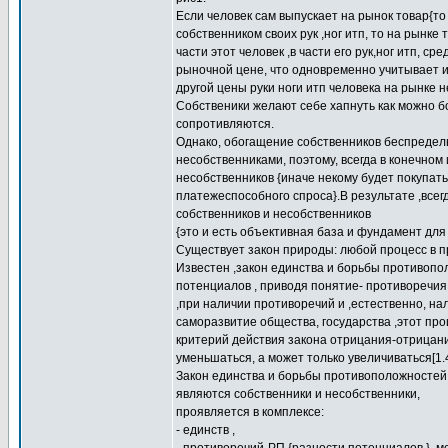
Если человек сам выпускает на рынок товар{то 
собственником своих рук ,ног итп, то на рынке
части этот человек ,в части его рук,ног итп, с
рыночной цене, что одновременно учитывает и 
другой цены руки ноги итп человека на рынке н
Собственики желают себе хапнуть как можно бо
сопротивляются.
Однако, обогащение собственников беспредел
несобственниками, поэтому, всегда в конечном
несобственников {иначе некому будет покупать
платежеспособного спроса}.В результате ,всег
собственников и несобственников
{это и есть объективная база и фундамент для
Существует закон природы: любой процесс в п
Известен ,закон единства и борьбы противопо
потенциалов , приводя понятие- противоречия
,при наличии противоречий и ,естественно, на
саморазвитие общества, государства ,этот про
критерий действия закона отрицания-отрицан
уменьшаться, а может только увеличиваться[1.4
Закон единства и борьбы противоположностей
являются собственники и несобственники,
проявляется в комплексе:
- единств ,