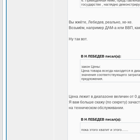
6. Приведенная ниже, представлена
государстве , наглядно демонстриру
Вы жжёте, Лебедев, реально, хе-хе.
Возьмём, например ДАМ-а или ВВП, как
Ну так вот.
В Н ЛЕБЕДЕВ писал(а):
закон Цены:
Цена товара всегда находится в ди
значения соответствующего затрата
предложения.
Цена лежит в диапазоне величин от 0 д
Я вам больше скажу (по секрету) зача
на техническом обслуживании.
В Н ЛЕБЕДЕВ писал(а):
пока этого хватит и этого.......