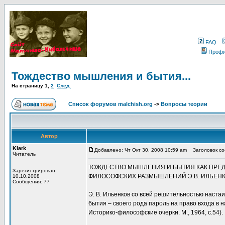
FAQ
Проф
Тождество мышления и бытия...
На страницу
1
,
2
След.
Список форумов malchish.org
->
Вопросы теории
Автор
Klark
Добавлено: Чт Окт 30, 2008 10:59 am
Заголовок соо
Читатель
ТОЖДЕСТВО МЫШЛЕНИЯ И БЫТИЯ КАК ПРЕ
Зарегистрирован:
ФИЛОСОФСКИХ РАЗМЫШЛЕНИЙ Э.В. ИЛЬЕНК
10.10.2008
Сообщения: 77
Э. В. Ильенков со всей решительностью наста
бытия – своего рода пароль на право входа в
Историко-философские очерки. М., 1964, с.54).