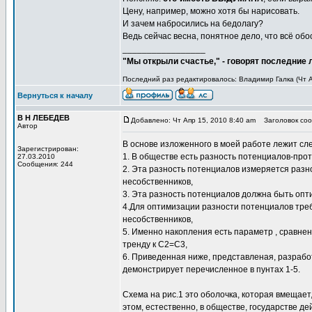
Цену, например, можно хотя бы нарисовать.
И зачем набросились на бедолагу?
Ведь сейчас весна, понятное дело, что всё обо
_________________
"Мы открыли счастье," - говорят последние
Последний раз редактировалось: Владимир Галка (Чт Ап
Вернуться к началу
В Н ЛЕБЕДЕВ
Добавлено: Чт Апр 15, 2010 8:40 am
Заголовок сооб
Автор
В основе изложенного в моей работе лежит сл
Зарегистрирован:
1. В обществе есть разность потенциалов-про
27.03.2010
Сообщения: 244
2. Эта разность потенциалов измеряется раз
несобственников,
3. Эта разность потенциалов должна быть опт
4.Для оптимизации разности потенциалов треб
несобственников,
5. Именно накопления есть параметр , сравне
тренду к С2=С3,
6. Приведенная ниже, представленая, разрабо
демонстрирует перечисленное в пунтах 1-5.
Схема на рис.1 это оболочка, которая вмещае
этом, естественно, в обществе, государстве д