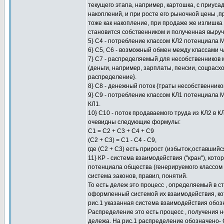
текущего этапа, например, картошка, с приуса
накоплений, и при росте его рыночной цены ,
тоже как накопление, при продаже же излишка 
становится собственником и полученная выруч
5} С4 - потребление классом КЛ2 потенциала 
6} С5, С6 - возможный обмен между классами 
7} С7 - распределяемый для несобственников
(деньги, например, зарплаты, пенсии, соцрасхо
распределение}.
8} С8 - денежный поток {траты несобственников
9} С9 - потребление классом КЛ1 потенциала 
КЛ1.
10} С10 - поток продаваемого труда из КЛ2 в К
очевидны следующие формулы:
С1 = С2 + С3 + С4 + С9
(С2 + С3) = С1 - С4 - С9,
где (С2 + С3) есть прирост (избыток,оставши
11} КР - система взаимодействия ("кран"), ко
потенциала общества (генерируемого классом К
система законов, правил, понятий.
То есть дележ это процесс , определяемый в с
оформленный системой их взаимодействия, кот
рис.1 указанная система взаимодействия обозн
Распределение это есть процесс , получения
дележа. На рис.1 распределение обозначено- 