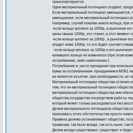
транспортируется
Одни материальный потенциал создают, продаю
Если материальный потенциал уменьшается, т
уменьшения, если материальный потенциал рас
Например, случай покупки некого кольца, при 
-если кольцо куплено за 1000р, а рыночная ег
цены свыше 1000р, это станет, в этот момент 
-если кольцо куплено за 1000р , а рыночная е
упадет ниже 1000р, то это будет соответствов
- если кольцо куплено за 1000р и его рыночна
купившего кольцо не изменился {при этом изм
потреблению, либо накоплению }.
Потребление в ,части проедания при использов
бумаг их потреблением- проеданием в МПК1 я
их является изъятие ,при необходимости, их ч
Материальный потенциал общества отличен и 
тем, что он-материальный потенциал общества 
материальный потенциал общества,чем обесп
общества,государства посредством работы люд
который может только расходоваться без восс
Дележ материального потенциала общества,го
признавать этого обстоятельства просто нево
Правила дележа устанавливает общество, госу
правилам, так было всегда ,так есть ныне ,так 
Дележ всегда существовал, существует и будет