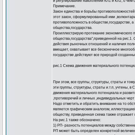
и регулирование накоплений КЛ1 и КЛ2, о чем 
Примечание.
Закон единства и борьбы противоположностей 
этот закон, сформулированный ими ,волюнтари
противоположность в обществе,государстве, а 
общества,государства.
Проиллюстрирую протекание зкономического 
общества,государства",приведенной на рис.1. С
действия рыночных отношений и наличия полно
вмещает, охватывает все бесконечное многообр
государстве действуют все природой созданны
рис.1 Схема движения материального потенциа
При этом, все группы, структуры, страты и том
эти группы, структуры, страты и.т.п, учтены, в
движения материального потенциала и развити
,противоречий и личных ,индивидуальных черт
Надо отметить и обратить внимание на то обс
является графическим аналогом, иллюстрацией
обществу, приведенная схема также отражает 
На рис.1 также обозначено:
1} РП- разность потенциалов между собственн
РП может быть определен конкретной величин