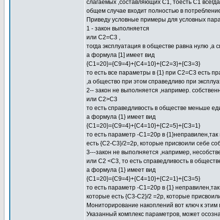
слагаемых ,составляющих С1, тоесть С1 всегд
общем случае входит полностью в потребление
Приведу условные примеры для условных пара
1 - закон выполняется
или С2=С3 ,
тогда эксплуатация в обществе равна нулю ,а
а формула [1] имеет вид
{C1=20}={C9=4}+{C4=10}+{C2=3}+{C3=3}
то есть все параметры в {1} при С2=С3 есть п
,а общество при этом справедливо при эксплу
2-- закон не выполняется ,например. собствен
или С2>C3
то есть справедливость в обществе меньше ед
а формула {1} имеет вид
{С1=20}={С9=4}+{С4=10}+{С2=5}+{С3=1}
то есть параметр -С1=20р в {1}неправилен,так
есть {С2-С3}/2=2р, которые присвоили себе со
3---закон не выполняется ,например, несобст
или С2 <С3, то есть справедливость в общест
а формула {1} имеет вид
{С1=20}={С9=4}+{С4=10}+{С2=1}+{С3=5}
то есть параметр -С1=20р в {1} неправилен,так
которые есть {С3-С2}/2 =2р, которые присвоил
Мониторирование накоплений вот ключ к этим
Указанный комплекс параметров, может осозна