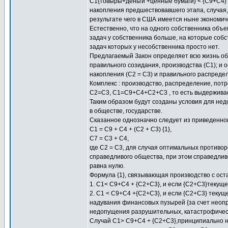
C1{товыры+деньги +ценные бумаги} < {С9+С4}
накопления предшествовавшего этапа, случая,
результате чего в США имеется ныне экономи
Естественно, что на одного собственника объе
задач у собственника больше, на которые соб
задач которых у несобственника просто нет.
Предлагаемый Закон определяет всю жизнь общ
правильного созидания, производства (C1); и 
накопления (С2 = С3) и правильного распредел
Комплекс : производство, распределение, пот
С2=С3, С1=С9+С4+С2+С3 , то есть выдерживает
Таким образом будут созданы условия для нед
в обществе, государстве.
Сказанное однозначно следует из приведенного
С1 = С9 + С4 + (С2 + С3) {1},
С7 = С3 + С4,
где С2 = С3, для случая оптимальных противо
справедливого общества, при этом справедливо
равна нулю.
Формула {1}, связывающая производство с ост
1. С1< C9+C4 + {С2+С3}, и если {С2+С3}текущ
2. С1 < С9+С4 +{С2+C3}, и если {С2+С3} текущ
надувания финансовых пузырей {за счет неопр
недопущения разрушительных, катастрофически
Cлучай С1> C9+C4 + {С2+С3},принципиально н