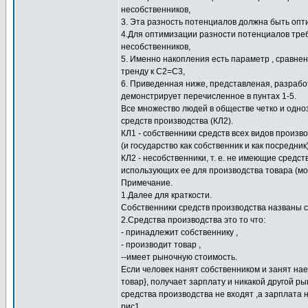
несобственников,
3. Эта разность потенциалов должна быть опт
4.Для оптимизации разности потенциалов треб
несобственников,
5. Именно накопления есть параметр , сравне
тренду к С2=С3,
6. Приведенная ниже, представленая, разрабо
демонстрирует перечисленное в пунтах 1-5.
Все множество людей в обществе четко и одно
средств производства (КЛ2).
КЛ1 - собственники средств всех видов произ
(и государство как собственник и как посредник)
КЛ2 - несобственники, т. е. не имеющие средс
использующих ее для производства товара (мож
Примечание.
1.Далее для краткости.
Собственники средств производства названы 
2.Средства производства это то что:
- принадлежит собственнику ,
- производит товар ,
--имеет рыночную стоимость.
Если человек нанят собственником и занят на
товар}, получает зарплату и никакой другой ры
средства производства не входят ,а зарплата
рис1.