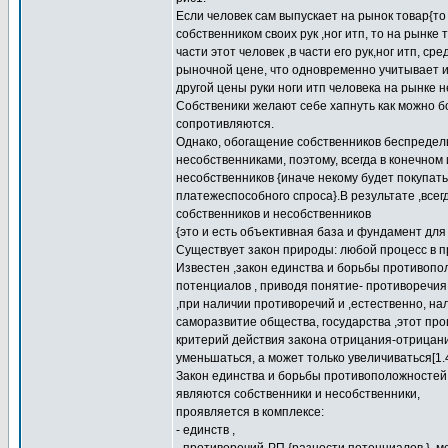
Если человек сам выпускает на рынок товар{то 
собственником своих рук ,ног итп, то на рынке
части этот человек ,в части его рук,ног итп, с
рыночной цене, что одновременно учитывает и 
другой цены руки ноги итп человека на рынке н
Собственики желают себе хапнуть как можно бо
сопротивляются.
Однако, обогащение собственников беспредел
несобственниками, поэтому, всегда в конечном
несобственников {иначе некому будет покупать
платежеспособного спроса}.В результате ,всег
собственников и несобственников
{это и есть объективная база и фундамент для
Существует закон природы: любой процесс в п
Известен ,закон единства и борьбы противопо
потенциалов , приводя понятие- противоречия
,при наличии противоречий и ,естественно, на
саморазвитие общества, государства ,этот про
критерий действия закона отрицания-отрицан
уменьшаться, а может только увеличиваться[1.4
Закон единства и борьбы противоположностей
являются собственники и несобственники,
проявляется в комплексе:
- единств ,