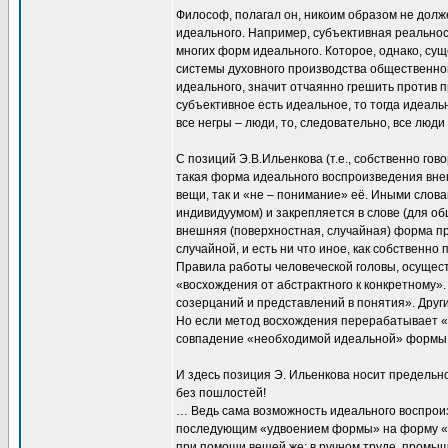
Философ, полагал он, никоим образом не долже
идеального. Например, субъективная реальнос
многих форм идеального. Которое, однако, су
системы духовного производства общественног
идеального, значит отчаянно грешить против 
субъективное есть идеальное, то тогда идеаль
все негры – люди, то, следовательно, все люди
С позиций Э.В.Ильенкова (т.е., собственно гов
такая форма идеального воспроизведения вне
вещи, так и «не – понимание» её. Иными слов
индивидуумом) и закрепляется в слове (для общ
внешняя (поверхностная, случайная) форма п
случайной, и есть ни что иное, как собствен
Правила работы человеческой головы, осущес
«восхождения от абстрактного к конкретному».
созерцаний и представлений в понятия». Друг
Но если метод восхождения перерабатывает «
совпадение «необходимой идеальной» формы 
И здесь позиция Э. Ильенкова носит преде
без пошлостей!
… Ведь сама возможность идеального воспроиз
последующим «удвоением формы» на форму «ре
при помощи вещей же: в ручном труде, промы