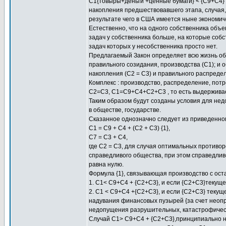
C1{товыры+деньги +ценные бумаги} < {С9+С4}
накопления предшествовавшего этапа, случая,
результате чего в США имеется ныне экономи
Естественно, что на одного собственника объе
задач у собственника больше, на которые соб
задач которых у несобственника просто нет.
Предлагаемый Закон определяет всю жизнь общ
правильного созидания, производства (C1); и 
накопления (С2 = С3) и правильного распредел
Комплекс : производство, распределение, пот
С2=С3, С1=С9+С4+С2+С3 , то есть выдерживает
Таким образом будут созданы условия для нед
в обществе, государстве.
Сказанное однозначно следует из приведенного
С1 = С9 + С4 + (С2 + С3) {1},
С7 = С3 + С4,
где С2 = С3, для случая оптимальных противо
справедливого общества, при этом справедливо
равна нулю.
Формула {1}, связывающая производство с ост
1. С1< C9+C4 + {С2+С3}, и если {С2+С3}текущ
2. С1 < С9+С4 +{С2+C3}, и если {С2+С3} текущ
надувания финансовых пузырей {за счет неопр
недопущения разрушительных, катастрофически
Cлучай С1> C9+C4 + {С2+С3},принципиально н