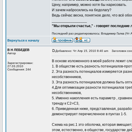
Цену, например, можно хотя бы нарисовать.
И зачем набросились на бедолагу?
Ведь сейчас весна, понятное дело, что всё обо
_________________
"Мы открыли счастье," - говорят последние
Последний раз редактировалось: Владимир Галка (Чт Ап
Вернуться к началу
В Н ЛЕБЕДЕВ
Добавлено: Чт Апр 15, 2010 8:40 am
Заголовок сооб
Автор
В основе изложенного в моей работе лежит сл
Зарегистрирован:
1. В обществе есть разность потенциалов-про
27.03.2010
Сообщения: 244
2. Эта разность потенциалов измеряется раз
несобственников,
3. Эта разность потенциалов должна быть опт
4.Для оптимизации разности потенциалов треб
несобственников,
5. Именно накопления есть параметр , сравне
тренду к С2=С3,
6. Приведенная ниже, представленая, разрабо
демонстрирует перечисленное в пунтах 1-5.
Схема на рис.1 это оболочка, которая вмещае
этом, естественно, в обществе, государстве д