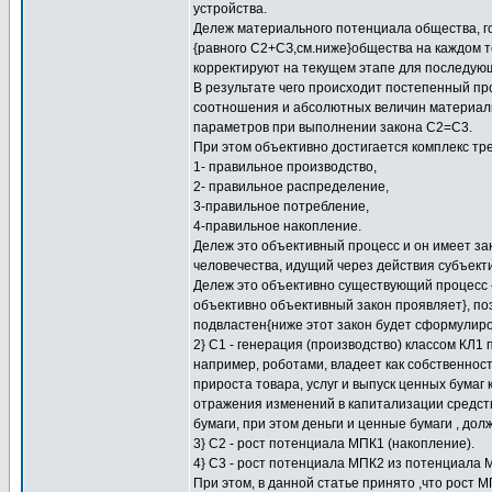
устройства.
Дележ материального потенциала общества, г
{равного С2+СЗ,см.ниже}общества на каждом т
корректируют на текущем этапе для последующ
В результате чего происходит постепенный пр
соотношения и абсолютных величин материаль
параметров при выполнении закона С2=С3.
При этом объективно достигается комплекс т
1- правильное производство,
2- правильное распределение,
3-правильное потребление,
4-правильное накопление.
Дележ это объективный процесс и он имеет за
человечества, идущий через действия субъект
Дележ это объективно существующий процесс 
объективно объективный закон проявляет}, по
подвластен{ниже этот закон будет сформулиро
2} C1 - генерация (производство) классом КЛ1
например, роботами, владеет как собственнос
прироста товара, услуг и выпуск ценных бумаг
отражения изменений в капитализации средств 
бумаги, при этом деньги и ценные бумаги , дол
3} С2 - рост потенциала МПК1 (накопление).
4} С3 - рост потенциала МПК2 из потенциала 
При этом, в данной статье принято ,что рост 