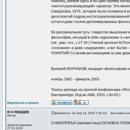
Наконец, укажем здесь и на один пример ненау
«институциализирующий» характер. Это моног
Свердловск, 1970., которая была положена в 
десятилетий подряд институциализированной 
сотни и даже тысячи дипломированных филосо
Её доктринальная суть: тождество мышления и 
философии, несущей в себе «идеализм» и «аг
(см.: указ. соч., с.27-34.) Ученый арсенал М.Р
«сознание» и даже «ощущение», а вот бытие – э
ПОНЯТИЙ! Со всеми вытекающими (и уже драм
Валерий МОЛЧАНОВ, кандидат философских н
ноябрь 1982 – февраль 2003
Тезисы доклада на научной конференции «Росс
Екатеринбург, Изд-во АМБ, 2003, с.60-63.)
Вернуться к началу
В Н ЛЕБЕДЕВ
Добавлено: Ср Апр 14, 2010 7:18 am
Заголовок со
Автор
О НЕКОТОРЫХ {неизвестных} ОСНОВАХ ПОЛ
Зарегистрирован:
27.03.2010