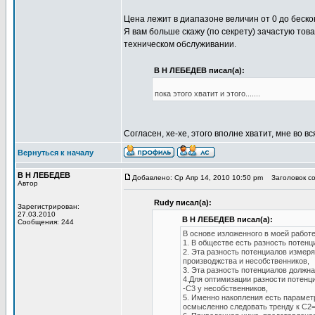
Цена лежит в диапазоне величин от 0 до бескон
Я вам больше скажу (по секрету) зачастую тов
техническом обслуживании.
В Н ЛЕБЕДЕВ писал(а):
пока этого хватит и этого.......
Согласен, хе-хе, этого вполне хватит, мне во в
Вернуться к началу
В Н ЛЕБЕДЕВ
Добавлено: Ср Апр 14, 2010 10:50 pm
Заголовок с
Автор
Rudy писал(а):
Зарегистрирован:
27.03.2010
В Н ЛЕБЕДЕВ писал(а):
Сообщения: 244
В основе изложенного в моей работ
1. В обществе есть разность потенц
2. Эта разность потенциалов измер
производжства и несобственников,
3. Эта разность потенциалов должн
4.Для оптимизации разности потенц
-С3 у несобственников,
5. Именно накопления есть параметр
осмысленно следовать тренду к С2