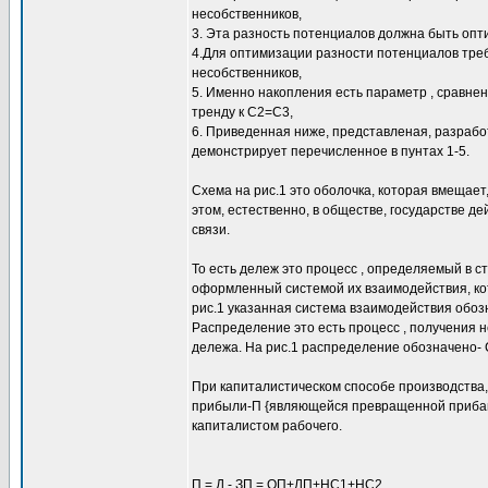
несобственников,
3. Эта разность потенциалов должна быть опт
4.Для оптимизации разности потенциалов треб
несобственников,
5. Именно накопления есть параметр , сравне
тренду к С2=С3,
6. Приведенная ниже, представленая, разрабо
демонстрирует перечисленное в пунтах 1-5.
Схема на рис.1 это оболочка, которая вмещае
этом, естественно, в обществе, государстве д
связи.
То есть дележ это процесс , определяемый в с
оформленный системой их взаимодействия, кот
рис.1 указанная система взаимодействия обозн
Распределение это есть процесс , получения
дележа. На рис.1 распределение обозначено- 
При капиталистическом способе производства,
прибыли-П {являющейся превращенной прибавоч
капиталистом рабочего.
П = Д - ЗП = ОП+ЛП+НС1+НС2.