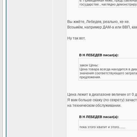
6. Приведенная ниже, представлена
государстве , наглядно демонстриру
Вы жжёте, Лебедев, реально, хе-хе.
Возьмём, например ДАМ-а или ВВП, как
Ну так вот.
В Н ЛЕБЕДЕВ писал(а):
закон Цены:
Цена товара всегда находится в ди
значения соответствующего затрата
предложения.
Цена лежит в диапазоне величин от 0 д
Я вам больше скажу (по секрету) зача
на техническом обслуживании.
В Н ЛЕБЕДЕВ писал(а):
пока этого хватит и этого.......