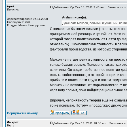
igrek
Добавлено: Ср Сен 14, 2011 2:46 am
Заголовок сооб
Политик
Arslan писал(а):
Зарегистрирован: 05.11.2008
Сообщения: 753
Даже сам Максон, великий и ужасный, не ви
Откуда: Минск, Белоруссия
Стоимость в бытовом смысле (то есть сколько с
принципиальной разницы с ценой нет. Можно на
которой говорят политэкономы от Петти до Ма
отказались). Экономическая стоимость, в отл
факторами производства, из которых сторонни
Максон не путает цену и стоимость, он прост
только бухгалтерскую. Примерно так же, как 
величины. Он вводит собственное понятие диф
есть та собственность, о которой говорили к
прибыли и полезности труда и потом гордо зая
Маркса и не появилось от маржиналистов. У нег
чёрт ногу сломит, пока найдёт рациональное з
Впрочем, непонятность теории ещё не означает
то не понимаю. Потому и продолжаю дискуссию
Вернуться к началу
Фикрет
Добавлено: Ср Сен 14, 2011 10:56 am
Заголовок со
Гость