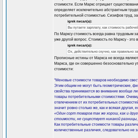
стоимости. Если Маркс отрицает существование 
определяет исключительно абстрактным трудом
потребительной стоимостью. Сизифов труд, за
igrek писал(а):
Вы путаете зарплату, как стоимость рабочей
По Марксу стоимость всегда равна трудовым зат
уже другой вопрос. Стоимость по Марксу - это 
igrek писал(а):
Ох, действительно скучно, как правильно 
Прописные истины от Маркса не всегда являют
Маркса, где он совершенно безосновательно у
стоимости:
"Меновые стоимости товаров необходимо свест
Этим общим не могут быть геометрические, фи
свойства принимаются во внимание вообще лишь
товары потребительными стоимостями. Очевидн
отвлечением от их потребительных стоимосте
значит ровно столько же, как и всякая другая,
«Один сорт товаров так же хорош, как и др
стоимости, не существует никакой разницы,
Как потребительные стоимости товары различа
количественные различия, следовательно не з