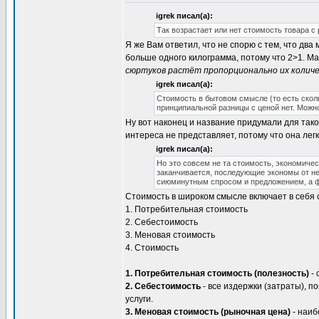
igrek писал(а):
Так возрастает или нет стоимость товара с
Я же Вам ответил, что не спорю с тем, что два
больше одного килограмма, потому что 2>1. Ма
сюртуков растёт пропорционально их колич
igrek писал(а):
Стоимость в бытовом смысле (то есть скольк
принципиальной разницы с ценой нет. Можн
Ну вот наконец и название придумали для тако
интереса не представляет, потому что она лег
igrek писал(а):
Но это совсем не та стоимость, экономичес
заканчивается, последующие экономы от неё
сиюминутным спросом и предложением, а фа
Стоимость в широком смысле включает в себя
1. Потребительная стоимость
2. Себестоимость
3. Меновая стоимость
4. Стоимость
1. Потребительная стоимость (полезность)
- 
2. Себестоимость
- все издержки (затраты), 
услуги.
3. Меновая стоимость (рыночная цена)
- наиб