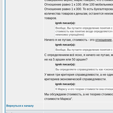
Совершенно верно, Маркс говорил, что стоимос
Отношение равно 1 к 100. Или 100 мобильников 
Отношение равно 1 к 300. То есть бухгалтерск
количества товаров к деньгам, останется неиз
товаров.
igrek писал(а):
Вообще, Вы путаете определение понятия с
стоимость как понятие везде определяется 
немножко упрощённо)
Ничего я не путаю, стоимость - это
отношение
igrek писал(а):
Вообще, Вы путаете определение понятия с
С определением всё ясно, я ничего не путаю, 
не на 5 аршин или 50 аршин?
igrek писал(а):
Вы определяете справедливость как «экон
У меня три критерия справедливости, а не оди
критериев экономической справедливости.
igrek писал(а):
К Марксу и его теории стоимости она отнош
Мы обсуждаем стоимость, а не теорию стоимо
стоимости Маркса".
Вернуться к началу