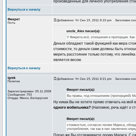
произведенные для личного употребления сто
Вернуться к началу
Фикрет
Добавлено: Чт Сен 15, 2011 9:10 pm
Заголовок сооб
Гость
uncle_Alex писал(а):
У Фикрета всё, отношения и пропорции. Как 
Деньги обладают такой функцией как мера сто
стоимости, то деньги сами должны быть отнош
мерить расстояние только потому, что линейка
является весом.
Вернуться к началу
igrek
Добавлено: Чт Сен 15, 2011 9:21 pm
Заголовок сооб
Политик
Фикрет писал(а):
Зарегистрирован: 05.11.2008
Сообщения: 753
Вы правы, под отношением (пропорцией) Мар
Откуда: Минск, Белоруссия
Ну никак Вы не хотите прямо отвечать на мой 
одного мобильника?
(Напомню, речь идёт о ст
Фикрет писал(а):
стоимостью, согласно логике Маркса, облад
употребления, так как в них заключено опр
Плохо же Вы отслеживаете логику Маркса. С са