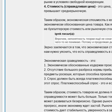
рынке в условиях свободной конкуренции.
4. Стоимость (справедливая цена)
- это цена
превышает среднерыночную.
Таким образом,
экономическая стоимость
о ко
экономически обоснованная цена товара. Как я
не бухгалтерскую стоимость или рыночную сто
igrek писал(а):
Впрочем, непонятность теории ещё не означ
чего-то не понимаю. Потому и продолжаю д
Зерно заключается в том, что экономическая 
нам нужно уяснить, что есть справедливость в
Экономическая сраведливость - это:
1. Экономически обоснованные издержки прои
2. Отсутствие большого разброса нормы приб
предметы роскоши, которые способна произве
3. Спрос должен быть всегда платежеспособн
этот спрос. Платежеспособный спрос - это и е
Таким образом, стоимость товаров не должна п
справедливости может быть больше. Только тог
может развиваться безкризисно. Однако рыноч
прогресс, иначе экономику ждет застой. Рыноч
стоимость дает стабильность, уверенность в 