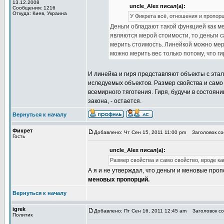
13.12.2008
uncle_Alex писал(а):
Сообщения: 1216
Откуда: Киев, Украина
У Фикрета всё, отношения и пропорци
Деньги обладают такой функцией как м
являются мерой стоимости, то деньги 
мерить стоимость. Линейкой можно мер
можно мерить вес только потому, что г
И линейка и гиря представляют объекты с эта
иследуемых объектов. Размер свойства и само 
всемирного тяготения. Гиря, будучи в состояни
закона, - остается.
Вернуться к началу
Фикрет
Добавлено: Чт Сен 15, 2011 11:00 pm
Заголовок соо
Гость
uncle_Alex писал(а):
Размер свойства и само свойство, вроде как
А я и не утверждал, что деньги и меновые проп
меновых пропорций.
Вернуться к началу
igrek
Добавлено: Пт Сен 16, 2011 12:45 am
Заголовок соо
Политик