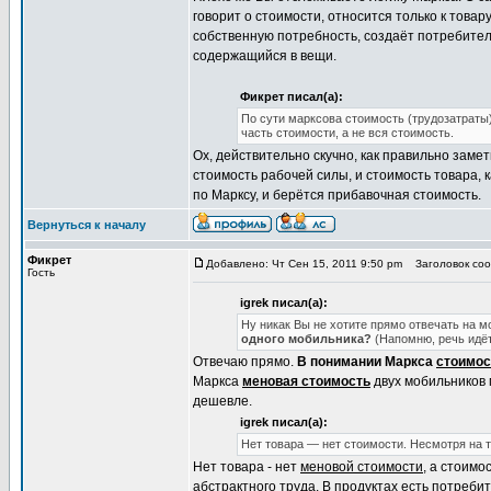
говорит о стоимости, относится только к товару
собственную потребность, создаёт потребитель
содержащийся в вещи.
Фикрет писал(а):
По сути марксова стоимость (трудозатраты) 
часть стоимости, а не вся стоимость.
Ох, действительно скучно, как правильно заме
стоимость рабочей силы, и стоимость товара, 
по Марксу, и берётся прибавочная стоимость.
Вернуться к началу
Фикрет
Добавлено: Чт Сен 15, 2011 9:50 pm
Заголовок сооб
Гость
igrek писал(а):
Ну никак Вы не хотите прямо отвечать на м
одного мобильника?
(Напомню, речь идёт
Отвечаю прямо.
В понимании Маркса
стоимос
Маркса
меновая стоимость
двух мобильников 
дешевле.
igrek писал(а):
Нет товара — нет стоимости. Несмотря на 
Нет товара - нет
меновой стоимости
, а стоимо
абстрактного труда. В продуктах есть потребит