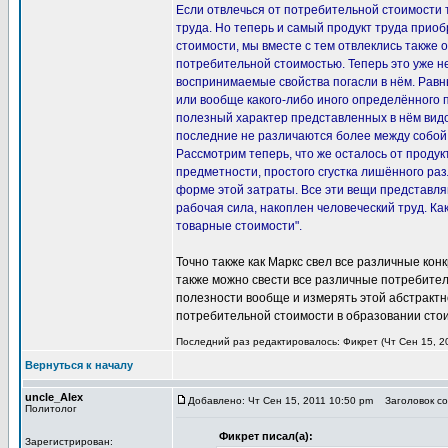
Если отвлечься от потребительной стоимости т
труда. Но теперь и самый продукт труда приоб
стоимости, мы вместе с тем отвлеклись также о
потребительной стоимостью. Теперь это уже не
воспринимаемые свойства погасли в нём. Равны
или вообще какого-либо иного определённого 
полезный характер представленных в нём видо
последние не различаются более между собой, 
Рассмотрим теперь, что же осталось от продук
предметности, простого сгустка лишённого раз
форме этой затраты. Все эти вещи представля
рабочая сила, накоплен человеческий труд. К
товарные стоимости".
Точно также как Маркс свел все различные кон
также можно свести все различные потребитель
полезности вообще и измерять этой абстрактн
потребительной стоимости в образовании стои
Последний раз редактировалось: Фикрет (Чт Сен 15, 20
Вернуться к началу
uncle_Alex
Добавлено: Чт Сен 15, 2011 10:50 pm
Заголовок соо
Политолог
Фикрет писал(а):
Зарегистрирован: