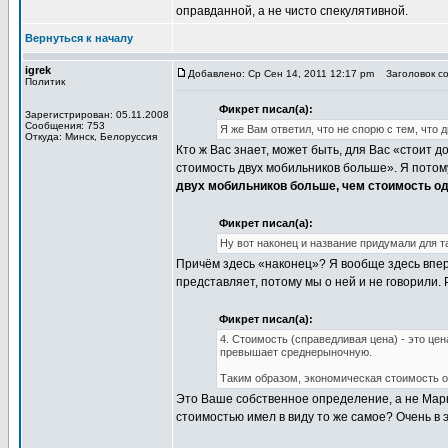
оправданной, а не чисто спекулятивной.
Вернуться к началу
igrek
Добавлено: Ср Сен 14, 2011 12:17 pm
Заголовок со
Политик
Фикрет писал(а):
Зарегистрирован: 05.11.2008
Сообщения: 753
Я же Вам ответил, что не спорю с тем, что 
Откуда: Минск, Белоруссия
Кто ж Вас знает, может быть, для Вас «стоит д
стоимость двух мобильников больше». Я потому 
двух мобильников больше, чем стоимость о
Фикрет писал(а):
Ну вот наконец и название придумали для т
Причём здесь «наконец»? Я вообще здесь вперв
представляет, потому мы о ней и не говорили.
Фикрет писал(а):
4. Стоимость (справедливая цена) - это це
превышает среднерыночную.
Таким образом, экономическая стоимость о 
Это Ваше собственное определение, а не Маркс
стоимостью имел в виду то же самое? Очень в 