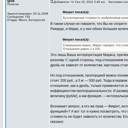
igrek
Добавлено: Чт Сен 15, 2011 3:48 am
Заголовок сооб
Политик
Фикрет писал(а):
Зарегистрирован: 05.11.2008
Сообщения: 753
Бухгалтерская стоимость мобильников коне
Откуда: Минск, Белоруссия
В таком случае не говорите, что Вы не спорите
Рикардо, и Маркс, и у них обоих большее коли
Фикрет писал(а):
Совершенно верно, Маркс говорил, что стои
Отношение равно 1 к 100.
Это лишь Ваша интерпретация Маркса, причём
разному. С одной стороны, под отношением пон
дробь не зависит от количества: картошка стоит
Но под отношением, пропорцией можно понимат
стоят 200 руб., а 5 кг — 500 руб. Тогда в перво
отношение, как и дробь, только применяется он
коффициентом пропорциональности. И размерн
величину [руб/кг], а как функция — интегральную
Возникает вопрос, а кто же прав — Фикрет, и
функцией»? А вот тут и нужно посмотреть, что 
стоимость не будет зависеть от количества. Е
сказано: