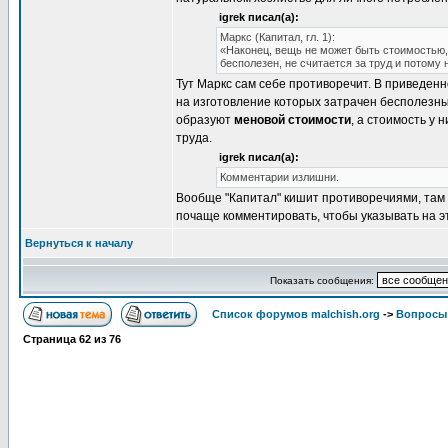
igrek писал(а):
Маркс (Капитал, гл. 1):
«Наконец, вещь не может быть стоимостью, 
бесполезен, не считается за труд и потому 
Тут Маркс сам себе противоречит. В приведен
на изготовление которых затрачен бесполезны
образуют
меновой стоимости
, а стоимость у 
труда.
igrek писал(а):
Комментарии излишни.
Вообще "Капитал" кишит противоречиями, там 
почаще комментировать, чтобы указывать на э
Вернуться к началу
Показать сообщения:
Список форумов malchish.org
->
Вопросы
Страница
62
из
76