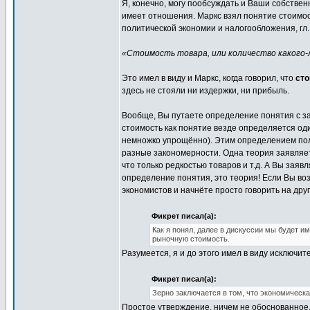
Я, конечно, могу пообсуждать и Ваши собственн
имеет отношения. Маркс взял понятие стоимост
политической экономии и налогообложения, гл. 
«Стоимость товара, или количество какого-л
Это имел в виду и Маркс, когда говорил, что
сто
здесь не стояли ни издержки, ни прибыль.
Вообще, Вы путаете определение понятия с з
стоимость как понятие везде определяется од
немножко упрощённо). Этим определением пол
разные закономерности. Одна теория заявляет,
что только редкостью товаров и т.д. А Вы зая
определение понятия, это теория! Если Вы воз
экономистов и начнёте просто говорить на друг
Фикрет писал(а):
Как я понял, далее в дискуссии мы будет и
рыночную стоимость.
Разумеется, я и до этого имел в виду исключи
Фикрет писал(а):
Зерно заключается в том, что экономическ
Простое утверждение, ничем не обоснованное, 