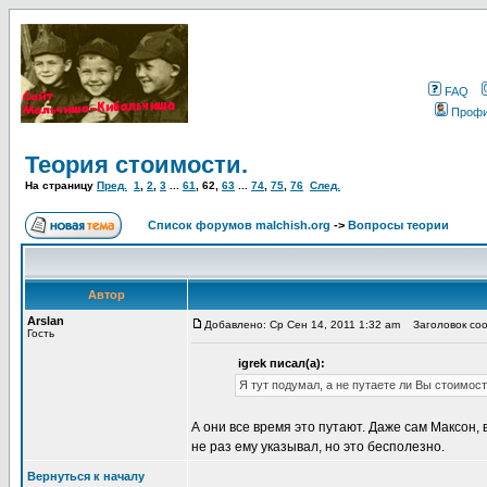
FAQ
Проф
Теория стоимости.
На страницу
Пред.
1
,
2
,
3
...
61
,
62
,
63
...
74
,
75
,
76
След.
Список форумов malchish.org
->
Вопросы теории
Автор
Arslan
Добавлено: Ср Сен 14, 2011 1:32 am
Заголовок сооб
Гость
igrek писал(а):
Я тут подумал, а не путаете ли Вы стоимост
А они все время это путают. Даже сам Максон, 
не раз ему указывал, но это бесполезно.
Вернуться к началу