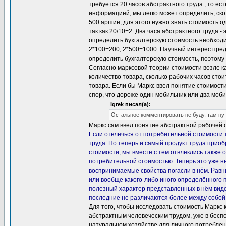
требуется 20 часов абстрактного труда., то ес
информацией, мы легко может определить, ско
500 аршин, для этого нужно знать стоимость о
так как 20/10=2. Два часа абстрактного труда -
определить бухгалтерскую стоимость необходи
2*100=200, 2*500=1000. Научный интерес предс
определить бухгалтерскую стоимость, поэтому в
Согласно марксовой теории стоимости возле к
количество товара, сколько рабочих часов стои
товара. Если бы Маркс ввел понятие стоимости 
спор, что дороже один мобильник или два моби
igrek писал(а):
Остальное комментировать не буду, там ну
Маркс сам ввел понятие абстрактной рабочей 
Если отвлечься от потребительной стоимости т
труда. Но теперь и самый продукт труда приоб
стоимости, мы вместе с тем отвлеклись также о
потребительной стоимостью. Теперь это уже не
воспринимаемые свойства погасли в нём. Равны
или вообще какого-либо иного определённого 
полезный характер представленных в нём видо
последние не различаются более между собой, 
Для того, чтобы исследовать стоимость Маркс 
абстрактным человеческим трудом, уже в бесп
натуральном хозяйстве для личного потреблени