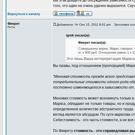
Вы этак дойдете до обсуждения зависимости су
того, что один не очень удачно выразился. Скуч
Вернуться к началу
Фикрет
Добавлено: Чт Сен 15, 2011 8:01 pm
Заголовок сооб
Гость
igrek писал(а):
Фикрет писал(а):
Совершенно верно, Маркс говорил, 
кг. к 500 руб. Отношение равно 1 к 1
Это лишь Ваша интерпретация Маркса
Вы правы, под отношением (пропорцией) Маркс 
"Меновая стоимость прежде всего представля
потребительные стоимости одного рода об
постоянно изменяющегося в зависимости от 
Меновая стоимость может возникнуть только в 
Маркса, обладают не только товары, но и прод
определенное количество абстрактного труда. 
взгляд является абсурдом. По сути марксова ст
Себестоимость - это часть стоимости, а не вся
По Фикрету
стоимость - это справедливая ры