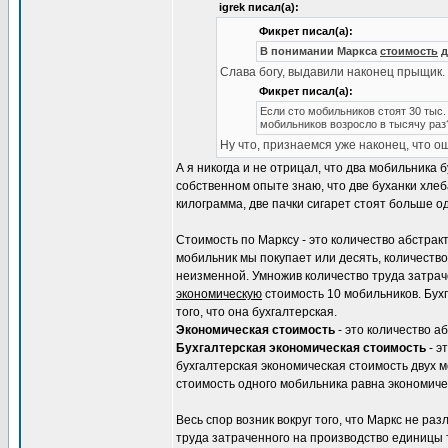
igrek писал(а):
Фикрет писал(а):
В понимании Маркса
стоимость
д
Слава богу, выдавили наконец прыщик.
Фикрет писал(а):
Если сто мобильников стоят 30 тыс. 
мобильников возросло в тысячу раз?
Ну что, признаемся уже наконец, что 
А я никогда и не отрицал, что два мобильника 
собственном опыте знаю, что две буханки хле
килограмма, две пачки сигарет стоят больше о
Стоимость по Марксу - это количество абстрак
мобильник мы покупает или десять, количество
неизменной. Умножив количество труда затрач
экономическую
стоимость 10 мобильников. Бух
того, что она бухгалтерская.
Экономическая стоимость
- это количество а
Бухгалтерская экономическая стоимость
- э
бухгалтерская экономическая стоимость двух 
стоимость одного мобильника равна экономиче
Весь спор возник вокруг того, что Маркс не ра
труда затраченного на производство единицы т