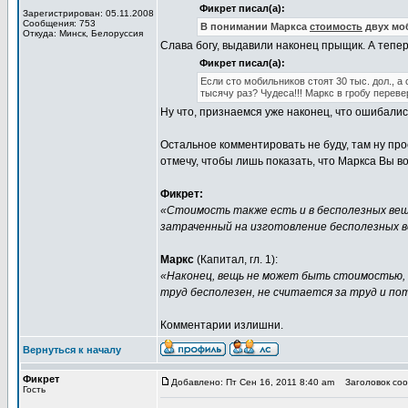
Фикрет писал(а):
Зарегистрирован: 05.11.2008
Сообщения: 753
В понимании Маркса
стоимость
двух мо
Откуда: Минск, Белоруссия
Слава богу, выдавили наконец прыщик. А тепе
Фикрет писал(а):
Если сто мобильников стоят 30 тыс. дол., а
тысячу раз? Чудеса!!! Маркс в гробу перев
Ну что, признаемся уже наконец, что ошибали
Остальное комментировать не буду, там ну пр
отмечу, чтобы лишь показать, что Маркса Вы в
Фикрет:
«Стоимость также есть и в бесполезных ве
затраченный на изготовление бесполезных в
Маркс
(Капитал, гл. 1):
«Наконец, вещь не может быть стоимостью, 
труд бесполезен, не считается за труд и по
Комментарии излишни.
Вернуться к началу
Фикрет
Добавлено: Пт Сен 16, 2011 8:40 am
Заголовок сооб
Гость