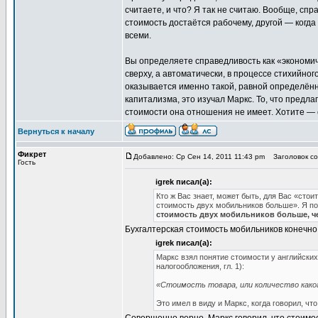
считаете, и что? Я так не считаю. Вообще, спр
стоимость достаётся рабочему, другой — когда
всеми.
Вы определяете справедливость как «экономи
сверху, а автоматически, в процессе стихийно
оказывается именно такой, равной определённ
капитализма, это изучал Маркс. То, что предл
стоимости она отношения не имеет. Хотите — ст
Вернуться к началу
Фикрет
Добавлено: Ср Сен 14, 2011 11:43 pm
Заголовок соо
Гость
igrek писал(а):
Кто ж Вас знает, может быть, для Вас «стои
стоимость двух мобильников больше». Я пот
стоимость двух мобильников больше, ч
Бухгалтерская стоимость мобильников конечно
igrek писал(а):
Маркс взял понятие стоимости у английских
налогообложения, гл. 1):
«Стоимость товара, или количество каког
Это имел в виду и Маркс, когда говорил, чт