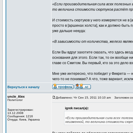
«Если производительная сила всех полезных 
то величина стоимости сюртуков растёт пр
И стоимость сюртуков у него измеряется не в 
просто в [аршинах холста], как и должно быть 
уже дальше некуда:
«В зависимости от количества, железо явля
Если Вы вдруг захотите сказать, что здесь вез
основания для этого. Если так, то он вообще н
главе со Смитом. Вы первый, кто за это дело в
Мне уже интересно, что победит у Фикрета —
чего-то не понимаю? А что, тоже вариант, исклю
Вернуться к началу
uncle_Alex
Добавлено: Чт Сен 15, 2011 10:10 am
Заголовок соо
Политолог
igrek писал(а):
Зарегистрирован:
13.12.2008
Сообщения: 1216
«Если производительная сила всех полезн
Откуда: Киев, Украина
неизменной, то величина стоимости сюрт