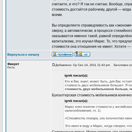
считаете, и что? Я так не считаю. Вообще, спр
стоимость достаётся рабочему, другой — когда
всеми.
Вы определяете справедливость как «экономи
сверху, а автоматически, в процессе стихийно
оказывается именно такой, равной определённ
капитализма, это изучал Маркс. То, что предл
стоимости она отношения не имеет. Хотите — ст
Вернуться к началу
Фикрет
Добавлено: Ср Сен 14, 2011 11:43 pm
Заголовок соо
Гость
igrek писал(а):
Кто ж Вас знает, может быть, для Вас «стои
стоимость двух мобильников больше». Я пот
стоимость двух мобильников больше, ч
Бухгалтерская стоимость мобильников конечно
igrek писал(а):
Маркс взял понятие стоимости у английских
налогообложения, гл. 1):
«Стоимость товара, или количество каког
Это имел в виду и Маркс, когда говорил, чт