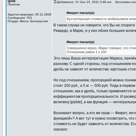
igrek
Добавлено: Чт Сен 15, 2011 3:48 am
Заголовок сооб
Политик
Фикрет писал(а):
Зарегистрирован: 05.11.2008
Сообщения: 753
Бухгалтерская стоимость мобильников коне
Откуда: Минск, Белоруссия
В таком случае не говорите, что Вы не спорите
Рикардо, и Маркс, и у них обоих большее коли
Фикрет писал(а):
Совершенно верно, Маркс говорил, что стои
Отношение равно 1 к 100.
Это лишь Ваша интерпретация Маркса, причём
разному. С одной стороны, под отношением пон
дробь не зависит от количества: картошка стоит
Но под отношением, пропорцией можно понимат
стоят 200 руб., а 5 кг — 500 руб. Тогда в перво
отношение, как и дробь, только применяется он
коффициентом пропорциональности. И размерн
величину [руб/кг], а как функция — интегральную
Возникает вопрос, а кто же прав — Фикрет, и
функцией»? А вот тут и нужно посмотреть, что 
стоимость не будет зависеть от количества. Е
сказано: