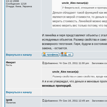
13.12.2008
uncle_Alex писал(а):
Сообщения: 1216
Откуда: Киев, Украина
У Фикрета всё, отношения и пропорци
Деньги обладают такой функцией как м
являются мерой стоимости, то деньги 
мерить стоимость. Линейкой можно мер
можно мерить вес только потому, что г
И линейка и гиря представляют объекты с эта
иследуемых объектов. Размер свойства и само 
всемирного тяготения. Гиря, будучи в состояни
закона, - остается.
Вернуться к началу
Фикрет
Добавлено: Чт Сен 15, 2011 11:00 pm
Заголовок соо
Гость
uncle_Alex писал(а):
Размер свойства и само свойство, вроде как
А я и не утверждал, что деньги и меновые проп
меновых пропорций.
Вернуться к началу
igrek
Добавлено: Пт Сен 16, 2011 12:45 am
Заголовок соо
Политик