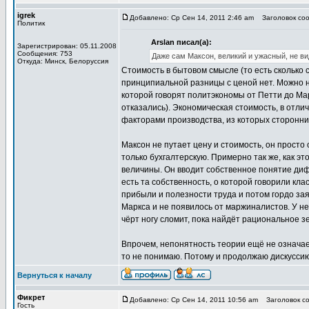
igrek
Добавлено: Ср Сен 14, 2011 2:46 am
Заголовок сооб
Политик
Arslan писал(а):
Зарегистрирован: 05.11.2008
Сообщения: 753
Даже сам Максон, великий и ужасный, не ви
Откуда: Минск, Белоруссия
Стоимость в бытовом смысле (то есть сколько с
принципиальной разницы с ценой нет. Можно на
которой говорят политэкономы от Петти до Ма
отказались). Экономическая стоимость, в отл
факторами производства, из которых сторонни
Максон не путает цену и стоимость, он прост
только бухгалтерскую. Примерно так же, как 
величины. Он вводит собственное понятие диф
есть та собственность, о которой говорили к
прибыли и полезности труда и потом гордо зая
Маркса и не появилось от маржиналистов. У нег
чёрт ногу сломит, пока найдёт рациональное з
Впрочем, непонятность теории ещё не означает
то не понимаю. Потому и продолжаю дискуссию
Вернуться к началу
Фикрет
Добавлено: Ср Сен 14, 2011 10:56 am
Заголовок со
Гость