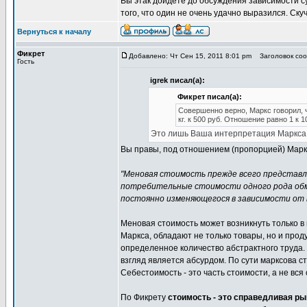
Вы этак дойдете до обсуждения зависимости су
того, что один не очень удачно выразился. Скуч
Вернуться к началу
Фикрет
Добавлено: Чт Сен 15, 2011 8:01 pm
Заголовок сооб
Гость
igrek писал(а):
Фикрет писал(а):
Совершенно верно, Маркс говорил, 
кг. к 500 руб. Отношение равно 1 к 1
Это лишь Ваша интерпретация Маркса
Вы правы, под отношением (пропорцией) Маркс 
"Меновая стоимость прежде всего представля
потребительные стоимости одного рода об
постоянно изменяющегося в зависимости от 
Меновая стоимость может возникнуть только в 
Маркса, обладают не только товары, но и прод
определенное количество абстрактного труда. 
взгляд является абсурдом. По сути марксова ст
Себестоимость - это часть стоимости, а не вся
По Фикрету
стоимость - это справедливая ры