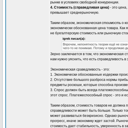
рынке в условиях свободной конкуренции.
4. Стоимость (справедливая цена)
- это цена
превышает среднерыночную.
Таким образом,
экономическая стоимость
о ко
экономически обоснованная цена товара. Как я
не бухгалтерскую стоимость или рыночную сто
igrek писал(а):
Впрочем, непонятность теории ещё не означ
чего-то не понимаю. Потому и продолжаю д
Зерно заключается в том, что экономическая 
нам нужно уяснить, что есть справедливость в
Экономическая сраведливость - это:
1. Экономически обоснованные издержки прои
2. Отсутствие большого разброса нормы приб
предметы роскоши, которые способна произве
3. Спрос должен быть всегда платежеспособн
этот спрос. Платежеспособный спрос - это и е
Таким образом, стоимость товаров не должна п
справедливости может быть больше. Только тог
может развиваться безкризисно. Однако рыноч
прогресс, иначе экономику ждет застой. Рыноч
стоимость дает стабильность, уверенность в 