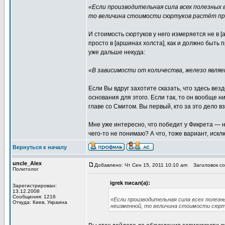
«Если производительная сила всех полезных 
то величина стоимости сюртуков растёт пр
И стоимость сюртуков у него измеряется не в 
просто в [аршинах холста], как и должно быть 
уже дальше некуда:
«В зависимости от количества, железо явля
Если Вы вдруг захотите сказать, что здесь вез
основания для этого. Если так, то он вообще н
главе со Смитом. Вы первый, кто за это дело в
Мне уже интересно, что победит у Фикрета —
чего-то не понимаю? А что, тоже вариант, исклю
Вернуться к началу
uncle_Alex
Добавлено: Чт Сен 15, 2011 10:10 am
Заголовок соо
Политолог
igrek писал(а):
Зарегистрирован:
13.12.2008
Сообщения: 1216
«Если производительная сила всех полезн
Откуда: Киев, Украина
неизменной, то величина стоимости сюрт