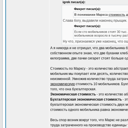
igrek писал(а):
Фикрет писал(а):
В понимании Маркса
стоимость
д
Слава богу, выдавили наконец прыщик.
Фикрет писал(а):
Если сто мобильников стоят 30 тыс. 
мобильников возросло в тысячу раз?
Ну что, признаемся уже наконец, что 
А я никогда и не отрицал, что два мобильника 
собственном опыте знаю, что две буханки хле
килограмма, две пачки сигарет стоят больше о
Стоимость по Марксу - это количество абстрак
мобильник мы покупает или десять, количество
неизменной. Умножив количество труда затрач
экономическую
стоимость 10 мобильников. Бух
того, что она бухгалтерская.
Экономическая стоимость
- это количество а
Бухгалтерская экономическая стоимость
- э
бухгалтерская экономическая стоимость двух 
стоимость одного мобильника равна экономиче
Весь спор возник вокруг того, что Маркс не ра
труда затраченного на производство единицы т