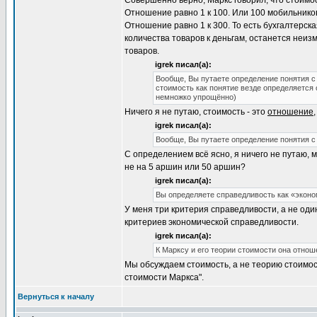
Совершенно верно, Маркс говорил, что стоимос
Отношение равно 1 к 100. Или 100 мобильников 
Отношение равно 1 к 300. То есть бухгалтерск
количества товаров к деньгам, останется неиз
товаров.
igrek писал(а):
Вообще, Вы путаете определение понятия с
стоимость как понятие везде определяется 
немножко упрощённо)
Ничего я не путаю, стоимость - это
отношение
igrek писал(а):
Вообще, Вы путаете определение понятия с
С определением всё ясно, я ничего не путаю, 
не на 5 аршин или 50 аршин?
igrek писал(а):
Вы определяете справедливость как «экон
У меня три критерия справедливости, а не оди
критериев экономической справедливости.
igrek писал(а):
К Марксу и его теории стоимости она отнош
Мы обсуждаем стоимость, а не теорию стоимо
стоимости Маркса".
Вернуться к началу