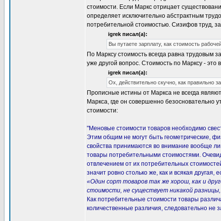
стоимости. Если Маркс отрицает существование 
определяет исключительно абстрактным трудом
потребительной стоимостью. Сизифов труд, за
igrek писал(а):
Вы путаете зарплату, как стоимость рабочей
По Марксу стоимость всегда равна трудовым зат
уже другой вопрос. Стоимость по Марксу - это 
igrek писал(а):
Ох, действительно скучно, как правильно 
Прописные истины от Маркса не всегда являют
Маркса, где он совершенно безосновательно у
стоимости:
"Меновые стоимости товаров необходимо свест
Этим общим не могут быть геометрические, фи
свойства принимаются во внимание вообще лишь
товары потребительными стоимостями. Очевидн
отвлечением от их потребительных стоимосте
значит ровно столько же, как и всякая другая,
«Один сорт товаров так же хорош, как и др
стоимости, не существует никакой разницы,
Как потребительные стоимости товары различа
количественные различия, следовательно не з