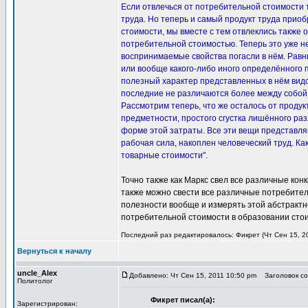
Если отвлечься от потребительной стоимости т
труда. Но теперь и самый продукт труда приоб
стоимости, мы вместе с тем отвлеклись также о
потребительной стоимостью. Теперь это уже не
воспринимаемые свойства погасли в нём. Равны
или вообще какого-либо иного определённого 
полезный характер представленных в нём видо
последние не различаются более между собой, 
Рассмотрим теперь, что же осталось от продук
предметности, простого сгустка лишённого раз
форме этой затраты. Все эти вещи представля
рабочая сила, накоплен человеческий труд. К
товарные стоимости".
Точно также как Маркс свел все различные кон
также можно свести все различные потребитель
полезности вообще и измерять этой абстрактн
потребительной стоимости в образовании стои
Последний раз редактировалось: Фикрет (Чт Сен 15, 20
Вернуться к началу
uncle_Alex
Добавлено: Чт Сен 15, 2011 10:50 pm
Заголовок соо
Политолог
Фикрет писал(а):
Зарегистрирован: