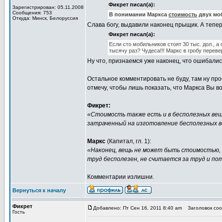
Фикрет писал(а):
Зарегистрирован: 05.11.2008
Сообщения: 753
В понимании Маркса
стоимость
двух мо
Откуда: Минск, Белоруссия
Слава богу, выдавили наконец прыщик. А тепе
Фикрет писал(а):
Если сто мобильников стоят 30 тыс. дол., а
тысячу раз? Чудеса!!! Маркс в гробу перев
Ну что, признаемся уже наконец, что ошибали
Остальное комментировать не буду, там ну пр
отмечу, чтобы лишь показать, что Маркса Вы в
Фикрет:
«Стоимость также есть и в бесполезных ве
затраченный на изготовление бесполезных в
Маркс
(Капитал, гл. 1):
«Наконец, вещь не может быть стоимостью, 
труд бесполезен, не считается за труд и по
Комментарии излишни.
Вернуться к началу
Фикрет
Добавлено: Пт Сен 16, 2011 8:40 am
Заголовок сооб
Гость