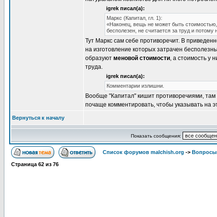
igrek писал(а):
Маркс (Капитал, гл. 1):
«Наконец, вещь не может быть стоимостью, 
бесполезен, не считается за труд и потому 
Тут Маркс сам себе противоречит. В приведен
на изготовление которых затрачен бесполезны
образуют
меновой стоимости
, а стоимость у 
труда.
igrek писал(а):
Комментарии излишни.
Вообще "Капитал" кишит противоречиями, там 
почаще комментировать, чтобы указывать на э
Вернуться к началу
Показать сообщения:
Список форумов malchish.org
->
Вопросы
Страница
62
из
76