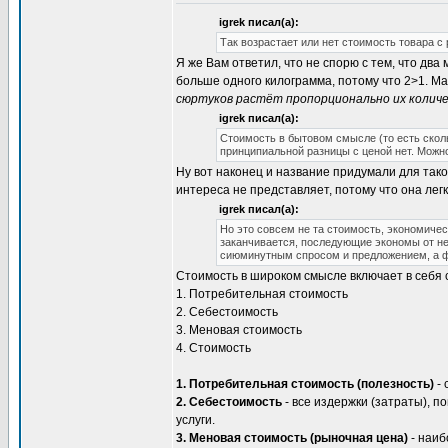
igrek писал(а):
Так возрастает или нет стоимость товара с
Я же Вам ответил, что не спорю с тем, что два
больше одного килограмма, потому что 2>1. Ма
сюртуков растёт пропорционально их колич
igrek писал(а):
Стоимость в бытовом смысле (то есть скольк
принципиальной разницы с ценой нет. Можн
Ну вот наконец и название придумали для тако
интереса не представляет, потому что она лег
igrek писал(а):
Но это совсем не та стоимость, экономичес
заканчивается, последующие экономы от неё
сиюминутным спросом и предложением, а фа
Стоимость в широком смысле включает в себя
1. Потребительная стоимость
2. Себестоимость
3. Меновая стоимость
4. Стоимость
1. Потребительная стоимость (полезность)
- 
2. Себестоимость
- все издержки (затраты), 
услуги.
3. Меновая стоимость (рыночная цена)
- наиб