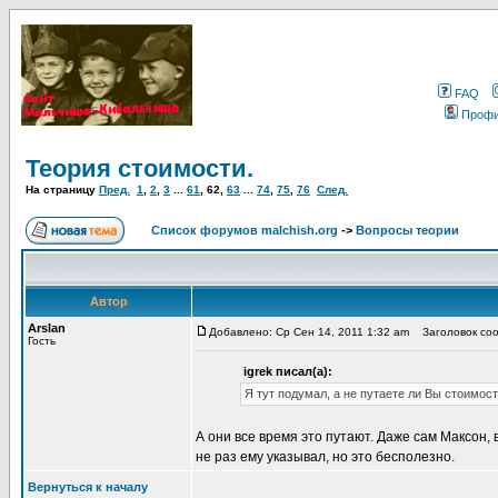
FAQ
Проф
Теория стоимости.
На страницу
Пред.
1
,
2
,
3
...
61
,
62
,
63
...
74
,
75
,
76
След.
Список форумов malchish.org
->
Вопросы теории
Автор
Arslan
Добавлено: Ср Сен 14, 2011 1:32 am
Заголовок сооб
Гость
igrek писал(а):
Я тут подумал, а не путаете ли Вы стоимост
А они все время это путают. Даже сам Максон, 
не раз ему указывал, но это бесполезно.
Вернуться к началу