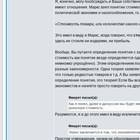
Я, конечно, могу пообсуждать и Ваши собственн
имеет отношения. Маркс взял понятие стоимост
политической экономии и налогообложения, гл. 
«Стоимость товара, или количество какого-л
Это имел в виду и Маркс, когда говорил, что
сто
здесь не стояли ни издержки, ни прибыль.
Вообще, Вы путаете определение понятия с з
стоимость как понятие везде определяется од
немножко упрощённо). Этим определением пол
разные закономерности. Одна теория заявляет,
что только редкостью товаров и т.д. А Вы зая
определение понятия, это теория! Если Вы воз
экономистов и начнёте просто говорить на друг
Фикрет писал(а):
Как я понял, далее в дискуссии мы будет и
рыночную стоимость.
Разумеется, я и до этого имел в виду исключи
Фикрет писал(а):
Зерно заключается в том, что экономическ
Простое утверждение, ничем не обоснованное, 