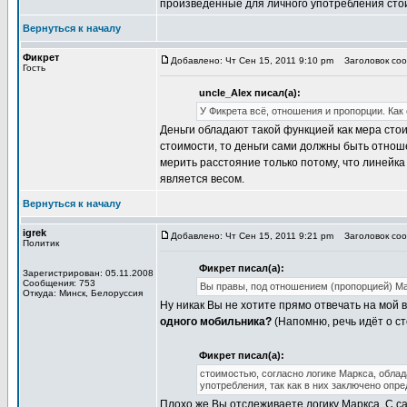
произведенные для личного употребления сто
Вернуться к началу
Фикрет
Добавлено: Чт Сен 15, 2011 9:10 pm
Заголовок сооб
Гость
uncle_Alex писал(а):
У Фикрета всё, отношения и пропорции. Как 
Деньги обладают такой функцией как мера сто
стоимости, то деньги сами должны быть отнош
мерить расстояние только потому, что линейка
является весом.
Вернуться к началу
igrek
Добавлено: Чт Сен 15, 2011 9:21 pm
Заголовок сооб
Политик
Фикрет писал(а):
Зарегистрирован: 05.11.2008
Сообщения: 753
Вы правы, под отношением (пропорцией) Мар
Откуда: Минск, Белоруссия
Ну никак Вы не хотите прямо отвечать на мой 
одного мобильника?
(Напомню, речь идёт о ст
Фикрет писал(а):
стоимостью, согласно логике Маркса, облад
употребления, так как в них заключено опр
Плохо же Вы отслеживаете логику Маркса. С са