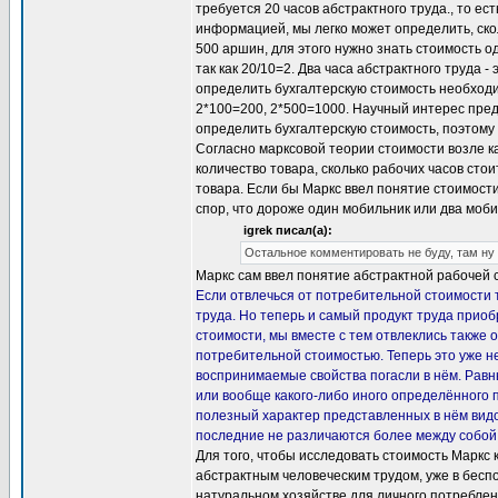
требуется 20 часов абстрактного труда., то ес
информацией, мы легко может определить, ско
500 аршин, для этого нужно знать стоимость о
так как 20/10=2. Два часа абстрактного труда -
определить бухгалтерскую стоимость необходи
2*100=200, 2*500=1000. Научный интерес предс
определить бухгалтерскую стоимость, поэтому в
Согласно марксовой теории стоимости возле к
количество товара, сколько рабочих часов стои
товара. Если бы Маркс ввел понятие стоимости 
спор, что дороже один мобильник или два моби
igrek писал(а):
Остальное комментировать не буду, там ну
Маркс сам ввел понятие абстрактной рабочей 
Если отвлечься от потребительной стоимости т
труда. Но теперь и самый продукт труда приоб
стоимости, мы вместе с тем отвлеклись также о
потребительной стоимостью. Теперь это уже не
воспринимаемые свойства погасли в нём. Равны
или вообще какого-либо иного определённого 
полезный характер представленных в нём видо
последние не различаются более между собой, 
Для того, чтобы исследовать стоимость Маркс 
абстрактным человеческим трудом, уже в бесп
натуральном хозяйстве для личного потреблени