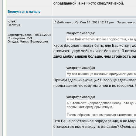
оправданной, а не чисто спекулятивной.
Вернуться к началу
igrek
Добавлено: Ср Сен 14, 2011 12:17 pm
Заголовок со
Политик
Фикрет писал(а):
Зарегистрирован: 05.11.2008
Сообщения: 753
Я же Вам ответил, что не спорю с тем, что 
Откуда: Минск, Белоруссия
Кто ж Вас знает, может быть, для Вас «стоит д
стоимость двух мобильников больше». Я потому 
двух мобильников больше, чем стоимость о
Фикрет писал(а):
Ну вот наконец и название придумали для т
Причём здесь «наконец»? Я вообще здесь вперв
представляет, потому мы о ней и не говорили.
Фикрет писал(а):
4. Стоимость (справедливая цена) - это це
превышает среднерыночную.
Таким образом, экономическая стоимость о 
Это Ваше собственное определение, а не Маркс
стоимостью имел в виду то же самое? Очень в 