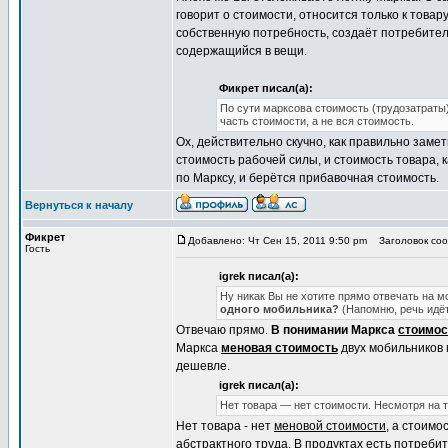
говорит о стоимости, относится только к товару
собственную потребность, создаёт потребитель
содержащийся в вещи.
Фикрет писал(а):
По сути марксова стоимость (трудозатраты) 
часть стоимости, а не вся стоимость.
Ох, действительно скучно, как правильно заме
стоимость рабочей силы, и стоимость товара, 
по Марксу, и берётся прибавочная стоимость.
Вернуться к началу
Фикрет
Добавлено: Чт Сен 15, 2011 9:50 pm
Заголовок сооб
Гость
igrek писал(а):
Ну никак Вы не хотите прямо отвечать на м
одного мобильника?
(Напомню, речь идёт
Отвечаю прямо.
В понимании Маркса
стоимос
Маркса
меновая стоимость
двух мобильников 
дешевле.
igrek писал(а):
Нет товара — нет стоимости. Несмотря на 
Нет товара - нет
меновой стоимости
, а стоимо
абстрактного труда. В продуктах есть потребит