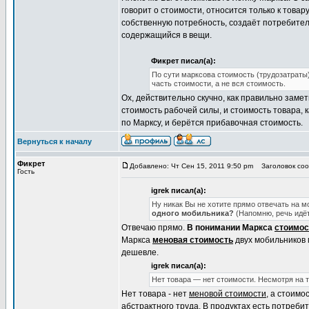
говорит о стоимости, относится только к товару
собственную потребность, создаёт потребитель
содержащийся в вещи.
Фикрет писал(а):
По сути марксова стоимость (трудозатраты) 
часть стоимости, а не вся стоимость.
Ох, действительно скучно, как правильно заме
стоимость рабочей силы, и стоимость товара, 
по Марксу, и берётся прибавочная стоимость.
Вернуться к началу
Фикрет
Добавлено: Чт Сен 15, 2011 9:50 pm
Заголовок сооб
Гость
igrek писал(а):
Ну никак Вы не хотите прямо отвечать на м
одного мобильника?
(Напомню, речь идёт
Отвечаю прямо.
В понимании Маркса
стоимос
Маркса
меновая стоимость
двух мобильников 
дешевле.
igrek писал(а):
Нет товара — нет стоимости. Несмотря на 
Нет товара - нет
меновой стоимости
, а стоимо
абстрактного труда. В продуктах есть потребит