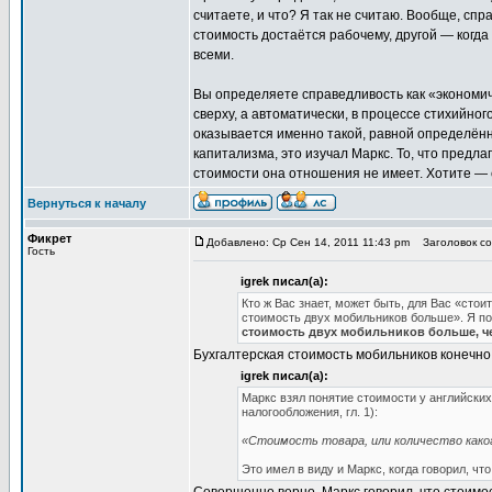
считаете, и что? Я так не считаю. Вообще, спр
стоимость достаётся рабочему, другой — когда
всеми.
Вы определяете справедливость как «экономи
сверху, а автоматически, в процессе стихийно
оказывается именно такой, равной определённ
капитализма, это изучал Маркс. То, что предл
стоимости она отношения не имеет. Хотите — ст
Вернуться к началу
Фикрет
Добавлено: Ср Сен 14, 2011 11:43 pm
Заголовок соо
Гость
igrek писал(а):
Кто ж Вас знает, может быть, для Вас «стои
стоимость двух мобильников больше». Я пот
стоимость двух мобильников больше, ч
Бухгалтерская стоимость мобильников конечно
igrek писал(а):
Маркс взял понятие стоимости у английских
налогообложения, гл. 1):
«Стоимость товара, или количество каког
Это имел в виду и Маркс, когда говорил, чт