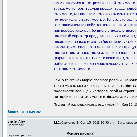
Если отвлечься от потребительной стоимости т
труда. Но теперь и самый продукт труда приоб
стоимости, мы вместе с тем отвлеклись также о
потребительной стоимостью. Теперь это уже не
воспринимаемые свойства погасли в нём. Равны
или вообще какого-либо иного определённого 
полезный характер представленных в нём видо
последние не различаются более между собой, 
Рассмотрим теперь, что же осталось от продук
предметности, простого сгустка лишённого раз
форме этой затраты. Все эти вещи представля
рабочая сила, накоплен человеческий труд. К
товарные стоимости".
Точно также как Маркс свел все различные кон
также можно свести все различные потребитель
полезности вообще и измерять этой абстрактн
потребительной стоимости в образовании стои
Последний раз редактировалось: Фикрет (Чт Сен 15, 20
Вернуться к началу
uncle_Alex
Добавлено: Чт Сен 15, 2011 10:50 pm
Заголовок соо
Политолог
Фикрет писал(а):
Зарегистрирован: