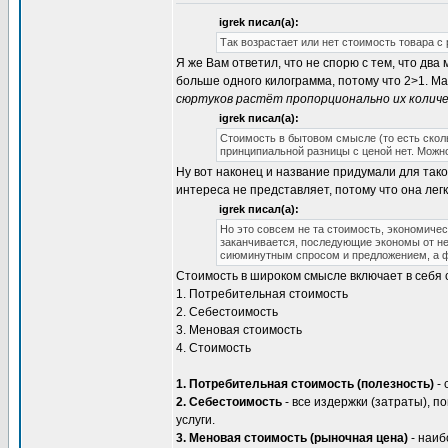
igrek писал(а):
Так возрастает или нет стоимость товара с
Я же Вам ответил, что не спорю с тем, что два
больше одного килограмма, потому что 2>1. Ма
сюртуков растёт пропорционально их колич
igrek писал(а):
Стоимость в бытовом смысле (то есть скольк
принципиальной разницы с ценой нет. Можн
Ну вот наконец и название придумали для тако
интереса не представляет, потому что она лег
igrek писал(а):
Но это совсем не та стоимость, экономичес
заканчивается, последующие экономы от неё
сиюминутным спросом и предложением, а фа
Стоимость в широком смысле включает в себя
1. Потребительная стоимость
2. Себестоимость
3. Меновая стоимость
4. Стоимость
1. Потребительная стоимость (полезность)
- 
2. Себестоимость
- все издержки (затраты), 
услуги.
3. Меновая стоимость (рыночная цена)
- наиб