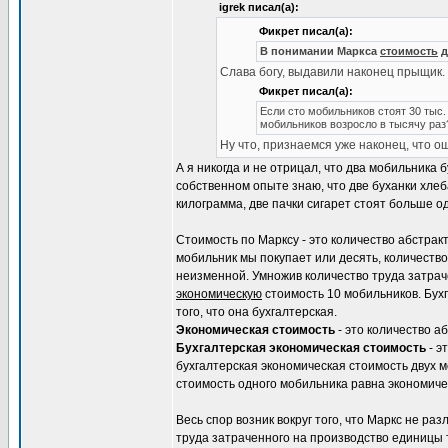
igrek писал(а):
Фикрет писал(а):
В понимании Маркса
стоимость
д
Слава богу, выдавили наконец прыщик.
Фикрет писал(а):
Если сто мобильников стоят 30 тыс. 
мобильников возросло в тысячу раз?
Ну что, признаемся уже наконец, что 
А я никогда и не отрицал, что два мобильника 
собственном опыте знаю, что две буханки хле
килограмма, две пачки сигарет стоят больше о
Стоимость по Марксу - это количество абстрак
мобильник мы покупает или десять, количество
неизменной. Умножив количество труда затрач
экономическую
стоимость 10 мобильников. Бух
того, что она бухгалтерская.
Экономическая стоимость
- это количество а
Бухгалтерская экономическая стоимость
- э
бухгалтерская экономическая стоимость двух 
стоимость одного мобильника равна экономиче
Весь спор возник вокруг того, что Маркс не ра
труда затраченного на производство единицы т