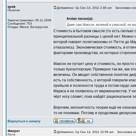
igrek
Добавлено: Ср Сен 14, 2011 2:46 am
Заголовок сооб
Политик
Arslan писал(а):
Зарегистрирован: 05.11.2008
Сообщения: 753
Даже сам Максон, великий и ужасный, не ви
Откуда: Минск, Белоруссия
Стоимость в бытовом смысле (то есть сколько с
принципиальной разницы с ценой нет. Можно на
которой говорят политэкономы от Петти до Ма
отказались). Экономическая стоимость, в отл
факторами производства, из которых сторонни
Максон не путает цену и стоимость, он прост
только бухгалтерскую. Примерно так же, как 
величины. Он вводит собственное понятие диф
есть та собственность, о которой говорили к
прибыли и полезности труда и потом гордо зая
Маркса и не появилось от маржиналистов. У нег
чёрт ногу сломит, пока найдёт рациональное з
Впрочем, непонятность теории ещё не означает
то не понимаю. Потому и продолжаю дискуссию
Вернуться к началу
Фикрет
Добавлено: Ср Сен 14, 2011 10:56 am
Заголовок со
Гость