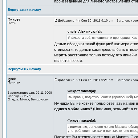
произведенные для личного употребления сто
Вернуться к началу
Фикрет
Добавлено: Чт Сен 15, 2011 9:10 pm
Заголовок сооб
Гость
uncle_Alex писал(а):
У Фикрета всё, отношения и пропорции. Как 
Деньги обладают такой функцией как мера сто
стоимости, то деньги сами должны быть отнош
мерить расстояние только потому, что линейка
является весом.
Вернуться к началу
igrek
Добавлено: Чт Сен 15, 2011 9:21 pm
Заголовок сооб
Политик
Фикрет писал(а):
Зарегистрирован: 05.11.2008
Сообщения: 753
Вы правы, под отношением (пропорцией) Мар
Откуда: Минск, Белоруссия
Ну никак Вы не хотите прямо отвечать на мой 
одного мобильника?
(Напомню, речь идёт о ст
Фикрет писал(а):
стоимостью, согласно логике Маркса, облад
употребления, так как в них заключено опр
Плохо же Вы отслеживаете логику Маркса. С са