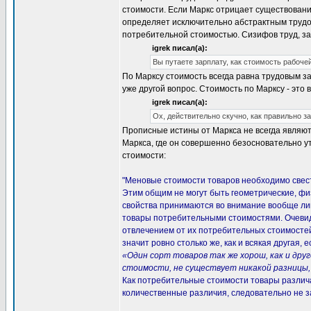
стоимости. Если Маркс отрицает существование 
определяет исключительно абстрактным трудом
потребительной стоимостью. Сизифов труд, за
igrek писал(а):
Вы путаете зарплату, как стоимость рабочей
По Марксу стоимость всегда равна трудовым зат
уже другой вопрос. Стоимость по Марксу - это 
igrek писал(а):
Ох, действительно скучно, как правильно 
Прописные истины от Маркса не всегда являют
Маркса, где он совершенно безосновательно у
стоимости:
"Меновые стоимости товаров необходимо свест
Этим общим не могут быть геометрические, фи
свойства принимаются во внимание вообще лишь
товары потребительными стоимостями. Очевидн
отвлечением от их потребительных стоимосте
значит ровно столько же, как и всякая другая,
«Один сорт товаров так же хорош, как и др
стоимости, не существует никакой разницы,
Как потребительные стоимости товары различа
количественные различия, следовательно не з