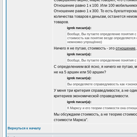
Совершенно верно, Маркс говорил, что стоимос
Отношение равно 1 к 100. Или 100 мобильников 
Отношение равно 1 к 300. То есть бухгалтерск
количества товаров к деньгам, останется неиз
товаров.
igrek писал(а):
Вообще, Вы путаете определение понятия с
стоимость как понятие везде определяется 
немножко упрощённо)
Ничего я не путаю, стоимость - это
отношение
igrek писал(а):
Вообще, Вы путаете определение понятия с
С определением всё ясно, я ничего не путаю, 
не на 5 аршин или 50 аршин?
igrek писал(а):
Вы определяете справедливость как «экон
У меня три критерия справедливости, а не оди
критериев экономической справедливости.
igrek писал(а):
К Марксу и его теории стоимости она отнош
Мы обсуждаем стоимость, а не теорию стоимо
стоимости Маркса".
Вернуться к началу