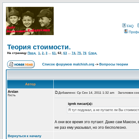
FAQ
Проф
Теория стоимости.
На страницу
Пред.
1
,
2
,
3
...
61
,
62
,
63
...
74
,
75
,
76
След.
Список форумов malchish.org
->
Вопросы теории
Автор
Arslan
Добавлено: Ср Сен 14, 2011 1:32 am
Заголовок сооб
Гость
igrek писал(а):
Я тут подумал, а не путаете ли Вы стоимост
А они все время это путают. Даже сам Максон, 
не раз ему указывал, но это бесполезно.
Вернуться к началу