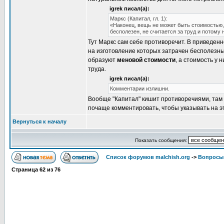
igrek писал(а):
Маркс (Капитал, гл. 1):
«Наконец, вещь не может быть стоимостью, 
бесполезен, не считается за труд и потому 
Тут Маркс сам себе противоречит. В приведен
на изготовление которых затрачен бесполезны
образуют
меновой стоимости
, а стоимость у 
труда.
igrek писал(а):
Комментарии излишни.
Вообще "Капитал" кишит противоречиями, там 
почаще комментировать, чтобы указывать на э
Вернуться к началу
Показать сообщения:
Список форумов malchish.org
->
Вопросы
Страница
62
из
76