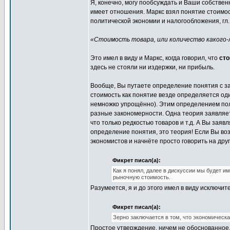
Я, конечно, могу пообсуждать и Ваши собственн
имеет отношения. Маркс взял понятие стоимост
политической экономии и налогообложения, гл. 
«Стоимость товара, или количество какого-л
Это имел в виду и Маркс, когда говорил, что
сто
здесь не стояли ни издержки, ни прибыль.
Вообще, Вы путаете определение понятия с з
стоимость как понятие везде определяется од
немножко упрощённо). Этим определением пол
разные закономерности. Одна теория заявляет,
что только редкостью товаров и т.д. А Вы зая
определение понятия, это теория! Если Вы воз
экономистов и начнёте просто говорить на друг
Фикрет писал(а):
Как я понял, далее в дискуссии мы будет и
рыночную стоимость.
Разумеется, я и до этого имел в виду исключи
Фикрет писал(а):
Зерно заключается в том, что экономическ
Простое утверждение, ничем не обоснованное, 