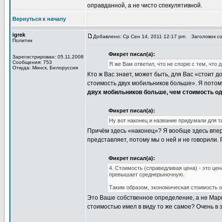
оправданной, а не чисто спекулятивной.
Вернуться к началу
igrek
Добавлено: Ср Сен 14, 2011 12:17 pm
Заголовок со
Политик
Фикрет писал(а):
Зарегистрирован: 05.11.2008
Сообщения: 753
Я же Вам ответил, что не спорю с тем, что 
Откуда: Минск, Белоруссия
Кто ж Вас знает, может быть, для Вас «стоит д
стоимость двух мобильников больше». Я потому 
двух мобильников больше, чем стоимость о
Фикрет писал(а):
Ну вот наконец и название придумали для т
Причём здесь «наконец»? Я вообще здесь вперв
представляет, потому мы о ней и не говорили.
Фикрет писал(а):
4. Стоимость (справедливая цена) - это це
превышает среднерыночную.
Таким образом, экономическая стоимость о 
Это Ваше собственное определение, а не Маркс
стоимостью имел в виду то же самое? Очень в 