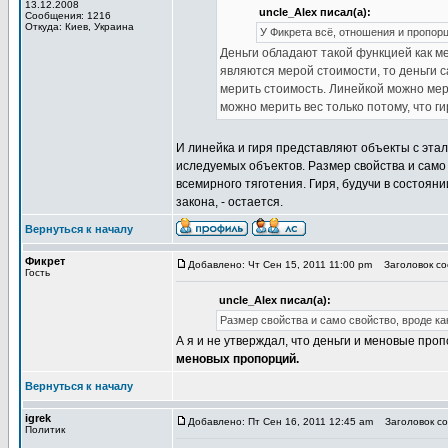
13.12.2008
uncle_Alex писал(а):
Сообщения: 1216
Откуда: Киев, Украина
У Фикрета всё, отношения и пропорци
Деньги обладают такой функцией как м
являются мерой стоимости, то деньги 
мерить стоимость. Линейкой можно мер
можно мерить вес только потому, что г
И линейка и гиря представляют объекты с эта
иследуемых объектов. Размер свойства и само 
всемирного тяготения. Гиря, будучи в состояни
закона, - остается.
Вернуться к началу
Фикрет
Добавлено: Чт Сен 15, 2011 11:00 pm
Заголовок соо
Гость
uncle_Alex писал(а):
Размер свойства и само свойство, вроде как
А я и не утверждал, что деньги и меновые проп
меновых пропорций.
Вернуться к началу
igrek
Добавлено: Пт Сен 16, 2011 12:45 am
Заголовок соо
Политик