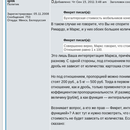
igrek
Добавлено: Чт Сен 15, 2011 3:48 am
Заголовок сооб
Политик
Фикрет писал(а):
Зарегистрирован: 05.11.2008
Сообщения: 753
Бухгалтерская стоимость мобильников коне
Откуда: Минск, Белоруссия
В таком случае не говорите, что Вы не спорите
Рикардо, и Маркс, и у них обоих большее коли
Фикрет писал(а):
Совершенно верно, Маркс говорил, что стои
Отношение равно 1 к 100.
Это лишь Ваша интерпретация Маркса, причём
разному. С одной стороны, под отношением пон
дробь не зависит от количества: картошка стоит
Но под отношением, пропорцией можно понимат
стоят 200 руб., а 5 кг — 500 руб. Тогда в перво
отношение, как и дробь, только применяется он
коффициентом пропорциональности. И размерн
величину [руб/кг], а как функция — интегральную
Возникает вопрос, а кто же прав — Фикрет, и
функцией»? А вот тут и нужно посмотреть, что 
стоимость не будет зависеть от количества. Е
сказано: