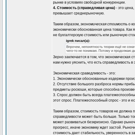
рынке в условиях свободной конкуренции.
4. Стоимость (справедливая цена)
- это цена
превышает среднерыночную.
Таким образом,
экономическая стоимость
о ко
экономически обоснованная цена товара. Как я
не бухгалтерскую стоимость или рыночную сто
igrek писал(а):
Впрочем, непонятность теории ещё не означ
чего-то не понимаю. Потому и продолжаю д
Зерно заключается в том, что экономическая 
нам нужно уяснить, что есть справедливость в
Экономическая сраведливость - это:
1. Экономически обоснованные издержки прои
2. Отсутствие большого разброса нормы приб
предметы роскоши, которые способна произве
3. Спрос должен быть всегда платежеспособн
этот спрос. Платежеспособный спрос - это и е
Таким образом, стоимость товаров не должна п
справедливости может быть больше. Только тог
может развиваться безкризисно. Однако рыноч
прогресс, иначе экономику ждет застой. Рыноч
стоимость дает стабильность, уверенность в 