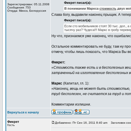
Фикрет писал(а):
Зарегистрирован: 05.11.2008
Сообщения: 753
В понимании Маркса
стоимость
двух мо
Откуда: Минск, Белоруссия
Слава богу, выдавили наконец прыщик. А тепе
Фикрет писал(а):
Если сто мобильников стоят 30 тыс. дол., а
тысячу раз? Чудеса!!! Маркс в гробу перев
Ну что, признаемся уже наконец, что ошибали
Остальное комментировать не буду, там ну пр
отмечу, чтобы лишь показать, что Маркса Вы в
Фикрет:
«Стоимость также есть и в бесполезных ве
затраченный на изготовление бесполезных в
Маркс
(Капитал, гл. 1):
«Наконец, вещь не может быть стоимостью, 
труд бесполезен, не считается за труд и по
Комментарии излишни.
Вернуться к началу
Фикрет
Добавлено: Пт Сен 16, 2011 8:40 am
Заголовок сооб
Гость