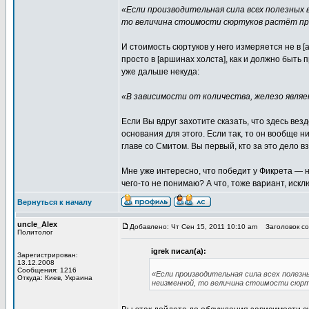
«Если производительная сила всех полезных 
то величина стоимости сюртуков растёт пр
И стоимость сюртуков у него измеряется не в 
просто в [аршинах холста], как и должно быть 
уже дальше некуда:
«В зависимости от количества, железо явля
Если Вы вдруг захотите сказать, что здесь вез
основания для этого. Если так, то он вообще н
главе со Смитом. Вы первый, кто за это дело в
Мне уже интересно, что победит у Фикрета —
чего-то не понимаю? А что, тоже вариант, исклю
Вернуться к началу
uncle_Alex
Добавлено: Чт Сен 15, 2011 10:10 am
Заголовок соо
Политолог
igrek писал(а):
Зарегистрирован:
13.12.2008
Сообщения: 1216
«Если производительная сила всех полезн
Откуда: Киев, Украина
неизменной, то величина стоимости сюрт