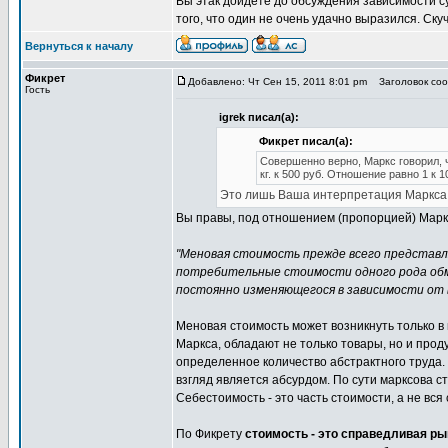
Вы этак дойдете до обсуждения зависимости су
того, что один не очень удачно выразился. Скуч
Вернуться к началу
Фикрет
Добавлено: Чт Сен 15, 2011 8:01 pm
Заголовок сооб
Гость
igrek писал(а):
Фикрет писал(а):
Совершенно верно, Маркс говорил, 
кг. к 500 руб. Отношение равно 1 к 1
Это лишь Ваша интерпретация Маркса
Вы правы, под отношением (пропорцией) Маркс 
"Меновая стоимость прежде всего представля
потребительные стоимости одного рода об
постоянно изменяющегося в зависимости от 
Меновая стоимость может возникнуть только в 
Маркса, обладают не только товары, но и прод
определенное количество абстрактного труда. 
взгляд является абсурдом. По сути марксова ст
Себестоимость - это часть стоимости, а не вся
По Фикрету
стоимость - это справедливая ры