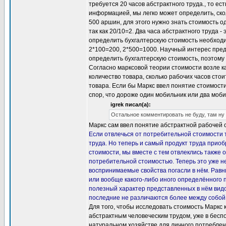
требуется 20 часов абстрактного труда., то ес
информацией, мы легко может определить, ско
500 аршин, для этого нужно знать стоимость о
так как 20/10=2. Два часа абстрактного труда -
определить бухгалтерскую стоимость необходи
2*100=200, 2*500=1000. Научный интерес предс
определить бухгалтерскую стоимость, поэтому в
Согласно марксовой теории стоимости возле к
количество товара, сколько рабочих часов стои
товара. Если бы Маркс ввел понятие стоимости 
спор, что дороже один мобильник или два моби
igrek писал(а):
Остальное комментировать не буду, там ну
Маркс сам ввел понятие абстрактной рабочей 
Если отвлечься от потребительной стоимости т
труда. Но теперь и самый продукт труда приоб
стоимости, мы вместе с тем отвлеклись также о
потребительной стоимостью. Теперь это уже не
воспринимаемые свойства погасли в нём. Равны
или вообще какого-либо иного определённого 
полезный характер представленных в нём видо
последние не различаются более между собой, 
Для того, чтобы исследовать стоимость Маркс 
абстрактным человеческим трудом, уже в бесп
натуральном хозяйстве для личного потреблени