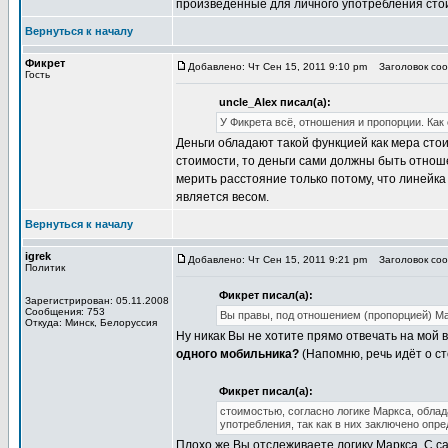
произведенные для личного употребления сто
Вернуться к началу
Фикрет
Добавлено: Чт Сен 15, 2011 9:10 pm
Заголовок сооб
Гость
uncle_Alex писал(а):
У Фикрета всё, отношения и пропорции. Как 
Деньги обладают такой функцией как мера сто
стоимости, то деньги сами должны быть отнош
мерить расстояние только потому, что линейка
является весом.
Вернуться к началу
igrek
Добавлено: Чт Сен 15, 2011 9:21 pm
Заголовок сооб
Политик
Фикрет писал(а):
Зарегистрирован: 05.11.2008
Сообщения: 753
Вы правы, под отношением (пропорцией) Мар
Откуда: Минск, Белоруссия
Ну никак Вы не хотите прямо отвечать на мой 
одного мобильника?
(Напомню, речь идёт о ст
Фикрет писал(а):
стоимостью, согласно логике Маркса, облад
употребления, так как в них заключено опр
Плохо же Вы отслеживаете логику Маркса. С са