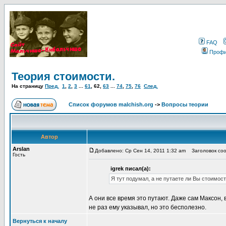
FAQ
Проф
Теория стоимости.
На страницу
Пред.
1
,
2
,
3
...
61
,
62
,
63
...
74
,
75
,
76
След.
Список форумов malchish.org
->
Вопросы теории
Автор
Arslan
Добавлено: Ср Сен 14, 2011 1:32 am
Заголовок сооб
Гость
igrek писал(а):
Я тут подумал, а не путаете ли Вы стоимост
А они все время это путают. Даже сам Максон, 
не раз ему указывал, но это бесполезно.
Вернуться к началу