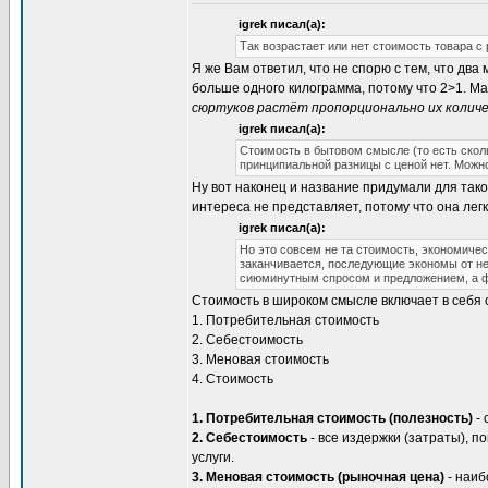
igrek писал(а):
Так возрастает или нет стоимость товара с
Я же Вам ответил, что не спорю с тем, что два
больше одного килограмма, потому что 2>1. Ма
сюртуков растёт пропорционально их колич
igrek писал(а):
Стоимость в бытовом смысле (то есть скольк
принципиальной разницы с ценой нет. Можн
Ну вот наконец и название придумали для тако
интереса не представляет, потому что она лег
igrek писал(а):
Но это совсем не та стоимость, экономичес
заканчивается, последующие экономы от неё
сиюминутным спросом и предложением, а фа
Стоимость в широком смысле включает в себя
1. Потребительная стоимость
2. Себестоимость
3. Меновая стоимость
4. Стоимость
1. Потребительная стоимость (полезность)
- 
2. Себестоимость
- все издержки (затраты), 
услуги.
3. Меновая стоимость (рыночная цена)
- наиб