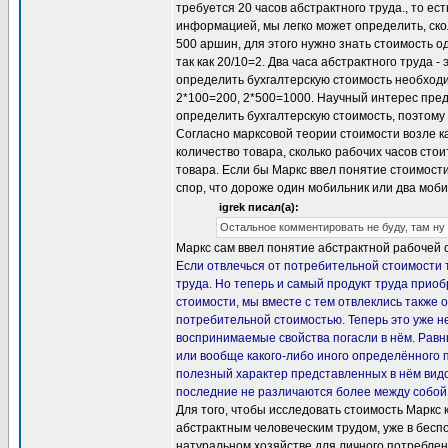
требуется 20 часов абстрактного труда., то ес
информацией, мы легко может определить, ско
500 аршин, для этого нужно знать стоимость о
так как 20/10=2. Два часа абстрактного труда -
определить бухгалтерскую стоимость необходи
2*100=200, 2*500=1000. Научный интерес предс
определить бухгалтерскую стоимость, поэтому в
Согласно марксовой теории стоимости возле к
количество товара, сколько рабочих часов стои
товара. Если бы Маркс ввел понятие стоимости 
спор, что дороже один мобильник или два моби
igrek писал(а):
Остальное комментировать не буду, там ну
Маркс сам ввел понятие абстрактной рабочей 
Если отвлечься от потребительной стоимости т
труда. Но теперь и самый продукт труда приоб
стоимости, мы вместе с тем отвлеклись также о
потребительной стоимостью. Теперь это уже не
воспринимаемые свойства погасли в нём. Равны
или вообще какого-либо иного определённого 
полезный характер представленных в нём видо
последние не различаются более между собой, 
Для того, чтобы исследовать стоимость Маркс 
абстрактным человеческим трудом, уже в бесп
натуральном хозяйстве для личного потреблени