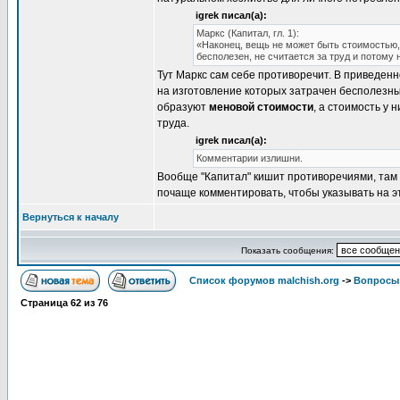
igrek писал(а):
Маркс (Капитал, гл. 1):
«Наконец, вещь не может быть стоимостью, 
бесполезен, не считается за труд и потому 
Тут Маркс сам себе противоречит. В приведен
на изготовление которых затрачен бесполезны
образуют
меновой стоимости
, а стоимость у 
труда.
igrek писал(а):
Комментарии излишни.
Вообще "Капитал" кишит противоречиями, там 
почаще комментировать, чтобы указывать на э
Вернуться к началу
Показать сообщения:
Список форумов malchish.org
->
Вопросы
Страница
62
из
76