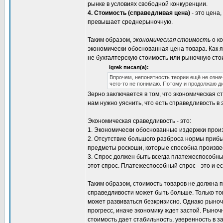
рынке в условиях свободной конкуренции.
4. Стоимость (справедливая цена)
- это цена
превышает среднерыночную.
Таким образом,
экономическая стоимость
о ко
экономически обоснованная цена товара. Как я
не бухгалтерскую стоимость или рыночную сто
igrek писал(а):
Впрочем, непонятность теории ещё не означ
чего-то не понимаю. Потому и продолжаю д
Зерно заключается в том, что экономическая 
нам нужно уяснить, что есть справедливость в
Экономическая сраведливость - это:
1. Экономически обоснованные издержки прои
2. Отсутствие большого разброса нормы приб
предметы роскоши, которые способна произве
3. Спрос должен быть всегда платежеспособн
этот спрос. Платежеспособный спрос - это и е
Таким образом, стоимость товаров не должна п
справедливости может быть больше. Только тог
может развиваться безкризисно. Однако рыноч
прогресс, иначе экономику ждет застой. Рыноч
стоимость дает стабильность, уверенность в 