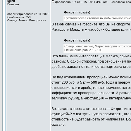
igrek
Добавлено: Чт Сен 15, 2011 3:48 am
Заголовок сооб
Политик
Фикрет писал(а):
Зарегистрирован: 05.11.2008
Сообщения: 753
Бухгалтерская стоимость мобильников коне
Откуда: Минск, Белоруссия
В таком случае не говорите, что Вы не спорите
Рикардо, и Маркс, и у них обоих большее коли
Фикрет писал(а):
Совершенно верно, Маркс говорил, что стои
Отношение равно 1 к 100.
Это лишь Ваша интерпретация Маркса, причём
разному. С одной стороны, под отношением пон
дробь не зависит от количества: картошка стоит
Но под отношением, пропорцией можно понимат
стоят 200 руб., а 5 кг — 500 руб. Тогда в перво
отношение, как и дробь, только применяется он
коффициентом пропорциональности. И размерн
величину [руб/кг], а как функция — интегральную
Возникает вопрос, а кто же прав — Фикрет, и
функцией»? А вот тут и нужно посмотреть, что 
стоимость не будет зависеть от количества. Е
сказано: