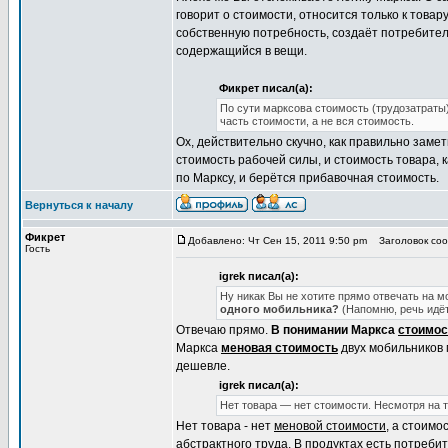
говорит о стоимости, относится только к товару
собственную потребность, создаёт потребитель
содержащийся в вещи.
Фикрет писал(а):
По сути марксова стоимость (трудозатраты) 
часть стоимости, а не вся стоимость.
Ох, действительно скучно, как правильно заме
стоимость рабочей силы, и стоимость товара, 
по Марксу, и берётся прибавочная стоимость.
Вернуться к началу
Фикрет
Добавлено: Чт Сен 15, 2011 9:50 pm
Заголовок сооб
Гость
igrek писал(а):
Ну никак Вы не хотите прямо отвечать на м
одного мобильника?
(Напомню, речь идёт
Отвечаю прямо.
В понимании Маркса
стоимос
Маркса
меновая стоимость
двух мобильников 
дешевле.
igrek писал(а):
Нет товара — нет стоимости. Несмотря на 
Нет товара - нет
меновой стоимости
, а стоимо
абстрактного труда. В продуктах есть потребит