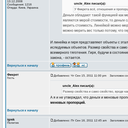
13.12.2008
uncle_Alex писал(а):
Сообщения: 1216
Откуда: Киев, Украина
У Фикрета всё, отношения и пропорци
Деньги обладают такой функцией как м
являются мерой стоимости, то деньги 
мерить стоимость. Линейкой можно мер
можно мерить вес только потому, что г
И линейка и гиря представляют объекты с эта
иследуемых объектов. Размер свойства и само 
всемирного тяготения. Гиря, будучи в состояни
закона, - остается.
Вернуться к началу
Фикрет
Добавлено: Чт Сен 15, 2011 11:00 pm
Заголовок соо
Гость
uncle_Alex писал(а):
Размер свойства и само свойство, вроде как
А я и не утверждал, что деньги и меновые проп
меновых пропорций.
Вернуться к началу
igrek
Добавлено: Пт Сен 16, 2011 12:45 am
Заголовок соо
Политик