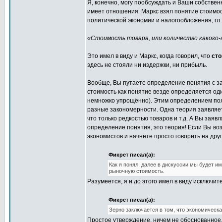
Я, конечно, могу пообсуждать и Ваши собственн
имеет отношения. Маркс взял понятие стоимост
политической экономии и налогообложения, гл. 
«Стоимость товара, или количество какого-л
Это имел в виду и Маркс, когда говорил, что
сто
здесь не стояли ни издержки, ни прибыль.
Вообще, Вы путаете определение понятия с з
стоимость как понятие везде определяется од
немножко упрощённо). Этим определением пол
разные закономерности. Одна теория заявляет,
что только редкостью товаров и т.д. А Вы зая
определение понятия, это теория! Если Вы воз
экономистов и начнёте просто говорить на друг
Фикрет писал(а):
Как я понял, далее в дискуссии мы будет и
рыночную стоимость.
Разумеется, я и до этого имел в виду исключи
Фикрет писал(а):
Зерно заключается в том, что экономическ
Простое утверждение, ничем не обоснованное, 