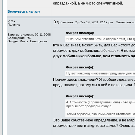
оправданной, а не чисто спекулятивной.
Вернуться к началу
igrek
Добавлено: Ср Сен 14, 2011 12:17 pm
Заголовок со
Политик
Фикрет писал(а):
Зарегистрирован: 05.11.2008
Сообщения: 753
Я же Вам ответил, что не спорю с тем, что 
Откуда: Минск, Белоруссия
Кто ж Вас знает, может быть, для Вас «стоит д
стоимость двух мобильников больше». Я потому 
двух мобильников больше, чем стоимость о
Фикрет писал(а):
Ну вот наконец и название придумали для т
Причём здесь «наконец»? Я вообще здесь вперв
представляет, потому мы о ней и не говорили.
Фикрет писал(а):
4. Стоимость (справедливая цена) - это це
превышает среднерыночную.
Таким образом, экономическая стоимость о 
Это Ваше собственное определение, а не Маркс
стоимостью имел в виду то же самое? Очень в 