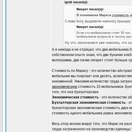
igrek писал(а):
Фикрет писал(а):
В понимании Маркса
стоимость
д
Слава богу, выдавили наконец прыщик.
Фикрет писал(а):
Если сто мобильников стоят 30 тыс. 
мобильников возросло в тысячу раз?
Ну что, признаемся уже наконец, что 
А я никогда и не отрицал, что два мобильника 
собственном опыте знаю, что две буханки хле
килограмма, две пачки сигарет стоят больше о
Стоимость по Марксу - это количество абстрак
мобильник мы покупает или десять, количество
неизменной. Умножив количество труда затрач
экономическую
стоимость 10 мобильников. Бух
того, что она бухгалтерская.
Экономическая стоимость
- это количество а
Бухгалтерская экономическая стоимость
- э
бухгалтерская экономическая стоимость двух 
стоимость одного мобильника равна экономиче
Весь спор возник вокруг того, что Маркс не ра
труда затраченного на производство единицы т