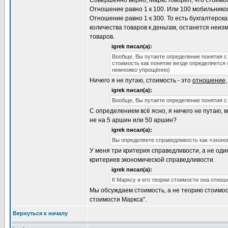
Совершенно верно, Маркс говорил, что стоимос
Отношение равно 1 к 100. Или 100 мобильников 
Отношение равно 1 к 300. То есть бухгалтерск
количества товаров к деньгам, останется неиз
товаров.
igrek писал(а):
Вообще, Вы путаете определение понятия с
стоимость как понятие везде определяется 
немножко упрощённо)
Ничего я не путаю, стоимость - это
отношение
igrek писал(а):
Вообще, Вы путаете определение понятия с
С определением всё ясно, я ничего не путаю, 
не на 5 аршин или 50 аршин?
igrek писал(а):
Вы определяете справедливость как «экон
У меня три критерия справедливости, а не оди
критериев экономической справедливости.
igrek писал(а):
К Марксу и его теории стоимости она отнош
Мы обсуждаем стоимость, а не теорию стоимо
стоимости Маркса".
Вернуться к началу