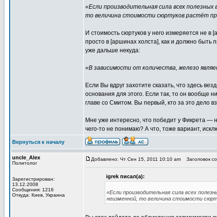
«Если производительная сила всех полезных 
то величина стоимости сюртуков растёт пр
И стоимость сюртуков у него измеряется не в 
просто в [аршинах холста], как и должно быть 
уже дальше некуда:
«В зависимости от количества, железо явля
Если Вы вдруг захотите сказать, что здесь вез
основания для этого. Если так, то он вообще н
главе со Смитом. Вы первый, кто за это дело в
Мне уже интересно, что победит у Фикрета —
чего-то не понимаю? А что, тоже вариант, исклю
Вернуться к началу
uncle_Alex
Добавлено: Чт Сен 15, 2011 10:10 am
Заголовок соо
Политолог
igrek писал(а):
Зарегистрирован:
13.12.2008
Сообщения: 1216
«Если производительная сила всех полезн
Откуда: Киев, Украина
неизменной, то величина стоимости сюрт