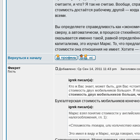
считаете, и что? Я так не считаю. Вообще, спр
стоимость достаётся рабочему, другой — когда
всеми.
Вы определяете справедливость как «экономи
сверху, а автоматически, в процессе стихийно
оказывается именно такой, равной определённ
капитализма, это изучал Маркс. То, что предл
стоимости она отношения не имеет. Хотите — ст
Вернуться к началу
Фикрет
Добавлено: Ср Сен 14, 2011 11:43 pm
Заголовок соо
Гость
igrek писал(а):
Кто ж Вас знает, может быть, для Вас «стои
стоимость двух мобильников больше». Я пот
стоимость двух мобильников больше, ч
Бухгалтерская стоимость мобильников конечно
igrek писал(а):
Маркс взял понятие стоимости у английских
налогообложения, гл. 1):
«Стоимость товара, или количество каког
Это имел в виду и Маркс, когда говорил, чт