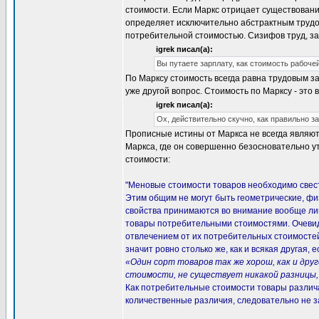
стоимости. Если Маркс отрицает существование 
определяет исключительно абстрактным трудом
потребительной стоимостью. Сизифов труд, за
igrek писал(а):
Вы путаете зарплату, как стоимость рабочей
По Марксу стоимость всегда равна трудовым зат
уже другой вопрос. Стоимость по Марксу - это 
igrek писал(а):
Ох, действительно скучно, как правильно 
Прописные истины от Маркса не всегда являют
Маркса, где он совершенно безосновательно у
стоимости:
"Меновые стоимости товаров необходимо свест
Этим общим не могут быть геометрические, фи
свойства принимаются во внимание вообще лишь
товары потребительными стоимостями. Очевидн
отвлечением от их потребительных стоимосте
значит ровно столько же, как и всякая другая,
«Один сорт товаров так же хорош, как и др
стоимости, не существует никакой разницы,
Как потребительные стоимости товары различа
количественные различия, следовательно не з