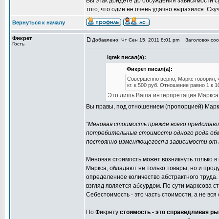
Вы этак дойдете до обсуждения зависимости су
того, что один не очень удачно выразился. Скуч
Вернуться к началу
Фикрет
Добавлено: Чт Сен 15, 2011 8:01 pm
Заголовок сооб
Гость
igrek писал(а):
Фикрет писал(а):
Совершенно верно, Маркс говорил, 
кг. к 500 руб. Отношение равно 1 к 1
Это лишь Ваша интерпретация Маркса
Вы правы, под отношением (пропорцией) Маркс 
"Меновая стоимость прежде всего представля
потребительные стоимости одного рода об
постоянно изменяющегося в зависимости от 
Меновая стоимость может возникнуть только в 
Маркса, обладают не только товары, но и прод
определенное количество абстрактного труда. 
взгляд является абсурдом. По сути марксова ст
Себестоимость - это часть стоимости, а не вся
По Фикрету
стоимость - это справедливая ры