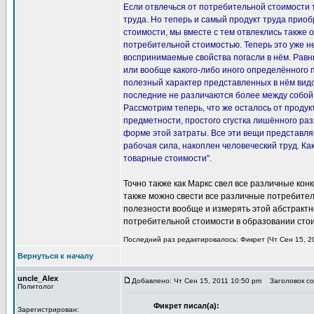
Если отвлечься от потребительной стоимости т
труда. Но теперь и самый продукт труда приоб
стоимости, мы вместе с тем отвлеклись также о
потребительной стоимостью. Теперь это уже не
воспринимаемые свойства погасли в нём. Равны
или вообще какого-либо иного определённого 
полезный характер представленных в нём видо
последние не различаются более между собой, 
Рассмотрим теперь, что же осталось от продук
предметности, простого сгустка лишённого раз
форме этой затраты. Все эти вещи представля
рабочая сила, накоплен человеческий труд. К
товарные стоимости".
Точно также как Маркс свел все различные кон
также можно свести все различные потребитель
полезности вообще и измерять этой абстрактн
потребительной стоимости в образовании стои
Последний раз редактировалось: Фикрет (Чт Сен 15, 20
Вернуться к началу
uncle_Alex
Добавлено: Чт Сен 15, 2011 10:50 pm
Заголовок соо
Политолог
Фикрет писал(а):
Зарегистрирован: