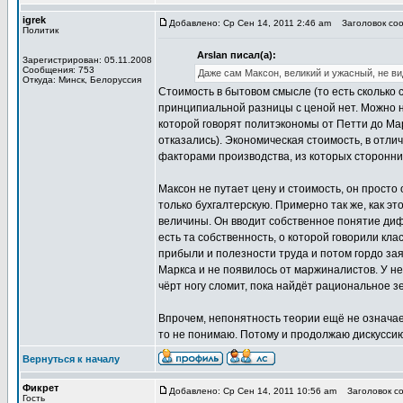
igrek
Добавлено: Ср Сен 14, 2011 2:46 am
Заголовок сооб
Политик
Arslan писал(а):
Зарегистрирован: 05.11.2008
Сообщения: 753
Даже сам Максон, великий и ужасный, не ви
Откуда: Минск, Белоруссия
Стоимость в бытовом смысле (то есть сколько с
принципиальной разницы с ценой нет. Можно на
которой говорят политэкономы от Петти до Ма
отказались). Экономическая стоимость, в отл
факторами производства, из которых сторонни
Максон не путает цену и стоимость, он прост
только бухгалтерскую. Примерно так же, как 
величины. Он вводит собственное понятие диф
есть та собственность, о которой говорили к
прибыли и полезности труда и потом гордо зая
Маркса и не появилось от маржиналистов. У нег
чёрт ногу сломит, пока найдёт рациональное з
Впрочем, непонятность теории ещё не означает
то не понимаю. Потому и продолжаю дискуссию
Вернуться к началу
Фикрет
Добавлено: Ср Сен 14, 2011 10:56 am
Заголовок со
Гость