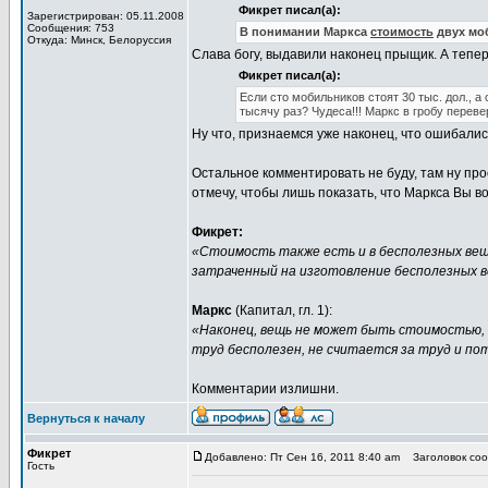
Фикрет писал(а):
Зарегистрирован: 05.11.2008
Сообщения: 753
В понимании Маркса
стоимость
двух мо
Откуда: Минск, Белоруссия
Слава богу, выдавили наконец прыщик. А тепе
Фикрет писал(а):
Если сто мобильников стоят 30 тыс. дол., а
тысячу раз? Чудеса!!! Маркс в гробу перев
Ну что, признаемся уже наконец, что ошибали
Остальное комментировать не буду, там ну пр
отмечу, чтобы лишь показать, что Маркса Вы в
Фикрет:
«Стоимость также есть и в бесполезных ве
затраченный на изготовление бесполезных в
Маркс
(Капитал, гл. 1):
«Наконец, вещь не может быть стоимостью, 
труд бесполезен, не считается за труд и по
Комментарии излишни.
Вернуться к началу
Фикрет
Добавлено: Пт Сен 16, 2011 8:40 am
Заголовок сооб
Гость