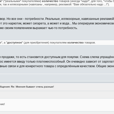
е
" ("реальными" покупателями)
количество
товаров (иногда "надо!", для того, "чтобы 
 так и иллюзорными (навязаны , например, рекламой: "Вам обязательно надо ...!").
вор. Но все они - потребности. Реальные, иллюзорные, навязанные рекламой
ет это наркотик, может сигарета, а может и вода... Мы оперируем экономичес
уже своим появлением выражает чью-то потребность.
", а "
доступное
" (для приобретения) покупателям
количество
товаров.
продажи, то есть становится доступным для покупки. Схема слегка упращённ
рос имеется ввиду только платежеспособный. Он очевидно зависит от зарплаты
овные связи и для конкретного товара с определённым качеством. Общие экон
бщения: Re: Мнения бывают очень разные!
ние!