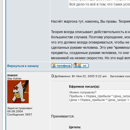
Всё дело-то всё в том, что таких усл
Насчёт жаргона тут, наконец, Вы правы. Теория
Теория всегда описывает действительность в 
большинстве случаев. Поэтому упрощение, ис
что это должно всегда оговариваться, чтобы н
сделанных руками человека. Это уже "криминал
предметы, созданные руками человека, то они
механикой на низких скоростях. Но это ещё воп
Вернуться к началу
maxon
Добавлено: Вт Ноя 22, 2005 5:22 am
Заголовок соо
Site Admin
Ефремов писал(а):
Можно поправлю?
Прибыль = Норма_прибыли * Цена_затра
Цена = Норма_прибыли * Цена_затрат + 
Зарегистрирован:
06.08.2004
Сообщения: 5657
Принимается.
Цитата: