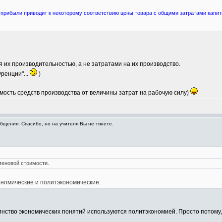
рибыли приводит к некоторому соответствию цены товара с общими затратами капитал
 их производительностью, а не затратами на их производство.
ренции"...
)
оимость средств производства от величины затрат на рабочую силу)
щения: Спасибо, но на учителя Вы не тянете.
меновой стоимости.
кономические и политэкономические.
нство экономических понятий используются политэкономией. Просто потому, 