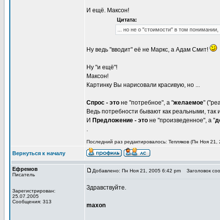
И ещё. Максон!
Цитата:
... но не о "стоимости" в том понимании,
Ну ведь "вводит" её не Маркс, а Адам Смит!
Ну "и ещё"!
Максон!
Картинку Вы нарисовали красивую, но ...
Спрос - это
не "потребное", а "
желаемое
" ("р
Ведь потребности бывают как реальными, так и
И
Предложение - это
не "произведенное", а "
д
.
Последний раз редактировалось: Тепляков (Пн Ноя 21, 
Вернуться к началу
Ефремов
Добавлено: Пн Ноя 21, 2005 6:42 pm
Заголовок сооб
Писатель
Здравствуйте.
Зарегистрирован:
25.07.2005
Сообщения: 313
maxon