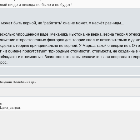
овий нигде и никогда не было и не будет!
 может быть верной, но "работать" она не может. А насчёт разницы...
несколько упрощённом виде. Механика Ньютона не верна, верна теория относ
ключение второстепенных факторов для теории вполне позволительно и даж
е сделать теорию принципиально не верной. У Маркса такой оговорки нет. Он
" - в обмене присутствуют "природные стоимости", стоимости, не созданные 
 обладают и стоимостью. Возможно это лишь незначительная поправка к теор
рос.
бщения: Колебания цен.
т;
Цена_затрат;