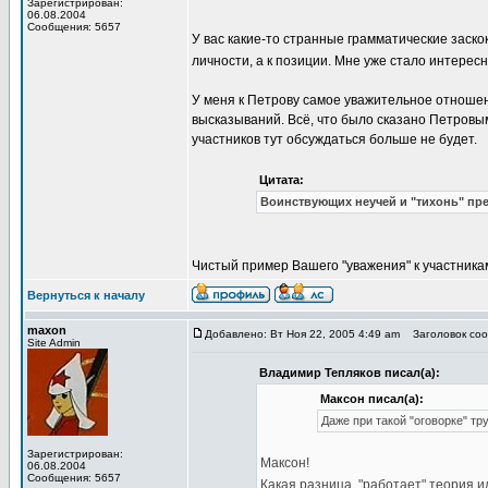
Зарегистрирован:
06.08.2004
Сообщения: 5657
У вас какие-то странные грамматические заскок
личности, а к позиции. Мне уже стало интерес
У меня к Петрову самое уважительное отношени
высказываний. Всё, что было сказано Петровым
участников тут обсуждаться больше не будет.
Цитата:
Воинствующих неучей и "тихонь" пр
Чистый пример Вашего "уважения" к участник
Вернуться к началу
maxon
Добавлено: Вт Ноя 22, 2005 4:49 am
Заголовок сооб
Site Admin
Владимир Тепляков писал(а):
Максон писал(а):
Даже при такой "оговорке" тр
Зарегистрирован:
Максон!
06.08.2004
Сообщения: 5657
Какая разница, "работает" теория и