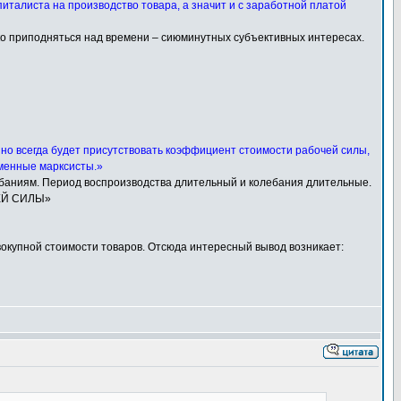
талиста на производство товара, а значит и с заработной платой
ко приподняться над времени – сиюминутных субъективных интересах.
 но всегда будет присутствовать коэффициент стоимости рабочей силы,
еменные марксисты.»
лебаниям. Период воспроизводства длительный и колебания длительные.
ЧЕЙ СИЛЫ»
вокупной стоимости товаров. Отсюда интересный вывод возникает: