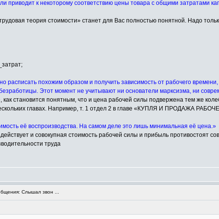
 приводит к некоторому соответствию цены товара с общими затратами капи
трудовая теория стоимости» станет для Вас полностью понятной. Надо толь
_затрат;
но расписать похожим образом и получить зависимость от рабочего времени,
 безработицы. Этот момент не учитывают ни основатели марксизма, ни совр
ке, как становится понятным, что и цена рабочей силы подвержена тем же ко
нескольких главах. Например, т. 1 отдел 2 в главе «КУПЛЯ И ПРОДАЖА РАБО
оимость её воспроизводства. На самом деле это лишь минимальная её цена.»
я действует и совокупная стоимость рабочей силы и прибыль противостоят со
зводительности труда
щения: Слышал звон ...