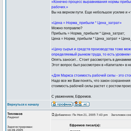
«Конечно процесс выравнивания нормы прибыли
рабочих.»
Вы на верном пути. Еще небольшое усилие и «
«Цена = Норма_прибыли * Цена_затрат»
Можно поправлю?
Прибыль = Норма_прибыли * Цена_затрат;
Цена = Норма_прибыли * Цена_затрат + Цена
«Цену сырья и средств производства тоже мож
определяемый рынком труда, то есть уровнем
Опять заносит... Стоит рассмотреть в динами
Этот вопрос был рассмотрен в «Капитале» в 
«Для Маркса стоимость рабочей силы - это ст
Надо все же Вам понять, что закон сохранени
стоимость рабочей силы растет с ростом прои
С уважением, Ефремов.
Вернуться к началу
Тепляков
Добавлено: Пн Ноя 21, 2005 7:43 pm
Заголовок сооб
Лауреат
Ефремов писал(а):
Зарегистрирован:
19.09.2005