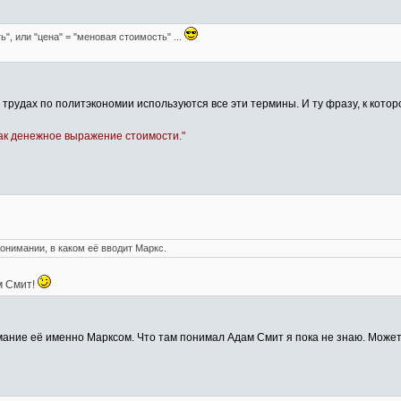
", или "цена" = "меновая стоимость" ...
х трудах по политэкономии используются все эти термины. И ту фразу, к кото
 как денежное выражение стоимости."
 понимании, в каком её вводит Маркс.
м Смит!
ание её именно Марксом. Что там понимал Адам Смит я пока не знаю. Может то