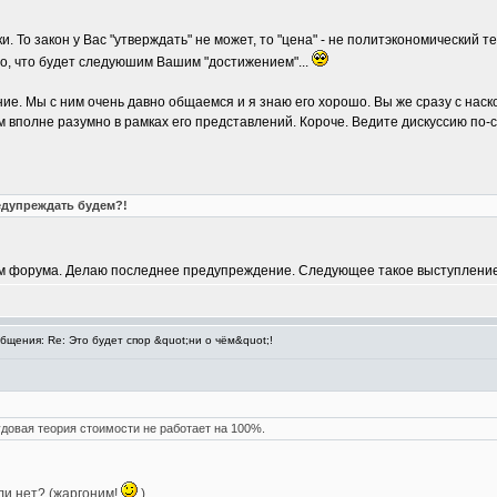
и. То закон у Вас "утверждать" не может, то "цена" - не политэкономический 
но, что будет следуюшим Вашим "достижением"...
е. Мы с ним очень давно общаемся и я знаю его хорошо. Вы же сразу с наскок
 вполне разумно в рамках его представлений. Короче. Ведите дискуссию по-с
едупреждать будем?!
ам форума. Делаю последнее предупреждение. Следующее такое выступлени
щения: Re: Это будет спор &quot;ни о чём&quot;!
удовая теория стоимости не работает на 100%.
ли нет? (жаргоним!
)