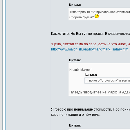
Цитата:
Типа "прибыль"=" прибавочная стоимость
Спорить будем?
Как хотите. Но Вы тут не правы. В классически
"Цена, взятая сама по себе, есть не что иное,
http://www.malchish.org/lib/marx/marx_salary.htm
Цитата:
И ещё. Максон!
Цитата:
... но не о "стоимости" в том
Ну ведь "вводит" её не Маркс, а Ада
Я говорю про
понимание
стоимости. Про поним
своё понимание и о нём речь.
Цитата: