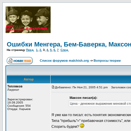
Ошибки Менгера, Бем-Баверка, Максон
На страницу
Пред.
1
,
2
,
3
,
4
,
5
,
6
,
7
След.
Список форумов malchish.org
->
Вопросы теории
Автор
Тепляков
Добавлено: Пн Ноя 21, 2005 4:51 pm
Заголовок соо
Лауреат
Максон писал(а):
Зарегистрирован:
19.09.2005
Цена - денежное выражение меновой ст
Сообщения: 554
Откуда: Харьков
Я уже как-то писал: есть понятия экономическ
Типа "прибыль"=" прибавочная стоимость", или 
Спорить будем?