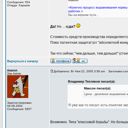
maxon
Сообщения: 554
Откуда: Харьков
«Конечно процесс выравнивания нормы п
рабочих.»
Вы на верном пути...
Да!
Но ... ку
да?
Стоимость средств производства определяется
Плюс патентная защита! (от "абсолютной конку
Так что сейчас "чем дальше, тем дальше!" (ст
Вернуться к началу
maxon
Добавлено: Вт Ноя 22, 2005 3:58 am
Заголовок сооб
Site Admin
Владимир Тепляков писал(а):
Максон писал(а):
Цена - денежное выражение 
Зарегистрирован:
Я уже как-то писал: есть понятия э
06.08.2004
Сообщения: 5657
Возможно. Типа "классовой борьбы". Но больши