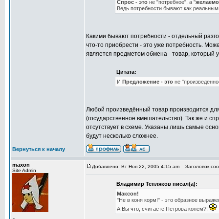
Спрос - это
не "потребное", а "
желаемо
Ведь потребности бывают как реальными,
Какими бывают потребности - отдельный разго
что-то приобрести - это уже потребность. Мож
является предметом обмена - товар, который 
Цитата:
И
Предложение - это
не "произведенное
Любой произведённый товар производится для 
(государственное вмешательство). Так же и сп
отсутствует в схеме. Указаны лишь самые осн
будут несколько сложнее.
Вернуться к началу
maxon
Добавлено: Вт Ноя 22, 2005 4:15 am
Заголовок соо
Site Admin
Владимир Тепляков писал(а):
Максон!
"Не в коня корм!" - это образное выраже
А Вы что, считаете Петрова конём?!