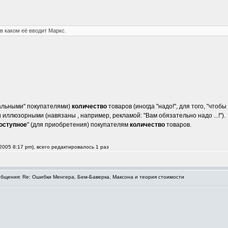
 в каком её вводит Маркс.
еальными" покупателями)
количество
товаров (иногда "надо!", для того, "чтобы 
 иллюзорными (навязаны , например, рекламой: "Вам обязательно надо ...!").
оступное
" (для приобретения) покупателям
количество
товаров.
2005 8:17 pm), всего редактировалось 1 раз
щения: Re: Ошибки Менгера, Бем-Баверка, Максона и теория стоимости