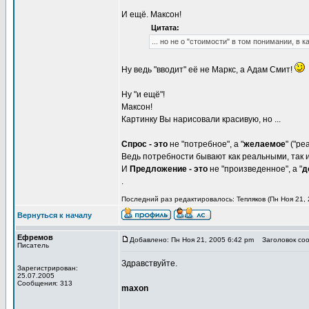
И ещё. Максон!
Цитата:
... но не о "стоимости" в том понимании, в 
Ну ведь "вводит" её не Маркс, а Адам Смит!
Ну "и ещё"!
Максон!
Картинку Вы нарисовали красивую, но ...
Спрос - это
не "потребное", а "
желаемое
" ("р
Ведь потребности бывают как реальными, так и
И
Предложение - это
не "произведенное", а "
д
.
Последний раз редактировалось: Тепляков (Пн Ноя 21, 
Вернуться к началу
Ефремов
Добавлено: Пн Ноя 21, 2005 6:42 pm
Заголовок сооб
Писатель
Здравствуйте.
Зарегистрирован:
25.07.2005
Сообщения: 313
maxon