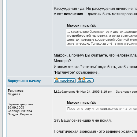
Рассуждения - да! Но рассуждения ничего не 
А вот
пояснения
... должны быть мотивированн
Максон писал(а):
... касательно бриллиантов и других драго
потребностей человека
, а из-за возможн
деньгах, которые кроме своей обычной мен
эстетическую. Только за счёт этого и возни
Максон, а почему Вы считаете, что человек пл
Менгера?
И каким же это "эстетом" надо быть, чтобы такие
"Натянутое" объяснение...
Вернуться к началу
Тепляков
Добавлено: Чт Ноя 24, 2005 8:16 pm
Заголовок сооб
Лауреат
Максон писал(а):
Зарегистрирован:
19.09.2005
Просто потому, что политэкономия - это по
Сообщения: 554
Откуда: Харьков
Эту Вашу сентенцию я не понял.
Политическая экономия - это ведение хозяйств