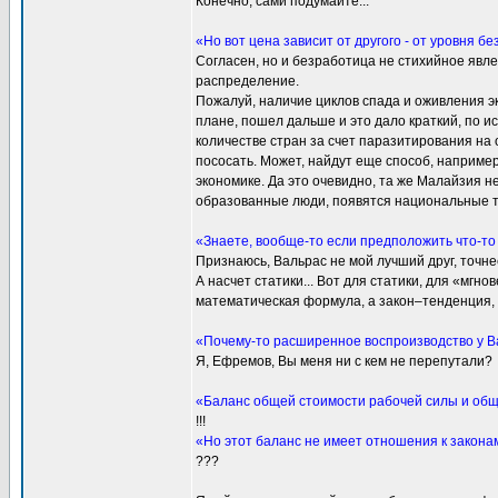
Конечно, сами подумайте...
«Но вот цена зависит от другого - от уровня б
Согласен, но и безработица не стихийное явл
распределение.
Пожалуй, наличие циклов спада и оживления э
плане, пошел дальше и это дало краткий, по и
количестве стран за счет паразитирования на
пососать. Может, найдут еще способ, наприме
экономике. Да это очевидно, та же Малайзия н
образованные люди, появятся национальные т
«Знаете, вообще-то если предположить что-то 
Признаюсь, Вальрас не мой лучший друг, точнее
А насчет статики... Вот для статики, для «мгн
математическая формула, а закон–тенденция,
«Почему-то расширенное воспроизводство у Ва
Я, Ефремов, Вы меня ни с кем не перепутали?
«Баланс общей стоимости рабочей силы и общ
!!!
«Но этот баланс не имеет отношения к закона
???