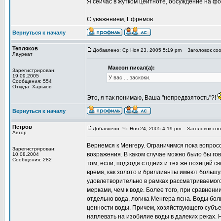
Я сейчас в жутком цейтноте, обсуждение на фо
С уважением, Ефремов.
Вернуться к началу
Тепляков
Добавлено: Ср Ноя 23, 2005 5:19 pm
Заголовок сооб
Лауреат
Максон писал(а):
Зарегистрирован:
19.09.2005
У вас ... заскоки.
Сообщения: 554
Откуда: Харьков
Это, я так понимаю, Ваша "непредвзятость"?!
Вернуться к началу
Петров
Добавлено: Чт Ноя 24, 2005 4:19 pm
Заголовок соо
Автор
Вернемся к Менгеру. Ограничимся пока вопросо
Зарегистрирован:
возражения. В каком случае можно было бы го
10.08.2004
Сообщения: 282
том, если, подходя с одних и тех же позиций с
время, как золото и бриллианты имеют большу
удовлетворительно в рамках рассматриваемого
мерками, чем к воде. Более того, при сравнен
отдельно вода, логика Менгера ясна. Воды бол
ценности воды. Причем, хозяйствующего субъек
наплевать на изобилие воды в далеких реках. Н