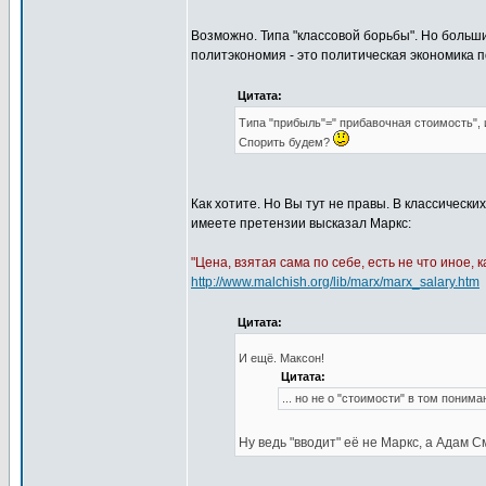
Возможно. Типа "классовой борьбы". Но больш
политэкономия - это политическая экономика п
Цитата:
Типа "прибыль"=" прибавочная стоимость", и
Спорить будем?
Как хотите. Но Вы тут не правы. В классически
имеете претензии высказал Маркс:
"Цена, взятая сама по себе, есть не что иное,
http://www.malchish.org/lib/marx/marx_salary.htm
Цитата:
И ещё. Максон!
Цитата:
... но не о "стоимости" в том понима
Ну ведь "вводит" её не Маркс, а Адам С