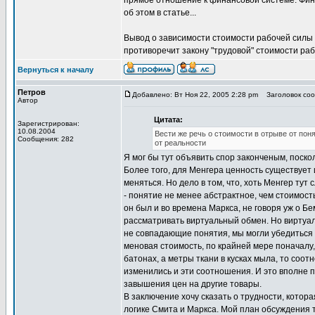
прямое отношение к финансовой системе. Фин
об этом в статье...
Вывод о зависимости стоимости рабочей силы 
противоречит закону "трудовой" стоимости раб
Вернуться к началу
Петров
Добавлено: Вт Ноя 22, 2005 2:28 pm
Заголовок сооб
Автор
Цитата:
Зарегистрирован:
10.08.2004
Вести же речь о стоимости в отрыве от пон
Сообщения: 282
от реальности
Я мог бы тут объявить спор законченым, поско
Более того, для Менгера ценность существует 
меняться. Но дело в том, что, хоть Менгер тут
- понятие не менее абстрактное, чем стоимост
он был и во времена Маркса, не говоря уж о Б
рассматривать виртуальный обмен. Но виртуаль
не совпадающие понятия, мы могли убедиться 
меновая стоимость, по крайней мере поначалу, 
батонах, а метры ткани в кусках мыла, то соо
изменились и эти соотношения. И это вполне п
завышения цен на другие товары.
В заключение хочу сказать о трудности, котора
логике Смита и Маркса. Мой план обсуждения т