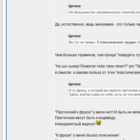
Цитата:
Но большинство экономических понятий ис
Да, естественно, ведь экономика - это только 
Цитата:
Вы тут не правы. В
классических трудах
п
Чем больше терминов, тем проще "наводить ту
"Ну шо сынку! Помогли тебе твои ляхи?!" (из "Т
в смысле: а какова польза от этих "классически
Цитата:
И ту фразу, к которой вы имеете претензии
"Цена, взятая сама по себе, есть не что ин
"Претензий к фразе" у меня нет! И быть не мож
Претензии могут быть к индивиду.
Некорректный жаргон!
"К фразе" у меня (было) пояснение!