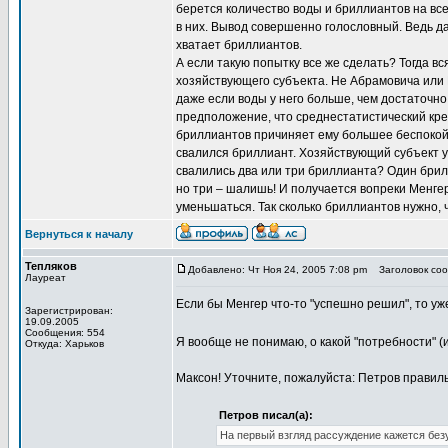
берется количество воды и бриллиантов на вс
в них. Вывод совершенно голословный. Ведь да
хватает бриллиантов.
А если такую попытку все же сделать? Тогда в
хозяйствующего субъекта. Не Абрамовича или 
даже если воды у него больше, чем достаточно.
предположение, что среднестатистический крес
бриллиантов причиняет ему большее беспокойс
свалился бриллиант. Хозяйствующий субъект уж
свалились два или три бриллианта? Один брил
но три – шалишь! И получается вопреки Менгер
уменьшаться. Так сколько бриллиантов нужно,
Вернуться к началу
Тепляков
Добавлено: Чт Ноя 24, 2005 7:08 pm
Заголовок соо
Лауреат
Если бы Менгер что-то "успешно решил", то уж
Зарегистрирован:
19.09.2005
Сообщения: 554
Я вообще не понимаю, о какой "потребности" (
Откуда: Харьков
Максон! Уточните, пожалуйста: Петров правил
Петров писал(а):
На первый взгляд рассуждение кажется бе