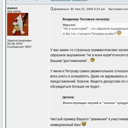
maxon
Добавлено: Вт Ноя 22, 2005 4:15 am
Заголовок соо
Site Admin
Владимир Тепляков писал(а):
Максон!
"Не в коня корм!" - это образное выражение!
А Вы что, считаете Петрова конём?!
Зарегистрирован:
06.08.2004
Сообщения: 5657
У вас какие-то странные грамматические заскоки
образное выражение "не в коня корм"относится
Вашим "достижением"...
У меня к Петрову самое уважительное отношен
всех учить и оскорблять. Даже не вдумываясь 
представлений. Короче. Ведите дискуссию по-с
обсуждаться больше не будет.
Цитата:
Воинствующих неучей и "тихонь" преду
Чистый пример Вашего "уважения" к участник
немедленный бан!