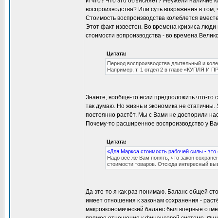
И что? Что это объясняет? Неужели наличие к
воспроизводства? Или суть возражения в том,
Стоимость воспроизводства колеблется вместе 
Этот факт известен. Во времена кризиса люди 
стоимости вопроизводства - во времена Велик
Цитата:
Период воспроизводства длительный и коле
Например, т. 1 отдел 2 в главе «КУПЛЯ 
Знаете, вообще-то если предположить что-то с
так думаю. Но жизнь и экономика не статичны.
постоянно растёт. Мы с Вами не доспорили насч
Почему-то расширенное воспроизводство у Вас
Цитата:
«Для Маркса стоимость рабочей силы - это
Надо все же Вам понять, что закон сохране
стоимости товаров. Отсюда интересный выв
Да это-то я как раз понимаю. Баланс общей ст
имеет отношения к законам сохранения - растё
макроэкономический баланс был впервые отме