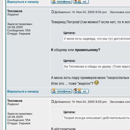
Вернуться к началу
Тепляков
Добавлено: Чт Ноя 24, 2005 8:54 pm
Заголовок сооб
Лауреат
Товарищ Петров! (так можно? если нет, то я ис
Зарегистрирован:
19.09.2005
Сообщения: 554
Цитата:
Откуда: Харьков
У меня есть надежда, что мы тут достаточ
К
общему или
правильному?
Цитата:
На Теплякова я обиды не держу. (Тоже жарг
А мона хоть пару примеров моих "скороспелых
Или это ... тоже "жаргон"?
Вернуться к началу
Тепляков
Добавлено: Чт Ноя 24, 2005 9:03 pm
Заголовок сооб
Лауреат
Цитата:
Зарегистрирован:
19.09.2005
Теория всегда описывает действительность
Сообщения: 554
Откуда: Харьков
В абстрактном.