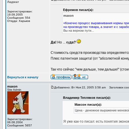
Лауреат
Ефремов писал(а):
Зарегистрирован:
19.09.2005
maxon
Сообщения: 554
Откуда: Харьков
«Конечно процесс выравнивания нормы при
на производство товара, а значит и с зараб
Вы на верном пути...
Да!
Но ... ку
да?
Стоимость средств производства определяется
Плюс патентная защита! (от "абсолютной конку
Так что сейчас "чем дальше, тем дальше!" (ст
Вернуться к началу
maxon
Добавлено: Вт Ноя 22, 2005 3:58 am
Заголовок сооб
Site Admin
Владимир Тепляков писал(а):
Максон писал(а):
Цена - денежное выражение меново
Зарегистрирован:
Я уже как-то писал: есть понятия экон
06.08.2004
Сообщения: 5657