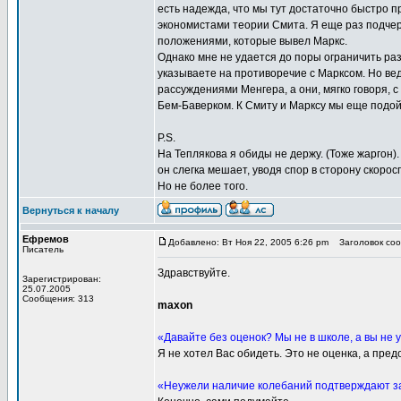
есть надежда, что мы тут достаточно быстро 
экономистами теории Смита. Я еще раз подчерк
положениями, которые вывел Маркс.
Однако мне не удается до поры ограничить раз
указываете на противоречие с Марксом. Но вед
рассуждениями Менгера, а они, мягко говоря, 
Бем-Баверком. К Смиту и Марксу мы еще подо
P.S.
На Теплякова я обиды не держу. (Тоже жаргон)
он слегка мешает, уводя спор в сторону скоро
Но не более того.
Вернуться к началу
Ефремов
Добавлено: Вт Ноя 22, 2005 6:26 pm
Заголовок сооб
Писатель
Здравствуйте.
Зарегистрирован:
25.07.2005
Сообщения: 313
maxon
«Давайте без оценок? Мы не в школе, а вы не 
Я не хотел Вас обидеть. Это не оценка, а пре
«Неужели наличие колебаний подтверждают за