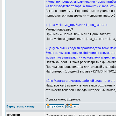
«Конечно процесс выравнивания нормы прибыл
на производство товара, а значит и с заработ
Вы на верном пути. Еще небольшое усилие и «
приподняться над времени – сиюминутных суб
«Цена = Норма_прибыли * Цена_затрат»
Можно поправлю?
Прибыль = Норма_прибыли * Цена_затрат;
Цена = Норма_прибыли * Цена_затрат + Цена
«Цену сырья и средств производства тоже мож
будет присутствовать коэффициент стоимости 
момент не учитывают ни основатели марксизм
Опять заносит... Стоит рассмотреть в динамик
Период воспроизводства длительный и колебан
Например, т. 1 отдел 2 в главе «КУПЛЯ И 
«Для Маркса стоимость рабочей силы - это ст
Надо все же Вам понять, что закон сохранени
стоимости товаров. Отсюда интересный вывод 
С уважением, Ефремов.
Вернуться к началу
Тепляков
Добавлено: Пн Ноя 21, 2005 7:43 pm
Заголовок сооб