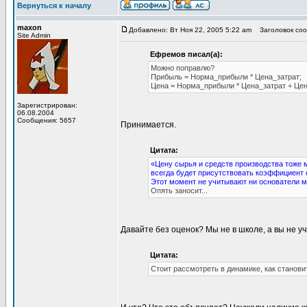
Вернуться к началу
maxon
Добавлено: Вт Ноя 22, 2005 5:22 am
Заголовок соо
Site Admin
Ефремов писал(а):
Можно поправлю?
Прибыль = Норма_прибыли * Цена_затрат;
Цена = Норма_прибыли * Цена_затрат + Цен
Зарегистрирован:
06.08.2004
Сообщения: 5657
Принимается.
Цитата:
«Цену сырья и средств производства тоже 
всегда будет присутствовать коэффициент 
Этот момент не учитывают ни основатели 
Опять заносит...
Давайте без оценок? Мы не в школе, а вы не у
Цитата:
Стоит рассмотреть в динамике, как станови