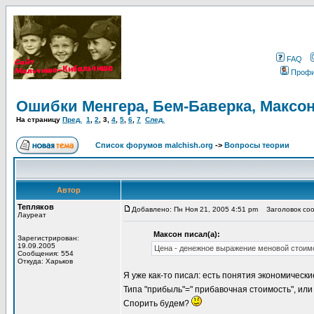
FAQ
Проф
Ошибки Менгера, Бем-Баверка, Максон
На страницу
Пред.
1
,
2
,
3
,
4
,
5
,
6
,
7
След.
Список форумов malchish.org
->
Вопросы теории
Автор
Тепляков
Добавлено: Пн Ноя 21, 2005 4:51 pm
Заголовок соо
Лауреат
Максон писал(а):
Зарегистрирован:
19.09.2005
Цена - денежное выражение меновой стоим
Сообщения: 554
Откуда: Харьков
Я уже как-то писал: есть понятия экономическ
Типа "прибыль"=" прибавочная стоимость", или 
Спорить будем?