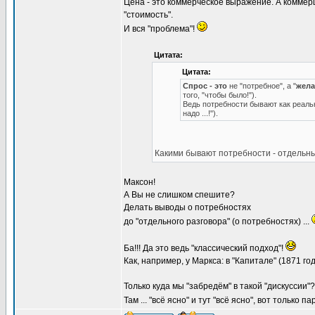
Цена - это коммерческое выражение. А коммерц
"стоимость".
И вся "проблема"!
Цитата:
Цитата:
Спрос - это
не "потребное", а "
жела
того, "чтобы было!").
Ведь потребности бывают как реаль
надо ...!").
Какими бывают потребности - отдельный
Максон!
А Вы не слишком спешите?
Делать выводы о потребностях
до "отдельного разговора" (о потребностях) ...
Ба!!! Да это ведь "классический подход"!
Как, например, у Маркса: в "Капитале" (1871 го
Только куда мы "забредём" в такой "дискуссии"?
Там ... "всё ясно" и тут "всё ясно", вот только