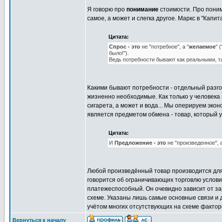
Я говорю про
понимание
стоимости. Про поним
самое, а может и слегка другое. Маркс в "Капит
Цитата:
Спрос - это
не "потребное", а "
желаемое
" 
было!").
Ведь потребности бывают как реальными, так
Какими бывают потребности - отдельный разго
жизненно необходимые. Как только у человека 
сигарета, а может и вода... Мы оперируем эко
является предметом обмена - товар, который 
Цитата:
И
Предложение - это
не "произведенное", а
Любой произведённый товар производится для 
говорится об ограничивающих торговлю условия
платежеспособный. Он очевидно зависит от зар
схеме. Указаны лишь самые основные связи и 
учётом многих отсутствующих на схеме фактор
Вернуться к началу