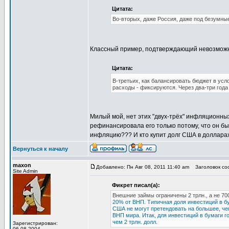
Цитата:
Во-вторых, даже Россия, даже под безумные
Классный пример, подтверждающий невозмож
Цитата:
В-третьих, как балансировать бюджет в ус
расходы - фиксируются. Через два-три года
Милый мой, нет этих "двух-трёх" инфляционны
рефинансировала его только потому, что он был
инфляцию??? И кто купит долг США в доллара
Вернуться к началу
maxon
Добавлено: Пн Авг 08, 2011 11:40 am
Заголовок соо
Site Admin
Фикрет писал(а):
Внешние займы ограничены 2 трлн., а не 700
20% от ВНП. Типичная доля инвестиций в б
США не могут претендовать на большее, че
ВНП мира. Итак, для инвестиций в бумаги го
чем 2 трлн. долл.
Зарегистрирован:
06.08.2004