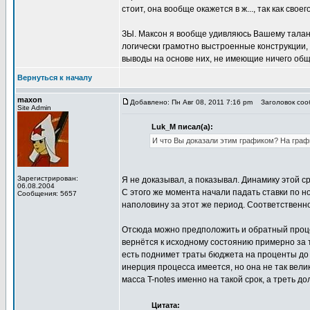
стоит, она вообще окажется в ж..., так как свое
ЗЫ. Максон я вообще удивляюсь Вашему талант
логически грамотно выстроенные конструкции
выводы на основе них, не имеющие ничего общ
Вернуться к началу
maxon
Добавлено: Пн Авг 08, 2011 7:16 pm
Заголовок соо
Site Admin
Luk_M писал(а):
И что Вы доказали этим графиком? На графи
Зарегистрирован:
Я не доказывал, а показывал. Динамику этой ср
06.08.2004
С этого же момента начали падать ставки по н
Сообщения: 5657
наполовину за этот же период. Соответственно
Отсюда можно предположить и обратный процесс
вернётся к исходному состоянию примерно за т
есть поднимет траты бюджета на проценты до 8
инерция процесса имеется, но она не так велик
масса T-notes именно на такой срок, а треть до
Цитата: