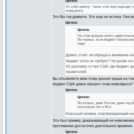
Цитата:
От себя замечу - запас этих мер подходит к
млрд долга.
Это Вы так думаете. Это еще не истина. Они вс
Цитата:
Цитата:
На этом форуме много удивительны
Во-первых, если бюджет сбалансиро
надо.
Думал, стоит ли обращать внимание на 
бюджет этого не требует? Ну разве что
Но разговор-то про США, где бюджет д
правителей.
Вы объявляете мою точку зрения чушью на том 
бюджет США давно прошел точку невозврата?
Цитата:
Цитата:
Во-вторых, даже Россия, даже под 
нескольких лет в 90-е.
Классный пример, подтверждающий не
Это был пример, доказывающий не невозможно
протяжении достаточно доительного времени. 
Цитата: