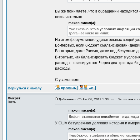
Вы же понимаете, что в обращении находится 
незначительно.
maxon писал(а):
Уже сказано, что
в условиях инфляции с
долга - её никто не купит.
На этом форуме много удивительных вещей уж
Во-первых, если бюджет сбалансирован (дефиц
Во-вторых, даже Россия, даже под безумные дв
В-третьих, как балансировать бюджет в услов
расходы - фиксируются. Через два-три года бю
расходы.
_________________
С уважением,
Вернуться к началу
Фикрет
Добавлено: Сб Авг 06, 2011 1:30 pm
Заголовок соо
Гость
maxon писал(а):
Дефолт становится
неизбежен
тогда, когда
У США безупречная долговая история и амери
maxon писал(а):
Неизбежность дефолта я объяснил ограниче
много раньше совсем по иным причинам - н