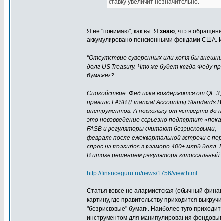
ставку увеличит незначительно.
Я не "понимаю", как вы. Я
знаю
, что в обращен
аккумулировано пенсионными фондами США. Им
"Отсутствие суверенных или хотя бы внешни
долг US Treasury. Что же будет когда Феду 
бумажек?
Спокойствие. Фед пока воздержится от QE 3,
правило FASB (Financial Accounting Standard
инструментов. А поскольку от четверти до 
это нововведение серьезно подпортит «пок
FASB и регуляторы считают безрисковыми, - а
феврале после ежеквартальной встречи с пер
спрос на treasuries в размере 400+ млрд дол
В итоге решением регулятора колоссальный п
http://financeguru.ru/news/1756/view.html
Статья вовсе не алармистская (обычный финан
картину, где правительству приходится выкруч
"безрисковые" бумаги. Наиболее туго приходи
инструментом для манипулирования фондовы