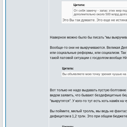
Цитата:
От себя замечу - запас этих мер по
дополнительно около 500 млрд долга
Это Вы так думаете. Это еще не истина
Наверное можно было бы писать "мы выкручив
Вообще-то они не выкручиваются. Великая Деп
или социальные реформы, или социализм. Так 
такой патовой ситуации с госдолгом вообще Н
Цитата:
Вы объявляете мою точку зрения чушью на 
Вот только не надо выдавать пустую болтовню 
видом заявить, что бывают бездефицитные бюдж
"выкрутятся". У кого-то тут есть хоть намёк на
Вы поймите, милый тролль, мы ведь не фантас
дефицитом в 1,2 трлн. Это при общем бюджете 
Цитата: