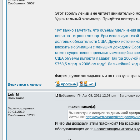
Сообщения: 5657
Этот тролль ленив и не читает внимательно м
Удивительный экземпляр. Придётся повторить
"Тут важно заметить, что объёмы увеличения
понятно - страны экспортёры используют свой
долговых обязательств США. Других источнико
вложить в облигации с меньшим доходом? Соо
может существенно превысить имеющийся средн
США объёмы импорта падают. Так "за 2007-ой 
$758,5 млрд. в 2006-ом году". Дальнейший ход
Фикрет, нужно заглядывать и на главную стран
Вернуться к началу
Luk_M
Добавлено: Пн Авг 08, 2011 12:08 pm
Заголовок со
Политолог
maxon писал(а):
Зарегистрирован:
30.04.2010
Вы никогда не следили за динамикой
средн
Сообщения: 1233
Источник:
http://www.treasurydirect.gov/govt
И что Вы доказали этим графиком? На графике
обслуживающих долг,
нарастающим итогом вну