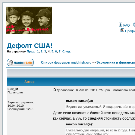
FAQ
Проф
Дефолт США!
На страницу
Пред.
1
,
2
,
3
,
4
,
5
,
6
,
7
След.
Список форумов malchish.org
->
Экономика и финансы
Автор
Luk_M
Добавлено: Пт Авг 05, 2011 7:53 pm
Заголовок сооб
Политолог
maxon писал(а):
Зарегистрирован:
30.04.2010
Видите ли, уважаемый. Я ведь речь вёл о ср
Сообщения: 1233
Даже если начиная с ближайшего понедельник
как сейчас, а 7%, то
средняя
стоимость обслужи
maxon писал(а):
Буквально две итерации, то есть 2 года. Нач
существующему дефициту!