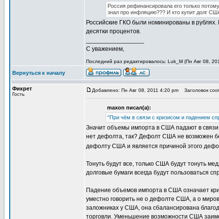
Россия рефинансировала его только потому,
знал про инфляцию??? И кто купит долг СШ
Российские ГКО были номинированы в рублях.
десятки процентов.
_________________
С уважением,
Последний раз редактировалось: Luk_M (Пн Авг 08, 201
Вернуться к началу
Фикрет
Добавлено: Пн Авг 08, 2011 4:20 pm
Заголовок соо
Гость
maxon писал(а):
"При чём в связи с кризисом и падением с
Значит объемы импорта в США падают в связи 
нет дефолта, так? Дефолт США не возможен бе
дефолту США и является причиной этого деф
Тонуть будут все, только США будут тонуть ме
долговые бумаги всегда будут пользоваться сп
Падение объемов импорта в США означает кри
уместно говорить не о дефолте США, а о миров
заложниках у США, она сбалансирована благо
торговли. Уменьшение возможности США заимст