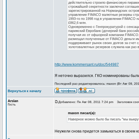
действительно строило финансовую пирамид
строжайшей секретности заключил соглашен
зарегистрированной на Нормандских остров
управление FIMACO валютные резервы стран
1993-го по 1998 год в управлении FIMACO н
£862,6 млн.
Одновременно с Генпрокуратурой с сенсац
парижский Евробанк (дочерний банк россий
получая их от офшорной компании FIMACO. 
размещал полученные от FIMACO деньги име
поддерживают рынок своих долгов за счет 
золотовалютных резервов служила как раз 
http://www.kommersant.ru/doc/544987
Я неточно выразился. ГКО номинированы были 
Последний раз редактировалось: maxon (Вт Авг 09, 201
Вернуться к началу
Arslan
Добавлено: Пн Авг 08, 2011 7:24 pm
Заголовок соо
Гость
maxon писал(а):
Наверное можно было бы писать "мы выкру
Неужели снова придется замыкаться в своем к