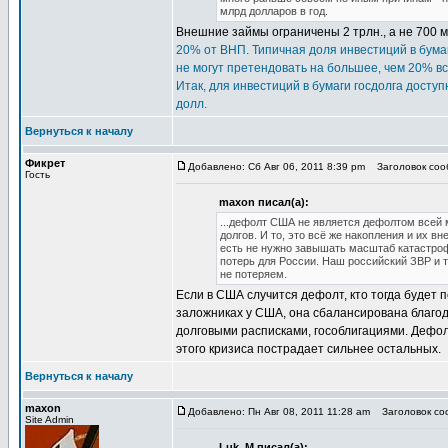
млрд долларов в год.
Внешние займы ограничены 2 трлн., а не 700 мл
20% от ВНП. Типичная доля инвестиций в бума
не могут претендовать на большее, чем 20% в
Итак, для инвестиций в бумаги госдолга доступ
долл.
Вернуться к началу
Фикрет
Добавлено: Сб Авг 06, 2011 8:39 pm
Заголовок соо
Гость
maxon писал(а):
...дефолт США не является дефолтом всей 
долгов. И то, это всё же накопления и их в
есть не нужно завышать масштаб катастроф
потерь для России. Наш российский ЗВР и т
не потеряем.
Если в США случится дефолт, кто тогда будет
заложниках у США, она сбалансирована благо
долговыми расписками, гособлигациями. Дефолт
этого кризиса пострадает сильнее остальных.
Вернуться к началу
maxon
Добавлено: Пн Авг 08, 2011 11:28 am
Заголовок соо
Site Admin
Luk_M писал(а):