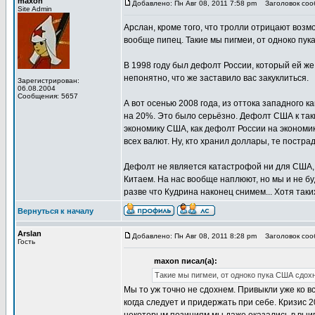
maxon
Добавлено: Пн Авг 08, 2011 7:58 pm
Заголовок соо
Site Admin
Арслан, кроме того, что тролли отрицают возм
вообще пипец. Такие мы пигмеи, от одноко пук
В 1998 году был дефолт России, который ей же
непонятно, что же заставило вас закуклиться.
Зарегистрирован:
06.08.2004
Сообщения: 5657
А вот осенью 2008 года, из оттока западного 
на 20%. Это было серьёзно. Дефолт США к таки
экономику США, как дефолт России на экономи
всех валют. Ну, кто хранил доллары, те постра
Дефолт не является катастрофой ни для США, н
Китаем. На нас вообще наплюют, но мы и не бу
разве что Кудрина наконец снимем... Хотя таки
Вернуться к началу
Arslan
Добавлено: Пн Авг 08, 2011 8:28 pm
Заголовок соо
Гость
maxon писал(а):
Такие мы пигмеи, от одноко пука США сдохн
Мы то уж точно не сдохнем. Привыкли уже ко в
когда следует и придержать при себе. Кризис 