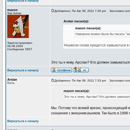
Вернуться к началу
maxon
Добавлено: Пн Авг 08, 2011 7:26 pm
Заголовок соо
Site Admin
Arslan писал(а):
maxon писал(а):
Наверное можно было бы писать "м
Зарегистрирован:
Неужели снова придется замыкаться в 
06.08.2004
Сообщения: 5657
Это ты к чему, Арслан? Кто должен замыкаться
Вернуться к началу
Arslan
Добавлено: Пн Авг 08, 2011 7:33 pm
Заголовок соо
Гость
maxon писал(а):
Это ты к чему, Арслан? Кто должен замыкат
Мы. Потому что всякий кризис, происходящий 
сношения с внешним рынком. Так было в 1998 го
Вернуться к началу