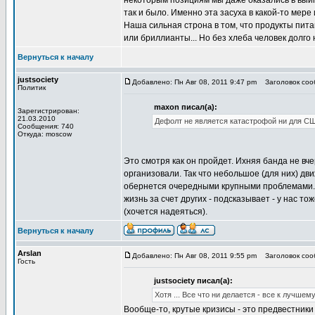
некоторым позициям мы даже оказались в выигр
так и было. Именно эта засуха в какой-то мере
Наша сильная строна в том, что продукты пита
или бриллианты... Но без хлеба человек долго 
Вернуться к началу
justsociety
Добавлено: Пн Авг 08, 2011 9:47 pm
Заголовок соо
Политик
maxon писал(а):
Зарегистрирован:
21.03.2010
Дефолт не является катастрофой ни для СШ
Сообщения: 740
Откуда: moscow
Это смотря как он пройдет. Ихняя банда не вче
организовали. Так что небольшое (для них) дви
обернется очередными крупными проблемами. К
жизнь за счет других - подсказывает - у нас тож
(хочется надеяться).
Вернуться к началу
Arslan
Добавлено: Пн Авг 08, 2011 9:55 pm
Заголовок соо
Гость
justsociety писал(а):
Хотя ... Все что ни делается - все к лучшем
Вообще-то, крутые кризисы - это предвестники