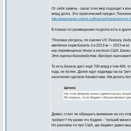
От себя замечу - запас этих мер подходит к ко
млрд долга. Это практический предел. Пенсио
http://www.begin-online.ru/finance/Soedinennym
В планах по размещению госдолга есть и друг
"Похожие ресурсы, по оценке US Treasury, да
введение норм Базель-3 в 2013-м — 2015-м г
как перемещение денег в госдолг США. Банки 
Это оценка Казначейства. Barclays оценивает
То есть Базель даст ещё 700 млрд к тем 400, 
года, не более. Далее идут надежды на на "рит
население сделали банкротами. Им делать боль
Цитата:
На этом форуме много удивительных вещей
Во-первых, если бюджет сбалансирован (де
Думал, стоит ли обращать внимание на эту откр
требует? Ну разве что Кудрин - "лучший минис
Но разговор-то про США, где бюджет давно вы