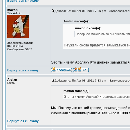
Вернуться к началу
maxon
Добавлено: Пн Авг 08, 2011 7:26 pm
Заголовок соо
Site Admin
Arslan писал(а):
maxon писал(а):
Наверное можно было бы писать "м
Зарегистрирован:
Неужели снова придется замыкаться в 
06.08.2004
Сообщения: 5657
Это ты к чему, Арслан? Кто должен замыкаться
Вернуться к началу
Arslan
Добавлено: Пн Авг 08, 2011 7:33 pm
Заголовок соо
Гость
maxon писал(а):
Это ты к чему, Арслан? Кто должен замыкат
Мы. Потому что всякий кризис, происходящий 
сношения с внешним рынком. Так было в 1998 го
Вернуться к началу