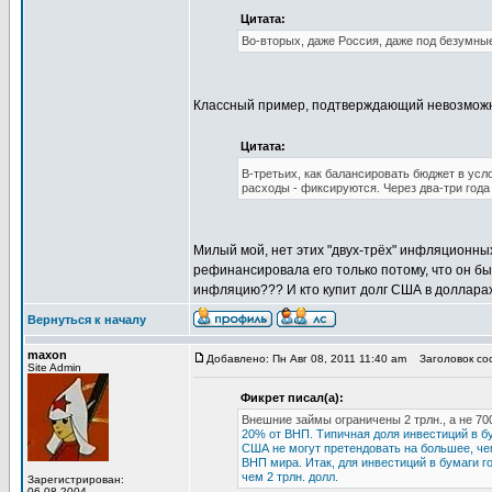
Цитата:
Во-вторых, даже Россия, даже под безумные
Классный пример, подтверждающий невозмож
Цитата:
В-третьих, как балансировать бюджет в ус
расходы - фиксируются. Через два-три года
Милый мой, нет этих "двух-трёх" инфляционны
рефинансировала его только потому, что он был
инфляцию??? И кто купит долг США в доллара
Вернуться к началу
maxon
Добавлено: Пн Авг 08, 2011 11:40 am
Заголовок соо
Site Admin
Фикрет писал(а):
Внешние займы ограничены 2 трлн., а не 700
20% от ВНП. Типичная доля инвестиций в б
США не могут претендовать на большее, че
ВНП мира. Итак, для инвестиций в бумаги го
чем 2 трлн. долл.
Зарегистрирован:
06.08.2004