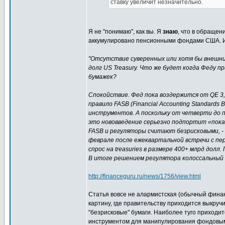
ставку увеличит незначительно.
Я не "понимаю", как вы. Я
знаю
, что в обращен
аккумулировано пенсионными фондами США. Им
"Отсутствие суверенных или хотя бы внешни
долг US Treasury. Что же будет когда Феду 
бумажек?
Спокойствие. Фед пока воздержится от QE 3,
правило FASB (Financial Accounting Standard
инструментов. А поскольку от четверти до 
это нововведение серьезно подпортит «пок
FASB и регуляторы считают безрисковыми, - а
феврале после ежеквартальной встречи с пер
спрос на treasuries в размере 400+ млрд дол
В итоге решением регулятора колоссальный п
http://financeguru.ru/news/1756/view.html
Статья вовсе не алармистская (обычный финан
картину, где правительству приходится выкруч
"безрисковые" бумаги. Наиболее туго приходи
инструментом для манипулирования фондовы