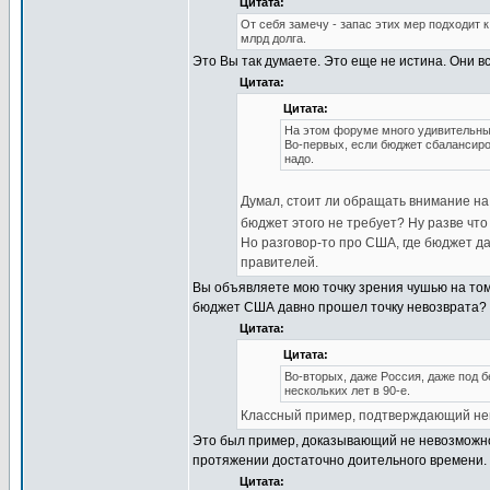
Цитата:
От себя замечу - запас этих мер подходит к
млрд долга.
Это Вы так думаете. Это еще не истина. Они вс
Цитата:
Цитата:
На этом форуме много удивительны
Во-первых, если бюджет сбалансиро
надо.
Думал, стоит ли обращать внимание на 
бюджет этого не требует? Ну разве что
Но разговор-то про США, где бюджет д
правителей.
Вы объявляете мою точку зрения чушью на том 
бюджет США давно прошел точку невозврата?
Цитата:
Цитата:
Во-вторых, даже Россия, даже под 
нескольких лет в 90-е.
Классный пример, подтверждающий не
Это был пример, доказывающий не невозможно
протяжении достаточно доительного времени. 
Цитата: