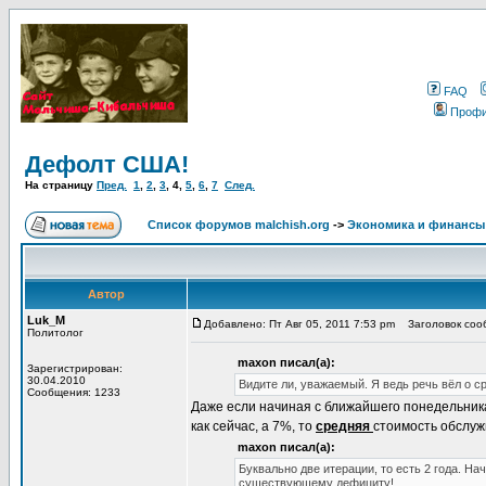
FAQ
Проф
Дефолт США!
На страницу
Пред.
1
,
2
,
3
,
4
,
5
,
6
,
7
След.
Список форумов malchish.org
->
Экономика и финансы
Автор
Luk_M
Добавлено: Пт Авг 05, 2011 7:53 pm
Заголовок сооб
Политолог
maxon писал(а):
Зарегистрирован:
30.04.2010
Видите ли, уважаемый. Я ведь речь вёл о ср
Сообщения: 1233
Даже если начиная с ближайшего понедельник
как сейчас, а 7%, то
средняя
стоимость обслужи
maxon писал(а):
Буквально две итерации, то есть 2 года. Нач
существующему дефициту!