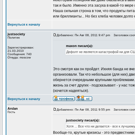
некоторым позициям мы даже оказались в выигр
так и было. Именно эта засуха в какой-то мере
Наша сильная строна в том, что продукты пита
или бриллианты... Но без хлеба человек долго 
Вернуться к началу
justsociety
Добавлено: Пн Авг 08, 2011 9:47 pm
Заголовок соо
Политик
maxon писал(а):
Зарегистрирован:
21.03.2010
Дефолт не является катастрофой ни для СШ
Сообщения: 740
Откуда: moscow
Это смотря как он пройдет. Ихняя банда не вче
организовали. Так что небольшое (для них) дви
обернется очередными крупными проблемами. К
жизнь за счет других - подсказывает - у нас тож
(хочется надеяться).
Вернуться к началу
Arslan
Добавлено: Пн Авг 08, 2011 9:55 pm
Заголовок соо
Гость
justsociety писал(а):
Хотя ... Все что ни делается - все к лучшем
Вообще-то, крутые кризисы - это предвестники