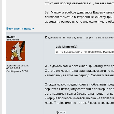
стоит, она вообще окажется в ж..., так как свое
ЗЫ. Максон я вообще удивляюсь Вашему талант
логически грамотно выстроенные конструкции
выводы на основе них, не имеющие ничего общ
Вернуться к началу
maxon
Добавлено: Пн Авг 08, 2011 7:16 pm
Заголовок соо
Site Admin
Luk_M писал(а):
И что Вы доказали этим графиком? На графи
Зарегистрирован:
Я не доказывал, а показывал. Динамику этой ср
06.08.2004
С этого же момента начали падать ставки по н
Сообщения: 5657
наполовину за этот же период. Соответственно
Отсюда можно предположить и обратный процесс
вернётся к исходному состоянию примерно за т
есть поднимет траты бюджета на проценты до 8
инерция процесса имеется, но она не так велик
масса T-notes именно на такой срок, а треть до
Цитата: