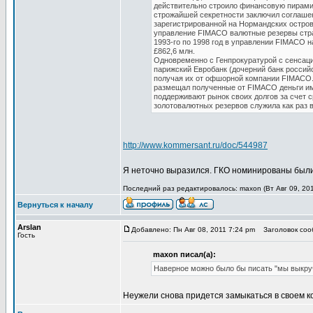
действительно строило финансовую пирамид
строжайшей секретности заключил соглашен
зарегистрированной на Нормандских остров
управление FIMACO валютные резервы стран
1993-го по 1998 год в управлении FIMACO н
£862,6 млн.
Одновременно с Генпрокуратурой с сенсац
парижский Евробанк (дочерний банк россий
получая их от офшорной компании FIMACO. 
размещал полученные от FIMACO деньги име
поддерживают рынок своих долгов за счет 
золотовалютных резервов служила как раз 
http://www.kommersant.ru/doc/544987
Я неточно выразился. ГКО номинированы были 
Последний раз редактировалось: maxon (Вт Авг 09, 201
Вернуться к началу
Arslan
Добавлено: Пн Авг 08, 2011 7:24 pm
Заголовок соо
Гость
maxon писал(а):
Наверное можно было бы писать "мы выкру
Неужели снова придется замыкаться в своем к