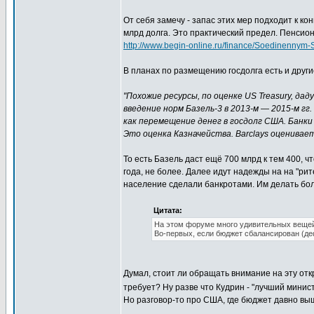
От себя замечу - запас этих мер подходит к ко
млрд долга. Это практический предел. Пенсио
http://www.begin-online.ru/finance/Soedinennym
В планах по размещению госдолга есть и друг
"Похожие ресурсы, по оценке US Treasury, да
введение норм Базель-3 в 2013-м — 2015-м г
как перемещение денег в госдолг США. Банки 
Это оценка Казначейства. Barclays оценивает
То есть Базель даст ещё 700 млрд к тем 400, 
года, не более. Далее идут надежды на на "рит
население сделали банкротами. Им делать боль
Цитата:
На этом форуме много удивительных вещей
Во-первых, если бюджет сбалансирован (де
Думал, стоит ли обращать внимание на эту откр
требует? Ну разве что Кудрин - "лучший минис
Но разговор-то про США, где бюджет давно вы