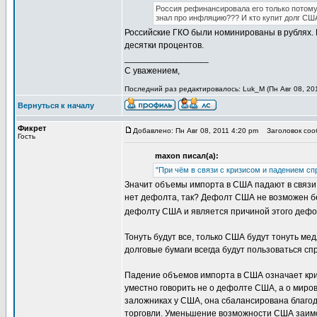
Россия рефинансировала его только потому,
знал про инфляцию??? И кто купит долг СШ
Российские ГКО были номинированы в рублях.
десятки процентов.
_________________
С уважением,
Последний раз редактировалось: Luk_M (Пн Авг 08, 201
Вернуться к началу
Фикрет
Добавлено: Пн Авг 08, 2011 4:20 pm
Заголовок соо
Гость
maxon писал(а):
"При чём в связи с кризисом и падением с
Значит объемы импорта в США падают в связи 
нет дефолта, так? Дефолт США не возможен бе
дефолту США и является причиной этого деф
Тонуть будут все, только США будут тонуть ме
долговые бумаги всегда будут пользоваться сп
Падение объемов импорта в США означает кри
уместно говорить не о дефолте США, а о миров
заложниках у США, она сбалансирована благо
торговли. Уменьшение возможности США заимст