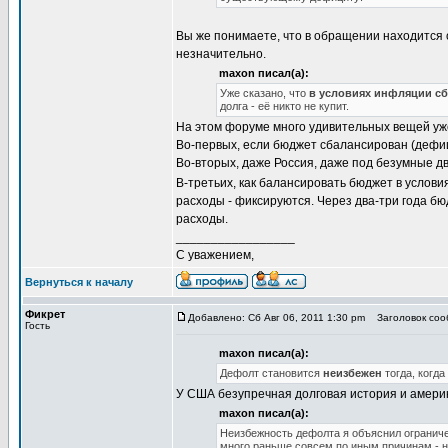
Вы же понимаете, что в обращении находится 
незначительно.
maxon писал(а):
Уже сказано, что
в условиях инфляции с
долга - её никто не купит.
На этом форуме много удивительных вещей уж
Во-первых, если бюджет сбалансирован (дефиц
Во-вторых, даже Россия, даже под безумные дв
В-третьих, как балансировать бюджет в услов
расходы - фиксируются. Через два-три года бю
расходы.
_________________
С уважением,
Вернуться к началу
Фикрет
Добавлено: Сб Авг 06, 2011 1:30 pm
Заголовок соо
Гость
maxon писал(а):
Дефолт становится
неизбежен
тогда, когда
У США безупречная долговая история и амери
maxon писал(а):
Неизбежность дефолта я объяснил ограниче
много раньше совсем по иным причинам - н