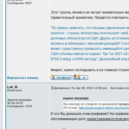
Сообщения: 5657
Этот тролль ленив и не читает внимательно м
Удивительный экземпляр. Придётся повторить
"Тут важно заметить, что объёмы увеличения
понятно - страны экспортёры используют свой
долговых обязательств США. Других источнико
вложить в облигации с меньшим доходом? Соо
может существенно превысить имеющийся средн
США объёмы импорта падают. Так "за 2007-ой 
$758,5 млрд. в 2006-ом году". Дальнейший ход
Фикрет, нужно заглядывать и на главную стран
Вернуться к началу
Luk_M
Добавлено: Пн Авг 08, 2011 12:08 pm
Заголовок со
Политолог
maxon писал(а):
Зарегистрирован:
30.04.2010
Вы никогда не следили за динамикой
средн
Сообщения: 1233
Источник:
http://www.treasurydirect.gov/govt
И что Вы доказали этим графиком? На графике
обслуживающих долг,
нарастающим итогом вну