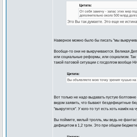
Цитата:
От себя замечу - запас этих мер по
дополнительно около 500 млрд долга
Это Вы так думаете. Это еще не истина
Наверное можно было бы писать "мы выкручив
Вообще-то они не выкручиваются. Великая Деп
или социальные реформы, или социализм. Так 
такой патовой ситуации с госдолгом вообще Н
Цитата:
Вы объявляете мою точку зрения чушью на 
Вот только не надо выдавать пустую болтовню 
видом заявить, что бывают бездефицитные бюдж
"выкрутятся". У кого-то тут есть хоть намёк на
Вы поймите, милый тролль, мы ведь не фантас
дефицитом в 1,2 трлн. Это при общем бюджете 
Цитата: