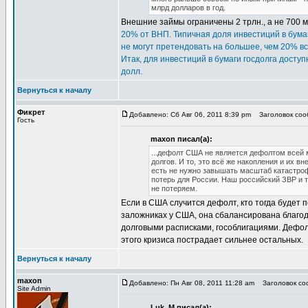
млрд долларов в год.
Внешние займы ограничены 2 трлн., а не 700 мл
20% от ВНП. Типичная доля инвестиций в бума
не могут претендовать на большее, чем 20% в
Итак, для инвестиций в бумаги госдолга доступ
долл.
Вернуться к началу
Фикрет
Добавлено: Сб Авг 06, 2011 8:39 pm
Заголовок соо
Гость
maxon писал(а):
...дефолт США не является дефолтом всей 
долгов. И то, это всё же накопления и их в
есть не нужно завышать масштаб катастроф
потерь для России. Наш российский ЗВР и т
не потеряем.
Если в США случится дефолт, кто тогда будет
заложниках у США, она сбалансирована благо
долговыми расписками, гособлигациями. Дефолт
этого кризиса пострадает сильнее остальных.
Вернуться к началу
maxon
Добавлено: Пн Авг 08, 2011 11:28 am
Заголовок соо
Site Admin
Luk_M писал(а):