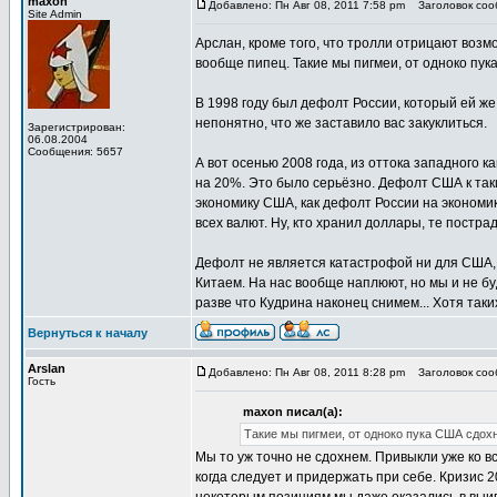
maxon
Добавлено: Пн Авг 08, 2011 7:58 pm
Заголовок соо
Site Admin
Арслан, кроме того, что тролли отрицают возм
вообще пипец. Такие мы пигмеи, от одноко пук
В 1998 году был дефолт России, который ей же
непонятно, что же заставило вас закуклиться.
Зарегистрирован:
06.08.2004
Сообщения: 5657
А вот осенью 2008 года, из оттока западного 
на 20%. Это было серьёзно. Дефолт США к таки
экономику США, как дефолт России на экономи
всех валют. Ну, кто хранил доллары, те постра
Дефолт не является катастрофой ни для США, н
Китаем. На нас вообще наплюют, но мы и не бу
разве что Кудрина наконец снимем... Хотя таки
Вернуться к началу
Arslan
Добавлено: Пн Авг 08, 2011 8:28 pm
Заголовок соо
Гость
maxon писал(а):
Такие мы пигмеи, от одноко пука США сдохн
Мы то уж точно не сдохнем. Привыкли уже ко в
когда следует и придержать при себе. Кризис 