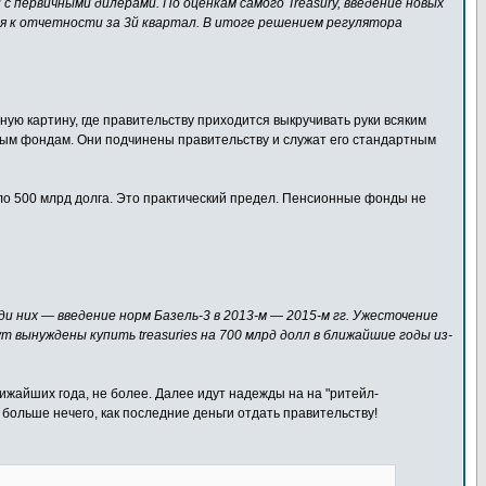
 с первичными дилерами. По оценкам самого Treasury, введение новых
ься к отчетности за 3й квартал. В итоге решением регулятора
ую картину, где правительству приходится выкручивать руки всяким
ным фондам. Они подчинены правительству и служат его стандартным
коло 500 млрд долга. Это практический предел. Пенсионные фонды не
еди них — введение норм Базель-3 в 2013-м — 2015-м гг. Ужесточение
 вынуждены купить treasuries на 700 млрд долл в ближайшие годы из-
лижайших года, не более. Далее идут надежды на на "ритейл-
 больше нечего, как последние деньги отдать правительству!