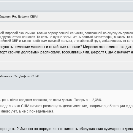
бщения: Re: Дефолт США!
й мировой экономики. Только определённой её части, завязанной на скупку американс
 других стран не несёт. То есть не нужно завышать масштаб катастрофы, в каком-то 
йский ЗВР и так не несёт нам никакой пользы, это мёртвый груз, избавившись от кот
 покупать немецкие машины и китайские тапочки? Мировая экономика находит
орт своими долговыми расписками, гособлигациями. Дефолт США означает нач
бщения: Re: Дефолт США!
 речь вёл о среднем проценте, по всем долгам. Теперь он - 2,38%:
недельника США начнет размещать десятилетние, например, облигации с дохо
много лет, а не с понедельника.
процента? Именно он определяет стоимость обслуживания суммарного долг