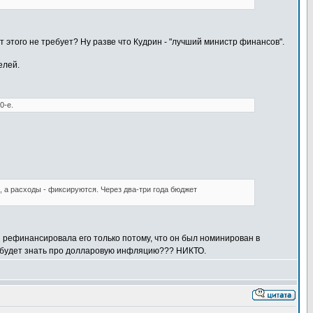
т этого не требует? Ну разве что Кудрин - "лучший министр финансов".
елей.
0-е.
 а расходы - фиксируются. Через два-три года бюджет
 рефинансировала его только потому, что он был номинирован в
ли будет знать про долларовую инфляцию??? НИКТО.