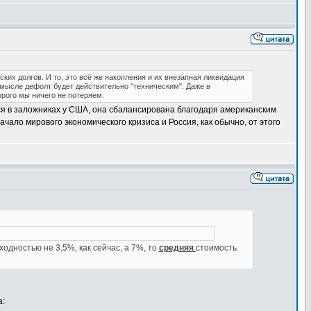
ких долгов. И то, это всё же накопления и их внезапная ликвидация
смысле дефолт будет действительно "техническим". Даже в
орого мы ничего не потеряем.
ся в заложниках у США, она сбалансирована благодаря американским
ало мирового экономического кризиса и Россия, как обычно, от этого
дностью не 3,5%, как сейчас, а 7%, то
средняя
стоимость
а: