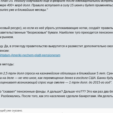
т план US Treasury озвучивало еще в феврале после ежеквартальной встречи
азмере 400+ млрд долл. Правило вступает в силу 15 июня и будет применят
suries уже в ближайшие месяцы."
овый ресурс), но если из неё убрать успокаивающие нотки, создаёт правильн
равительственные "безрисковые" бумаги. Наиболее туго приходится пенсион
м рынком.
онцу. Да, в этом году правительство выкрутится и разместит дополнительно о
енсии:
-Shtatam-Ameriki-nechem-platit-pensioneram
ие методы:
дут 2,5 трлн долл спроса на казначейские облигации в ближайшие 5 лет. Ср
на деле — не что иное, как перемещение денег в госдолг США. Банки будут
s оценивает возникающий спрос еще смелее — 1 трлн долл. до 2015-го год"
.
что "схавают" пенсионные фонды. А дальше? Дальше что??? Это как раз два б
. Разбежались. После того, как это население сделали банкротами. Им делать
щей уже сказано.