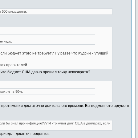
о 500 млрд долга.
е надо.
если бюджет этого не требует? Ну разве что Кудрин - "лучший
тах правителей.
, что бюджет США давно прошел точку невозврата?
их лет в 90-е.
а протяжении достаточно доительного времени. Вы подменяете аргумент
если бы знал про инфляцию??? И кто купит долг США в долларах, если
риоды - десятки процентов.