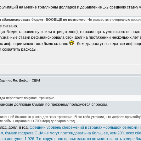
облигаций на многие триллионы долларов и добавление 1-2 среднюю ставку 
и сбалансировать бюджет ВООБЩЕ не возможно
. Не разместите очередную порцию 
е сказано.
ит бюджета равен нулю или отрицателен), то размещать уже ничего не надо
узначные ставки рефинансировала свой долг на протяжении нескольких лет в
иях инфляции мною тоже было сказано
. Доходы растут вследствие инфляци
и сократить расходы.
бщения: Re: Дефолт США!
огда перестают покупать трежерис.
канские долговые бумаги по прежнему пользуются спросом.
иченной ёмкостью рынка для этих трежерис. Я же тебе уточнил, что дефолт произойд
ие займы ограничены 700 млрд долларов в год.
рд. долл. в год.
Средний уровень сбережений в странах «большой семерки» 
м, бумаги госдолга США не могут претендовать на большее, чем 20% всех сб
лга доступно 1 926. Т.е. округленно правительство не может занять в мире бо