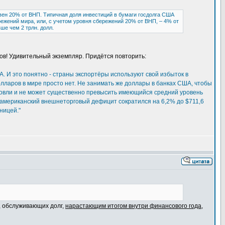
ен 20% от ВНП. Типичная доля инвестиций в бумаги госдолга США
ежений мира, или, с учетом уровня сбережений 20% от ВНП, – 4% от
ше чем 2 трлн. долл.
ов! Удивительный экземпляр. Придётся повторить:
 И это понятно - страны экспортёры используют свой избыток в
лларов в мире просто нет. Не занимать же доллары в банках США, чтобы
говли и не может существенно превысить имеющийся средний уровень
д американский внешнеторговый дефицит сократился на 6,2% до $711,6
ницей."
, обслуживающих долг,
нарастающим итогом внутри финансового года
,