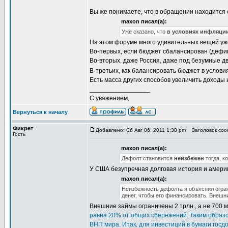
Вы же понимаете, что в обращении находится 
maxon писал(а):
Уже сказано, что
в условиях инфляци
На этом форуме много удивительных вещей уж
Во-первых, если бюджет сбалансирован (дефиц
Во-вторых, даже Россия, даже под безумные дв
В-третьих, как балансировать бюджет в услов
Есть масса других способов увеличить доходы 
_________________
С уважением,
Вернуться к началу
Фикрет
Добавлено: Сб Авг 06, 2011 1:30 pm
Заголовок соо
Гость
maxon писал(а):
Дефолт становится
неизбежен
тогда, к
У США безупречная долговая история и амери
maxon писал(а):
Неизбежность дефолта я объяснил огран
денег, чтобы его финансировать. Внешн
Внешние займы ограничены 2 трлн., а не 700 мл
равна 20% от общих сбережений. Таким образо
ВНП мира. Итак, для инвестиций в бумаги госдо