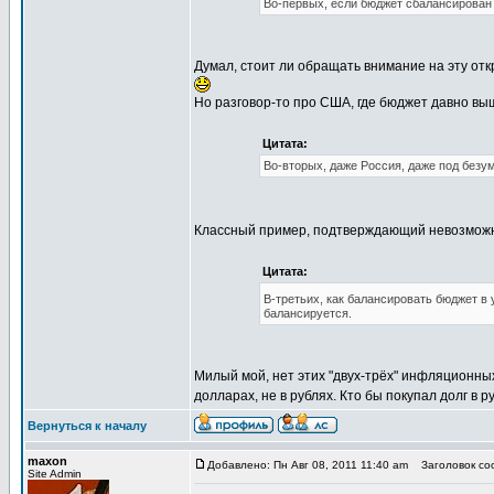
Во-первых, если бюджет сбалансирован 
Думал, стоит ли обращать внимание на эту откр
Но разговор-то про США, где бюджет давно вы
Цитата:
Во-вторых, даже Россия, даже под безу
Классный пример, подтверждающий невозмож
Цитата:
В-третьих, как балансировать бюджет в
балансируется.
Милый мой, нет этих "двух-трёх" инфляционны
долларах, не в рублях. Кто бы покупал долг в
Вернуться к началу
maxon
Добавлено: Пн Авг 08, 2011 11:40 am
Заголовок соо
Site Admin