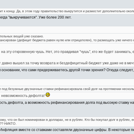
ит к концу. Да, в этом году правительство выкрутится и разместит дополнительно окол
егда "выкручиваются". Уже более 200 лет.
тельных вещей уже сказано.
ансирован (дефицит бюджета равен нулю или отрицателен), то размещать уже ничего н
на эту откровенную чушь. Нет, это правдивая "чушь", кто же будет занимать, 
т давно вышел за точку возврата и бездефицитный бюджет уже даже не в меч
 основании, что сами придерживаетесь другой точки зрения? Откуда следует
е под безумные двузначные ставки рефинансировала свой долг на протяжении нескольк
 невозможность дефолта!
сть дефолта, а возможность рефинансирования долга под высокую ставку н
му, что он был номинирован в долларах, не в рублях. Кто бы покупал долг в рублях, 
??? НИКТО.
Инфляция вместе со ставками составляли двузначные цифры. В некоторые пе