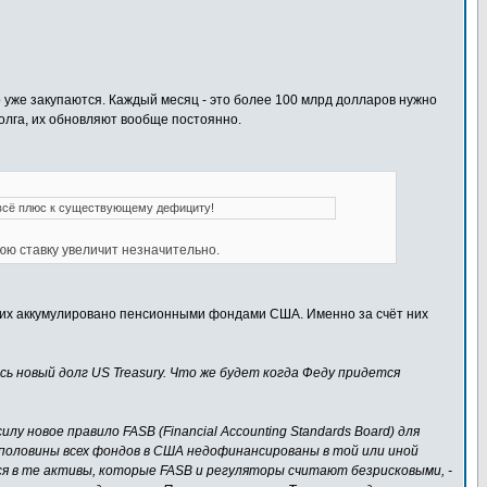
о уже закупаются. Каждый месяц - это более 100 млрд долларов нужно
олга, их обновляют вообще постоянно.
то всё плюс к существующему дефициту!
юю ставку увеличит незначительно.
 них аккумулировано пенсионными фондами США. Именно за счёт них
ь новый долг US Treasury. Что же будет когда Феду придется
у новое правило FASB (Financial Accounting Standards Board) для
 половины всех фондов в США недофинансированы в той или иной
 в те активы, которые FASB и регуляторы считают безрисковыми, -