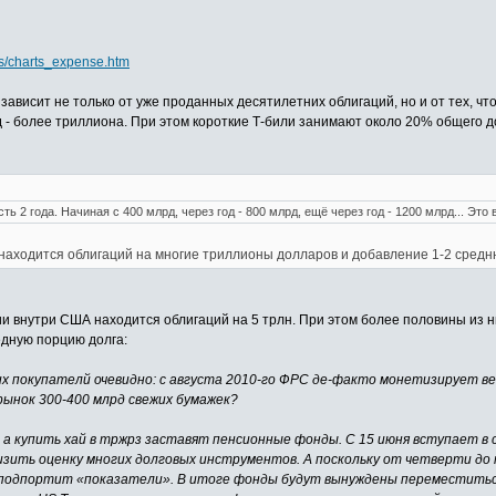
rts/charts_expense.htm
ависит не только от уже проданных десятилетних облигаций, но и от тех, чт
д - более триллиона. При этом короткие Т-били занимают около 20% общего д
сть 2 года. Начиная с 400 млрд, через год - 800 млрд, ещё через год - 1200 млрд... Э
находится облигаций на многие триллионы долларов и добавление 1-2 средн
нии внутри США находится облигаций на 5 трлн. При этом более половины из
едную порцию долга:
 покупателй очевидно: с августа 2010-го ФРС де-факто монетизирует вес
рынок 300-400 млрд свежих бумажек?
а купить хай в тржрз заставят пенсионные фонды. С 15 июня вступает в сил
изить оценку многих долговых инструментов. А поскольку от четверти до
 подпортит «показатели». В итоге фонды будут вынуждены переместиться