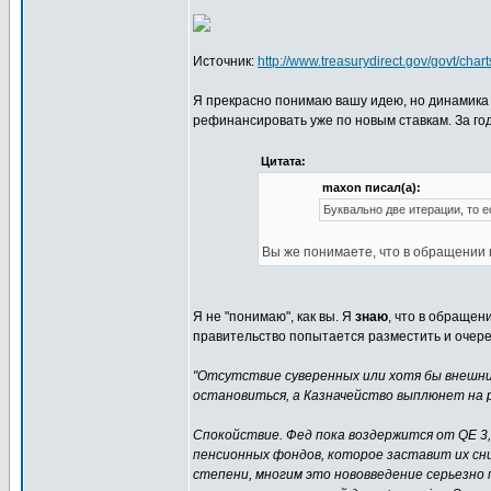
Источник:
http://www.treasurydirect.gov/govt/cha
Я прекрасно понимаю вашу идею, но динамика з
рефинансировать уже по новым ставкам. За го
Цитата:
maxon писал(а):
Буквально две итерации, то е
Вы же понимаете, что в обращении 
Я не "понимаю", как вы. Я
знаю
, что в обраще
правительство попытается разместить и очер
"Отсутствие суверенных или хотя бы внешних
остановиться, а Казначейство выплюнет на 
Спокойствие. Фед пока воздержится от QE 3, 
пенсионных фондов, которое заставит их сн
степени, многим это нововведение серьезно