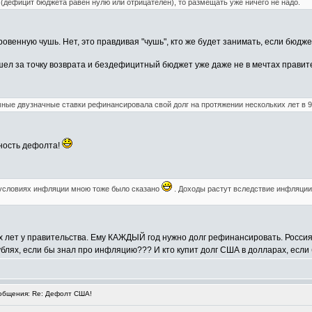
(дефицит бюджета равен нулю или отрицателен), то размещать уже ничего не надо.
овенную чушь. Нет, это правдивая "чушь", кто же будет занимать, если бюдже
шел за точку возврата и бездефицитный бюджет уже даже не в мечтах правит
мные двузначные ставки рефинансировала свой долг на протяжении нескольких лет в 9
ность дефолта!
 условиях инфляции мною тоже было сказано
. Доходы растут вследствие инфляции,
х лет у правительства. Ему КАЖДЫЙ год нужно долг рефинансировать. Россия
 рублях, если бы знал про инфляцию??? И кто купит долг США в долларах, ес
бщения: Re: Дефолт США!