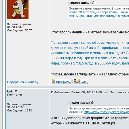
Фикрет писал(а):
Внешние займы ограничены 2 трлн., а не 
равна 20% от общих сбережений. Таким 
ВНП мира. Итак, для инвестиций в бумаг
Зарегистрирован:
06.08.2004
Сообщения: 5657
Этот тролль ленив и не читает внимательно м
"Тут важно заметить, что объёмы увеличения 
долларах, полученный за счёт профицита внеш
их вложить в облигации с меньшим доходом? 
600-700 млрд в год. При чём в связи с кризис
млрд. против $758,5 млрд. в 2006-ом году". Д
Фикрет, нужно заглядывать и на главную стран
Вернуться к началу
Luk_M
Добавлено: Пн Авг 08, 2011 12:08 pm
Заголовок со
Политолог
maxon писал(а):
Зарегистрирован:
30.04.2010
Вы никогда не следили за динамикой
ср
Сообщения: 1233
Источник:
http://www.treasurydirect.gov/
И что Вы доказали этим графиком? На графике
который начинается в США 01 октября.