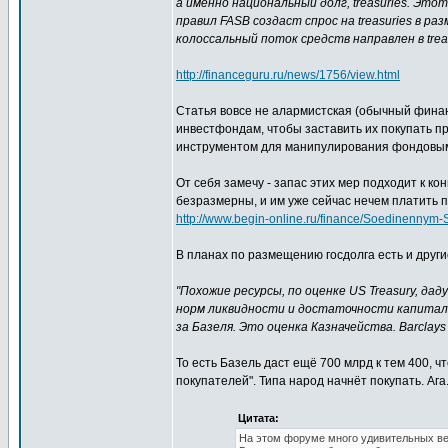
а именно национальный долг, treasuries. Это
правил FASB создаст спрос на treasuries в р
колоссальный поток средств направлен в trea
http://financeguru.ru/news/1756/view.html
Статья вовсе не алармистская (обычный финанс
инвестфондам, чтобы заставить их покупать п
инструментом для манипулирования фондовы
От себя замечу - запас этих мер подходит к к
безразмерны, и им уже сейчас нечем платить п
http://www.begin-online.ru/finance/Soedinennym
В планах по размещению госдолга есть и друг
"Похожие ресурсы, по оценке US Treasury, да
норм ликвидности и достаточности капитала 
за Базеля. Это оценка Казначейства. Barclay
То есть Базель даст ещё 700 млрд к тем 400, 
покупателей". Типа народ начнёт покупать. Ага
Цитата:
На этом форуме много удивительных ве