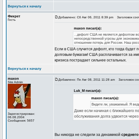
Вернуться к началу
Фикрет
Добавлено: Сб Авг 06, 2011 8:39 pm
Заголовок соо
Гость
maxon писал(а):
...дефолт США не является дефолтом все
непосредственной угрозы для экономики
отношении потерь для России. Наш росси
Если в США случится дефолт, кто тогда будет
долговым бумагам! США расплачивается за имп
кризиса пострадает сильнее остальных.
Вернуться к началу
maxon
Добавлено: Пн Авг 08, 2011 11:28 am
Заголовок соо
Site Admin
Luk_M писал(а):
maxon писал(а):
Видите ли, уважаемый. Я ведь
Даже если начиная с ближайшего по
Зарегистрирован:
обслуживания долга удвоится через 
06.08.2004
Сообщения: 5657
Вы никогда не следили за динамикой
среднего