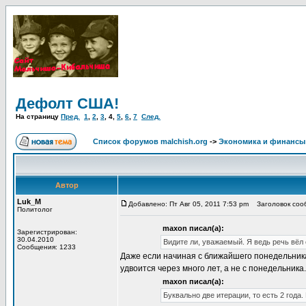
Дефолт США!
На страницу
Пред.
1
,
2
,
3
,
4
,
5
,
6
,
7
След.
Список форумов malchish.org
->
Экономика и финансы
Автор
Luk_M
Добавлено: Пт Авг 05, 2011 7:53 pm
Заголовок сооб
Политолог
maxon писал(а):
Зарегистрирован:
30.04.2010
Видите ли, уважаемый. Я ведь речь вёл 
Сообщения: 1233
Даже если начиная с ближайшего понедельника
удвоится через много лет, а не с понедельника.
maxon писал(а):
Буквально две итерации, то есть 2 года.