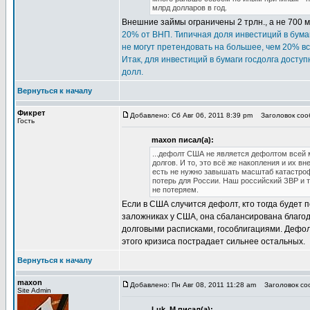
млрд долларов в год.
Внешние займы ограничены 2 трлн., а не 700 мл
20% от ВНП. Типичная доля инвестиций в бума
не могут претендовать на большее, чем 20% в
Итак, для инвестиций в бумаги госдолга доступ
долл.
Вернуться к началу
Фикрет
Добавлено: Сб Авг 06, 2011 8:39 pm
Заголовок соо
Гость
maxon писал(а):
...дефолт США не является дефолтом всей 
долгов. И то, это всё же накопления и их в
есть не нужно завышать масштаб катастроф
потерь для России. Наш российский ЗВР и т
не потеряем.
Если в США случится дефолт, кто тогда будет
заложниках у США, она сбалансирована благо
долговыми расписками, гособлигациями. Дефолт
этого кризиса пострадает сильнее остальных.
Вернуться к началу
maxon
Добавлено: Пн Авг 08, 2011 11:28 am
Заголовок соо
Site Admin
Luk_M писал(а):