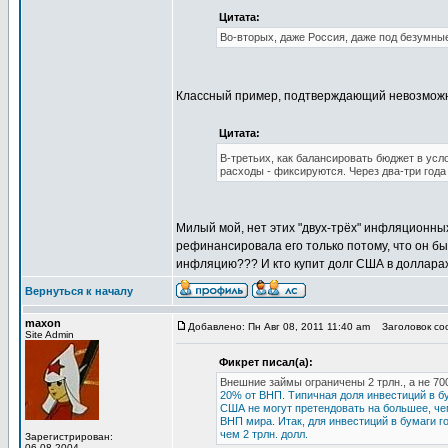
Цитата:
Во-вторых, даже Россия, даже под безумные
Классный пример, подтверждающий невозмож
Цитата:
В-третьих, как балансировать бюджет в ус
расходы - фиксируются. Через два-три года
Милый мой, нет этих "двух-трёх" инфляционны
рефинансировала его только потому, что он был
инфляцию??? И кто купит долг США в доллара
Вернуться к началу
maxon
Добавлено: Пн Авг 08, 2011 11:40 am
Заголовок соо
Site Admin
Фикрет писал(а):
Внешние займы ограничены 2 трлн., а не 700
20% от ВНП. Типичная доля инвестиций в б
США не могут претендовать на большее, че
ВНП мира. Итак, для инвестиций в бумаги го
чем 2 трлн. долл.
Зарегистрирован:
06.08.2004