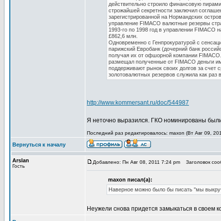
действительно строило финансовую пирамид
строжайшей секретности заключил соглашен
зарегистрированной на Нормандских остров
управление FIMACO валютные резервы стран
1993-го по 1998 год в управлении FIMACO н
£862,6 млн.
Одновременно с Генпрокуратурой с сенсац
парижский Евробанк (дочерний банк россий
получая их от офшорной компании FIMACO. 
размещал полученные от FIMACO деньги име
поддерживают рынок своих долгов за счет 
золотовалютных резервов служила как раз 
http://www.kommersant.ru/doc/544987
Я неточно выразился. ГКО номинированы были 
Последний раз редактировалось: maxon (Вт Авг 09, 201
Вернуться к началу
Arslan
Добавлено: Пн Авг 08, 2011 7:24 pm
Заголовок соо
Гость
maxon писал(а):
Наверное можно было бы писать "мы выкру
Неужели снова придется замыкаться в своем к