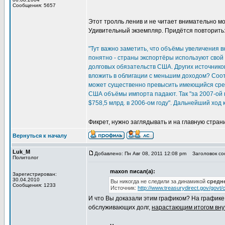
Сообщения: 5657
Этот тролль ленив и не читает внимательно м
Удивительный экземпляр. Придётся повторить
"Тут важно заметить, что объёмы увеличения
понятно - страны экспортёры используют свой
долговых обязательств США. Других источнико
вложить в облигации с меньшим доходом? Соо
может существенно превысить имеющийся средн
США объёмы импорта падают. Так "за 2007-ой 
$758,5 млрд. в 2006-ом году". Дальнейший ход
Фикрет, нужно заглядывать и на главную стран
Вернуться к началу
Luk_M
Добавлено: Пн Авг 08, 2011 12:08 pm
Заголовок со
Политолог
maxon писал(а):
Зарегистрирован:
30.04.2010
Вы никогда не следили за динамикой
средн
Сообщения: 1233
Источник:
http://www.treasurydirect.gov/govt
И что Вы доказали этим графиком? На графике
обслуживающих долг,
нарастающим итогом вну