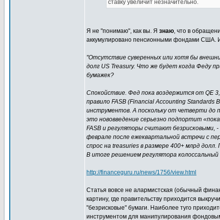
ставку увеличит незначительно.
Я не "понимаю", как вы. Я
знаю
, что в обращен
аккумулировано пенсионными фондами США. Им
"Отсутствие суверенных или хотя бы внешни
долг US Treasury. Что же будет когда Феду 
бумажек?
Спокойствие. Фед пока воздержится от QE 3,
правило FASB (Financial Accounting Standard
инструментов. А поскольку от четверти до 
это нововведение серьезно подпортит «пок
FASB и регуляторы считают безрисковыми, - а
феврале после ежеквартальной встречи с пер
спрос на treasuries в размере 400+ млрд дол
В итоге решением регулятора колоссальный п
http://financeguru.ru/news/1756/view.html
Статья вовсе не алармистская (обычный финан
картину, где правительству приходится выкруч
"безрисковые" бумаги. Наиболее туго приходи
инструментом для манипулирования фондовы