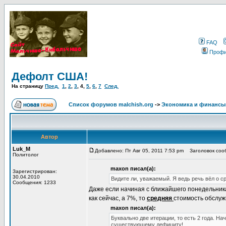
FAQ
Проф
Дефолт США!
На страницу
Пред.
1
,
2
,
3
,
4
,
5
,
6
,
7
След.
Список форумов malchish.org
->
Экономика и финансы
Автор
Luk_M
Добавлено: Пт Авг 05, 2011 7:53 pm
Заголовок сооб
Политолог
maxon писал(а):
Зарегистрирован:
30.04.2010
Видите ли, уважаемый. Я ведь речь вёл о ср
Сообщения: 1233
Даже если начиная с ближайшего понедельник
как сейчас, а 7%, то
средняя
стоимость обслужи
maxon писал(а):
Буквально две итерации, то есть 2 года. Нач
существующему дефициту!