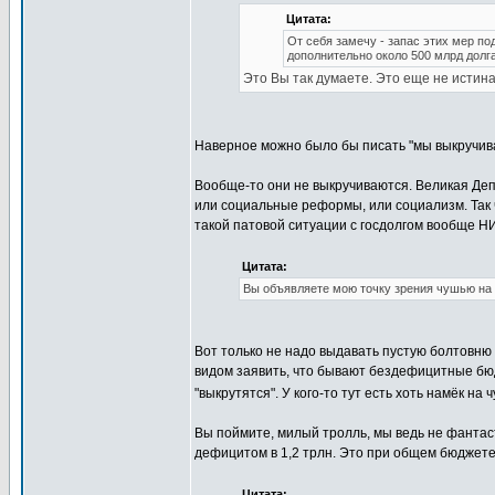
Цитата:
От себя замечу - запас этих мер по
дополнительно около 500 млрд долга
Это Вы так думаете. Это еще не истина
Наверное можно было бы писать "мы выкручив
Вообще-то они не выкручиваются. Великая Деп
или социальные реформы, или социализм. Так 
такой патовой ситуации с госдолгом вообще Н
Цитата:
Вы объявляете мою точку зрения чушью на 
Вот только не надо выдавать пустую болтовню 
видом заявить, что бывают бездефицитные бюдж
"выкрутятся". У кого-то тут есть хоть намёк на
Вы поймите, милый тролль, мы ведь не фантас
дефицитом в 1,2 трлн. Это при общем бюджете 
Цитата: