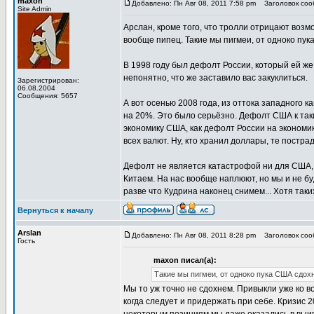
maxon
Добавлено: Пн Авг 08, 2011 7:58 pm
Заголовок соо
Site Admin
Арслан, кроме того, что тролли отрицают возм
вообще пипец. Такие мы пигмеи, от одноко пук
В 1998 году был дефолт России, который ей же
непонятно, что же заставило вас закуклиться.
Зарегистрирован:
06.08.2004
Сообщения: 5657
А вот осенью 2008 года, из оттока западного 
на 20%. Это было серьёзно. Дефолт США к таки
экономику США, как дефолт России на экономи
всех валют. Ну, кто хранил доллары, те постра
Дефолт не является катастрофой ни для США, н
Китаем. На нас вообще наплюют, но мы и не бу
разве что Кудрина наконец снимем... Хотя таки
Вернуться к началу
Arslan
Добавлено: Пн Авг 08, 2011 8:28 pm
Заголовок соо
Гость
maxon писал(а):
Такие мы пигмеи, от одноко пука США сдохн
Мы то уж точно не сдохнем. Привыкли уже ко в
когда следует и придержать при себе. Кризис 