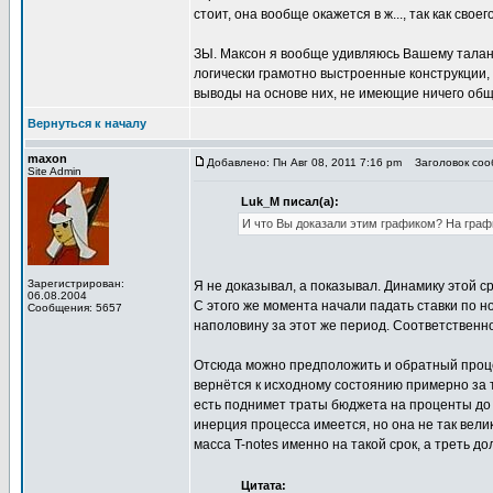
стоит, она вообще окажется в ж..., так как свое
ЗЫ. Максон я вообще удивляюсь Вашему талант
логически грамотно выстроенные конструкции
выводы на основе них, не имеющие ничего общ
Вернуться к началу
maxon
Добавлено: Пн Авг 08, 2011 7:16 pm
Заголовок соо
Site Admin
Luk_M писал(а):
И что Вы доказали этим графиком? На графи
Зарегистрирован:
Я не доказывал, а показывал. Динамику этой ср
06.08.2004
С этого же момента начали падать ставки по н
Сообщения: 5657
наполовину за этот же период. Соответственно
Отсюда можно предположить и обратный процесс
вернётся к исходному состоянию примерно за т
есть поднимет траты бюджета на проценты до 8
инерция процесса имеется, но она не так велик
масса T-notes именно на такой срок, а треть до
Цитата: