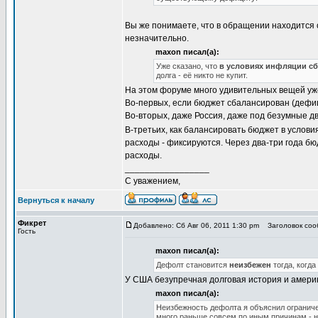
Вы же понимаете, что в обращении находится 
незначительно.
maxon писал(а):
Уже сказано, что
в условиях инфляции с
долга - её никто не купит.
На этом форуме много удивительных вещей уж
Во-первых, если бюджет сбалансирован (дефиц
Во-вторых, даже Россия, даже под безумные дв
В-третьих, как балансировать бюджет в услов
расходы - фиксируются. Через два-три года бю
расходы.
_________________
С уважением,
Вернуться к началу
Фикрет
Добавлено: Сб Авг 06, 2011 1:30 pm
Заголовок соо
Гость
maxon писал(а):
Дефолт становится
неизбежен
тогда, когда
У США безупречная долговая история и амери
maxon писал(а):
Неизбежность дефолта я объяснил ограниче
много раньше совсем по иным причинам - н