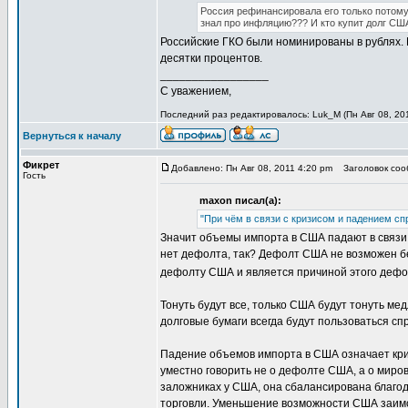
Россия рефинансировала его только потому,
знал про инфляцию??? И кто купит долг СШ
Российские ГКО были номинированы в рублях.
десятки процентов.
_________________
С уважением,
Последний раз редактировалось: Luk_M (Пн Авг 08, 201
Вернуться к началу
Фикрет
Добавлено: Пн Авг 08, 2011 4:20 pm
Заголовок соо
Гость
maxon писал(а):
"При чём в связи с кризисом и падением с
Значит объемы импорта в США падают в связи 
нет дефолта, так? Дефолт США не возможен бе
дефолту США и является причиной этого деф
Тонуть будут все, только США будут тонуть ме
долговые бумаги всегда будут пользоваться сп
Падение объемов импорта в США означает кри
уместно говорить не о дефолте США, а о миров
заложниках у США, она сбалансирована благо
торговли. Уменьшение возможности США заимст