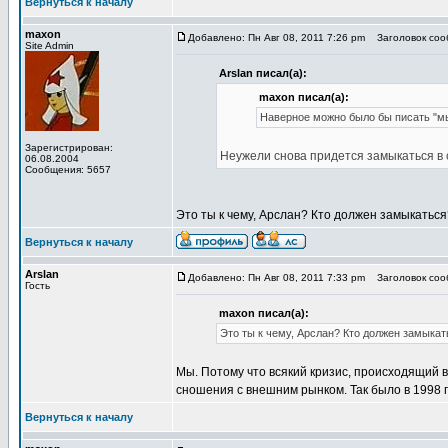
Вернуться к началу
maxon
Добавлено: Пн Авг 08, 2011 7:26 pm
Заголовок соо
Site Admin
Arslan писал(а):
maxon писал(а):
Наверное можно было бы писать "м
Зарегистрирован:
Неужели снова придется замыкаться в 
06.08.2004
Сообщения: 5657
Это ты к чему, Арслан? Кто должен замыкаться
Вернуться к началу
Arslan
Добавлено: Пн Авг 08, 2011 7:33 pm
Заголовок соо
Гость
maxon писал(а):
Это ты к чему, Арслан? Кто должен замыкат
Мы. Потому что всякий кризис, происходящий 
сношения с внешним рынком. Так было в 1998 го
Вернуться к началу