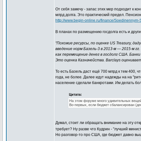
От себя замечу - запас этих мер подходит к ко
млрд долга. Это практический предел. Пенсио
http://www.begin-online.ru/finance/Soedinennym
В планах по размещению госдолга есть и друг
"Похожие ресурсы, по оценке US Treasury, да
введение норм Базель-3 в 2013-м — 2015-м г
как перемещение денег в госдолг США. Банки 
Это оценка Казначейства. Barclays оценивает
То есть Базель даст ещё 700 млрд к тем 400, 
года, не более. Далее идут надежды на на "рит
население сделали банкротами. Им делать боль
Цитата:
На этом форуме много удивительных вещей
Во-первых, если бюджет сбалансирован (де
Думал, стоит ли обращать внимание на эту откр
требует? Ну разве что Кудрин - "лучший минис
Но разговор-то про США, где бюджет давно вы