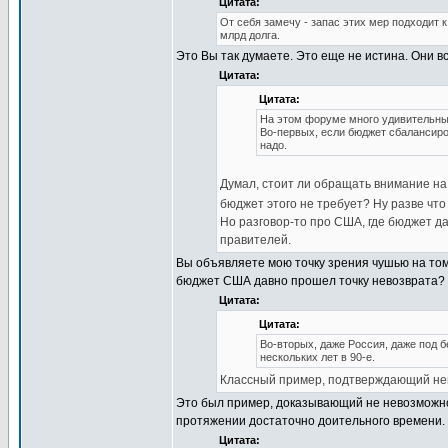
Цитата:
От себя замечу - запас этих мер подходит к
млрд долга.
Это Вы так думаете. Это еще не истина. Они вс
Цитата:
Цитата:
На этом форуме много удивительны
Во-первых, если бюджет сбалансиро
надо.
Думал, стоит ли обращать внимание на 
бюджет этого не требует? Ну разве что
Но разговор-то про США, где бюджет д
правителей.
Вы объявляете мою точку зрения чушью на том 
бюджет США давно прошел точку невозврата?
Цитата:
Цитата:
Во-вторых, даже Россия, даже под 
нескольких лет в 90-е.
Классный пример, подтверждающий не
Это был пример, доказывающий не невозможно
протяжении достаточно доительного времени. 
Цитата: