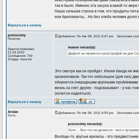
некоторым позициям мы даже оказались в выигр
так и было. Именно эта засуха в какой-то мере
Наша сильная строна в том, что продукты пита
или бриллианты... Но без хлеба человек долго 
Вернуться к началу
justsociety
Добавлено: Пн Авг 08, 2011 9:47 pm
Заголовок соо
Политик
maxon писал(а):
Зарегистрирован:
21.03.2010
Дефолт не является катастрофой ни для СШ
Сообщения: 740
Откуда: moscow
Это смотря как он пройдет. Ихняя банда не вче
организовали. Так что небольшое (для них) дви
обернется очередными крупными проблемами. К
жизнь за счет других - подсказывает - у нас тож
(хочется надеяться).
Вернуться к началу
Arslan
Добавлено: Пн Авг 08, 2011 9:55 pm
Заголовок соо
Гость
justsociety писал(а):
Хотя ... Все что ни делается - все к лучшем
Вообще-то, крутые кризисы - это предвестники