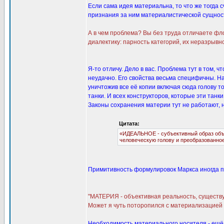
Если сама идея материальна, то что же тогда
признания за ним материалистической сущности 
А в чем проблема? Вы без труда отличаете фл
диалектику: парность категорий, их неразрывн
Я-то отличу. Дело в вас. Проблема тут в том,
неудачно. Его свойства весьма специфичны. Н
уничтожив все её копии включая сюда голову т
танки. И всех конструкторов, которые эти танк
Законы сохранения материи тут не работают, н
Цитата:
«ИДЕАЛЬНОЕ - субъективный образ объек
человеческую голову и преобразованное в 
Примитивность формулировок Маркса иногда п
"МАТЕРИЯ - объективная реальность, существу
Может я чуть поторопился с материализацией 
Необходимость материального носителя - ещё 