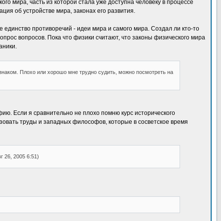
го мира, часть из которой стала уже доступна человеку в процессе
ия об устройстве мира, законах его развития.
е единство противоречий - идеи мира и самого мира. Создал ли кто-то
вопрос вопросов. Пока что физики считают, что законы физического мира
аники.
 знаком. Плохо или хорошо мне трудно судить, можно посмотреть на
фию. Если я сравнительно не плохо помню курс исторического
ьзовать труды и западных философов, которые в сосветское время
 26, 2005 6:51)