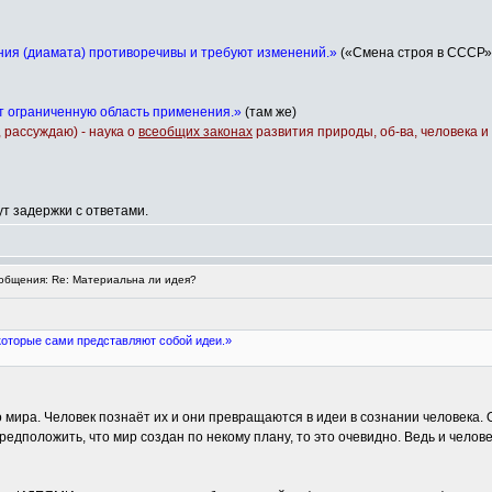
ния (диамата) противоречивы и требуют изменений.»
(«Смена строя в СССР» А
 ограниченную область применения.»
(там же)
 рассуждаю) - наука о
всеобщих законах
развития природы, об-ва, человека 
т задержки с ответами.
бщения: Re: Материальна ли идея?
которые сами представляют собой идеи.»
 мира. Человек познаёт их и они превращаются в идеи в сознании человека. 
редположить, что мир создан по некому плану, то это очевидно. Ведь и челов