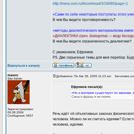
http://mera.com.ru/forum/read/3/16690/page=1
«Сами по себе некоторые постулаты этого уче
В чем Вы видите противоречивость?
«методы диалектического материализма имеют
«ДИАЛЕКТИКА (греч. dialegomai — веду беседу,
В чем Вы видите ограниченность диалектики?
С уважением, Ефремов.
PS. Две серьезные темы для мня перебор. Буду
Вернуться к началу
maxon
Добавлено: Пн Авг 29, 2005 11:13 am
Заголовок соо
Site Admin
Ефремов писал(а):
«Но и материя существует по законам, 
Смысл фразы я не понял.
Зарегистрирован:
06.08.2004
Речь идёт об объективных законах физического
Сообщения: 5657
человека. Можно ли их считать идеями? Если п
человека, идеями.