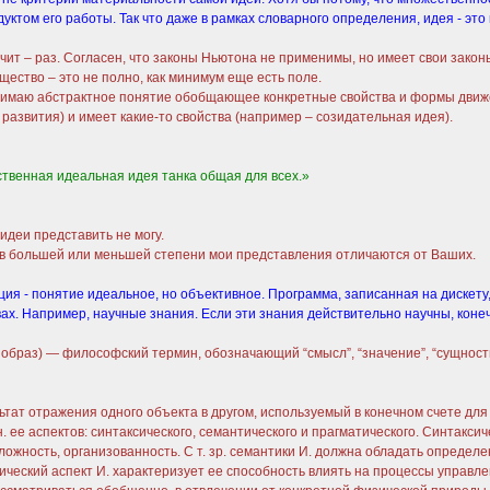
уктом его работы. Так что даже в рамках словарного определения, идея - это
т – раз. Согласен, что законы Ньютона не применимы, но имеет свои законы: 
ество – это не полно, как минимум еще есть поле.
имаю абстрактное понятие обобщающее конкретные свойства и формы движе
развития) и имеет какие-то свойства (например – созидательная идея).
ственная идеальная идея танка общая для всех.»
идеи представить не могу.
 в большей или меньшей степени мои представления отличаются от Ваших.
ция - понятие идеальное, но объективное. Программа, записанная на дискету,
вах. Например, научные знания. Если эти знания действительно научны, коне
о”, образ) — философский термин, обозначающий “смысл”, “значение”, “сущно
 отражения одного объекта в другом, используемый в конечном счете для
 ее аспектов: синтаксического, семантического и прагматического. Синтакси
 сложность, организованность. С т. зр. семантики И. должна обладать опреде
ический аспект И. характеризует ее способность влиять на процессы управлен