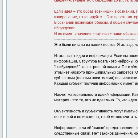
сведения, знание, но с середины 20 в. стала
Если идея – это образ возникший в сознании,
копирование, то копируйте… Это просто матер
В сознании возникают образы. В общем случае
обсуждение.
И не имеет значение «научные» наши образы и
------------------------------------------------------------------
Это были цитаты из наших постов. Я их выде
Итак насчёт идеи и информации. Если вы посмо
информации. Структура мозга - это нейроны, 
"возбуждений" в электронной памяти. Так в чё
этом нет каких-то принципиальных запретов. 
субъектами (живыми носителями) она искажает
Каждый субъект получив информацию имеет ис
Насчёт материальности идеи/информации. Как 
материя - это то, что не идеально. То, что ид
Объективность и субъективность могут иметь 
носителей и не искажена, то её можно считать
Информация, или её "живое" представление - 
следственные связи. Нет законов движения, н