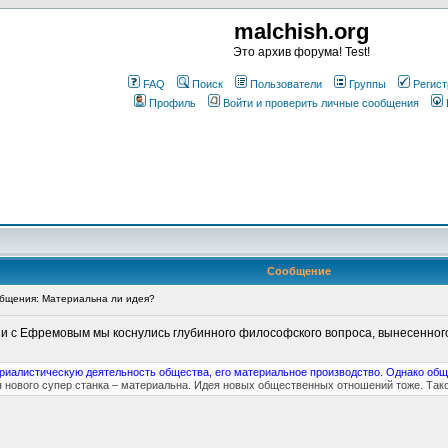
malchish.org
Это архив форума! Test!
FAQ
Поиск
Пользователи
Группы
Регист
Профиль
Войти и проверить личные сообщения
Сообщение
бщения: Материальна ли идея?
ии с Ефремовым мы коснулись глубинного философского вопроса, вынесенного
риалистическую деятельность общества, его материальное производство. Однако общ
 нового супер станка – материальна. Идея новых общественных отношений тоже. Так