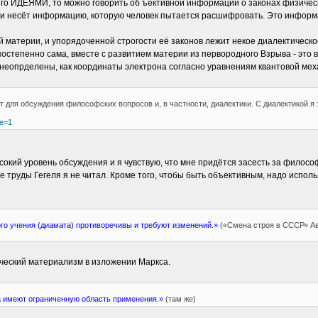
го ИДЕЯМИ, то можно говорить об ъективной информации о законах физическо
и несёт информацию, которую человек пытается расшифровать. Это информац
ой материи, и упорядоченной строгости её законов лежит некое диалектическо
 постепенно сама, вместе с развитием материи из первородного Взрыва - это 
 неопрделены, как координаты электрона согласно уравнениям квантовой мех
т для обсуждения философских вопросов и, в частности, диалектики. С диалектикой я
ge=1
окий уровень обсуждения и я чувствую, что мне придётся засесть за филосо
е труды Гегеля я не читал. Кроме того, чтобы быть объективным, надо испол
го учения (диамата) противоречивы и требуют изменений.»
(«Смена строя в СССР» Авг
ический материализм в изложении Маркса.
 имеют ограниченную область применения.»
(там же)