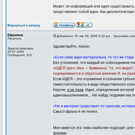
Может ли информация или идея существовать б
представляют собой идеи. Как диалектическая п
Вернуться к началу
Ефремов
Добавлено: Пт Авг 26, 2005 5:22 pm
Заголовок сооб
Писатель
Здравствуйте, maxon.
Зарегистрирован:
25.07.2005
Сообщения: 313
«Если сама идея материальна, то что же тогд
Без уточнения, что каждый из собеседников по
«ИДЕЯ (греч. idea — буквально: “то, что видн
подчеркивается и обратное влияние И. на ра
Если ИДЕЯ – это отражение в сознании субъек
самостоятельность в виде общественного созн
Короче,
я не прав
. Идея, определение которой
единомышленников… Не найду, подумаю как 
«Но и материя существует по законам, которы
Смысл фразы я не понял.
Мне кажется эта тема наиболее подходит для о
форуме: