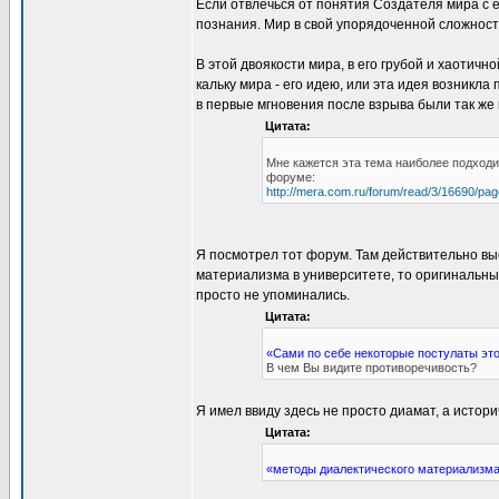
Если отвлечься от понятия Создателя мира с е
познания. Мир в свой упорядоченной сложност
В этой двоякости мира, в его грубой и хаотичн
кальку мира - его идею, или эта идея возникла
в первые мгновения после взрыва были так же
Цитата:
Мне кажется эта тема наиболее подходи
форуме:
http://mera.com.ru/forum/read/3/16690/pa
Я посмотрел тот форум. Там действительно выс
материализма в университете, то оригинальны
просто не упоминались.
Цитата:
«Сами по себе некоторые постулаты это
В чем Вы видите противоречивость?
Я имел ввиду здесь не просто диамат, а истор
Цитата:
«методы диалектического материализма