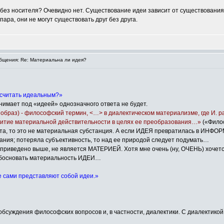
ез носителя? Очевидно нет. Существование идеи зависит от существования 
ара, они не могут существовать друг без друга.
щения: Re: Материальна ли идея?
а считать идеальным?»
нимает под «идеей» однозначного ответа не будет.
о”, образ) - философский термин, <…> в диалектическом материализме, где И.
звитие материальной действительности в целях ее преобразования…»
(«Фило
та, то это не материальная субстанция. А если ИДЕЯ превратилась в ИНФО
ания; потеряла субъективность, то над ее природой следует подумать…
 приведено выше, не является МАТЕРИЕЙ. Хотя мне очень (ну, ОЧЕНЬ) хочетс
обосновать материальность ИДЕИ…
е сами представляют собой идеи.»
бсуждения философских вопросов и, в частности, диалектики. С диалектикой