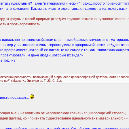
 считать идеальным? Такой "материалистический" подход просто привносит п
- это демагогия. Как вы отличаете идею танка от самого танка, если у вас и 
ору от фауны в живой природе (в редких случаях возможна путаница: «эвглен
ость и противоречивость.
 что идеальное по своим свойствам коренным образом отличается от материаль
апример уничтожение компьютерного диска с программой вовсе не будет озн
ого программиста, который её писал. То же самое с танком. Уничтожив конкре
и проектировали. И даже людей, которые их видели.
е так ли?
тивной реальности, возникающий в процессе целесообразной деятельности человека. 
ней” (Маркс К., Энгельс Ф. Т. 23. С. 21).
росто поражает...
ющая вне и независимо от человеческого сознания" (Философский словарь)
идеи (шутка), но «признать существование идеального
вне материального
» -
не критерий материальности самой идеи. Хотя бы потому, что множественност