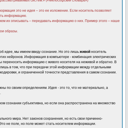
ы рассматриваемых систем.» («Философский словарь»)
ормация это не идея – это ее изложение. Если носитель позволяет
нить информацию.
ожем их описывать – передавать информацию о них. Пример этого – наше
вои образы.
 об идее, мы имеем ввиду сознание. Но это лишь
живой
носитель
этих нейронов. Информация в компьютере - комбинация электрических
тобы переносить информацию с живого носителя на неживой и обратно. В
ь лишь в том, что при передачи этой информации между отдельными
кодировки, и ограниченной точности представления в самом сознании.
ы по своим определениям. Идея - это то, что не материально, а
.
ном сознании субъективна, но если она распространена на множество
ьного мира. Нет законов сохранения, но есть свои причинно-
 Это не поле, но поле может стать носителем информации.