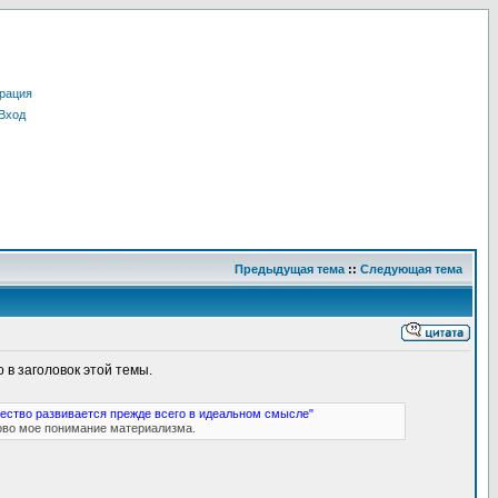
рация
Вход
Предыдущая тема
::
Следующая тема
 в заголовок этой темы.
ество развивается прежде всего в идеальном смысле"
ово мое понимание материализма.