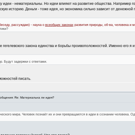
 идеи - нематериальны. Но идеи влияют на развитие общества. Например госу
скую историю. Деньги - тоже идея, но экономика сильно зависит от денежной
беседу, рассуждаю) - наука о
всеобщих законах
развития природы, об-ва, человека и 
тики?
гегелевского закона единства и борьбы проивоположностей. Именно его я и
р. Будут задержки с ответами.
зможностей писать.
общения: Re: Материальна ли идея?
ческого мира. Человек познаёт их и они превращаются в идеи в сознании человека. Од