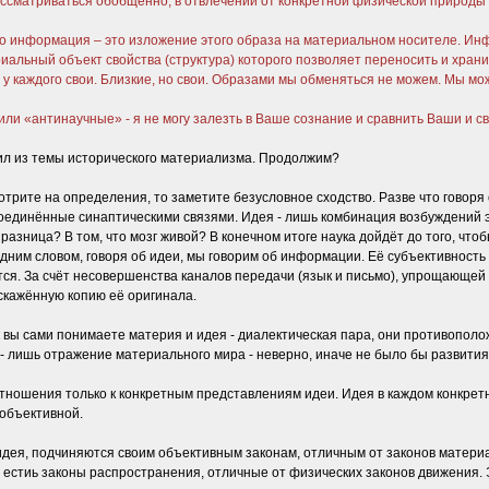
 рассматриваться обобщенно, в отвлечении от конкретной физической природ
 то информация – это изложение этого образа на материальном носителе. Инф
иальный объект свойства (структура) которого позволяет переносить и хра
 у каждого свои. Близкие, но свои. Образами мы обменяться не можем. Мы м
ли «антинаучные» - я не могу залезть в Ваше сознание и сравнить Ваши и с
лил из темы исторического материализма. Продолжим?
трите на определения, то заметите безусловное сходство. Разве что говоря
соединённые синаптическими связями. Идея - лишь комбинация возбуждений 
м разница? В том, что мозг живой? В конечном итоге наука дойдёт до того, ч
Одним словом, говоря об идеи, мы говорим об информации. Её субъективност
ся. За счёт несовершенства каналов передачи (язык и письмо), упрощающей 
кажённую копию её оригинала.
вы сами понимаете материя и идея - диалектическая пара, они противоположн
ея - лишь отражение материального мира - неверно, иначе не было бы развития
отношения только к конкретным представлениям идеи. Идея в каждом конкрет
 объективной.
идея, подчиняются своим объективным законам, отличным от законов материал
о естиь законы распространения, отличные от физических законов движения.