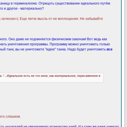
утаницу в терминалогию. Отрицать существование идеального путём
то и другое - материально?
а зеленая»). Еще легче мысль от ее воплощения. Не забывайте
ного. Оно даже не подчиняется физическим законам! Вот ведь как
ачать уничтожения программы. Программу можно уничтожить только
тный танк, вы не уничтожите "идею" танка. Надо будет уничтожить
все
“...Идеальное есть не что иное, как материальное, пересаженное в
 это слишком.
ь носителей не увеличивает количество идей. И к тому же идея зависит