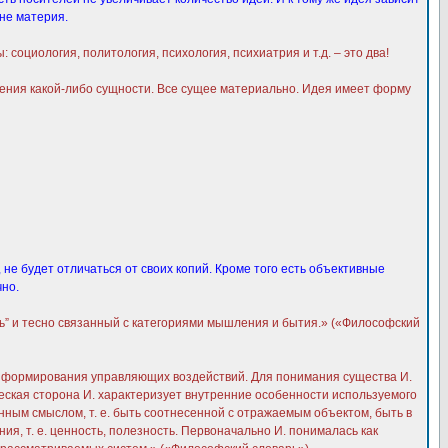
 не материя.
социология, политология, психология, психиатрия и т.д. – это два!
ния какой-либо сущности. Все сущее материально. Идея имеет форму
 не будет отличаться от своих копий. Кроме того есть объективные
чно.
сть” и тесно связанный с категориями мышления и бытия.» («Философский
 формирования управляющих воздействий. Для понимания существа И.
ческая сторона И. характеризует внутренние особенности используемого
ленным смыслом, т. е. быть соотнесенной с отражаемым объектом, быть в
ия, т. е. ценность, полезность. Первоначально И. понималась как