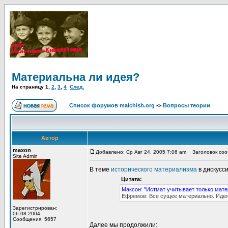
Материальна ли идея?
На страницу
1
,
2
,
3
,
4
След.
Список форумов malchish.org
->
Вопросы теории
Автор
maxon
Добавлено: Ср Авг 24, 2005 7:06 am
Заголовок соо
Site Admin
В теме
исторического материализма
в дискусс
Цитата:
Максон: "Истмат учитывает только мате
Ефремов: Все сущее материально. Идея
Зарегистрирован:
06.08.2004
Сообщения: 5657
Далее мы продолжили: