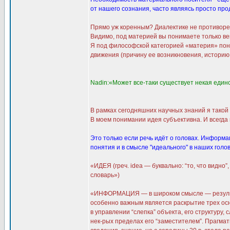
от нашего сознания, часто являясь просто прод
Прямо уж коренным? Диалектике не противоречи
Видимо, под материей вы понимаете только вещ
Я под философской категорией «материя» пон
движения (причину ее возникновения, историю 
Nadin:«Может все-таки существует некая един
В рамках сегодняшних научных знаний я такой 
В моем понимании идея субъективна. И всегда
Это только если речь идёт о головах. Информа
понятия и в смысле "идеального" в наших голо
«ИДЕЯ (греч. idea — буквально: “то, что видн
словарь»)
«ИНФОРМАЦИЯ — в широком смысле — результат
особенно важным является раскрытие трех осн.
в управлении “слепка” объекта, его структуру,
нек-рых пределах его “заместителем”. Прагмат