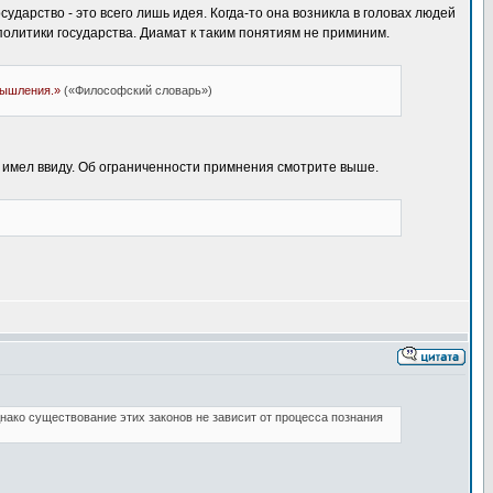
дарство - это всего лишь идея. Когда-то она возникла в головах людей
 политики государства. Диамат к таким понятиям не приминим.
мышления.»
(«Философский словарь»)
 имел ввиду. Об ограниченности примнения смотрите выше.
нако существование этих законов не зависит от процесса познания