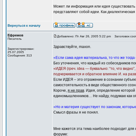
Может ли информация или идея существовать б
представляют собой идеи. Как диалектическая п
Вернуться к началу
Ефремов
Добавлено: Пт Авг 26, 2005 5:22 pm
Заголовок сооб
Писатель
Здравствуйте, maxon.
Зарегистрирован:
25.07.2005
Сообщения: 313
«Если сама идея материальна, то что же тогд
Без уточнения, что каждый из собеседников по
«ИДЕЯ (греч. idea — буквально: “то, что видн
подчеркивается и обратное влияние И. на ра
Если ИДЕЯ – это отражение в сознании субъек
самостоятельность в виде общественного созн
Короче,
я не прав
. Идея, определение которой
единомышленников… Не найду, подумаю как 
«Но и материя существует по законам, которы
Смысл фразы я не понял.
Мне кажется эта тема наиболее подходит для о
форуме: