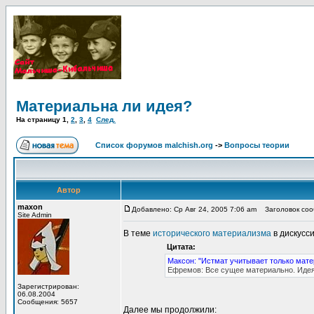
Материальна ли идея?
На страницу
1
,
2
,
3
,
4
След.
Список форумов malchish.org
->
Вопросы теории
Автор
maxon
Добавлено: Ср Авг 24, 2005 7:06 am
Заголовок соо
Site Admin
В теме
исторического материализма
в дискусс
Цитата:
Максон: "Истмат учитывает только мате
Ефремов: Все сущее материально. Идея
Зарегистрирован:
06.08.2004
Сообщения: 5657
Далее мы продолжили: