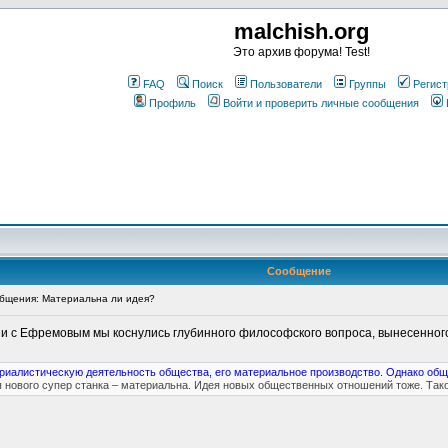
malchish.org
Это архив форума! Test!
FAQ
Поиск
Пользователи
Группы
Регист
Профиль
Войти и проверить личные сообщения
Сообщение
бщения: Материальна ли идея?
ии с Ефремовым мы коснулись глубинного философского вопроса, вынесенного
риалистическую деятельность общества, его материальное производство. Однако общ
 нового супер станка – материальна. Идея новых общественных отношений тоже. Так