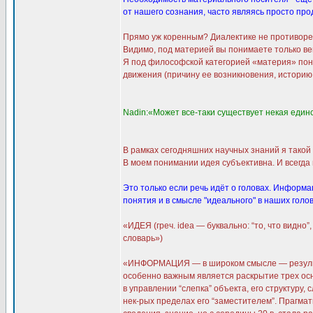
от нашего сознания, часто являясь просто прод
Прямо уж коренным? Диалектике не противоречи
Видимо, под материей вы понимаете только вещ
Я под философской категорией «материя» пон
движения (причину ее возникновения, историю 
Nadin:«Может все-таки существует некая един
В рамках сегодняшних научных знаний я такой 
В моем понимании идея субъективна. И всегда
Это только если речь идёт о головах. Информа
понятия и в смысле "идеального" в наших голо
«ИДЕЯ (греч. idea — буквально: “то, что видн
словарь»)
«ИНФОРМАЦИЯ — в широком смысле — результат
особенно важным является раскрытие трех осн.
в управлении “слепка” объекта, его структуру,
нек-рых пределах его “заместителем”. Прагмат