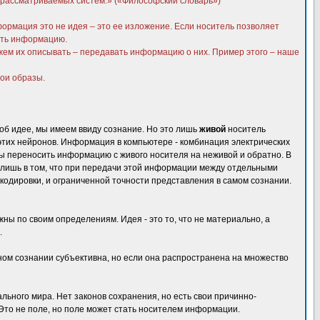
ы рассматриваемых систем.» («Философский словарь»)
ормация это не идея – это ее изложение. Если носитель позволяет
нить информацию.
ожем их описывать – передавать информацию о них. Пример этого – наше
вои образы.
 об идее, мы имеем ввиду сознание. Но это лишь
живой
носитель
этих нейронов. Информация в компьютере - комбинация электрических
тобы переносить информацию с живого носителя на неживой и обратно. В
ь лишь в том, что при передачи этой информации между отдельными
кодировки, и ограниченной точности представления в самом сознании.
ы по своим определениям. Идея - это то, что не материально, а
.
ном сознании субъективна, но если она распространена на множество
ьного мира. Нет законов сохранения, но есть свои причинно-
 Это не поле, но поле может стать носителем информации.