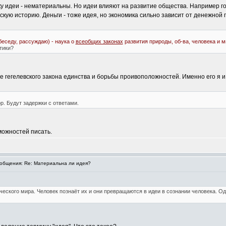
 идеи - нематериальны. Но идеи влияют на развитие общества. Например госу
скую историю. Деньги - тоже идея, но экономика сильно зависит от денежной
беседу, рассуждаю) - наука о
всеобщих законах
развития природы, об-ва, человека и 
тики?
гегелевского закона единства и борьбы проивоположностей. Именно его я и
р. Будут задержки с ответами.
зможностей писать.
общения: Re: Материальна ли идея?
ческого мира. Человек познаёт их и они превращаются в идеи в сознании человека. Од