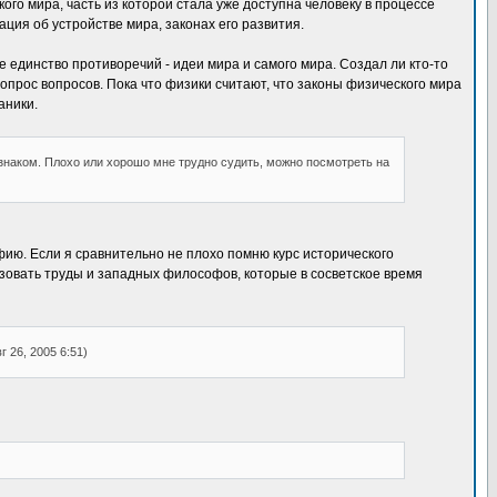
го мира, часть из которой стала уже доступна человеку в процессе
ия об устройстве мира, законах его развития.
е единство противоречий - идеи мира и самого мира. Создал ли кто-то
вопрос вопросов. Пока что физики считают, что законы физического мира
аники.
 знаком. Плохо или хорошо мне трудно судить, можно посмотреть на
фию. Если я сравнительно не плохо помню курс исторического
ьзовать труды и западных философов, которые в сосветское время
 26, 2005 6:51)