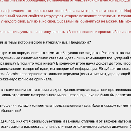
 рассматриваться обобщенно, в отвлечении от конкретной физической природ
 то информация – это изложение этого образа на материальном носителе. Инф
иальный объект свойства (структура) которого позволяет переносить и хра
 у каждого свои. Близкие, но свои. Образами мы обменяться не можем. Мы м
ли «антинаучные» - я не могу залезть в Ваше сознание и сравнить Ваши и с
лил из темы исторического материализма. Продолжим?
трите на определения, то заметите безусловное сходство. Разве что говоря
соединённые синаптическими связями. Идея - лишь комбинация возбуждений 
м разница? В том, что мозг живой? В конечном итоге наука дойдёт до того, ч
Одним словом, говоря об идеи, мы говорим об информации. Её субъективност
ся. За счёт несовершенства каналов передачи (язык и письмо), упрощающей 
кажённую копию её оригинала.
вы сами понимаете материя и идея - диалектическая пара, они противоположн
ея - лишь отражение материального мира - неверно, иначе не было бы развития
отношения только к конкретным представлениям идеи. Идея в каждом конкрет
 объективной.
идея, подчиняются своим объективным законам, отличным от законов материал
о естиь законы распространения, отличные от физических законов движения.