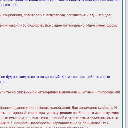
 не материя.
социология, политология, психология, психиатрия и т.д. – это два!
ния какой-либо сущности. Все сущее материально. Идея имеет форму
 не будет отличаться от своих копий. Кроме того есть объективные
чно.
сть” и тесно связанный с категориями мышления и бытия.» («Философский
 формирования управляющих воздействий. Для понимания существа И.
ческая сторона И. характеризует внутренние особенности используемого
ленным смыслом, т. е. быть соотнесенной с отражаемым объектом, быть в
ия, т. е. ценность, полезность. Первоначально И. понималась как