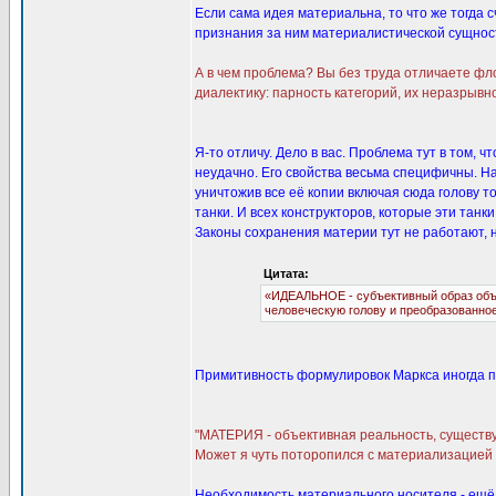
Если сама идея материальна, то что же тогда
признания за ним материалистической сущности 
А в чем проблема? Вы без труда отличаете фл
диалектику: парность категорий, их неразрывн
Я-то отличу. Дело в вас. Проблема тут в том,
неудачно. Его свойства весьма специфичны. Н
уничтожив все её копии включая сюда голову т
танки. И всех конструкторов, которые эти танк
Законы сохранения материи тут не работают, н
Цитата:
«ИДЕАЛЬНОЕ - субъективный образ объек
человеческую голову и преобразованное в 
Примитивность формулировок Маркса иногда п
"МАТЕРИЯ - объективная реальность, существу
Может я чуть поторопился с материализацией 
Необходимость материального носителя - ещё 