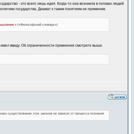
дарство - это всего лишь идея. Когда-то она возникла в головах людей
 политики государства. Диамат к таким понятиям не приминим.
мышления.»
(«Философский словарь»)
 имел ввиду. Об ограниченности примнения смотрите выше.
нако существование этих законов не зависит от процесса познания