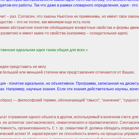
уктом его работы. Так что даже в рамках словарного определения, идея - это
т – раз. Согласен, что законы Ньютона не применимы, но имеет свои законы: 
ество – это не полно, как минимум еще есть поле.
имаю абстрактное понятие обобщающее конкретные свойства и формы движе
развития) и имеет какие-то свойства (например – созидательная идея).
ственная идеальная идея танка общая для всех.»
идеи представить не могу.
 в большей или меньшей степени мои представления отличаются от Ваших.
ция - понятие идеальное, но объективное. Программа, записанная на дискету,
вах. Например, научные знания. Если эти знания действительно научны, коне
о”, образ) — философский термин, обозначающий “смысл”, “значение”, “сущно
 отражения одного объекта в другом, используемый в конечном счете для
 ее аспектов: синтаксического, семантического и прагматического. Синтакси
 сложность, организованность. С т. зр. семантики И. должна обладать опреде
ический аспект И. характеризует ее способность влиять на процессы управлен