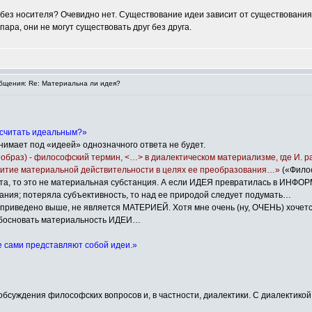
ез носителя? Очевидно нет. Существование идеи зависит от существования 
ара, они не могут существовать друг без друга.
щения: Re: Материальна ли идея?
а считать идеальным?»
нимает под «идеей» однозначного ответа не будет.
о”, образ) - философский термин, <…> в диалектическом материализме, где И.
звитие материальной действительности в целях ее преобразования…»
(«Фило
та, то это не материальная субстанция. А если ИДЕЯ превратилась в ИНФО
ания; потеряла субъективность, то над ее природой следует подумать…
 приведено выше, не является МАТЕРИЕЙ. Хотя мне очень (ну, ОЧЕНЬ) хочетс
обосновать материальность ИДЕИ…
е сами представляют собой идеи.»
бсуждения философских вопросов и, в частности, диалектики. С диалектикой