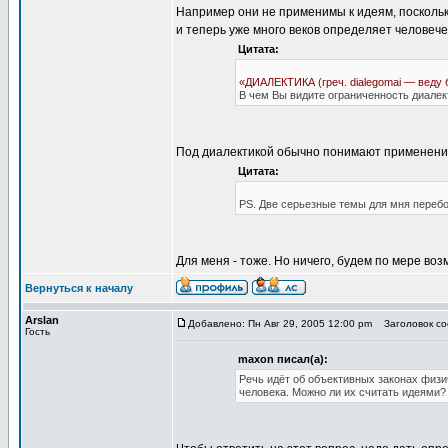
Например они не применимы к идеям, поскольку
и теперь уже много веков определяет человече
Цитата:
«ДИАЛЕКТИКА (греч. dialegomai — веду 
В чем Вы видите ограниченность диалек
Под диалектикой обычно понимают применение 
Цитата:
PS. Две серьезные темы для мня перебо
Для меня - тоже. Но ничего, будем по мере во
Вернуться к началу
Arslan
Добавлено: Пн Авг 29, 2005 12:00 pm
Заголовок со
Гость
maxon писал(а):
Речь идёт об объективных законах физи
человека. Можно ли их считать идеями?