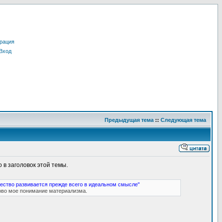
рация
Вход
Предыдущая тема
::
Следующая тема
 в заголовок этой темы.
ество развивается прежде всего в идеальном смысле"
ово мое понимание материализма.