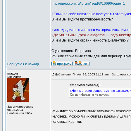
http://mera.com.ru/forum/read/3/16690/page=1
«Сами по себе некоторые постулаты этого уче
В чем Вы видите противоречивость?
«методы диалектического материализма имеют
«ДИАЛЕКТИКА (греч. dialegomai — веду беседу,
В чем Вы видите ограниченность диалектики?
С уважением, Ефремов.
PS. Две серьезные темы для мня перебор. Буду
Вернуться к началу
maxon
Добавлено: Пн Авг 29, 2005 11:13 am
Заголовок соо
Site Admin
Ефремов писал(а):
«Но и материя существует по законам, 
Смысл фразы я не понял.
Зарегистрирован:
06.08.2004
Речь идёт об объективных законах физического
Сообщения: 5657
человека. Можно ли их считать идеями? Если п
человека, идеями.