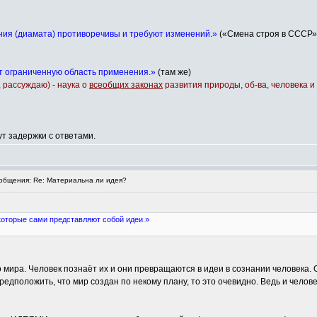
ния (диамата) противоречивы и требуют изменений.»
(«Смена строя в СССР» А
 ограниченную область применения.»
(там же)
 рассуждаю) - наука о
всеобщих законах
развития природы, об-ва, человека 
т задержки с ответами.
бщения: Re: Материальна ли идея?
которые сами представляют собой идеи.»
 мира. Человек познаёт их и они превращаются в идеи в сознании человека. 
редположить, что мир создан по некому плану, то это очевидно. Ведь и челов