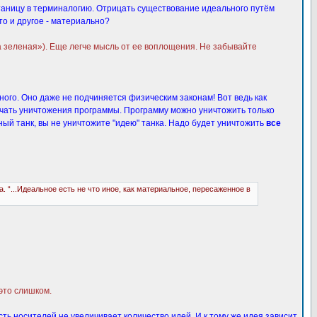
утаницу в терминалогию. Отрицать существование идеального путём
то и другое - материально?
а зеленая»). Еще легче мысль от ее воплощения. Не забывайте
ного. Оно даже не подчиняется физическим законам! Вот ведь как
ачать уничтожения программы. Программу можно уничтожить только
тный танк, вы не уничтожите "идею" танка. Надо будет уничтожить
все
“...Идеальное есть не что иное, как материальное, пересаженное в
 это слишком.
ь носителей не увеличивает количество идей. И к тому же идея зависит