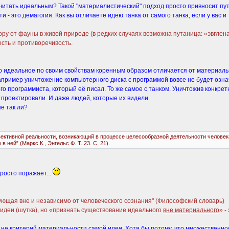
 считать идеальным? Такой "материалистический" подход просто привносит п
- это демагогия. Как вы отличаете идею танка от самого танка, если у вас и 
ору от фауны в живой природе (в редких случаях возможна путаница: «эвглен
ость и противоречивость.
 что идеальное по своим свойствам коренным образом отличается от материаль
апример уничтожение компьютерного диска с программой вовсе не будет озн
ого программиста, который её писал. То же самое с танком. Уничтожив конкре
и проектировали. И даже людей, которые их видели.
е так ли?
тивной реальности, возникающий в процессе целесообразной деятельности человека. 
ней” (Маркс К., Энгельс Ф. Т. 23. С. 21).
росто поражает...
ющая вне и независимо от человеческого сознания" (Философский словарь)
идеи (шутка), но «признать существование идеального
вне материального
» -
не критерий материальности самой идеи. Хотя бы потому, что множественност