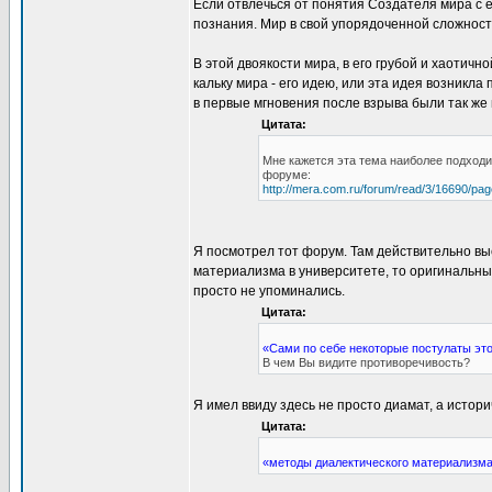
Если отвлечься от понятия Создателя мира с е
познания. Мир в свой упорядоченной сложност
В этой двоякости мира, в его грубой и хаотичн
кальку мира - его идею, или эта идея возникла
в первые мгновения после взрыва были так же
Цитата:
Мне кажется эта тема наиболее подходи
форуме:
http://mera.com.ru/forum/read/3/16690/pa
Я посмотрел тот форум. Там действительно выс
материализма в университете, то оригинальны
просто не упоминались.
Цитата:
«Сами по себе некоторые постулаты это
В чем Вы видите противоречивость?
Я имел ввиду здесь не просто диамат, а истор
Цитата:
«методы диалектического материализма