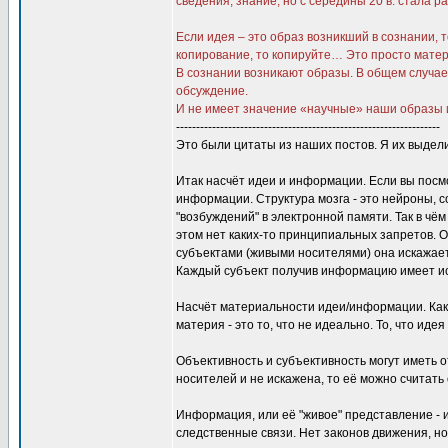
сведения, знание, но с середины 20 в. стала
Если идея – это образ возникший в сознании,
копирование, то копируйте… Это просто матер
В сознании возникают образы. В общем случае
обсуждение.
И не имеет значение «научные» наши образы и
------------------------------------------------------------------
Это были цитаты из наших постов. Я их выде
Итак насчёт идеи и информации. Если вы посмо
информации. Структура мозга - это нейроны, 
"возбуждений" в электронной памяти. Так в чё
этом нет каких-то принципиальных запретов. 
субъектами (живыми носителями) она искажает
Каждый субъект получив информацию имеет ис
Насчёт материальности идеи/информации. Как 
материя - это то, что не идеально. То, что ид
Объективность и субъективность могут иметь 
носителей и не искажена, то её можно считать
Информация, или её "живое" представление - 
следственные связи. Нет законов движения, н