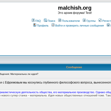
malchish.org
Это архив форума! Test!
FAQ
Поиск
Пользователи
Группы
Регист
Профиль
Войти и проверить личные сообщения
Сообщение
бщения: Материальна ли идея?
ии с Ефремовым мы коснулись глубинного философского вопроса, вынесенного
риалистическую деятельность общества, его материальное производство. Однако общ
 нового супер станка – материальна. Идея новых общественных отношений тоже. Так