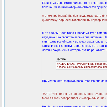
Если сама идея материальна, то что же тогда
признания за ним материалистической сущности 
А в чем проблема? Вы без труда отличаете фл
диалектику: парность категорий, их неразрывн
Я-то отличу. Дело в вас. Проблема тут в том,
неудачно. Его свойства весьма специфичны. Н
уничтожив все её копии включая сюда голову т
танки. И всех конструкторов, которые эти танк
Законы сохранения материи тут не работают, н
Цитата:
«ИДЕАЛЬНОЕ - субъективный образ объек
человеческую голову и преобразованное в 
Примитивность формулировок Маркса иногда п
"МАТЕРИЯ - объективная реальность, существу
Может я чуть поторопился с материализацией 
Необходимость материального носителя - ещё 