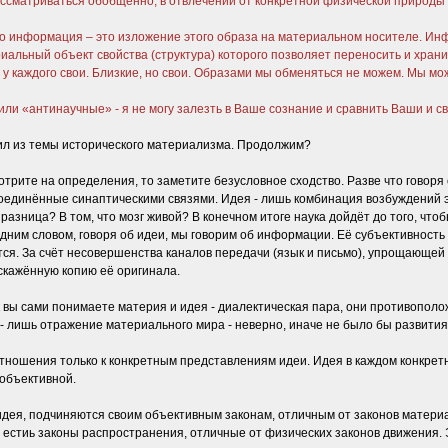
 рассматриваться обобщенно, в отвлечении от конкретной физической природ
 то информация – это изложение этого образа на материальном носителе. Инф
иальный объект свойства (структура) которого позволяет переносить и хра
 у каждого свои. Близкие, но свои. Образами мы обменяться не можем. Мы м
ли «антинаучные» - я не могу залезть в Ваше сознание и сравнить Ваши и с
лил из темы исторического материализма. Продолжим?
трите на определения, то заметите безусловное сходство. Разве что говоря
соединённые синаптическими связями. Идея - лишь комбинация возбуждений 
м разница? В том, что мозг живой? В конечном итоге наука дойдёт до того, ч
Одним словом, говоря об идеи, мы говорим об информации. Её субъективност
ся. За счёт несовершенства каналов передачи (язык и письмо), упрощающей 
кажённую копию её оригинала.
вы сами понимаете материя и идея - диалектическая пара, они противоположн
ея - лишь отражение материального мира - неверно, иначе не было бы развития
отношения только к конкретным представлениям идеи. Идея в каждом конкрет
 объективной.
идея, подчиняются своим объективным законам, отличным от законов материал
о естиь законы распространения, отличные от физических законов движения.