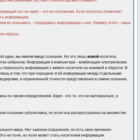
ы рассматриваемых систем.» («Философский словарь»)
ормация это не идея – это ее изложение. Если носитель позволяет
нить информацию.
ожем их описывать – передавать информацию о них. Пример этого – наше
вои образы.
 об идее, мы имеем ввиду сознание. Но это лишь
живой
носитель
этих нейронов. Информация в компьютере - комбинация электрических
тобы переносить информацию с живого носителя на неживой и обратно. В
ь лишь в том, что при передачи этой информации между отдельными
кодировки, и ограниченной точности представления в самом сознании.
ы по своим определениям. Идея - это то, что не материально, а
.
ном сознании субъективна, но если она распространена на множество
ьного мира. Нет законов сохранения, но есть свои причинно-
 Это не поле, но поле может стать носителем информации.