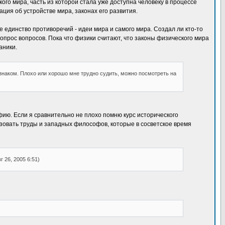
го мира, часть из которой стала уже доступна человеку в процессе
ия об устройстве мира, законах его развития.
е единство противоречий - идеи мира и самого мира. Создал ли кто-то
вопрос вопросов. Пока что физики считают, что законы физического мира
аники.
 знаком. Плохо или хорошо мне трудно судить, можно посмотреть на
фию. Если я сравнительно не плохо помню курс исторического
ьзовать труды и западных философов, которые в сосветское время
 26, 2005 6:51)