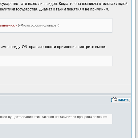
дарство - это всего лишь идея. Когда-то она возникла в головах людей
 политики государства. Диамат к таким понятиям не приминим.
мышления.»
(«Философский словарь»)
 имел ввиду. Об ограниченности примнения смотрите выше.
нако существование этих законов не зависит от процесса познания