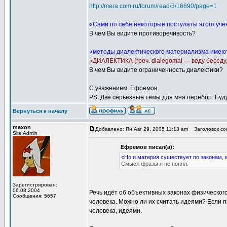
http://mera.com.ru/forum/read/3/16690/page=1
«Сами по себе некоторые постулаты этого уче
В чем Вы видите противоречивость?
«методы диалектического материализма имеют
«ДИАЛЕКТИКА (греч. dialegomai — веду беседу,
В чем Вы видите ограниченность диалектики?
С уважением, Ефремов.
PS. Две серьезные темы для мня перебор. Буду
Вернуться к началу
maxon
Добавлено: Пн Авг 29, 2005 11:13 am
Заголовок соо
Site Admin
Ефремов писал(а):
«Но и материя существует по законам, 
Смысл фразы я не понял.
Зарегистрирован:
06.08.2004
Речь идёт об объективных законах физического
Сообщения: 5657
человека. Можно ли их считать идеями? Если п
человека, идеями.