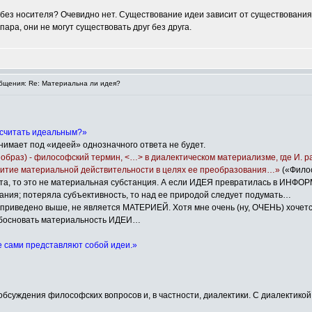
ез носителя? Очевидно нет. Существование идеи зависит от существования 
ара, они не могут существовать друг без друга.
щения: Re: Материальна ли идея?
а считать идеальным?»
нимает под «идеей» однозначного ответа не будет.
о”, образ) - философский термин, <…> в диалектическом материализме, где И.
звитие материальной действительности в целях ее преобразования…»
(«Фило
та, то это не материальная субстанция. А если ИДЕЯ превратилась в ИНФО
ания; потеряла субъективность, то над ее природой следует подумать…
 приведено выше, не является МАТЕРИЕЙ. Хотя мне очень (ну, ОЧЕНЬ) хочетс
обосновать материальность ИДЕИ…
е сами представляют собой идеи.»
бсуждения философских вопросов и, в частности, диалектики. С диалектикой