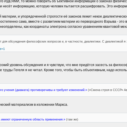
го ИДЕЯМИ, то можно говорить об ъективной информации о законах физическо
и несёт информацию, которую человек пытается расшифровать. Это информац
ой материи, и упорядоченной строгости её законов лежит некое диалектическо
 постепенно сама, вместе с развитием материи из первородного Взрыва - это 
 неопрделены, как координаты электрона согласно уравнениям квантовой мех
т для обсуждения философских вопросов и, в частности, диалектики. С диалектикой я
ge=1
окий уровень обсуждения и я чувствую, что мне придётся засесть за филосо
е труды Гегеля я не читал. Кроме того, чтобы быть объективным, надо испол
го учения (диамата) противоречивы и требуют изменений.»
(«Смена строя в СССР» Авг
ический материализм в изложении Маркса.
 имеют ограниченную область применения.»
(там же)