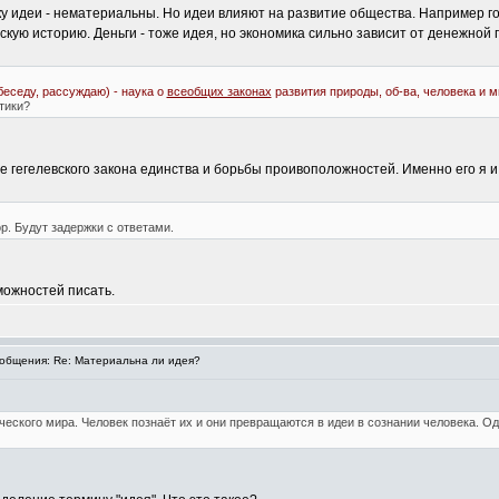
 идеи - нематериальны. Но идеи влияют на развитие общества. Например госу
скую историю. Деньги - тоже идея, но экономика сильно зависит от денежной
беседу, рассуждаю) - наука о
всеобщих законах
развития природы, об-ва, человека и 
тики?
гегелевского закона единства и борьбы проивоположностей. Именно его я и
р. Будут задержки с ответами.
зможностей писать.
общения: Re: Материальна ли идея?
ческого мира. Человек познаёт их и они превращаются в идеи в сознании человека. Од