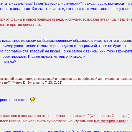
 считать идеальным? Такой "материалистический" подход просто привносит п
- это демагогия. Как вы отличаете идею танка от самого танка, если у вас и 
ору от фауны в живой природе (в редких случаях возможна путаница: «эвглен
ость и противоречивость.
 что идеальное по своим свойствам коренным образом отличается от материаль
апример уничтожение компьютерного диска с программой вовсе не будет озн
ого программиста, который её писал. То же самое с танком. Уничтожив конкре
и проектировали. И даже людей, которые их видели.
е так ли?
тивной реальности, возникающий в процессе целесообразной деятельности человека. 
ней” (Маркс К., Энгельс Ф. Т. 23. С. 21).
росто поражает...
ющая вне и независимо от человеческого сознания" (Философский словарь)
идеи (шутка), но «признать существование идеального
вне материального
» -
не критерий материальности самой идеи. Хотя бы потому, что множественност