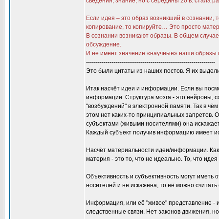
сведения, знание, но с середины 20 в. стала
Если идея – это образ возникший в сознании,
копирование, то копируйте… Это просто матер
В сознании возникают образы. В общем случае
обсуждение.
И не имеет значение «научные» наши образы и
------------------------------------------------------------------
Это были цитаты из наших постов. Я их выде
Итак насчёт идеи и информации. Если вы посмо
информации. Структура мозга - это нейроны, 
"возбуждений" в электронной памяти. Так в чё
этом нет каких-то принципиальных запретов. 
субъектами (живыми носителями) она искажает
Каждый субъект получив информацию имеет ис
Насчёт материальности идеи/информации. Как 
материя - это то, что не идеально. То, что ид
Объективность и субъективность могут иметь 
носителей и не искажена, то её можно считать
Информация, или её "живое" представление - 
следственные связи. Нет законов движения, н