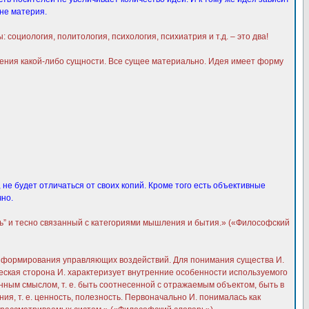
 не материя.
социология, политология, психология, психиатрия и т.д. – это два!
ния какой-либо сущности. Все сущее материально. Идея имеет форму
 не будет отличаться от своих копий. Кроме того есть объективные
чно.
сть” и тесно связанный с категориями мышления и бытия.» («Философский
 формирования управляющих воздействий. Для понимания существа И.
ческая сторона И. характеризует внутренние особенности используемого
ленным смыслом, т. е. быть соотнесенной с отражаемым объектом, быть в
ия, т. е. ценность, полезность. Первоначально И. понималась как