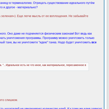
утаницу в терминалогию. Отрицать существование идеального путём
то и другое - материально?
а зеленая»). Еще легче мысль от ее воплощения. Не забывайте
ного. Оно даже не подчиняется физическим законам! Вот ведь как
ачать уничтожения программы. Программу можно уничтожить только
тный танк, вы не уничтожите "идею" танка. Надо будет уничтожить
все
“...Идеальное есть не что иное, как материальное, пересаженное в
 это слишком.
ь носителей не увеличивает количество идей. И к тому же идея зависит