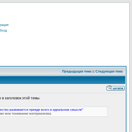
рация
Вход
Предыдущая тема
::
Следующая тема
 в заголовок этой темы.
ество развивается прежде всего в идеальном смысле"
ово мое понимание материализма.