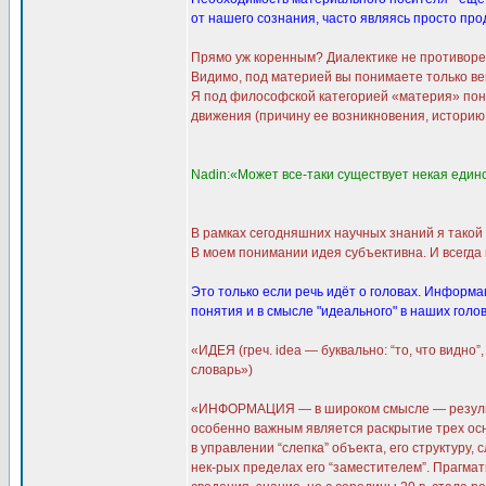
от нашего сознания, часто являясь просто прод
Прямо уж коренным? Диалектике не противоречи
Видимо, под материей вы понимаете только вещ
Я под философской категорией «материя» пон
движения (причину ее возникновения, историю 
Nadin:«Может все-таки существует некая един
В рамках сегодняшних научных знаний я такой 
В моем понимании идея субъективна. И всегда
Это только если речь идёт о головах. Информа
понятия и в смысле "идеального" в наших голо
«ИДЕЯ (греч. idea — буквально: “то, что видн
словарь»)
«ИНФОРМАЦИЯ — в широком смысле — результат
особенно важным является раскрытие трех осн.
в управлении “слепка” объекта, его структуру,
нек-рых пределах его “заместителем”. Прагмат