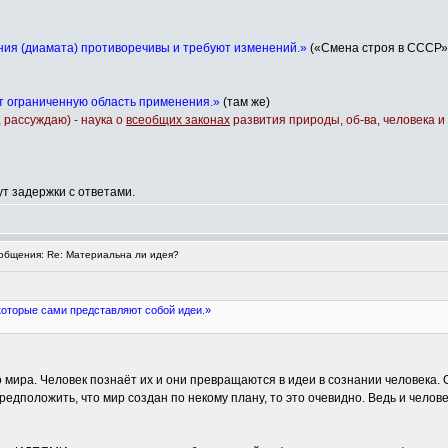
ния (диамата) противоречивы и требуют изменений.»
(«Смена строя в СССР» А
 ограниченную область применения.»
(там же)
 рассуждаю) - наука о
всеобщих законах
развития природы, об-ва, человека 
т задержки с ответами.
бщения: Re: Материальна ли идея?
которые сами представляют собой идеи.»
 мира. Человек познаёт их и они превращаются в идеи в сознании человека. 
редположить, что мир создан по некому плану, то это очевидно. Ведь и челов