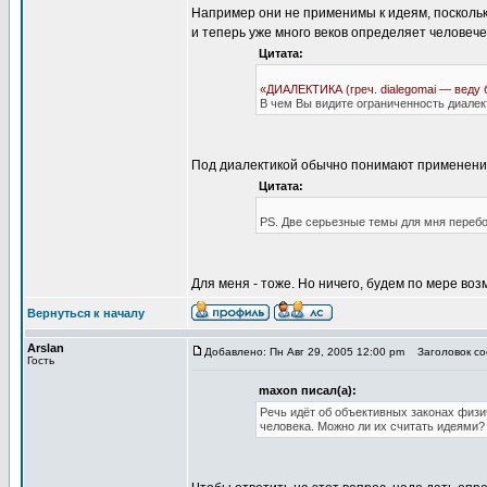
Например они не применимы к идеям, поскольку
и теперь уже много веков определяет человече
Цитата:
«ДИАЛЕКТИКА (греч. dialegomai — веду 
В чем Вы видите ограниченность диалек
Под диалектикой обычно понимают применение 
Цитата:
PS. Две серьезные темы для мня перебо
Для меня - тоже. Но ничего, будем по мере во
Вернуться к началу
Arslan
Добавлено: Пн Авг 29, 2005 12:00 pm
Заголовок со
Гость
maxon писал(а):
Речь идёт об объективных законах физи
человека. Можно ли их считать идеями?