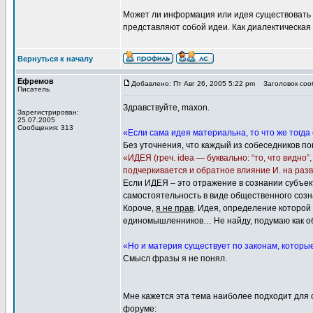
Может ли информация или идея существовать б
представляют собой идеи. Как диалектическая п
Вернуться к началу
Ефремов
Добавлено: Пт Авг 26, 2005 5:22 pm
Заголовок сооб
Писатель
Здравствуйте, maxon.
Зарегистрирован:
25.07.2005
Сообщения: 313
«Если сама идея материальна, то что же тогд
Без уточнения, что каждый из собеседников по
«ИДЕЯ (греч. idea — буквально: “то, что видн
подчеркивается и обратное влияние И. на ра
Если ИДЕЯ – это отражение в сознании субъек
самостоятельность в виде общественного созн
Короче,
я не прав
. Идея, определение которой
единомышленников… Не найду, подумаю как 
«Но и материя существует по законам, которы
Смысл фразы я не понял.
Мне кажется эта тема наиболее подходит для о
форуме: