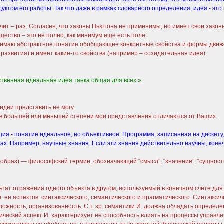
уктом его работы. Так что даже в рамках словарного определения, идея - это
т – раз. Согласен, что законы Ньютона не применимы, но имеет свои законы: 
ество – это не полно, как минимум еще есть поле.
имаю абстрактное понятие обобщающее конкретные свойства и формы движе
развития) и имеет какие-то свойства (например – созидательная идея).
ственная идеальная идея танка общая для всех.»
идеи представить не могу.
 в большей или меньшей степени мои представления отличаются от Ваших.
ция - понятие идеальное, но объективное. Программа, записанная на дискету,
вах. Например, научные знания. Если эти знания действительно научны, коне
о”, образ) — философский термин, обозначающий “смысл”, “значение”, “сущно
 отражения одного объекта в другом, используемый в конечном счете для
 ее аспектов: синтаксического, семантического и прагматического. Синтакси
 сложность, организованность. С т. зр. семантики И. должна обладать опреде
ический аспект И. характеризует ее способность влиять на процессы управлен