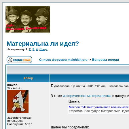
Материальна ли идея?
На страницу
1
,
2
,
3
,
4
След.
Список форумов malchish.org
->
Вопросы теории
Автор
maxon
Добавлено: Ср Авг 24, 2005 7:06 am
Заголовок соо
Site Admin
В теме
исторического материализма
в дискусс
Цитата:
Максон: "Истмат учитывает только мате
Ефремов: Все сущее материально. Идея
Зарегистрирован:
06.08.2004
Сообщения: 5657
Далее мы продолжили: