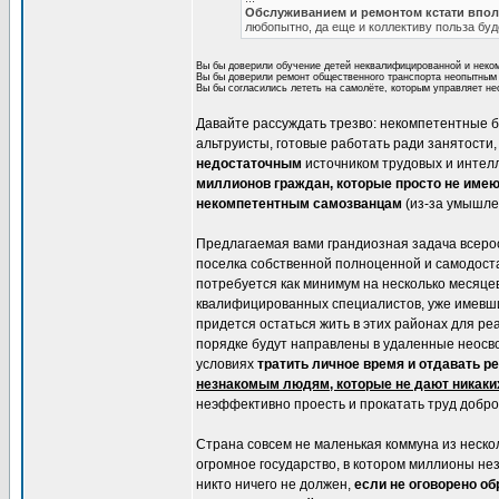
Обслуживанием и ремонтом кстати вполн
любопытно, да еще и коллективу польза буд
Вы бы доверили обучение детей неквалифицированной и неком
Вы бы доверили ремонт общественного транспорта неопытным и
Вы бы согласились лететь на самолёте, которым управляет н
Давайте рассуждать трезво: некомпетентные 
альтруисты, готовые работать ради занятости
недостаточным
источником трудовых и интелл
миллионов граждан, которые просто не име
некомпетентным самозванцам
(из-за умышле
Предлагаемая вами грандиозная задача всерос
поселка собственной полноценной и самодост
потребуется как минимум на несколько месяце
квалифицированных специалистов, уже имевших
придется остаться жить в этих районах для р
порядке будут направлены в удаленные неосво
условиях
тратить личное время и отдавать р
незнакомым людям, которые не дают никаких
неэффективно проесть и прокатать труд добро
Страна совсем не маленькая коммуна из нескол
огромное государство, в котором миллионы нез
никто ничего не должен,
если не оговорено об