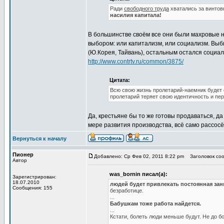
Ради
свободного труда
хватались за винтов
насилия капитала!
В большинстве своём все они были махровые н
выбором: или капитализм, или социализм. Выб
(Ю.Корея, Тайвань), остальным остался социал
http://www.contrtv.ru/common/3875/
Цитата:
Всю свою жизнь пролетарий-наемник будет 
пролетарий теряет свою идентичность и пер
Да, крестьяне бы то же готовы продаваться, да
мере развития производства, всё само рассос
Вернуться к началу
Пионер
Добавлено: Ср Фев 02, 2011 8:22 pm
Заголовок сооб
Автор
was_bornin писал(а):
Зарегистрирован:
18.07.2010
людей будет привлекать постоянная зан
Сообщения: 155
безработице.
...
Бабушкам тоже работа найдется.
...
Кстати, болеть люди меньше будут. Не до бо
...