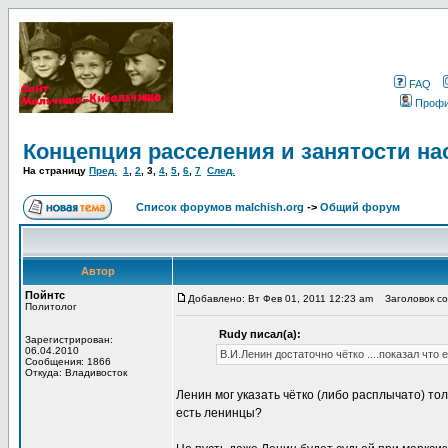
FAQ
Проф
Концепция расселения и занятости на
На страницу
Пред.
1
,
2
,
3
,
4
,
5
,
6
,
7
След.
Список форумов malchish.org
->
Общий форум
Автор
Пойнтс
Добавлено: Вт Фев 01, 2011 12:23 am
Заголовок соо
Политолог
Rudy писал(а):
Зарегистрирован:
06.04.2010
В.И.Ленин достаточно чётко ....показал что
Сообщения: 1866
Откуда: Владивосток
Ленин мог указать чётко (либо расплычато) то
есть ленинцы?