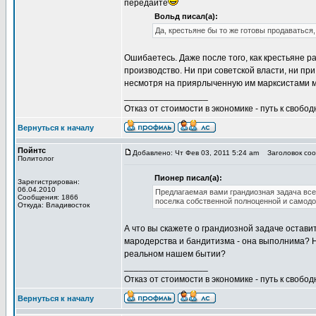
передайте
Вольд писал(а):
Да, крестьяне бы то же готовы продаваться,
Ошибаетесь. Даже после того, как крестьяне р
производство. Ни при советской власти, ни пр
несмотря на приярлыченную им марксистами м
_________________
Отказ от стоимости в экономике - путь к свобод
Вернуться к началу
Пойнтс
Добавлено: Чт Фев 03, 2011 5:24 am
Заголовок сооб
Политолог
Пионер писал(а):
Зарегистрирован:
06.04.2010
Предлагаемая вами грандиозная задача все
Сообщения: 1866
поселка собственной полноценной и самод
Откуда: Владивосток
А что вы скажете о грандиозной задаче остави
мародерства и бандитизма - она выполнима? Не
реальном нашем бытии?
_________________
Отказ от стоимости в экономике - путь к свобод
Вернуться к началу