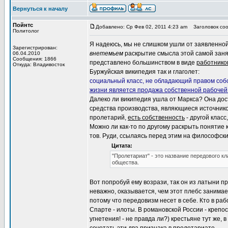
Вернуться к началу
Пойнтс
Добавлено: Ср Фев 02, 2011 4:23 am
Заголовок сооб
Политолог
Я надеюсь, мы не слишком ушли от заявленной
Зарегистрирован:
внетемьем
раскрытие смысла этой самой занято
06.04.2010
Сообщения: 1866
представлено большинством в виде
работнико
Откуда: Владивосток
Буржуйская википедия так и глаголет:
социальный класс, не обладающий правом собс
жизни является продажа собственной рабочей
Далеко ли википедия ушла от Маркса? Она дос
средства производства, являющиеся источнико
пролетарий,
есть собственность
- другой класс
Можно ли как-то по другому раскрыть понятие к
тов. Руди, ссылаясь перед этим на философск
Цитата:
"Пролетариат" - это название передового кл
общества.
Вот попробуй ему возрази, так он из латыни 
неважно, оказывается, чем этот плебс занимает
потому что передовизм несет в себе. Кто в р
Спарте - илоты. В романовской России - крепо
угнетения! - не правда ли?) крестьяне тут же, 