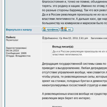
благосостояния и, точно не помню, объединен
терять: это родину и нацию. Именно по этому
по разные стороны баррикад. Так что вся рево
Да и в России революция произошла не из-за 
властями легитимности. А дальше хаос, где на
большинству на коммунизм и марксизм было п
Вернуться к началу
Пойнтс
Добавлено: Ср Фев 02, 2011 2:41 pm
Заголовок сооб
Политолог
Вольд писал(а):
Зарегистрирован:
06.04.2010
Да и в России революция произошла не из-з
Сообщения: 1866
властями легитимности.
Откуда: Владивосток
Деградация государственной системы сама по 
приводит к выздоровлению. Любая деградирующ
отсутствие управления вообще, чем славится
чтобы упала, те революционные силы, которы
зреют на стачках, голодных бунтах и демонст
неконтролируемых госсистемой структур и им
А революционных классов вообще не существуе
революции верх берет его интерес.