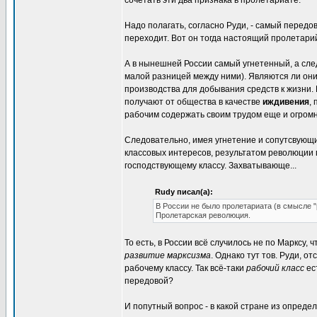
сочетать эти два признака в пролетариате.
Надо полагать, согласно Руди, - самый передов
переходит. Вот он тогда настоящий пролетарий
А в нынешней России самый угнетенный, а сле
малой разницей между ними). Являются ли они 
производства для добывания средств к жизни. И
получают от общества в качестве
иждивения
,
рабочим содержать своим трудом еще и огромн
Следовательно, имея угнетение и сопутсвующи
классовых интересов, результатом революции
господствующему классу. Захватывающе...
Rudy писал(а):
В России не было пролетариата (в смысле "
Пролетарская революция.
То есть, в России всё случилось не по Марксу,
развитие марксизма
. Однако тут тов. Руди, 
рабочему классу. Так всё-таки
рабочий класс
ес
передовой?
И попутный вопрос - в какой стране из опред