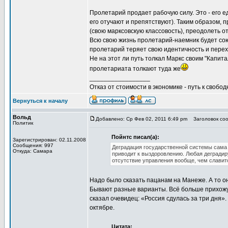
Пролетарий продает рабочую силу. Это - его е
его отучают и препятствуют). Таким образом, 
(свою марксовскую классовость), преодолеть 
Всю свою жизнь пролетарий-наемник будет сою
пролетарий теряет свою идентичность и перех
Не на этот ли путь толкал Маркс своим "Капита
пролетариата толкают туда же
_________________
Отказ от стоимости в экономике - путь к свобод
Вернуться к началу
Вольд
Добавлено: Ср Фев 02, 2011 6:49 pm
Заголовок сооб
Политик
Пойнтс писал(а):
Зарегистрирован: 02.11.2008
Сообщения: 997
Деградация государственной системы сама 
Откуда: Самара
приводит к выздоровлению. Любая деградир
отсутствие управления вообще, чем славит
Надо было сказать пацанам на Манеже. А то он
Бывают разные варианты. Всё больше прихожу к
сказал очевидец: «Россия сдулась за три дня».
октябре.
Цитата: