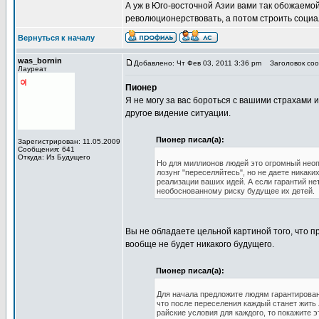
А уж в Юго-восточной Азии вами так обожаемой
революционерствовать, а потом строить социа
Вернуться к началу
was_bornin
Добавлено: Чт Фев 03, 2011 3:36 pm
Заголовок сооб
Лауреат
Пионер
Я не могу за вас бороться с вашими страхами 
другое видение ситуации.
Пионер писал(а):
Зарегистрирован: 11.05.2009
Сообщения: 641
Откуда: Из Будущего
Но для миллионов людей это огромный неопр
лозунг "переселяйтесь", но не даете никак
реализации ваших идей. А если гарантий нет
необоснованному риску будущее их детей.
Вы не обладаете цельной картиной того, что п
вообще не будет никакого будущего.
Пионер писал(а):
Для начала предложите людям гарантирован
что после переселения каждый станет жить
райские условия для каждого, то покажите 