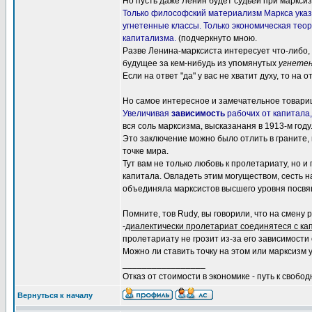
Но пусть даже Ленин будет судьей при марксиз
Только философский материализм Маркса ука
угнетенные классы. Только экономическая те
капитализма.
(подчеркнуто мною.
Разве Ленина-марксиста интересует что-либо, 
будущее за кем-нибудь из упомянутых
угнетен
Если на ответ "да" у вас не хватит духу, то на 
Но самое интересное и замечательное товар
Увеличивая
зависимость
рабочих от капитала
вся соль марксизма, высказананя в 1913-м году
Это заключение можно было отлить в граните, 
точке мира.
Тут вам не только любовь к пролетариату, но 
капитала. Овладеть этим могуществом, сесть н
объединяла марксистов высшего уровня посвящ
Помните, тов Rudy, вы говорили, что на смен
-
диалектически пролетариат соединятеся с ка
пролетариату не грозит из-за его зависимости 
Можно ли ставить точку на этом или марксизм
_________________
Отказ от стоимости в экономике - путь к свобод
Вернуться к началу