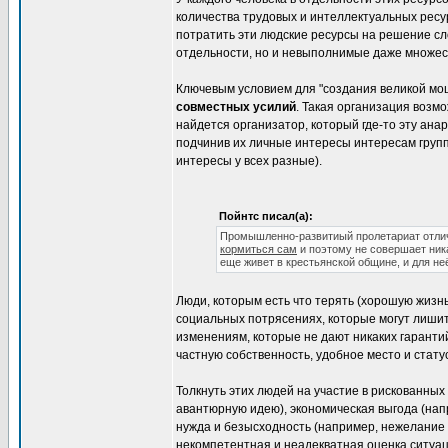
количества трудовых и интеллектуальных рес
потратить эти людские ресурсы на решение сл
отдельности, но и невыполнимые даже множес
Ключевым условием для "создания великой мо
совместных усилий
. Такая организация возм
найдется организатор, который где-то эту ан
подчинив их личные интересы интересам группы
интересы у всех разные).
Пойнтс писал(а):
Промышленно-развитиый пролетариат отлично
кормиться сам
и поэтому не совершает ни
еще живет в крестьянской общине, и для не
Люди, которым есть что терять (хорошую жизн
социальных потрясениях, которые могут лишит
изменениям, которые не дают никаких гаранти
частную собственность, удобное место и статус
Толкнуть этих людей на участие в рискованных
авантюрную идею), экономическая выгода (на
нужда и безысходность (например, нежелание
некомпетентная и неадекватная оценка ситуац