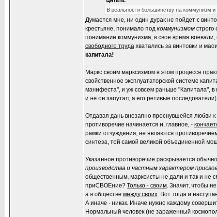
Цитата:
В реальности большинству на коммунизм и
Думается мне, ни один дурак не пойдет с винто
крестьяне, понимало под
коммунизмом
строго 
понимание коммунизма, в свое время воевали,
свободного труда
хватались за винтовки и мао
капитала!
Маркс своим марксизмом в этом процессе прак
свойственное эксплуататорской системе капит
манифеста", и уж совсем раньше "Капитала", в
и не он запутал, а его ретивые последователи)
Отдавая дань внезапно проснувшейся любви к п
противоречие начинается и, главное, -
кончает
рамки отчуждения, не являются противоречием
синтеза, той самой великой объединенной мощ
Указанное противоречие раскрывается обычн
производства и частным характером присво
общественным, марксисты не дали и так и не с
приСВОЕние?
Только - своим
. Значит, чтобы 
а в обществе
между своих
. Вот тогда и наступ
А иначе - никак. Иначе нужно каждому соверши
Нормальный человек (не зараженный космопол