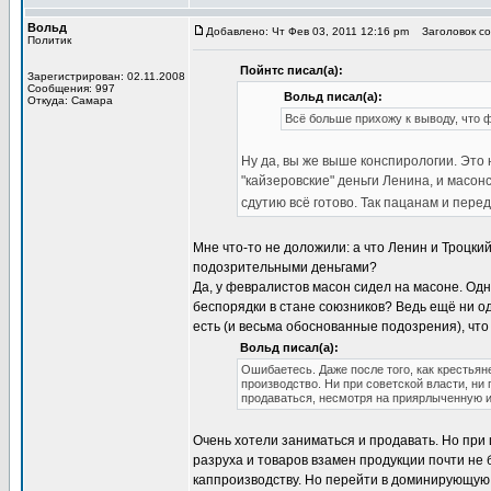
Вольд
Добавлено: Чт Фев 03, 2011 12:16 pm
Заголовок соо
Политик
Пойнтс писал(а):
Зарегистрирован: 02.11.2008
Сообщения: 997
Вольд писал(а):
Откуда: Самара
Всё больше прихожу к выводу, что ф
Ну да, вы же выше конспирологии. Это 
"кайзеровские" деньги Ленина, и масонс
сдутию всё готово. Так пацанам и пере
Мне что-то не доложили: а что Ленин и Троцкий
подозрительными деньгами?
Да, у февралистов масон сидел на масоне. Од
беспорядки в стане союзников? Ведь ещё ни од
есть (и весьма обоснованные подозрения), что
Вольд писал(а):
Ошибаетесь. Даже после того, как крестьян
производство. Ни при советской власти, ни
продаваться, несмотря на приярлыченную 
Очень хотели заниматься и продавать. Но при 
разруха и товаров взамен продукции почти не
каппроизводству. Но перейти в доминирующую 