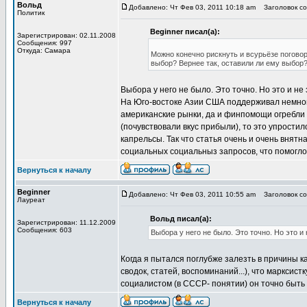
Вольд
Добавлено: Чт Фев 03, 2011 10:18 am
Заголовок соо
Политик
Beginner писал(а):
Зарегистрирован: 02.11.2008
Сообщения: 997
Откуда: Самара
Можно конечно рискнуть и всурьёзе поговор
выбор? Вернее так, оставили ли ему выбор?
Выбора у него не было. Это точно. Но это и н
На Юго-востоке Азии США поддерживал немноги
американские рынки, да и финпомощи огребли 
(почувствовали вкус прибыли), то это упрости
капрельсы. Так что статья очень и очень внят
социальных социальныз запросов, что помогло
Вернуться к началу
Beginner
Добавлено: Чт Фев 03, 2011 10:55 am
Заголовок соо
Лауреат
Вольд писал(а):
Зарегистрирован: 11.12.2009
Сообщения: 603
Выбора у него не было. Это точно. Но это 
Когда я пытался поглубже залезть в причины к
сводок, статей, воспоминаний...), что марксист
социалистом (в СССР- понятии) он точно быть 
Вернуться к началу