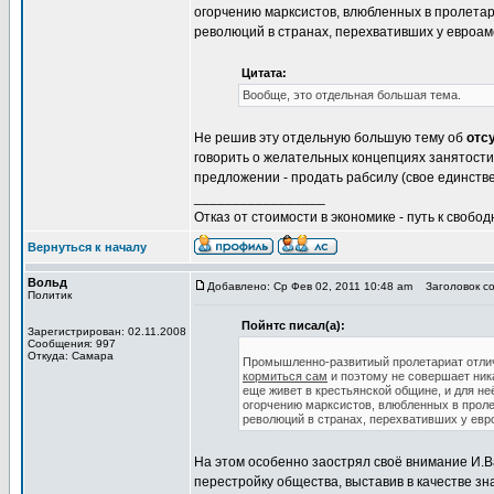
огорчению марксистов, влюбленных в пролетари
революций в странах, перехвативших у евроам
Цитата:
Вообще, это отдельная большая тема.
Не решив эту отдельную большую тему об
отс
говорить о желательных концепциях занятости
предложении - продать рабсилу (свое единств
_________________
Отказ от стоимости в экономике - путь к свобод
Вернуться к началу
Вольд
Добавлено: Ср Фев 02, 2011 10:48 am
Заголовок со
Политик
Пойнтс писал(а):
Зарегистрирован: 02.11.2008
Сообщения: 997
Откуда: Самара
Промышленно-развитиый пролетариат отлично
кормиться сам
и поэтому не совершает ни
еще живет в крестьянской общине, и для не
огорчению марксистов, влюбленных в пролет
революций в странах, перехвативших у евр
На этом особенно заострял своё внимание И.В
перестройку общества, выставив в качестве з