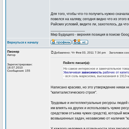
Для того, чтобы что-то получить нужно сначал
повелся на халяву, сегодня видно что из этого
Райских условий, видите ли, захотелось, да ч
_________________
Мир Будущего - верхняя позиция в поиске Goog
Вернуться к началу
Пионер
Добавлено: Чт Фев 03, 2011 7:34 pm
Заголовок сооб
Автор
Пойнтс писал(а):
Зарегистрирован:
18.07.2010
Но самое интересное и замечательное тов
Сообщения: 155
Увеличивая
зависимость
рабочих от капит
- вся соль марксизма, высказананя в 1913-м
Написано красиво, но это утверждение никак 
"капиталистического строя".
Трудовые и интеллектуальные ресурсы людей (а
им влиять на других и использовать чужие рес
средством отъема чужих средств), который мо
возвышенных задач, независимо от наличия "к
У каждого человека в отдельности этих ресурс