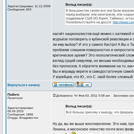
Вольд писал(а):
Зарегистрирован: 11.12.2009
Сообщения: 603
В большинстве своём все они были махровы
перед выбором: или капитализм, или социал
поддержали США (Ю.Корея, Тайвань), остал
Полюбопытствуйте на досуге:
http://www.con
насчёт националистов ещё можно с натяжкой п
всурьёзе поговорить о кубинской революции и 
ли ему выбор? И это у самого Кастро! А Вы о 
проблеме слишком поверхностно и непростите
критическое аремя? Это геополитический слож
взгляд сущий симулякр, но весьма необходимый
без прогнозов. А обратите внимание на то, как
Вы и вправду верите в самодостаточную само
У корейцев, что Ю., что С. свой более сложный
Вернуться к началу
Пойнтс
Добавлено: Чт Фев 03, 2011 5:08 am
Заголовок сооб
Политолог
Вольд писал(а):
Зарегистрирован:
06.04.2010
Всё больше прихожу к выводу, что февраль 
Сообщения: 1866
Откуда: Владивосток
Ну да, вы же выше конспирологии. Это нам, пр
Ленина, и масонское членство почти всех февра