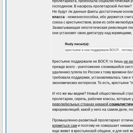
пролетариата, произошла социалистическая р
господином. В наскрозь пролетарской Англии?
Не будут ли данные факты достаточным основа
класса
- нежизнеспособна, ибо держится счита
союза с крестьянством, всем из себя мелкобур
Захватывающая гипотетическая революция пенс
они установят свою диктатуру над кормящими, 
Rudy писал(а):
крестьяне и они поддержали ВОСР... потому
Крестьяне поддержали не ВОСР, то бишь
не р
прежде всего - уничтожение сложившейся сис
удалении) гуляла по России к тому времени бо
требовала поддержки, устанавливалась там и т
экономических интересов. То есть, крестьяне 
И что же мы видим? Новый общественный стр
пролетарии, сиречь, рабочие классы, которые
революбельных странах никакой
социалистич
еврореволюций, какой у него на самом деле, п
Промышленно-развитиый пролетариат отлично з
кормиться сам
и поэтому не совершает никаки
еще живет в крестьянской общине, и для неё ж