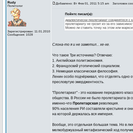
Rudy
Добавлено: Вт Фев 01, 2011 5:15 am
Заголовок сооб
Политолог
Пойнтс писал(а):
диалектически пролетариат соединятеся с 
пролетариату не грозит из-за его зависимос
Можно ли ставить точку на этом или маркс
Зарегистрирован: 11.01.2010
Сообщения: 1028
Слона-то я и не заметил... хе-хе.
Что такое Три источника? Отвечаю:
1. Английская политэкономия.
2. Французский утопический социализм.
3. Немецкая классическая философия.
Ленин особо подчёркивал, что отделять одно о
пресловутую эмерджентность.
"Пролетариат" - это название передового класс
общества. В России не было пролетариата (в с
именно-что
Пролетарская
революция.
90% населения РИ составляли крестьяне и он
на которой держалась вся империя.
Вообще, это отдельная большая тема. Но в люб
мелкобуржуазный метафизический ход получи