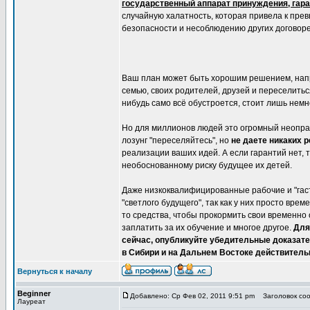
государственный аппарат принуждения, гара
случайную халатность, которая привела к пр
безопасности и несоблюдению других договорен
Ваш план может быть хорошим решением, напри
семью, своих родителей, друзей и переселиться
нибудь само всё обустроется, стоит лишь немн
Но для миллионов людей это огромный неоправ
лозунг "переселяйтесь", но
не даете никаких 
реализации ваших идей. А если гарантий нет, 
необоснованному риску будущее их детей.
Даже низкоквалифицированные рабочие и "гас
"светлого будущего", так как у них просто вре
то средства, чтобы прокормить свои временно 
заплатить за их обучение и многое другое.
Для
сейчас, опубликуйте убедительные доказате
в Сибири и на Дальнем Востоке действитель
Вернуться к началу
Beginner
Добавлено: Ср Фев 02, 2011 9:51 pm
Заголовок сооб
Лауреат