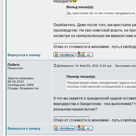
передайте
Вольд писал(а):
Да, крестьяне бы то же готовы продаваться,
Ошибаетесь. Даже после того, как крестьяне р
производство. Ни при советской власти, ни пр
несмотря на приярлыченную им марксистами м
_________________
Отказ от стоимости в экономике - путь к свобод
Вернуться к началу
Пойнтс
Добавлено: Чт Фев 03, 2011 5:24 am
Заголовок сооб
Политолог
Пионер писал(а):
Зарегистрирован:
06.04.2010
Предлагаемая вами грандиозная задача все
Сообщения: 1866
поселка собственной полноценной и самод
Откуда: Владивосток
А что вы скажете о грандиозной задаче остави
мародерства и бандитизма - она выполнима? Не
реальном нашем бытии?
_________________
Отказ от стоимости в экономике - путь к свобод
Вернуться к началу