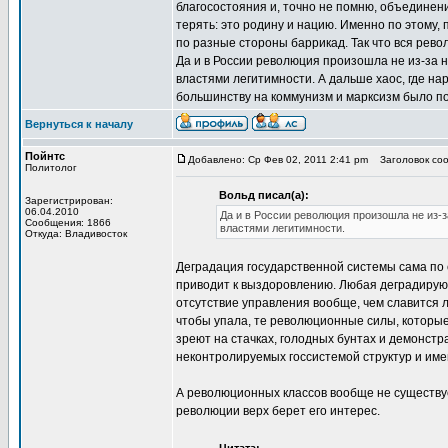
благосостояния и, точно не помню, объединен
терять: это родину и нацию. Именно по этому
по разные стороны баррикад. Так что вся рево
Да и в России революция произошла не из-за 
властями легитимности. А дальше хаос, где на
большинству на коммунизм и марксизм было п
Вернуться к началу
Пойнтс
Добавлено: Ср Фев 02, 2011 2:41 pm
Заголовок сооб
Политолог
Вольд писал(а):
Зарегистрирован:
06.04.2010
Да и в России революция произошла не из-з
Сообщения: 1866
властями легитимности.
Откуда: Владивосток
Деградация государственной системы сама по 
приводит к выздоровлению. Любая деградирующ
отсутствие управления вообще, чем славится
чтобы упала, те революционные силы, которы
зреют на стачках, голодных бунтах и демонст
неконтролируемых госсистемой структур и им
А революционных классов вообще не существуе
революции верх берет его интерес.