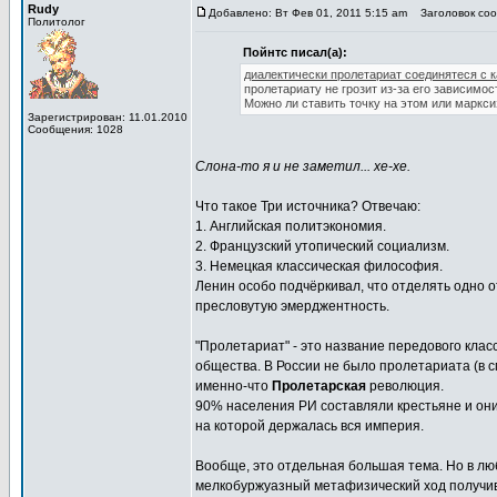
Rudy
Добавлено: Вт Фев 01, 2011 5:15 am
Заголовок сооб
Политолог
Пойнтс писал(а):
диалектически пролетариат соединятеся с 
пролетариату не грозит из-за его зависимос
Можно ли ставить точку на этом или маркс
Зарегистрирован: 11.01.2010
Сообщения: 1028
Слона-то я и не заметил... хе-хе.
Что такое Три источника? Отвечаю:
1. Английская политэкономия.
2. Французский утопический социализм.
3. Немецкая классическая философия.
Ленин особо подчёркивал, что отделять одно о
пресловутую эмерджентность.
"Пролетариат" - это название передового класс
общества. В России не было пролетариата (в с
именно-что
Пролетарская
революция.
90% населения РИ составляли крестьяне и он
на которой держалась вся империя.
Вообще, это отдельная большая тема. Но в люб
мелкобуржуазный метафизический ход получи