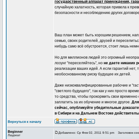
государственный аппарат принуждения, гара
случайную халатность, которая привела к пр
безопасности и несоблюдению других договорен
Ваш план может быть хорошим решением, напри
семью, своих родителей, друзей и переселиться
нибудь само всё обустроется, стоит лишь немн
Но для миллионов людей это огромный неоправ
лозунг "переселяйтесь", но
не даете никаких 
реализации ваших идей. А если гарантий нет, 
необоснованному риску будущее их детей.
Даже низкоквалифицированные рабочие и "гас
"светлого будущего", так как у них просто вре
то средства, чтобы прокормить свои временно 
заплатить за их обучение и многое другое.
Для
сейчас, опубликуйте убедительные доказате
в Сибири и на Дальнем Востоке действитель
Вернуться к началу
Beginner
Добавлено: Ср Фев 02, 2011 9:51 pm
Заголовок сооб
Лауреат