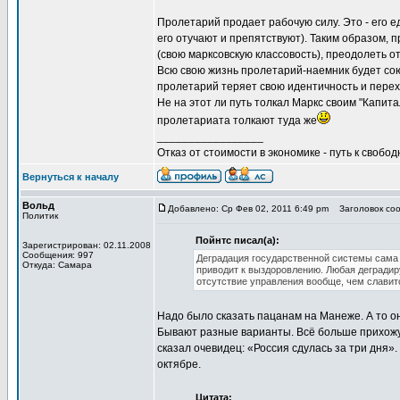
Пролетарий продает рабочую силу. Это - его е
его отучают и препятствуют). Таким образом, 
(свою марксовскую классовость), преодолеть 
Всю свою жизнь пролетарий-наемник будет сою
пролетарий теряет свою идентичность и перех
Не на этот ли путь толкал Маркс своим "Капита
пролетариата толкают туда же
_________________
Отказ от стоимости в экономике - путь к свобод
Вернуться к началу
Вольд
Добавлено: Ср Фев 02, 2011 6:49 pm
Заголовок сооб
Политик
Пойнтс писал(а):
Зарегистрирован: 02.11.2008
Сообщения: 997
Деградация государственной системы сама 
Откуда: Самара
приводит к выздоровлению. Любая деградир
отсутствие управления вообще, чем славит
Надо было сказать пацанам на Манеже. А то он
Бывают разные варианты. Всё больше прихожу к
сказал очевидец: «Россия сдулась за три дня».
октябре.
Цитата: