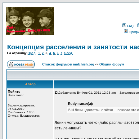
FAQ
Проф
Концепция расселения и занятости на
На страницу
Пред.
1
,
2
,
3
,
4
,
5
,
6
,
7
След.
Список форумов malchish.org
->
Общий форум
Автор
Пойнтс
Добавлено: Вт Фев 01, 2011 12:23 am
Заголовок соо
Политолог
Rudy писал(а):
Зарегистрирован:
06.04.2010
В.И.Ленин достаточно чётко ....показал что
Сообщения: 1866
Откуда: Владивосток
Ленин мог указать чётко (либо расплычато) то
есть ленинцы?