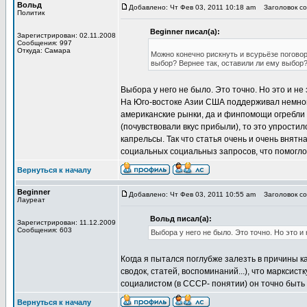
Вольд
Добавлено: Чт Фев 03, 2011 10:18 am
Заголовок соо
Политик
Beginner писал(а):
Зарегистрирован: 02.11.2008
Сообщения: 997
Откуда: Самара
Можно конечно рискнуть и всурьёзе поговор
выбор? Вернее так, оставили ли ему выбор?
Выбора у него не было. Это точно. Но это и н
На Юго-востоке Азии США поддерживал немноги
американские рынки, да и финпомощи огребли 
(почувствовали вкус прибыли), то это упрости
капрельсы. Так что статья очень и очень внят
социальных социальныз запросов, что помогло
Вернуться к началу
Beginner
Добавлено: Чт Фев 03, 2011 10:55 am
Заголовок соо
Лауреат
Вольд писал(а):
Зарегистрирован: 11.12.2009
Сообщения: 603
Выбора у него не было. Это точно. Но это 
Когда я пытался поглубже залезть в причины к
сводок, статей, воспоминаний...), что марксист
социалистом (в СССР- понятии) он точно быть 
Вернуться к началу