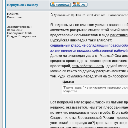
Вернуться к началу
Пойнтс
Добавлено: Ср Фев 02, 2011 4:23 am
Заголовок сооб
Политолог
Я надеюсь, мы не слишком ушли от заявленной
Зарегистрирован:
внетемьем
раскрытие смысла этой самой занято
06.04.2010
Сообщения: 1866
представлено большинством в виде
работнико
Откуда: Владивосток
Буржуйская википедия так и глаголет:
социальный класс, не обладающий правом собс
жизни является продажа собственной рабочей
Далеко ли википедия ушла от Маркса? Она дос
средства производства, являющиеся источнико
пролетарий,
есть собственность
- другой класс
Можно ли как-то по другому раскрыть понятие к
тов. Руди, ссылаясь перед этим на философск
Цитата:
"Пролетариат" - это название передового кл
общества.
Вот попробуй ему возрази, так он из латыни 
неважно, оказывается, чем этот плебс занимает
потому что передовизм несет в себе. Кто в р
Спарте - илоты. В романовской России - крепо
угнетения! - не правда ли?) крестьяне тут же, 