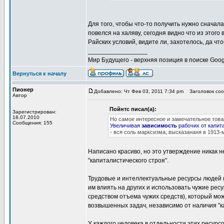
Для того, чтобы что-то получить нужно сначал
повелся на халяву, сегодня видно что из этого
Райских условий, видите ли, захотелось, да ч
_________________
Мир Будущего - верхняя позиция в поиске Goog
Вернуться к началу
Пионер
Добавлено: Чт Фев 03, 2011 7:34 pm
Заголовок сооб
Автор
Пойнтс писал(а):
Зарегистрирован:
18.07.2010
Но самое интересное и замечательное тов
Сообщения: 155
Увеличивая
зависимость
рабочих от капит
- вся соль марксизма, высказананя в 1913-м
Написано красиво, но это утверждение никак 
"капиталистического строя".
Трудовые и интеллектуальные ресурсы людей (а
им влиять на других и использовать чужие рес
средством отъема чужих средств), который мо
возвышенных задач, независимо от наличия "к
У каждого человека в отдельности этих ресурс