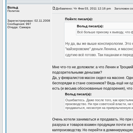
Вольд
Добавлено: Чт Фев 03, 2011 12:16 pm
Заголовок соо
Политик
Пойнтс писал(а):
Зарегистрирован: 02.11.2008
Сообщения: 997
Вольд писал(а):
Откуда: Самара
Всё больше прихожу к выводу, что ф
Ну да, вы же выше конспирологии. Это 
"кайзеровские" деньги Ленина, и масонс
сдутию всё готово. Так пацанам и пере
Мне что-то не доложили: а что Ленин и Троцкий
подозрительными деньгами?
Да, у февралистов масон сидел на масоне. Од
беспорядки в стане союзников? Ведь ещё ни од
есть (и весьма обоснованные подозрения), что
Вольд писал(а):
Ошибаетесь. Даже после того, как крестьян
производство. Ни при советской власти, ни
продаваться, несмотря на приярлыченную 
Очень хотели заниматься и продавать. Но при 
разруха и товаров взамен продукции почти не
каппроизводству. Но перейти в доминирующую 