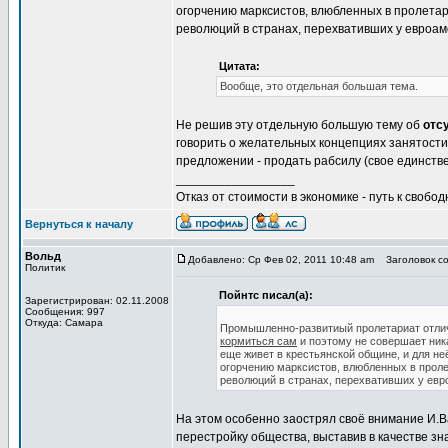
огорчению марксистов, влюбленных в пролетари
революций в странах, перехвативших у евроам
Цитата:
Вообще, это отдельная большая тема.
Не решив эту отдельную большую тему об
отс
говорить о желательных концепциях занятости
предложении - продать рабсилу (свое единств
_________________
Отказ от стоимости в экономике - путь к свобод
Вернуться к началу
Вольд
Добавлено: Ср Фев 02, 2011 10:48 am
Заголовок со
Политик
Пойнтс писал(а):
Зарегистрирован: 02.11.2008
Сообщения: 997
Откуда: Самара
Промышленно-развитиый пролетариат отлично
кормиться сам
и поэтому не совершает ни
еще живет в крестьянской общине, и для не
огорчению марксистов, влюбленных в пролет
революций в странах, перехвативших у евр
На этом особенно заострял своё внимание И.В
перестройку общества, выставив в качестве з