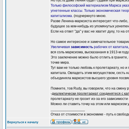
Но пусть даже Ленин будет судьей при марксиз
Только философский материализм Маркса ука
угнетенные классы. Только экономическая те
капитализма.
(подчеркнуто мною.
Разве Ленина-марксиста интересует что-либо, 
будущее за кем-нибудь из упомянутых
угнетен
Если на ответ "да" у вас не хватит духу, то на 
Но самое интересное и замечательное товар
Увеличивая
зависимость
рабочих от капитала
вся соль марксизма, высказананя в 1913-м году
Это заключение можно было отлить в граните, 
точке мира.
Тут вам не только любовь к пролетариату, но 
капитала. Овладеть этим могуществом, сесть н
объединяла марксистов высшего уровня посвящ
Помните, тов Rudy, вы говорили, что на смен
-
диалектически пролетариат соединятеся с ка
пролетариату не грозит из-за его зависимости 
Можно ли ставить точку на этом или марксизм
_________________
Отказ от стоимости в экономике - путь к свобод
Вернуться к началу