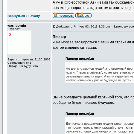
А уж в Юго-восточной Азии вами так обожаемой
революционерствовать, а потом строить социа
Вернуться к началу
was_bornin
Добавлено: Чт Фев 03, 2011 3:36 pm
Заголовок сооб
Лауреат
Пионер
Я не могу за вас бороться с вашими страхами 
другое видение ситуации.
Пионер писал(а):
Зарегистрирован: 11.05.2009
Сообщения: 641
Откуда: Из Будущего
Но для миллионов людей это огромный неопр
лозунг "переселяйтесь", но не даете никак
реализации ваших идей. А если гарантий нет
необоснованному риску будущее их детей.
Вы не обладаете цельной картиной того, что п
вообще не будет никакого будущего.
Пионер писал(а):
Для начала предложите людям гарантирован
что после переселения каждый станет жить
райские условия для каждого, то покажите 