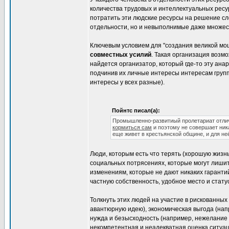
количества трудовых и интеллектуальных рес
потратить эти людские ресурсы на решение сл
отдельности, но и невыполнимые даже множес
Ключевым условием для "создания великой мо
совместных усилий
. Такая организация возм
найдется организатор, который где-то эту ан
подчинив их личные интересы интересам группы
интересы у всех разные).
Пойнтс писал(а):
Промышленно-развитиый пролетариат отлично
кормиться сам
и поэтому не совершает ни
еще живет в крестьянской общине, и для не
Люди, которым есть что терять (хорошую жизн
социальных потрясениях, которые могут лишит
изменениям, которые не дают никаких гаранти
частную собственность, удобное место и статус
Толкнуть этих людей на участие в рискованных
авантюрную идею), экономическая выгода (на
нужда и безысходность (например, нежелание
некомпетентная и неадекватная оценка ситуац