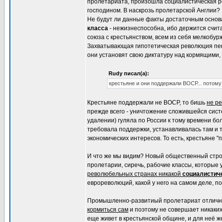
пролетариата, произошла социалистическая р
господином. В наскрозь пролетарской Англии?
Не будут ли данные факты достаточным основа
класса
- нежизнеспособна, ибо держится счита
союза с крестьянством, всем из себя мелкобур
Захватывающая гипотетическая революция пенс
они установят свою диктатуру над кормящими, 
Rudy писал(а):
крестьяне и они поддержали ВОСР... потому
Крестьяне поддержали не ВОСР, то бишь
не р
прежде всего - уничтожение сложившейся сис
удалении) гуляла по России к тому времени бо
требовала поддержки, устанавливалась там и т
экономических интересов. То есть, крестьяне 
И что же мы видим? Новый общественный стр
пролетарии, сиречь, рабочие классы, которые
революбельных странах никакой
социалистич
еврореволюций, какой у него на самом деле, п
Промышленно-развитиый пролетариат отлично з
кормиться сам
и поэтому не совершает никаки
еще живет в крестьянской общине, и для неё ж