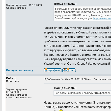
Вольд писал(а):
Зарегистрирован: 11.12.2009
Сообщения: 603
В большинстве своём все они были махровы
перед выбором: или капитализм, или социал
поддержали США (Ю.Корея, Тайвань), остал
Полюбопытствуйте на досуге:
http://www.con
насчёт националистов ещё можно с натяжкой п
всурьёзе поговорить о кубинской революции и 
ли ему выбор? И это у самого Кастро! А Вы о 
проблеме слишком поверхностно и непростите
критическое аремя? Это геополитический слож
взгляд сущий симулякр, но весьма необходимый
без прогнозов. А обратите внимание на то, как
Вы и вправду верите в самодостаточную само
У корейцев, что Ю., что С. свой более сложный
Вернуться к началу
Пойнтс
Добавлено: Чт Фев 03, 2011 5:08 am
Заголовок сооб
Политолог
Вольд писал(а):
Зарегистрирован:
06.04.2010
Всё больше прихожу к выводу, что февраль 
Сообщения: 1866
Откуда: Владивосток
Ну да, вы же выше конспирологии. Это нам, пр
Ленина, и масонское членство почти всех февра