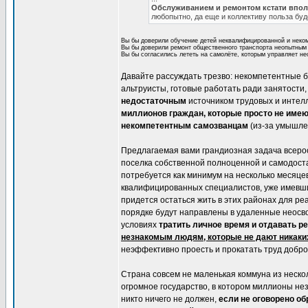
Обслуживанием и ремонтом кстати вполн
любопытно, да еще и коллективу польза буд
Вы бы доверили обучение детей неквалифицированной и неком
Вы бы доверили ремонт общественного транспорта неопытным и
Вы бы согласились лететь на самолёте, которым управляет н
Давайте рассуждать трезво: некомпетентные 
альтруисты, готовые работать ради занятости
недостаточным
источником трудовых и интелл
миллионов граждан, которые просто не име
некомпетентным самозванцам
(из-за умышле
Предлагаемая вами грандиозная задача всерос
поселка собственной полноценной и самодост
потребуется как минимум на несколько месяце
квалифицированных специалистов, уже имевших
придется остаться жить в этих районах для р
порядке будут направлены в удаленные неосво
условиях
тратить личное время и отдавать р
незнакомым людям, которые не дают никаких
неэффективно проесть и прокатать труд добро
Страна совсем не маленькая коммуна из нескол
огромное государство, в котором миллионы нез
никто ничего не должен,
если не оговорено об