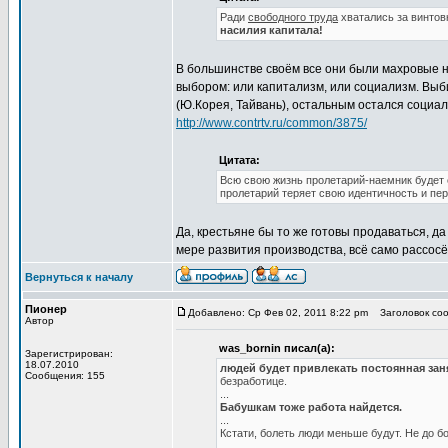
Ради
свободного труда
хватались за винтов
насилия капитала!
В большинстве своём все они были махровые н
выбором: или капитализм, или социализм. Выб
(Ю.Корея, Тайвань), остальным остался социал
http://www.contrtv.ru/common/3875/
Цитата:
Всю свою жизнь пролетарий-наемник будет 
пролетарий теряет свою идентичность и пер
Да, крестьяне бы то же готовы продаваться, да
мере развития производства, всё само рассос
Вернуться к началу
Пионер
Добавлено: Ср Фев 02, 2011 8:22 pm
Заголовок сооб
Автор
was_bornin писал(а):
Зарегистрирован:
18.07.2010
людей будет привлекать постоянная зан
Сообщения: 155
безработице.
...
Бабушкам тоже работа найдется.
...
Кстати, болеть люди меньше будут. Не до бо
...