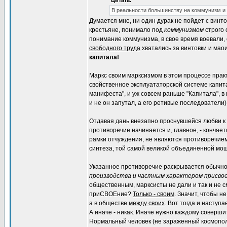
Цитата:
В реальности большинству на коммунизм и
Думается мне, ни один дурак не пойдет с винто
крестьяне, понимало под
коммунизмом
строго 
понимание коммунизма, в свое время воевали,
свободного труда
хватались за винтовки и мао
капитала!
Маркс своим марксизмом в этом процессе прак
свойственное эксплуататорской системе капит
манифеста", и уж совсем раньше "Капитала", в
и не он запутал, а его ретивые последователи)
Отдавая дань внезапно проснувшейся любви к п
противоречие начинается и, главное, -
кончает
рамки отчуждения, не являются противоречием
синтеза, той самой великой объединенной мощ
Указанное противоречие раскрывается обычн
производства и частным характером присво
общественным, марксисты не дали и так и не с
приСВОЕние?
Только - своим
. Значит, чтобы 
а в обществе
между своих
. Вот тогда и наступ
А иначе - никак. Иначе нужно каждому соверши
Нормальный человек (не зараженный космопол