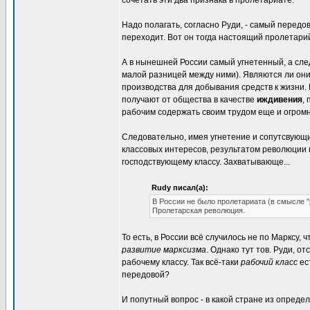
сочетать эти два признака в пролетариате.
Надо полагать, согласно Руди, - самый передов
переходит. Вот он тогда настоящий пролетарий
А в нынешней России самый угнетенный, а сле
малой разницей между ними). Являются ли они 
производства для добывания средств к жизни. И
получают от общества в качестве
иждивения
,
рабочим содержать своим трудом еще и огромн
Следовательно, имея угнетение и сопутсвующи
классовых интересов, результатом революции
господствующему классу. Захватывающе...
Rudy писал(а):
В России не было пролетариата (в смысле "
Пролетарская революция.
То есть, в России всё случилось не по Марксу,
развитие марксизма
. Однако тут тов. Руди, 
рабочему классу. Так всё-таки
рабочий класс
ес
передовой?
И попутный вопрос - в какой стране из опред